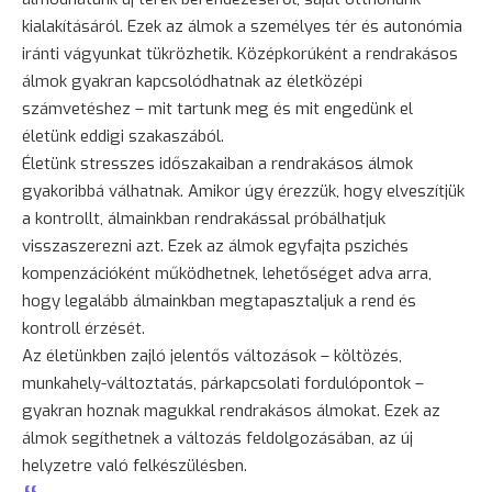
kialakításáról. Ezek az álmok a személyes tér és autonómia
iránti vágyunkat tükrözhetik. Középkorúként a rendrakásos
álmok gyakran kapcsolódhatnak az életközépi
számvetéshez – mit tartunk meg és mit engedünk el
életünk eddigi szakaszából.
Életünk stresszes időszakaiban a rendrakásos álmok
gyakoribbá válhatnak. Amikor úgy érezzük, hogy elveszítjük
a kontrollt, álmainkban rendrakással próbálhatjuk
visszaszerezni azt. Ezek az álmok egyfajta pszichés
kompenzációként működhetnek, lehetőséget adva arra,
hogy legalább álmainkban megtapasztaljuk a rend és
kontroll érzését.
Az életünkben zajló jelentős változások – költözés,
munkahely-változtatás, párkapcsolati fordulópontok –
gyakran hoznak magukkal rendrakásos álmokat. Ezek az
álmok segíthetnek a változás feldolgozásában, az új
helyzetre való felkészülésben.