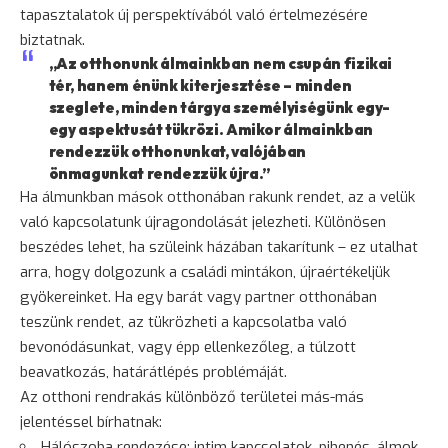
tapasztalatok új perspektívából való értelmezésére
biztatnak.
„Az otthonunk álmainkban nem csupán fizikai
tér, hanem énünk kiterjesztése – minden
szeglete, minden tárgya személyiségünk egy-
egy aspektusát tükrözi. Amikor álmainkban
rendezzük otthonunkat, valójában
önmagunkat rendezzük újra.”
Ha álmunkban mások otthonában rakunk rendet, az a velük
való kapcsolatunk újragondolását jelezheti. Különösen
beszédes lehet, ha szüleink házában takarítunk – ez utalhat
arra, hogy dolgozunk a családi mintákon, újraértékeljük
gyökereinket. Ha egy barát vagy partner otthonában
teszünk rendet, az tükrözheti a kapcsolatba való
bevonódásunkat, vagy épp ellenkezőleg, a túlzott
beavatkozás, határátlépés problémáját.
Az otthoni rendrakás különböző területei más-más
jelentéssel bírhatnak:
Hálószoba rendezése: intim kapcsolatok, pihenés, álmok