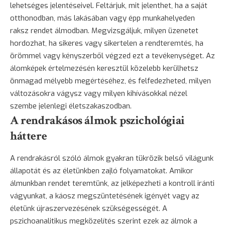
lehetséges jelentéseivel. Feltárjuk, mit jelenthet, ha a saját
otthonodban, más lakásában vagy épp munkahelyeden
raksz rendet álmodban. Megvizsgáljuk, milyen üzenetet
hordozhat, ha sikeres vagy sikertelen a rendteremtés, ha
örömmel vagy kényszerből végzed ezt a tevékenységet. Az
álomképek értelmezésén keresztül közelebb kerülhetsz
önmagad mélyebb megértéséhez, és felfedezheted, milyen
változásokra vágysz vagy milyen kihívásokkal nézel
szembe jelenlegi életszakaszodban.
A rendrakásos álmok pszichológiai
háttere
A rendrakásról szóló álmok gyakran tükrözik belső világunk
állapotát és az életünkben zajló folyamatokat. Amikor
álmunkban rendet teremtünk, az jelképezheti a kontroll iránti
vágyunkat, a káosz megszüntetésének igényét vagy az
életünk újraszervezésének szükségességét. A
pszichoanalitikus megközelítés szerint ezek az álmok a