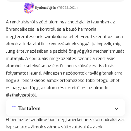
By
Álomfejtés
2025.10.01.
A rendrakásról szóló álom pszichológiai értelemben az
önrendelkezés, a kontroll és a belső harmónia
megteremtésének szimbóluma lehet. Freud szerint az ilyen
álmok a tudatalattink rendezésének vágyát jelképezik, míg
Jung értelmezésében a psziché öngyógyító mechanizmusát
mutatják. A spirituális megközelítés szerint a rendrakás
álombeli cselekvése az életünkben szükséges tisztulási
folyamatot jelenti. Mindezen nézőpontok rávilágítanak arra,
hogy a rendrakásos álmok értelmezése többrétegű lehet,
és nagyban függ az álom részleteitől és az álmodó
élethelyzetétől.
Tartalom
Ebben az összeállításban megismerkedhetsz a rendrakással
kapcsolatos álmok számos változatával és azok