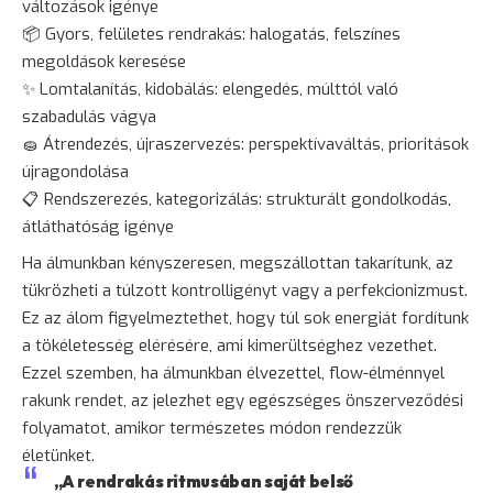
változások igénye
📦 Gyors, felületes rendrakás: halogatás, felszínes
megoldások keresése
✨ Lomtalanítás, kidobálás: elengedés, múlttól való
szabadulás vágya
🧽 Átrendezés, újraszervezés: perspektívaváltás, prioritások
újragondolása
📋 Rendszerezés, kategorizálás: strukturált gondolkodás,
átláthatóság igénye
Ha álmunkban kényszeresen, megszállottan takarítunk, az
tükrözheti a túlzott kontrolligényt vagy a perfekcionizmust.
Ez az álom figyelmeztethet, hogy túl sok energiát fordítunk
a tökéletesség elérésére, ami kimerültséghez vezethet.
Ezzel szemben, ha álmunkban élvezettel, flow-élménnyel
rakunk rendet, az jelezhet egy egészséges önszerveződési
folyamatot, amikor természetes módon rendezzük
életünket.
„A rendrakás ritmusában saját belső