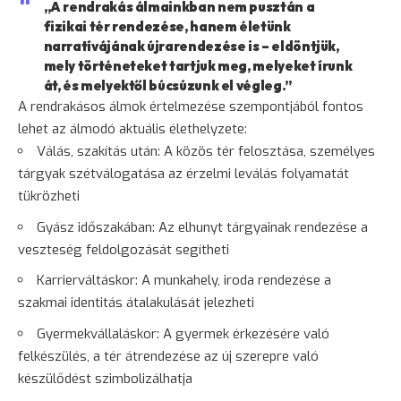
„A rendrakás álmainkban nem pusztán a
fizikai tér rendezése, hanem életünk
narratívájának újrarendezése is – eldöntjük,
mely történeteket tartjuk meg, melyeket írunk
át, és melyektől búcsúzunk el végleg.”
A rendrakásos álmok értelmezése szempontjából fontos
lehet az álmodó aktuális élethelyzete:
Válás, szakítás után: A közös tér felosztása, személyes
tárgyak szétválogatása az érzelmi leválás folyamatát
tükrözheti
Gyász időszakában: Az elhunyt tárgyainak rendezése a
veszteség feldolgozását segítheti
Karrierváltáskor: A munkahely, iroda rendezése a
szakmai identitás átalakulását jelezheti
Gyermekvállaláskor: A gyermek érkezésére való
felkészülés, a tér átrendezése az új szerepre való
készülődést szimbolizálhatja