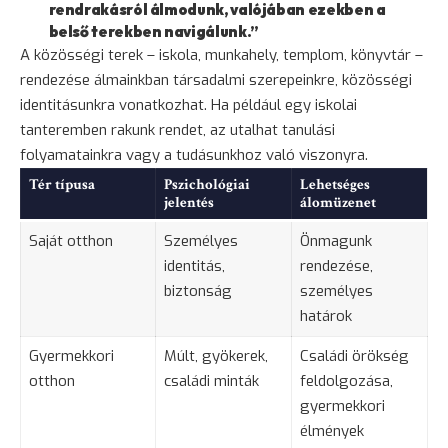
rendrakásról álmodunk, valójában ezekben a
belső terekben navigálunk.”
A közösségi terek – iskola, munkahely, templom, könyvtár –
rendezése álmainkban társadalmi szerepeinkre, közösségi
identitásunkra vonatkozhat. Ha például egy iskolai
tanteremben rakunk rendet, az utalhat tanulási
folyamatainkra vagy a tudásunkhoz való viszonyra.
Tér típusa
Pszichológiai
Lehetséges
jelentés
álomüzenet
Saját otthon
Személyes
Önmagunk
identitás,
rendezése,
biztonság
személyes
határok
Gyermekkori
Múlt, gyökerek,
Családi örökség
otthon
családi minták
feldolgozása,
gyermekkori
élmények