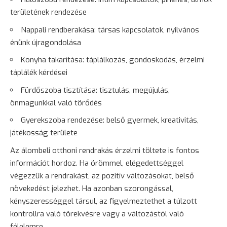
területének rendezése
Nappali rendberakása: társas kapcsolatok, nyilvános
énünk újragondolása
Konyha takarítása: táplálkozás, gondoskodás, érzelmi
táplálék kérdései
Fürdőszoba tisztítása: tisztulás, megújulás,
önmagunkkal való törődés
Gyerekszoba rendezése: belső gyermek, kreativitás,
játékosság területe
Az álombeli otthoni rendrakás érzelmi töltete is fontos
információt hordoz. Ha örömmel, elégedettséggel
végezzük a rendrakást, az pozitív változásokat, belső
növekedést jelezhet. Ha azonban szorongással,
kényszerességgel társul, az figyelmeztethet a túlzott
kontrollra való törekvésre vagy a változástól való
félelemre.