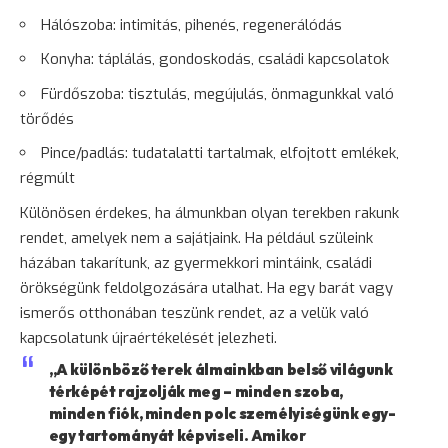
Hálószoba: intimitás, pihenés, regenerálódás
Konyha: táplálás, gondoskodás, családi kapcsolatok
Fürdőszoba: tisztulás, megújulás, önmagunkkal való
törődés
Pince/padlás: tudatalatti tartalmak, elfojtott emlékek,
régmúlt
Különösen érdekes, ha álmunkban olyan terekben rakunk
rendet, amelyek nem a sajátjaink. Ha például szüleink
házában takarítunk, az gyermekkori mintáink, családi
örökségünk feldolgozására utalhat. Ha egy
barát
vagy
ismerős otthonában teszünk rendet, az a velük való
kapcsolatunk újraértékelését jelezheti.
„A különböző terek álmainkban belső világunk
térképét rajzolják meg – minden szoba,
minden fiók, minden polc személyiségünk egy-
egy tartományát képviseli. Amikor