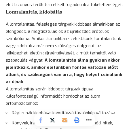
élet bizonyos területein el kell fogadnunk a tökéletlenséget.
Lomtalanítás, kidobálás
A lomtalanítás, felesleges tárgyak kidobása álmainkban az
elengedés, a megtisztulás és az újrakezdés erőteljes
szimbóluma. Amikor álmunkban szelektálunk, lomtalanítunk
vagy kidobjuk a már nem szükséges dolgokat, az
jelképezheti életünk újraértékelését, a múlt terheitől való
szabadulás vágyát.
A lomtalanítás álma gyakran akkor
jelentkezik, amikor életünkben fontos változás előtt
állunk, és szükségünk van arra, hogy helyet csináljunk
az újnak.
A lomtalanítás során kidobott tárgyak típusa
kulcsfontosságú információt hordozhat az álom
értelmezéséhez:
Régi ruhák kidobása: identitásváltás, önkép változása
Könyvek, iratok selejtezése: gondolkodásmód, hitek,