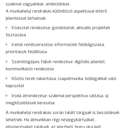
szakmai vágyainkat, ambícióinkat.
A munkahelyi rendrakás különböző aspektusai eltérő
jelentéssel bírhatnak:
Íróasztal rendezése: gondolatok, aktuális projektek
tisztázása
Iratok rendszerezése: információk feldolgozása,
prioritások felállítása
Számítógépes fájlok rendezése: digitális jelenlét,
kommunikáció rendezése
Közös terek takarítása: csapatmunka, kollégákkal való
kapcsolat
Iroda átrendezése: szakmai perspektíva váltása, új
megközelítések keresése
A munkahelyi rendrakás során talált tárgyak is beszédesek
lehetnek. Ha álmunkban régi névjegykártyákat,
elismeréseket találunk, az jelezheti, hogy újra kell