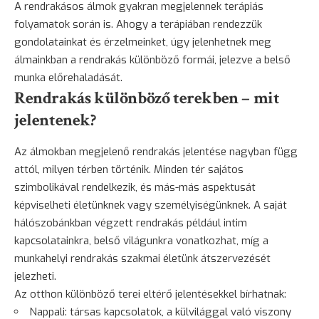
A rendrakásos álmok gyakran megjelennek terápiás
folyamatok során is. Ahogy a terápiában rendezzük
gondolatainkat és érzelmeinket, úgy jelenhetnek meg
álmainkban a rendrakás különböző formái, jelezve a belső
munka előrehaladását.
Rendrakás különböző terekben – mit
jelentenek?
Az álmokban megjelenő rendrakás jelentése nagyban függ
attól, milyen térben történik. Minden tér sajátos
szimbolikával rendelkezik, és más-más aspektusát
képviselheti életünknek vagy személyiségünknek. A saját
hálószobánkban végzett rendrakás például intim
kapcsolatainkra, belső világunkra vonatkozhat, míg a
munkahelyi rendrakás szakmai életünk átszervezését
jelezheti.
Az otthon különböző terei eltérő jelentésekkel bírhatnak:
Nappali: társas kapcsolatok, a külvilággal való viszony