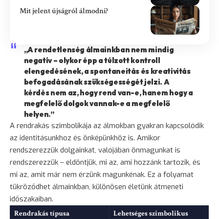
Mit jelent újságról álmodni?
„A rendetlenség álmainkban nem mindig
negatív – olykor épp a túlzott kontroll
elengedésének, a spontaneitás és kreativitás
befogadásának szükségességét jelzi. A
kérdés nem az, hogy rend van-e, hanem hogy a
megfelelő dolgok vannak-e a megfelelő
helyen.”
A rendrakás szimbolikája az álmokban gyakran kapcsolódik
az identitásunkhoz és önképünkhöz is. Amikor
rendszerezzük dolgainkat, valójában önmagunkat is
rendszerezzük – eldöntjük, mi az, ami hozzánk tartozik, és
mi az, amit már nem érzünk magunkénak. Ez a folyamat
tükröződhet álmainkban, különösen életünk átmeneti
időszakaiban.
Rendrakás típusa
Lehetséges szimbolikus