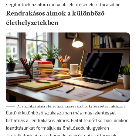
segíthetnek az álom mélyebb jelentésének feltárásában.
Rendrakásos álmok a különböző
élethelyzetekben
A rendrakás álma a belső harmónia és kontroll keresését szimbolizálja.
Életünk különböző szakaszaiban más-más jelentéssel
bírhatnak a rendrakásos álmok. Fiatal felnőttkorban, amikor
identitásunkat formáljuk és önállósodunk, gyakran
álmodhatunk új terek berendezéséről, saját otthonunk