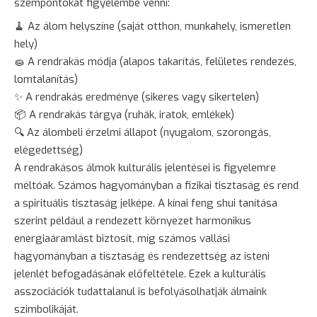
szempontokat figyelembe venni:
🧹 Az álom helyszíne (saját otthon, munkahely, ismeretlen
hely)
🧽 A rendrakás módja (alapos takarítás, felületes rendezés,
lomtalanítás)
✨ A rendrakás eredménye (sikeres vagy sikertelen)
📦 A rendrakás tárgya (ruhák, iratok, emlékek)
🔍 Az álombeli érzelmi állapot (nyugalom,
szorongás
,
elégedettség)
A rendrakásos álmok kulturális jelentései is figyelemre
méltóak. Számos hagyományban a fizikai tisztaság és rend
a spirituális tisztaság jelképe. A kínai feng shui tanítása
szerint például a rendezett környezet harmonikus
energiaáramlást biztosít, míg számos vallási
hagyományban a tisztaság és rendezettség az isteni
jelenlét befogadásának előfeltétele. Ezek a kulturális
asszociációk tudattalanul is befolyásolhatják álmaink
szimbolikáját.