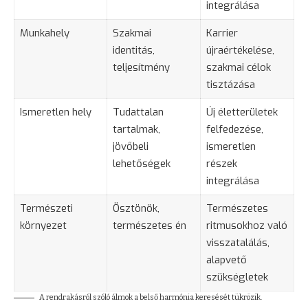
integrálása
Munkahely
Szakmai
Karrier
identitás,
újraértékelése,
teljesítmény
szakmai célok
tisztázása
Ismeretlen hely
Tudattalan
Új életterületek
tartalmak,
felfedezése,
jövőbeli
ismeretlen
lehetőségek
részek
integrálása
Természeti
Ösztönök,
Természetes
környezet
természetes én
ritmusokhoz való
visszatalálás,
alapvető
szükségletek
A rendrakásról szóló álmok a belső harmónia keresését tükrözik.