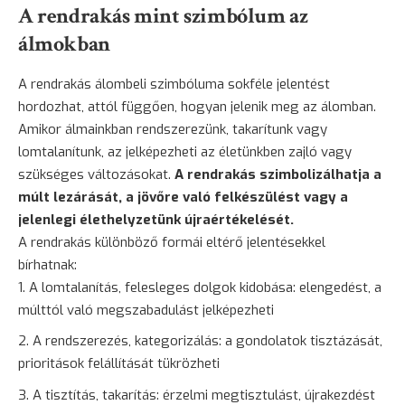
A rendrakás mint szimbólum az
álmokban
A rendrakás álombeli szimbóluma sokféle jelentést
hordozhat, attól függően, hogyan jelenik meg az álomban.
Amikor álmainkban rendszerezünk, takarítunk vagy
lomtalanítunk, az jelképezheti az életünkben zajló vagy
szükséges változásokat.
A rendrakás szimbolizálhatja a
múlt lezárását, a jövőre való felkészülést vagy a
jelenlegi élethelyzetünk újraértékelését.
A rendrakás különböző formái eltérő jelentésekkel
bírhatnak:
A lomtalanítás, felesleges dolgok kidobása: elengedést, a
múlttól való megszabadulást jelképezheti
A rendszerezés, kategorizálás: a gondolatok tisztázását,
prioritások felállítását tükrözheti
A tisztítás, takarítás: érzelmi megtisztulást, újrakezdést