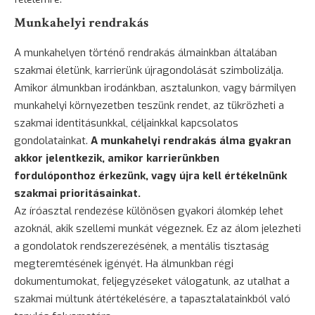
Munkahelyi rendrakás
A munkahelyen történő rendrakás álmainkban általában
szakmai életünk, karrierünk újragondolását szimbolizálja.
Amikor álmunkban irodánkban, asztalunkon, vagy bármilyen
munkahelyi környezetben teszünk rendet, az tükrözheti a
szakmai identitásunkkal, céljainkkal kapcsolatos
gondolatainkat.
A munkahelyi rendrakás álma gyakran
akkor jelentkezik, amikor karrierünkben
fordulóponthoz érkezünk, vagy újra kell értékelnünk
szakmai prioritásainkat.
Az íróasztal rendezése különösen gyakori álomkép lehet
azoknál, akik szellemi munkát végeznek. Ez az álom jelezheti
a gondolatok rendszerezésének, a mentális tisztaság
megteremtésének igényét. Ha álmunkban régi
dokumentumokat, feljegyzéseket válogatunk, az utalhat a
szakmai múltunk átértékelésére, a tapasztalatainkból való