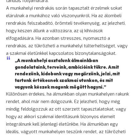
tanulás folyamatára.
A munkahelyi rendrakás során tapasztalt érzelmek sokat
elárulnak a munkához való viszonyunkról. Ha az álombeli
rendrakás felszabadító, örömteli tevékenység, az jelezheti,
hogy készen állunk a változásra, az új kihívások
elfogadására. Ha azonban stresszes, nyomasztó a
rendrakás, az tükrözheti a munkahelyi túlterheltséget, vagy
a szakmai életünkkel kapcsolatos bizonytalanságokat.
„A munkahelyi asztalunk álmainkban
gondolataink, terveink, ambícióink tükre. Amit
rendezünk, kidobunk vagy megőrzünk, jelzi, mit
tartunk értékesnek szakmai utunkon, és mit
vagyunk készek magunk mögött hagyni.”
Különösen érdekes, ha álmunkban olyan munkahelyen rakunk
rendet, ahol már nem dolgozunk. Ez jelezheti, hogy még
mindig feldolgozzuk az ott szerzett tapasztalatokat, vagy
hogy az akkori szakmai identitásunk bizonyos elemeit
integrálnunk kell jelenlegi életünkbe. Ha álmunkban egy
ideális, vágyott munkahelyen teszünk rendet, az tükrözheti