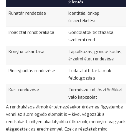
jelentés
Ruhatár rendezése
Identitás, önkép
újraértékelése
Íróasztal rendberakása
Gondolatok tisztázása,
szellemi rend
Konyha
takarítása
Táplálkozás, gondoskodás,
érzelmi élet rendezése
Pince/padlás rendezése
Tudatalatti tartalmak
feldolgozása
Kert rendezése
Természettel, ösztönökkel
való kapcsolat
A rendrakásos álmok értelmezésekor érdemes figyelembe
venni az álom egyéb elemeit is – kivel végezzük a
rendrakást, milyen akadályokba ütközünk, mennyire vagyunk
elégedettek az eredménnyel. Ezek a részletek mind