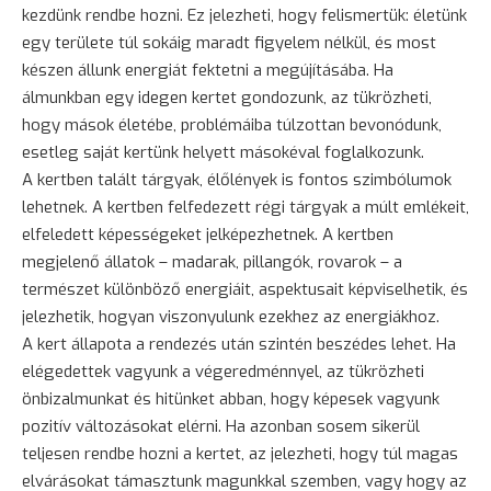
kezdünk rendbe hozni. Ez jelezheti, hogy felismertük: életünk
egy területe túl sokáig maradt
figyelem
nélkül, és most
készen állunk energiát fektetni a megújításába. Ha
álmunkban egy idegen kertet gondozunk, az tükrözheti,
hogy mások életébe, problémáiba túlzottan bevonódunk,
esetleg saját kertünk helyett másokéval foglalkozunk.
A kertben talált tárgyak, élőlények is fontos szimbólumok
lehetnek. A kertben felfedezett régi tárgyak a múlt emlékeit,
elfeledett képességeket jelképezhetnek. A kertben
megjelenő állatok – madarak, pillangók, rovarok – a
természet különböző energiáit, aspektusait képviselhetik, és
jelezhetik, hogyan viszonyulunk ezekhez az energiákhoz.
A kert állapota a rendezés után szintén beszédes lehet. Ha
elégedettek vagyunk a végeredménnyel, az tükrözheti
önbizalmunkat és hitünket abban, hogy képesek vagyunk
pozitív változásokat elérni. Ha azonban sosem sikerül
teljesen rendbe hozni a kertet, az jelezheti, hogy túl magas
elvárásokat támasztunk magunkkal szemben, vagy hogy az