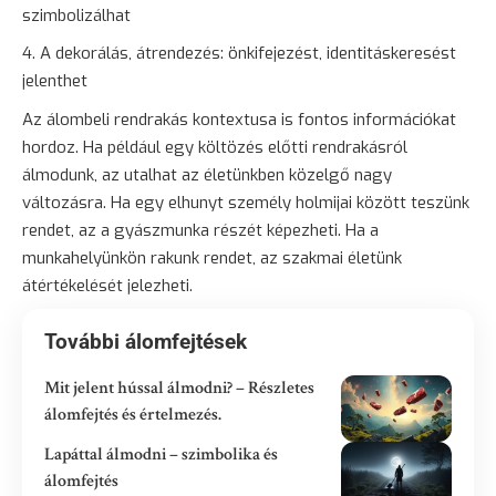
szimbolizálhat
A dekorálás, átrendezés: önkifejezést, identitáskeresést
jelenthet
Az álombeli rendrakás kontextusa is fontos információkat
hordoz. Ha például egy költözés előtti rendrakásról
álmodunk, az utalhat az életünkben közelgő nagy
változásra. Ha egy elhunyt személy holmijai között teszünk
rendet, az a gyászmunka részét képezheti. Ha a
munkahelyünkön rakunk rendet, az szakmai életünk
átértékelését jelezheti.
További álomfejtések
Mit jelent hússal álmodni? – Részletes
álomfejtés és értelmezés.
Lapáttal álmodni – szimbolika és
álomfejtés