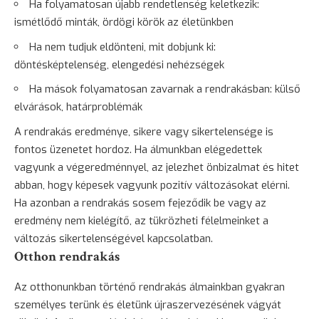
Ha folyamatosan újabb rendetlenség keletkezik:
ismétlődő minták, ördögi körök az életünkben
Ha nem tudjuk eldönteni, mit dobjunk ki:
döntésképtelenség, elengedési nehézségek
Ha mások folyamatosan zavarnak a rendrakásban: külső
elvárások, határproblémák
A rendrakás eredménye, sikere vagy sikertelensége is
fontos üzenetet hordoz. Ha álmunkban elégedettek
vagyunk a végeredménnyel, az jelezhet önbizalmat és hitet
abban, hogy képesek vagyunk pozitív változásokat elérni.
Ha azonban a rendrakás sosem fejeződik be vagy az
eredmény nem kielégítő, az tükrözheti félelmeinket a
változás sikertelenségével kapcsolatban.
Otthon rendrakás
Az otthonunkban történő rendrakás álmainkban gyakran
személyes terünk és életünk újraszervezésének vágyát