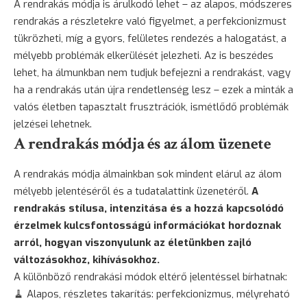
A rendrakás módja is árulkodó lehet – az alapos, módszeres
rendrakás a részletekre való figyelmet, a perfekcionizmust
tükrözheti, míg a gyors, felületes rendezés a halogatást, a
mélyebb problémák elkerülését jelezheti. Az is beszédes
lehet, ha álmunkban nem tudjuk befejezni a rendrakást, vagy
ha a rendrakás után újra rendetlenség lesz – ezek a minták a
valós életben tapasztalt frusztrációk, ismétlődő problémák
jelzései lehetnek.
A rendrakás módja és az álom üzenete
A rendrakás módja álmainkban sok mindent elárul az álom
mélyebb jelentéséről és a tudatalattink üzenetéről.
A
rendrakás stílusa, intenzitása és a hozzá kapcsolódó
érzelmek kulcsfontosságú információkat hordoznak
arról, hogyan viszonyulunk az életünkben zajló
változásokhoz, kihívásokhoz.
A különböző rendrakási módok eltérő jelentéssel bírhatnak:
🧹 Alapos, részletes takarítás: perfekcionizmus, mélyreható