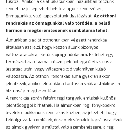
tükrözi. Amikor a saját lakásunkban, házunkban teszünk
rendet, az jelképezheti belső világunk rendezését,
önmagunkkal való kapcsolatunk tisztázását.
Az otthoni
rendrakás az önmagunkkal való törődés, a belső
harmónia megteremtésének szimbóluma lehet.
Álmunkban a saját otthonunkban végzett rendrakás
általában azt jelzi, hogy készen állunk bizonyos
változtatásokra, életünk újragondolására. Ez lehet egy
természetes folyamat része, például egy életszakasz
lezárása után, vagy válaszreakció valamilyen külső
változásra. Az otthoni rendrakás álma gyakran akkor
jelentkezik, amikor életünkben fontossá válik a stabilitás, a
biztonság megteremtése.
A rendrakás során feltárt régi tárgyak, emlékek különös
jelentőséggel bírhatnak. Ha álmunkban régi fényképekre,
levelekre bukkanunk rendrakás közben, az jelezheti, hogy
feldolgozatlan emlékek, érzelmek várnak integrálásra. Ezek
az álmok gyakran a múlttal való szembenézésre, a régi