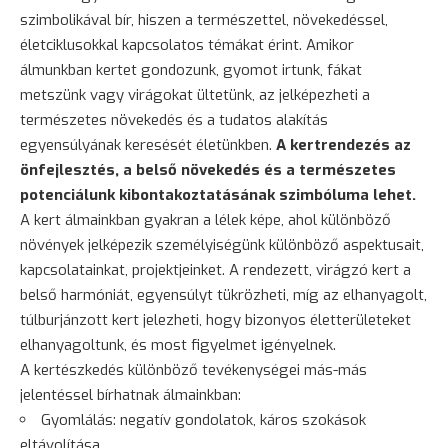
szimbolikával bír, hiszen a természettel, növekedéssel,
életciklusokkal kapcsolatos témákat érint. Amikor
álmunkban kertet gondozunk, gyomot irtunk, fákat
metszünk vagy virágokat ültetünk, az jelképezheti a
természetes növekedés és a tudatos alakítás
egyensúlyának keresését életünkben.
A kertrendezés az
önfejlesztés, a belső növekedés és a természetes
potenciálunk kibontakoztatásának szimbóluma lehet.
A kert álmainkban gyakran a lélek képe, ahol különböző
növények jelképezik személyiségünk különböző aspektusait,
kapcsolatainkat, projektjeinket. A rendezett, virágzó kert a
belső harmóniát, egyensúlyt tükrözheti, míg az elhanyagolt,
túlburjánzott kert jelezheti, hogy bizonyos életterületeket
elhanyagoltunk, és most figyelmet igényelnek.
A kertészkedés különböző tevékenységei más-más
jelentéssel bírhatnak álmainkban:
Gyomlálás: negatív gondolatok, káros szokások
eltávolítása