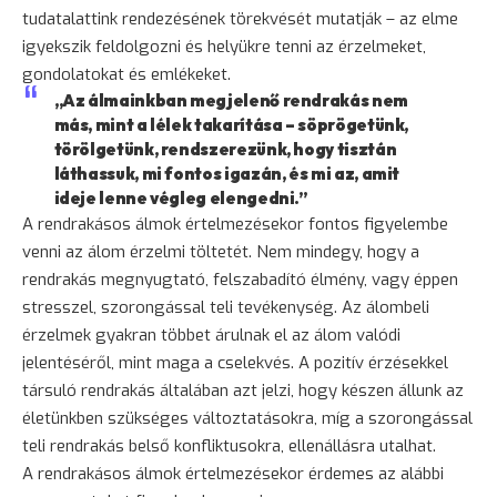
tudatalattink rendezésének törekvését mutatják – az elme
igyekszik feldolgozni és helyükre tenni az érzelmeket,
gondolatokat és emlékeket.
„Az álmainkban megjelenő rendrakás nem
más, mint a lélek takarítása – söprögetünk,
törölgetünk, rendszerezünk, hogy tisztán
láthassuk, mi fontos igazán, és mi az, amit
ideje lenne végleg elengedni.”
A rendrakásos álmok értelmezésekor fontos figyelembe
venni az álom érzelmi töltetét. Nem mindegy, hogy a
rendrakás megnyugtató, felszabadító élmény, vagy éppen
stresszel, szorongással teli tevékenység. Az álombeli
érzelmek gyakran többet árulnak el az álom valódi
jelentéséről, mint maga a cselekvés. A pozitív érzésekkel
társuló rendrakás általában azt jelzi, hogy készen állunk az
életünkben szükséges változtatásokra, míg a szorongással
teli rendrakás belső konfliktusokra, ellenállásra utalhat.
A rendrakásos álmok értelmezésekor érdemes az alábbi