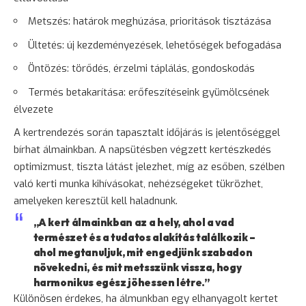
Metszés: határok meghúzása, prioritások tisztázása
Ültetés: új kezdeményezések, lehetőségek befogadása
Öntözés: törődés, érzelmi táplálás, gondoskodás
Termés betakarítása: erőfeszítéseink gyümölcsének
élvezete
A kertrendezés során tapasztalt időjárás is jelentőséggel
bírhat álmainkban. A napsütésben végzett kertészkedés
optimizmust, tiszta látást jelezhet, míg az esőben, szélben
való kerti munka kihívásokat, nehézségeket tükrözhet,
amelyeken keresztül kell haladnunk.
„A kert álmainkban az a hely, ahol a vad
természet és a tudatos alakítás találkozik –
ahol megtanuljuk, mit engedjünk szabadon
növekedni
, és mit metsszünk vissza, hogy
harmonikus egész jöhessen létre.”
Különösen érdekes, ha álmunkban egy elhanyagolt kertet