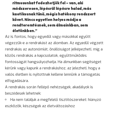
ritmusunkat fedezhetjük fel – van, aki
módszeresen, lépésről lépésre halad, más
kaotikusnak tűnő, mégis hatékony rendszert
követ. Nincs egyetlen helyes módja a
rendteremtésnek, sem álmainkban, sem
életünkben.”
Az is fontos, hogy egyedül vagy másokkal együtt
végezzük-e a rendrakást az álomban. Az egyedül végzett
rendrakás az autonómiát, önállóságot jelképezheti, míg a
közös rendrakás a kapcsolatok, együttműködés
fontosságát hangsúlyozhatja. Ha álmunkban segítséget
kérünk vagy kapunk a rendrakáshoz, az jelezheti, hogy a
valós életben is nyitottnak kellene lennünk a támogatás
elfogadására.
A rendrakás során fellépő nehézségek, akadályok is
beszédesek lehetnek:
Ha nem találjuk a megfelelő tisztítószereket: hiányzó
eszközök, készségek az életváltozáshoz