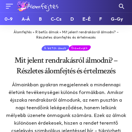
0-9
A-Á
B
C-Cs
D
E-É
F
G-Gy
Álomfejtés
»
R betűs álmok
»
Mit jelent rendrakásról álmodni? –
Részletes álomfejtés és értelmezés
R betűs álmok
Események
Mit jelent rendrakásról álmodni? –
Részletes álomfejtés és értelmezés
Álmainkban gyakran megjelennek a mindennapi
életünk tevékenységei különös formákban. Amikor
éjszaka rendrakásról álmodunk, az nem pusztán a
napi teendőink leképeződése, hanem lelkünk
mélyebb üzenete önmagunk számára. Ezek az álmok
különösen érdekesek, hiszen a rendet teremtő
cselekvés szimbolikus jelentéssel bír – tükrözheti