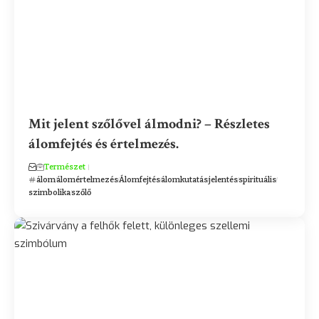
Mit jelent szőlővel álmodni? – Részletes
álomfejtés és értelmezés.
Természet
álom
álomértelmezés
Álomfejtés
álomkutatás
jelentés
spirituális
szimbolika
szőlő