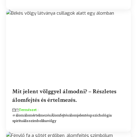
Mit jelent völggyel álmodni? – Részletes
álomfejtés és értelmezés.
Természet
álom
álomértelmezés
Álomfejtés
álomjelentés
pszichológia
spirituális
szimbolika
völgy