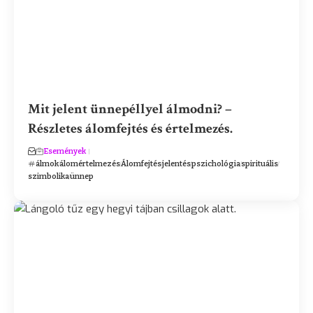
Mit jelent ünnepéllyel álmodni? –
Részletes álomfejtés és értelmezés.
Események
álmok
álomértelmezés
Álomfejtés
jelentés
pszichológia
spirituális
szimbolika
ünnep