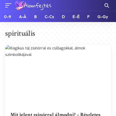
0-9
A-Á
B
C-Cs
D
E-É
F
G-Gy
spirituális
Mit jelent zsinórral álmodni? – Részletes