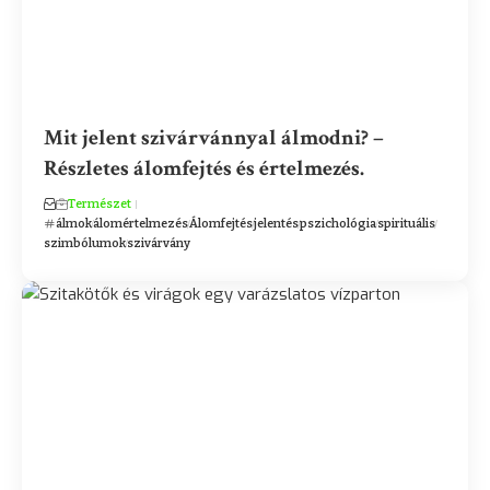
Mit jelent szivárvánnyal álmodni? –
Részletes álomfejtés és értelmezés.
Természet
álmok
álomértelmezés
Álomfejtés
jelentés
pszichológia
spirituális
szimbólumok
szivárvány