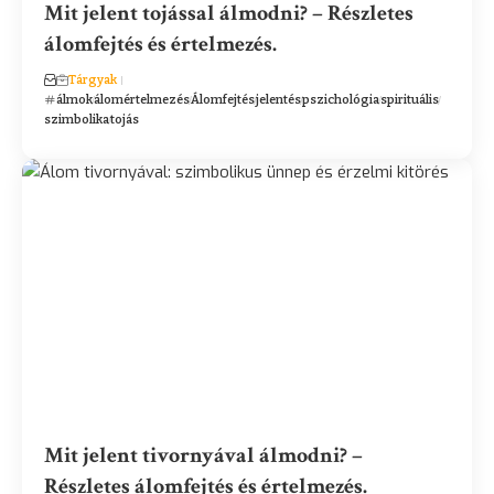
Mit jelent tojással álmodni? – Részletes
álomfejtés és értelmezés.
Tárgyak
álmok
álomértelmezés
Álomfejtés
jelentés
pszichológia
spirituális
szimbolika
tojás
Mit jelent tivornyával álmodni? –
Részletes álomfejtés és értelmezés.