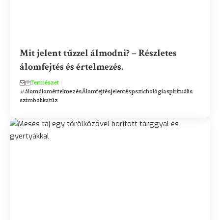
Mit jelent tűzzel álmodni? – Részletes
álomfejtés és értelmezés.
Természet
álom
álomértelmezés
Álomfejtés
jelentés
pszichológia
spirituális
szimbolika
tűz