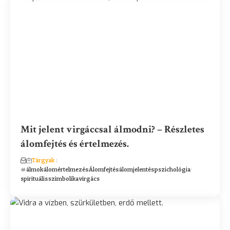
Mit jelent virgáccsal álmodni? – Részletes
álomfejtés és értelmezés.
Tárgyak
álmok
álomértelmezés
Álomfejtés
álomjelentés
pszichológia
spirituális
szimbolika
virgács