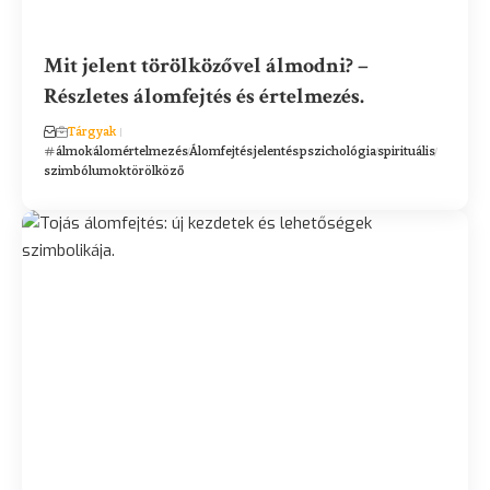
Mit jelent törölközővel álmodni? –
Részletes álomfejtés és értelmezés.
Tárgyak
álmok
álomértelmezés
Álomfejtés
jelentés
pszichológia
spirituális
szimbólumok
törölköző