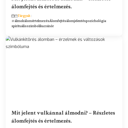
álomfejtés és értelmezés.
Tárgyak
álmok
álomértelmezés
Álomfejtés
álomjelentés
pszichológia
spirituális
szimbolika
zsinór
Mit jelent vulkánnal álmodni? – Részletes
álomfejtés és értelmezés.