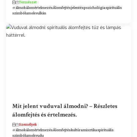
Természet
álmok
álomértelmezés
Álomfejtés
jelentés
pszichológia
spirituális
szimbólumok
vulkán
Mit jelent vuduval álmodni? – Részletes
álomfejtés és értelmezés.
Személyek
álmok
álomértelmezés
Álomfejtés
kultúra
misztika
spirituális
szimbólumok
vudu