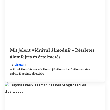
Mit jelent vidrával álmodni? – Részletes
álomfejtés és értelmezés.
Állatok
álmok
álomértelmezés
Álomfejtés
álomjelentés
álomkutatás
spirituális
szimbolika
vidra