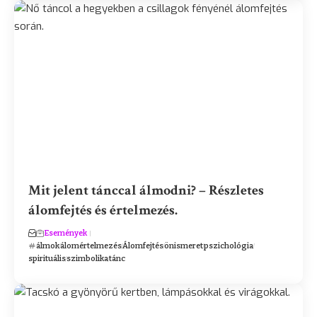
Mit jelent tánccal álmodni? – Részletes
álomfejtés és értelmezés.
Események
álmok
álomértelmezés
Álomfejtés
önismeret
pszichológia
spirituális
szimbolika
tánc