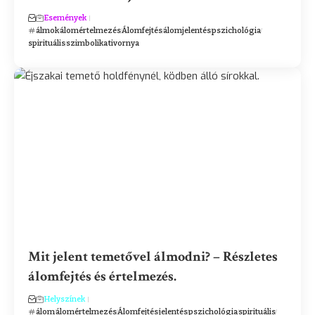
Események
álmok
álomértelmezés
Álomfejtés
álomjelentés
pszichológia
spirituális
szimbolika
tivornya
Mit jelent temetővel álmodni? – Részletes
álomfejtés és értelmezés.
Helyszínek
álom
álomértelmezés
Álomfejtés
jelentés
pszichológia
spirituális