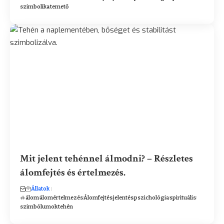
szimbolika
temető
Mit jelent tehénnel álmodni? – Részletes
álomfejtés és értelmezés.
Állatok
álom
álomértelmezés
Álomfejtés
jelentés
pszichológia
spirituális
szimbólumok
tehén