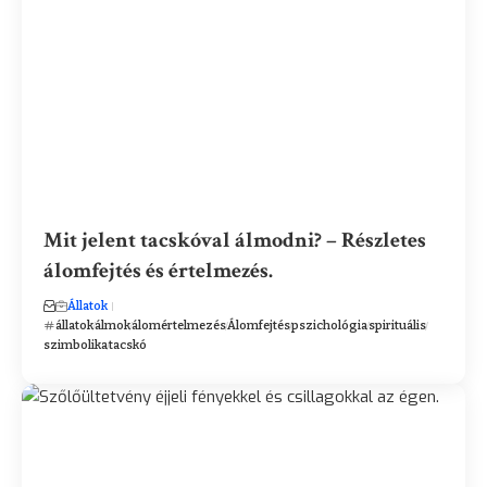
Mit jelent tacskóval álmodni? – Részletes
álomfejtés és értelmezés.
Állatok
állatok
álmok
álomértelmezés
Álomfejtés
pszichológia
spirituális
szimbolika
tacskó