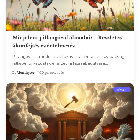
Mit jelent pillangóval álmodni? – Részletes
álomfejtés és értelmezés.
Pillangóval álmodni a változás, átalakulás és szabadság
jelképe: új kezdetekre, érzelmi felszabadulásra,…
By
Álomfejtés
20 perc olvasás
álmok