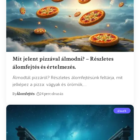
Mit jelent pizzával álmodni? – Részletes
álomfejtés és értelmezés.
Álmodtál pizzáról? Részletes álomfejtésünk feltárja, mit
jelképez a pizza: vágyak és örömök,…
By
Álomfejtés
24 perc olvasás
álmok