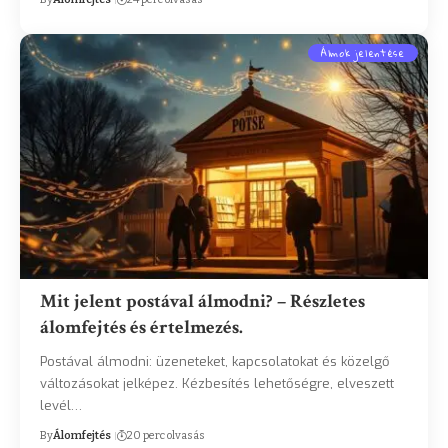
Álmok jelentése
Mit jelent postával álmodni? – Részletes
álomfejtés és értelmezés.
Postával álmodni: üzeneteket, kapcsolatokat és közelgő
változásokat jelképez. Kézbesítés lehetőségre, elveszett
levél…
By
Álomfejtés
20 perc olvasás