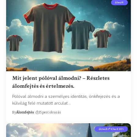
álmok
Mit jelent pólóval álmodni? – Részletes
álomfejtés és értelmezés.
Pólóval álmodni a személyes identitás, önkifejezés és a
külvilág felé mutatott arculat…
By
Álomfejtés
15 perc olvasás
álomértelmezés