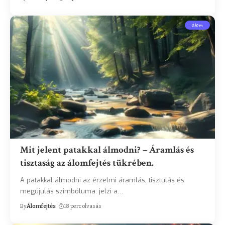
álom
Mit jelent patakkal álmodni? – Áramlás és
tisztaság az álomfejtés tükrében.
A patakkal álmodni az érzelmi áramlás, tisztulás és
megújulás szimbóluma: jelzi a…
By
Álomfejtés
18 perc olvasás