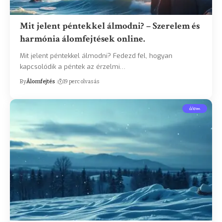
Mit jelent péntekkel álmodni? – Szerelem és
harmónia álomfejtések online.
Mit jelent péntekkel álmodni? Fedezd fel, hogyan
kapcsolódik a péntek az érzelmi…
By
Álomfejtés
19 perc olvasás
álom