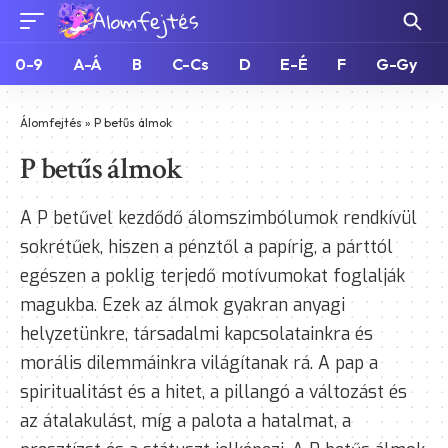
0-9
A-Á
B
C-Cs
D
E-É
F
G-Gy
Álomfejtés
»
P betűs álmok
P betűs álmok
A P betűvel kezdődő álomszimbólumok rendkívül
sokrétűek, hiszen a pénztől a papírig, a párttól
egészen a poklig terjedő motívumokat foglalják
magukba. Ezek az álmok gyakran anyagi
helyzetünkre, társadalmi kapcsolatainkra és
morális dilemmáinkra világítanak rá. A pap a
spiritualitást és a hitet, a pillangó a változást és
az átalakulást, míg a palota a hatalmat, a