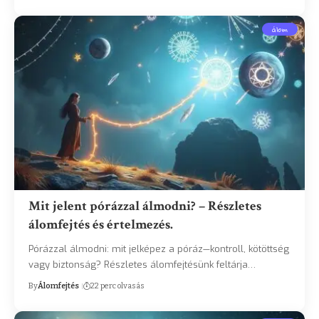
álom
Mit jelent pórázzal álmodni? – Részletes
álomfejtés és értelmezés.
Pórázzal álmodni: mit jelképez a póráz—kontroll, kötöttség
vagy biztonság? Részletes álomfejtésünk feltárja…
By
Álomfejtés
22 perc olvasás