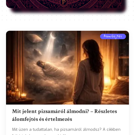
Álomfejtés
Mit jelent pizsamáról álmodni? – Részletes
álomfejtés és értelmezés
Mit üzen a tudattalan, ha pizsamáról álmodsz? A cikkben