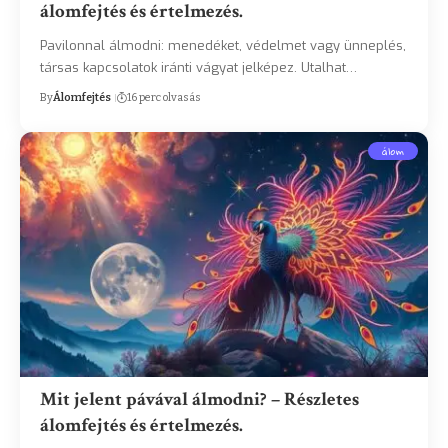
álomfejtés és értelmezés.
Pavilonnal álmodni: menedéket, védelmet vagy ünneplés,
társas kapcsolatok iránti vágyat jelképez. Utalhat…
By
Álomfejtés
16 perc olvasás
álom
Mit jelent pávával álmodni? – Részletes
álomfejtés és értelmezés.