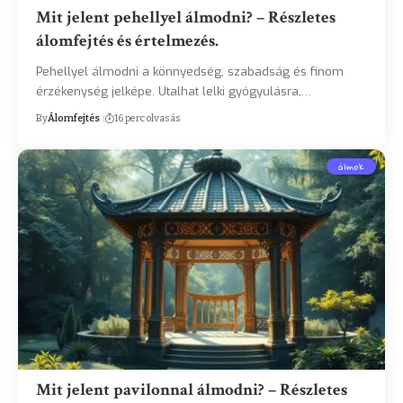
Mit jelent pehellyel álmodni? – Részletes
álomfejtés és értelmezés.
Pehellyel álmodni a könnyedség, szabadság és finom
érzékenység jelképe. Utalhat lelki gyógyulásra,…
By
Álomfejtés
16 perc olvasás
álmok
Mit jelent pavilonnal álmodni? – Részletes