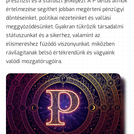
presztízst és a státuszt jelképezi. A P betűs álmok
értelmezése segíthet jobban megérteni pénzügyi
döntéseinket, politikai nézeteinket és vallási
meggyőződésünket. Gyakran tükrözik társadalmi
státuszunkat és a sikerhez, valamint az
elismeréshez fűződő viszonyunkat, miközben
rávilágítanak belső értékrendünk és vágyaink
valódi mozgatórugóira.