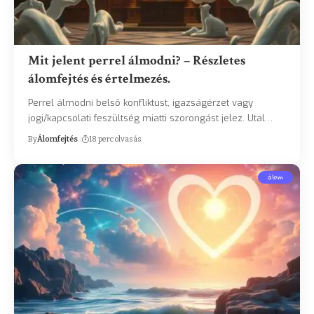
Mit jelent perrel álmodni? – Részletes
álomfejtés és értelmezés.
Perrel álmodni belső konfliktust, igazságérzet vagy
jogi/kapcsolati feszültség miatti szorongást jelez. Utal…
By
Álomfejtés
18 perc olvasás
álom