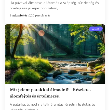
Ha pávával álmodsz, a látomás a szépség, büszkeség és
önkifejezés jelképe: önbizalom,…
By
Álomfejtés
20 perc olvasás
álmok
Mit jelent patakkal álmodni? – Részletes
álomfejtés és értelmezés.
A patakkal álmodni a lelki áramlás, érzelmi tisztulás és
változás jelképe: a…