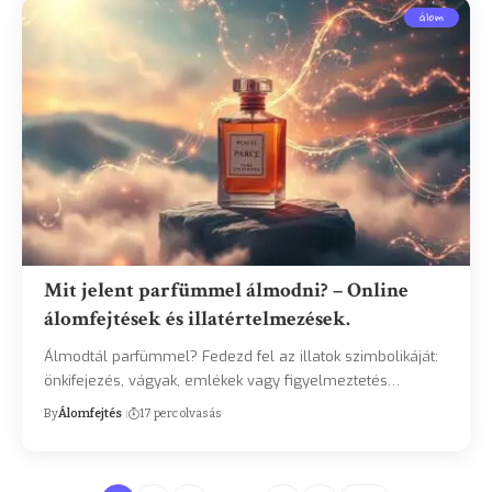
álom
Mit jelent parfümmel álmodni? – Online
álomfejtések és illatértelmezések.
Álmodtál parfümmel? Fedezd fel az illatok szimbolikáját:
önkifejezés, vágyak, emlékek vagy figyelmeztetés…
By
Álomfejtés
17 perc olvasás