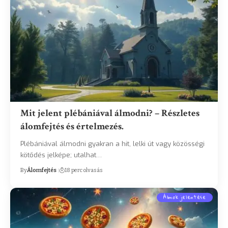
Mit jelent plébániával álmodni? – Részletes
álomfejtés és értelmezés.
Plébániával álmodni gyakran a hit, lelki út vagy közösségi
kötődés jelképe; utalhat…
By
Álomfejtés
18 perc olvasás
Álmok jelentése