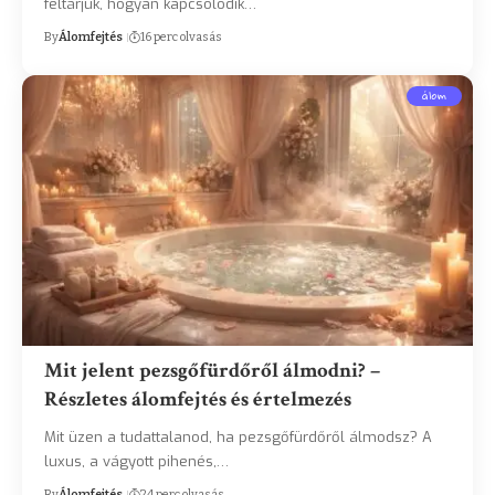
feltárjuk, hogyan kapcsolódik…
By
Álomfejtés
16 perc olvasás
álom
Mit jelent pezsgőfürdőről álmodni? –
Részletes álomfejtés és értelmezés
Mit üzen a tudattalanod, ha pezsgőfürdőről álmodsz? A
luxus, a vágyott pihenés,…
By
Álomfejtés
24 perc olvasás