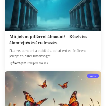
Mit jelent pillérrel álmodni? – Részletes
álomfejtés és értelmezés.
Pillérrel álmodni a stabilitás, belső erő és értékrend
jelkép: ép pillér biztonságot…
By
Álomfejtés
18 perc olvasás
álom