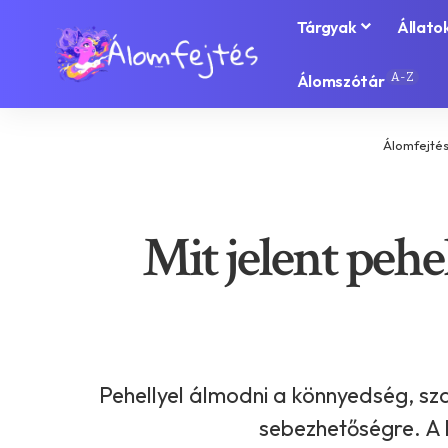
Tárgyak
Állato
A-Z
Álomszótár
Álomfejté
Mit jelent pehe
Pehellyel álmodni a könnyedség, sz
sebezhetőségre. A 