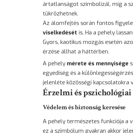
ártatlanságot szimbolizál, míg a s
tükrözhetnek.
Az álomfejtés során fontos figyel
viselkedését
is. Ha a pehely lassa
Gyors, kaotikus mozgás esetén az
érzése állhat a háttérben.
A pehely
mérete és mennyisége
s
egyediség és a különlegességérzé
jelenléte közösségi kapcsolatokra 
Érzelmi és pszichológiai
Védelem és biztonság keresése
A pehely természetes funkciója a 
ez a szimbólum gyakran akkor jel