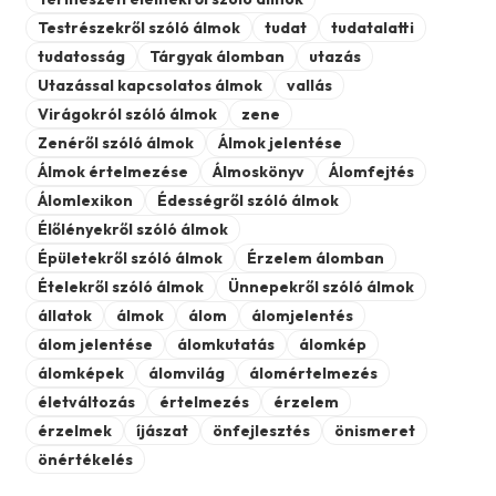
Testrészekről szóló álmok
tudat
tudatalatti
tudatosság
Tárgyak álomban
utazás
Utazással kapcsolatos álmok
vallás
Virágokról szóló álmok
zene
Zenéről szóló álmok
Álmok jelentése
Álmok értelmezése
Álmoskönyv
Álomfejtés
Álomlexikon
Édességről szóló álmok
Élőlényekről szóló álmok
Épületekről szóló álmok
Érzelem álomban
Ételekről szóló álmok
Ünnepekről szóló álmok
állatok
álmok
álom
álomjelentés
álom jelentése
álomkutatás
álomkép
álomképek
álomvilág
álomértelmezés
életváltozás
értelmezés
érzelem
érzelmek
íjászat
önfejlesztés
önismeret
önértékelés