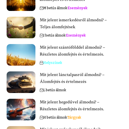
M betűs álmok
Események
Mit jelent ismerkedésről álmodni? –
Teljes álomfejtések
I betűs álmok
Események
Mit jelent szántófölddel álmodni? –
Részletes álomfejtés és értelmezés.
Helyszínek
Mit jelent lánctalpasról álmodni? –
Álomfejtés és értelmezés
L betűs álmok
Mit jelent hegedűvel álmodni? –
Részletes álomfejtés és értelmezés.
H betűs álmok
Tárgyak