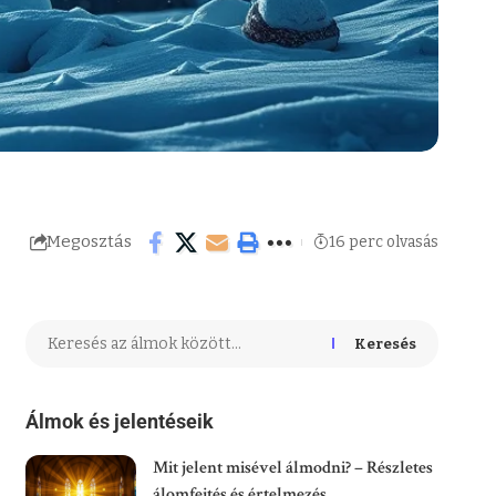
Megosztás
16 perc olvasás
Keresés
Álmok és jelentéseik
Mit jelent misével álmodni? – Részletes
álomfejtés és értelmezés