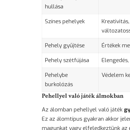
hullása
Színes pehelyek
Kreativitás,
változatos
Pehely gyűjtése
Értékek m
Pehely szétfújása
Elengedés,
Pehelybe
Védelem ke
burkolózás
Pehellyel való játék álmokban
Az álomban pehellyel való játék
gy
Ez az álomtípus gyakran akkor jel
magunkat vagy elfeledkeztünk az él