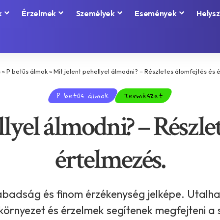
k
Érzelmek
Személyek
Események
Helysz
s
»
P betűs álmok
»
Mit jelent pehellyel álmodni? – Részletes álomfejtés és 
P betűs álmok
Természet
llyel álmodni? – Részlet
értelmezés.
abadság és finom érzékenység jelképe. Utalhat
környezet és érzelmek segítenek megfejteni a 