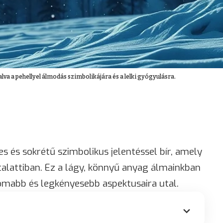
lva a pehellyel álmodás szimbolikájára és a lelki gyógyulásra.
s és sokrétű szimbolikus jelentéssel bír, amely
alattiban. Ez a lágy, könnyű anyag álmainkban
omabb és legkényesebb aspektusaira utal.