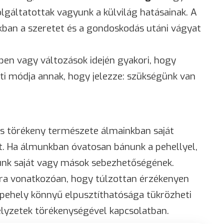
lgáltatottak vagyunk a külvilág hatásainak. A
ban a szeretet és a gondoskodás utáni vágyat
ben vagy változások idején gyakori, hogy
ti módja annak, hogy jelezze: szükségünk van
és törékeny természete álmainkban saját
t. Ha álmunkban óvatosan bánunk a pehellyel,
unk saját vagy mások sebezhetőségének.
rra vonatkozóan, hogy túlzottan érzékenyen
 pehely könnyű elpusztíthatósága tükrözheti
elyzetek törékenységével kapcsolatban.