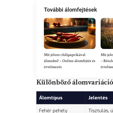
További álomfejtések
Mit jelent chilipaprikával
Mit jel
álmodni? – Online álomfejtés és
– Részl
értelmezés
értelm
Különböző álomvariációk
Álomtípus
Jelentés
Fehér pehely
Tisztulás, 