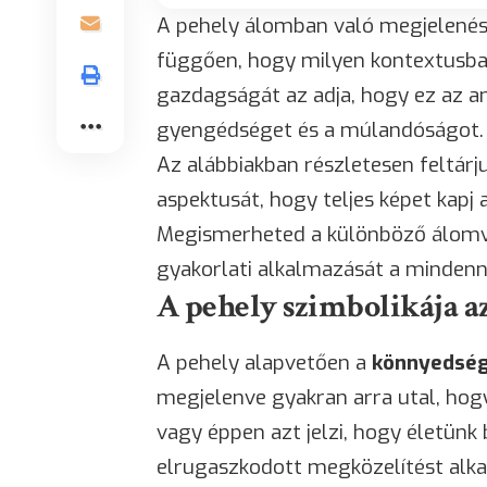
A pehely álomban való megjelenése
függően, hogy milyen kontextusban
gazdagságát az adja, hogy ez az an
gyengédséget és a múlandóságot.
Az alábbiakban részletesen feltár
aspektusát, hogy teljes képet kapj 
Megismerheted a különböző álomvar
gyakorlati alkalmazását a mindenn
A pehely szimbolikája a
A pehely alapvetően a
könnyedség
megjelenve gyakran arra utal, ho
vagy éppen azt jelzi, hogy életünk 
elrugaszkodott megközelítést alka