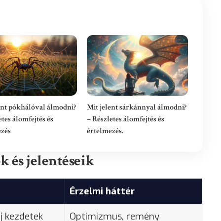
ent pókhálóval álmodni?
Mit jelent sárkánnyal álmodni?
etes álomfejtés és
– Részletes álomfejtés és
ezés
értelmezés.
 és jelentéseik
Érzelmi háttér
új kezdetek
Optimizmus, remény