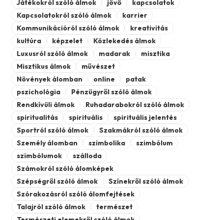
Játékokról szóló álmok
jövő
kapcsolatok
Kapcsolatokról szóló álmok
karrier
Kommunikációról szóló álmok
kreativitás
kultúra
képzelet
Közlekedés álmok
Luxusról szóló álmok
madarak
misztika
Misztikus álmok
művészet
Növények álomban
online
patak
pszichológia
Pénzügyről szóló álmok
Rendkívüli álmok
Ruhadarabokról szóló álmok
spiritualitás
spirituális
spirituális jelentés
Sportról szóló álmok
Szakmákról szóló álmok
Személy álomban
szimbolika
szimbólum
szimbólumok
szálloda
Számokról szóló álomképek
Szépségről szóló álmok
Színekről szóló álmok
Szórakozásról szóló álomfejtések
Talajról szóló álmok
természet
Természeti elemekről szóló álmok