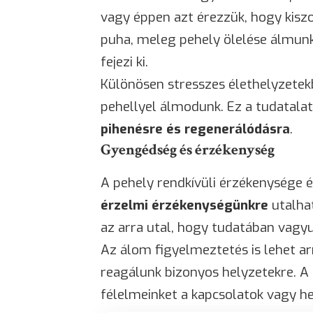
vagy éppen azt érezzük, hogy kiszo
puha, meleg pehely ölelése álmunk
fejezi ki.
Különösen stresszes élethelyzetek
pehellyel álmodunk. Ez a tudatalat
pihenésre és regenerálódásra
.
Gyengédség és érzékenység
A pehely rendkívüli érzékenysége 
érzelmi érzékenységünkre
utalha
az arra utal, hogy tudatában vagy
Az álom figyelmeztetés is lehet a
reagálunk bizonyos helyzetekre. A
félelmeinket a kapcsolatok vagy h