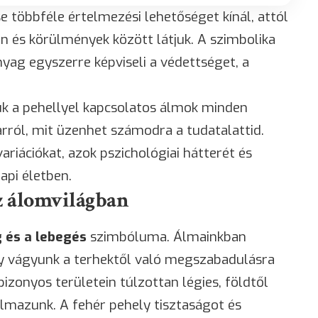
 többféle értelmezési lehetőséget kínál, attól
 és körülmények között látjuk. A szimbolika
yag egyszerre képviseli a védettséget, a
juk a pehellyel kapcsolatos álmok minden
arról, mit üzenhet számodra a tudatalattid.
iációkat, azok pszichológiai hátterét és
api életben.
z álomvilágban
 és a lebegés
szimbóluma. Álmainkban
gy vágyunk a terhektől való megszabadulásra
bizonyos területein túlzottan légies, földtől
lmazunk. A fehér pehely tisztaságot és