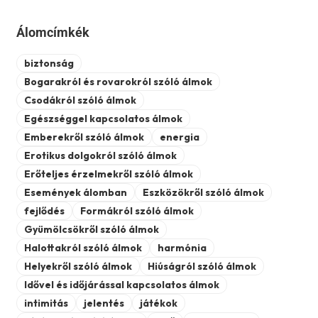
Álomcímkék
biztonság
Bogarakról és rovarokról szóló álmok
Csodákról szóló álmok
Egészséggel kapcsolatos álmok
Emberekről szóló álmok
energia
Erotikus dolgokról szóló álmok
Erőteljes érzelmekről szóló álmok
Események álomban
Eszközökről szóló álmok
fejlődés
Formákról szóló álmok
Gyümölcsökről szóló álmok
Halottakról szóló álmok
harmónia
Helyekről szóló álmok
Hiúságról szóló álmok
Idővel és időjárással kapcsolatos álmok
intimitás
jelentés
játékok