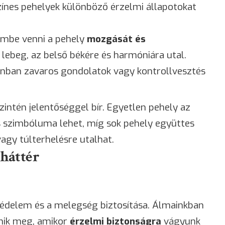
zínes pehelyek különböző érzelmi állapotokat
embe venni a pehely
mozgását és
n lebeg, az belső békére és harmóniára utal.
onban zavaros gondolatok vagy kontrollvesztés
zintén jelentőséggel bír. Egyetlen pehely az
s szimbóluma lehet, míg sok pehely együttes
vagy túlterhelésre utalhat.
 háttér
védelem és a melegség biztosítása. Álmainkban
enik meg, amikor
érzelmi biztonságra
vágyunk