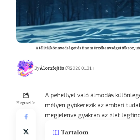
A téli táj könnyedséget és finom érzékenységet tükröz, uta
By
Álomfejtés
2026.01.31.
A pehellyel való álmodás különlege
Megosztás
mélyen gyökerezik az emberi tudat
megjelenve gyakran az élet legfin
Tartalom