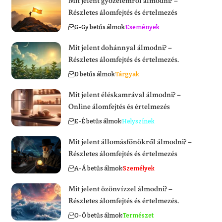
Mit jelent győzelemről álmodni? –
Részletes álomfejtés és értelmezés
G-Gy betűs álmok
Események
Mit jelent dohánnyal álmodni? –
Részletes álomfejtés és értelmezés.
D betűs álmok
Tárgyak
Mit jelent éléskamrával álmodni? –
Online álomfejtés és értelmezés
E-É betűs álmok
Helyszínek
Mit jelent állomásfőnökről álmodni? –
Részletes álomfejtés és értelmezés
A-Á betűs álmok
Személyek
Mit jelent özönvízzel álmodni? –
Részletes álomfejtés és értelmezés.
O-Ő betűs álmok
Természet