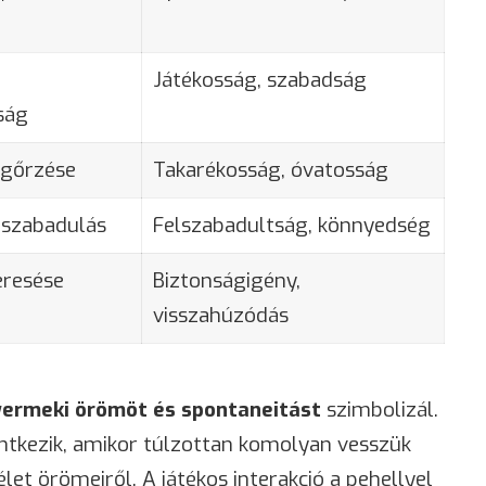
Játékosság, szabadság
ság
egőrzése
Takarékosság, óvatosság
 szabadulás
Felszabadultság, könnyedség
resése
Biztonságigény,
visszahúzódás
ermeki örömöt és spontaneitást
szimbolizál.
entkezik, amikor túlzottan komolyan vesszük
et örömeiről. A játékos interakció a pehellyel