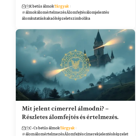
K betűs álmok
Tárgyak
álmok
álomértelmezés
Álomfejtés
álomjelentés
álomkutatás
kakaó
képzelet
szimbolika
Mit jelent címerrel álmodni? –
Részletes álomfejtés és értelmezés.
C-Cs betűs álmok
Tárgyak
álom
álomértelmezés
Álomfejtés
címerek
jelentés
képzelet