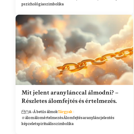
pszichológia
szimbolika
Mit jelent aranylánccal álmodni? –
Részletes álomfejtés és értelmezés.
A-Á betűs álmok
Tárgyak
álom
álomértelmezés
Álomfejtés
aranylánc
jelentés
képzelet
spirituális
szimbolika