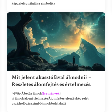
képzelet
spirituális
szimbolika
Mit jelent akasztófával álmodni? –
Részletes álomfejtés és értelmezés.
A-Á betűs álmok
Események
álmok
álomértelmezés
Álomfejtés
jelentés
képzelet
pszichológia
szimbólumok
tudatalatti