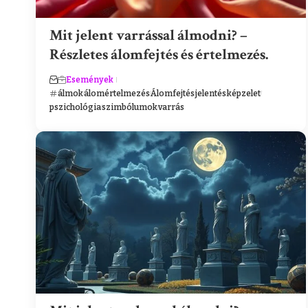
Mit jelent varrással álmodni? –
Részletes álomfejtés és értelmezés.
Események
álmok
álomértelmezés
Álomfejtés
jelentés
képzelet
pszichológia
szimbólumok
varrás