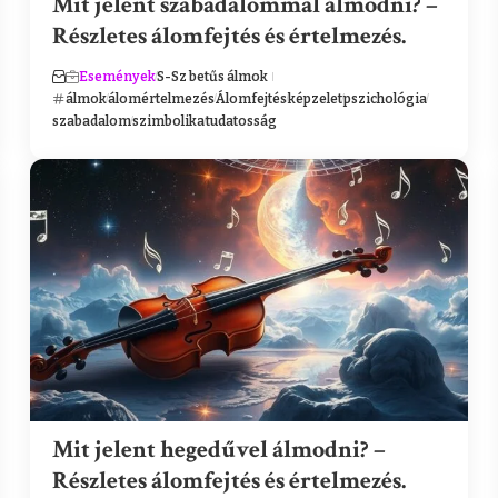
Mit jelent szabadalommal álmodni? –
Részletes álomfejtés és értelmezés.
Események
S-Sz betűs álmok
álmok
álomértelmezés
Álomfejtés
képzelet
pszichológia
szabadalom
szimbolika
tudatosság
Mit jelent hegedűvel álmodni? –
Részletes álomfejtés és értelmezés.