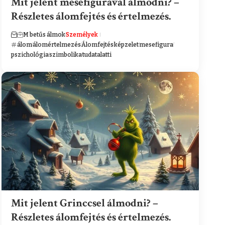
Mit jelent mesefigurával álmodni? –
Részletes álomfejtés és értelmezés.
M betűs álmok
Személyek
álom
álomértelmezés
Álomfejtés
képzelet
mesefigura
pszichológia
szimbolika
tudatalatti
Mit jelent Grinccsel álmodni? –
Részletes álomfejtés és értelmezés.