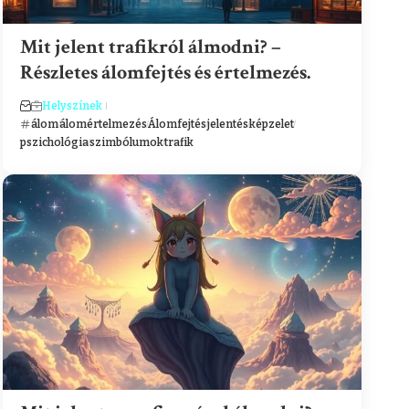
Mit jelent trafikról álmodni? –
Részletes álomfejtés és értelmezés.
Helyszínek
álom
álomértelmezés
Álomfejtés
jelentés
képzelet
pszichológia
szimbólumok
trafik