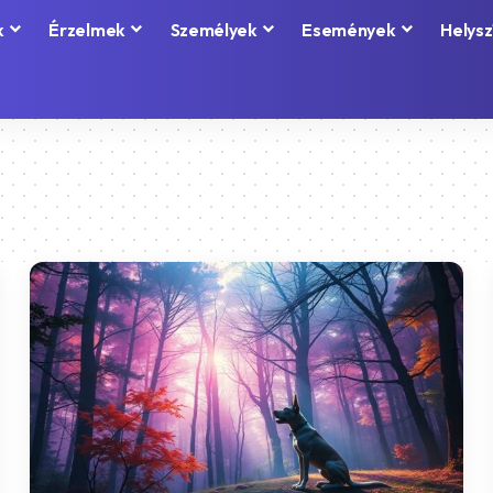
k
Érzelmek
Személyek
Események
Helysz