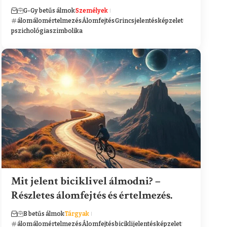
G-Gy betűs álmok
Személyek
álom
álomértelmezés
Álomfejtés
Grincs
jelentés
képzelet
pszichológia
szimbolika
Mit jelent biciklivel álmodni? –
Részletes álomfejtés és értelmezés.
B betűs álmok
Tárgyak
álom
álomértelmezés
Álomfejtés
bicikli
jelentés
képzelet