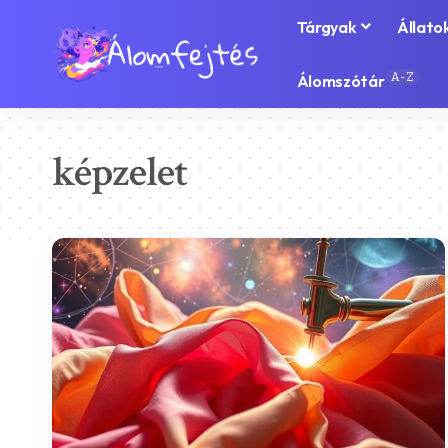
Tárgyak
Állato
A-Z
Álomszótár
képzelet