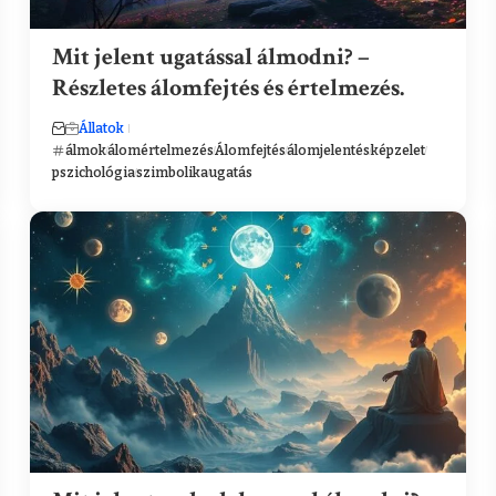
Mit jelent ugatással álmodni? –
Részletes álomfejtés és értelmezés.
Állatok
álmok
álomértelmezés
Álomfejtés
álomjelentés
képzelet
pszichológia
szimbolika
ugatás