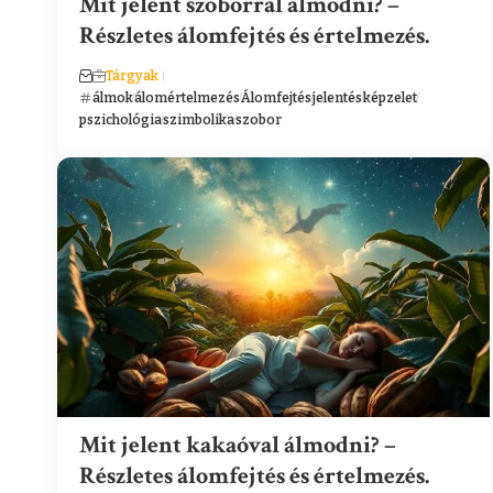
Mit jelent szoborral álmodni? –
Részletes álomfejtés és értelmezés.
Tárgyak
álmok
álomértelmezés
Álomfejtés
jelentés
képzelet
pszichológia
szimbolika
szobor
Mit jelent kakaóval álmodni? –
Részletes álomfejtés és értelmezés.