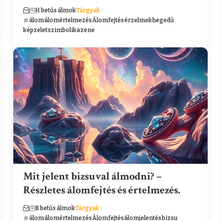
H betűs álmok
Tárgyak
álom
álomértelmezés
Álomfejtés
érzelmek
hegedű
képzelet
szimbolika
zene
Mit jelent bizsuval álmodni? –
Részletes álomfejtés és értelmezés.
B betűs álmok
Tárgyak
álom
álomértelmezés
Álomfejtés
álomjelentés
bizsu