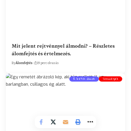
Mit jelent rejtvénnyel álmodni? – Részletes
álomfejtés és értelmezés.
By
Álomfejtés
19 perc olvasás
R betűs álmok
Személyek