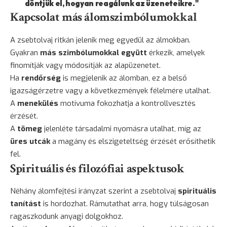
döntjük el, hogyan reagálunk az üzeneteikre."
Kapcsolat más álomszimbólumokkal
A zsebtolvaj ritkán jelenik meg egyedül az álmokban.
Gyakran
más szimbólumokkal együtt
érkezik, amelyek
finomítják vagy módosítják az alapüzenetet.
Ha
rendőrség
is megjelenik az álomban, ez a belső
igazságérzetre vagy a következmények félelmére utalhat.
A
menekülés
motívuma fokozhatja a kontrollvesztés
érzését.
A
tömeg
jelenléte társadalmi nyomásra utalhat, míg az
üres utcák
a magány és elszigeteltség érzését erősíthetik
fel.
Spirituális és filozófiai aspektusok
Néhány álomfejtési irányzat szerint a zsebtolvaj
spirituális
tanítást
is hordozhat. Rámutathat arra, hogy túlságosan
ragaszkodunk anyagi dolgokhoz.