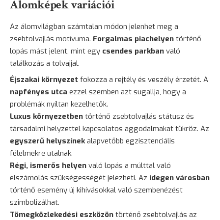
Álomképek variációi
Az álomvilágban számtalan módon jelenhet meg a
zsebtolvajlás motívuma.
Forgalmas piachelyen
történő
lopás mást jelent, mint egy
csendes parkban
való
találkozás a tolvajjal.
Éjszakai környezet
fokozza a rejtély és veszély érzetét. A
napfényes utca
ezzel szemben azt sugallja, hogy a
problémák nyíltan kezelhetők.
Luxus környezetben
történő zsebtolvajlás státusz és
társadalmi helyzettel kapcsolatos aggodalmakat tükröz. Az
egyszerű helyszínek
alapvetőbb egzisztenciális
félelmekre utalnak.
Régi, ismerős helyen
való lopás a múlttal való
elszámolás szükségességét jelezheti. Az
idegen városban
történő esemény új kihívásokkal való szembenézést
szimbolizálhat.
Tömegközlekedési eszközön
történő zsebtolvajlás az