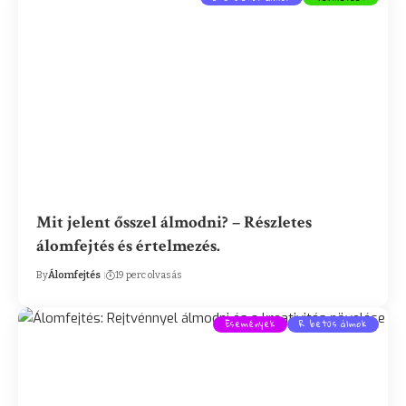
Mit jelent ősszel álmodni? – Részletes
álomfejtés és értelmezés.
By
Álomfejtés
19 perc olvasás
Események
R betűs álmok