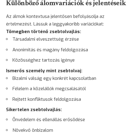
Különböző álomvariációk és jelentéseik
Az álmok kontextusa jelentősen befolyásolja az
értelmezést. Lássuk a leggyakoribb variációkat:
Tömegben történő zsebtolvajlás:
Társadalmi elveszettség érzése
Anonimitás és magány feldolgozása
Közösséghez tartozás igénye
Ismerős személy mint zsebtolvaj:
Bizalmi válság egy konkrét kapcsolatban
Félelem a közelállók megcsalásától
Rejtett konfliktusok feldolgozása
Sikertelen zsebtolvajlás:
Önvédelem és ellenállás erősödése
Növekvő önbizalom