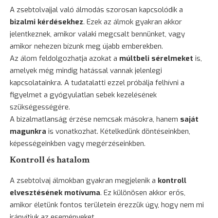
A zsebtolvajjal való álmodás szorosan kapcsolódik a
bizalmi kérdésekhez
. Ezek az álmok gyakran akkor
jelentkeznek, amikor valaki megcsalt bennünket, vagy
amikor nehezen bízunk meg újabb emberekben.
Az álom feldolgozhatja azokat a
múltbeli sérelmeket
is,
amelyek még mindig hatással vannak jelenlegi
kapcsolatainkra. A tudatalatti ezzel próbálja felhívni a
figyelmet a gyógyulatlan sebek kezelésének
szükségességére.
A bizalmatlanság érzése nemcsak másokra, hanem
saját
magunkra
is vonatkozhat. Kételkedünk döntéseinkben,
képességeinkben vagy megérzéseinkben.
Kontroll és hatalom
A zsebtolvaj álmokban gyakran megjelenik a
kontroll
elvesztésének motívuma
. Ez különösen akkor erős,
amikor életünk fontos területein érezzük úgy, hogy nem mi
irányítjuk az eseményeket.