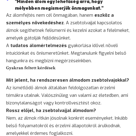
"Minden álom egy lehetőség arra, hogy
mélyebben megismerjük önmagunkat."
Az álomfejtés nem cél önmagában, hanem
eszköz a
személyes növekedéshez
. A zsebtolvajjal kapcsolatos
álmok segíthetnek felismerni és kezelni azokat a félelmeket,
amelyek gátolják fejlődésünket.
A
tudatos álomértelmezés
gyakorlása idővel növeli
intuíciónkat és önismeretünket. Megtanulunk figyelni belső
hangunkra és megbízni megérzéseinkben.
Gyakran feltett kérdések
Mit jelent, ha rendszeresen álmodom zsebtolvajokkal?
Az ismétlődő álmok általában feldolgozatlan érzelmi
témákra utalnak. Valószínűleg van valami az életedben, ami
bizonytalanságot vagy kontrollvesztést okoz.
Rossz előjel, ha zsebtolvajjal álmodom?
Nem, az álmok ritkán jósolnak konkrét eseményeket. Inkább
belső folyamatokról és érzelmi állapotokról árulkodnak,
amelyekkel érdemes foglalkozni.