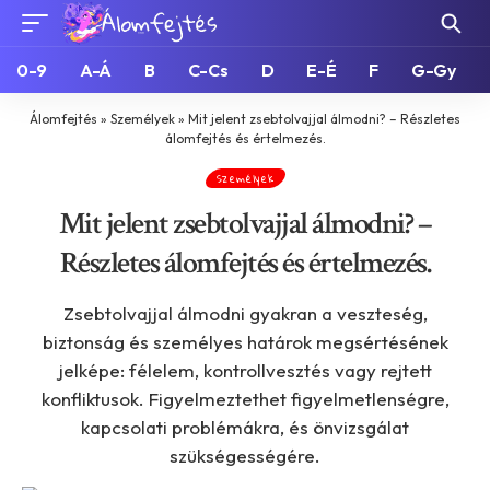
0-9
A-Á
B
C-Cs
D
E-É
F
G-Gy
Álomfejtés
»
Személyek
»
Mit jelent zsebtolvajjal álmodni? – Részletes
álomfejtés és értelmezés.
Személyek
Mit jelent zsebtolvajjal álmodni? –
Részletes álomfejtés és értelmezés.
Zsebtolvajjal álmodni gyakran a veszteség,
biztonság és személyes határok megsértésének
jelképe: félelem, kontrollvesztés vagy rejtett
konfliktusok. Figyelmeztethet figyelmetlenségre,
kapcsolati problémákra, és önvizsgálat
szükségességére.