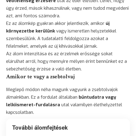
védtelenség érzésére
utal az éber életben. Lehet, hogy
úgy érzed, mások kihasználnak, vagy nem tudod megvédeni
azt, ami fontos számodra.
Ez az álomkép gyakran akkor jelentkezik, amikor
új
környezetbe kerülünk
vagy ismeretlen helyzetekkel
szembesülünk. A tudatalatti feldolgozza azokat a
félelmeket, amelyek az új kihívásokkal járnak.
Az álom intenzitása és az érzelmek erőssége sokat
elárulhat arról, hogy mennyire mélyen érint bennünket ez a
sebezhetőség érzése a való életben.
Amikor te vagy a zsebtolvaj
Meglepő módon néha magunk vagyunk a zsebtolvajok
álmainkban. Ez a fordulat általában
bűntudatra vagy
lelkiismeret-furdalásra
utal valamilyen élethelyzettel
kapcsolatban.
További álomfejtések