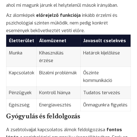
ahol mi magunk járunk el helytelenül mások irányában.
Az álomképek
előrejelző funkciója
inkább érzelmi és
pszichológiai szinten működik, nem pedig konkrét
események bekövetkeztét vetíti előre.
Életterület
Álomüzenet
Javasolt cselekvés
Munka
Kihasználás
Határok kijelölése
érzése
Kapcsolatok
Bizalmi problémák
Őszinte
kommunikáció
Pénzügyek
Kontroll hiánya
Tudatos tervezés
Egészség
Energiavesztés
Önmagunkra figyelés
Gyógyulás és feldolgozás
A zsebtolvajjal kapcsolatos álmok feldolgozása
fontos