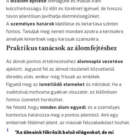
A
bizalom építése
önmagunk és mások iránt
kulcsfontosságú. Ez időt és türelmet igényel, de hosszú
távon jelentősen javíthatja életminőségünket.
A
személyes határok
kijelölése és betartása szintén
fontos. Tanuljuk meg nemet mondani azokra a kérésekre,
amelyek kimerítnek vagy károsak számunkra.
Praktikus tanácsok az álomfejtéshez
Az álmok pontos értelmezéséhez
álomnapló vezetése
ajánlott. Jegyezd fel az álmod részleteit közvetlenül
ébredés után, amikor még frissek az emlékek.
Figyeld meg az
ismétlődő elemeket
és mintákat. Ha a
zsebtolvaj motívuma gyakran visszatér, ez különösen
fontos üzenetet hordozhat.
Ne feledd, hogy
minden álom egyedi
, és a személyes
kontextus határozza meg a pontos jelentést. Ami egy
embernek félelmet jelent, az másnak felszabadulást hozhat.
"Az álmaink tükrözik belső világunkat, de mi