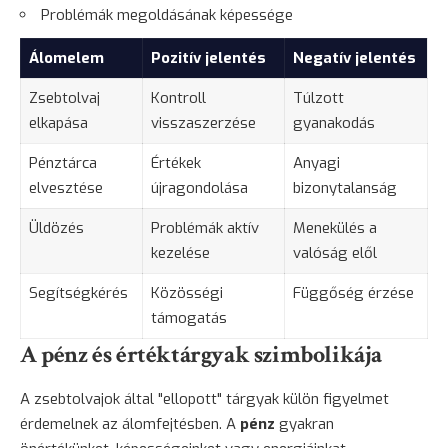
Problémák megoldásának képessége
Álomelem
Pozitív jelentés
Negatív jelentés
Zsebtolvaj
Kontroll
Túlzott
elkapása
visszaszerzése
gyanakodás
Pénztárca
Értékek
Anyagi
elvesztése
újragondolása
bizonytalanság
Üldözés
Problémák aktív
Menekülés a
kezelése
valóság elől
Segítségkérés
Közösségi
Függőség érzése
támogatás
A pénz és értéktárgyak szimbolikája
A zsebtolvajok által "ellopott" tárgyak külön figyelmet
érdemelnek az álomfejtésben. A
pénz
gyakran