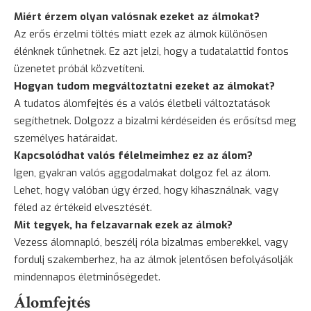
Miért érzem olyan valósnak ezeket az álmokat?
Az erős érzelmi töltés miatt ezek az álmok különösen
élénknek tűnhetnek. Ez azt jelzi, hogy a tudatalattid fontos
üzenetet próbál közvetíteni.
Hogyan tudom megváltoztatni ezeket az álmokat?
A tudatos álomfejtés és a valós életbeli változtatások
segíthetnek. Dolgozz a bizalmi kérdéseiden és erősítsd meg
személyes határaidat.
Kapcsolódhat valós félelmeimhez ez az álom?
Igen, gyakran valós aggodalmakat dolgoz fel az álom.
Lehet, hogy valóban úgy érzed, hogy kihasználnak, vagy
féled az értékeid elvesztését.
Mit tegyek, ha felzavarnak ezek az álmok?
Vezess álomnapló, beszélj róla bizalmas emberekkel, vagy
fordulj szakemberhez, ha az álmok jelentősen befolyásolják
mindennapos életminőségedet.
Álomfejtés