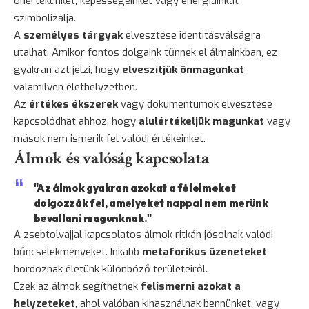
önértékünket, képességeinket vagy energiáinkat
szimbolizálja.
A
személyes tárgyak
elvesztése identitásválságra
utalhat. Amikor fontos dolgaink tűnnek el álmainkban, ez
gyakran azt jelzi, hogy
elveszítjük önmagunkat
valamilyen élethelyzetben.
Az
értékes ékszerek
vagy dokumentumok elvesztése
kapcsolódhat ahhoz, hogy
alulértékeljük magunkat
vagy
mások nem ismerik fel valódi értékeinket.
Álmok és valóság kapcsolata
"Az álmok gyakran azokat a félelmeket
dolgozzák fel, amelyeket nappal nem merünk
bevallani magunknak."
A zsebtolvajjal kapcsolatos álmok ritkán jósolnak valódi
bűncselekményeket. Inkább
metaforikus üzeneteket
hordoznak életünk különböző területeiről.
Ezek az álmok segíthetnek
felismerni azokat a
helyzeteket
, ahol valóban kihasználnak bennünket, vagy