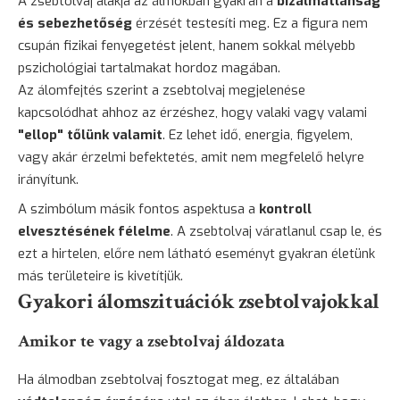
A zsebtolvaj alakja az álmokban gyakran a
bizalmatlanság
és sebezhetőség
érzését testesíti meg. Ez a figura nem
csupán fizikai fenyegetést jelent, hanem sokkal mélyebb
pszichológiai tartalmakat hordoz magában.
Az álomfejtés szerint a zsebtolvaj megjelenése
kapcsolódhat ahhoz az érzéshez, hogy valaki vagy valami
"ellop" tőlünk valamit
. Ez lehet idő, energia, figyelem,
vagy akár érzelmi befektetés, amit nem megfelelő helyre
irányítunk.
A szimbólum másik fontos aspektusa a
kontroll
elvesztésének félelme
. A zsebtolvaj váratlanul csap le, és
ezt a hirtelen, előre nem látható eseményt gyakran életünk
más területeire is kivetítjük.
Gyakori álomszituációk zsebtolvajokkal
Amikor te vagy a zsebtolvaj áldozata
Ha álmodban zsebtolvaj fosztogat meg, ez általában