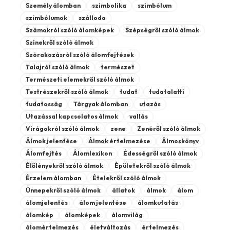
Személy álomban
szimbolika
szimbólum
szimbólumok
szálloda
Számokról szóló álomképek
Szépségről szóló álmok
Színekről szóló álmok
Szórakozásról szóló álomfejtések
Talajról szóló álmok
természet
Természeti elemekről szóló álmok
Testrészekről szóló álmok
tudat
tudatalatti
tudatosság
Tárgyak álomban
utazás
Utazással kapcsolatos álmok
vallás
Virágokról szóló álmok
zene
Zenéről szóló álmok
Álmok jelentése
Álmok értelmezése
Álmoskönyv
Álomfejtés
Álomlexikon
Édességről szóló álmok
Élőlényekről szóló álmok
Épületekről szóló álmok
Érzelem álomban
Ételekről szóló álmok
Ünnepekről szóló álmok
állatok
álmok
álom
álomjelentés
álom jelentése
álomkutatás
álomkép
álomképek
álomvilág
álomértelmezés
életváltozás
értelmezés