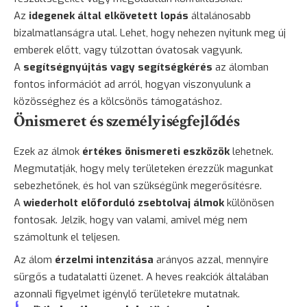
Az
idegenek által elkövetett lopás
általánosabb
bizalmatlanságra utal. Lehet, hogy nehezen nyitunk meg új
emberek előtt, vagy túlzottan óvatosak vagyunk.
A
segítségnyújtás vagy segítségkérés
az álomban
fontos információt ad arról, hogyan viszonyulunk a
közösséghez és a kölcsönös támogatáshoz.
Önismeret és személyiségfejlődés
Ezek az álmok
értékes önismereti eszközök
lehetnek.
Megmutatják, hogy mely területeken érezzük magunkat
sebezhetőnek, és hol van szükségünk megerősítésre.
A
wiederholt előforduló zsebtolvaj álmok
különösen
fontosak. Jelzik, hogy van valami, amivel még nem
számoltunk el teljesen.
Az álom
érzelmi intenzitása
arányos azzal, mennyire
sürgős a tudatalatti üzenet. A heves reakciók általában
azonnali figyelmet igénylő területekre mutatnak.