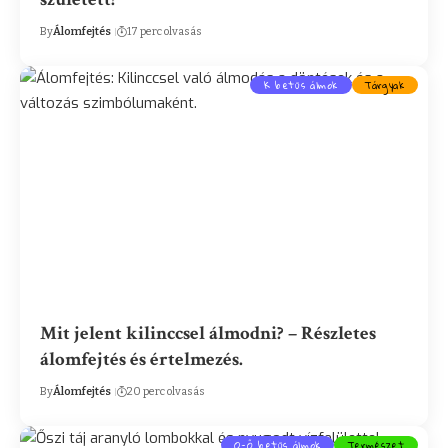
By
Álomfejtés
17 perc olvasás
K betűs álmok
Tárgyak
Mit jelent kilinccsel álmodni? – Részletes
álomfejtés és értelmezés.
By
Álomfejtés
20 perc olvasás
O-Ő betűs álmok
Természet