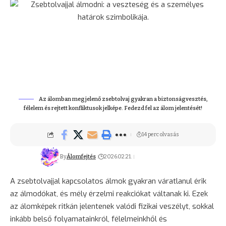
Az álomban megjelenő zsebtolvaj gyakran a biztonságvesztés,
félelem és rejtett konfliktusok jelképe. Fedezd fel az álom jelentését!
14 perc olvasás
By
Álomfejtés
2026.02.21.
A zsebtolvajjal kapcsolatos álmok gyakran váratlanul érik
az álmodókat, és mély érzelmi reakciókat váltanak ki. Ezek
az álomképek ritkán jelentenek valódi fizikai veszélyt, sokkal
inkább belső folyamatainkról, félelmeinkhől és