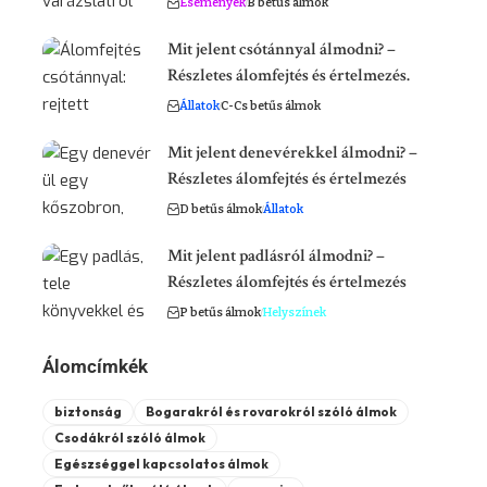
Események
B betűs álmok
Mit jelent csótánnyal álmodni? –
Részletes álomfejtés és értelmezés.
Állatok
C-Cs betűs álmok
Mit jelent denevérekkel álmodni? –
Részletes álomfejtés és értelmezés
D betűs álmok
Állatok
Mit jelent padlásról álmodni? –
Részletes álomfejtés és értelmezés
P betűs álmok
Helyszínek
Álomcímkék
biztonság
Bogarakról és rovarokról szóló álmok
Csodákról szóló álmok
Egészséggel kapcsolatos álmok