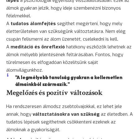
lépés
a pszichológiai egyensúly visszaállításában. Ezek az
álmok gyakran jelzik, hogy ideje szembenézni bizonyos
félelmekkel.
A
tudatos álomfejtés
segíthet megérteni, hogy mely
életterületeken van szükségünk változtatásra. Nem elég
csupán felismerni az álom üzenetét, cselekedni is kell.
A
meditáció és önreflexió
hatékony eszközök lehetnek az
álmok mélyebb jelentésének feltárásában. Fontos, hogy
türelmesen és elfogadóan közelítsünk saját
álomvilágunkhoz.
"A legmélyebb tanulság gyakran a kellemetlen
álmainkból származik."
Megelőzés és pozitív változások
Ha rendszeresen álmodsz zsebtolvajokkal, ez lehet jele
annak, hogy
változtatásokra van szükség
az életedben. A
tudatos lépések segíthetnek csökkenteni ezeknek az
álmoknak a gyakoriságát.