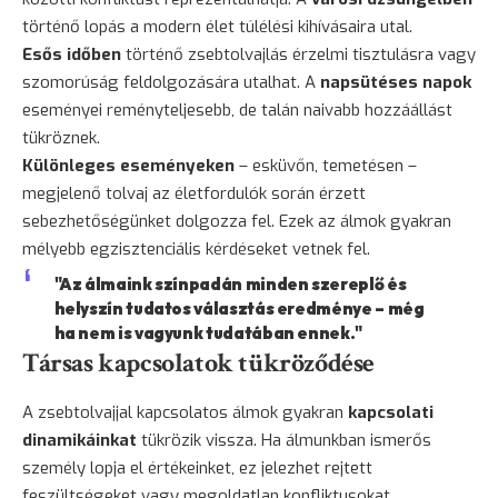
történő lopás a modern élet túlélési kihívásaira utal.
Esős időben
történő zsebtolvajlás érzelmi tisztulásra vagy
szomorúság feldolgozására utalhat. A
napsütéses napok
eseményei reményteljesebb, de talán naivabb hozzáállást
tükröznek.
Különleges eseményeken
– esküvőn, temetésen –
megjelenő tolvaj az életfordulók során érzett
sebezhetőségünket dolgozza fel. Ezek az álmok gyakran
mélyebb egzisztenciális kérdéseket vetnek fel.
"Az álmaink színpadán minden szereplő és
helyszín tudatos választás eredménye – még
ha nem is vagyunk tudatában ennek."
Társas kapcsolatok tükröződése
A zsebtolvajjal kapcsolatos álmok gyakran
kapcsolati
dinamikáinkat
tükrözik vissza. Ha álmunkban ismerős
személy lopja el értékeinket, ez jelezhet rejtett
feszültségeket vagy megoldatlan konfliktusokat.