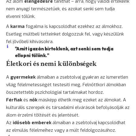
Az álom
elengedésre
taníthat – arra, hogy valódi értékeink
nem anyagi természetűek, és azokat senki sem tudja
elvenni tőlünk.
A
karma
fogalma is kapcsolódhat ezekhez az álmokhoz.
Esetleg múltbeli tetteinket dolgozzuk fel, vagy készülünk
fel jövőbeli kihívásokra.
"Amit igazán birtoklunk, azt senki sem tudja
ellopni tőlünk."
Életkori és nemi különbségek
A
gyermekek
álmaiban a zsebtolvaj gyakran az ismeretlen
világ félelmetességét testesíti meg. Felnőttkori álmokban
összetettebb pszichológiai tartalmakat hordoz.
Férfiak
és
nők
másképp élhetik meg ezeket az álmokat. A
kulturális szerepek és társadalmi elvárások befolyásolják az
álom érzelmi töltését és jelentését.
Az
idősebb emberek
álmaiban a zsebtolvaj kapcsolódhat
az elmúlás félelmeihez vagy a múlt feldolgozásához.