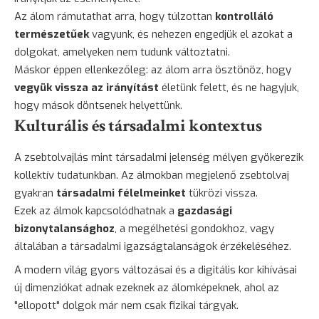
Az álom rámutathat arra, hogy túlzottan
kontrolláló
természetűek
vagyunk, és nehezen engedjük el azokat a
dolgokat, amelyeken nem tudunk változtatni.
Máskor éppen ellenkezőleg: az álom arra ösztönöz, hogy
vegyük vissza az irányítást
életünk felett, és ne hagyjuk,
hogy mások döntsenek helyettünk.
Kulturális és társadalmi kontextus
A zsebtolvajlás mint társadalmi jelenség mélyen gyökerezik
kollektív tudatunkban. Az álmokban megjelenő zsebtolvaj
gyakran
társadalmi félelmeinket
tükrözi vissza.
Ezek az álmok kapcsolódhatnak a
gazdasági
bizonytalansághoz
, a megélhetési gondokhoz, vagy
általában a társadalmi igazságtalanságok érzékeléséhez.
A modern világ gyors változásai és a digitális kor kihívásai
új dimenziókat adnak ezeknek az álomképeknek, ahol az
"ellopott" dolgok már nem csak fizikai tárgyak.