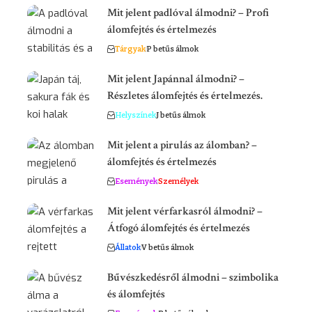
Mit jelent padlóval álmodni? – Profi
álomfejtés és értelmezés
Tárgyak
P betűs álmok
Mit jelent Japánnal álmodni? –
Részletes álomfejtés és értelmezés.
Helyszínek
J betűs álmok
Mit jelent a pirulás az álomban? –
álomfejtés és értelmezés
Események
Személyek
Mit jelent vérfarkasról álmodni? –
Átfogó álomfejtés és értelmezés
Állatok
V betűs álmok
Bűvészkedésről álmodni – szimbolika
és álomfejtés