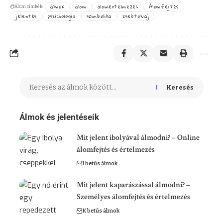
álmok
álom
álomértelmezés
Álomfejtés
Álom címkék:
jelentés
pszichológia
szimbolika
zsebtolvaj
Keresés
Álmok és jelentéseik
Mit jelent ibolyával álmodni? – Online
álomfejtés és értelmezés
I betűs álmok
Mit jelent kaparászással álmodni? –
Személyes álomfejtés és értelmezés
K betűs álmok