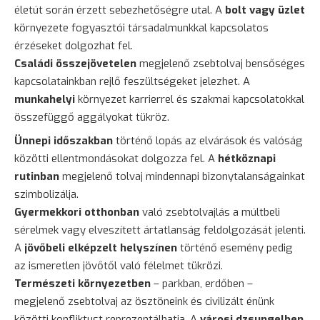
életút során érzett sebezhetőségre utal. A
bolt vagy üzlet
környezete fogyasztói társadalmunkkal kapcsolatos
érzéseket dolgozhat fel.
Családi összejövetelen
megjelenő zsebtolvaj bensőséges
kapcsolatainkban rejlő feszültségeket jelezhet. A
munkahelyi
környezet karrierrel és szakmai kapcsolatokkal
összefüggő aggályokat tükröz.
Ünnepi időszakban
történő lopás az elvárások és valóság
közötti ellentmondásokat dolgozza fel. A
hétköznapi
rutinban
megjelenő tolvaj mindennapi bizonytalanságainkat
szimbolizálja.
Gyermekkori otthonban
való zsebtolvajlás a múltbeli
sérelmek vagy elveszített ártatlanság feldolgozását jelenti.
A
jövőbeli elképzelt helyszínen
történő esemény pedig
az ismeretlen jövőtől való félelmet tükrözi.
Természeti környezetben
– parkban, erdőben –
megjelenő zsebtolvaj az ösztöneink és civilizált énünk
közötti konfliktust reprezentálhatja. A
városi dzsungelben