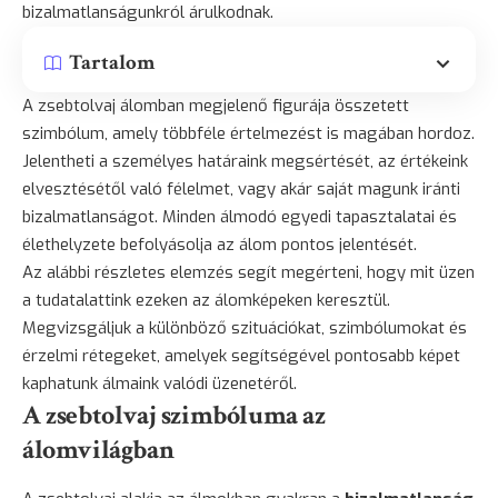
bizalmatlanságunkról árulkodnak.
Tartalom
A zsebtolvaj álomban megjelenő figurája összetett
szimbólum, amely többféle értelmezést is magában hordoz.
Jelentheti a személyes határaink megsértését, az értékeink
elvesztésétől való félelmet, vagy akár saját magunk iránti
bizalmatlanságot. Minden álmodó egyedi tapasztalatai és
élethelyzete befolyásolja az álom pontos jelentését.
Az alábbi részletes elemzés segít megérteni, hogy mit üzen
a tudatalattink ezeken az álomképeken keresztül.
Megvizsgáljuk a különböző szituációkat, szimbólumokat és
érzelmi rétegeket, amelyek segítségével pontosabb képet
kaphatunk álmaink valódi üzenetéről.
A zsebtolvaj szimbóluma az
álomvilágban