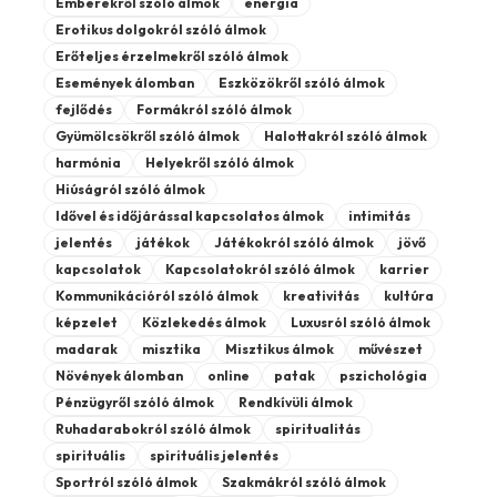
Emberekről szóló álmok
energia
Erotikus dolgokról szóló álmok
Erőteljes érzelmekről szóló álmok
Események álomban
Eszközökről szóló álmok
fejlődés
Formákról szóló álmok
Gyümölcsökről szóló álmok
Halottakról szóló álmok
harmónia
Helyekről szóló álmok
Hiúságról szóló álmok
Idővel és időjárással kapcsolatos álmok
intimitás
jelentés
játékok
Játékokról szóló álmok
jövő
kapcsolatok
Kapcsolatokról szóló álmok
karrier
Kommunikációról szóló álmok
kreativitás
kultúra
képzelet
Közlekedés álmok
Luxusról szóló álmok
madarak
misztika
Misztikus álmok
művészet
Növények álomban
online
patak
pszichológia
Pénzügyről szóló álmok
Rendkívüli álmok
Ruhadarabokról szóló álmok
spiritualitás
spirituális
spirituális jelentés
Sportról szóló álmok
Szakmákról szóló álmok