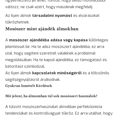
figyelmeztető jel lehet: fontos, hogy belső motivációból
változz, ne csak azért, hogy másoknak megfelelj.
Az ilyen álmok
társadalmi nyomást
és elvárásokat
tükrözhetnek.
Mosószer mint ajándék álmokban
A
mosószer ajándékba adása vagy kapása
különleges
jelentéssel bír. Ha te adsz mosószert ajándékba, ez arra
utal, hogy segíteni szeretnél valakinek a problémái
megoldásában. Ha te kapod ajándékba, ez támogatást és
bátorítást szimbolizál.
Az ilyen álmok
kapcsolatok minőségéről
és a kölcsönös
segítségnyújtásról árulkodnak.
Gyakran Ismételt Kérdések
Mit jelent, ha álmomban túl sok mosószert használok?
A túlzott mosószerhasználat álmokban perfekcionista
tendenciákat és kontrollvágyat tükröz. Ez arra utalhat, hogy