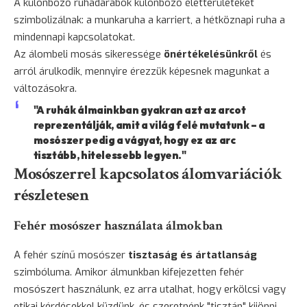
A különböző ruhadarabok különböző életterületeket
szimbolizálnak: a munkaruha a karriert, a hétköznapi ruha a
mindennapi kapcsolatokat.
Az álombeli mosás sikeressége
önértékelésünkről
és
arról árulkodik, mennyire érezzük képesnek magunkat a
változásokra.
"A ruhák álmainkban gyakran azt az arcot
reprezentálják, amit a világ felé mutatunk – a
mosószer pedig a vágyat, hogy ez az arc
tisztább, hitelessebb legyen."
Mosószerrel kapcsolatos álomvariációk
részletesen
Fehér mosószer használata álmokban
A fehér színű mosószer
tisztaság és ártatlanság
szimbóluma. Amikor álmunkban kifejezetten fehér
mosószert használunk, ez arra utalhat, hogy erkölcsi vagy
etikai kérdésekkel küzdünk, és szeretnénk "tisztán" kijönni