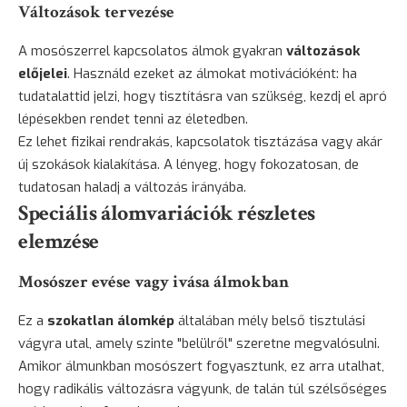
Változások tervezése
A mosószerrel kapcsolatos álmok gyakran
változások
előjelei
. Használd ezeket az álmokat motivációként: ha
tudatalattid jelzi, hogy tisztításra van szükség, kezdj el apró
lépésekben rendet tenni az életedben.
Ez lehet fizikai rendrakás, kapcsolatok tisztázása vagy akár
új szokások kialakítása. A lényeg, hogy fokozatosan, de
tudatosan haladj a változás irányába.
Speciális álomvariációk részletes
elemzése
Mosószer evése vagy ivása álmokban
Ez a
szokatlan álomkép
általában mély belső tisztulási
vágyra utal, amely szinte "belülről" szeretne megvalósulni.
Amikor álmunkban mosószert fogyasztunk, ez arra utalhat,
hogy radikális változásra vágyunk, de talán túl szélsőséges