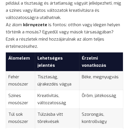
például a tisztaság és ártatlanság vágyát jelképezheti, míg
a színes vagy illatos változatok kreativitásra és
változatosságra utalhatnak.
Az álom
környezete
is fontos: otthon vagy idegen helyen
történik a mosás? Egyedül vagy mások társaságában?
Ezek a részletek mind hozzájárulnak az álom teljes
értelmezéséhez.
Álomelem
Lehetséges
Érzelmi
jelentés
vonatkozás
Fehér
Tisztaság,
Béke, megnyugvás
mosószer
újrakezdés vágya
Színes
Kreativitás,
Öröm, játékosság
mosószer
változatosság
Túl sok
Túlzásba vitt
Szorongás,
mosószer
törekvések
kontrollvágy