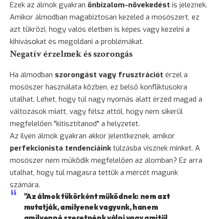
Ezek az álmok gyakran
önbizalom-növekedést
is jeleznek.
Amikor álmodban magabiztosan kezeled a mosószert, ez
azt tükrözi, hogy valós életben is képes vagy kezelni a
kihívásokat és megoldani a problémákat.
Negatív érzelmek és szorongás
Ha álmodban
szorongást vagy frusztrációt
érzel a
mosószer használata közben, ez belső konfliktusokra
utalhat. Lehet, hogy túl nagy nyomás alatt érzed magad a
változások miatt, vagy félsz attól, hogy nem sikerül
megfelelően "kitisztítanod" a helyzetet.
Az ilyen álmok gyakran akkor jelentkeznek, amikor
perfekcionista tendenciáink
túlzásba visznek minket. A
mosószer nem működik megfelelően az álomban? Ez arra
utalhat, hogy túl magasra tettük a mércét magunk
számára.
"Az álmok tükörként működnek: nem azt
mutatják, amilyenek vagyunk, hanem
amilyenné szeretnénk válni vagy amitől