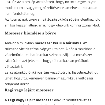
utal. Ez az álomkép arra bátorít, hogy nyitott legyél olyan
módszerekre vagy megközelítésekre, amelyeket korábban
nem fontoltál meg.
Az ilyen álmok gyakran
változások küszöbén
jelentkeznek,
amikor készen állunk arra, hogy kilépjünk komfortzónánkból.
Mosószer kiömlése a bőrre
Amikor álmunkban
mosószer kerül a bőrünkre
, ez
túlzásba vitt tisztítási vágyra utalhat. A bőr álmainkban a
védelmünket és határainkat szimbolizálja – a mosószer
rákerülése azt jelezheti, hogy túl radikálisan próálunk
változtatni.
Ez az álomkép
önkárosítás
veszélyére is figyelmeztethet:
lehet, hogy túl keményen bánunk magunkkal a változási
folyamat során.
Régi vagy lejárt mosószer
A
régi vagy lejárt mosószer
elavult módszereket és