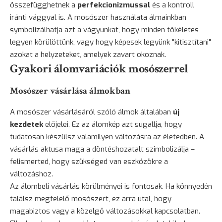
összefügghetnek a
perfekcionizmussal
és a kontroll
iránti vággyal is. A mosószer használata álmainkban
symbolizálhatja azt a vágyunkat, hogy minden tökéletes
legyen körülöttünk, vagy hogy képesek legyünk "kitisztítani"
azokat a helyzeteket, amelyek zavart okoznak.
Gyakori álomvariációk mosószerrel
Mosószer vásárlása álmokban
A mosószer vásárlásáról szóló álmok általában
új
kezdetek
előjelei. Ez az álomkép azt sugallja, hogy
tudatosan készülsz valamilyen változásra az életedben. A
vásárlás aktusa maga a döntéshozatalt szimbolizálja –
felismerted, hogy szükséged van eszközökre a
változáshoz.
Az álombeli vásárlás körülményei is fontosak. Ha könnyedén
találsz megfelelő mosószert, ez arra utal, hogy
magabiztos vagy a közelgő változásokkal kapcsolatban.