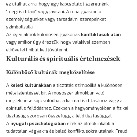
ez utalhat arra, hogy egy kapcsolatot szeretnénk
"megtisztítani" vagy javítani. A ruha gyakran a
személyiségünket vagy társadalmi szerepeinket
szimbolizálja.
Az ilyen álmok különösen gyakoriak
konfliktusok után
vagy amikor úgy érezzük, hogy valakivel szemben
elkövetett hibát kell jóvátenni.
Kulturális és spirituális értelmezések
Különböző kultúrák megközelítése
A
keleti kultúrákban
a tisztítás szimbolikája különösen
mély jelentéssel bír. A mosószer álmokban való
megjelenése kapcsolódhat a karma tisztításához vagy a
spirituális fejlődéshez. Ezekben a hagyományokban a fizikai
tisztaság szorosan összefügg a lelki tisztasággal.
A
nyugati pszichológiában
ezek az álmok inkább a
tudattalan vágyakra és belső konfliktusokra utalnak. Freud