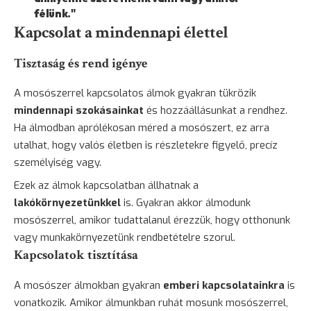
félünk."
Kapcsolat a mindennapi élettel
Tisztaság és rend igénye
A mosószerrel kapcsolatos álmok gyakran tükrözik
mindennapi szokásainkat
és hozzáállásunkat a rendhez.
Ha álmodban aprólékosan méred a mosószert, ez arra
utalhat, hogy valós életben is részletekre figyelő, precíz
személyiség vagy.
Ezek az álmok kapcsolatban állhatnak a
lakókörnyezetünkkel
is. Gyakran akkor álmodunk
mosószerrel, amikor tudattalanul érezzük, hogy otthonunk
vagy munkakörnyezetünk rendbetételre szorul.
Kapcsolatok tisztítása
A mosószer álmokban gyakran
emberi kapcsolatainkra
is
vonatkozik. Amikor álmunkban ruhát mosunk mosószerrel,