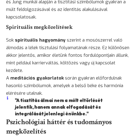
és Jung munkái alapján a tisztítási szimbólumok gyakran a
múlt feldolgozásával és az identitás alakulásával
kapcsolatosak.
Spirituális megközelítések
Sok
spirituális hagyomány
szerint a mosószerrel való
álmodás a lélek tisztulási folyamatának része. Ez különösen
akkor jelentős, amikor életünk fontos fordulópontjain állunk,
mint például karrierváltás, költözés vagy új kapcsolat
kezdete.
A
meditációs gyakorlatok
során gyakran előfordulnak
hasonló szimbólumok, amelyek a belső béke és harmónia
elérésére utalnak.
"A tisztítás álmai nem a múlt eltörlését
jelentik, hanem annak elfogadását és
integrálását jelenlegi énünkbe."
Pszichológiai háttér és tudományos
megközelítés