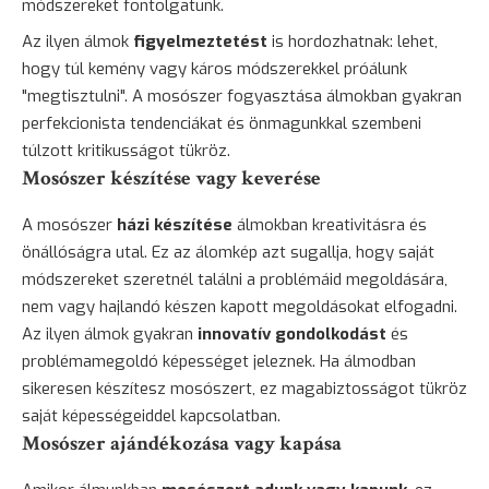
módszereket fontolgatunk.
Az ilyen álmok
figyelmeztetést
is hordozhatnak: lehet,
hogy túl kemény vagy káros módszerekkel próálunk
"megtisztulni". A mosószer fogyasztása álmokban gyakran
perfekcionista tendenciákat és önmagunkkal szembeni
túlzott kritikusságot tükröz.
Mosószer készítése vagy keverése
A mosószer
házi készítése
álmokban kreativitásra és
önállóságra utal. Ez az álomkép azt sugallja, hogy saját
módszereket szeretnél találni a problémáid megoldására,
nem vagy hajlandó készen kapott megoldásokat elfogadni.
Az ilyen álmok gyakran
innovatív gondolkodást
és
problémamegoldó képességet jeleznek. Ha álmodban
sikeresen készítesz mosószert, ez magabiztosságot tükröz
saját képességeiddel kapcsolatban.
Mosószer ajándékozása vagy kapása