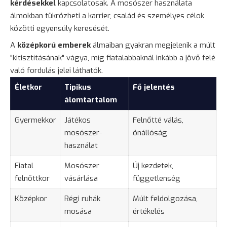
kérdésekkel
kapcsolatosak. A mosószer használata
álmokban tükrözheti a karrier, család és személyes célok
közötti egyensúly keresését.
A
középkorú emberek
álmaiban gyakran megjelenik a múlt
"kitisztításának" vágya, míg fiatalabbaknál inkább a jövő felé
való fordulás jelei láthatók.
Életkor
Tipikus
Fő jelentés
álomtartalom
Gyermekkor
Játékos
Felnőtté válás,
mosószer-
önállóság
használat
Fiatal
Mosószer
Új kezdetek,
felnőttkor
vásárlása
függetlenség
Középkor
Régi ruhák
Múlt feldolgozása,
mosása
értékelés