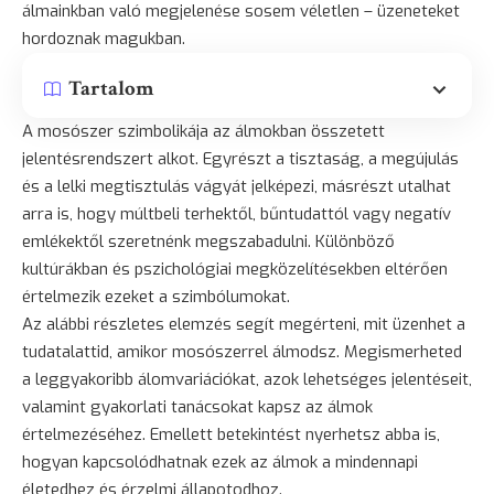
álmainkban való megjelenése sosem véletlen – üzeneteket
hordoznak magukban.
Tartalom
A mosószer szimbolikája az álmokban összetett
jelentésrendszert alkot. Egyrészt a tisztaság, a megújulás
és a lelki megtisztulás vágyát jelképezi, másrészt utalhat
arra is, hogy múltbeli terhektől, bűntudattól vagy negatív
emlékektől szeretnénk megszabadulni. Különböző
kultúrákban és pszichológiai megközelítésekben eltérően
értelmezik ezeket a szimbólumokat.
Az alábbi részletes elemzés segít megérteni, mit üzenhet a
tudatalattid, amikor mosószerrel álmodsz. Megismerheted
a leggyakoribb álomvariációkat, azok lehetséges jelentéseit,
valamint gyakorlati tanácsokat kapsz az álmok
értelmezéséhez. Emellett betekintést nyerhetsz abba is,
hogyan kapcsolódhatnak ezek az álmok a mindennapi
életedhez és érzelmi állapotodhoz.