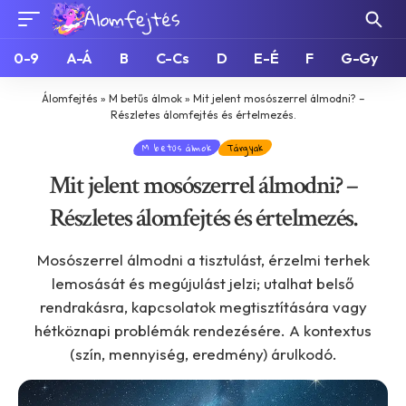
0-9
A-Á
B
C-Cs
D
E-É
F
G-Gy
Álomfejtés
»
M betűs álmok
»
Mit jelent mosószerrel álmodni? –
Részletes álomfejtés és értelmezés.
M betűs álmok
Tárgyak
Mit jelent mosószerrel álmodni? –
Részletes álomfejtés és értelmezés.
Mosószerrel álmodni a tisztulást, érzelmi terhek
lemosását és megújulást jelzi; utalhat belső
rendrakásra, kapcsolatok megtisztítására vagy
hétköznapi problémák rendezésére. A kontextus
(szín, mennyiség, eredmény) árulkodó.