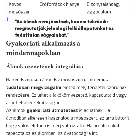
Kevés
Erőforrások hiánya
Bizonytalanság,
mosószer
aggodalom
"Az álmok nem jósolnak, hanem tükrözik:
megmutatják jelenlegi lelkiállapotunkat és
tudattalan vágyainkat."
Gyakorlati alkalmazás a
mindennapokban
Álmok üzenetének integrálása
Ha rendszeresen álmodsz mosószerrel, érdemes
tudatosan megvizsgálni
életed mely területei szorulnak
rendezésre. Ez lehet a lakókörnyezeted, kapcsolataid vagy
akár belső érzelmi világod.
Az álmok
gyakorlati útmutatást
is adhatnak. Ha
álmodban sikeresen használod a mosószert, ez arra bátorít,
hogy valós életben is merj változtatni. Ha problémákat
tapasztalsz az álomban, ez óvatosságra int.