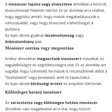
A
mosószer lopása vagy elvesztése
álmokban a kontroll
elvesztésének félelmét tükrözi. Ez az álomkép arra utalhat,
hogy aggódsz amiatt, hogy mások megakadályozzák a
változásaidat, vagy hogy elveszted a lehetőséget a
javításra.
Az ilyen álmok gyakran
bizalmatlanság
vagy
önbizalomhiány
jelei.
Mosószer osztása vagy megosztása
Amikor álmunkban
megosztunk mosószert
másokkal, ez
nagylelkűségre és segítőkészségre utal. Ez az álomkép azt
sugallja, hogy szeretnéd, ha mások is részesülnének abból a
"tisztulásból" vagy javulásból, amit te tapasztalsz.
Az ilyen álmok
közösségi érzést
és empátiát tükröznek.
Különleges hatású mosószer
Az
varázslatos vagy különleges hatású mosószer
álmokban való megjelenése arra utal, hogy túlzott