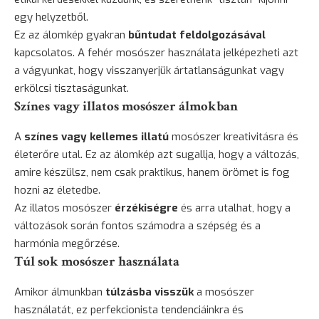
egy helyzetből.
Ez az álomkép gyakran
bűntudat feldolgozásával
kapcsolatos. A fehér mosószer használata jelképezheti azt
a vágyunkat, hogy visszanyerjük ártatlanságunkat vagy
erkölcsi tisztaságunkat.
Színes vagy illatos mosószer álmokban
A
színes vagy kellemes illatú
mosószer kreativitásra és
életerőre utal. Ez az álomkép azt sugallja, hogy a változás,
amire készülsz, nem csak praktikus, hanem örömet is fog
hozni az életedbe.
Az illatos mosószer
érzékiségre
és arra utalhat, hogy a
változások során fontos számodra a szépség és a
harmónia megőrzése.
Túl sok mosószer használata
Amikor álmunkban
túlzásba visszük
a mosószer
használatát, ez perfekcionista tendenciáinkra és