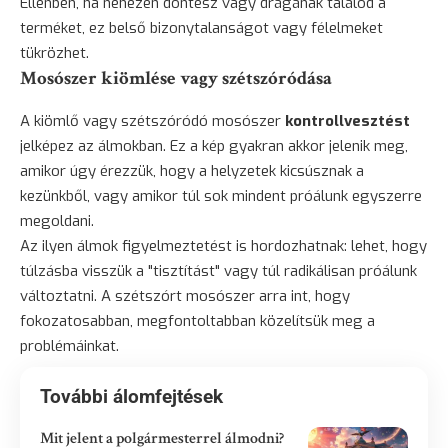
Ellenben, ha nehezen döntesz vagy drágának találod a
terméket, ez belső bizonytalanságot vagy félelmeket
tükrözhet.
Mosószer kiömlése vagy szétszóródása
A kiömlő vagy szétszóródó mosószer
kontrollvesztést
jelképez az álmokban. Ez a kép gyakran akkor jelenik meg,
amikor úgy érezzük, hogy a helyzetek kicsúsznak a
kezünkből, vagy amikor túl sok mindent próálunk egyszerre
megoldani.
Az ilyen álmok figyelmeztetést is hordozhatnak: lehet, hogy
túlzásba visszük a "tisztítást" vagy túl radikálisan próálunk
változtatni. A szétszórt mosószer arra int, hogy
fokozatosabban, megfontoltabban közelítsük meg a
problémáinkat.
További álomfejtések
Mit jelent a polgármesterrel álmodni?