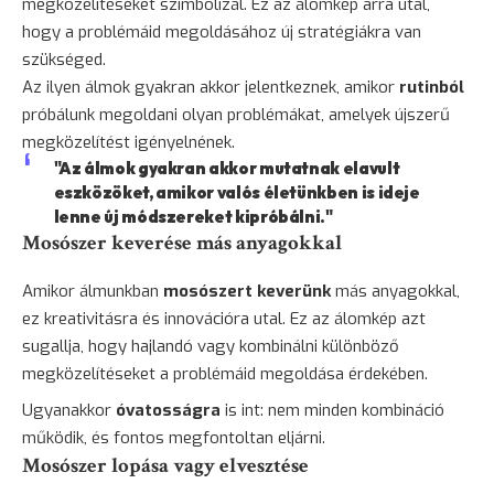
megközelítéseket szimbolizál. Ez az álomkép arra utal,
hogy a problémáid megoldásához új stratégiákra van
szükséged.
Az ilyen álmok gyakran akkor jelentkeznek, amikor
rutinból
próbálunk megoldani olyan problémákat, amelyek újszerű
megközelítést igényelnének.
"Az álmok gyakran akkor mutatnak elavult
eszközöket, amikor valós életünkben is ideje
lenne új módszereket kipróbálni."
Mosószer keverése más anyagokkal
Amikor álmunkban
mosószert keverünk
más anyagokkal,
ez kreativitásra és innovációra utal. Ez az álomkép azt
sugallja, hogy hajlandó vagy kombinálni különböző
megközelítéseket a problémáid megoldása érdekében.
Ugyanakkor
óvatosságra
is int: nem minden kombináció
működik, és fontos megfontoltan eljárni.
Mosószer lopása vagy elvesztése