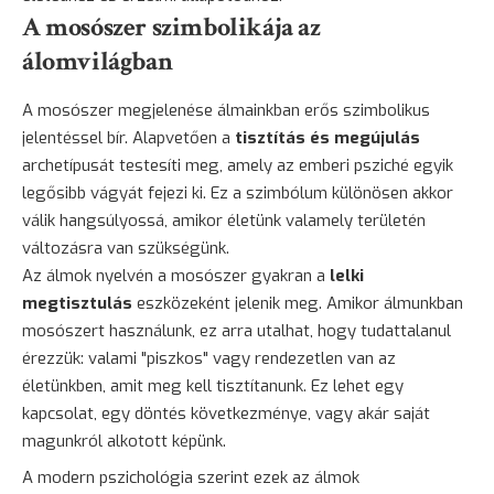
A mosószer szimbolikája az
álomvilágban
A mosószer megjelenése álmainkban erős szimbolikus
jelentéssel bír. Alapvetően a
tisztítás és megújulás
archetípusát testesíti meg, amely az emberi psziché egyik
legősibb vágyát fejezi ki. Ez a szimbólum különösen akkor
válik hangsúlyossá, amikor életünk valamely területén
változásra van szükségünk.
Az álmok nyelvén a mosószer gyakran a
lelki
megtisztulás
eszközeként jelenik meg. Amikor álmunkban
mosószert használunk, ez arra utalhat, hogy tudattalanul
érezzük: valami "piszkos" vagy rendezetlen van az
életünkben, amit meg kell tisztítanunk. Ez lehet egy
kapcsolat, egy döntés következménye, vagy akár saját
magunkról alkotott képünk.
A modern pszichológia szerint ezek az álmok