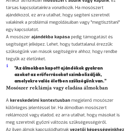
Amikor álmunkban
mosószert adunk vagy kapunk
, ez
társas kapcsolatainkra vonatkozik. Ha mosószert
ajándékozol, ez arra utalhat, hogy segíteni szeretnél
valakinek a problémái megoldásában vagy "megtisztítani"
egy kapcsolatot.
A mosószer
ajándékba kapása
pedig támogatást és
segítséget jelképez. Lehet, hogy tudattalanul érezzük:
szükségünk van mások segítségére ahhoz, hogy rendbe
tegyük az életünket.
"Az álmokban kapott ajándékok gyakran
azokat az erőforrásokat szimbolizálják,
amelyekre valós életben szükségünk van."
Mosószer reklámja vagy eladása álmokban
A
kereskedelmi kontextusban
megjelenő mosószer
különleges jelentéssel bír. Ha álmodban mosószert
reklámozol vagy eladod, ez arra utalhat, hogy másokat is
meg szeretnél győzni változás szükségességéről.
Az ilyen álmok kapcsolódhatnak
vezetői képességeinkhez