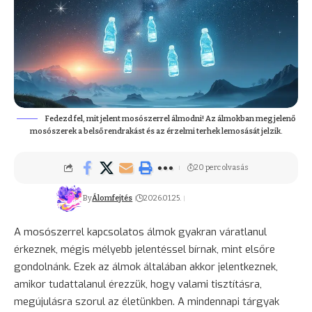
Fedezd fel, mit jelent mosószerrel álmodni! Az álmokban megjelenő
mosószerek a belső rendrakást és az érzelmi terhek lemosását jelzik.
20 perc olvasás
By
Álomfejtés
2026.01.25.
A mosószerrel kapcsolatos álmok gyakran váratlanul
érkeznek, mégis mélyebb jelentéssel bírnak, mint elsőre
gondolnánk. Ezek az álmok általában akkor jelentkeznek,
amikor tudattalanul érezzük, hogy valami tisztításra,
megújulásra szorul az életünkben. A mindennapi tárgyak