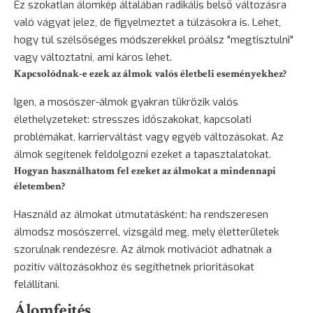
Ez szokatlan álomkép általában radikális belső változásra
való vágyat jelez, de figyelmeztet a túlzásokra is. Lehet,
hogy túl szélsőséges módszerekkel próálsz "megtisztulni"
vagy változtatni, ami káros lehet.
Kapcsolódnak-e ezek az álmok valós életbeli eseményekhez?
Igen, a mosószer-álmok gyakran tükrözik valós
élethelyzeteket: stresszes időszakokat, kapcsolati
problémákat, karrierváltást vagy egyéb változásokat. Az
álmok segítenek feldolgozni ezeket a tapasztalatokat.
Hogyan használhatom fel ezeket az álmokat a mindennapi
életemben?
Használd az álmokat útmutatásként: ha rendszeresen
álmodsz mosószerrel, vizsgáld meg, mely életterületek
szorulnak rendezésre. Az álmok motivációt adhatnak a
pozitív változásokhoz és segíthetnek prioritásokat
felállítani.
Álomfejtés