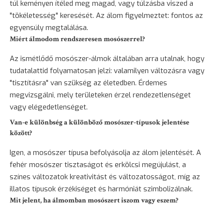
túl keményen ítéled meg magad, vagy túlzásba viszed a
"tökéletesség" keresését. Az álom figyelmeztet: fontos az
egyensúly megtalálása.
Miért álmodom rendszeresen mosószerrel?
Az ismétlődő mosószer-álmok általában arra utalnak, hogy
tudatalattid folyamatosan jelzi: valamilyen változásra vagy
"tisztításra" van szükség az életedben. Érdemes
megvizsgálni, mely területeken érzel rendezetlenséget
vagy elégedetlenséget.
Van-e különbség a különböző mosószer-típusok jelentése
között?
Igen, a mosószer típusa befolyásolja az álom jelentését. A
fehér mosószer tisztaságot és erkölcsi megújulást, a
színes változatok kreativitást és változatosságot, míg az
illatos típusok érzékiséget és harmóniát szimbolizálnak.
Mit jelent, ha álmomban mosószert iszom vagy eszem?