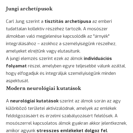
Jungi archetípusok
Carl Jung szerint a
tisztítás archetípusa
az emberi
tudattalan kollektív részéhez tartozik. A mosószer
álmokban való megjelenése kapcsolódik az "árnyék"
integrálásához – azokhoz a személyiségünk részeihez,
amelyeket elrejtünk vagy elutasítunk.
A jungi elemzés szerint ezek az álmok
individuációs
folyamat
részei, amelyben egyre teljesebbé válunk azáltal,
hogy elfogadjuk és integráljuk személyiségünk minden
aspektusát.
Modern neurológiai kutatások
A
neurológiai kutatások
szerint az álmok során az agy
különböző területei aktivizálódnak, amelyek az emlékek
feldolgozásáért és érzelmi szabályozásért felelősek. A
mosószerrel kapcsolatos álmok gyakran akkor jelentkeznek,
amikor agyunk
stresszes emlékeket dolgoz fel
.