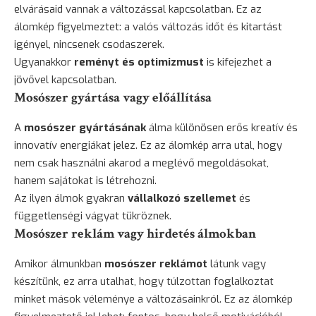
elvárásaid vannak a változással kapcsolatban. Ez az
álomkép figyelmeztet: a valós változás időt és kitartást
igényel, nincsenek csodaszerek.
Ugyanakkor
reményt és optimizmust
is kifejezhet a
jövővel kapcsolatban.
Mosószer gyártása vagy előállítása
A
mosószer gyártásának
álma különösen erős kreatív és
innovatív energiákat jelez. Ez az álomkép arra utal, hogy
nem csak használni akarod a meglévő megoldásokat,
hanem sajátokat is létrehozni.
Az ilyen álmok gyakran
vállalkozó szellemet
és
függetlenségi vágyat tükröznek.
Mosószer reklám vagy hirdetés álmokban
Amikor álmunkban
mosószer reklámot
látunk vagy
készítünk, ez arra utalhat, hogy túlzottan foglalkoztat
minket mások véleménye a változásainkról. Ez az álomkép