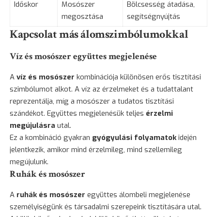
Időskor
Mosószer
Bölcsesség átadása,
megosztása
segítségnyújtás
Kapcsolat más álomszimbólumokkal
Víz és mosószer együttes megjelenése
A
víz és mosószer
kombinációja különösen erős tisztítási
szimbólumot alkot. A víz az érzelmeket és a tudattalant
reprezentálja, míg a mosószer a tudatos tisztítási
szándékot. Együttes megjelenésük teljes
érzelmi
megújulásra
utal.
Ez a kombináció gyakran
gyógyulási folyamatok
idején
jelentkezik, amikor mind érzelmileg, mind szellemileg
megújulunk.
Ruhák és mosószer
A
ruhák és mosószer
együttes álombeli megjelenése
személyiségünk és társadalmi szerepeink tisztítására utal.