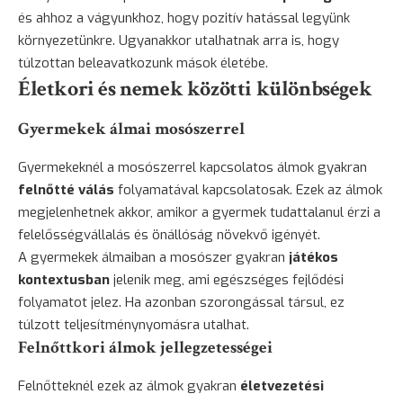
és ahhoz a vágyunkhoz, hogy pozitív hatással legyünk
környezetünkre. Ugyanakkor utalhatnak arra is, hogy
túlzottan beleavatkozunk mások életébe.
Életkori és nemek közötti különbségek
Gyermekek álmai mosószerrel
Gyermekeknél a mosószerrel kapcsolatos álmok gyakran
felnőtté válás
folyamatával kapcsolatosak. Ezek az álmok
megjelenhetnek akkor, amikor a gyermek tudattalanul érzi a
felelősségvállalás és önállóság növekvő igényét.
A gyermekek álmaiban a mosószer gyakran
játékos
kontextusban
jelenik meg, ami egészséges fejlődési
folyamatot jelez. Ha azonban szorongással társul, ez
túlzott teljesítménynyomásra utalhat.
Felnőttkori álmok jellegzetességei
Felnőtteknél ezek az álmok gyakran
életvezetési