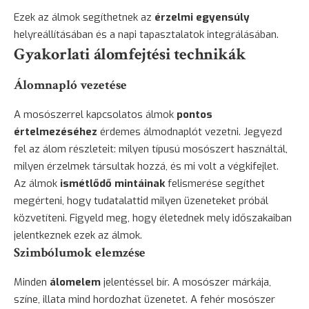
Ezek az álmok segíthetnek az
érzelmi egyensúly
helyreállításában és a napi tapasztalatok integrálásában.
Gyakorlati álomfejtési technikák
Álomnapló vezetése
A mosószerrel kapcsolatos álmok
pontos
értelmezéséhez
érdemes álmodnaplót vezetni. Jegyezd
fel az álom részleteit: milyen típusú mosószert használtál,
milyen érzelmek társultak hozzá, és mi volt a végkifejlet.
Az álmok
ismétlődő mintáinak
felismerése segíthet
megérteni, hogy tudatalattid milyen üzeneteket próbál
közvetíteni. Figyeld meg, hogy életednek mely időszakaiban
jelentkeznek ezek az álmok.
Szimbólumok elemzése
Minden
álomelem
jelentéssel bír. A mosószer márkája,
színe, illata mind hordozhat üzenetet. A fehér mosószer