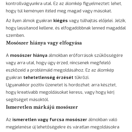
kontrollvágyunkra utal. Ez az álomkép figyelmeztet: lehet,
hogy túl keményen ítéled meg magad vagy másokat.
Az ilyen álmok gyakran
kiégés
vagy túlhajtás előjelei. Jelzik,
hogy lassítanod kellene, és elfogadóbbnak lenned magaddal
szemben.
Mosószer hiánya vagy elfogyása
A
mosószer hiánya
álmokban erőforrások szűkösségére
vagy arra utal, hogy úgy érzed, nincsenek megfelelő
eszközeid a problémáid megoldásához. Ez az álomkép
gyakran
tehetetlenség érzését
tükrözi.
Ugyanakkor pozitív üzenetet is hordozhat: arra késztet,
hogy kreatívabb megoldásokat keress, vagy hogy kérj
segítséget másoktól.
Ismeretlen márkájú mosószer
Az
ismeretlen vagy furcsa mosószer
álmokban való
megjelenése új lehetőségekre és váratlan megoldásokra