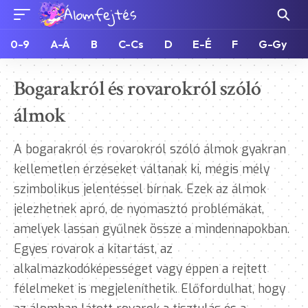
0-9
A-Á
B
C-Cs
D
E-É
F
G-Gy
Bogarakról és rovarokról szóló
álmok
A bogarakról és rovarokról szóló álmok gyakran
kellemetlen érzéseket váltanak ki, mégis mély
szimbolikus jelentéssel bírnak. Ezek az álmok
jelezhetnek apró, de nyomasztó problémákat,
amelyek lassan gyűlnek össze a mindennapokban.
Egyes rovarok a kitartást, az
alkalmazkodóképességet vagy éppen a rejtett
félelmeket is megjeleníthetik. Előfordulhat, hogy