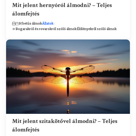
Mit jelent hernyóról álmodni? – Teljes
álomfejtés
H betűs álmok
Állatok
Bogarakról és rovarokról szóló álmok
Élőlényekről szóló álmok
Mit jelent szitakötővel álmodni? – Teljes
álomfejtés