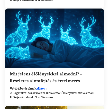
Mit jelent élőlényekkel álmodni? –
Részletes álomfejtés és értelmezés
E-É betűs álmok
Állatok
Bogarakról és rovarokról szóló álmok
Élőlényekről szóló álmok
Erőteljes érzelmekről szóló álmok