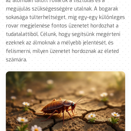
az álomban látott rovarok a tisztulás és a
megújulás szükségességére utalnak. A bogarak
sokasága túlterheltséget, míg egy-egy különleges
rovar megjelenése fontos üzenetet hordozhat a
tudatalattiból. Célunk, hogy segítsünk megérteni
ezeknek az álmoknak a mélyebb jelentését, és
felismerni, milyen üzenetet hordoznak az életed
számára.