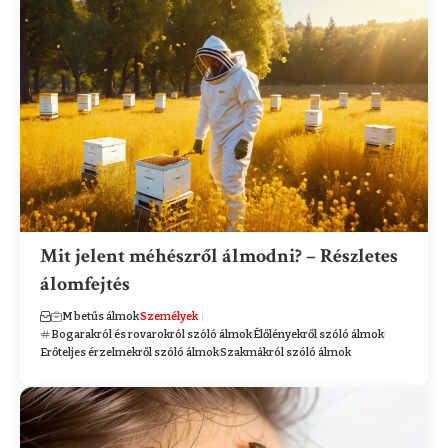
Mit jelent méhészről álmodni? – Részletes
álomfejtés
M betűs álmok
Személyek
Bogarakról és rovarokról szóló álmok
Élőlényekről szóló álmok
Erőteljes érzelmekről szóló álmok
Szakmákról szóló álmok