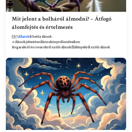
Mit jelent a bolháról álmodni? – Átfogó
álomfejtés és értelmezés
Állatok
B betűs álmok
Álmok jelentése
Álmoskönyv
Álomlexikon
Bogarakról és rovarokról szóló álmok
Élőlényekről szóló álmok