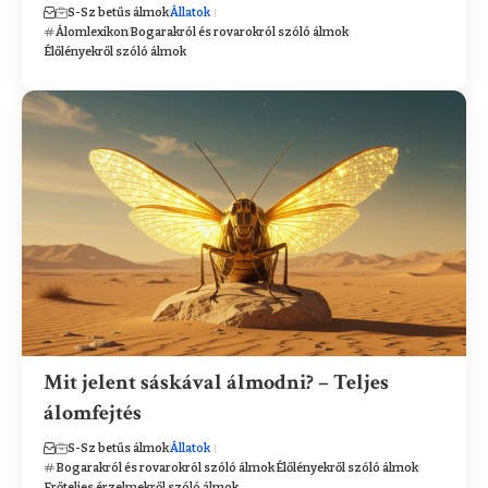
S-Sz betűs álmok
Állatok
Álomlexikon
Bogarakról és rovarokról szóló álmok
Élőlényekről szóló álmok
Mit jelent sáskával álmodni? – Teljes
álomfejtés
S-Sz betűs álmok
Állatok
Bogarakról és rovarokról szóló álmok
Élőlényekről szóló álmok
Erőteljes érzelmekről szóló álmok