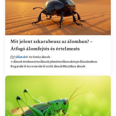
Mit jelent szkarabeusz az álomban? –
Átfogó álomfejtés és értelmezés
Állatok
S-Sz betűs álmok
Álmok értelmezése
Álmok jelentése
Álmoskönyv
Álomlexikon
Bogarakról és rovarokról szóló álmok
Misztikus álmok