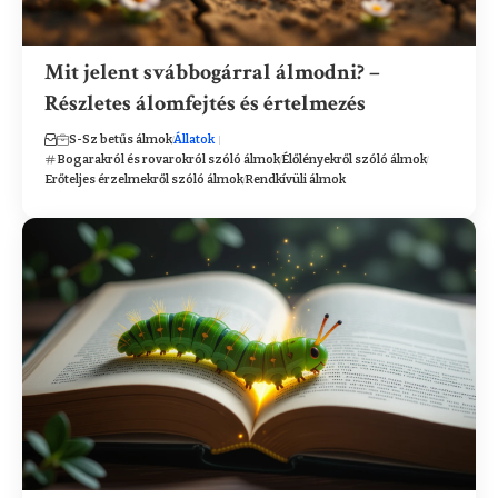
Mit jelent svábbogárral álmodni? –
Részletes álomfejtés és értelmezés
S-Sz betűs álmok
Állatok
Bogarakról és rovarokról szóló álmok
Élőlényekről szóló álmok
Erőteljes érzelmekről szóló álmok
Rendkívüli álmok