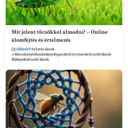
Mit jelent tücsökkel álmodni? – Online
álomfejtés és értelmezés
Állatok
T-Ty betűs álmok
Álmoskönyv
Álomlexikon
Bogarakról és rovarokról szóló álmok
Élőlényekről szóló álmok