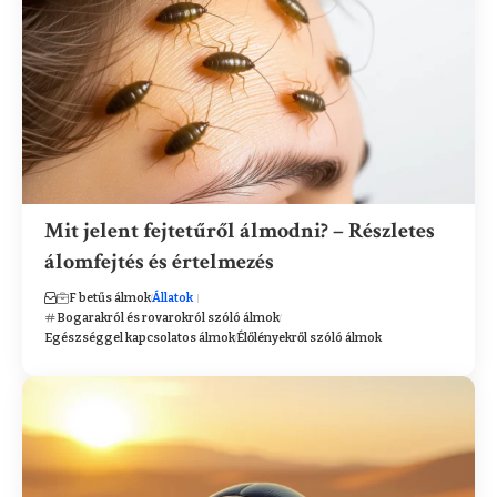
Mit jelent fejtetűről álmodni? – Részletes
álomfejtés és értelmezés
F betűs álmok
Állatok
Bogarakról és rovarokról szóló álmok
Egészséggel kapcsolatos álmok
Élőlényekről szóló álmok