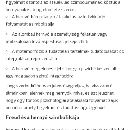
figyelmet szentelt az átalakulás szimbólumainak, köztük a
hernyónak is. Jung elmélete szerint:
A hernyó-báb-pillangó átalakulás az individuáció
folyamatát szimbolizálja
Az álombeli hernyó a személyiség fejletlen vagy
átalakulóban lévő aspektusait jelképezheti
A metamorfózis a tudattalan tartalmak tudatosulását és
integrálását reprezentálja
A hernyó megjelenése jelzi, hogy a psziché készen áll
egy magasabb szintű integrációra
Jung szerint különösen jelentőségteljes, ha visszatérő
álmainkban jelennek meg hernyók, mivel ez azt jelezheti,
hogy egy fontos pszichológiai átalakulási folyamat zajlik
bennünk, amely figyelmet és tudatosságot igényel.
Freud és a hernyó szimbolikája
Sigmund Freud, a pszichoanalízis atyja más megközelítésből