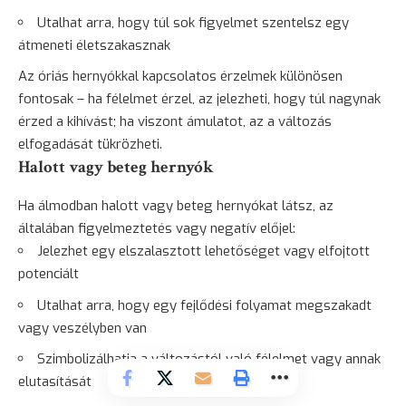
Utalhat arra, hogy túl sok figyelmet szentelsz egy
átmeneti életszakasznak
Az
óriás
hernyókkal kapcsolatos érzelmek különösen
fontosak – ha félelmet érzel, az jelezheti, hogy túl nagynak
érzed a kihívást; ha viszont ámulatot, az a változás
elfogadását tükrözheti.
Halott vagy beteg hernyók
Ha álmodban halott vagy beteg hernyókat látsz, az
általában figyelmeztetés vagy negatív előjel:
Jelezhet egy elszalasztott lehetőséget vagy elfojtott
potenciált
Utalhat arra, hogy egy fejlődési folyamat megszakadt
vagy veszélyben van
Szimbolizálhatja a változástól való félelmet vagy annak
elutasítását