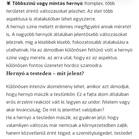
🕷️
Többszínű vagy mintás hernyó
: Komplex, több
területet érintő változásokat jelezhet. Az élet több
aspektusa is átalakulóban lehet egyszerre.
A hernyó színe mellett érdemes megfigyelni annak méretét
is. A nagyobb hernyók általában jelentősebb változásokat
jeleznek, míg a kisebbek kisebb, fokozatosabb átalakulásra
utalhatnak. Ha az álmodban különösen feltűnő volt a hernyó
színe vagy mérete, az arra utal, hogy ez az aspektus
különösen fontos üzenetet hordoz számodra.
Hernyó a testeden – mit jelent?
Különösen intenzív álomélmény lehet, amikor azt álmodjuk,
hogy hernyó mászik a testünkön. Ez a fajta álom általában
erős érzelmi reakciót vált ki, legyen az
undor
,
félelem
vagy
akár kíváncsiság. De mit is jelenthet valójában?
Ha a hernyó a testeden mászik, az gyakran jelzi, hogy
valamilyen változás már nemcsak a környezetedben zajlik,
hanem közvetlenül érint téged, a személyiségedet, testedet