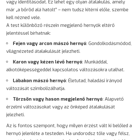
vagy identitásodat. Ez lehet egy olyan átalakulás, amely
már „a bőröd alá hatolt” – nem tudsz kitérni előle, szembe
kell nézned vele.
A test különböző részein megjelenő hernyók eltérő
jelentéssel bírhatnak:
Fejen vagy arcon mászó hernyó
: Gondolkodásmódod,
világnézeted átalakulását jelezheti.
Karon vagy kézen lévő hernyó
: Munkáddal,
alkotóképességeddel kapcsolatos változásokra utalhat.
Lábakon mászó hernyó
: Életutad, haladási irányod
változását szimbolizálhatja.
Törzsön vagy hason megjelenő hernyó
: Alapvető
érzelmi változásokat vagy az önképed átalakulását
jelezheti.
Az is fontos szempont, hogy milyen érzést vált ki belőled a
hernyó jelenléte a testeden. Ha undorodsz tőle vagy félsz,