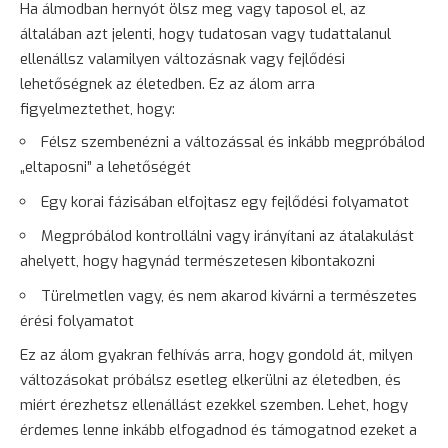
Ha álmodban hernyót ölsz meg vagy taposol el, az
általában azt jelenti, hogy tudatosan vagy tudattalanul
ellenállsz valamilyen változásnak vagy fejlődési
lehetőségnek az életedben. Ez az álom arra
figyelmeztethet, hogy:
Félsz szembenézni a változással és inkább megpróbálod
„eltaposni” a lehetőségét
Egy korai fázisában elfojtasz egy fejlődési folyamatot
Megpróbálod kontrollálni vagy irányítani az átalakulást
ahelyett, hogy hagynád természetesen kibontakozni
Türelmetlen vagy, és nem akarod kivárni a természetes
érési folyamatot
Ez az álom gyakran felhívás arra, hogy gondold át, milyen
változásokat próbálsz esetleg elkerülni az életedben, és
miért érezhetsz ellenállást ezekkel szemben. Lehet, hogy
érdemes lenne inkább elfogadnod és támogatnod ezeket a