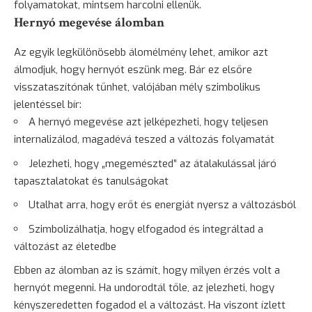
folyamatokat, mintsem harcolni ellenük.
Hernyó megevése álomban
Az egyik legkülönösebb álomélmény lehet, amikor azt
álmodjuk, hogy hernyót eszünk meg. Bár ez elsőre
visszataszítónak tűnhet, valójában mély szimbolikus
jelentéssel bír:
A hernyó megevése azt jelképezheti, hogy teljesen
internalizálod, magadévá teszed a változás folyamatát
Jelezheti, hogy „megemészted” az átalakulással járó
tapasztalatokat és tanulságokat
Utalhat arra, hogy erőt és energiát nyersz a változásból
Szimbolizálhatja, hogy elfogadod és integráltad a
változást az életedbe
Ebben az álomban az is számít, hogy milyen érzés volt a
hernyót megenni. Ha undorodtál tőle, az jelezheti, hogy
kényszeredetten fogadod el a változást. Ha viszont ízlett