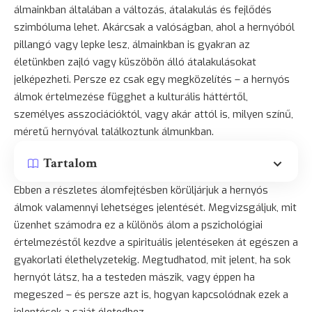
álmainkban általában a változás, átalakulás és fejlődés
szimbóluma lehet. Akárcsak a valóságban, ahol a hernyóból
pillangó vagy lepke lesz, álmainkban is gyakran az
életünkben zajló vagy küszöbön álló átalakulásokat
jelképezheti. Persze ez csak egy megközelítés – a hernyós
álmok értelmezése függhet a kulturális háttértől,
személyes asszociációktól, vagy akár attól is, milyen színű,
méretű hernyóval találkoztunk álmunkban.
Tartalom
Ebben a részletes álomfejtésben körüljárjuk a hernyós
álmok valamennyi lehetséges jelentését. Megvizsgáljuk, mit
üzenhet számodra ez a különös álom a pszichológiai
értelmezéstől kezdve a spirituális jelentéseken át egészen a
gyakorlati élethelyzetekig. Megtudhatod, mit jelent, ha sok
hernyót látsz, ha a testeden mászik, vagy éppen ha
megeszed – és persze azt is, hogyan kapcsolódnak ezek a
jelentések a saját életedhez.