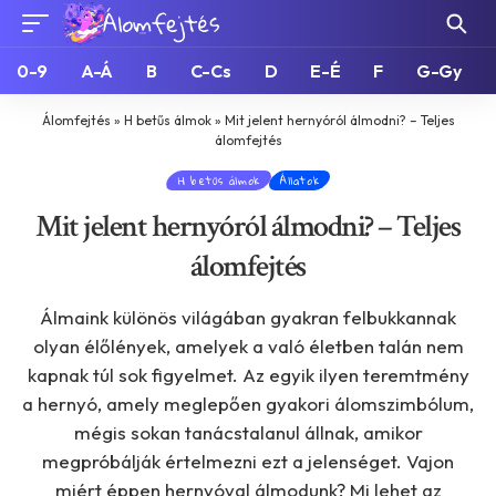
0-9
A-Á
B
C-Cs
D
E-É
F
G-Gy
Álomfejtés
»
H betűs álmok
»
Mit jelent hernyóról álmodni? – Teljes
álomfejtés
H betűs álmok
Állatok
Mit jelent hernyóról álmodni? – Teljes
álomfejtés
Álmaink különös világában gyakran felbukkannak
olyan élőlények, amelyek a való életben talán nem
kapnak túl sok figyelmet. Az egyik ilyen teremtmény
a hernyó, amely meglepően gyakori álomszimbólum,
mégis sokan tanácstalanul állnak, amikor
megpróbálják értelmezni ezt a jelenséget. Vajon
miért éppen hernyóval álmodunk? Mi lehet az