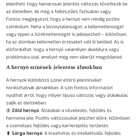
jelentheti, hogy hamarosan jelentős változás következik be
az életedben, de még a felkészülés fázisában vagy.
Fontos megjegyezni, hogy a hernyó nem mindig pozitív
szimbólum. Néha a bizonytalanságot, a kellemetlenséget
vagy éppen a türelmetlenséget is jelképezheti – különösen,
ha az álomban kellemetlen érzéseket vált ki belőled. Az is
előfordulhat, hogy a hernyó valamilyen akadályra vagy
problémára utal, amelyet még nem sikerült megoldanod.
A hernyó színének jelentése álmokban
A hernyók különböző színei eltérő jelentéseket
hordozhatnak álmainkban. A szín fontos információt
nyújthat arról, hogy milyen típusú változás vagy átalakulás
zajlik az életünkben:
🦋
Zöld hernyó
: Általában a
növekedés
, fejlődés és
harmónia jele. Pozitív változásokat jelezhet előre, különösen
a személyes fejlődés vagy karrierépítés területén.
🐛
Sárga hernyó
: A kreativitás és intellektuális fejlődés