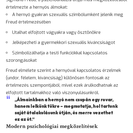
értelmezte a hernyós álmokat:
A hernyó gyakran szexuális szimbólumként jelenik meg
Freud értelmezésében
Utalhat elfojtott vágyakra vagy ösztönökre
Jelképezheti a gyermekkori szexuális kíváncsiságot
Szimbolizálhatja a testi funkciókkal kapcsolatos
szorongásokat
Freud elmélete szerint a hernyóval kapcsolatos érzelmek
(undor, félelem, kíváncsiság) különösen fontosak az
értelmezés szempontjából, mivel ezek árulkodhatnak az
elfojtott tartalmakhoz való viszonyulásunkról.
„Álmainkban a hernyó nem csupán egy rovar,
hanem lelkünk tükre – megmutatja, hol tartunk
saját átalakulásunk útján, és merre vezethet
ez az út.”
Modern pszichológiai megközelítések