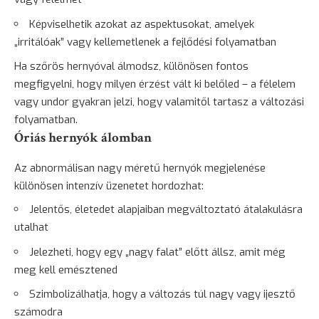
Képviselhetik azokat az aspektusokat, amelyek
„irritálóak” vagy kellemetlenek a fejlődési folyamatban
Ha szőrös hernyóval álmodsz, különösen fontos
megfigyelni, hogy milyen érzést vált ki belőled – a félelem
vagy undor gyakran jelzi, hogy valamitől tartasz a változási
folyamatban.
Óriás hernyók álomban
Az abnormálisan nagy méretű hernyók megjelenése
különösen intenzív üzenetet hordozhat:
Jelentős, életedet alapjaiban megváltoztató átalakulásra
utalhat
Jelezheti, hogy egy „nagy falat” előtt állsz, amit még
meg kell emésztened
Szimbolizálhatja, hogy a változás túl nagy vagy
ijesztő
számodra