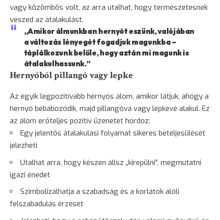
vagy közömbös volt, az arra utalhat, hogy természetesnek
veszed az átalakulást.
„Amikor álmunkban hernyót eszünk, valójában
a változás lényegét fogadjuk magunkba –
táplálkozunk belőle, hogy aztán mi magunk is
átalakulhassunk.”
Hernyóból pillangó vagy lepke
Az egyik legpozitívabb hernyós álom, amikor látjuk, ahogy a
hernyó bebábozódik, majd pillangóvá vagy lepkévé alakul. Ez
az álom erőteljes pozitív üzenetet hordoz:
Egy jelentős átalakulási folyamat sikeres beteljesülését
jelezheti
Utalhat arra, hogy készen állsz „kirepülni”, megmutatni
igazi énedet
Szimbolizálhatja a szabadság és a korlátok alóli
felszabadulás érzését