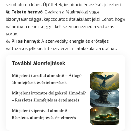
szimbóluma lehet. Új ötletek, inspiráció érkezését jelezheti.
🐌
Fekete hernyó
: Gyakran a félelmekkel vagy
bizonytalansággal kapcsolatos átalakulást jelzi. Lehet, hogy
valamilyen nehézséggel kell szembenézned a változás
során.
🦗
Piros hernyó
: A szenvedély, energia és erőteljes
változások jelképe. Intenzív érzelmi átalakulásra utalhat.
További álomfejtések
Mit jelent turullal álmodni? – Átfogó
álomfejtések és értelmezések
Mit jelent irtózatos dolgokról álmodni?
– Részletes álomfejtés és értelmezés
Mit jelent viperával álmodni? –
Részletes álomfejtés és értelmezés