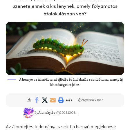
üzenete ennek a kis lénynek, amely folyamatos
átalakulásban van?
A hernyó az álmokban a fejlődés és átalakulás szimbóluma, amely új
lehetőségeket jelez.
26 perc olvasás
By
Álomfejtés
2025.10.06.
Az álomfejtés tudománya szerint a hernyó megjelenése