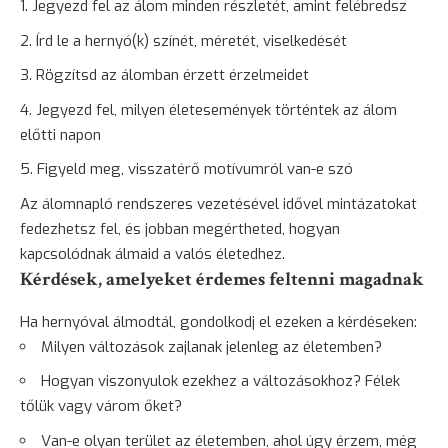
Jegyezd fel az álom minden részletét, amint felébredsz
Írd le a hernyó(k) színét, méretét, viselkedését
Rögzítsd az álomban érzett érzelmeidet
Jegyezd fel, milyen életesemények történtek az álom
előtti napon
Figyeld meg, visszatérő motívumról van-e szó
Az álomnapló rendszeres vezetésével idővel mintázatokat
fedezhetsz fel, és jobban megértheted, hogyan
kapcsolódnak álmaid a valós életedhez.
Kérdések, amelyeket érdemes feltenni magadnak
Ha hernyóval álmodtál, gondolkodj el ezeken a kérdéseken:
Milyen változások zajlanak jelenleg az életemben?
Hogyan viszonyulok ezekhez a változásokhoz? Félek
tőlük vagy várom őket?
Van-e olyan terület az életemben, ahol úgy érzem, még