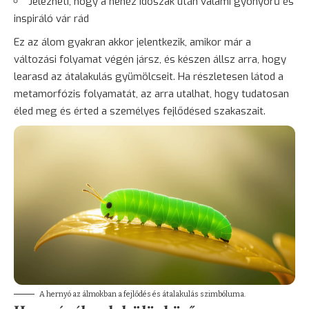
Jelezheti, hogy a nehéz időszak után valami gyönyörű és
inspiráló vár rád
Ez az álom gyakran akkor jelentkezik, amikor már a
változási folyamat végén jársz, és készen állsz arra, hogy
learasd az átalakulás gyümölcseit. Ha részletesen látod a
metamorfózis folyamatát, az arra utalhat, hogy tudatosan
éled meg és érted a személyes fejlődésed szakaszait.
A hernyó az álmokban a fejlődés és átalakulás szimbóluma.