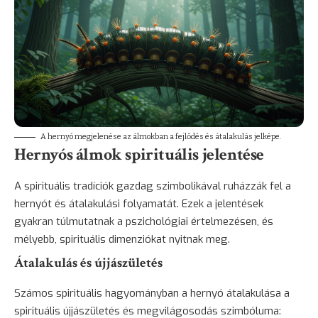
A hernyó megjelenése az álmokban a fejlődés és átalakulás jelképe.
Hernyós álmok spirituális jelentése
A spirituális tradíciók gazdag szimbolikával ruházzák fel a
hernyót és átalakulási folyamatát. Ezek a jelentések
gyakran túlmutatnak a pszichológiai értelmezésen, és
mélyebb, spirituális dimenziókat nyitnak meg.
Átalakulás és újjászületés
Számos spirituális hagyományban a hernyó átalakulása a
spirituális újjászületés és megvilágosodás szimbóluma: