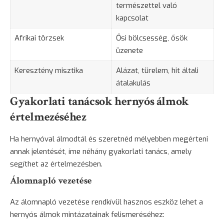
természettel való
kapcsolat
Afrikai törzsek
Ősi
bölcsesség
, ősök
üzenete
Keresztény misztika
Alázat, türelem, hit általi
átalakulás
Gyakorlati tanácsok hernyós álmok
értelmezéséhez
Ha hernyóval álmodtál és szeretnéd mélyebben megérteni
annak jelentését, íme néhány gyakorlati tanács, amely
segíthet az értelmezésben.
Álomnapló vezetése
Az
álomnapló vezetése
rendkívül hasznos eszköz lehet a
hernyós álmok mintázatainak felismeréséhez: