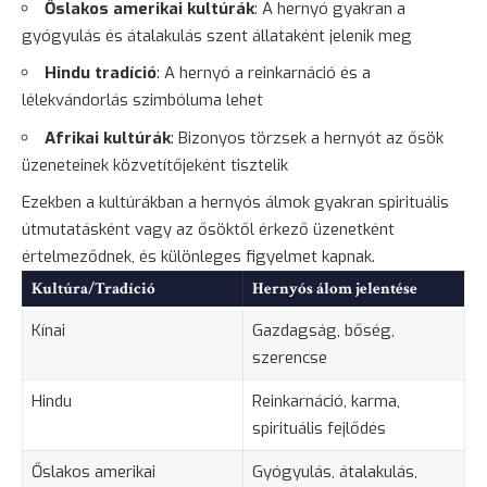
Őslakos amerikai kultúrák
: A hernyó gyakran a
gyógyulás
és átalakulás szent állataként jelenik meg
Hindu tradíció
: A hernyó a reinkarnáció és a
lélekvándorlás szimbóluma lehet
Afrikai kultúrák
: Bizonyos törzsek a hernyót az ősök
üzeneteinek közvetítőjeként tisztelik
Ezekben a kultúrákban a hernyós álmok gyakran spirituális
útmutatásként vagy az ősöktől érkező üzenetként
értelmeződnek, és különleges figyelmet kapnak.
Kultúra/Tradíció
Hernyós álom jelentése
Kínai
Gazdagság, bőség,
szerencse
Hindu
Reinkarnáció, karma,
spirituális fejlődés
Őslakos amerikai
Gyógyulás, átalakulás,