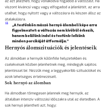
az azt jelezheti, hogy vonakodva fogadod a változást. Ha
viszont kíváncsi vagy vagy elfogadod a jelenlétét, az arra
utalhat, hogy nyitott vagy a változásra és készen állsz az
átalakulásra.
„A testünkön mászó hernyó álombeli képe arra
figyelmeztet: a változás nem kívülről érkezik,
hanem belőlünk indul és testünk-lelkünk
minden porcikáját átformálja.”
Hernyós álomszituációk és jelentéseik
Az álmokban a hernyók különféle helyzetekben és
cselekvések közben jelenhetnek meg, mindegyik sajátos
jelentéssel bír. Nézzük meg a leggyakoribb szituációkat és
azok lehetséges értelmezéseit.
Sok hernyó az álomban
Ha álmodban tömegesen jelennek meg hernyók, az
általában intenzív változási időszakra utal az életedben. A
sok hernyó jelentheti azt, hogy: