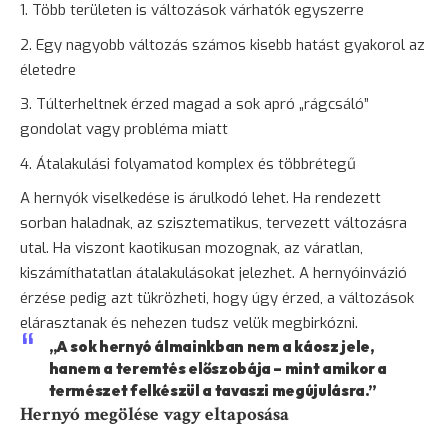
Több területen is változások várhatók egyszerre
Egy nagyobb változás számos kisebb hatást gyakorol az
életedre
Túlterheltnek érzed magad a sok apró „rágcsáló”
gondolat vagy probléma miatt
Átalakulási folyamatod komplex és többrétegű
A hernyók viselkedése is árulkodó lehet. Ha rendezett
sorban haladnak, az szisztematikus, tervezett változásra
utal. Ha viszont kaotikusan mozognak, az váratlan,
kiszámíthatatlan átalakulásokat jelezhet. A hernyóinvázió
érzése pedig azt tükrözheti, hogy úgy érzed, a változások
elárasztanak és nehezen tudsz velük megbirkózni.
„A sok hernyó álmainkban nem a káosz jele,
hanem a teremtés előszobája – mint amikor a
természet felkészül a tavaszi megújulásra.”
Hernyó megölése vagy eltaposása