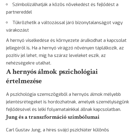
Szimbolizálhatják a közös növekedést és fejlődést a
partnereddel
Tükrözhetik a változással járó bizonytalanságot vagy
várakozást
A hernyó viselkedése és környezete árulkodhat a kapcsolat
jellegéről is. Ha a hernyó virágzó növényen táplálkozik, az
pozitív jel lehet, míg ha száraz leveleket eszik, az
nehézségekre utalhat.
A hernyós álmok pszichológiai
értelmezése
A pszichológia szemszögéből a hernyós álmok mélyebb
jelentésrétegeket is hordozhatnak, amelyek személyiségünk
fejlődésével és lelki folyamatainkkal állnak kapcsolatban.
Jung és a transzformáció szimbólumai
Carl Gustav Jung, a híres svájci pszichiáter különös