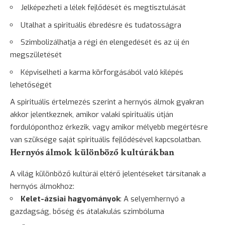
Jelképezheti a lélek fejlődését és megtisztulását
Utalhat a spirituális ébredésre és tudatosságra
Szimbolizálhatja a régi én elengedését és az új én
megszületését
Képviselheti a karma körforgásából való kilépés
lehetőségét
A spirituális értelmezés szerint a hernyós álmok gyakran
akkor jelentkeznek, amikor valaki spirituális útján
fordulóponthoz érkezik, vagy amikor mélyebb megértésre
van szüksége saját spirituális fejlődésével kapcsolatban.
Hernyós álmok különböző kultúrákban
A világ különböző kultúrái eltérő jelentéseket társítanak a
hernyós álmokhoz:
Kelet-ázsiai hagyományok
: A selyemhernyó a
gazdagság, bőség és átalakulás szimbóluma