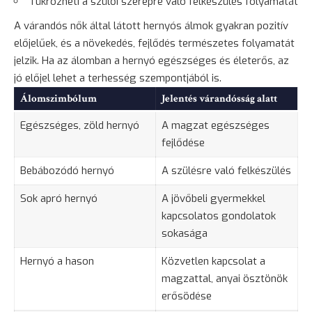
Tükrözheti a szülői szerepre való felkészülés folyamatát
A várandós nők által látott hernyós álmok gyakran pozitív
előjelűek, és a növekedés, fejlődés természetes folyamatát
jelzik. Ha az álomban a hernyó egészséges és életerős, az
jó előjel lehet a terhesség szempontjából is.
Álomszimbólum
Jelentés várandósság alatt
Egészséges, zöld hernyó
A magzat egészséges
fejlődése
Bebábozódó hernyó
A szülésre való felkészülés
Sok apró hernyó
A jövőbeli gyermekkel
kapcsolatos gondolatok
sokasága
Hernyó a hason
Közvetlen kapcsolat a
magzattal, anyai ösztönök
erősödése