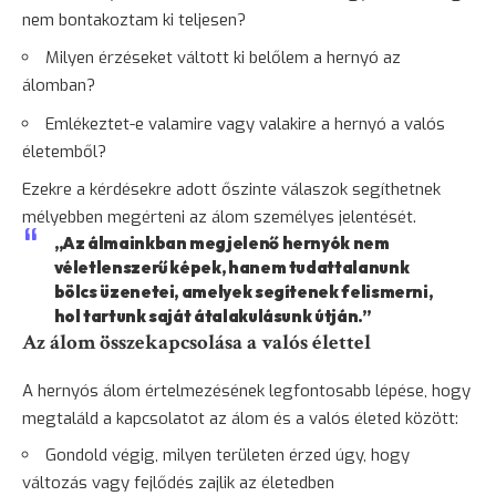
nem bontakoztam ki teljesen?
Milyen érzéseket váltott ki belőlem a hernyó az
álomban?
Emlékeztet-e valamire vagy valakire a hernyó a valós
életemből?
Ezekre a kérdésekre adott őszinte válaszok segíthetnek
mélyebben megérteni az álom személyes jelentését.
„Az álmainkban megjelenő hernyók nem
véletlenszerű képek, hanem tudattalanunk
bölcs üzenetei, amelyek segítenek felismerni,
hol tartunk saját átalakulásunk útján.”
Az álom összekapcsolása a valós élettel
A hernyós álom értelmezésének legfontosabb lépése, hogy
megtaláld a kapcsolatot az álom és a valós életed között:
Gondold végig, milyen területen érzed úgy, hogy
változás vagy fejlődés zajlik az életedben