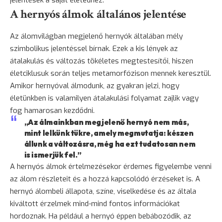
A hernyós álmok általános jelentése
Az álomvilágban megjelenő hernyók általában mély
szimbolikus jelentéssel bírnak. Ezek a kis lények az
átalakulás és változás tökéletes megtestesítői, hiszen
életciklusuk során teljes metamorfózison mennek keresztül.
Amikor hernyóval álmodunk, az gyakran jelzi, hogy
életünkben is valamilyen átalakulási folyamat zajlik vagy
fog hamarosan kezdődni.
„Az álmainkban megjelenő hernyó nem más,
mint lelkünk tükre, amely megmutatja: készen
állunk a változásra, még ha ezt tudatosan nem
is ismerjük fel.”
A hernyós álmok értelmezésekor érdemes figyelembe venni
az álom részleteit és a hozzá kapcsolódó érzéseket is. A
hernyó álombeli állapota, színe, viselkedése és az általa
kiváltott érzelmek mind-mind fontos információkat
hordoznak. Ha például a hernyó éppen bebábozódik, az