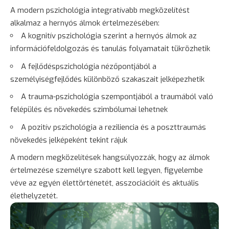
A modern pszichológia integratívabb megközelítést
alkalmaz a hernyós álmok értelmezésében:
A kognitív pszichológia szerint a hernyós álmok az
információfeldolgozás és tanulás folyamatait tükrözhetik
A fejlődéspszichológia nézőpontjából a
személyiségfejlődés különböző szakaszait jelképezhetik
A trauma-pszichológia szempontjából a traumából való
felépülés és növekedés szimbólumai lehetnek
A pozitív pszichológia a reziliencia és a poszttraumás
növekedés jelképeként tekint rájuk
A modern megközelítések hangsúlyozzák, hogy az álmok
értelmezése személyre szabott kell legyen, figyelembe
véve az egyén élettörténetét, asszociációit és aktuális
élethelyzetét.