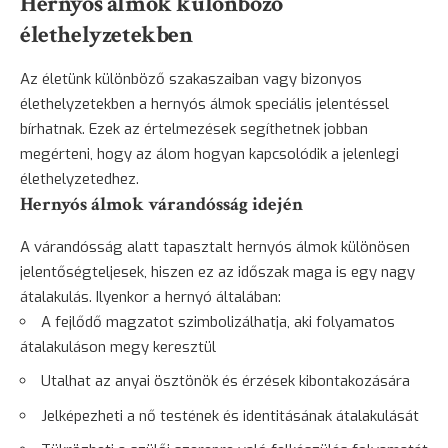
Hernyós álmok különböző
élethelyzetekben
Az életünk különböző szakaszaiban vagy bizonyos
élethelyzetekben a hernyós álmok speciális jelentéssel
bírhatnak. Ezek az értelmezések segíthetnek jobban
megérteni, hogy az álom hogyan kapcsolódik a jelenlegi
élethelyzetedhez.
Hernyós álmok várandósság idején
A várandósság alatt tapasztalt hernyós álmok különösen
jelentőségteljesek, hiszen ez az időszak maga is egy nagy
átalakulás. Ilyenkor a hernyó általában:
A fejlődő magzatot szimbolizálhatja, aki folyamatos
átalakuláson megy keresztül
Utalhat az anyai ösztönök és érzések kibontakozására
Jelképezheti a nő testének és identitásának átalakulását