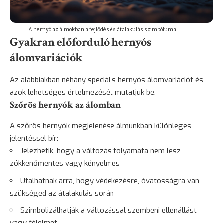
A hernyó az álmokban a fejlődés és átalakulás szimbóluma.
Gyakran előforduló hernyós
álomvariációk
Az alábbiakban néhány speciális hernyós álomvariációt és
azok lehetséges értelmezését mutatjuk be.
Szőrös hernyók az álomban
A szőrös hernyók megjelenése álmunkban különleges
jelentéssel bír:
Jelezhetik, hogy a változás folyamata nem lesz
zökkenőmentes vagy kényelmes
Utalhatnak arra, hogy védekezésre, óvatosságra van
szükséged az átalakulás során
Szimbolizálhatják a változással szembeni ellenállást
vagy félelmet