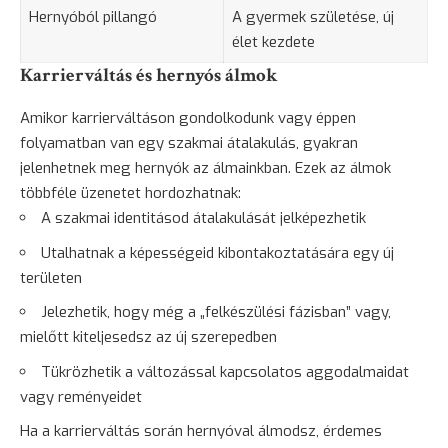
Hernyóból pillangó
A gyermek születése, új
élet kezdete
Karrierváltás és hernyós álmok
Amikor karrierváltáson gondolkodunk vagy éppen
folyamatban van egy szakmai átalakulás, gyakran
jelenhetnek meg hernyók az álmainkban. Ezek az álmok
többféle üzenetet hordozhatnak:
A szakmai identitásod átalakulását jelképezhetik
Utalhatnak a képességeid kibontakoztatására egy új
területen
Jelezhetik, hogy még a „felkészülési fázisban” vagy,
mielőtt kiteljesedsz az új szerepedben
Tükrözhetik a változással kapcsolatos aggodalmaidat
vagy reményeidet
Ha a karrierváltás során hernyóval álmodsz, érdemes