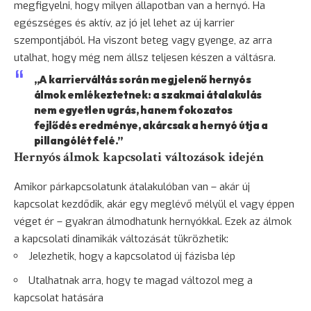
megfigyelni, hogy milyen állapotban van a hernyó. Ha
egészséges és aktív, az jó jel lehet az új karrier
szempontjából. Ha viszont
beteg
vagy gyenge, az arra
utalhat, hogy még nem állsz teljesen készen a váltásra.
„A karrierváltás során megjelenő hernyós
álmok emlékeztetnek: a szakmai átalakulás
nem egyetlen ugrás, hanem fokozatos
fejlődés eredménye, akárcsak a hernyó útja a
pillangólét felé.”
Hernyós álmok kapcsolati változások idején
Amikor párkapcsolatunk átalakulóban van – akár új
kapcsolat kezdődik, akár egy meglévő mélyül el vagy éppen
véget ér – gyakran álmodhatunk hernyókkal. Ezek az álmok
a kapcsolati dinamikák változását tükrözhetik:
Jelezhetik, hogy a kapcsolatod új fázisba lép
Utalhatnak arra, hogy te magad változol meg a
kapcsolat hatására