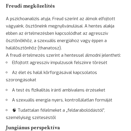
Freudi megközelítés
A pszichoanalízis atyja, Freud szerint az álmok elfojtott
vágyaink, ösztöneink megnyilvánulásai. A hentes alakja
ebben az értelmezésben kapcsolódhat az agresszív
ösztönökhöz, a szexuális energiához vagy éppen a
halálösztönhöz (thanatosz).
A freudi értelmezés szerint a hentessel álmodni jelentheti:
Elfojtott agresszív impulzusok felszínre törését
Az élet és halál körforgásával kapcsolatos
szorongásokat
A test és fizikalitás iránti ambivalens érzéseket
A szexuális energia nyers, kontrollálatlan formáját
🧠 Tudattalan félelmeket a „feldarabolódástól”,
személyiség széteséstől
Jungiánus perspektíva