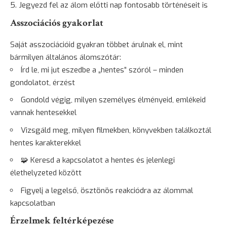
Jegyezd fel az álom előtti nap fontosabb történéseit is
Asszociációs gyakorlat
Saját asszociációid gyakran többet árulnak el, mint
bármilyen általános álomszótár:
Írd le, mi jut eszedbe a „hentes” szóról – minden
gondolatot, érzést
Gondold végig, milyen személyes élményeid, emlékeid
vannak hentesekkel
Vizsgáld meg, milyen filmekben, könyvekben találkoztál
hentes karakterekkel
🧩 Keresd a kapcsolatot a hentes és jelenlegi
élethelyzeted között
Figyelj a legelső, ösztönös reakciódra az álommal
kapcsolatban
Érzelmek feltérképezése