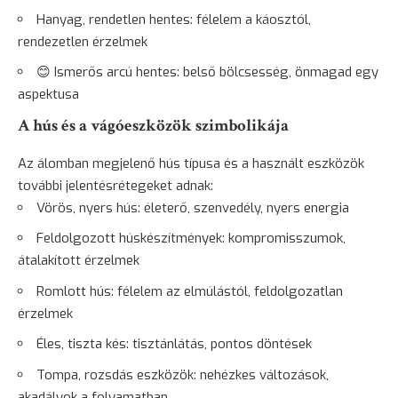
Hanyag, rendetlen hentes: félelem a káosztól,
rendezetlen érzelmek
😊 Ismerős arcú hentes: belső bölcsesség, önmagad egy
aspektusa
A hús és a vágóeszközök szimbolikája
Az álomban megjelenő hús típusa és a használt eszközök
további jelentésrétegeket adnak:
Vörös, nyers hús: életerő, szenvedély, nyers energia
Feldolgozott húskészítmények: kompromisszumok,
átalakított érzelmek
Romlott hús: félelem az elmúlástól, feldolgozatlan
érzelmek
Éles, tiszta kés: tisztánlátás, pontos döntések
Tompa, rozsdás eszközök: nehézkes változások,
akadályok a folyamatban