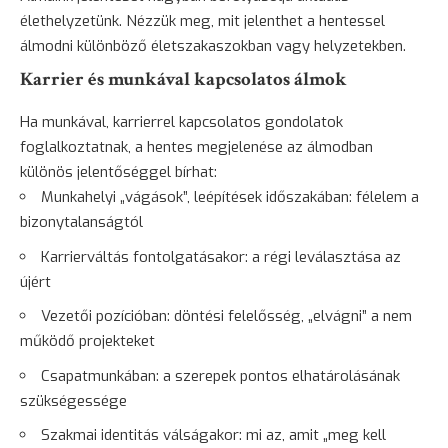
élethelyzetünk. Nézzük meg, mit jelenthet a hentessel
álmodni különböző életszakaszokban vagy helyzetekben.
Karrier és munkával kapcsolatos álmok
Ha munkával, karrierrel kapcsolatos gondolatok
foglalkoztatnak, a hentes megjelenése az álmodban
különös jelentőséggel bírhat:
Munkahelyi „vágások”, leépítések időszakában: félelem a
bizonytalanságtól
Karrierváltás fontolgatásakor: a régi leválasztása az
újért
Vezetői pozícióban: döntési felelősség, „elvágni” a nem
működő projekteket
Csapatmunkában: a szerepek pontos elhatárolásának
szükségessége
Szakmai identitás válságakor: mi az, amit „meg kell