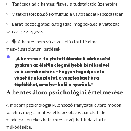
Tanácsot ad a hentes: figyelj a tudatalattid üzenetére
Vitatkoztok: belső konfliktus a változással kapcsolatban
Baráti beszélgetés: elfogadás, megbékélés a változás
szükségességével
🗣️ A hentes nem válaszol: elfojtott félelmek,
megválaszolatlan kérdések
„A hentessel folytatott álombeli párbeszéd
gyakran az életünk legmélyebb kérdéseivel
való szembenézés – hogyan fogadjuk el a
véget és a kezdetet, a veszteséget és a
táplálékot, amelyet belőle nyerünk.”
A hentes álom pszichológiai értelmezése
A modern pszichológia különböző irányzatai eltérő módon
közelítik meg a hentessel kapcsolatos álmokat, de
mindegyik értékes betekintést nyújthat tudatalattink
működésébe.