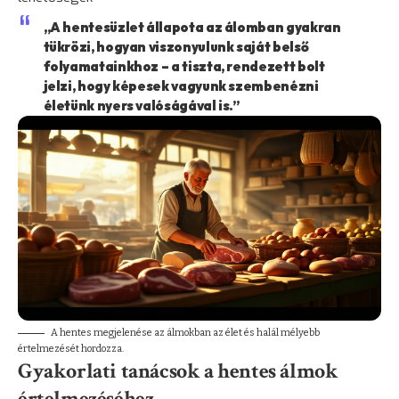
„A hentesüzlet állapota az álomban gyakran
tükrözi, hogyan viszonyulunk saját belső
folyamatainkhoz – a tiszta, rendezett bolt
jelzi, hogy képesek vagyunk szembenézni
életünk nyers valóságával is.”
A hentes megjelenése az álmokban az élet és halál mélyebb
értelmezését hordozza.
Gyakorlati tanácsok a hentes álmok
értelmezéséhez