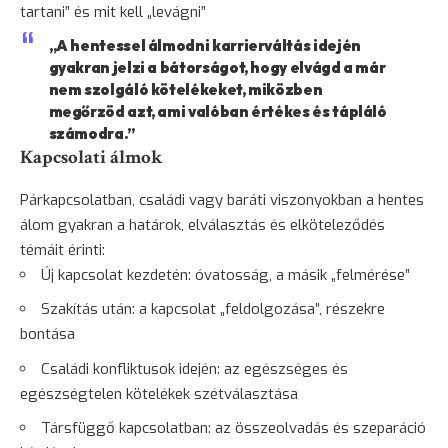
tartani” és mit kell „levágni”
„A hentessel álmodni karrierváltás idején
gyakran jelzi a bátorságot, hogy elvágd a már
nem szolgáló kötelékeket, miközben
megőrzöd azt, ami valóban értékes és tápláló
számodra.”
Kapcsolati álmok
Párkapcsolatban, családi vagy baráti viszonyokban a hentes
álom gyakran a határok, elválasztás és elköteleződés
témáit érinti:
Új kapcsolat kezdetén: óvatosság, a másik „felmérése”
Szakítás után: a kapcsolat „feldolgozása”, részekre
bontása
Családi konfliktusok idején: az egészséges és
egészségtelen kötelékek szétválasztása
Társfüggő kapcsolatban: az összeolvadás és szeparáció