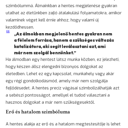
szimbólummá. Álmainkban a hentes megjelenése gyakran
utalhat az életünkben zajló átalakulási folyamatokra, amikor
valaminek véget kell érnie ahhoz, hogy valami új
kezdődhessen.
„Az álmokban megjelenő hentes gyakran nem
a
félelem
forrása, hanem a szükséges változás
katalizátora, aki segít leválasztani azt, ami
már nem szolgál bennünket.”
Ha álmodban egy hentest látsz munka közben, ez jelezheti,
hogy készen állsz elengedni bizonyos dolgokat az
életedben. Lehet ez egy kapcsolat, munkahely vagy akár
egy régi gondolkodásmód, amely már nem szolgálja
fejlődésedet. A hentes precíz vágásai szimbolizálhatják azt
a sebészi pontosságot, amellyel el tudod választani a
hasznos dolgokat a már nem szükségesektől.
Erő és hatalom szimbóluma
A hentes alakja az erő és a hatalom megtestesítője is lehet