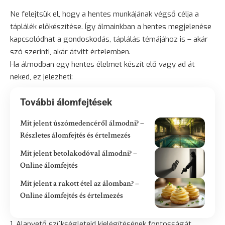
Ne felejtsük el, hogy a hentes munkájának végső célja a
táplálék előkészítése. Így álmainkban a hentes megjelenése
kapcsolódhat a gondoskodás, táplálás témájához is – akár
szó szerinti, akár átvitt értelemben.
Ha álmodban egy hentes élelmet készít elő vagy ad át
neked, ez jelezheti:
További álomfejtések
Mit jelent úszómedencéről álmodni? –
Részletes álomfejtés és értelmezés
Mit jelent betolakodóval álmodni? –
Online álomfejtés
Mit jelent a rakott étel az álomban? –
Online álomfejtés és értelmezés
Alapvető szükségleteid kielégítésének fontosságát