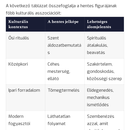
A következő táblázat összefoglalja a hentes figurájának
főbb kulturális asszociációit:
Kulturális
A hentes jelképe
Lehetséges
kontextus
álomjelentés
Ősi rituális
Szent
Spirituális
áldozatbemutatá
átalakulás,
s
beavatás
Középkori
Céhes
Szakértelem,
mesterség,
gondoskodás,
ellátó
közösségi szerep
Ipari forradalom
Tömegtermelés
Elidegenedés,
mechanikus
ismétlődés
Modern
Láthatatlan
Szembenézés
fogyasztói
folyamat
azzal, amit