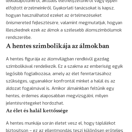
lelkiállapotunkról, aktuális élethelyzetünkről vagy éppen
elfojtott érzelmeinkről. Gyakorlati tanácsokat is kapsz,
hogyan használhatod ezeket az értelmezéseket
önismereted fejlesztésére, valamint megmutatjuk, hogyan
illeszkednek ezek az álmok a szélesebb álomszimbólumok
rendszerébe.
A hentes szimbolikája az álmokban
A hentes figurája az álomvilágban rendkívül gazdag
szimbolikával rendelkezik. Ez a szakma az emberiség egyik
legősibb foglalkozása, amely az élet fenntartásához
szükséges, ugyanakkor konfrontál minket a halál és az
áldozat fogalmával is. Amikor álmainkban feltűnik egy
hentes, érdemes alaposabban megvizsgálni, milyen
jelentésrétegeket hordozhat.
Az élet és halál kettőssége
A hentes munkája során életet vesz el, hogy táplálékot
biztosítson – ez az ellentmondás teszi különösen erőteljes