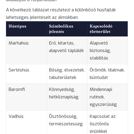
A következő táblázat részletezi a különböző húsfajták
lehetséges jelentéseit az álmokban:
Hústípus
Szimbolikus
Kapcsolódó
jelentés
életterület
Marhahús
Erő, kitartás,
Alapvető
alapvető táplálék
biztonság
,
stabilitás
Sertéshús
Bőség, élvezetek,
Örömök, tilalmak,
tabuterületek
bűntudat
Baromfi
Könnyedség,
Mindennapi
hétköznapiság
rutinok,
egyszerűség
Vadhús
Ösztönösség,
Kapcsolat az
természetesség
ösztönös
énünkkel