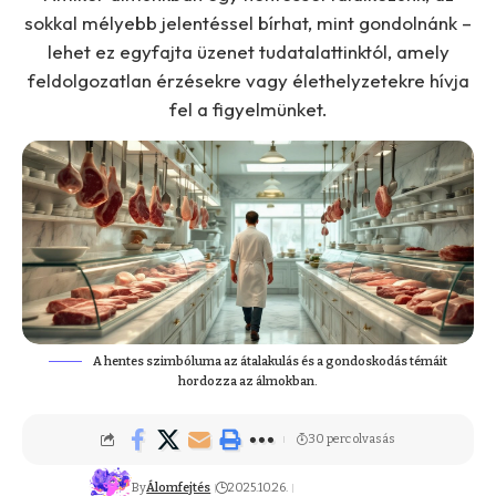
sokkal mélyebb jelentéssel bírhat, mint gondolnánk –
lehet ez egyfajta üzenet tudatalattinktól, amely
feldolgozatlan érzésekre vagy élethelyzetekre hívja
fel a figyelmünket.
A hentes szimbóluma az átalakulás és a gondoskodás témáit
hordozza az álmokban.
30 perc olvasás
By
Álomfejtés
2025.10.26.