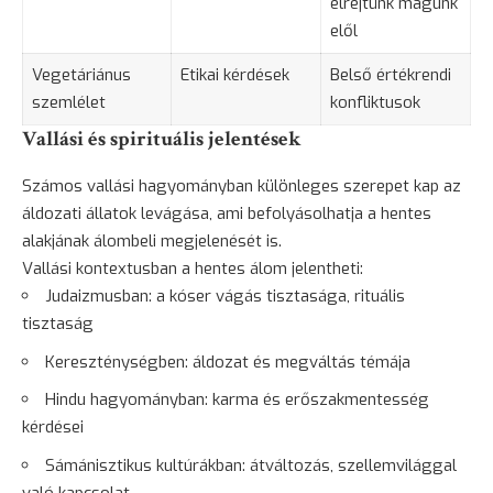
elrejtünk magunk
elől
Vegetáriánus
Etikai kérdések
Belső értékrendi
szemlélet
konfliktusok
Vallási és spirituális jelentések
Számos vallási hagyományban különleges szerepet kap az
áldozati állatok levágása, ami befolyásolhatja a hentes
alakjának álombeli megjelenését is.
Vallási kontextusban a hentes álom jelentheti:
Judaizmusban: a kóser vágás tisztasága, rituális
tisztaság
Kereszténységben: áldozat és megváltás témája
Hindu hagyományban: karma és erőszakmentesség
kérdései
Sámánisztikus kultúrákban: átváltozás, szellemvilággal
való kapcsolat