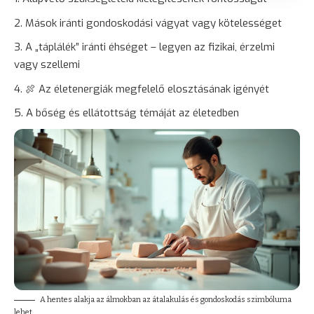
Mások iránti gondoskodási vágyat vagy kötelességet
A „táplálék” iránti éhséget – legyen az fizikai, érzelmi
vagy szellemi
🍖 Az életenergiák megfelelő elosztásának igényét
A bőség és ellátottság témáját az életedben
A hentes alakja az álmokban az átalakulás és gondoskodás szimbóluma
lehet.