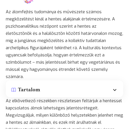
Az álomfejtés tudománya és művészete számos
megközelítést kínál a hentes alakjának értelmezésére. A
pszichoanalitikus nézőpont szerint a hentes az
életösztönök és a halálösztön közötti határvonalon mozog,
míg a jungiánus megközelítés a kollektív tudattalan
archetipikus figurájaként tekinthet rá. A kulturális kontextus
ugyancsak befolyásolja, hogyan értelmezzük ezt a
szimbólumot – más jelentéssel bírhat egy vegetáriánus és
mással egy hagyományos étrendet követő személy
számára.
Tartalom
Az elkövetkező részekben részletesen feltárjuk a hentessel
kapcsolatos álmok lehetséges jelentésrétegeit.
Megvizsgáljuk, milyen különböző helyzetekben jelenhet meg
a hentes az álmainkban, és ezek mit árulhatnak el