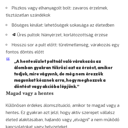
Piszkos vagy elhanyagolt bolt: zavaros érzelmek,
tisztázatlan szándékok
Bőséges kínálat: lehetőségek sokasága az életedben
🥩 Üres pultok: hiányérzet, korlátozottság érzése
Hosszú sor a pult előtt: türelmetlenség, várakozás egy
fontos döntés előtt
„A hentesüzlet pultnál való várakozás az
álomban gyakran tükrözi azt az érzést, amikor
tudjuk, mire vágyunk, de még nem érezzük
magunkat késznek arra, hogy meghozzuk a
döntést vagy akcióba lépjünk.”
Magad vagy a hentes
Különösen érdekes álomszituáció, amikor te magad vagy a
hentes. Ez gyakran azt jelzi, hogy aktív szerepet vállalsz
életed alakításában, hajlandó vagy „elvágni” a nem működő
kapcsolatokat vagy helyzeteket.