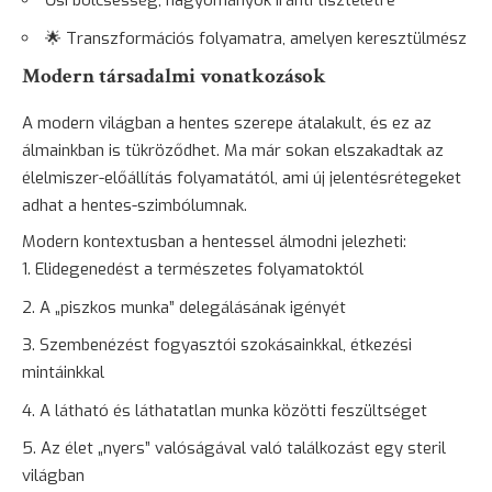
Ősi
bölcsesség
, hagyományok iránti tiszteletre
🌟 Transzformációs folyamatra, amelyen keresztülmész
Modern társadalmi vonatkozások
A modern világban a hentes szerepe átalakult, és ez az
álmainkban is tükröződhet. Ma már sokan elszakadtak az
élelmiszer-előállítás folyamatától, ami új jelentésrétegeket
adhat a hentes-szimbólumnak.
Modern kontextusban a hentessel álmodni jelezheti:
Elidegenedést a természetes folyamatoktól
A „piszkos munka” delegálásának igényét
Szembenézést fogyasztói szokásainkkal, étkezési
mintáinkkal
A látható és láthatatlan munka közötti feszültséget
Az élet „nyers” valóságával való találkozást egy steril
világban