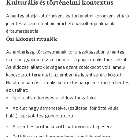
Kulturális és történelmi kontextus
A hentes alakja kultúránként és történelmi koronként eltérő
jelentéstartalommal bír, ami befolyásolhatja álmaink
értelmezését is.
Ősi áldozati rituálék
Az emberiség történelmének korai szakaszában a hentes
szerepe gyakran összefonódott a papi, rituális funkciókkal.
Az áldozati állatok levágása szent cselekedet volt, amely
kapcsolatot teremtett az emberi és isteni szféra között.
Ha álmodban ősi, rituális kontextusban jelenik meg a hentes,
ez utalhat:
Spirituális útkeresésre, áldozathozatalra
Az élet nagy átmeneteivel (születés, felnőtté válás,
halál) kapcsolatos gondolatokra
A szent és profán közötti határvonal átlépésére