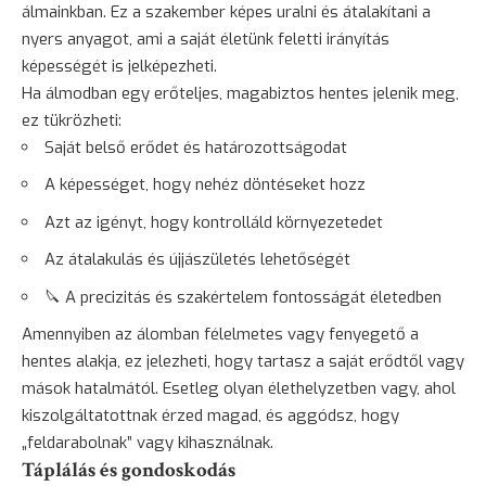
álmainkban. Ez a szakember képes uralni és átalakítani a
nyers anyagot, ami a saját életünk feletti irányítás
képességét is jelképezheti.
Ha álmodban egy erőteljes, magabiztos hentes jelenik meg,
ez tükrözheti:
Saját belső erődet és határozottságodat
A képességet, hogy nehéz döntéseket hozz
Azt az igényt, hogy kontrolláld környezetedet
Az átalakulás és újjászületés lehetőségét
🔪 A precizitás és szakértelem fontosságát életedben
Amennyiben az álomban félelmetes vagy fenyegető a
hentes alakja, ez jelezheti, hogy tartasz a saját erődtől vagy
mások hatalmától. Esetleg olyan élethelyzetben vagy, ahol
kiszolgáltatottnak érzed magad, és aggódsz, hogy
„feldarabolnak” vagy kihasználnak.
Táplálás és gondoskodás