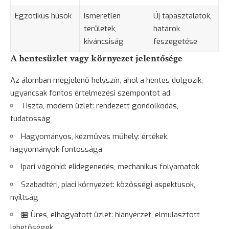
Egzotikus húsok
Ismeretlen
Új tapasztalatok,
területek,
határok
kíváncsiság
feszegetése
A hentesüzlet vagy környezet jelentősége
Az álomban megjelenő helyszín, ahol a hentes dolgozik,
ugyancsak fontos értelmezési szempontot ad:
Tiszta, modern üzlet: rendezett gondolkodás,
tudatosság
Hagyományos, kézműves műhely: értékek,
hagyományok fontossága
Ipari vágóhíd: elidegenedés, mechanikus folyamatok
Szabadtéri, piaci környezet: közösségi aspektusok,
nyíltság
🏪 Üres, elhagyatott üzlet: hiányérzet, elmulasztott
lehetőségek