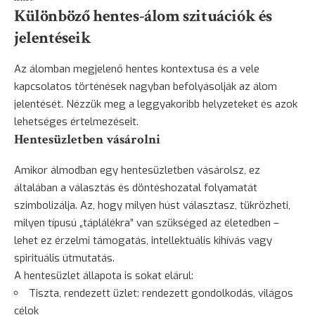
Különböző hentes-álom szituációk és
jelentéseik
Az álomban megjelenő hentes kontextusa és a vele
kapcsolatos történések nagyban befolyásolják az álom
jelentését. Nézzük meg a leggyakoribb helyzeteket és azok
lehetséges értelmezéseit.
Hentesüzletben vásárolni
Amikor álmodban egy hentesüzletben vásárolsz, ez
általában a választás és döntéshozatal folyamatát
szimbolizálja. Az, hogy milyen húst választasz, tükrözheti,
milyen típusú „táplálékra” van szükséged az életedben –
lehet ez érzelmi támogatás, intellektuális kihívás vagy
spirituális útmutatás.
A hentesüzlet állapota is sokat elárul:
Tiszta, rendezett üzlet: rendezett gondolkodás, világos
célok