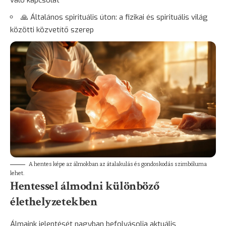
🙏 Általános spirituális úton: a fizikai és spirituális világ
közötti közvetítő szerep
A hentes képe az álmokban az átalakulás és gondoskodás szimbóluma
lehet.
Hentessel álmodni különböző
élethelyzetekben
Álmaink jelentését nagyban befolyásolja aktuális