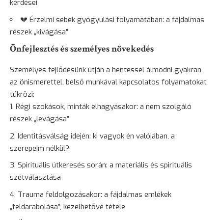
kérdései
💔 Érzelmi sebek gyógyulási folyamatában: a fájdalmas
részek „kivágása”
Önfejlesztés és személyes növekedés
Személyes fejlődésünk útján a hentessel álmodni gyakran
az önismerettel, belső munkával kapcsolatos folyamatokat
tükrözi:
Régi szokások, minták elhagyásakor: a nem szolgáló
részek „levágása”
Identitásválság idején: ki vagyok én valójában, a
szerepeim nélkül?
Spirituális útkeresés során: a materiális és spirituális
szétválasztása
Trauma feldolgozásakor: a fájdalmas emlékek
„feldarabolása”, kezelhetővé tétele