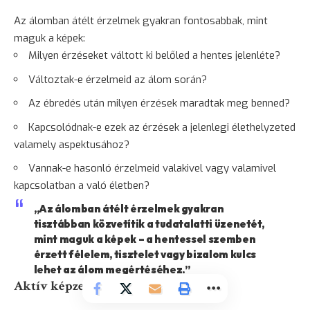
Az álomban átélt érzelmek gyakran fontosabbak, mint
maguk a képek:
Milyen érzéseket váltott ki belőled a hentes jelenléte?
Változtak-e érzelmeid az álom során?
Az ébredés után milyen érzések maradtak meg benned?
Kapcsolódnak-e ezek az érzések a jelenlegi élethelyzeted
valamely aspektusához?
Vannak-e hasonló érzelmeid valakivel vagy valamivel
kapcsolatban a való életben?
„Az álomban átélt érzelmek gyakran
tisztábban közvetítik a tudatalatti üzenetét,
mint maguk a képek – a hentessel szemben
érzett félelem, tisztelet vagy bizalom
kulcs
lehet az álom megértéséhez.”
Aktív képzelet technika