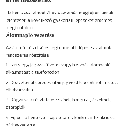
Ha hentessel álmodtál és szeretnéd megfejteni annak
jelentését, a következő gyakorlati lépéseket érdemes
megfontolnod.
Álomnapló vezetése
Az álomfejtés első és legfontosabb lépése az álmok
rendszeres rögzítése:
Tarts egy jegyzetfüzetet vagy használj álomnapló
alkalmazást a telefonodon
Közvetlenül ébredés után jegyezd le az álmot, mielőtt
elhalványulna
Rögzítsd a részleteket: színek, hangulat, érzelmek,
szereplők
Figyelj a hentessel kapcsolatos konkrét interakciókra,
párbeszédekre