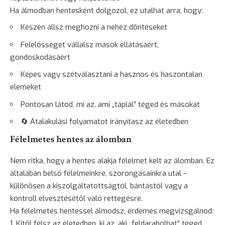
Ha álmodban hentesként dolgozol, ez utalhat arra, hogy:
Készen állsz meghozni a nehéz döntéseket
Felelősséget vállalsz mások ellátásáért,
gondoskodásáért
Képes vagy szétválasztani a hasznos és haszontalan
elemeket
Pontosan látod, mi az, ami „táplál” téged és másokat
🔄 Átalakulási folyamatot irányítasz az életedben
Félelmetes hentes az álomban
Nem ritka, hogy a hentes alakja félelmet kelt az álomban. Ez
általában belső félelmeinkre, szorongásainkra utal –
különösen a kiszolgáltatottságtól, bántástól vagy a
kontroll elvesztésétől való rettegésre.
Ha félelmetes hentessel álmodsz, érdemes megvizsgálnod:
Kitől félsz az életedben, ki az, aki „feldarabolhat” téged