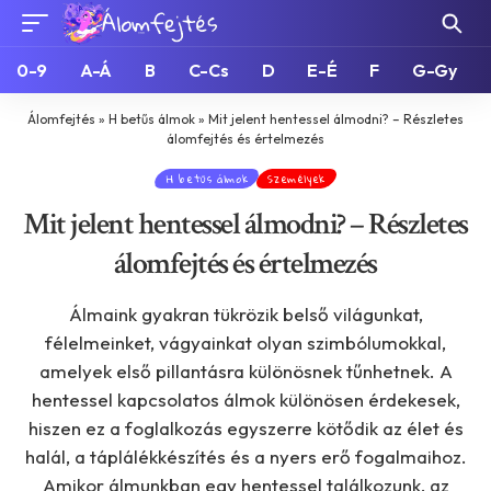
0-9
A-Á
B
C-Cs
D
E-É
F
G-Gy
Álomfejtés
»
H betűs álmok
»
Mit jelent hentessel álmodni? – Részletes
álomfejtés és értelmezés
H betűs álmok
Személyek
Mit jelent hentessel álmodni? – Részletes
álomfejtés és értelmezés
Álmaink gyakran tükrözik belső világunkat,
félelmeinket, vágyainkat olyan szimbólumokkal,
amelyek első pillantásra különösnek tűnhetnek. A
hentessel kapcsolatos álmok különösen érdekesek,
hiszen ez a foglalkozás egyszerre kötődik az élet és
halál, a táplálékkészítés és a nyers erő fogalmaihoz.
Amikor álmunkban egy hentessel találkozunk, az