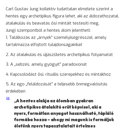
Carl Gustav Jung kollektív tudattalan elmélete szerint a
hentes egy archetipikus figura lehet, aki az áldozathozatal,
átalakulás és beavatás ősi mintáit testesíti meg.
Jungi szempontból a hentes álom jelentheti:
Találkozás az „árnyék” személyiségrésszel, amely
tartalmazza elfojtott tulajdonságainkat
Az átalakulás és újjászületés archetipikus folyamatát
A „sebzés, amely gyógyít” paradoxonát
Kapcsolódást ősi, rituális szerepekhez és mintákhoz
Az ego „feláldozását” a teljesebb
önmegvalósítás
érdekében
„A hentes alakja az álomban gyakran
archetipikus átalakító erőt képvisel, aki a
nyers, formátlan anyagot használható, tápláló
formába hozza – ahogy mi magunk is formáljuk
életünk nyers tapasztalatait értelmes