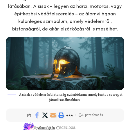
látásában. A sisak – legyen az harci, motoros, vagy
építkezési védőfelszerelés – az álomvilágban
különleges szimbólum, amely védelemről,
biztonságról, de akár elzárkózásról is mesélhet.
A sisak a védelem és biztonság szimbóluma, amely fontos szerepet
játszik az álmokban.
41 perc olvasás
By
Álomfejtés
2025.10.08.