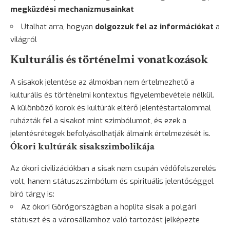
megküzdési mechanizmusainkat
Utalhat arra, hogyan
dolgozzuk fel az információkat
a
világról
Kulturális és történelmi vonatkozások
A sisakok jelentése az álmokban nem értelmezhető a
kulturális és történelmi kontextus figyelembevétele nélkül.
A különböző korok és kultúrák eltérő jelentéstartalommal
ruházták fel a sisakot mint szimbólumot, és ezek a
jelentésrétegek befolyásolhatják álmaink értelmezését is.
Ókori kultúrák sisakszimbolikája
Az ókori civilizációkban a sisak nem csupán védőfelszerelés
volt, hanem státuszszimbólum és spirituális jelentőséggel
bíró tárgy is:
Az ókori Görögországban a hoplita sisak a polgári
státuszt és a városállamhoz való tartozást jelképezte