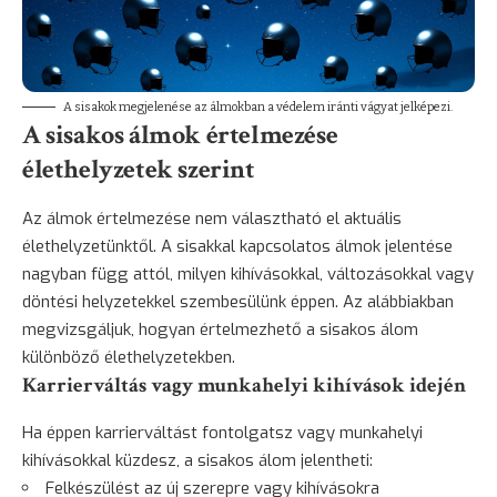
A sisakok megjelenése az álmokban a védelem iránti vágyat jelképezi.
A sisakos álmok értelmezése
élethelyzetek szerint
Az álmok értelmezése nem választható el aktuális
élethelyzetünktől. A sisakkal kapcsolatos álmok jelentése
nagyban függ attól, milyen kihívásokkal, változásokkal vagy
döntési helyzetekkel szembesülünk éppen. Az alábbiakban
megvizsgáljuk, hogyan értelmezhető a sisakos álom
különböző élethelyzetekben.
Karrierváltás vagy munkahelyi kihívások idején
Ha éppen karrierváltást fontolgatsz vagy munkahelyi
kihívásokkal küzdesz, a sisakos álom jelentheti:
Felkészülést az új szerepre vagy kihívásokra