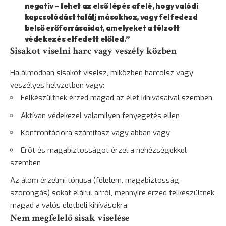
negatív – lehet az első lépés afelé, hogy valódi
kapcsolódást találj másokhoz, vagy felfedezd
belső erőforrásaidat, amelyeket a túlzott
védekezés elfedett előled.”
Sisakot viselni harc vagy veszély közben
Ha álmodban sisakot viselsz, miközben harcolsz vagy
veszélyes helyzetben vagy:
Felkészültnek érzed magad az élet kihívásaival szemben
Aktívan védekezel valamilyen fenyegetés ellen
Konfrontációra számítasz vagy abban vagy
Erőt és magabiztosságot érzel a nehézségekkel
szemben
Az álom érzelmi tónusa (félelem, magabiztosság,
szorongás) sokat elárul arról, mennyire érzed felkészültnek
magad a valós életbeli kihívásokra.
Nem megfelelő sisak viselése