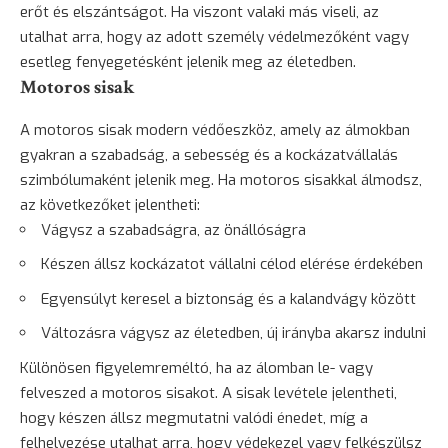
erőt és elszántságot. Ha viszont valaki más viseli, az
utalhat arra, hogy az adott személy védelmezőként vagy
esetleg fenyegetésként jelenik meg az életedben.
Motoros sisak
A motoros sisak modern védőeszköz, amely az álmokban
gyakran a szabadság, a sebesség és a kockázatvállalás
szimbólumaként jelenik meg. Ha motoros sisakkal álmodsz,
az következőket jelentheti:
Vágysz a szabadságra, az önállóságra
Készen állsz kockázatot vállalni célod elérése érdekében
Egyensúlyt keresel a biztonság és a kalandvágy között
Változásra vágysz az életedben, új irányba akarsz indulni
Különösen figyelemreméltó, ha az álomban le- vagy
felveszed a motoros sisakot. A sisak levétele jelentheti,
hogy készen állsz megmutatni valódi énedet, míg a
felhelyezése utalhat arra, hogy védekezel vagy felkészülsz