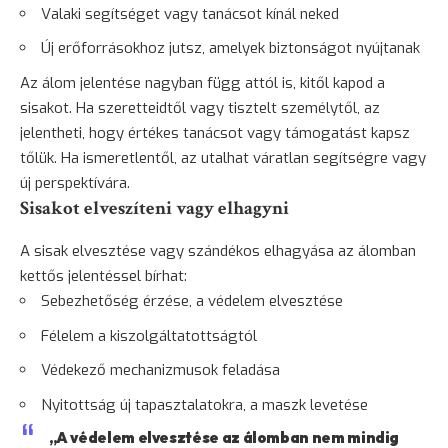
Valaki segítséget vagy tanácsot kínál neked
Új erőforrásokhoz jutsz, amelyek biztonságot nyújtanak
Az álom jelentése nagyban függ attól is, kitől kapod a
sisakot. Ha szeretteidtől vagy tisztelt személytől, az
jelentheti, hogy értékes tanácsot vagy támogatást kapsz
tőlük. Ha ismeretlentől, az utalhat váratlan segítségre vagy
új perspektívára.
Sisakot elveszíteni vagy elhagyni
A sisak elvesztése vagy szándékos elhagyása az álomban
kettős jelentéssel bírhat:
Sebezhetőség érzése, a védelem elvesztése
Félelem a kiszolgáltatottságtól
Védekező mechanizmusok feladása
Nyitottság új tapasztalatokra, a maszk levetése
„A védelem elvesztése az álomban nem mindig