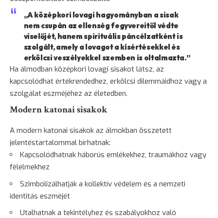
„A középkori lovagi hagyományban a sisak
nem csupán az ellenség fegyvereitől védte
viselőjét, hanem spirituális páncélzatként is
szolgált, amely a lovagot a kísértésekkel és
erkölcsi veszélyekkel szemben is oltalmazta.”
Ha álmodban középkori lovagi sisakot látsz, az
kapcsolódhat értékrendedhez, erkölcsi dilemmáidhoz vagy a
szolgálat eszméjéhez az életedben.
Modern katonai sisakok
A modern katonai sisakok az álmokban összetett
jelentéstartalommal bírhatnak:
Kapcsolódhatnak háborús emlékekhez, traumákhoz vagy
félelmekhez
Szimbolizálhatják a kollektív védelem és a nemzeti
identitás eszméjét
Utalhatnak a tekintélyhez és szabályokhoz való