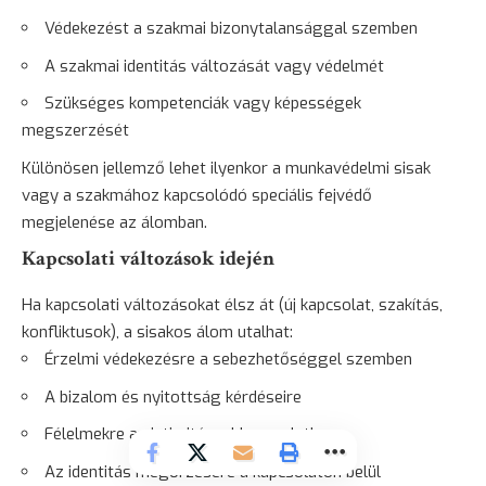
Védekezést a szakmai bizonytalansággal szemben
A szakmai identitás változását vagy védelmét
Szükséges kompetenciák vagy képességek
megszerzését
Különösen jellemző lehet ilyenkor a munkavédelmi sisak
vagy a szakmához kapcsolódó speciális fejvédő
megjelenése az álomban.
Kapcsolati változások idején
Ha kapcsolati változásokat élsz át (új kapcsolat, szakítás,
konfliktusok), a sisakos álom utalhat:
Érzelmi védekezésre a sebezhetőséggel szemben
A bizalom és nyitottság kérdéseire
Félelmekre az intimitással kapcsolatban
Az identitás megőrzésére a kapcsolaton belül