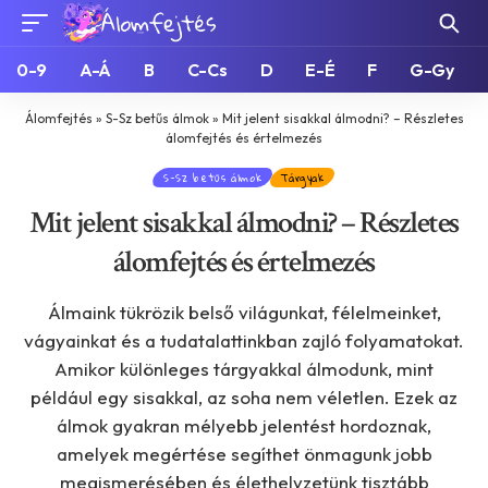
0-9
A-Á
B
C-Cs
D
E-É
F
G-Gy
Álomfejtés
»
S-Sz betűs álmok
»
Mit jelent sisakkal álmodni? – Részletes
álomfejtés és értelmezés
S-Sz betűs álmok
Tárgyak
Mit jelent sisakkal álmodni? – Részletes
álomfejtés és értelmezés
Álmaink tükrözik belső világunkat, félelmeinket,
vágyainkat és a tudatalattinkban zajló folyamatokat.
Amikor különleges tárgyakkal álmodunk, mint
például egy sisakkal, az soha nem véletlen. Ezek az
álmok gyakran mélyebb jelentést hordoznak,
amelyek megértése segíthet önmagunk jobb
megismerésében és élethelyzetünk tisztább