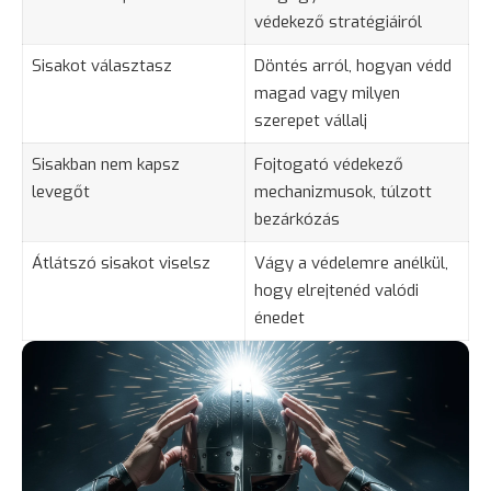
védekező stratégiáiról
Sisakot választasz
Döntés arról, hogyan védd
magad vagy milyen
szerepet vállalj
Sisakban nem kapsz
Fojtogató védekező
levegőt
mechanizmusok, túlzott
bezárkózás
Átlátszó sisakot viselsz
Vágy a védelemre anélkül,
hogy elrejtenéd valódi
énedet