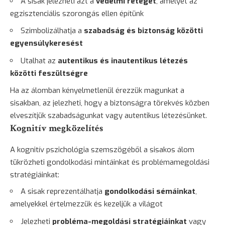
A sisak jelezheti azt a
védelmi réteget
, amelyet az
egzisztenciális
szorongás
ellen építünk
Szimbolizálhatja a
szabadság és biztonság közötti
egyensúlykeresést
Utalhat az
autentikus és inautentikus létezés
közötti feszültségre
Ha az álomban kényelmetlenül érezzük magunkat a
sisakban, az jelezheti, hogy a biztonságra törekvés közben
elveszítjük szabadságunkat vagy autentikus létezésünket.
Kognitív megközelítés
A kognitív pszichológia szemszögéből a sisakos álom
tükrözheti gondolkodási mintáinkat és problémamegoldási
stratégiáinkat:
A sisak reprezentálhatja
gondolkodási sémáinkat
,
amelyekkel értelmezzük és kezeljük a világot
Jelezheti
probléma-megoldási stratégiáinkat
vagy