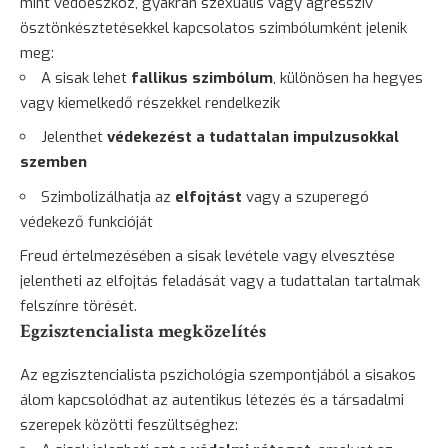
mint védőeszköz, gyakran szexuális vagy agresszív
ösztönkésztetésekkel kapcsolatos szimbólumként jelenik
meg:
A sisak lehet
fallikus szimbólum
, különösen ha hegyes
vagy kiemelkedő részekkel rendelkezik
Jelenthet
védekezést a tudattalan impulzusokkal
szemben
Szimbolizálhatja az
elfojtást
vagy a szuperegó
védekező funkcióját
Freud értelmezésében a sisak levétele vagy elvesztése
jelentheti az elfojtás feladását vagy a tudattalan tartalmak
felszínre törését.
Egzisztencialista megközelítés
Az egzisztencialista pszichológia szempontjából a sisakos
álom kapcsolódhat az autentikus létezés és a társadalmi
szerepek közötti feszültséghez: