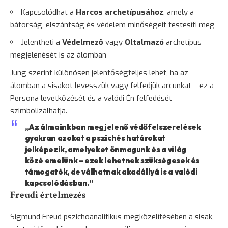
Kapcsolódhat a
Harcos archetípusához
, amely a
bátorság
, elszántság és védelem minőségeit testesíti meg
Jelentheti a
Védelmező
vagy
Oltalmazó
archetípus
megjelenését is az álomban
Jung szerint különösen jelentőségteljes lehet, ha az
álomban a sisakot levesszük vagy felfedjük arcunkat – ez a
Persona levetkőzését és a valódi Én felfedését
szimbolizálhatja.
„Az álmainkban megjelenő védőfelszerelések
gyakran azokat a pszichés határokat
jelképezik, amelyeket önmagunk és a világ
közé emelünk – ezek lehetnek szükségesek és
támogatók, de válhatnak akadállyá is a valódi
kapcsolódásban.”
Freudi értelmezés
Sigmund Freud pszichoanalitikus megközelítésében a sisak,