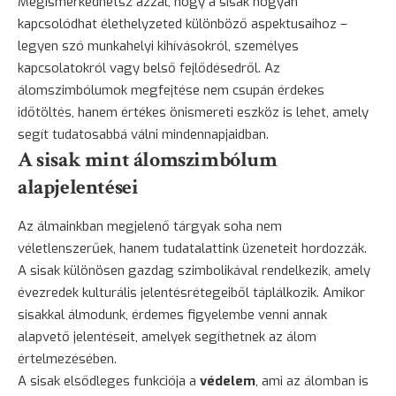
Megismerkedhetsz azzal, hogy a sisak hogyan
kapcsolódhat élethelyzeted különböző aspektusaihoz –
legyen szó munkahelyi kihívásokról, személyes
kapcsolatokról vagy belső fejlődésedről. Az
álomszimbólumok megfejtése nem csupán érdekes
időtöltés, hanem értékes önismereti eszköz is lehet, amely
segít tudatosabbá válni mindennapjaidban.
A sisak mint álomszimbólum
alapjelentései
Az álmainkban megjelenő tárgyak soha nem
véletlenszerűek, hanem tudatalattink üzeneteit hordozzák.
A sisak különösen gazdag szimbolikával rendelkezik, amely
évezredek kulturális jelentésrétegeiből táplálkozik. Amikor
sisakkal álmodunk, érdemes figyelembe venni annak
alapvető jelentéseit, amelyek segíthetnek az álom
értelmezésében.
A sisak elsődleges funkciója a
védelem
, ami az álomban is