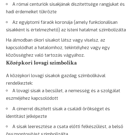
A római centuriók sisakjának díszítettsége rangjukat és
hadi érdemeiket tükrözte
Az egyiptomi fáraók koronája (amely funkcionálisan
sisakként is értelmezhető) az isteni hatalmat szimbolizálta
Ha álmodban ókori sisakot látsz vagy viselsz, az
kapcsolódhat a hatalomhoz, tekintélyhez vagy egy
közösséghez való tartozás vágyához.
Középkori lovagi szimbolika
A középkori lovagi sisakok gazdag szimbolikával
rendelkeztek:
A lovagi sisak a becsület, a nemesség és a szolgálat
eszméjéhez kapcsolódott
A címerrel díszített sisak a családi örökséget és
identitást jelképezte
A sisak leeresztése a csata előtti felkészülést, a belső
összpontosítást szimbolizálta