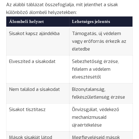
Az alábbi táblázat összefoglalja, mit jelenthet a sisak
különböző álombeli helyzetekben:
Álombeli helyzet
Lehetséges jelentés
Sisakot kapsz ajándékba
Támogatás, új védelem
vagy erőforrás érkezik az
életedbe
Elveszíted a sisakodat
Sebezhetőség érzése,
félelem a védelem
elvesztésétől
Nem találod a sisakodat
Bizonytalanság
,
felkészületlenség érzése
Sisakot tisztítasz
Önvizsgálat, védekező
mechanizmusaid
újraértékelése
Mások sisakját látod
Megfigyeléseid mások