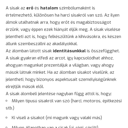
A sisak az
erő
és
hatalom
szimbólumaként is
értelmezhető, különösen ha harci sisakról van szó. Az ilyen
álmok utalhatnak arra, hogy erőt és magabiztosságot
érzünk, vagy éppen ezek hiányát éljük meg. A sisak viselése
jelentheti azt is, hogy felkészültünk a kihívásokra, és készen
állunk szembeszállni az akadályokkal.
Az álomban látott sisak
identitásunkkal
is összefügghet.
A sisak gyakran elfedi az arcot, így kapcsolódhat ahhoz,
ahogyan magunkat prezentáljuk a világban, vagy ahogy
mások látnak minket. Ha az álomban sisakot viselünk, az
jelentheti, hogy bizonyos aspektusait személyiségünknek
elrejtjük mások elől.
A sisak álombeli jelentése nagyban függ attól is, hogy:
Milyen típusú sisakról van szó (harci, motoros, építkezési
stb.)
Ki viseli a sisakot (mi magunk vagy valaki más)
Milyen állapotban van a sisak (új, régi, sérült)