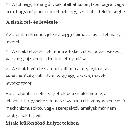
A túl nagy, lötyögő sisak utalhat bizonytalanságra, vagy
arra, hogy még nem nőttél bele egy szerepbe, felelősségbe
A sisak fel- és levétele
Az álomban különös jelentőséggel bírhat a sisak fel- vagy
levétele:
A sisak felvétele jelentheti a felkészülést, a védekezést,
vagy egy új szerep, identitás elfogadását
A sisak levétele szimbolizálhatja a megnyílást, a
sebezhetőség vállalását, vagy egy szerep, maszk
levetkőzését
Ha az álomban nehézséget okoz a sisak levétele, az
jelezheti, hogy nehezen tudsz szabadulni bizonyos védekező
mechanizmusoktól vagy szerepektől, amelyek már nem
szolgálnak téged.
Sisak különböző helyzetekben