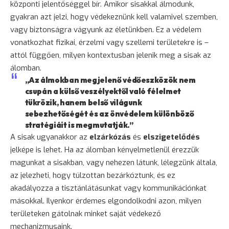
központi jelentőséggel bír. Amikor sisakkal álmodunk,
gyakran azt jelzi, hogy védekeznünk kell valamivel szemben,
vagy biztonságra vágyunk az életünkben. Ez a védelem
vonatkozhat fizikai, érzelmi vagy szellemi területekre is –
attól függően, milyen kontextusban jelenik meg a sisak az
álomban.
„Az álmokban megjelenő védőeszközök nem
csupán a külső veszélyektől való félelmet
tükrözik, hanem belső világunk
sebezhetőségét és az önvédelem különböző
stratégiáit is megmutatják.”
A sisak ugyanakkor az
elzárkózás
és
elszigetelődés
jelképe is lehet. Ha az álomban kényelmetlenül érezzük
magunkat a sisakban, vagy nehezen látunk, lélegzünk általa,
az jelezheti, hogy túlzottan bezárkóztunk, és ez
akadályozza a tisztánlátásunkat vagy kommunikációnkat
másokkal. Ilyenkor érdemes elgondolkodni azon, milyen
területeken gátolnak minket saját védekező
mechanizmusaink.