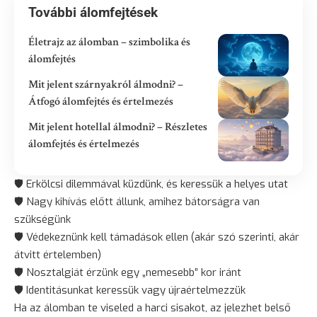
További álomfejtések
Életrajz az álomban – szimbolika és
álomfejtés
Mit jelent szárnyakról álmodni? –
Átfogó álomfejtés és értelmezés
Mit jelent hotellal álmodni? – Részletes
álomfejtés és értelmezés
🛡️ Erkölcsi dilemmával küzdünk, és keressük a helyes utat
🛡️ Nagy kihívás előtt állunk, amihez bátorságra van
szükségünk
🛡️ Védekeznünk kell támadások ellen (akár szó szerinti, akár
átvitt értelemben)
🛡️ Nosztalgiát érzünk egy „nemesebb” kor iránt
🛡️ Identitásunkat keressük vagy újraértelmezzük
Ha az álomban te viseled a harci sisakot, az jelezhet belső