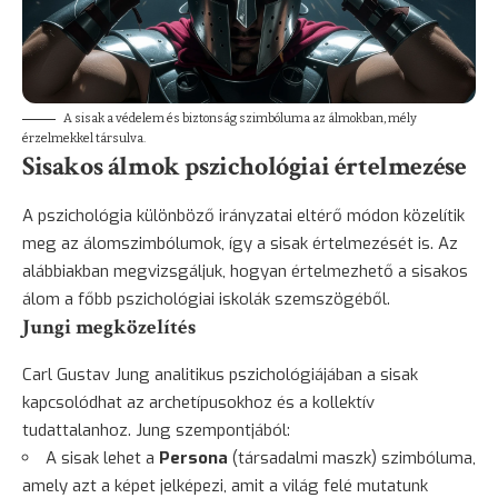
A sisak a védelem és biztonság szimbóluma az álmokban, mély
érzelmekkel társulva.
Sisakos álmok pszichológiai értelmezése
A pszichológia különböző irányzatai eltérő módon közelítik
meg az álomszimbólumok, így a sisak értelmezését is. Az
alábbiakban megvizsgáljuk, hogyan értelmezhető a sisakos
álom a főbb pszichológiai iskolák szemszögéből.
Jungi megközelítés
Carl Gustav Jung analitikus pszichológiájában a sisak
kapcsolódhat az archetípusokhoz és a kollektív
tudattalanhoz. Jung szempontjából:
A sisak lehet a
Persona
(társadalmi maszk) szimbóluma,
amely azt a képet jelképezi, amit a világ felé mutatunk