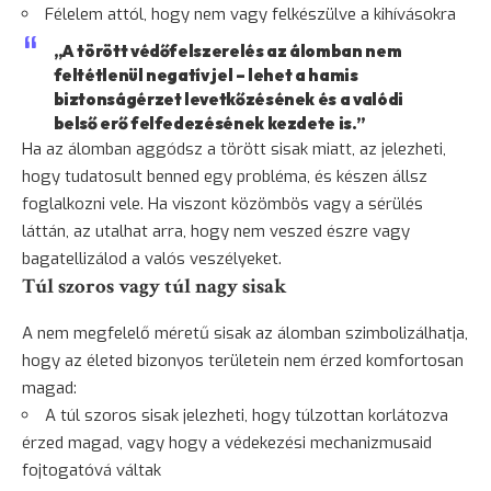
Félelem
attól, hogy nem vagy felkészülve a kihívásokra
„A törött védőfelszerelés az álomban nem
feltétlenül negatív jel – lehet a hamis
biztonságérzet levetkőzésének és a valódi
belső erő felfedezésének kezdete is.”
Ha az álomban aggódsz a törött sisak miatt, az jelezheti,
hogy tudatosult benned egy probléma, és készen állsz
foglalkozni vele. Ha viszont közömbös vagy a sérülés
láttán, az utalhat arra, hogy nem veszed észre vagy
bagatellizálod a valós veszélyeket.
Túl szoros vagy túl nagy sisak
A nem megfelelő méretű sisak az álomban szimbolizálhatja,
hogy az életed bizonyos területein nem érzed komfortosan
magad:
A túl szoros sisak jelezheti, hogy túlzottan korlátozva
érzed magad, vagy hogy a védekezési mechanizmusaid
fojtogatóvá váltak