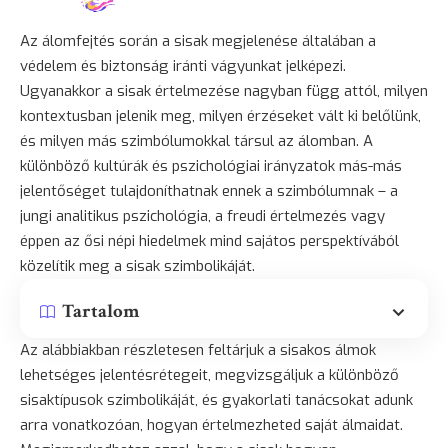
Az álomfejtés során a sisak megjelenése általában a
védelem és
biztonság
iránti vágyunkat jelképezi.
Ugyanakkor a sisak értelmezése nagyban függ attól, milyen
kontextusban jelenik meg, milyen érzéseket vált ki belőlünk,
és milyen más szimbólumokkal társul az álomban. A
különböző kultúrák és pszichológiai irányzatok más-más
jelentőséget tulajdoníthatnak ennek a szimbólumnak – a
jungi analitikus pszichológia, a freudi értelmezés vagy
éppen az ősi népi hiedelmek mind sajátos perspektívából
közelítik meg a sisak szimbolikáját.
Tartalom
Az alábbiakban részletesen feltárjuk a sisakos álmok
lehetséges jelentésrétegeit, megvizsgáljuk a különböző
sisaktípusok szimbolikáját, és gyakorlati tanácsokat adunk
arra vonatkozóan, hogyan értelmezheted saját álmaidat.