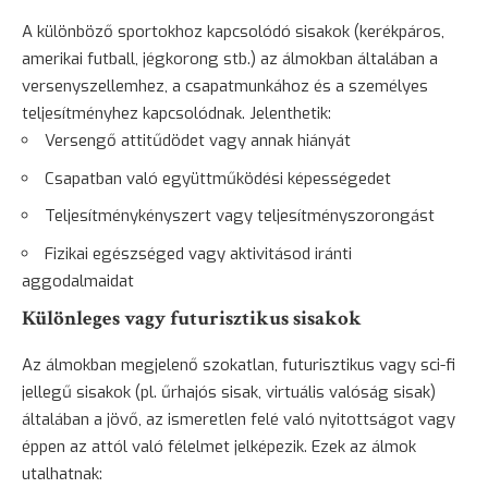
A különböző sportokhoz kapcsolódó sisakok (kerékpáros,
amerikai futball, jégkorong stb.) az álmokban általában a
versenyszellemhez, a csapatmunkához és a személyes
teljesítményhez kapcsolódnak. Jelenthetik:
Versengő attitűdödet vagy annak hiányát
Csapatban való együttműködési képességedet
Teljesítménykényszert vagy teljesítményszorongást
Fizikai egészséged vagy aktivitásod iránti
aggodalmaidat
Különleges vagy futurisztikus sisakok
Az álmokban megjelenő szokatlan, futurisztikus vagy sci-fi
jellegű sisakok (pl. űrhajós sisak, virtuális valóság sisak)
általában a jövő, az ismeretlen felé való nyitottságot vagy
éppen az attól való félelmet jelképezik. Ezek az álmok
utalhatnak: