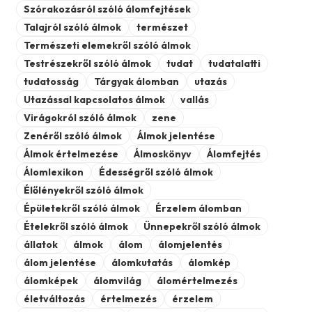
Szórakozásról szóló álomfejtések
Talajról szóló álmok
természet
Természeti elemekről szóló álmok
Testrészekről szóló álmok
tudat
tudatalatti
tudatosság
Tárgyak álomban
utazás
Utazással kapcsolatos álmok
vallás
Virágokról szóló álmok
zene
Zenéről szóló álmok
Álmok jelentése
Álmok értelmezése
Álmoskönyv
Álomfejtés
Álomlexikon
Édességről szóló álmok
Élőlényekről szóló álmok
Épületekről szóló álmok
Érzelem álomban
Ételekről szóló álmok
Ünnepekről szóló álmok
állatok
álmok
álom
álomjelentés
álom jelentése
álomkutatás
álomkép
álomképek
álomvilág
álomértelmezés
életváltozás
értelmezés
érzelem