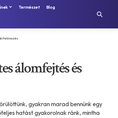
ínek
Természet
Blog
s értelmezés
tes álomfejtés és
körülöttünk, gyakran marad bennünk egy
teljes hatást gyakorolnak ránk, mintha