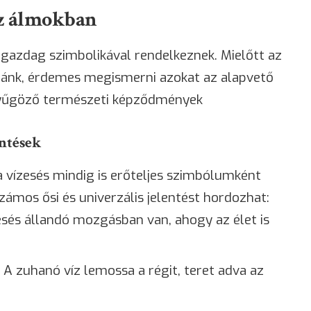
az álmokban
 gazdag szimbolikával rendelkeznek. Mielőtt az
ánk, érdemes megismerni azokat az alapvető
enyűgöző természeti képződmények
entések
a vízesés mindig is erőteljes szimbólumként
ámos ősi és univerzális jelentést hordozhat:
esés állandó mozgásban van, ahogy az élet is
 A zuhanó víz lemossa a régit, teret adva az