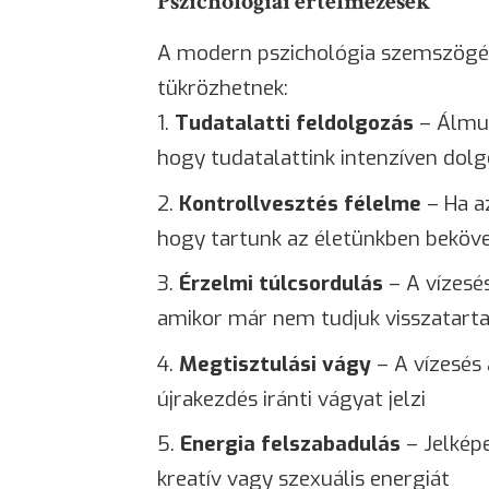
Pszichológiai értelmezések
A modern pszichológia szemszögéb
tükrözhetnek:
Tudatalatti feldolgozás
– Álmun
hogy tudatalattink intenzíven dol
Kontrollvesztés félelme
– Ha az
hogy tartunk az életünkben beköve
Érzelmi túlcsordulás
– A vízesés
amikor már nem tudjuk visszatarta
Megtisztulási vágy
– A vízesés 
újrakezdés iránti vágyat jelzi
Energia felszabadulás
– Jelképe
kreatív vagy szexuális energiát