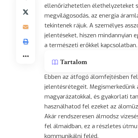
ellenőrizhetetlen élethelyzeteket 
megvilágosodás, az energia áramlá
tekintenek rájuk. A személyes asszo
jelentéseket, hiszen mindannyian e
a természeti erőkkel kapcsolatban.
Tartalom
Ebben az átfogó álomfejtésben fe
jelentésrétegeit. Megismerkedünk a
magyarázatokkal, és gyakorlati ta
használhatod fel ezeket az álomüz
Akár rendszeresen álmodsz vízesés
fel álmaidban, ez a részletes útmut
kommunikálni feléd.