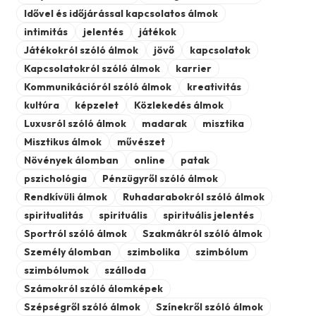
Idővel és időjárással kapcsolatos álmok
intimitás
jelentés
játékok
Játékokról szóló álmok
jövő
kapcsolatok
Kapcsolatokról szóló álmok
karrier
Kommunikációról szóló álmok
kreativitás
kultúra
képzelet
Közlekedés álmok
Luxusról szóló álmok
madarak
misztika
Misztikus álmok
művészet
Növények álomban
online
patak
pszichológia
Pénzügyről szóló álmok
Rendkívüli álmok
Ruhadarabokról szóló álmok
spiritualitás
spirituális
spirituális jelentés
Sportról szóló álmok
Szakmákról szóló álmok
Személy álomban
szimbolika
szimbólum
szimbólumok
szálloda
Számokról szóló álomképek
Szépségről szóló álmok
Színekről szóló álmok