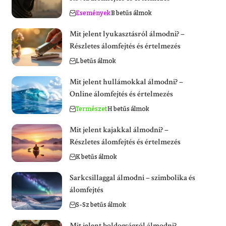
Események
B betűs álmok
Mit jelent lyukasztásról álmodni? –
Részletes álomfejtés és értelmezés
L betűs álmok
Mit jelent hullámokkal álmodni? –
Online álomfejtés és értelmezés
Természet
H betűs álmok
Mit jelent kajakkal álmodni? –
Részletes álomfejtés és értelmezés
K betűs álmok
Sarkcsillaggal álmodni – szimbolika és
álomfejtés
S-Sz betűs álmok
Mit jelent boldogságról álmodni?