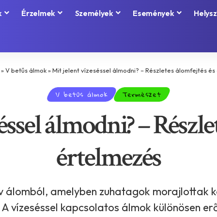
k
Érzelmek
Személyek
Események
Helysz
»
V betűs álmok
»
Mit jelent vízeséssel álmodni? – Részletes álomfejtés é
V betűs álmok
Természet
éssel álmodni? – Részle
értelmezés
zív álomból, amelyben zuhatagok morajlottak 
 vízeséssel kapcsolatos álmok különösen erő