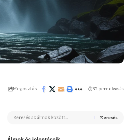
Megosztás
32 perc olvasás
Keresés
Álmok és jelentéseik