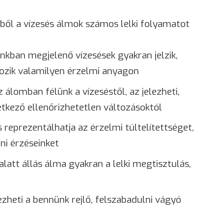
ől a vízesés álmok számos lelki folyamatot
kban megjelenő vízesések gyakran jelzik,
gozik valamilyen érzelmi anyagon
 álomban félünk a vízeséstől, az jelezheti,
tkező ellenőrizhetetlen változásoktól
 reprezentálhatja az érzelmi túltelítettséget,
ni érzéseinket
alatt állás álma gyakran a lelki megtisztulás,
zheti a bennünk rejlő, felszabadulni vágyó