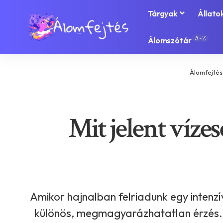
Tárgyak
Állato
A-Z
Álomszótár
Álomfejtés
Mit jelent vízes
Amikor hajnalban felriadunk egy inten
különös, megmagyarázhatatlan érzés. A