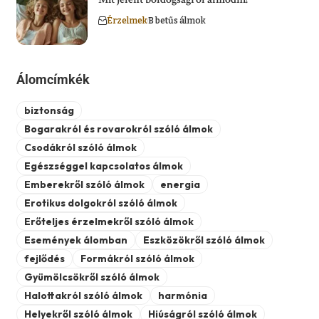
Érzelmek
B betűs álmok
Álomcímkék
biztonság
Bogarakról és rovarokról szóló álmok
Csodákról szóló álmok
Egészséggel kapcsolatos álmok
Emberekről szóló álmok
energia
Erotikus dolgokról szóló álmok
Erőteljes érzelmekről szóló álmok
Események álomban
Eszközökről szóló álmok
fejlődés
Formákról szóló álmok
Gyümölcsökről szóló álmok
Halottakról szóló álmok
harmónia
Helyekről szóló álmok
Hiúságról szóló álmok