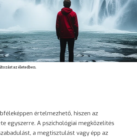
áltozást az életedben.
bféleképpen értelmezhető, hiszen az
e egyszerre. A pszichológiai megközelítés
szabadulást, a megtisztulást vagy épp az