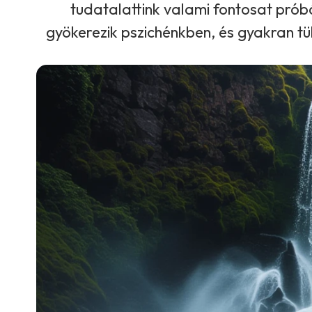
tudatalattink valami fontosat prób
gyökerezik pszichénkben, és gyakran tük