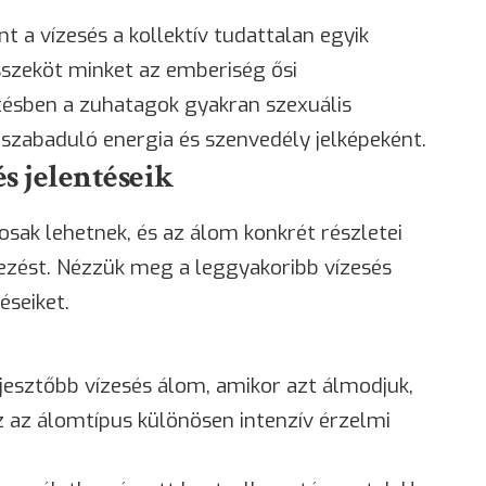
nt a vízesés a kollektív tudattalan egyik
szeköt minket az emberiség ősi
ítésben a zuhatagok gyakran szexuális
szabaduló energia és szenvedély jelképeként.
és jelentéseik
osak lehetnek, és az álom konkrét részletei
mezést. Nézzük meg a leggyakoribb vízesés
éseiket.
ijesztőbb vízesés álom, amikor azt álmodjuk,
z az álomtípus különösen intenzív érzelmi