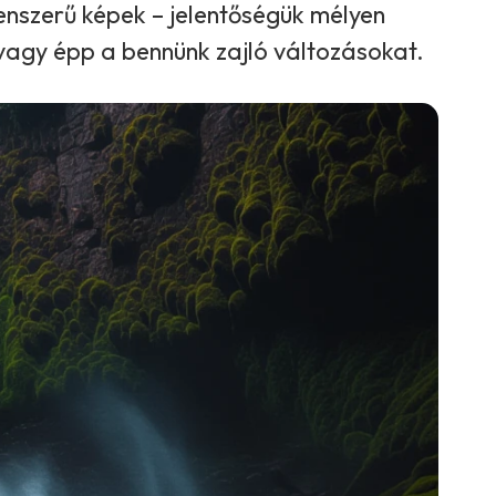
enszerű képek – jelentőségük mélyen
t vagy épp a bennünk zajló változásokat.