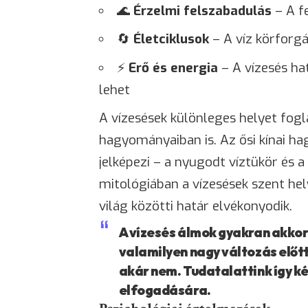
🌊
Érzelmi felszabadulás
– A f
🔄
Életciklusok
– A víz körforgá
⚡
Erő és energia
– A vízesés ha
lehet
A vízesések különleges helyet fogl
hagyományaiban is. Az ősi kínai ha
jelképezi – a nyugodt víztükör és a
mitológiában a vízesések szent helye
világ közötti határ elvékonyodik.
A vízesés álmok gyakran akkor
valamilyen nagy változás előt
akár nem. Tudatalattink így ké
elfogadására.