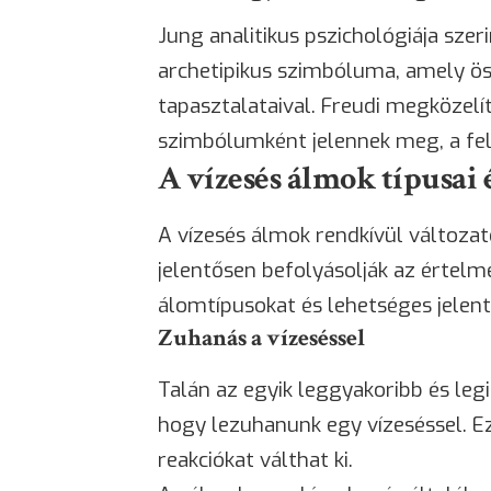
Jung analitikus pszichológiája szeri
archetipikus szimbóluma, amely ös
tapasztalataival. Freudi megközel
szimbólumként jelennek meg, a fel
A vízesés álmok típusai 
A vízesés álmok rendkívül változat
jelentősen befolyásolják az értel
álomtípusokat és lehetséges jelent
Zuhanás a vízeséssel
Talán az egyik leggyakoribb és leg
hogy lezuhanunk egy vízeséssel. E
reakciókat válthat ki.