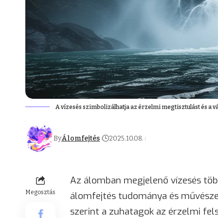
A vízesés szimbolizálhatja az érzelmi megtisztulást és a v
By
Álomfejtés
2025.10.08.
Az álomban megjelenő vízesés töb
Megosztás
álomfejtés tudománya és művészet
szerint a zuhatagok az érzelmi fel