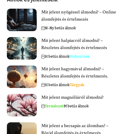
Mit jelent nyögéssel álmodni? – Online
álomfejtés és értelmezés
N-Ny betűs álmok
Mit jelent halpiacról álmodni? –
Részletes álomfejtés és értelmezés
H betűs álmok
Helyszínek
Mit jelent hagymával álmodni? –
Részletes álomfejtés és értelmezés.
H betűs álmok
Tárgyak
Mit jelent magnóliáról álmodni?
Természet
M betűs álmok
Mit jelent a becsapás az álomban? –
Rövid álomfejtés és értelmezés