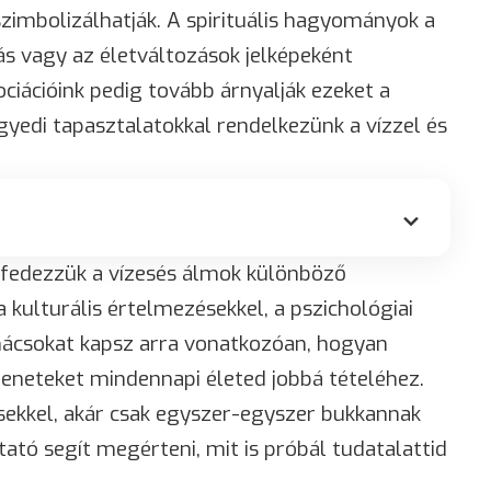
szimbolizálhatják. A spirituális hagyományok a
s vagy az életváltozások jelképeként
ciációink pedig tovább árnyalják ezeket a
gyedi tapasztalatokkal rendelkezünk a vízzel és
lfedezzük a vízesés álmok különböző
 kulturális értelmezésekkel, a pszichológiai
nácsokat kapsz arra vonatkozóan, hogyan
eneteket mindennapi életed jobbá tételéhez.
ekkel, akár csak egyszer-egyszer bukkannak
ató segít megérteni, mit is próbál tudatalattid