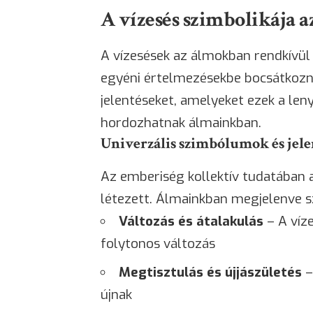
A vízesés szimbolikája 
A vízesések az álmokban rendkívül
egyéni értelmezésekbe bocsátkozn
jelentéseket, amelyeket ezek a l
hordozhatnak álmainkban.
Univerzális szimbólumok és jel
Az emberiség kollektív tudatában 
létezett. Álmainkban megjelenve sz
Változás és átalakulás
– A víz
folytonos változás
Megtisztulás és újjászületés
–
újnak