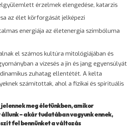
elgyülemlett érzelmek elengedése, katarzis
sa az élet körforgását jelképezi
talmas energiája az életenergia szimbóluma
alnak el számos kultúra mitológiájában és
gyományban a vízesés a jin és jang egyensúlyát
 dinamikus zuhatag ellentétét. A kelta
knek számítottak, ahol a fizikai és spirituális
 jelennek meg életünkben, amikor
t állunk – akár tudatában vagyunk ennek,
szít fel bennünket a változás