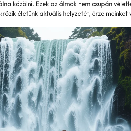
álna közölni. Ezek az álmok nem csupán véletl
rözik életünk aktuális helyzetét, érzelmeinke