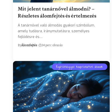
Mit jelent tanárnővel álmodni? –
Részletes álomfejtés és értelmezés
A tanárnővel való álmodás gyakori szimbólum,
amely tudásra, iránymutatásra, személyes
fejlődésre és…
By
Álomfejtés
34 perc olvasás
Egészséggel kapcsolatos álmok