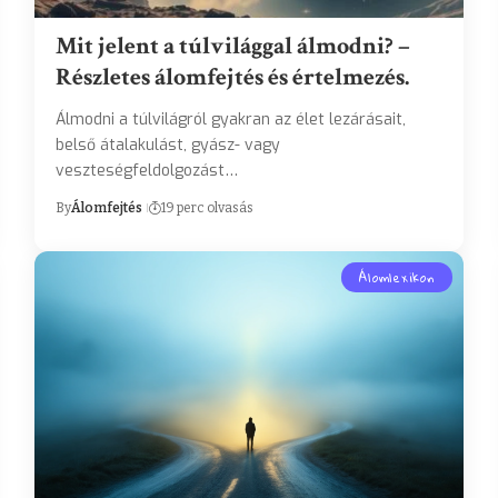
Mit jelent a túlvilággal álmodni? –
Részletes álomfejtés és értelmezés.
Álmodni a túlvilágról gyakran az élet lezárásait,
belső átalakulást, gyász- vagy
veszteségfeldolgozást…
By
Álomfejtés
19 perc olvasás
Álomlexikon