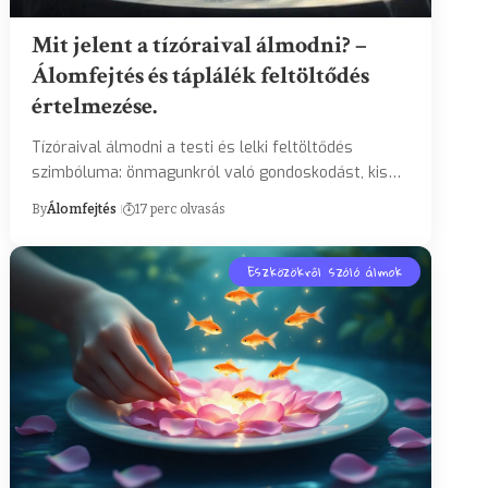
Mit jelent a tízóraival álmodni? –
Álomfejtés és táplálék feltöltődés
értelmezése.
Tízóraival álmodni a testi és lelki feltöltődés
szimbóluma: önmagunkról való gondoskodást, kis…
By
Álomfejtés
17 perc olvasás
Eszközökről szóló álmok