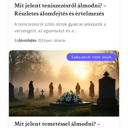
Mit jelent teniszezésről álmodni? –
Részletes álomfejtés és értelmezés
A teniszezésről szóló álmok gyakran jelképezik a
versengést, az egyensúlyt és a…
By
Álomfejtés
26 perc olvasás
Emberekről szóló álmok
Mit jelent temetéssel álmodni? –