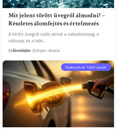
Mit jelent törött üvegről álmodni? –
Részletes álomfejtés és értelmezés
A törött üvegről szóló álmok a sebezhetőség, a
változás és a lelki…
By
Álomfejtés
24 perc olvasás
Emberekről szóló álmok