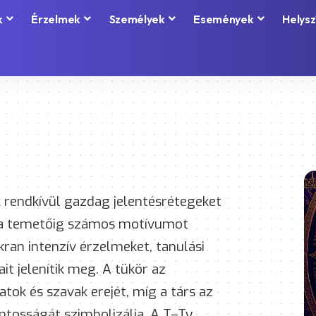
k
Érzelmek
Személyek
Események
Helysz
rendkívül gazdag jelentésrétegeket
ól a temetőig számos motívumot
an intenzív érzelmeket, tanulási
it jelenítik meg. A tükör az
atok és szavak erejét, míg a társ az
ntosságát szimbolizálja. A T–Ty