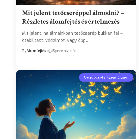
Mit jelent tetőcseréppel álmodni? –
Részletes álomfejtés és értelmezés
Mit jelent, ha álmainkban tetőcserép bukkan fel –
stabilitást, védelmet, vagy épp…
By
Álomfejtés
15 perc olvasás
Emberekről szóló álmok