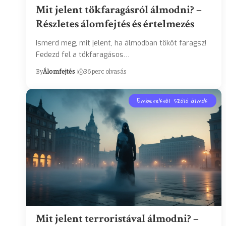
Mit jelent tökfaragásról álmodni? –
Részletes álomfejtés és értelmezés
Ismerd meg, mit jelent, ha álmodban tököt faragsz!
Fedezd fel a tökfaragásos…
By
Álomfejtés
36 perc olvasás
Emberekről szóló álmok
Mit jelent terroristával álmodni? –