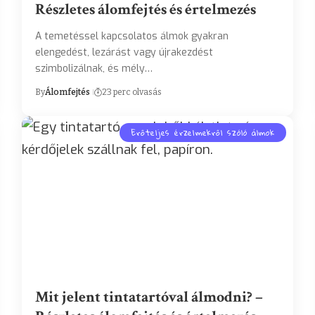
Részletes álomfejtés és értelmezés
A temetéssel kapcsolatos álmok gyakran
elengedést, lezárást vagy újrakezdést
szimbolizálnak, és mély…
By
Álomfejtés
23 perc olvasás
Erőteljes érzelmekről szóló álmok
Mit jelent tintatartóval álmodni? –