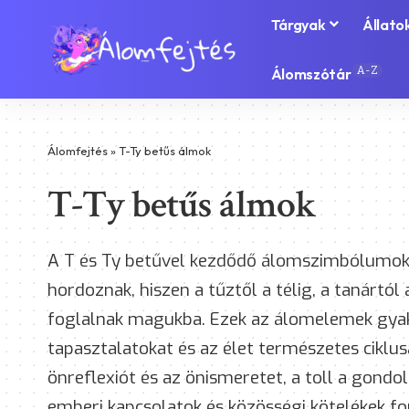
Tárgyak
Állato
A-Z
Álomszótár
Álomfejtés
»
T-Ty betűs álmok
T-Ty betűs álmok
A T és Ty betűvel kezdődő álomszimbólumok 
hordoznak, hiszen a tűztől a télig, a tanárt
foglalnak magukba. Ezek az álomelemek gyakr
tapasztalatokat és az élet természetes ciklusa
önreflexiót és az önismeretet, a toll a gondol
emberi kapcsolatok és közösségi kötelékek fo