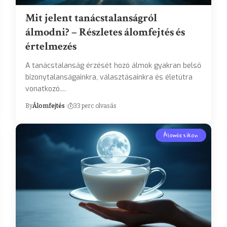
Mit jelent tanácstalanságról
álmodni? – Részletes álomfejtés és
értelmezés
A tanácstalanság érzését hozó álmok gyakran belső
bizonytalanságainkra, választásainkra és életútra
vonatkozó…
By
Álomfejtés
33 perc olvasás
Álomlexikon