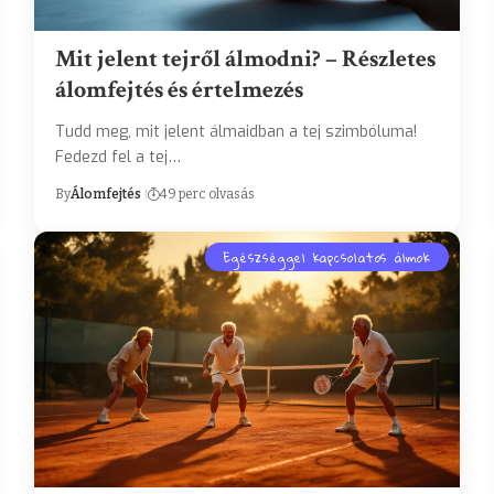
Mit jelent tejről álmodni? – Részletes
álomfejtés és értelmezés
Tudd meg, mit jelent álmaidban a tej szimbóluma!
Fedezd fel a tej…
By
Álomfejtés
49 perc olvasás
Egészséggel kapcsolatos álmok