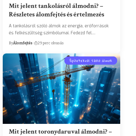
Mit jelent tankolásról álmodni? –
Részletes álomfejtés és értelmezés
A tankolásról szóló álmok az energia, erőforrások
és felkészültség szimbólumai. Fedezd fel…
By
Álomfejtés
29 perc olvasás
Épületekről szóló álmok
Mit jelent toronydaruval álmodni? –