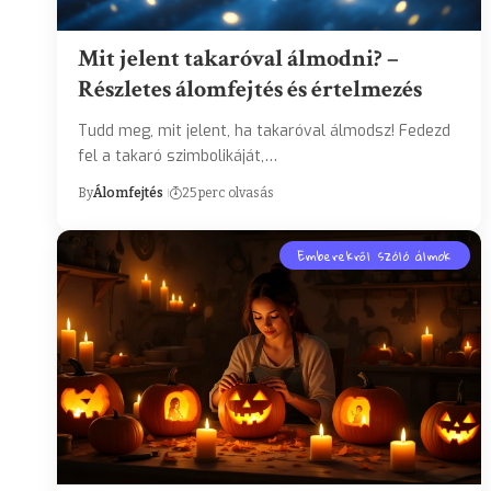
Mit jelent takaróval álmodni? –
Részletes álomfejtés és értelmezés
Tudd meg, mit jelent, ha takaróval álmodsz! Fedezd
fel a takaró szimbolikáját,…
By
Álomfejtés
25 perc olvasás
Emberekről szóló álmok