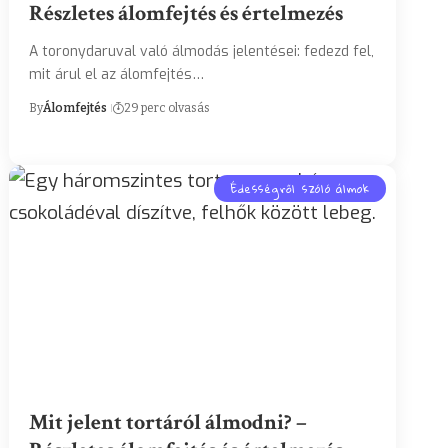
Részletes álomfejtés és értelmezés
A toronydaruval való álmodás jelentései: fedezd fel,
mit árul el az álomfejtés…
By
Álomfejtés
29 perc olvasás
Édességről szóló álmok
Mit jelent tortáról álmodni? –