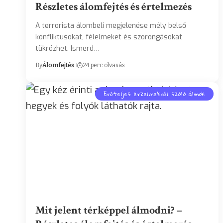
Részletes álomfejtés és értelmezés
A terrorista álombeli megjelenése mély belső
konfliktusokat, félelmeket és szorongásokat
tükrözhet. Ismerd…
By
Álomfejtés
24 perc olvasás
Erőteljes érzelmekről szóló álmok
Mit jelent térképpel álmodni? –