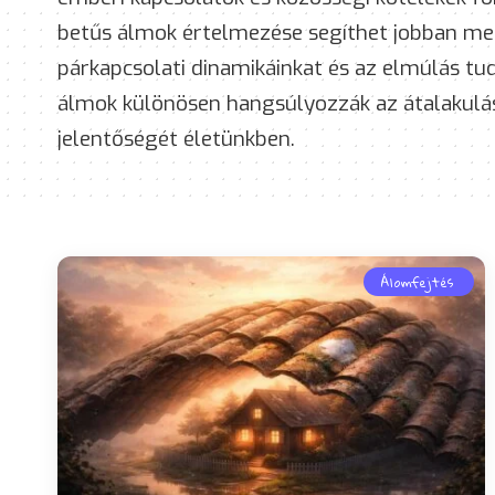
betűs álmok értelmezése segíthet jobban meg
párkapcsolati dinamikáinkat és az elmúlás tu
álmok különösen hangsúlyozzák az átalakulás, 
jelentőségét életünkben.
Álomfejtés