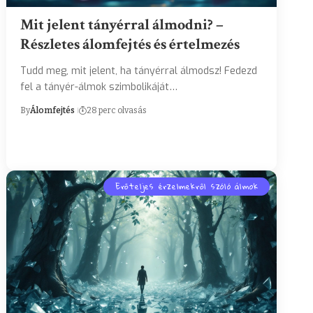
Mit jelent tányérral álmodni? –
Részletes álomfejtés és értelmezés
Tudd meg, mit jelent, ha tányérral álmodsz! Fedezd
fel a tányér-álmok szimbolikáját…
By
Álomfejtés
28 perc olvasás
Erőteljes érzelmekről szóló álmok