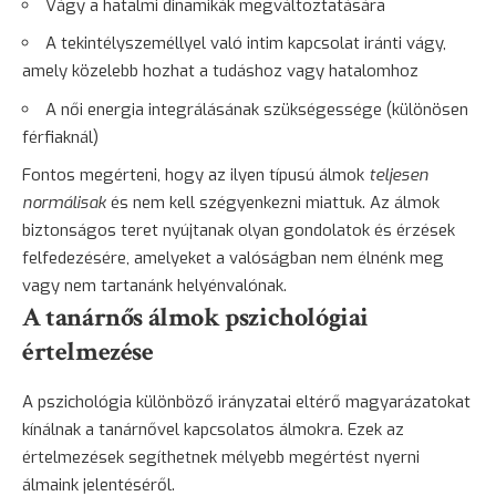
Vágy a hatalmi dinamikák megváltoztatására
A tekintélyszeméllyel való intim kapcsolat iránti vágy,
amely közelebb hozhat a tudáshoz vagy hatalomhoz
A női energia integrálásának szükségessége (különösen
férfiaknál)
Fontos megérteni, hogy az ilyen típusú álmok
teljesen
normálisak
és nem kell szégyenkezni miattuk. Az álmok
biztonságos teret nyújtanak olyan gondolatok és érzések
felfedezésére, amelyeket a valóságban nem élnénk meg
vagy nem tartanánk helyénvalónak.
A tanárnős álmok pszichológiai
értelmezése
A pszichológia különböző irányzatai eltérő magyarázatokat
kínálnak a tanárnővel kapcsolatos álmokra. Ezek az
értelmezések segíthetnek mélyebb megértést nyerni
álmaink jelentéséről.