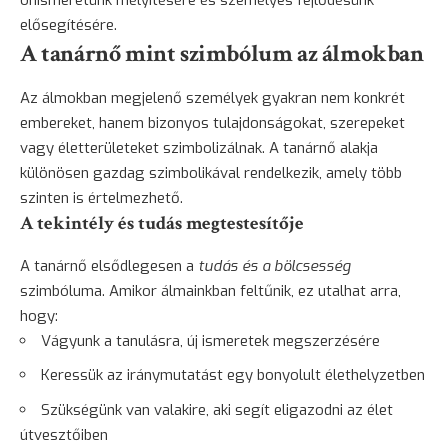
elősegítésére.
A tanárnő mint szimbólum az álmokban
Az álmokban megjelenő személyek gyakran nem konkrét
embereket, hanem bizonyos tulajdonságokat, szerepeket
vagy életterületeket szimbolizálnak. A tanárnő alakja
különösen gazdag szimbolikával rendelkezik, amely több
szinten is értelmezhető.
A tekintély és tudás megtestesítője
A tanárnő elsődlegesen a
tudás és a
bölcsesség
szimbóluma. Amikor álmainkban feltűnik, ez utalhat arra,
hogy:
Vágyunk a tanulásra, új ismeretek megszerzésére
Keressük az iránymutatást egy bonyolult élethelyzetben
Szükségünk van valakire, aki segít eligazodni az élet
útvesztőiben