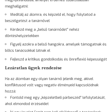
megnyilvánulása, amelyet érdemes tudatosabban
meghallgatni:
Meditálj az álomra, és képzeld el, hogy folytatod a
beszélgetést a tanárnővel
Kérdezd meg a „belső tanárnődet” nehéz
döntéshelyzetekben
Figyelj azokra a belső hangokra, amelyek támogatnak és
bölcs tanácsokkal látnak el
Fejleszd a kritikus gondolkodás és önreflexió képességét
Lezáratlan ügyek rendezése
Ha az álomban egy olyan tanárnő jelenik meg, akivel
konfliktusod volt vagy negatív élményeid kapcsolódnak
hozzá:
Fontold meg egy „képzeletbeli párbeszéd” lefolytatását,
ahol elmondod érzéseidet