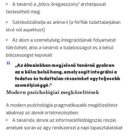
A tanárnő a „bölcs öregasszony” archetípusát
testesítheti meg
Szimbolizálhatja az anima-t (a férfiak tudattalanjában
lévő női aspektust)
Az álom a személyiség integrációjának folyamatát
tükrözheti, ahol a tanárnő a tudatosságot és a belső
bölcsességet képviseli
„Az álmainkban megjelenő tanárnő gyakran
az a bölcs belső hang, amely segít integrálni a
tudatos és tudattalan részeinket egy teljesebb
személyiséggé.”
Modern pszichológiai megközelítések
A modern pszichológia pragmatikusabb megközelítést
alkalmaz az álmok értelmezésében:
A tanárnős álmok az információfeldolgozás részei,
amelyek során az agy rendszerezi a napi tapasztalatokat