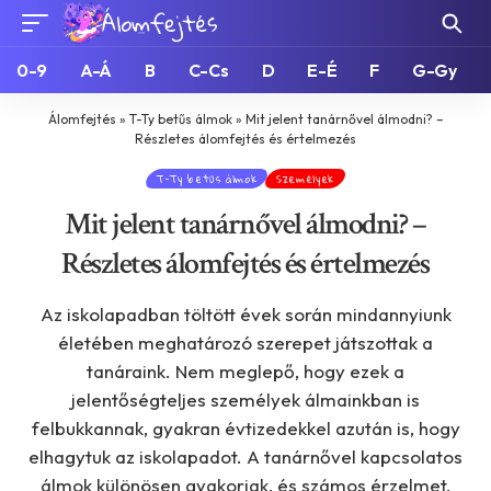
0-9
A-Á
B
C-Cs
D
E-É
F
G-Gy
Álomfejtés
»
T-Ty betűs álmok
»
Mit jelent tanárnővel álmodni? –
Részletes álomfejtés és értelmezés
T-Ty betűs álmok
Személyek
Mit jelent tanárnővel álmodni? –
Részletes álomfejtés és értelmezés
Az iskolapadban töltött évek során mindannyiunk
életében meghatározó szerepet játszottak a
tanáraink. Nem meglepő, hogy ezek a
jelentőségteljes személyek álmainkban is
felbukkannak, gyakran évtizedekkel azután is, hogy
elhagytuk az iskolapadot. A tanárnővel kapcsolatos
álmok különösen gyakoriak, és számos érzelmet,