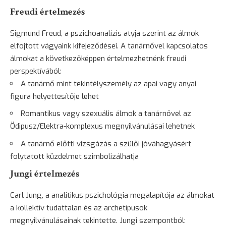
Freudi értelmezés
Sigmund Freud, a pszichoanalízis atyja szerint az álmok
elfojtott vágyaink kifejeződései. A tanárnővel kapcsolatos
álmokat a következőképpen értelmezhetnénk freudi
perspektívából:
A tanárnő mint tekintélyszemély az apai vagy anyai
figura helyettesítője lehet
Romantikus vagy szexuális álmok a tanárnővel az
Ödipusz/Elektra-komplexus megnyilvánulásai lehetnek
A tanárnő előtti vizsgázás a szülői jóváhagyásért
folytatott küzdelmet szimbolizálhatja
Jungi értelmezés
Carl Jung, a analitikus pszichológia megalapítója az álmokat
a kollektív tudattalan és az archetípusok
megnyilvánulásainak tekintette. Jungi szempontból: