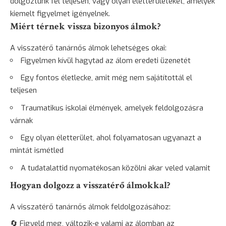
dolgoztunk fel teljesen, vagy olyan életterületeket, amelyek
kiemelt figyelmet igényelnek.
Miért térnek vissza bizonyos álmok?
A visszatérő tanárnős álmok lehetséges okai:
Figyelmen kívül hagytad az álom eredeti üzenetét
Egy fontos életlecke, amit még nem sajátítottál el
teljesen
Traumatikus iskolai élmények, amelyek feldolgozásra
várnak
Egy olyan életterület, ahol folyamatosan ugyanazt a
mintát ismétled
A tudatalattid nyomatékosan közölni akar veled valamit
Hogyan dolgozz a visszatérő álmokkal?
A visszatérő tanárnős álmok feldolgozásához:
🔄 Figyeld meg, változik-e valami az álomban az