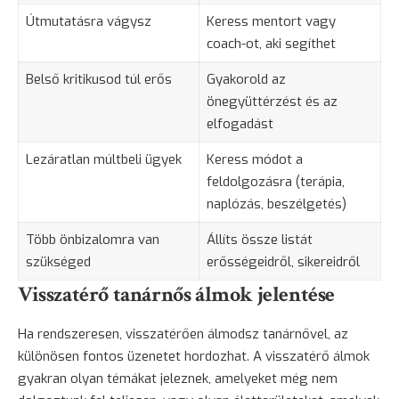
Útmutatásra vágysz
Keress mentort vagy
coach-ot, aki segíthet
Belső kritikusod túl erős
Gyakorold az
önegyüttérzést és az
elfogadást
Lezáratlan múltbeli ügyek
Keress módot a
feldolgozásra (terápia,
naplózás, beszélgetés)
Több önbizalomra van
Állíts össze listát
szükséged
erősségeidről, sikereidről
Visszatérő tanárnős álmok jelentése
Ha rendszeresen, visszatérően álmodsz tanárnővel, az
különösen fontos üzenetet hordozhat. A visszatérő álmok
gyakran olyan témákat jeleznek, amelyeket még nem