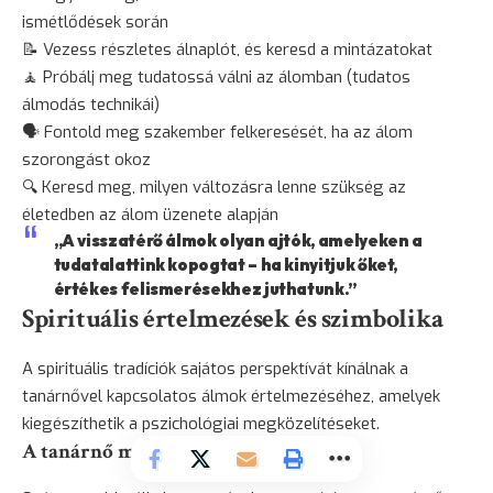
ismétlődések során
📝 Vezess részletes álnaplót, és keresd a mintázatokat
🧘 Próbálj meg tudatossá válni az álomban (tudatos
álmodás technikái)
🗣️ Fontold meg szakember felkeresését, ha az álom
szorongást okoz
🔍 Keresd meg, milyen változásra lenne szükség az
életedben az álom üzenete alapján
„A visszatérő álmok olyan ajtók, amelyeken a
tudatalattink kopogtat – ha kinyitjuk őket,
értékes felismerésekhez juthatunk.”
Spirituális értelmezések és szimbolika
A spirituális tradíciók sajátos perspektívát kínálnak a
tanárnővel kapcsolatos álmok értelmezéséhez, amelyek
kiegészíthetik a pszichológiai megközelítéseket.
A tanárnő mint spirituális vezető