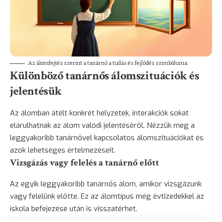
Az álomfejtés szerint a tanárnő a tudás és fejlődés szimbóluma.
Különböző tanárnős álomszituációk és
jelentésük
Az álomban átélt konkrét helyzetek, interakciók sokat
elárulhatnak az álom valódi jelentéséről. Nézzük meg a
leggyakoribb tanárnővel kapcsolatos álomszituációkat és
azok lehetséges értelmezéseit.
Vizsgázás vagy felelés a tanárnő előtt
Az egyik leggyakoribb tanárnős álom, amikor vizsgázunk
vagy felelünk előtte. Ez az álomtípus még évtizedekkel az
iskola befejezése után is visszatérhet.