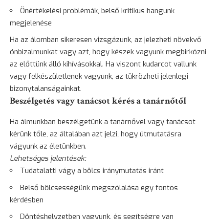
Önértékelési problémák, belső kritikus hangunk
megjelenése
Ha az álomban sikeresen vizsgázunk, az jelezheti növekvő
önbizalmunkat vagy azt, hogy készek vagyunk megbirkózni
az előttünk álló kihívásokkal. Ha viszont kudarcot vallunk
vagy felkészületlenek vagyunk, az tükrözheti jelenlegi
bizonytalanságainkat.
Beszélgetés vagy tanácsot kérés a tanárnőtől
Ha álmunkban beszélgetünk a tanárnővel vagy tanácsot
kérünk tőle, az általában azt jelzi, hogy útmutatásra
vágyunk az életünkben.
Lehetséges jelentések:
Tudatalatti vágy a bölcs iránymutatás iránt
Belső bölcsességünk megszólalása egy fontos
kérdésben
Döntéshelyzetben vagyunk, és segítségre van