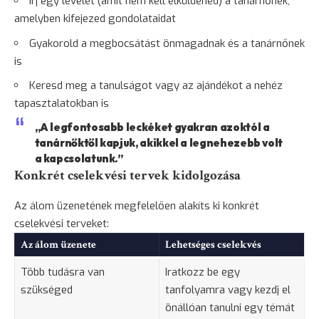
Írj egy levelet (amit nem kell elküldened) a tanárnőnek,
amelyben kifejezed gondolataidat
Gyakorold a megbocsátást önmagadnak és a tanárnőnek
is
Keresd meg a tanulságot vagy az ajándékot a nehéz
tapasztalatokban is
„A legfontosabb leckéket gyakran azoktól a
tanárnőktől kapjuk, akikkel a legnehezebb volt
a kapcsolatunk.”
Konkrét cselekvési tervek kidolgozása
Az álom üzenetének megfelelően alakíts ki konkrét
cselekvési terveket:
Az álom üzenete
Lehetséges cselekvés
Több tudásra van
Iratkozz be egy
szükséged
tanfolyamra vagy kezdj el
önállóan tanulni egy témát