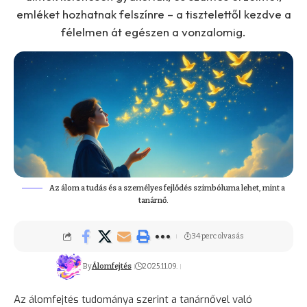
emléket hozhatnak felszínre – a tisztelettől kezdve a
félelmen át egészen a vonzalomig.
Az álom a tudás és a személyes fejlődés szimbóluma lehet, mint a
tanárnő.
34 perc olvasás
By
Álomfejtés
2025.11.09.
Az álomfejtés tudománya szerint a tanárnővel való