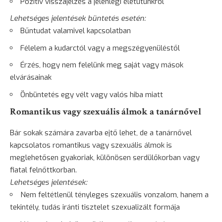
Pozitív visszajelzés a jelenlegi életutunkról
Lehetséges jelentések büntetés esetén:
Bűntudat valamivel kapcsolatban
Félelem a kudarctól vagy a megszégyenüléstől
Érzés, hogy nem felelünk meg saját vagy mások
elvárásainak
Önbüntetés egy vélt vagy valós hiba miatt
Romantikus vagy szexuális álmok a tanárnővel
Bár sokak számára zavarba ejtő lehet, de a tanárnővel
kapcsolatos romantikus vagy szexuális álmok is
meglehetősen gyakoriak, különösen serdülőkorban vagy
fiatal felnőttkorban.
Lehetséges jelentések:
Nem feltétlenül tényleges szexuális vonzalom, hanem a
tekintély, tudás iránti tisztelet szexualizált formája