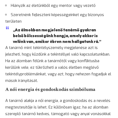
Hiányzik az életünkből egy mentor vagy vezető
Szeretnénk fejleszteni képességeinket egy bizonyos
területen
„Az álmokban megjelenő tanárnő gyakran
belső bölcsességünk hangja, amely akkor is
velünk van, amikor ébren nem hallgatunk rá.”
A tanárnő mint tekintélyszemély megjelenése azt is
jelezheti, hogy küzdünk a tekintéllyel való kapcsolatunkban.
Ha az álomban félünk a tanárnőtől vagy konfliktusba
kerülünk vele, ez tükrözheti a valós életben meglévő
tekintélyproblémáinkat, vagy azt, hogy nehezen fogadjuk el
mások irányítását.
A női energia és gondoskodás szimbóluma
A tanárnő alakja a női energia, a gondoskodás és a nevelés
megtestesítője is lehet. Ez különösen igaz, ha az álomban
szereplő tanárnő kedves, támogató vagy anyai vonásokkal