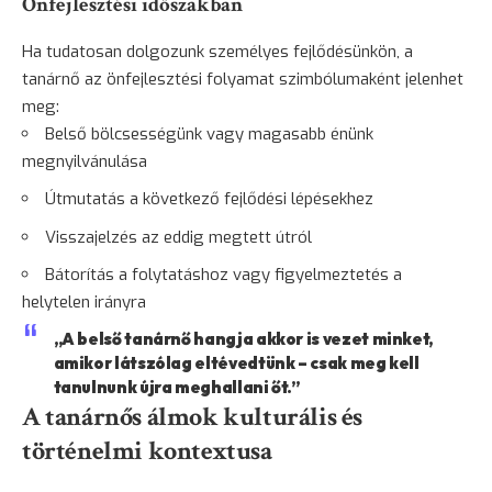
Önfejlesztési időszakban
Ha tudatosan dolgozunk személyes fejlődésünkön, a
tanárnő az önfejlesztési folyamat szimbólumaként jelenhet
meg:
Belső bölcsességünk vagy magasabb énünk
megnyilvánulása
Útmutatás a következő fejlődési lépésekhez
Visszajelzés az eddig megtett útról
Bátorítás a folytatáshoz vagy figyelmeztetés a
helytelen irányra
„A belső tanárnő hangja akkor is vezet minket,
amikor látszólag eltévedtünk – csak meg kell
tanulnunk újra meghallani őt.”
A tanárnős álmok kulturális és
történelmi kontextusa