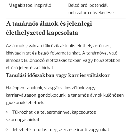
Magabiztos, inspiráló
Belső erő, potenciál,
önbizalom növekedése
A tanárnős álmok és jelenlegi
élethelyzeted kapcsolata
Az álmok gyakran tükrözik aktuális élethelyzetünket,
kihívásainkat és belső folyamatainkat. A tanárnővel való
álmodás különböző életszakaszokban vagy helyzetekben
eltérő jelentéssel bírhat.
Tanulási időszakban vagy karrierváltáskor
Ha éppen tanulunk, vizsgákra készülünk vagy
karrierváltáson gondolkodunk, a tanárnős álmok különösen
gyakoriak lehetnek:
Tükrözhetik a teljesítménnyel kapcsolatos
szorongásainkat
Jelezhetik a tudás megszerzése iránti vágyunkat