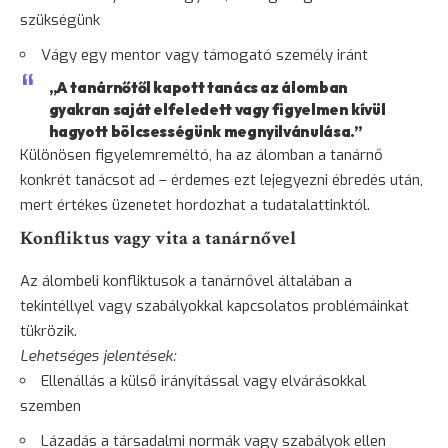
szükségünk
Vágy egy mentor vagy támogató személy iránt
„A tanárnőtől kapott tanács az álomban
gyakran saját elfeledett vagy figyelmen kívül
hagyott bölcsességünk megnyilvánulása.”
Különösen figyelemreméltó, ha az álomban a tanárnő
konkrét tanácsot ad – érdemes ezt lejegyezni ébredés után,
mert értékes üzenetet hordozhat a tudatalattinktól.
Konfliktus vagy vita a tanárnővel
Az álombeli konfliktusok a tanárnővel általában a
tekintéllyel vagy szabályokkal kapcsolatos problémáinkat
tükrözik.
Lehetséges jelentések:
Ellenállás a külső irányítással vagy elvárásokkal
szemben
Lázadás
a társadalmi normák vagy szabályok ellen