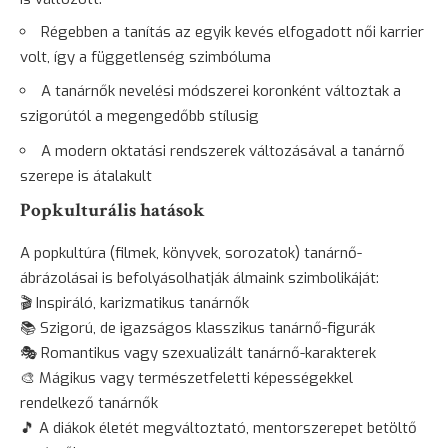
Régebben a tanítás az egyik kevés elfogadott női karrier
volt, így a függetlenség szimbóluma
A tanárnők nevelési módszerei koronként változtak a
szigorútól a megengedőbb stílusig
A modern oktatási rendszerek változásával a tanárnő
szerepe is átalakult
Popkulturális hatások
A popkultúra (filmek, könyvek, sorozatok) tanárnő-
ábrázolásai is befolyásolhatják álmaink szimbolikáját:
🎬 Inspiráló, karizmatikus tanárnők
📚 Szigorú, de igazságos klasszikus tanárnő-figurák
🎭 Romantikus vagy szexualizált tanárnő-karakterek
🎨 Mágikus vagy természetfeletti képességekkel
rendelkező tanárnők
🎵 A diákok életét megváltoztató, mentorszerepet betöltő