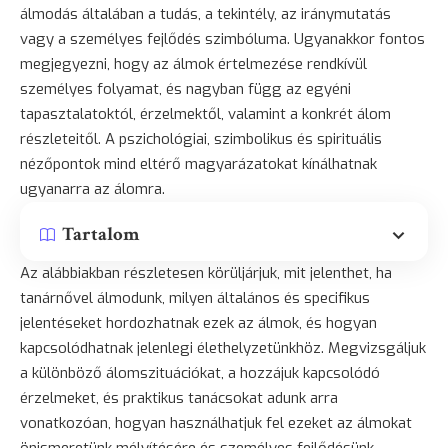
álmodás általában a tudás, a tekintély, az iránymutatás
vagy a személyes fejlődés szimbóluma. Ugyanakkor fontos
megjegyezni, hogy az álmok értelmezése rendkívül
személyes folyamat, és nagyban függ az egyéni
tapasztalatoktól, érzelmektől, valamint a konkrét álom
részleteitől. A pszichológiai, szimbolikus és spirituális
nézőpontok mind eltérő magyarázatokat kínálhatnak
ugyanarra az álomra.
Tartalom
Az alábbiakban részletesen körüljárjuk, mit jelenthet, ha
tanárnővel álmodunk, milyen általános és specifikus
jelentéseket hordozhatnak ezek az álmok, és hogyan
kapcsolódhatnak jelenlegi élethelyzetünkhöz. Megvizsgáljuk
a különböző álomszituációkat, a hozzájuk kapcsolódó
érzelmeket, és praktikus tanácsokat adunk arra
vonatkozóan, hogyan használhatjuk fel ezeket az álmokat
önismeretünk mélyítésére és személyes fejlődésünk