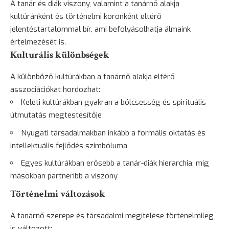
A tanár és diák viszony, valamint a tanárnő alakja
kultúránként és történelmi koronként eltérő
jelentéstartalommal bír, ami befolyásolhatja álmaink
értelmezését is.
Kulturális különbségek
A különböző kultúrákban a tanárnő alakja eltérő
asszociációkat hordozhat:
Keleti kultúrákban gyakran a bölcsesség és spirituális
útmutatás megtestesítője
Nyugati társadalmakban inkább a formális oktatás és
intellektuális fejlődés szimbóluma
Egyes kultúrákban erősebb a tanár-diák hierarchia, míg
másokban partneribb a viszony
Történelmi változások
A tanárnő szerepe és társadalmi megítélése történelmileg
is változott: