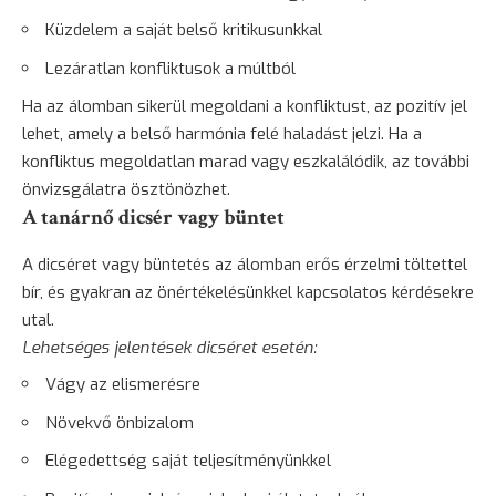
Küzdelem a saját belső kritikusunkkal
Lezáratlan konfliktusok a múltból
Ha az álomban sikerül megoldani a konfliktust, az pozitív jel
lehet, amely a belső harmónia felé haladást jelzi. Ha a
konfliktus megoldatlan marad vagy eszkalálódik, az további
önvizsgálatra ösztönözhet.
A tanárnő dicsér vagy büntet
A dicséret vagy
büntetés
az álomban erős érzelmi töltettel
bír, és gyakran az önértékelésünkkel kapcsolatos kérdésekre
utal.
Lehetséges jelentések dicséret esetén:
Vágy az elismerésre
Növekvő önbizalom
Elégedettség saját teljesítményünkkel