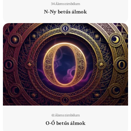
34 Álomszimbólum
N-Ny betűs álmok
61 Álomszimbólum
O-Ő betűs álmok