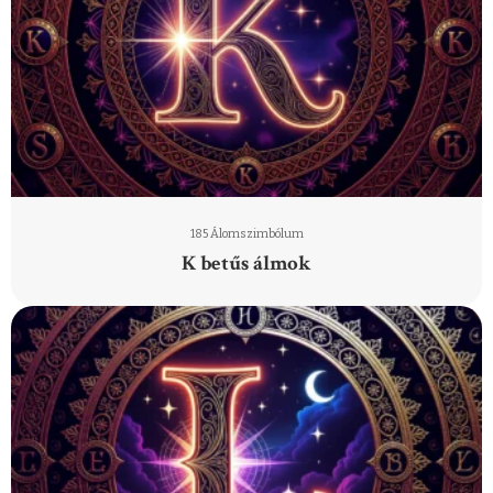
185 Álomszimbólum
K betűs álmok