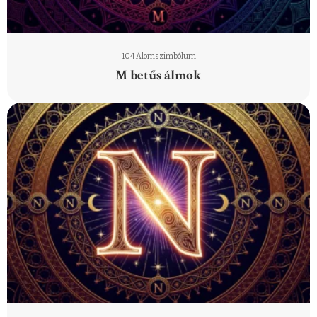
104 Álomszimbólum
M betűs álmok