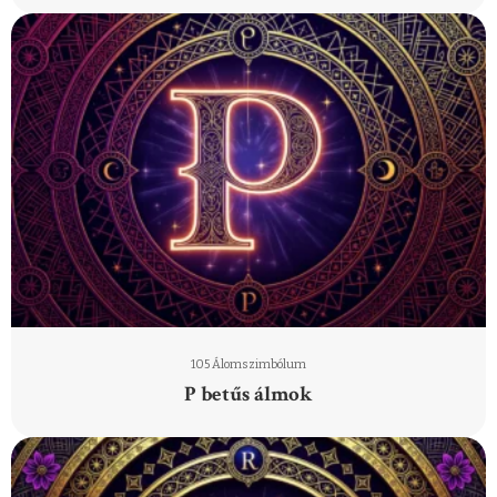
105 Álomszimbólum
P betűs álmok