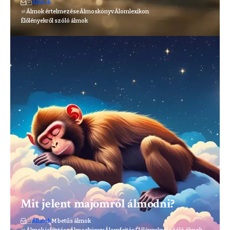
Állatok
Álmok értelmezése
Álmoskönyv
Álomlexikon
Élőlényekről szóló álmok
Mit jelent majomról álmodni?
Állatok
M betűs álmok