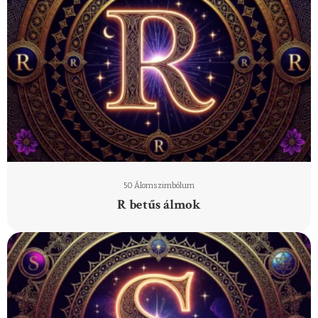
50 Álomszimbólum
R betűs álmok