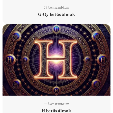
79 Álomszimbólum
G-Gy betűs álmok
111 Álomszimbólum
H betűs álmok