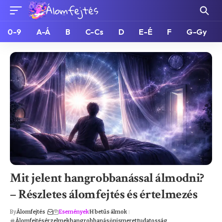
0-9
A-Á
B
C-Cs
D
E-É
F
G-Gy
Mit jelent hangrobbanással álmodni?
– Részletes álomfejtés és értelmezés
By
Álomfejtés
Események
H betűs álmok
Álomfejtés
érzelmek
hangrobbanás
önismeret
tudatosság