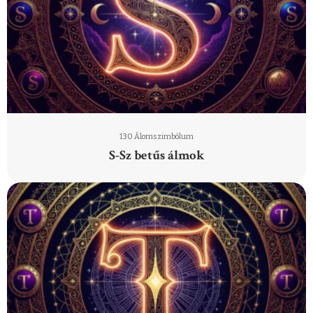
130 Álomszimbólum
S-Sz betűs álmok