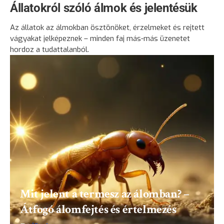
Állatokról szóló álmok és jelentésük
Az állatok az álmokban ösztönöket, érzelmeket és rejtett
vágyakat jelképeznek – minden faj más-más üzenetet
hordoz a tudattalanból.
Mit jelent a termesz az álomban? –
Átfogó álomfejtés és értelmezés