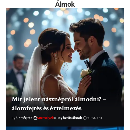
Álmok
Mit jelent násznépről álmodni? –
álomfejtés és értelmezés
By
Álomfejtés
Személyek
N-Ny betűs álmok
2025.07.31.