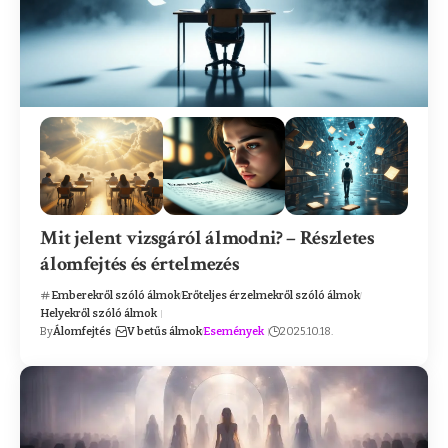
Mit jelent vizsgáról álmodni? – Részletes
álomfejtés és értelmezés
Emberekről szóló álmok
Erőteljes érzelmekről szóló álmok
Helyekről szóló álmok
By
Álomfejtés
V betűs álmok
Események
2025.10.18.