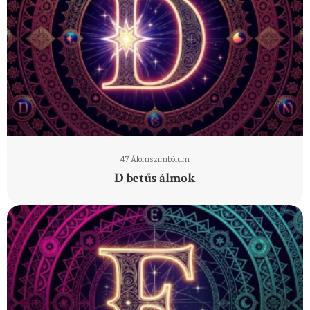
47 Álomszimbólum
D betűs álmok