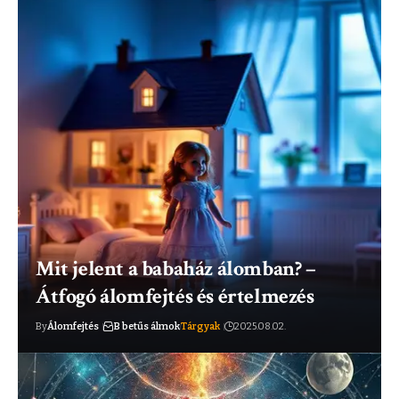
Mit jelent a babaház álomban? –
Átfogó álomfejtés és értelmezés
By
Álomfejtés
B betűs álmok
Tárgyak
2025.08.02.