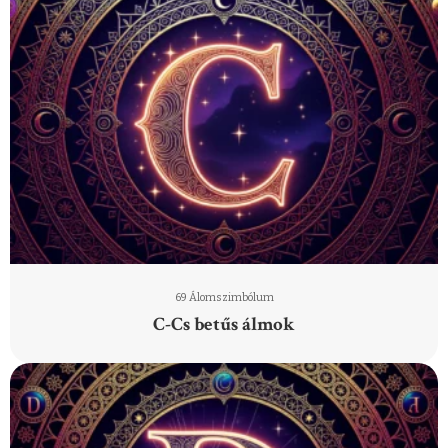
69 Álomszimbólum
C-Cs betűs álmok