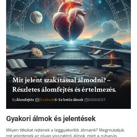
Mit jelent szakítással álmodni? –
Részletes álomfejtés és értelmezés.
By
Álomfejtés
Érzelmek
S-Sz betűs álmok
2026.02.07.
Gyakori álmok és jelentések
Milyen titkokat rejtenek a leggyakoribb álmaink? Megmutatjuk,
mit jelentenek az olyan visszatérő álmok, mint a zuhanás,