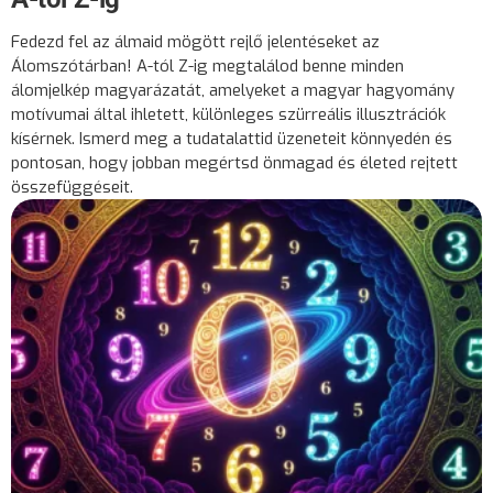
Fedezd fel az álmaid mögött rejlő jelentéseket az
Álomszótárban! A-tól Z-ig megtalálod benne minden
álomjelkép magyarázatát, amelyeket a magyar hagyomány
motívumai által ihletett, különleges szürreális illusztrációk
kísérnek. Ismerd meg a tudatalattid üzeneteit könnyedén és
pontosan, hogy jobban megértsd önmagad és életed rejtett
összefüggéseit.