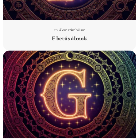
112 Álomszimbólum
F betűs álmok