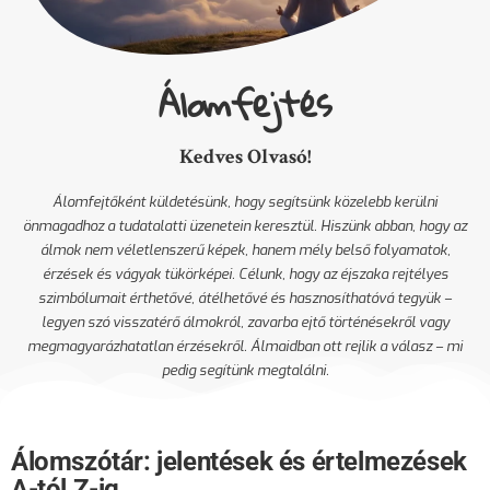
Álomfejtés
Kedves Olvasó!
Álomfejtőként küldetésünk, hogy segítsünk közelebb kerülni
önmagadhoz a tudatalatti üzenetein keresztül. Hiszünk abban, hogy az
álmok nem véletlenszerű képek, hanem mély belső folyamatok,
érzések és vágyak tükörképei. Célunk, hogy az éjszaka rejtélyes
szimbólumait érthetővé, átélhetővé és hasznosíthatóvá tegyük –
legyen szó visszatérő álmokról, zavarba ejtő történésekről vagy
megmagyarázhatatlan érzésekről. Álmaidban ott rejlik a válasz – mi
pedig segítünk megtalálni.
Álomszótár: jelentések és értelmezések
A-tól Z-ig