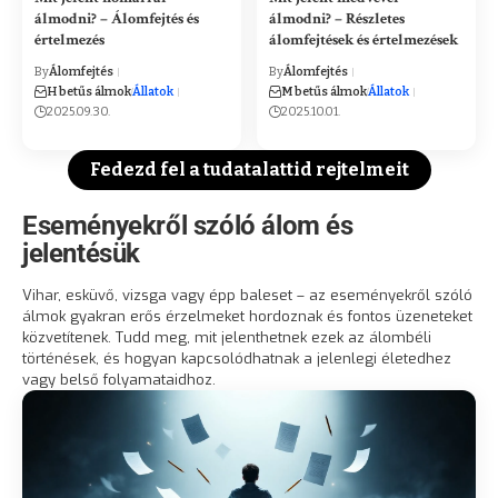
álmodni? – Álomfejtés és
álmodni? – Részletes
értelmezés
álomfejtések és értelmezések
By
Álomfejtés
By
Álomfejtés
H betűs álmok
Állatok
M betűs álmok
Állatok
2025.09.30.
2025.10.01.
Fedezd fel a tudatalattid rejtelmeit
Eseményekről szóló álom és
jelentésük
Vihar, esküvő, vizsga vagy épp baleset – az eseményekről szóló
álmok gyakran erős érzelmeket hordoznak és fontos üzeneteket
közvetítenek. Tudd meg, mit jelenthetnek ezek az álombéli
történések, és hogyan kapcsolódhatnak a jelenlegi életedhez
vagy belső folyamataidhoz.