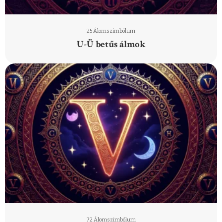
25 Álomszimbólum
U-Ü betűs álmok
72 Álomszimbólum