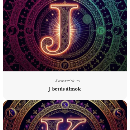
38 Álomszimbólum
J betűs álmok