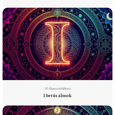
30 Álomszimbólum
I betűs álmok