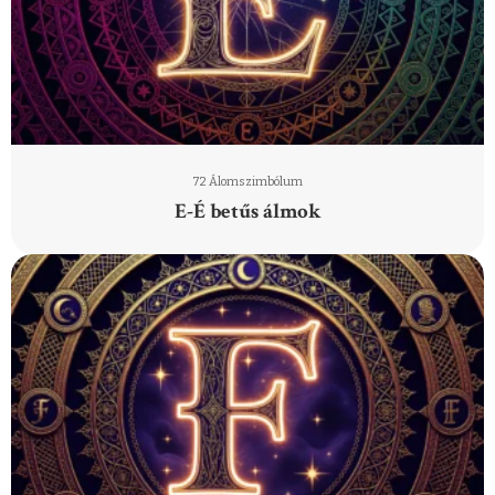
72 Álomszimbólum
E-É betűs álmok