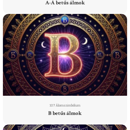
A-Á betűs álmok
107 Álomszimbólum
B betűs álmok