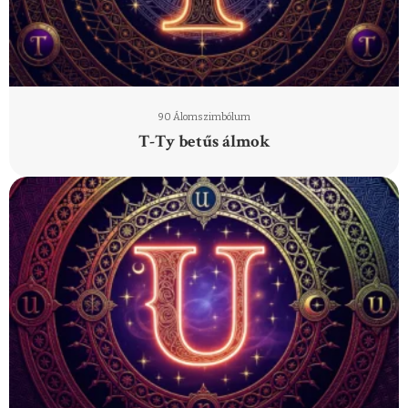
90 Álomszimbólum
T-Ty betűs álmok