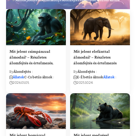
Álmok jelentése
Álmoskönyv
Álomfejtés
Élőlényekről szóló álmok
Mit jelent csimpánzzal
Mit jelent elefánttal
álmodni? – Részletes
álmodni? – Részletes
álomfejtés és értelmezés.
álomfejtés és értelmezés
By
Álomfejtés
By
Álomfejtés
Állatok
C-Cs betűs álmok
E-É betűs álmok
Állatok
2026.01.05.
2025.10.24.
Mit jelent homárral
Mit jelent medvével