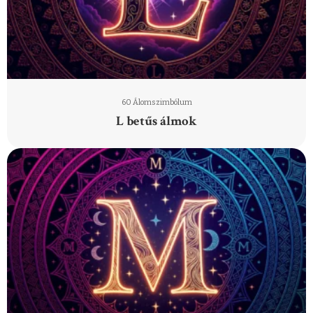
60 Álomszimbólum
L betűs álmok