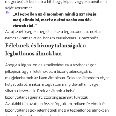
megerősödik bennem a hit, hogy képes vagyok irányítani a
saját sorsomat.
„A légballon az álmomban mindig azt súgja:
merj elindulni, mert az utad során csodák
várnak rád.”
Az új lehetőségek megjelenése a légballonos álmokban
nemcsak reményt ad, hanem cselekvésre is ösztönöz.
Félelmek és bizonytalanságok a
légballonos álmokban
Ahogy a légballon az emelkedést és a szabadságot
jelképezi, úgy a félelmek és a bizonytalanságok is
megjelenhetnek az ilyen álmokban. Sokszor álmodom olyan
helyzetekről, amikor a légballon irányíthatatlan, vagy
viharba keveredik. Ezek az álmok a belső
bizonytalanságaimat, szorongásaimat tükrözik.
Az alábbi táblázatban összefoglaltam, milyen félelmek és
bizonytalanságok jelenhetnek meg a légballonos álmokban,