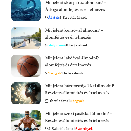
Mit jelent skorpió az álomban? –
Átfogó álomfejtés és értelmezés
Állatok
S-Sz betűs álmok
Mit jelent korzóval álmodni? –
álomfejtés és értelmezés
Helyszínek
K betűs álmok
Mit jelent labdával álmodni? –
álomfejtés és értelmezés
Tárgyak
L betűs álmok
Mit jelent háromszögekkel álmodni? –
Részletes álomfejtés és értelmezés
H betűs álmok
Tárgyak
Mit jelent szexi pasikkal álmodni? –
Részletes álomfejtés és értelmezés
S-Sz betűs álmok
Személyek