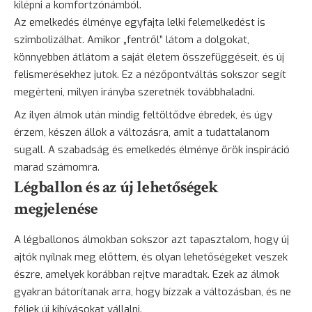
kilépni a komfortzónámból.
Az emelkedés élménye egyfajta lelki felemelkedést is
szimbolizálhat. Amikor „fentről” látom a dolgokat,
könnyebben átlátom a saját életem összefüggéseit, és új
felismerésekhez jutok. Ez a nézőpontváltás sokszor segít
megérteni, milyen irányba szeretnék továbbhaladni.
Az ilyen álmok után mindig feltöltődve ébredek, és úgy
érzem, készen állok a változásra, amit a tudattalanom
sugall. A szabadság és emelkedés élménye örök inspiráció
marad számomra.
Légballon és az új lehetőségek
megjelenése
A légballonos álmokban sokszor azt tapasztalom, hogy új
ajtók nyílnak meg előttem, és olyan lehetőségeket veszek
észre, amelyek korábban rejtve maradtak. Ezek az álmok
gyakran bátorítanak arra, hogy bízzak a változásban, és ne
féljek új kihívásokat vállalni.