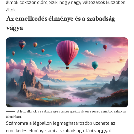
álmok sokszor előrejelzik, hogy nagy változások küszöbén
állok.
Az emelkedés élménye és a szabadság
vágya
A légballonok a szabadság és új perspektívák keresését szimbolizálják az
álmokban.
Számomra a légballon legmeghatározóbb üzenete az
emelkedés élménye, ami a szabadság utáni vággyal