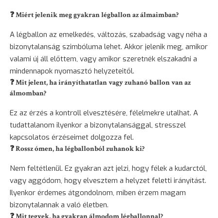
❓ Miért jelenik meg gyakran légballon az álmaimban?
A légballon az emelkedés, változás, szabadság vagy néha a
bizonytalanság szimbóluma lehet. Akkor jelenik meg, amikor
valami új áll előttem, vagy amikor szeretnék elszakadni a
mindennapok nyomasztó helyzeteitől.
❓ Mit jelent, ha irányíthatatlan vagy zuhanó ballon van az
álmomban?
Ez az érzés a kontroll elvesztésére, félelmekre utalhat. A
tudattalanom ilyenkor a bizonytalansággal, stresszel
kapcsolatos érzéseimet dolgozza fel.
❓ Rossz ómen, ha légballonból zuhanok ki?
Nem feltétlenül. Ez gyakran azt jelzi, hogy félek a kudarctól,
vagy aggódom, hogy elvesztem a helyzet feletti irányítást.
Ilyenkor érdemes átgondolnom, miben érzem magam
bizonytalannak a való életben.
❓ Mit tegyek, ha gyakran álmodom légballonnal?