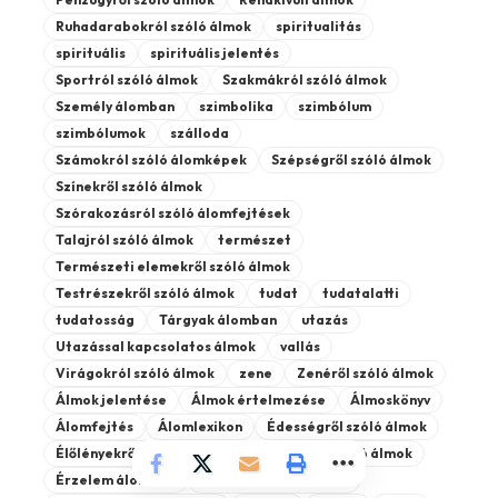
Ruhadarabokról szóló álmok
spiritualitás
spirituális
spirituális jelentés
Sportról szóló álmok
Szakmákról szóló álmok
Személy álomban
szimbolika
szimbólum
szimbólumok
szálloda
Számokról szóló álomképek
Szépségről szóló álmok
Színekről szóló álmok
Szórakozásról szóló álomfejtések
Talajról szóló álmok
természet
Természeti elemekről szóló álmok
Testrészekről szóló álmok
tudat
tudatalatti
tudatosság
Tárgyak álomban
utazás
Utazással kapcsolatos álmok
vallás
Virágokról szóló álmok
zene
Zenéről szóló álmok
Álmok jelentése
Álmok értelmezése
Álmoskönyv
Álomfejtés
Álomlexikon
Édességről szóló álmok
Élőlényekről szóló álmok
Épületekről szóló álmok
Érzelem álomban
Ételekről szóló álmok