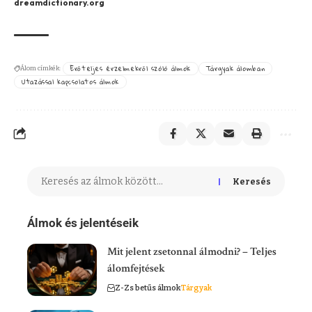
dreamdictionary.org
Erőteljes érzelmekről szóló álmok
Tárgyak álomban
Álom címkék:
Utazással kapcsolatos álmok
Keresés
Álmok és jelentéseik
Mit jelent zsetonnal álmodni? – Teljes
álomfejtések
Z-Zs betűs álmok
Tárgyak