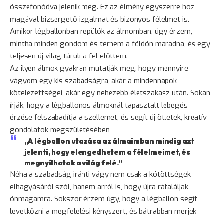
összefonódva jelenik meg. Ez az élmény egyszerre hoz
magával bizsergető izgalmat és bizonyos félelmet is.
Amikor légballonban repülök az álmomban, úgy érzem,
mintha minden gondom és terhem a földön maradna, és egy
teljesen új világ tárulna fel előttem.
Az ilyen álmok gyakran mutatják meg, hogy mennyire
vágyom egy kis szabadságra, akár a mindennapok
kötelezettségei, akár egy nehezebb életszakasz után. Sokan
írják, hogy a légballonos álmoknál tapasztalt lebegés
érzése felszabadítja a szellemet, és segít új ötletek, kreatív
gondolatok megszületésében.
„A légballon utazása az álmaimban mindig azt
jelenti, hogy elengedhetem a félelmeimet, és
megnyílhatok a világ felé.”
Néha a szabadság iránti vágy nem csak a kötöttségek
elhagyásáról szól, hanem arról is, hogy újra rátaláljak
önmagamra. Sokszor érzem úgy, hogy a légballon segít
levetkőzni a megfelelési kényszert, és bátrabban merjek