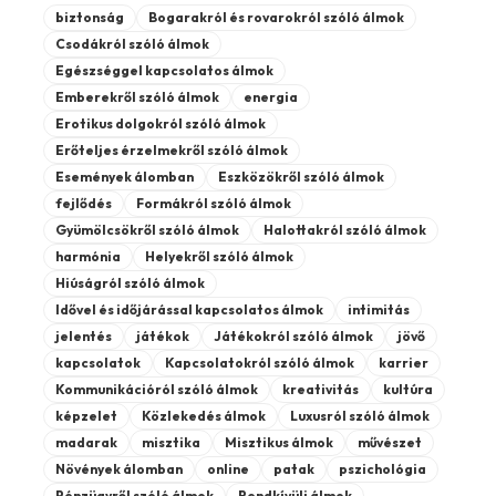
biztonság
Bogarakról és rovarokról szóló álmok
Csodákról szóló álmok
Egészséggel kapcsolatos álmok
Emberekről szóló álmok
energia
Erotikus dolgokról szóló álmok
Erőteljes érzelmekről szóló álmok
Események álomban
Eszközökről szóló álmok
fejlődés
Formákról szóló álmok
Gyümölcsökről szóló álmok
Halottakról szóló álmok
harmónia
Helyekről szóló álmok
Hiúságról szóló álmok
Idővel és időjárással kapcsolatos álmok
intimitás
jelentés
játékok
Játékokról szóló álmok
jövő
kapcsolatok
Kapcsolatokról szóló álmok
karrier
Kommunikációról szóló álmok
kreativitás
kultúra
képzelet
Közlekedés álmok
Luxusról szóló álmok
madarak
misztika
Misztikus álmok
művészet
Növények álomban
online
patak
pszichológia
Pénzügyről szóló álmok
Rendkívüli álmok