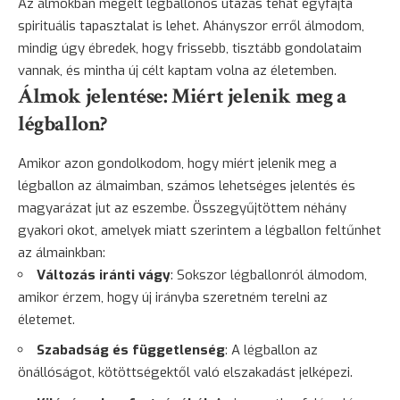
Az álmokban megélt légballonos utazás tehát egyfajta
spirituális
tapasztalat
is lehet. Ahányszor erről álmodom,
mindig úgy ébredek, hogy frissebb, tisztább gondolataim
vannak, és mintha új célt kaptam volna az életemben.
Álmok jelentése: Miért jelenik meg a
légballon?
Amikor azon gondolkodom, hogy miért jelenik meg a
légballon az álmaimban, számos lehetséges jelentés és
magyarázat jut az eszembe. Összegyűjtöttem néhány
gyakori okot, amelyek miatt szerintem a légballon feltűnhet
az álmainkban:
Változás iránti vágy
: Sokszor légballonról álmodom,
amikor érzem, hogy új irányba szeretném terelni az
életemet.
Szabadság és függetlenség
: A légballon az
önállóságot, kötöttségektől való elszakadást jelképezi.