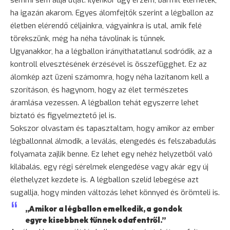
ha igazán akarom. Egyes álomfejtők szerint a légballon az
életben elérendő céljainkra, vágyainkra is utal, amik felé
törekszünk, még ha néha távolinak is tűnnek.
Ugyanakkor, ha a légballon irányíthatatlanul sodródik, az a
kontroll elvesztésének érzésével is összefügghet. Ez az
álomkép azt üzeni számomra, hogy néha lazítanom kell a
szorításon, és hagynom, hogy az élet természetes
áramlása vezessen. A légballon tehát egyszerre lehet
biztató és figyelmeztető jel is.
Sokszor olvastam és tapasztaltam, hogy amikor az ember
légballonnal álmodik, a leválás, elengedés és felszabadulás
folyamata zajlik benne. Ez lehet egy nehéz helyzetből való
kilábalás, egy régi sérelmek elengedése vagy akár egy új
élethelyzet kezdete is. A légballon szelíd lebegése azt
sugallja, hogy minden változás lehet könnyed és örömteli is.
„Amikor a légballon emelkedik, a gondok
egyre kisebbnek tűnnek odafentről.”