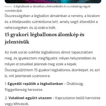
A légballonok az álmokban a felemelkedés és a szabadság vágyát
szimbolizálják.
Összességében a légballon álmaimban a
remény
, a bizalom
és a kiteljesedés szimbóluma lett, amely segít átlendülni a
nehézségeken, és új utakra indít.
15 gyakori légballonos álomkép és
jelentésük
Az évek során sokféle légballonos álmot tapasztaltam
meg, és igyekeztem megfigyelni, milyen helyzetekben és
milyen érzésekkel jelennek meg ezek a képek.
Összegyűjtöttem 15 gyakori légballonos álomképet, és azt
is, mit jelentenek számomra:
Egyedül repülök a légballonban
– Önállóság,
függetlenség keresése.
Valakivel együtt utazom
– Kapcsolaton belüli harmónia
vagy kihívások.