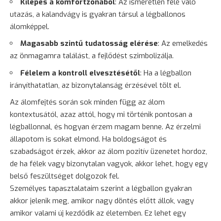
Kilépés a komfortzónából
: Az ismeretlen felé való
utazás, a kalandvágy is gyakran társul a légballonos
álomképpel.
Magasabb szintű tudatosság elérése
: Az emelkedés
az önmagamra találást, a fejlődést szimbolizálja.
Félelem
a kontroll elvesztésétől
: Ha a légballon
irányíthatatlan, az
bizonytalanság
érzésével tölt el.
Az álomfejtés során sok minden függ az álom
kontextusától, azaz attól, hogy mi történik pontosan a
légballonnal, és hogyan érzem magam benne. Az érzelmi
állapotom is sokat elmond. Ha boldogságot és
szabadságot érzek, akkor az álom pozitív üzenetet hordoz,
de ha félek vagy bizonytalan vagyok, akkor lehet, hogy egy
belső feszültséget dolgozok fel.
Személyes tapasztalataim szerint a légballon gyakran
akkor jelenik meg, amikor nagy döntés előtt állok, vagy
amikor valami új kezdődik az életemben. Ez lehet egy