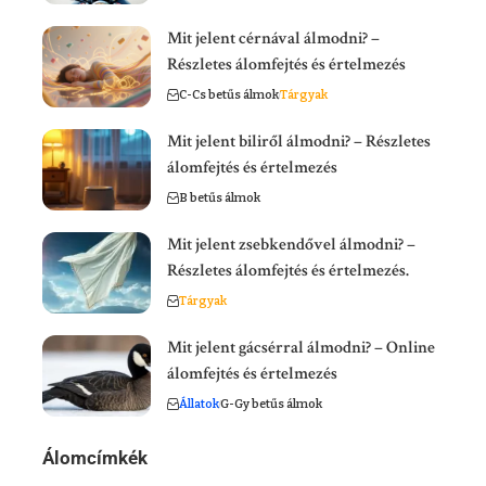
Mit jelent cérnával álmodni? –
Részletes álomfejtés és értelmezés
C-Cs betűs álmok
Tárgyak
Mit jelent biliről álmodni? – Részletes
álomfejtés és értelmezés
B betűs álmok
Mit jelent zsebkendővel álmodni? –
Részletes álomfejtés és értelmezés.
Tárgyak
Mit jelent gácsérral álmodni? – Online
álomfejtés és értelmezés
Állatok
G-Gy betűs álmok
Álomcímkék