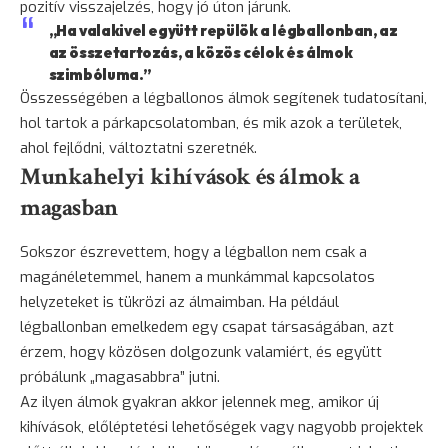
pozitív visszajelzés, hogy jó úton járunk.
„Ha valakivel együtt repülök a légballonban, az
az összetartozás, a közös célok és álmok
szimbóluma.”
Összességében a légballonos álmok segítenek tudatosítani,
hol tartok a párkapcsolatomban, és mik azok a területek,
ahol fejlődni, változtatni szeretnék.
Munkahelyi kihívások és álmok a
magasban
Sokszor észrevettem, hogy a légballon nem csak a
magánéletemmel, hanem a munkámmal kapcsolatos
helyzeteket is tükrözi az álmaimban. Ha például
légballonban emelkedem egy csapat társaságában, azt
érzem, hogy közösen dolgozunk valamiért, és együtt
próbálunk „magasabbra” jutni.
Az ilyen álmok gyakran akkor jelennek meg, amikor új
kihívások, előléptetési lehetőségek vagy nagyobb projektek