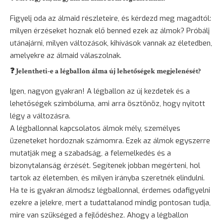
Figyelj oda az álmaid részleteire, és kérdezd meg magadtól:
milyen érzéseket hoznak elő benned ezek az álmok? Próbálj
utánajárni, milyen változások, kihívások vannak az életedben,
amelyekre az álmaid válaszolnak.
❓ Jelentheti-e a légballon álma új lehetőségek megjelenését?
Igen, nagyon gyakran! A légballon az új kezdetek és a
lehetőségek szimbóluma, ami arra ösztönöz, hogy nyitott
légy a változásra.
A légballonnal kapcsolatos álmok mély, személyes
üzeneteket hordoznak számomra. Ezek az álmok egyszerre
mutatják meg a szabadság, a felemelkedés és a
bizonytalanság érzését. Segítenek jobban megérteni, hol
tartok az életemben, és milyen irányba szeretnék elindulni.
Ha te is gyakran álmodsz légballonnal, érdemes odafigyelni
ezekre a jelekre, mert a tudattalanod mindig pontosan tudja,
mire van szükséged a fejlődéshez. Ahogy a légballon