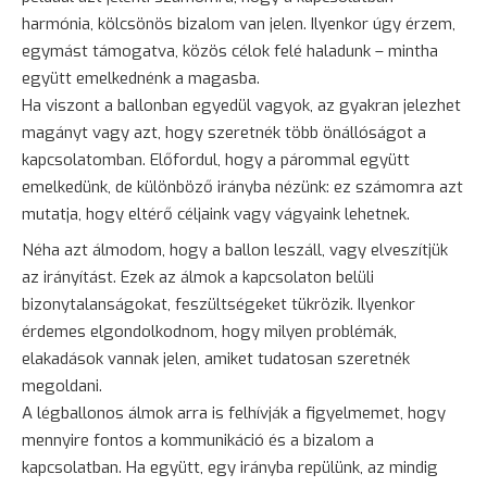
harmónia, kölcsönös bizalom van jelen. Ilyenkor úgy érzem,
egymást támogatva, közös célok felé haladunk – mintha
együtt emelkednénk a magasba.
Ha viszont a ballonban egyedül vagyok, az gyakran jelezhet
magányt vagy azt, hogy szeretnék több önállóságot a
kapcsolatomban. Előfordul, hogy a párommal együtt
emelkedünk, de különböző irányba nézünk: ez számomra azt
mutatja, hogy eltérő céljaink vagy vágyaink lehetnek.
Néha azt álmodom, hogy a ballon leszáll, vagy elveszítjük
az irányítást. Ezek az álmok a kapcsolaton belüli
bizonytalanságokat, feszültségeket tükrözik. Ilyenkor
érdemes elgondolkodnom, hogy milyen problémák,
elakadások vannak jelen, amiket tudatosan szeretnék
megoldani.
A légballonos álmok arra is felhívják a figyelmemet, hogy
mennyire fontos a kommunikáció és a bizalom a
kapcsolatban. Ha együtt, egy irányba repülünk, az mindig