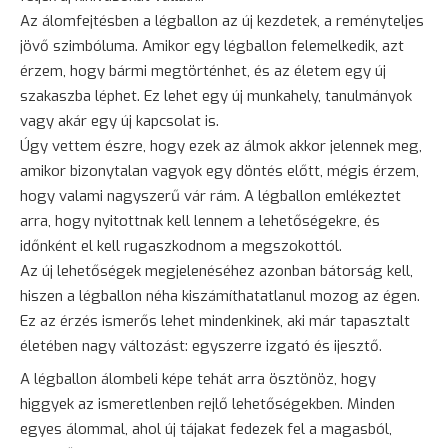
Az álomfejtésben a légballon az új kezdetek, a reményteljes
jövő szimbóluma. Amikor egy légballon felemelkedik, azt
érzem, hogy bármi megtörténhet, és az életem egy új
szakaszba léphet. Ez lehet egy új munkahely, tanulmányok
vagy akár egy új kapcsolat is.
Úgy vettem észre, hogy ezek az álmok akkor jelennek meg,
amikor bizonytalan vagyok egy döntés előtt, mégis érzem,
hogy valami nagyszerű vár rám. A légballon emlékeztet
arra, hogy nyitottnak kell lennem a lehetőségekre, és
időnként el kell rugaszkodnom a megszokottól.
Az új lehetőségek megjelenéséhez azonban
bátorság
kell,
hiszen a légballon néha kiszámíthatatlanul mozog az égen.
Ez az érzés ismerős lehet mindenkinek, aki már tapasztalt
életében nagy változást: egyszerre izgató és
ijesztő
.
A légballon álombeli képe tehát arra
ösztönöz
, hogy
higgyek az ismeretlenben rejlő lehetőségekben. Minden
egyes álommal, ahol új tájakat fedezek fel a magasból,