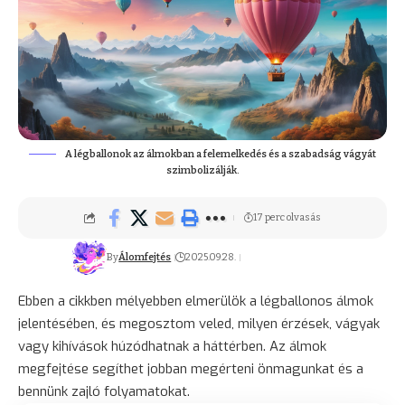
A légballonok az álmokban a felemelkedés és a szabadság vágyát
szimbolizálják.
17 perc olvasás
By
Álomfejtés
2025.09.28.
Ebben a cikkben mélyebben elmerülök a légballonos álmok
jelentésében, és megosztom veled, milyen érzések, vágyak
vagy kihívások húzódhatnak a háttérben. Az álmok
megfejtése segíthet jobban megérteni önmagunkat és a
bennünk zajló folyamatokat.