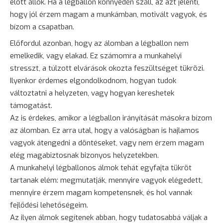
előtt állok. Ha a légballon könnyedén száll, az azt jelenti,
hogy jól érzem magam a munkámban, motivált vagyok, és
bízom a csapatban.
Előfordul azonban, hogy az álomban a légballon nem
emelkedik, vagy elakad. Ez számomra a munkahelyi
stresszt, a túlzott elvárások okozta feszültséget tükrözi.
Ilyenkor érdemes elgondolkodnom, hogyan tudok
változtatni a helyzeten, vagy hogyan kereshetek
támogatást.
Az is érdekes, amikor a légballon irányítását másokra bízom
az álomban. Ez arra utal, hogy a valóságban is hajlamos
vagyok átengedni a döntéseket, vagy nem érzem magam
elég magabiztosnak bizonyos helyzetekben.
A munkahelyi légballonos álmok tehát egyfajta tükröt
tartanak elém: megmutatják, mennyire vagyok elégedett,
mennyire érzem magam kompetensnek, és hol vannak
fejlődési lehetőségeim.
Az ilyen álmok segítenek abban, hogy tudatosabbá váljak a