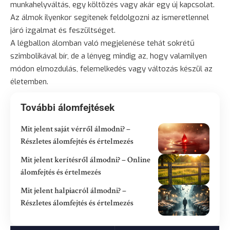
munkahelyváltás, egy költözés vagy akár egy új kapcsolat.
Az álmok ilyenkor segítenek feldolgozni az ismeretlennel
járó izgalmat és feszültséget.
A légballon álomban való megjelenése tehát sokrétű
szimbolikával bír, de a lényeg mindig az, hogy valamilyen
módon elmozdulás, felemelkedés vagy változás készül az
életemben.
További álomfejtések
Mit jelent saját vérről álmodni? –
Részletes álomfejtés és értelmezés
Mit jelent kerítésről álmodni? – Online
álomfejtés és értelmezés
Mit jelent halpiacról álmodni? –
Részletes álomfejtés és értelmezés