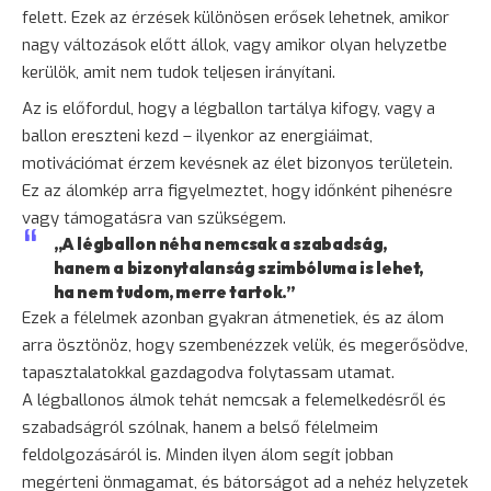
felett. Ezek az érzések különösen erősek lehetnek, amikor
nagy változások előtt állok, vagy amikor olyan helyzetbe
kerülök, amit nem tudok teljesen irányítani.
Az is előfordul, hogy a légballon tartálya kifogy, vagy a
ballon ereszteni kezd – ilyenkor az energiáimat,
motivációmat érzem kevésnek az élet bizonyos területein.
Ez az álomkép arra figyelmeztet, hogy időnként pihenésre
vagy támogatásra van szükségem.
„A légballon néha nemcsak a szabadság,
hanem a bizonytalanság szimbóluma is lehet,
ha nem tudom, merre tartok.”
Ezek a félelmek azonban gyakran átmenetiek, és az álom
arra ösztönöz, hogy szembenézzek velük, és megerősödve,
tapasztalatokkal gazdagodva folytassam utamat.
A légballonos álmok tehát nemcsak a felemelkedésről és
szabadságról szólnak, hanem a belső félelmeim
feldolgozásáról is. Minden ilyen álom segít jobban
megérteni önmagamat, és bátorságot ad a nehéz helyzetek