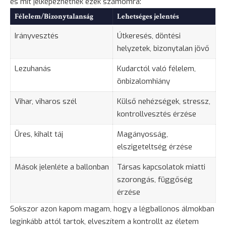
és mit jelképezhetnek ezek számomra:
Félelem/Bizonytalanság
Lehetséges jelentés
Irányvesztés
Útkeresés, döntési
helyzetek, bizonytalan jövő
Lezuhanás
Kudarctól való félelem,
önbizalomhiány
Vihar, viharos szél
Külső nehézségek, stressz,
kontrollvesztés érzése
Üres, kihalt táj
Magányosság,
elszigeteltség érzése
Mások jelenléte a ballonban
Társas kapcsolatok miatti
szorongás
, függőség
érzése
Sokszor azon kapom magam, hogy a légballonos álmokban
leginkább attól tartok, elveszítem a kontrollt az életem