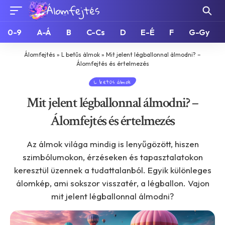
0-9
A-Á
B
C-Cs
D
E-É
F
G-Gy
Álomfejtés
»
L betűs álmok
»
Mit jelent légballonnal álmodni? –
Álomfejtés és értelmezés
L betűs álmok
Mit jelent légballonnal álmodni? –
Álomfejtés és értelmezés
Az álmok világa mindig is lenyűgözött, hiszen
szimbólumokon, érzéseken és tapasztalatokon
keresztül üzennek a tudattalanból. Egyik különleges
álomkép, ami sokszor visszatér, a légballon. Vajon
mit jelent légballonnal álmodni?