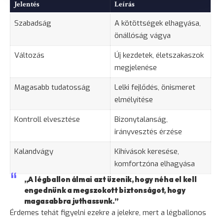
Jelentés
Leírás
Szabadság
A kötöttségek elhagyása,
önállóság vágya
Változás
Új kezdetek, életszakaszok
megjelenése
Magasabb tudatosság
Lelki fejlődés, önismeret
elmélyítése
Kontroll elvesztése
Bizonytalanság,
irányvesztés érzése
Kalandvágy
Kihívások keresése,
komfortzóna elhagyása
„A légballon álmai azt üzenik, hogy néha el kell
engednünk a megszokott biztonságot, hogy
magasabbra juthassunk.”
Érdemes tehát figyelni ezekre a jelekre, mert a légballonos