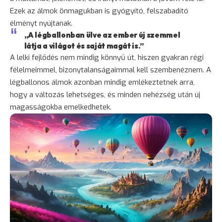
Ezek az álmok önmagukban is gyógyító, felszabadító
élményt nyújtanak.
„A légballonban ülve az ember új szemmel
látja a világot és saját magát is.”
A lelki fejlődés nem mindig könnyű út, hiszen gyakran régi
félelmeimmel, bizonytalanságaimmal kell szembenéznem. A
légballonos álmok azonban mindig emlékeztetnek arra,
hogy a változás lehetséges, és minden nehézség után új
magasságokba emelkedhetek.