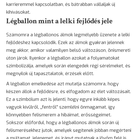
karrieremmel kapcsolatban, és bátrabban vállaljak új
kihívásokat.
Légballon mint a lelki fejlődés jele
Számomra a légballonos álmok legmélyebb üzenete a lelki
fejlődéshez kapcsolódik. Ezek az álmok gyakran jelennek
meg akkor, amikor valamilyen belső változáson, önismereti
úton járok. Ilyenkor a légballon azokat a folyamatokat
szimbolizálja, amelyek során elengedek régi sérelmeket, és
megnyílok új tapasztalatok, érzések előtt.
A légballon emelkedése azt mutatja számomra, hogy
készen állok a fejlődésre, és elfogadom az élet változásait.
Ez a szimbólum azt is jelenti, hogy egyre inkább képes
vagyok kívülről, „fentről” szemlélni önmagamat, így
könnyebben felismerem a hibáimat, erősségeimet.
Sokszor előfordul, hogy a légballonos álmok során új
felismerésekhez jutok, amelyek segítenek jobban megérteni
a múltamat, jelenemet, és irányt mutatnak a jövőm felé is.