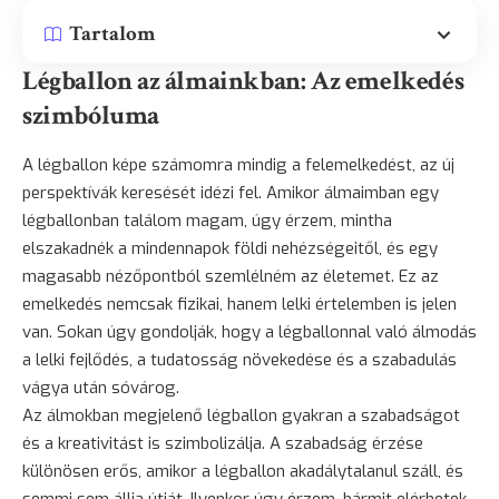
Tartalom
Légballon az álmainkban: Az emelkedés
szimbóluma
A légballon képe számomra mindig a felemelkedést, az új
perspektívák keresését idézi fel. Amikor álmaimban egy
légballonban találom magam, úgy érzem, mintha
elszakadnék a mindennapok földi nehézségeitől, és egy
magasabb nézőpontból szemlélném az életemet. Ez az
emelkedés nemcsak fizikai, hanem lelki értelemben is jelen
van. Sokan úgy gondolják, hogy a légballonnal való álmodás
a lelki fejlődés, a tudatosság növekedése és a szabadulás
vágya után sóvárog.
Az álmokban megjelenő légballon gyakran a szabadságot
és a kreativitást is szimbolizálja. A szabadság érzése
különösen erős, amikor a légballon akadálytalanul száll, és
semmi sem állja útját. Ilyenkor úgy érzem, bármit elérhetek,