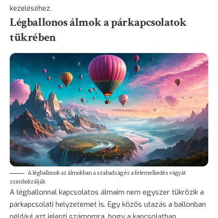
kezeléséhez.
Légballonos álmok a párkapcsolatok
tükrében
A légballonok az álmokban a szabadság és a felemelkedés vágyát
szimbolizálják.
A légballonnal kapcsolatos álmaim nem egyszer tükrözik a
párkapcsolati helyzetemet is. Egy közös utazás a ballonban
például azt jelenti számomra, hogy a kapcsolatban