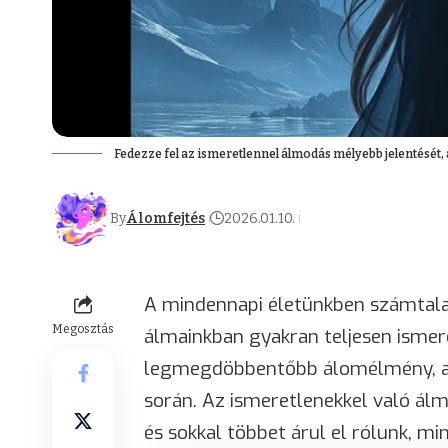
Fedezze fel az ismeretlennel álmodás mélyebb jelentését, a
By
Álomfejtés
2026.01.10.
A mindennapi életünkben számtala
Megosztás
álmainkban gyakran teljesen ismere
legmegdöbbentőbb álomélmény, am
során. Az ismeretlenekkel való ál
és sokkal többet árul el rólunk, m