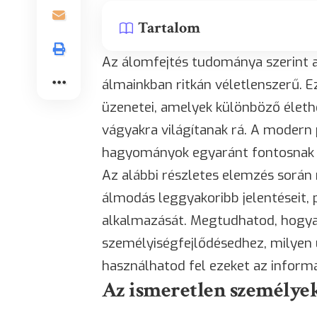
Tartalom
Az álomfejtés tudománya szerint 
álmainkban ritkán véletlenszerű. E
üzenetei, amelyek különböző élethe
vágyakra világítanak rá. A modern 
hagyományok egyaránt fontosnak ta
Az alábbi részletes elemzés során
álmodás leggyakoribb jelentéseit, p
alkalmazását. Megtudhatod, hogya
személyiségfejlődésedhez, milyen
használhatod fel ezeket az inform
Az ismeretlen személye