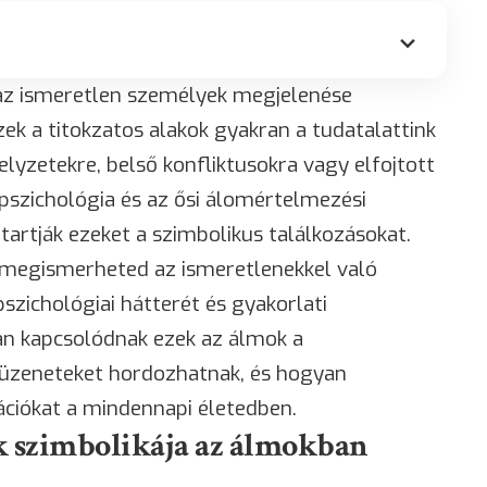
az ismeretlen személyek megjelenése
zek a titokzatos alakok gyakran a tudatalattink
lyzetekre, belső konfliktusokra vagy elfojtott
pszichológia és az ősi álomértelmezési
rtják ezeket a szimbolikus találkozásokat.
 megismerheted az ismeretlenekkel való
szichológiai hátterét és gyakorlati
n kapcsolódnak ezek az álmok a
 üzeneteket hordozhatnak, és hogyan
ációkat a mindennapi életedben.
k szimbolikája az álmokban