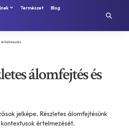
ínek
Természet
Blog
s értelmezés.
letes álomfejtés és
zások jelképe. Részletes álomfejtésünk
b kontextusok értelmezését.