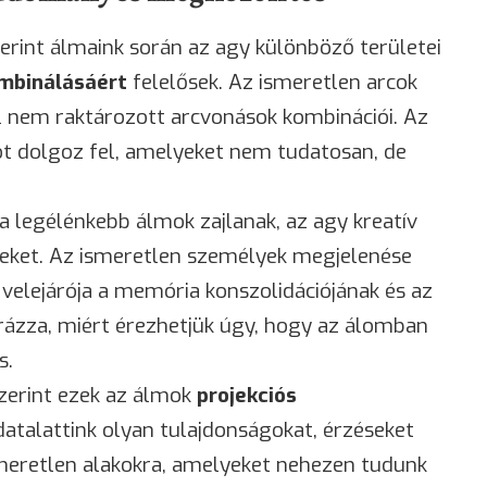
erint álmaink során az agy különböző területei
mbinálásáért
felelősek. Az ismeretlen arcok
el nem raktározott arcvonások kombinációi. Az
t dolgoz fel, amelyeket nem tudatosan, de
 legélénkebb álmok zajlanak, az agy kreatív
eket. Az ismeretlen személyek megjelenése
elejárója a memória konszolidációjának és az
ázza, miért érezhetjük úgy, hogy az álomban
s.
szerint ezek az álmok
projekciós
atalattink olyan tulajdonságokat, érzéseket
smeretlen alakokra, amelyeket nehezen tudunk