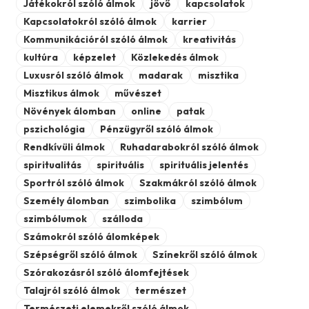
Játékokról szóló álmok
jövő
kapcsolatok
Kapcsolatokról szóló álmok
karrier
Kommunikációról szóló álmok
kreativitás
kultúra
képzelet
Közlekedés álmok
Luxusról szóló álmok
madarak
misztika
Misztikus álmok
művészet
Növények álomban
online
patak
pszichológia
Pénzügyről szóló álmok
Rendkívüli álmok
Ruhadarabokról szóló álmok
spiritualitás
spirituális
spirituális jelentés
Sportról szóló álmok
Szakmákról szóló álmok
Személy álomban
szimbolika
szimbólum
szimbólumok
szálloda
Számokról szóló álomképek
Szépségről szóló álmok
Színekről szóló álmok
Szórakozásról szóló álomfejtések
Talajról szóló álmok
természet
Természeti elemekről szóló álmok