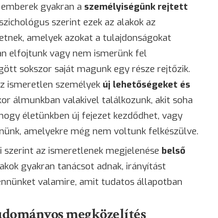
 emberek gyakran a
személyiségünk rejtett
pszichológus szerint ezek az alakok az
hetnek, amelyek azokat a tulajdonságokat
an elfojtunk vagy nem ismerünk fel
tt sokszor saját magunk egy része rejtőzik.
az ismeretlen személyek
új lehetőségeket és
or álmunkban valakivel találkozunk, akit soha
 hogy életünkben új fejezet kezdődhet, vagy
znünk, amelyekre még nem voltunk felkészülve.
i szerint az ismeretlenek megjelenése
belső
lakok gyakran tanácsot adnak, irányítást
nnünket valamire, amit tudatos állapotban
 tudományos megközelítés