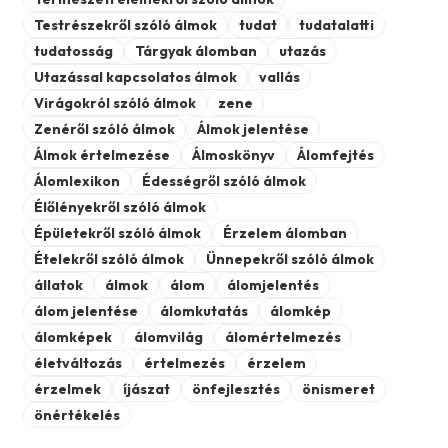
Testrészekről szóló álmok
tudat
tudatalatti
tudatosság
Tárgyak álomban
utazás
Utazással kapcsolatos álmok
vallás
Virágokról szóló álmok
zene
Zenéről szóló álmok
Álmok jelentése
Álmok értelmezése
Álmoskönyv
Álomfejtés
Álomlexikon
Édességről szóló álmok
Élőlényekről szóló álmok
Épületekről szóló álmok
Érzelem álomban
Ételekről szóló álmok
Ünnepekről szóló álmok
állatok
álmok
álom
álomjelentés
álom jelentése
álomkutatás
álomkép
álomképek
álomvilág
álomértelmezés
életváltozás
értelmezés
érzelem
érzelmek
íjászat
önfejlesztés
önismeret
önértékelés