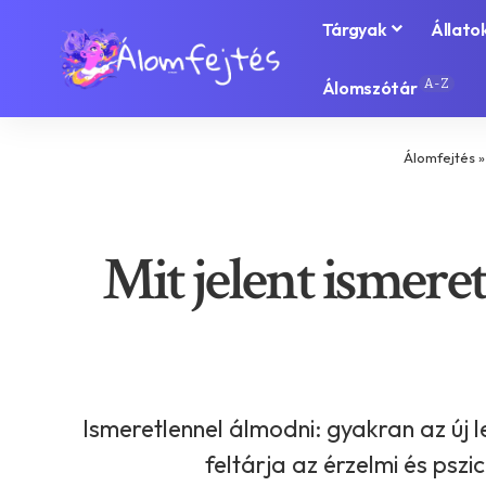
Tárgyak
Állato
A-Z
Álomszótár
Álomfejtés
Mit jelent ismeret
Ismeretlennel álmodni: gyakran az új 
feltárja az érzelmi és psz