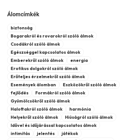
Álomcímkék
biztonság
Bogarakról és rovarokról szóló álmok
Csodákról szóló álmok
Egészséggel kapcsolatos álmok
Emberekről szóló álmok
energia
Erotikus dolgokról szóló álmok
Erőteljes érzelmekről szóló álmok
Események álomban
Eszközökről szóló álmok
fejlődés
Formákról szóló álmok
Gyümölcsökről szóló álmok
Halottakról szóló álmok
harmónia
Helyekről szóló álmok
Hiúságról szóló álmok
Idővel és időjárással kapcsolatos álmok
intimitás
jelentés
játékok