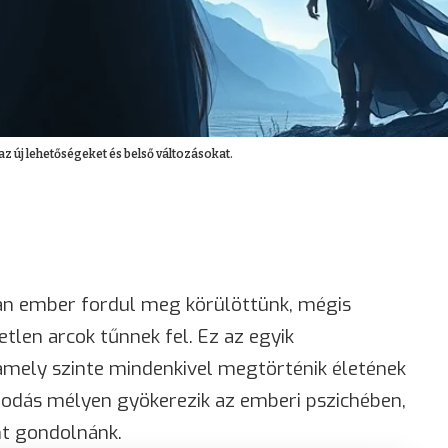
z új lehetőségeket és belső változásokat.
n ember fordul meg körülöttünk, mégis
tlen arcok tűnnek fel. Ez az egyik
ely szinte mindenkivel megtörténik életének
modás mélyen gyökerezik az emberi pszichében,
int gondolnánk.