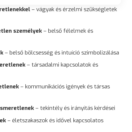
retlenekkel
– vágyak és érzelmi szükségletek
etlen személyek
– belső félelmek és
ek
– belső bölcsesség és intuíció szimbolizálása
eretlenek
– társadalmi kapcsolatok és
etlenek
– kommunikációs igények és társas
ismeretlenek
– tekintély és irányítás kérdései
nek
– életszakaszok és idővel kapcsolatos