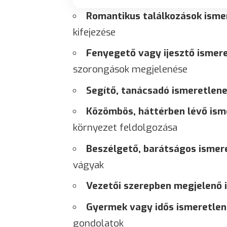
Romantikus találkozások isme
kifejezése
Fenyegető vagy ijesztő ismer
szorongások megjelenése
Segítő, tanácsadó ismeretlen
Közömbös, háttérben lévő ism
környezet feldolgozása
Beszélgető, barátságos ismer
vágyak
Vezetői szerepben megjelenő 
Gyermek vagy idős ismeretle
gondolatok