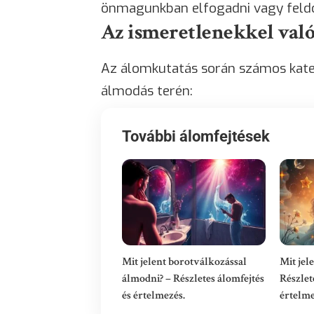
önmagunkban elfogadni vagy feldo
Az ismeretlenekkel való
Az álomkutatás során számos kateg
álmodás terén:
További álomfejtések
Mit jelent borotválkozással
Mit jel
álmodni? – Részletes álomfejtés
Részlet
és értelmezés.
értelme