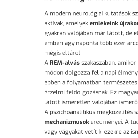
A modern neurológiai kutatások sz
aktívak, amelyek
emlékeink újrako
gyakran valójában már látott, de 
emberi agy naponta több ezer arco
mégis eltárol.
A
REM-alvás
szakaszában, amikor a
módon dolgozza fel a napi élmény
ebben a folyamatban természetes v
érzelmi feldolgozásnak. Ez magyar
látott ismeretlen valójában ismerő
A pszichoanalitikus megközelítés 
mechanizmusok
eredményei. A tud
vagy vágyakat vetít ki ezekre az i