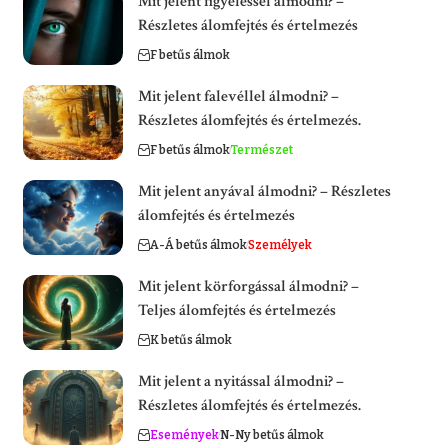
Mit jelent figyeléssel álmodni? –
Részletes álomfejtés és értelmezés
F betűs álmok
Mit jelent falevéllel álmodni? –
Részletes álomfejtés és értelmezés.
F betűs álmok
Természet
Mit jelent anyával álmodni? – Részletes
álomfejtés és értelmezés
A-Á betűs álmok
Személyek
Mit jelent körforgással álmodni? –
Teljes álomfejtés és értelmezés
K betűs álmok
Mit jelent a nyitással álmodni? –
Részletes álomfejtés és értelmezés.
Események
N-Ny betűs álmok