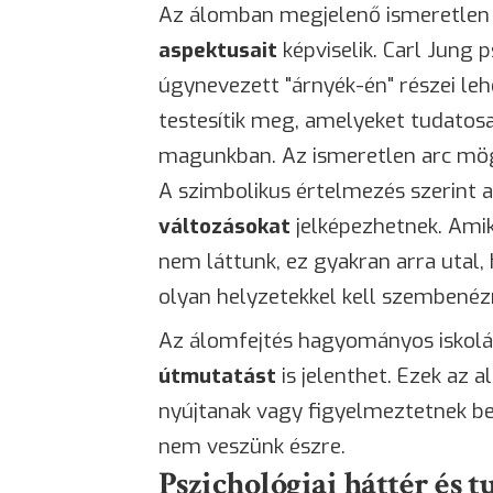
Az álomban megjelenő ismeretlen
aspektusait
képviselik. Carl Jung 
úgynevezett "árnyék-én" részei le
testesítik meg, amelyeket tudatos
magunkban. Az ismeretlen arc mögö
A szimbolikus értelmezés szerint 
változásokat
jelképezhetnek. Amik
nem láttunk, ez gyakran arra utal,
olyan helyzetekkel kell szembené
Az álomfejtés hagyományos iskolá
útmutatást
is jelenthet. Ezek az a
nyújtanak vagy figyelmeztetnek be
nem veszünk észre.
Pszichológiai háttér és