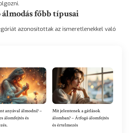
lgozni.
 álmodás főbb típusai
óriát azonosítottak az ismeretlenekkel való
ent anyával álmodni? –
Mit jelentenek a gátlások
es álomfejtés és
álomban? – Átfogó álomfejtés
zés.
és értelmezés