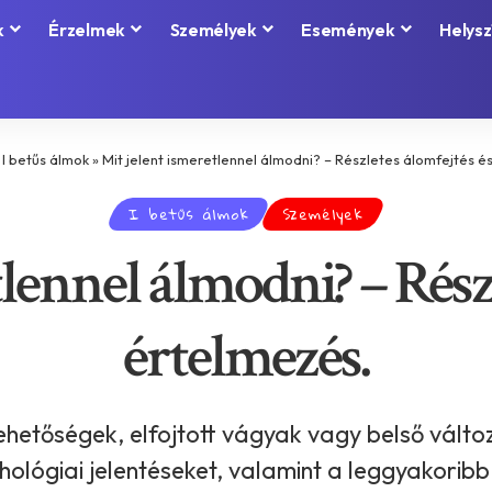
k
Érzelmek
Személyek
Események
Helysz
»
I betűs álmok
»
Mit jelent ismeretlennel álmodni? – Részletes álomfejtés é
I betűs álmok
Személyek
lennel álmodni? – Rész
értelmezés.
lehetőségek, elfojtott vágyak vagy belső válto
ichológiai jelentéseket, valamint a leggyakorib