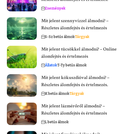
Események
Mit jelent szennyvízzel álmodni? –
Részletes álomfejtés és értelmezés
S-Sz betűs álmok
Tárgyak
Mit jelent tücsökkel álmodni? – Online
álomfejtés és értelmezés
Állatok
T-Ty betűs álmok
Mit jelent kókuszdióval álmodni? –
Részletes álomfejtés és értelmezés.
K betűs álmok
Tárgyak
Mit jelent lázmérőről álmodni? –
Részletes álomfejtés és értelmezés
L betűs álmok