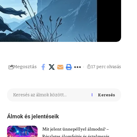
Megosztás
17 perc olvasás
Keresés
Álmok és jelentéseik
Mit jelent ünnepéllyel álmodni? –
Részletes álomfejtés és értelmezés.