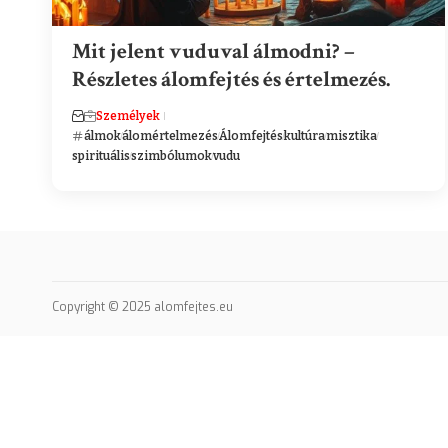
Mit jelent vuduval álmodni? –
Részletes álomfejtés és értelmezés.
Személyek
álmok
álomértelmezés
Álomfejtés
kultúra
misztika
spirituális
szimbólumok
vudu
Copyright © 2025 alomfejtes.eu