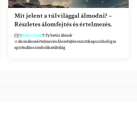
Mit jelent a túlvilággal álmodni? –
Részletes álomfejtés és értelmezés.
Helyszínek
T-Ty betűs álmok
álom
álomértelmezés
Álomfejtés
misztika
pszichológia
spirituális
szimbolika
túlvilág