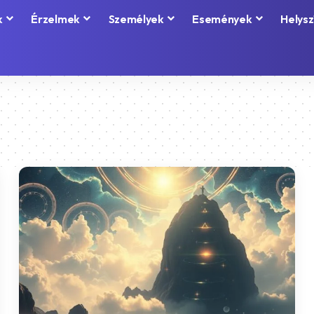
k
Érzelmek
Személyek
Események
Helysz