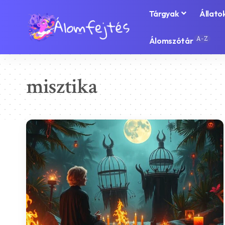
Tárgyak
Állato
A-Z
Álomszótár
misztika