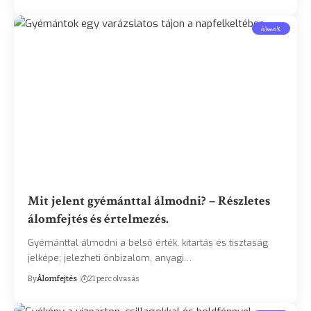
álmok
Mit jelent gyémánttal álmodni? – Részletes
álomfejtés és értelmezés.
Gyémánttal álmodni a belső érték, kitartás és tisztaság
jelképe; jelezheti önbizalom, anyagi…
By
Álomfejtés
21 perc olvasás