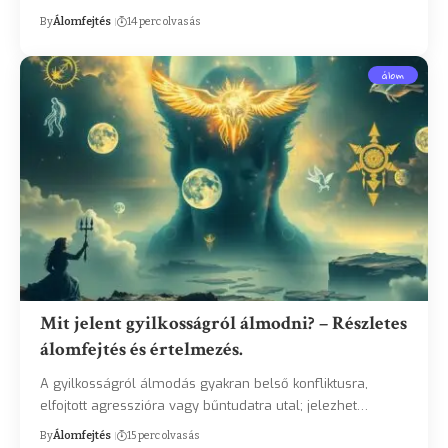
By
Álomfejtés
14 perc olvasás
álom
Mit jelent gyilkosságról álmodni? – Részletes
álomfejtés és értelmezés.
A gyilkosságról álmodás gyakran belső konfliktusra,
elfojtott agresszióra vagy bűntudatra utal; jelezhet…
By
Álomfejtés
15 perc olvasás