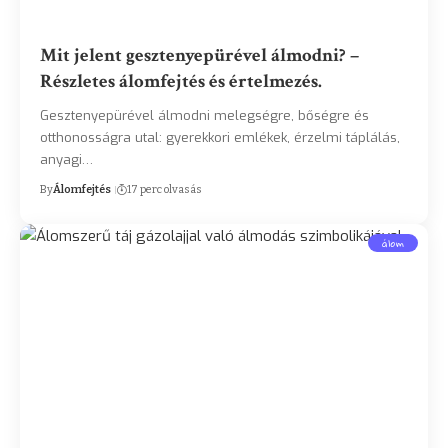
Mit jelent gesztenyepürével álmodni? –
Részletes álomfejtés és értelmezés.
Gesztenyepürével álmodni melegségre, bőségre és
otthonosságra utal: gyerekkori emlékek, érzelmi táplálás,
anyagi…
By
Álomfejtés
17 perc olvasás
álom