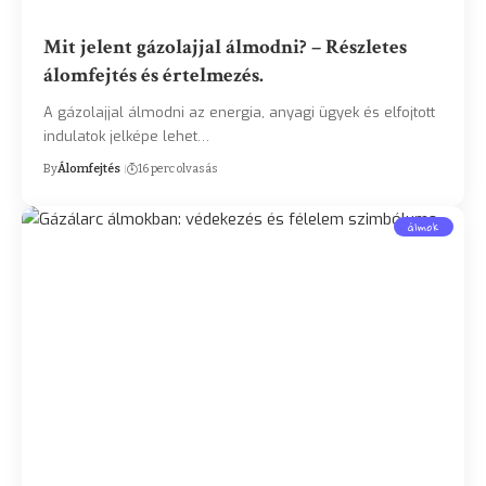
Mit jelent gázolajjal álmodni? – Részletes
álomfejtés és értelmezés.
A gázolajjal álmodni az energia, anyagi ügyek és elfojtott
indulatok jelképe lehet…
By
Álomfejtés
16 perc olvasás
álmok