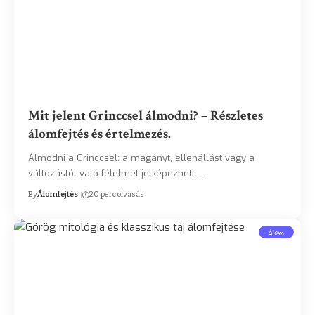
Mit jelent Grinccsel álmodni? – Részletes
álomfejtés és értelmezés.
Álmodni a Grinccsel: a magányt, ellenállást vagy a
változástól való félelmet jelképezheti;…
By
Álomfejtés
20 perc olvasás
álom