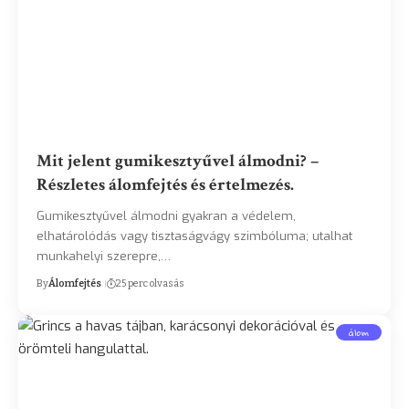
Mit jelent gumikesztyűvel álmodni? –
Részletes álomfejtés és értelmezés.
Gumikesztyűvel álmodni gyakran a védelem,
elhatárolódás vagy tisztaságvágy szimbóluma; utalhat
munkahelyi szerepre,…
By
Álomfejtés
25 perc olvasás
álom