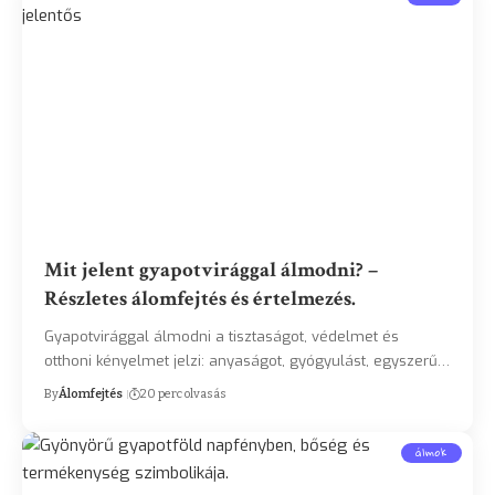
Mit jelent gyapotvirággal álmodni? –
Részletes álomfejtés és értelmezés.
Gyapotvirággal álmodni a tisztaságot, védelmet és
otthoni kényelmet jelzi: anyaságot, gyógyulást, egyszerű…
By
Álomfejtés
20 perc olvasás
álmok