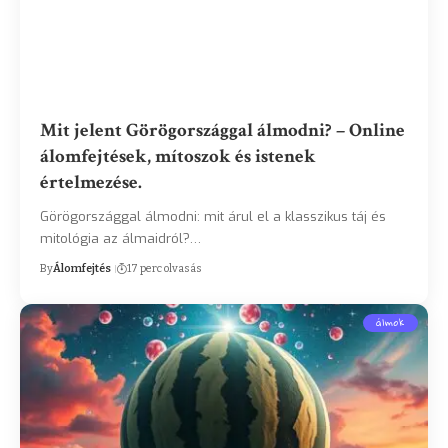
Mit jelent Görögországgal álmodni? – Online
álomfejtések, mítoszok és istenek
értelmezése.
Görögországgal álmodni: mit árul el a klasszikus táj és
mitológia az álmaidról?…
By
Álomfejtés
17 perc olvasás
álmok