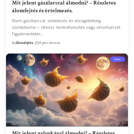
Mit jelent gázálarccal álmodni? – Részletes
álomfejtés és értelmezés.
Álom gázálarccal: védekezés és elszigeteltség
szimbóluma — stressz, kontrollvesztés vagy veszélyérzet.
Figyelmeztetés…
By
Álomfejtés
18 perc olvasás
álom
Mit jelent galuskával álmodni? – Részletes