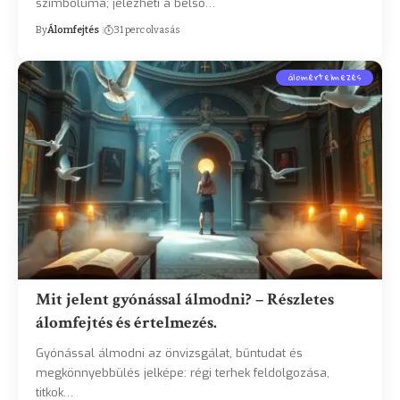
szimbóluma; jelezheti a belső…
By
Álomfejtés
31 perc olvasás
álomértelmezés
Mit jelent gyónással álmodni? – Részletes
álomfejtés és értelmezés.
Gyónással álmodni az önvizsgálat, bűntudat és
megkönnyebbülés jelképe: régi terhek feldolgozása,
titkok…