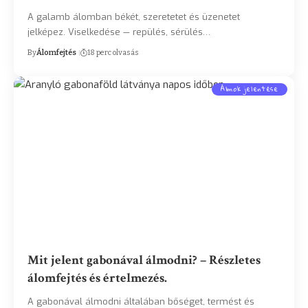
A galamb álomban békét, szeretetet és üzenetet
jelképez. Viselkedése — repülés, sérülés…
By
Álomfejtés
18 perc olvasás
Álmok jelentése
Mit jelent gabonával álmodni? – Részletes
álomfejtés és értelmezés.
A gabonával álmodni általában bőséget, termést és