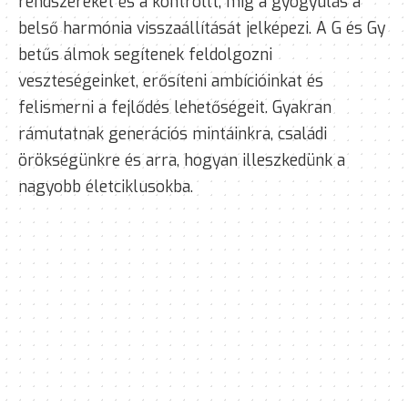
rendszereket és a kontrollt, míg a gyógyulás a
belső harmónia visszaállítását jelképezi. A G és Gy
betűs álmok segítenek feldolgozni
veszteségeinket, erősíteni ambícióinkat és
felismerni a fejlődés lehetőségeit. Gyakran
rámutatnak generációs mintáinkra, családi
örökségünkre és arra, hogyan illeszkedünk a
nagyobb életciklusokba.