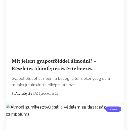
Mit jelent gyapotfölddel álmodni? –
Részletes álomfejtés és értelmezés.
Gyapotfölddel álmodni a bőség, a termékenység és a
munka jutalmának jelképe; utalhat…
By
Álomfejtés
21 perc olvasás
álmok