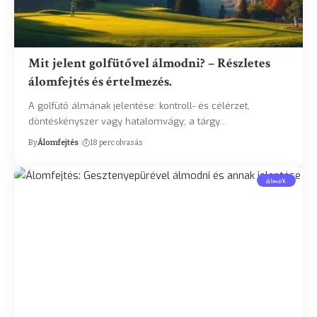
Mit jelent golfütővel álmodni? – Részletes
álomfejtés és értelmezés.
A golfütő álmának jelentése: kontroll- és célérzet,
döntéskényszer vagy hatalomvágy; a tárgy…
By
Álomfejtés
18 perc olvasás
álmok