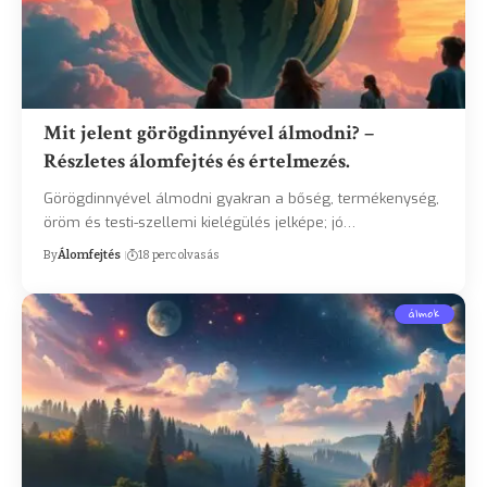
Mit jelent görögdinnyével álmodni? –
Részletes álomfejtés és értelmezés.
Görögdinnyével álmodni gyakran a bőség, termékenység,
öröm és testi-szellemi kielégülés jelképe; jó…
By
Álomfejtés
18 perc olvasás
álmok