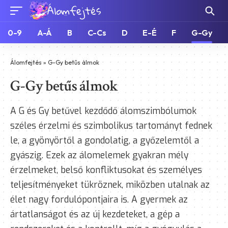
0-9
A-Á
B
C-Cs
D
E-É
F
G-Gy
Álomfejtés
»
G-Gy betűs álmok
G-Gy betűs álmok
A G és Gy betűvel kezdődő álomszimbólumok
széles érzelmi és szimbolikus tartományt fednek
le, a gyönyörtől a gondolatig, a győzelemtől a
gyászig. Ezek az álomelemek gyakran mély
érzelmeket, belső konfliktusokat és személyes
teljesítményeket tükröznek, miközben utalnak az
élet nagy fordulópontjaira is. A gyermek az
ártatlanságot és az új kezdeteket, a gép a