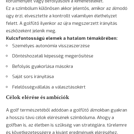
körülményeit vagy befolyásolni a kimeneteleket.
Ez a szimbólum különösen akkor jelentős, amikor az álmodó
úgy érzi, elvesztette a kontrollt valamilyen élethelyzet
felett. A golfütő ilyenkor az újra megszerzett irányítás
eszközeként jelenik meg.
Kulcsfontosságú elemek a hatalom témakörében:
Személyes autonómia visszaszerzése
Döntéshozatali képesség megerősítése
Befolyás gyakorlása másokra
Saját sors irányítása
Felelősségvállalás a választásokért
Célok elérése és ambíciók
A golf természetéből adódóan a golfütő álmokban gyakran
a hosszú távú célok elérésének szimbóluma. Ahogy a
golfban is, az életben is szükség van stratégiára, türelemre
és következetességre a kívánt eredmények eléréséhez.