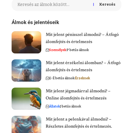
Keresés
Álmok és jelentéseik
Mit jelent pénisszel álmodni? – Átfogó
álomfejtés és értelmezés
Személyek
P betűs álmok
Mit jelent érzékelni álomban? – Átfogó
álomfejtés és értelmezés
E-É betűs álmok
Érzelmek
Mit jelent jégmadárral álmodni? –
Online álomfejtés és értelmezés
Állatok
J betűs álmok
Mit jelent a pelenkával álmodni? –
Részletes álomfejtés és értelmezés.