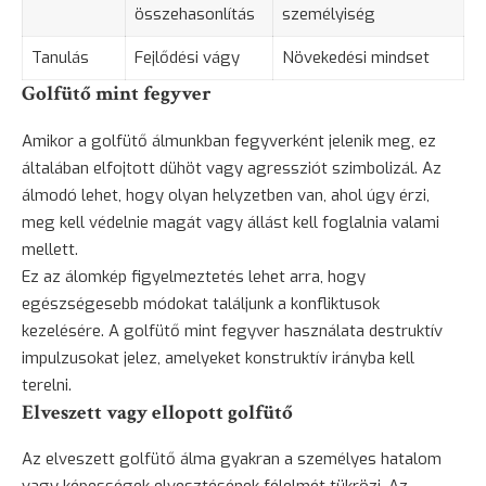
összehasonlítás
személyiség
Tanulás
Fejlődési vágy
Növekedési mindset
Golfütő mint fegyver
Amikor a golfütő álmunkban fegyverként jelenik meg, ez
általában elfojtott dühöt vagy agressziót szimbolizál. Az
álmodó lehet, hogy olyan helyzetben van, ahol úgy érzi,
meg kell védelnie magát vagy állást kell foglalnia valami
mellett.
Ez az álomkép figyelmeztetés lehet arra, hogy
egészségesebb módokat találjunk a konfliktusok
kezelésére. A golfütő mint fegyver használata destruktív
impulzusokat jelez, amelyeket konstruktív irányba kell
terelni.
Elveszett vagy ellopott golfütő
Az elveszett golfütő álma gyakran a személyes hatalom
vagy képességek elvesztésének félelmét tükrözi. Az