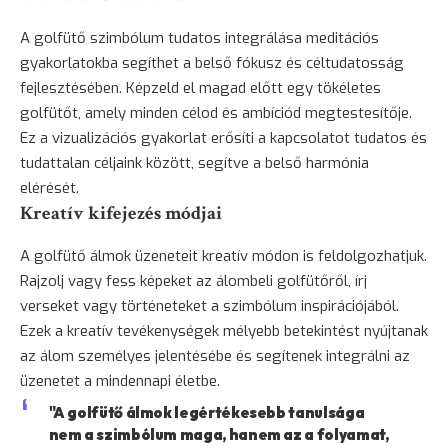
A golfütő szimbólum tudatos integrálása meditációs
gyakorlatokba segíthet a belső fókusz és céltudatosság
fejlesztésében. Képzeld el magad előtt egy tökéletes
golfütőt, amely minden célod és ambíciód megtestesítője.
Ez a vizualizációs gyakorlat erősíti a kapcsolatot tudatos és
tudattalan céljaink között, segítve a belső harmónia
elérését.
Kreatív kifejezés módjai
A golfütő álmok üzeneteit kreatív módon is feldolgozhatjuk.
Rajzolj vagy fess képeket az álombeli golfütőről, írj
verseket vagy történeteket a szimbólum inspirációjából.
Ezek a kreatív tevékenységek mélyebb betekintést nyújtanak
az álom személyes jelentésébe és segítenek integrálni az
üzenetet a mindennapi életbe.
"A golfütő álmok legértékesebb tanulsága
nem a szimbólum maga, hanem az a folyamat,