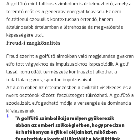
A golfütő mint fallikus szimbólum is értelmezhető, amely a
teremtő erőt és a generatív energiát képviseli. Ez nem
feltétlenül szexuális kontextusban értendő, hanem
általánosabb értelemben a létrehozás és megvalósítás
képességére utal.
Freud-i megközelítés
Freud szerint a golfütő álmokban való megjelenése gyakran
elfojtott vágyakhoz és impulzusokhoz kapcsolódik. A golf
lassú, kontrollált természete kontrasztot alkothat a
tudattalan gyors, spontán impulzusaival.
Az álom ebben az értelmezésben a civilizált viselkedés és a
nyers ösztönök közötti feszültséget tükrözheti. A golfütő a
szocializált, elfogadható módja a versengés és dominancia
kifejezésének.
"A golfütő szimbolikája mélyen gyökerezik
abban az emberi szükségletben, hogy precízen
és hatékonyan érjük el céljainkat, miközben
fenntartjuk a kontroll illúzióját a körülöttünk