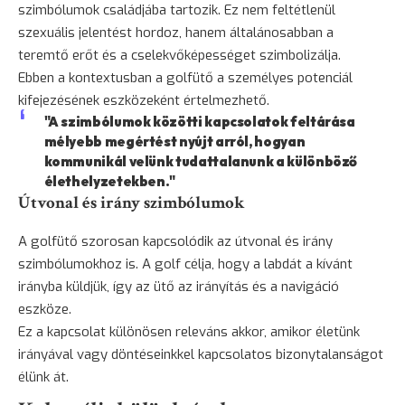
szimbólumok családjába tartozik. Ez nem feltétlenül
szexuális jelentést hordoz, hanem általánosabban a
teremtő erőt és a cselekvőképességet szimbolizálja.
Ebben a kontextusban a golfütő a személyes potenciál
kifejezésének eszközeként értelmezhető.
"A szimbólumok közötti kapcsolatok feltárása
mélyebb megértést nyújt arról, hogyan
kommunikál velünk tudattalanunk a különböző
élethelyzetekben."
Útvonal és irány szimbólumok
A golfütő szorosan kapcsolódik az útvonal és irány
szimbólumokhoz is. A golf célja, hogy a labdát a kívánt
irányba küldjük, így az ütő az irányítás és a navigáció
eszköze.
Ez a kapcsolat különösen releváns akkor, amikor életünk
irányával vagy döntéseinkkel kapcsolatos bizonytalanságot
élünk át.