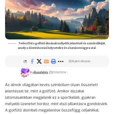
Fedezd fel a golfütő álmának mélyebb jelentését és szimbolikáját,
amely a döntéshozási helyzetekre és a hatalomvágyra utal.
18 perc olvasás
By
Álomfejtés
2026.01.06.
Az álmok világában kevés szimbólum olyan összetett
jelentéssel bír, mint a golfütő. Amikor éjszakai
látomásainkban megjelenik ez a sportkellék, gyakran
mélyebb üzenetet hordoz, mint első pillantásra gondolnánk.
A golfütő álombeli megjelenése összefügg céljainkkal,