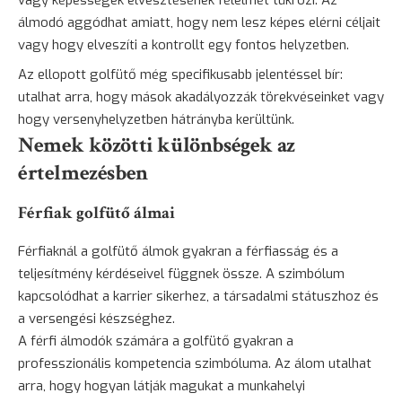
álmodó aggódhat amiatt, hogy nem lesz képes elérni céljait
vagy hogy elveszíti a kontrollt egy fontos helyzetben.
Az ellopott golfütő még specifikusabb jelentéssel bír:
utalhat arra, hogy mások akadályozzák törekvéseinket vagy
hogy versenyhelyzetben hátrányba kerültünk.
Nemek közötti különbségek az
értelmezésben
Férfiak golfütő álmai
Férfiaknál a golfütő álmok gyakran a férfiasság és a
teljesítmény kérdéseivel függnek össze. A szimbólum
kapcsolódhat a karrier sikerhez, a társadalmi státuszhoz és
a versengési készséghez.
A férfi álmodók számára a golfütő gyakran a
professzionális kompetencia szimbóluma. Az álom utalhat
arra, hogy hogyan látják magukat a munkahelyi