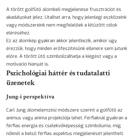
A törött golfütő álombeli megjelenése frusztrációt és
akadályokat jelez. Utalhat arra, hogy jelenlegi eszközeink
vagy módszereink nem megfelelőek a kitűzött célok
eléréséhez.
Ez az álomkép gyakran akkor jelentkezik, amikor úgy
érezzük, hogy minden erőfeszítésünk ellenére sem jutunk
előre. A törött ütő szimbolizálhatja a kiégést vagy a
motiváció hiányát is.
Pszichológiai háttér és tudatalatti
üzenetek
Jung-i perspektíva
Carl Jung álomelemzési módszere szerint a golfütő az
animus vagy anima projekciója lehet. Férfiaknál gyakran a
férfias energia és cselekvőképesség szimbóluma, míg
nőknél a belső férfias aspektus megjelenését jelentheti.