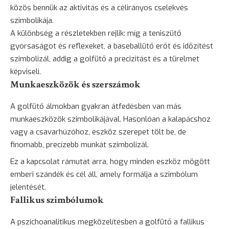
közös bennük az aktivitás és a célirányos cselekvés
szimbolikája.
A különbség a részletekben rejlik: míg a teniszütő
gyorsaságot és reflexeket, a baseballütő erőt és időzítést
szimbolizál, addig a golfütő a precizitást és a türelmet
képviseli.
Munkaeszközök és szerszámok
A golfütő álmokban gyakran átfedésben van más
munkaeszközök szimbolikájával. Hasonlóan a kalapácshoz
vagy a csavarhúzóhoz, eszköz szerepet tölt be, de
finomabb, precízebb munkát szimbolizál.
Ez a kapcsolat rámutat arra, hogy minden eszköz mögött
emberi szándék és cél áll, amely formálja a szimbólum
jelentését.
Fallikus szimbólumok
A pszichoanalitikus megközelítésben a golfütő a fallikus