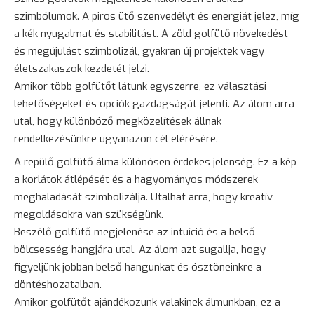
szimbólumok. A piros ütő szenvedélyt és energiát jelez, míg
a kék nyugalmat és stabilitást. A zöld golfütő növekedést
és megújulást szimbolizál, gyakran új projektek vagy
életszakaszok kezdetét jelzi.
Amikor több golfütőt látunk egyszerre, ez választási
lehetőségeket és opciók gazdagságát jelenti. Az álom arra
utal, hogy különböző megközelítések állnak
rendelkezésünkre ugyanazon cél elérésére.
A repülő golfütő álma különösen érdekes jelenség. Ez a kép
a korlátok átlépését és a hagyományos módszerek
meghaladását szimbolizálja. Utalhat arra, hogy kreatív
megoldásokra van szükségünk.
Beszélő golfütő megjelenése az intuíció és a belső
bölcsesség hangjára utal. Az álom azt sugallja, hogy
figyeljünk jobban belső hangunkat és ösztöneinkre a
döntéshozatalban.
Amikor golfütőt ajándékozunk valakinek álmunkban, ez a