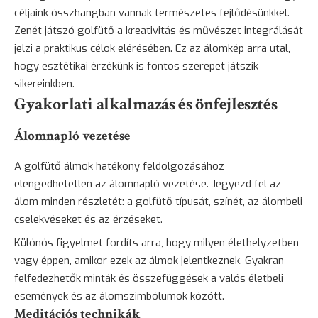
céljaink összhangban vannak természetes fejlődésünkkel.
Zenét játszó golfütő a kreativitás és művészet integrálását
jelzi a praktikus célok elérésében. Ez az álomkép arra utal,
hogy esztétikai érzékünk is fontos szerepet játszik
sikereinkben.
Gyakorlati alkalmazás és önfejlesztés
Álomnapló vezetése
A golfütő álmok hatékony feldolgozásához
elengedhetetlen az álomnapló vezetése. Jegyezd fel az
álom minden részletét: a golfütő típusát, színét, az álombeli
cselekvéseket és az érzéseket.
Különös figyelmet fordíts arra, hogy milyen élethelyzetben
vagy éppen, amikor ezek az álmok jelentkeznek. Gyakran
felfedezhetők minták és összefüggések a valós életbeli
események és az álomszimbólumok között.
Meditációs technikák