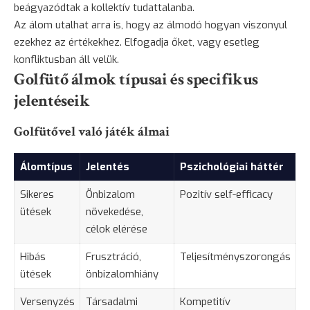
beágyazódtak a kollektív tudattalanba.
Az álom utalhat arra is, hogy az álmodó hogyan viszonyul
ezekhez az értékekhez. Elfogadja őket, vagy esetleg
konfliktusban áll velük.
Golfütő álmok típusai és specifikus
jelentéseik
Golfütővel való játék álmai
Álomtípus
Jelentés
Pszichológiai háttér
Sikeres
Önbizalom
Pozitív self-efficacy
ütések
növekedése,
célok elérése
Hibás
Frusztráció,
Teljesítményszorongás
ütések
önbizalomhiány
Versenyzés
Társadalmi
Kompetitív