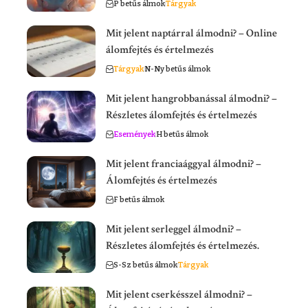
P betűs álmok
Tárgyak
Mit jelent naptárral álmodni? – Online
álomfejtés és értelmezés
Tárgyak
N-Ny betűs álmok
Mit jelent hangrobbanással álmodni? –
Részletes álomfejtés és értelmezés
Események
H betűs álmok
Mit jelent franciaággyal álmodni? –
Álomfejtés és értelmezés
F betűs álmok
Mit jelent serleggel álmodni? –
Részletes álomfejtés és értelmezés.
S-Sz betűs álmok
Tárgyak
Mit jelent cserkésszel álmodni? –