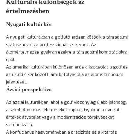
Kulturális különbségek az
értelmezésben
Nyugati kultúrkör
A nyugati kultúrákban a golfütő erősen kötődik a társadalmi
státuszhoz és a professzionális sikerhez. Az
álomértelmezés gyakran ezekre a társadalmi konnotációkra
épül.
Az amerikai kultúrában különösen erős a kapcsolat a golf és
az üzleti siker között, ami befolyásolja az álomszimbólum
jelentését.
Ázsiai perspektíva
Az ázsiai kultúrákban, ahol a golf viszonylag újabb jelenség,
a szimbólum más jelentéseket kaphat. Gyakran a nyugati
értékek átvételét vagy a modernizációs törekvéseket
szimbolizálja.
A konfuciánus hagyományban a precizitás és a kitartás