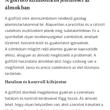
álmokban
A golfütő mint álomszimbólum rendkívül gazdag
jelentéstartalommal bír. Alapvetően a precizitás és a célzott
cselekvés eszközeként jelenik meg tudatalattinkban. Ez a
sportkellék olyan tevékenységeket szimbolizál, amelyek
türelmet, koncentrációt és gyakorlatot igényelnek.
A szimbólum mögött rejlő jelentés gyakran kapcsolódik
ahhoz, ahogyan az álmodó megközelíti a problémáit. A
golfütő használata álmokban jelzi, hogy szükség van a
megfontolt, lassú és precíz cselekvésre az élet bizonyos
területein.
Hatalom és kontroll kifejezése
A golfütő álombeli megjelenése gyakran a személyes
hatalom és kontroll kérdéseivel függ össze. Az álmodó
lehet, hogy olyan helyzetben van, ahol szeretné irányítani a