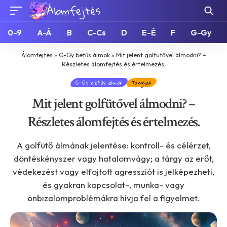
0-9
A-Á
B
C-Cs
D
E-É
F
G-Gy
Álomfejtés
»
G-Gy betűs álmok
»
Mit jelent golfütővel álmodni? –
Részletes álomfejtés és értelmezés.
G-Gy betűs álmok
Tárgyak
Mit jelent golfütővel álmodni? –
Részletes álomfejtés és értelmezés.
A golfütő álmának jelentése: kontroll- és célérzet,
döntéskényszer vagy hatalomvágy; a tárgy az erőt,
védekezést vagy elfojtott agressziót is jelképezheti,
és gyakran kapcsolat-, munka- vagy
önbizalomproblémákra hívja fel a figyelmet.