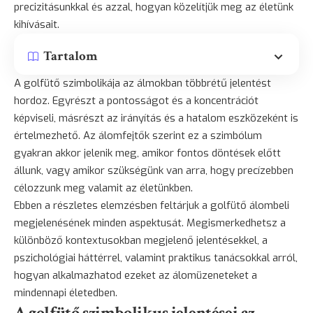
precizitásunkkal és azzal, hogyan közelítjük meg az életünk
kihívásait.
Tartalom
A golfütő szimbolikája az álmokban többrétű jelentést
hordoz. Egyrészt a pontosságot és a koncentrációt
képviseli, másrészt az irányítás és a hatalom eszközeként is
értelmezhető. Az álomfejtők szerint ez a szimbólum
gyakran akkor jelenik meg, amikor fontos döntések előtt
állunk, vagy amikor szükségünk van arra, hogy precízebben
célozzunk meg valamit az életünkben.
Ebben a részletes elemzésben feltárjuk a golfütő álombeli
megjelenésének minden aspektusát. Megismerkedhetsz a
különböző kontextusokban megjelenő jelentésekkel, a
pszichológiai háttérrel, valamint praktikus tanácsokkal arról,
hogyan alkalmazhatod ezeket az álomüzeneteket a
mindennapi életedben.
A golfütő szimbolikus jelentései az