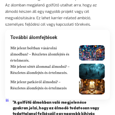
Az álomban megjelenő golfütő utalhat arra, hogy az
álmodó készen áll egy nagyobb projekt vagy cél
megvalósítására. Ez lehet karrier-related ambíció,
személyes fejlődési cél vagy kapcsolati törekvés.
További álomfejtések
Mit jelent boltban vásárolni
álmodban? – Részletes álomfejtés és
értelmezés.
Mit jelent sötét álommal álmodni? –
Részletes álomfejtés és értelmezés.
Mit jelent patkóról álmodni? –
Részletes álomfejtés és értelmezés
"A golfütő álmokban való megjelenése
gyakran jelzi, hogy az álmodó tudatosan vagy
tudattalanul felkészül egy nagyobb kihívás