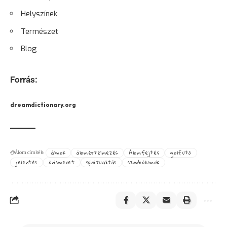
Helyszínek
Természet
Blog
Forrás:
dreamdictionary.org
álmok
álomértelmezés
Álomfejtés
golfütő
Álom címkék:
jelentés
önismeret
spiritualitás
szimbólumok