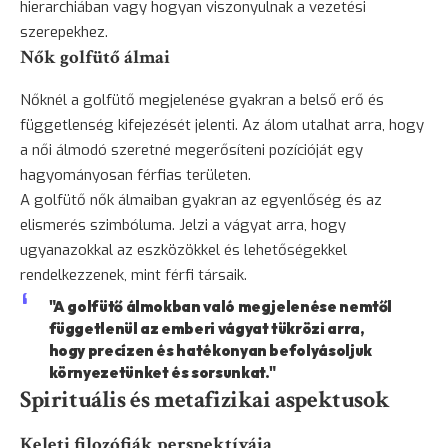
hierarchiában vagy hogyan viszonyulnak a vezetési
szerepekhez.
Nők golfütő álmai
Nőknél a golfütő megjelenése gyakran a belső erő és
függetlenség kifejezését jelenti. Az álom utalhat arra, hogy
a női álmodó szeretné megerősíteni pozícióját egy
hagyományosan férfias területen.
A golfütő nők álmaiban gyakran az egyenlőség és az
elismerés szimbóluma. Jelzi a vágyat arra, hogy
ugyanazokkal az eszközökkel és lehetőségekkel
rendelkezzenek, mint férfi társaik.
"A golfütő álmokban való megjelenése nemtől
függetlenül az emberi vágyat tükrözi arra,
hogy precízen és hatékonyan befolyásoljuk
környezetünket és sorsunkat."
Spirituális és metafizikai aspektusok
Keleti filozófiák perspektívája