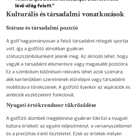
lévő világ felett."
Kulturális és társadalmi vonatkozások
Státusz és társadalmi pozíció
A golf hagyományosan a felső társadalmi rétegek sportja
volt, így a golfütő álmokban gyakran
státuszszimbólumként jelenik meg. Az álmodó lehet, hogy
vágyik a társadalmi elismerésre vagy magasabb pozícióra.
Ez a szimbólum különösen releváns lehet azok számára,
akik karrierjükben szeretnének előrelépni vagy társadalmi
mobilitásra törekszenek. A golfütő ilyenkor az aspirációk és
ambíciók eszközeként funkcionál.
Nyugati értékrendszer tükröződése
A golfütő álombeli megjelenése gyakran tükrözi a nyugati
kultúra értékeit: az egyéni teljesítményt, a versenyszellemet
és a precizitás iránti tiszteletet. Ezek az értékek mélyen