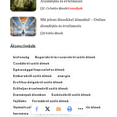
Álomfejtés és értelmezés
C-Cs betűs álmok
Személyek
Mit jelent díszekkel álmodni? – Online
álomfejtés és értelmezés
D betűs álmok
Álomcímkék
biztonság
Bogarakról és rovarokról szóló álmok
Csodákról szóló álmok
Egészséggel kapcsolatos álmok
Emberekről szóló álmok
energia
Erotikus dolgokról szóló álmok
Erőteljes érzelmekről szóló álmok
Események álomban
Eszközökről szóló álmok
fejlődés
Formákról szóló álmok
Gyümölcsökről szóló álmok
Halottakról szóló álmok
harmónia
Helyekről szóló álmok