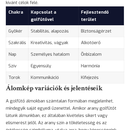
kívánt célok felé.
Chakra
Kapcsolat a
Fejlesztendő
golfütővel
terület
Gyökér
Stabilitás, alapozás
Biztonságérzet
Szakrális
Kreativitás, vágyak
Alkotóerő
Nap
Személyes hatalom
Önbizalom
Szív
Egyensúly
Harmónia
Torok
Kommunikáció
Kifejezés
Álomkép variációk és jelentéseik
A golfütő álmokban számtalan formában megjelenhet,
mindegyik saját egyedi üzenettel. Amikor arany golfütőt
látunk álmunkban, ez általában kivételes sikert vagy
elismerést jelöl. Az arany szín a tökéletesség és az