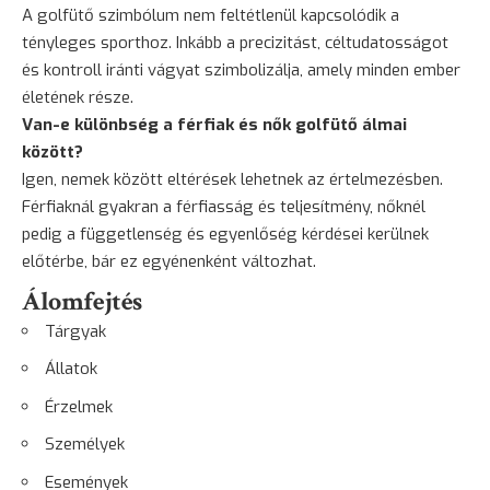
A golfütő szimbólum nem feltétlenül kapcsolódik a
tényleges sporthoz. Inkább a precizitást, céltudatosságot
és kontroll iránti vágyat szimbolizálja, amely minden ember
életének része.
Van-e különbség a férfiak és nők golfütő álmai
között?
Igen, nemek között eltérések lehetnek az értelmezésben.
Férfiaknál gyakran a férfiasság és teljesítmény, nőknél
pedig a függetlenség és egyenlőség kérdései kerülnek
előtérbe, bár ez egyénenként változhat.
Álomfejtés
Tárgyak
Állatok
Érzelmek
Személyek
Események