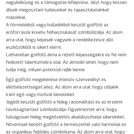
nagylelkűség és a támogatás kifejezése. Jelzi, hogy készen
állunk megosztani tudásunkat és tapasztalatainkat
másokkal.
A törmelékből vagy hulladékból készült golfütő az
erőforrások kreatív felhasználását szimbolizálja. Az álom
arra utal, hogy képesek vagyunk a rendelkezésre álló
eszközökből is sikert elérni.
Láthatatlan golfütő álma a rejtett képességekre és fel nem
fedezett talentumokra utal. Az álmodó lehet, hogy nem
tudja még, milyen potenciál rejlik benne.
Égő golfütő megjelenése intenzív szenvedélyt és
elkötelezettséget jelez. Az álom arra utal, hogy céljaink
iránt égő vágy motivál bennünket.
Jégből készült golfütő a hideg racionalitást és az érzelmi
távolságtartást szimbolizálja. Figyelmeztet arra, hogy
túlságosan hideg megközelítés akadályozhatja sikereinket.
Növénnyel benőtt golfütő a természettel való harmónia és
az organikus fejlődés szimbóluma. Az álom arra utal, hogy