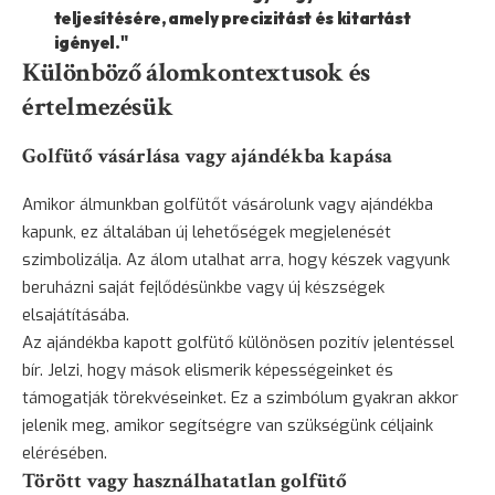
teljesítésére, amely precizitást és kitartást
igényel."
Különböző álomkontextusok és
értelmezésük
Golfütő vásárlása vagy ajándékba kapása
Amikor álmunkban golfütőt vásárolunk vagy ajándékba
kapunk, ez általában új lehetőségek megjelenését
szimbolizálja. Az álom utalhat arra, hogy készek vagyunk
beruházni saját fejlődésünkbe vagy új készségek
elsajátításába.
Az ajándékba kapott golfütő különösen pozitív jelentéssel
bír. Jelzi, hogy mások elismerik képességeinket és
támogatják törekvéseinket. Ez a szimbólum gyakran akkor
jelenik meg, amikor segítségre van szükségünk céljaink
elérésében.
Törött vagy használhatatlan golfütő