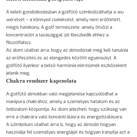
A keleti gondolkodásban a golfütő szimbolizálhatja a
wu
wei
elvét – a könnyed cselekvést, amely nem erőltetett,
mégis hatékony. A golf természete, amely ötvözi a
koncentrációt a lazasággal, jól illeszkedik ehhez a
filozófiához.
Az álom utalhat arra, hogy az álmodónak meg kell tanulnia
az erőfeszítés és az elengedés közötti egyensúlyt. A
golfütő ilyenkor a belső harmónia elérésének eszközeként
jelenik meg.
Chakra rendszer kapcsolata
A golfütő álmokban való megjelenése kapcsolódhat a
manipura chakrához, amely a személyes hatalom és az
önbizalom központja. Az álom jelezheti, hogy szükség van
erre a chakrára való koncentrálásra és energetizálására.
A szimbólum utalhat arra is, hogy az álmodó hogyan
használja fel személyes energiáját és hogyan irányítja azt a