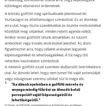
értékesség szimbóluma, utalva arra, hogy képességeink
különleges elismerést érdemelnek.
A kristály golfütő még spirituálisabb jelentéssel bír,
tisztaságot és átláthatóságot szimbolizál. Ez az álomkép
arra utal, hogy tiszta szándékokkal és őszinte motivációkkal
közelítjük meg céljainkat, minden rejtett agenda nélkül.
Amikor óriási golfütőt látunk álmainkban, ez túlzott
ambíciókat vagy irreális elvárásokat jelezhet. Az álom
figyelmeztet arra, hogy céljaink arányban legyenek
képességeinkkel és lehetőségeinkkel. A túl nagy ütő
nehézkes használatot szimbolizál.
A miniatűr golfütő ezzel szemben alulbecsült önértékelésre
utal. Az álmodó lehet, hogy nem ismeri fel saját potenciálját
vagy túlságosan szerény célokat tűz ki maga elé.
"Az álmok nyelvében a golfütő mérete és
anyaga mindig tükrözi az álmodó belső
percepcióit saját képességeiről és
lehetőségeiről."
Színes golfütők megjelenése különösen érdekes