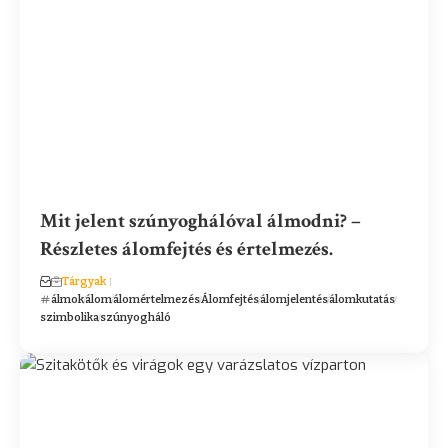
Mit jelent szúnyoghálóval álmodni? –
Részletes álomfejtés és értelmezés.
Tárgyak
álmok
álom
álomértelmezés
Álomfejtés
álomjelentés
álomkutatás
szimbolika
szúnyogháló