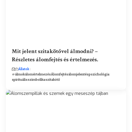
Mit jelent szitakötővel álmodni? –
Részletes álomfejtés és értelmezés.
Állatok
álmok
álomértelmezés
Álomfejtés
álomjelentés
pszichológia
spirituális
szimbolika
szitakötő