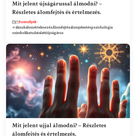
Mit jelent újságárussal álmodni? –
Részletes álomfejtés és értelmezés.
Személyek
álmok
álomértelmezés
Álomfejtés
álomjelentés
pszichológia
szimbolika
tudatalatti
újságárus
Mit jelent ujjal álmodni? – Részletes
álomfejtés és értelmezés.