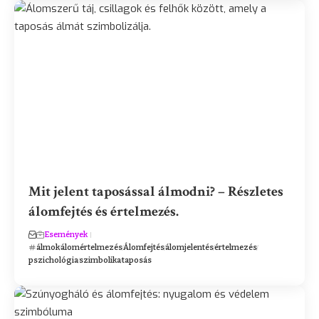
Mit jelent taposással álmodni? – Részletes
álomfejtés és értelmezés.
Események
álmok
álomértelmezés
Álomfejtés
álomjelentés
értelmezés
pszichológia
szimbolika
taposás