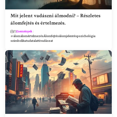
Mit jelent vadászni álmodni? – Részletes
álomfejtés és értelmezés.
Események
álom
álomértelmezés
Álomfejtés
álomjelentés
pszichológia
szimbolika
tudatalatti
vadászat