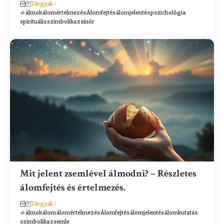
Tárgyak
álmok
álomértelmezés
Álomfejtés
álomjelentés
pszichológia
spirituális
szimbolika
zsinór
Mit jelent zsemlével álmodni? – Részletes
álomfejtés és értelmezés.
Tárgyak
álmok
álom
álomértelmezés
Álomfejtés
álomjelentés
álomkutatás
szimbolika
zsemle