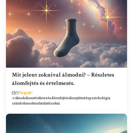
Mit jelent zoknival álmodni? – Részletes
álomfejtés és értelmezés.
Tárgyak
álmok
álomértelmezés
Álomfejtés
álomjelentés
pszichológia
szimbólumok
tudatalatti
zokni