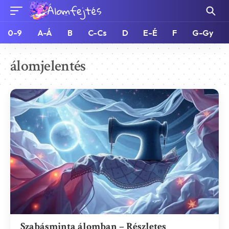
0-9
A-Á
B
C-Cs
D
E-É
F
G-Gy
álomjelentés
Szabásminta álomban – Részletes