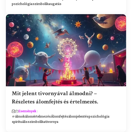
pszichológia
szimbolika
ugatás
Mit jelent tivornyával álmodni? –
Részletes álomfejtés és értelmezés.
Események
álmok
álomértelmezés
Álomfejtés
álomjelentés
pszichológia
spirituális
szimbolika
tivornya