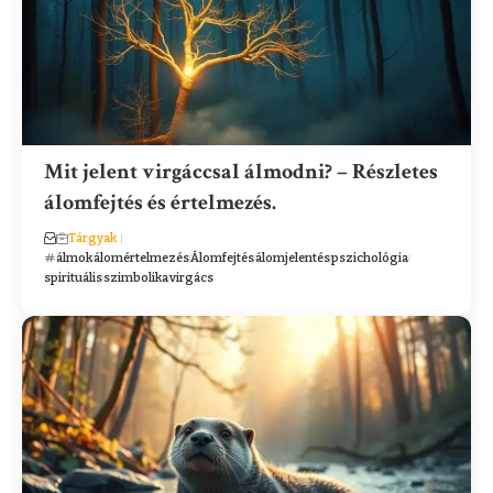
Mit jelent virgáccsal álmodni? – Részletes
álomfejtés és értelmezés.
Tárgyak
álmok
álomértelmezés
Álomfejtés
álomjelentés
pszichológia
spirituális
szimbolika
virgács