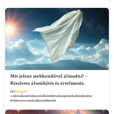
Mit jelent zsebkendővel álmodni? –
Részletes álomfejtés és értelmezés.
Tárgyak
álom
álomértelmezés
Álomfejtés
álomjelentés
álomkutatás
értelmezés
szimbolika
zsebkendő