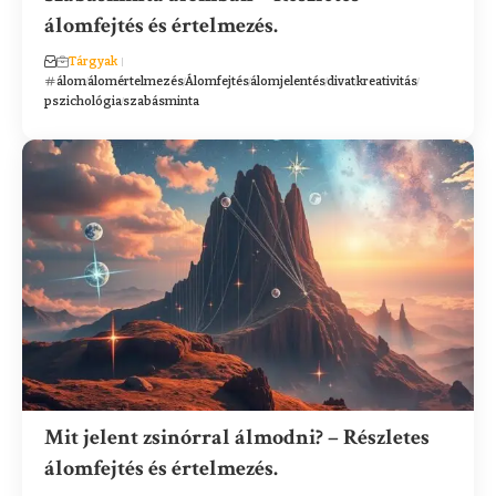
álomfejtés és értelmezés.
Tárgyak
álom
álomértelmezés
Álomfejtés
álomjelentés
divat
kreativitás
pszichológia
szabásminta
Mit jelent zsinórral álmodni? – Részletes
álomfejtés és értelmezés.