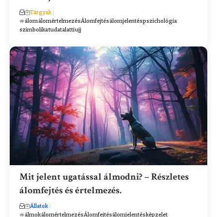
Tárgyak
álom
álomértelmezés
Álomfejtés
álomjelentés
pszichológia
szimbolika
tudatalatti
ujj
Mit jelent ugatással álmodni? – Részletes
álomfejtés és értelmezés.
Állatok
álmok
álomértelmezés
Álomfejtés
álomjelentés
képzelet