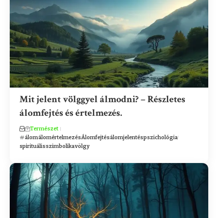
Mit jelent völggyel álmodni? – Részletes
álomfejtés és értelmezés.
Természet
álom
álomértelmezés
Álomfejtés
álomjelentés
pszichológia
spirituális
szimbolika
völgy