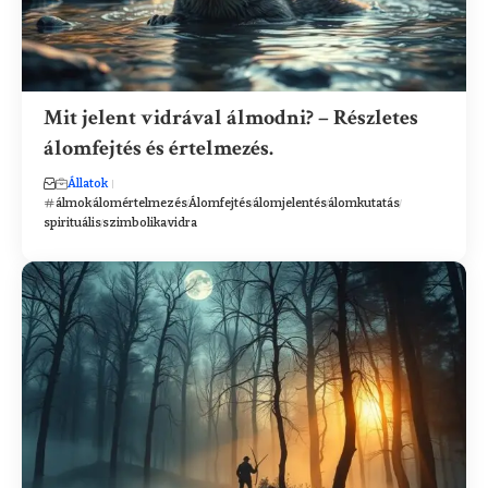
Mit jelent vidrával álmodni? – Részletes
álomfejtés és értelmezés.
Állatok
álmok
álomértelmezés
Álomfejtés
álomjelentés
álomkutatás
spirituális
szimbolika
vidra