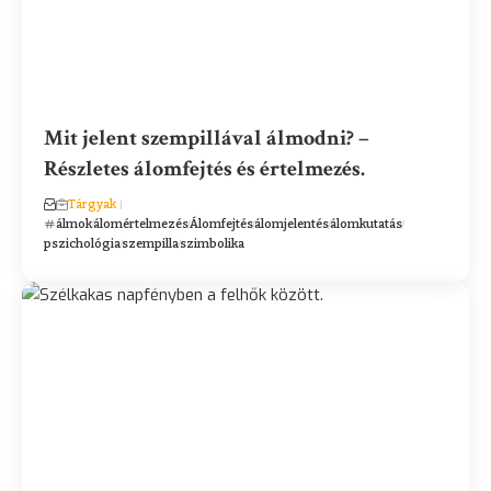
Mit jelent szempillával álmodni? –
Részletes álomfejtés és értelmezés.
Tárgyak
álmok
álomértelmezés
Álomfejtés
álomjelentés
álomkutatás
pszichológia
szempilla
szimbolika