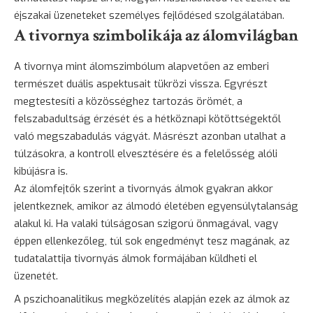
éjszakai üzeneteket személyes fejlődésed szolgálatában.
A tivornya szimbolikája az álomvilágban
A tivornya mint álomszimbólum alapvetően az emberi
természet duális aspektusait tükrözi vissza. Egyrészt
megtestesíti a közösséghez tartozás örömét, a
felszabadultság érzését és a hétköznapi kötöttségektől
való megszabadulás vágyát. Másrészt azonban utalhat a
túlzásokra, a kontroll elvesztésére és a felelősség alóli
kibújásra is.
Az álomfejtők szerint a tivornyás álmok gyakran akkor
jelentkeznek, amikor az álmodó életében egyensúlytalanság
alakul ki. Ha valaki túlságosan szigorú önmagával, vagy
éppen ellenkezőleg, túl sok engedményt tesz magának, az
tudatalattija tivornyás álmok formájában küldheti el
üzenetét.
A pszichoanalitikus megközelítés alapján ezek az álmok az