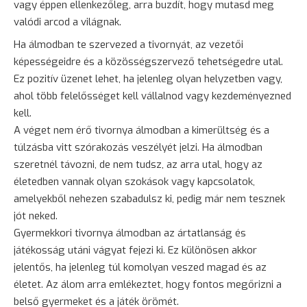
vagy éppen ellenkezőleg, arra buzdít, hogy mutasd meg
valódi arcod a világnak.
Ha álmodban te szervezed a tivornyát, az vezetői
képességeidre és a közösségszervező tehetségedre utal.
Ez pozitív üzenet lehet, ha jelenleg olyan helyzetben vagy,
ahol több felelősséget kell vállalnod vagy kezdeményezned
kell.
A véget nem érő tivornya álmodban a kimerültség és a
túlzásba vitt szórakozás veszélyét jelzi. Ha álmodban
szeretnél távozni, de nem tudsz, az arra utal, hogy az
életedben vannak olyan szokások vagy kapcsolatok,
amelyekből nehezen szabadulsz ki, pedig már nem tesznek
jót neked.
Gyermekkori tivornya álmodban az ártatlanság és
játékosság utáni vágyat fejezi ki. Ez különösen akkor
jelentős, ha jelenleg túl komolyan veszed magad és az
életet. Az álom arra emlékeztet, hogy fontos megőrizni a
belső gyermeket és a játék örömét.