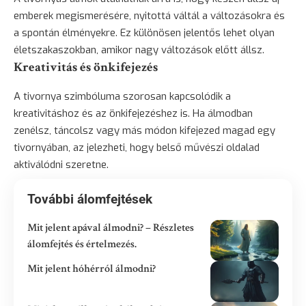
emberek megismerésére, nyitottá váltál a változásokra és
a spontán élményekre. Ez különösen jelentős lehet olyan
életszakaszokban, amikor nagy változások előtt állsz.
Kreativitás és önkifejezés
A tivornya szimbóluma szorosan kapcsolódik a
kreativitáshoz és az önkifejezéshez is. Ha álmodban
zenélsz, táncolsz vagy más módon kifejezed magad egy
tivornyában, az jelezheti, hogy belső művészi oldalad
aktiválódni szeretne.
További álomfejtések
Mit jelent apával álmodni? – Részletes
álomfejtés és értelmezés.
Mit jelent hóhérról álmodni?