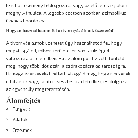
lehet az esemény feldolgozása vagy az előzetes izgalom
megnyilvánulása. A legtöbb esetben azonban szimbolikus
üzenetet hordoznak.
Hogyan használhatom fel a tivornyás álmok üzenetét?
A tivornyás álmok üzenetét úgy használhatod fel, hogy
megvizsgálod, milyen területeken van szükséged
változásra az életedben. Ha az álom pozitív volt, fontold
meg, hogy több időt szánj a szórakozásra és társaságra.
Ha negatív érzéseket keltett, vizsgáld meg, hogy nincsenek-
e túlzások vagy kontrollvesztés az életedben, és dolgozz
az egyensúly megteremtésén.
Álomfejtés
Tárgyak
Állatok
Érzelmek