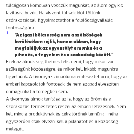
túlságosan komolyan vesszük magunkat, az álom egy kis
lazításra buzdít. Ha viszont túl sok időt töltünk
szórakozással, figyelmeztethet a felelősségvállalás
fontosságára.
"Az igazi bölcsesség nem a szélsőségek
kerülésében rejlik, hanem abban, hogy
megtaláljuk az egyensúlyt a munka és a
pihenés, a fegyelem és a szabadság között."
Ezek az álmok segíthetnek felismerni, hogy mikor van
szükségünk közösségre, és mikor kell inkább magunkra
figyelnünk. A tivornya szimbóluma emlékeztet arra, hogy az
emberi kapcsolatok fontosak, de nem szabad elveszíteni
önmagunkat a tömegben sem.
A tivornyás álmok tanítása az is, hogy az öröm és a
szórakozás természetes részei az emberi létezésnek. Nem
kell mindig produktívnak és célratörőnek lennünk – néha
egyszerűen csak élvezni kell a pillanatot és a közösség
melegét.