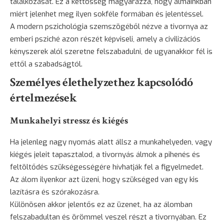
találkozását. Ez a kettősség magyarázza, hogy álmainkban
miért jelenhet meg ilyen sokféle formában és jelentéssel.
A modern pszichológia szemszögéből nézve a tivornya az
emberi psziché azon részét képviseli, amely a civilizációs
kényszerek alól szeretne felszabadulni, de ugyanakkor fél is
ettől a szabadságtól.
Személyes élethelyzethez kapcsolódó
értelmezések
Munkahelyi stressz és kiégés
Ha jelenleg nagy nyomás alatt állsz a munkahelyeden, vagy
kiégés jeleit tapasztalod, a tivornyás álmok a pihenés és
feltöltődés szükségességére hívhatják fel a figyelmedet.
Az álom ilyenkor azt üzeni, hogy szükséged van egy kis
lazításra és szórakozásra.
Különösen akkor jelentős ez az üzenet, ha az álomban
felszabadultan és örömmel veszel részt a tivornyában. Ez