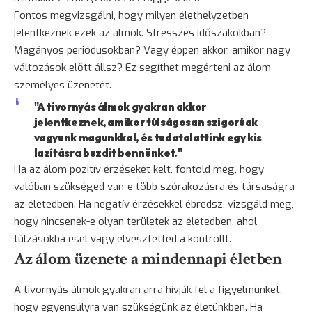
Fontos megvizsgálni, hogy milyen élethelyzetben
jelentkeznek ezek az álmok. Stresszes időszakokban?
Magányos periódusokban? Vagy éppen akkor, amikor nagy
változások előtt állsz? Ez segíthet megérteni az álom
személyes üzenetét.
"A tivornyás álmok gyakran akkor
jelentkeznek, amikor túlságosan szigorúak
vagyunk magunkkal, és tudatalattink egy kis
lazításra buzdít bennünket."
Ha az álom pozitív érzéseket kelt, fontold meg, hogy
valóban szükséged van-e több szórakozásra és társaságra
az életedben. Ha negatív érzésekkel ébredsz, vizsgáld meg,
hogy nincsenek-e olyan területek az életedben, ahol
túlzásokba esel vagy elvesztetted a kontrollt.
Az álom üzenete a mindennapi életben
A tivornyás álmok gyakran arra hívják fel a figyelmünket,
hogy egyensúlyra van szükségünk az életünkben. Ha