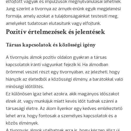
elfojtott vágyak és impulzusok megnyilvánulásai lehetnek.
Jung szerint a tivornya az árnyék-énünk egyik megjelenési
formája, amely azokat a tulajdonságainkat testesíti meg,
amelyeket tudatosan elutasítunk vagy elfojtunk.
Pozitív értelmezések és jelentések
Társas kapcsolatok és közösségi igény
A tivornyás álmok pozitív oldalon gyakran a társas
kapcsolatok iránti vágyunkat fejezik ki. Ha álmodban
örömmel veszel részt egy tivornyában, az jelezheti, hogy
hiányzik az életedből a közösségi élmény, a barátokkal való
minőségi időtöltés.
Ez különösen igaz lehet azokra, akik magányos időszakot
élnek át, vagy munkájuk miatt kevés időt tudnak szánni a
társasági életre. Az álom ilyenkor egy kedves emlékeztető
lehet arra, hogy fontosak a személyes kapcsolatok és a
közös élmények.
A tivornyás álmok utalhatnak arra is, hogy készen állsz új