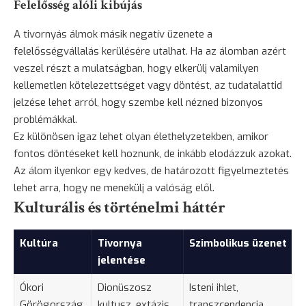
Felelősség alóli kibújás
A tivornyás álmok másik negatív üzenete a
felelősségvállalás kerülésére utalhat. Ha az álomban azért
veszel részt a mulatságban, hogy elkerülj valamilyen
kellemetlen kötelezettséget vagy döntést, az tudatalattid
jelzése lehet arról, hogy szembe kell nézned bizonyos
problémákkal.
Ez különösen igaz lehet olyan élethelyzetekben, amikor
fontos döntéseket kell hoznunk, de inkább elodázzuk azokat.
Az álom ilyenkor egy kedves, de határozott figyelmeztetés
lehet arra, hogy ne menekülj a valóság elől.
Kulturális és történelmi háttér
Kultúra
Tivornya
Szimbolikus üzenet
jelentése
Ókori
Dionüszosz
Isteni ihlet,
Görögország
kultusz, extázis
transzcendencia