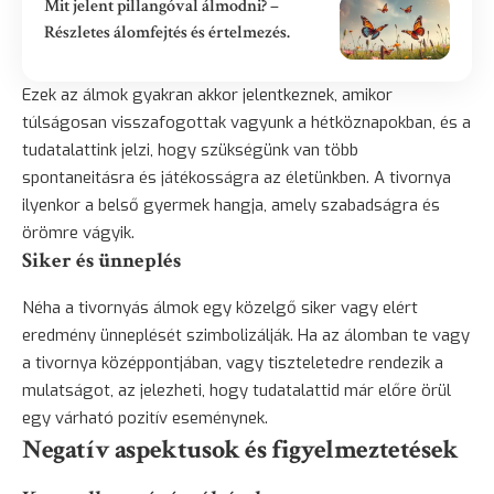
Mit jelent pillangóval álmodni? –
Részletes álomfejtés és értelmezés.
Ezek az álmok gyakran akkor jelentkeznek, amikor
túlságosan visszafogottak vagyunk a hétköznapokban, és a
tudatalattink jelzi, hogy szükségünk van több
spontaneitásra és játékosságra az életünkben. A tivornya
ilyenkor a belső gyermek hangja, amely szabadságra és
örömre vágyik.
Siker és ünneplés
Néha a tivornyás álmok egy közelgő siker vagy elért
eredmény ünneplését szimbolizálják. Ha az álomban te vagy
a tivornya középpontjában, vagy tiszteletedre rendezik a
mulatságot, az jelezheti, hogy tudatalattid már előre örül
egy várható pozitív eseménynek.
Negatív aspektusok és figyelmeztetések