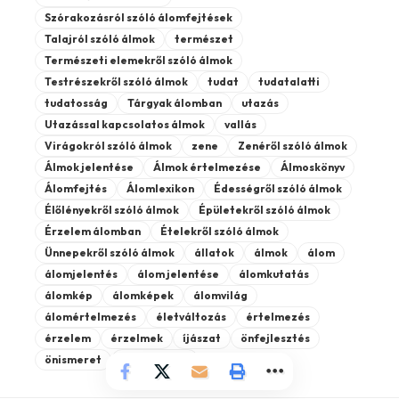
Szórakozásról szóló álomfejtések
Talajról szóló álmok
természet
Természeti elemekről szóló álmok
Testrészekről szóló álmok
tudat
tudatalatti
tudatosság
Tárgyak álomban
utazás
Utazással kapcsolatos álmok
vallás
Virágokról szóló álmok
zene
Zenéről szóló álmok
Álmok jelentése
Álmok értelmezése
Álmoskönyv
Álomfejtés
Álomlexikon
Édességről szóló álmok
Élőlényekről szóló álmok
Épületekről szóló álmok
Érzelem álomban
Ételekről szóló álmok
Ünnepekről szóló álmok
állatok
álmok
álom
álomjelentés
álom jelentése
álomkutatás
álomkép
álomképek
álomvilág
álomértelmezés
életváltozás
értelmezés
érzelem
érzelmek
íjászat
önfejlesztés
önismeret
önértékelés