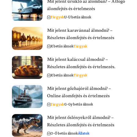
Mit jelent űrsikló az álomban? – Átfogó
álomfejtés és értelmezés
Tárgyak
U-Ü betűs álmok
Mit jelent karavánnal álmodni? –
Részletes álomfejtés és értelmezés
K betűs álmok
Tárgyak
Mit jelent kaláccsal álmodni? –
Részletes álomfejtés és értelmezés.
K betűs álmok
Tárgyak
Mit jelent gőzhajóról álmodni? –
Online álomfejtés és értelmezés
Tárgyak
G-Gy betűs álmok
Mit jelent őslényekről álmodni? –
Részletes álomfejtés és értelmezés
O-Ő betűs álmok
Állatok