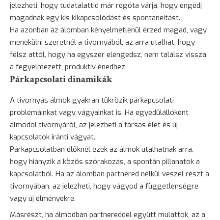
jelezheti, hogy tudatalattid már régóta várja, hogy engedj
magadnak egy kis kikapcsolódást és spontaneitást.
Ha azonban az álomban kényelmetlenül érzed magad, vagy
menekülni szeretnél a tivornyából, az arra utalhat, hogy
félsz attól, hogy ha egyszer elengedsz, nem találsz vissza
a fegyelmezett, produktív énedhez.
Párkapcsolati dinamikák
A tivornyás álmok gyakran tükrözik párkapcsolati
problémáinkat vagy vágyainkat is. Ha egyedülállóként
álmodol tivornyáról, az jelezheti a társas élet és új
kapcsolatok iránti vágyat.
Párkapcsolatban élőknél ezek az álmok utalhatnak arra,
hogy hiányzik a közös szórakozás, a spontán pillanatok a
kapcsolatból. Ha az álomban partnered nélkül veszel részt a
tivornyában, az jelezheti, hogy vágyod a függetlenségre
vagy új élményekre.
Másrészt, ha álmodban partnereddel együtt mulattok, az a