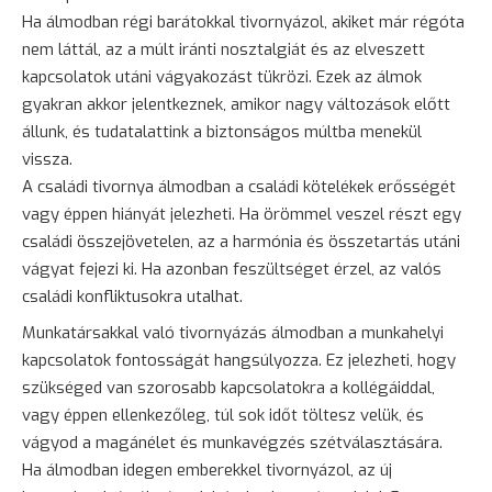
Ha álmodban régi barátokkal tivornyázol, akiket már régóta
nem láttál, az a múlt iránti nosztalgiát és az elveszett
kapcsolatok utáni vágyakozást tükrözi. Ezek az álmok
gyakran akkor jelentkeznek, amikor nagy változások előtt
állunk, és tudatalattink a biztonságos múltba menekül
vissza.
A családi tivornya álmodban a családi kötelékek erősségét
vagy éppen hiányát jelezheti. Ha örömmel veszel részt egy
családi összejövetelen, az a harmónia és összetartás utáni
vágyat fejezi ki. Ha azonban feszültséget érzel, az valós
családi konfliktusokra utalhat.
Munkatársakkal való tivornyázás álmodban a munkahelyi
kapcsolatok fontosságát hangsúlyozza. Ez jelezheti, hogy
szükséged van szorosabb kapcsolatokra a kollégáiddal,
vagy éppen ellenkezőleg, túl sok időt töltesz velük, és
vágyod a magánélet és munkavégzés szétválasztására.
Ha álmodban idegen emberekkel tivornyázol, az új