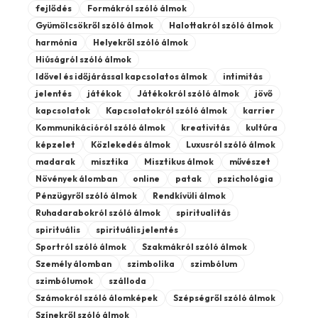
fejlődés
Formákról szóló álmok
Gyümölcsökről szóló álmok
Halottakról szóló álmok
harmónia
Helyekről szóló álmok
Hiúságról szóló álmok
Idővel és időjárással kapcsolatos álmok
intimitás
jelentés
játékok
Játékokról szóló álmok
jövő
kapcsolatok
Kapcsolatokról szóló álmok
karrier
Kommunikációról szóló álmok
kreativitás
kultúra
képzelet
Közlekedés álmok
Luxusról szóló álmok
madarak
misztika
Misztikus álmok
művészet
Növények álomban
online
patak
pszichológia
Pénzügyről szóló álmok
Rendkívüli álmok
Ruhadarabokról szóló álmok
spiritualitás
spirituális
spirituális jelentés
Sportról szóló álmok
Szakmákról szóló álmok
Személy álomban
szimbolika
szimbólum
szimbólumok
szálloda
Számokról szóló álomképek
Szépségről szóló álmok
Színekről szóló álmok