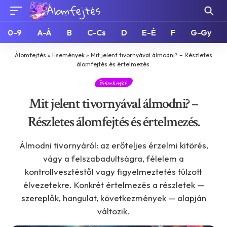
0-9
A-Á
B
C-Cs
D
E-É
F
G-Gy
Álomfejtés
»
Események
»
Mit jelent tivornyával álmodni? – Részletes
álomfejtés és értelmezés.
Események
Mit jelent tivornyával álmodni? –
Részletes álomfejtés és értelmezés.
Álmodni tivornyáról: az erőteljes érzelmi kitörés,
vágy a felszabadultságra, félelem a
kontrollvesztéstől vagy figyelmeztetés túlzott
élvezetekre. Konkrét értelmezés a részletek —
szereplők, hangulat, következmények — alapján
változik.