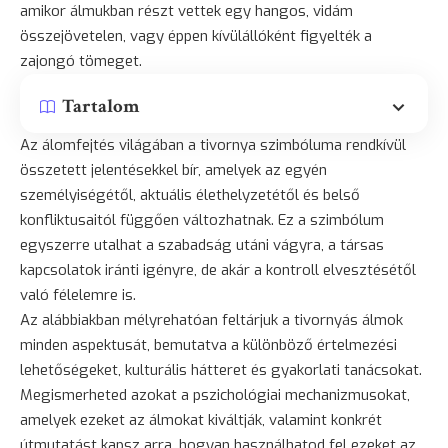
amikor álmukban részt vettek egy hangos, vidám
összejövetelen, vagy éppen kívülállóként figyelték a
zajongó tömeget.
Tartalom
Az álomfejtés világában a tivornya szimbóluma rendkívül
összetett jelentésekkel bír, amelyek az egyén
személyiségétől, aktuális élethelyzetétől és belső
konfliktusaitól függően változhatnak. Ez a szimbólum
egyszerre utalhat a szabadság utáni vágyra, a társas
kapcsolatok iránti igényre, de akár a kontroll elvesztésétől
való félelemre is.
Az alábbiakban mélyrehatóan feltárjuk a tivornyás álmok
minden aspektusát, bemutatva a különböző értelmezési
lehetőségeket, kulturális hátteret és gyakorlati tanácsokat.
Megismerheted azokat a pszichológiai mechanizmusokat,
amelyek ezeket az álmokat kiváltják, valamint konkrét
útmutatást kapsz arra, hogyan használhatod fel ezeket az