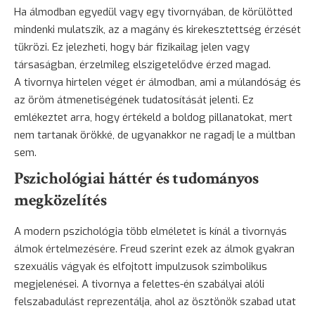
Ha álmodban egyedül vagy egy tivornyában, de körülötted
mindenki mulatszik, az a magány és kirekesztettség érzését
tükrözi. Ez jelezheti, hogy bár fizikailag jelen vagy
társaságban, érzelmileg elszigetelődve érzed magad.
A tivornya hirtelen véget ér álmodban, ami a múlandóság és
az öröm átmenetiségének tudatosítását jelenti. Ez
emlékeztet arra, hogy értékeld a boldog pillanatokat, mert
nem tartanak örökké, de ugyanakkor ne ragadj le a múltban
sem.
Pszichológiai háttér és tudományos
megközelítés
A modern pszichológia több elméletet is kínál a tivornyás
álmok értelmezésére. Freud szerint ezek az álmok gyakran
szexuális vágyak és elfojtott impulzusok szimbolikus
megjelenései. A tivornya a felettes-én szabályai alóli
felszabadulást reprezentálja, ahol az ösztönök szabad utat