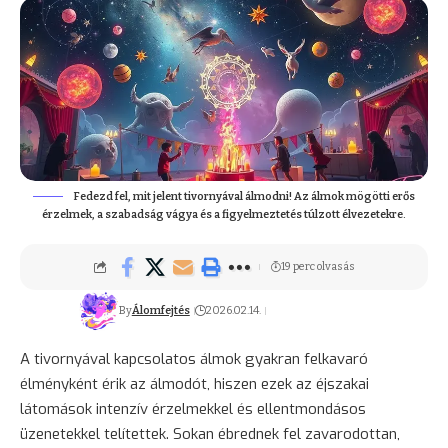
Fedezd fel, mit jelent tivornyával álmodni! Az álmok mögötti erős
érzelmek, a szabadság vágya és a figyelmeztetés túlzott élvezetekre.
19 perc olvasás
By
Álomfejtés
2026.02.14.
A tivornyával kapcsolatos álmok gyakran felkavaró
élményként érik az álmodót, hiszen ezek az éjszakai
látomások intenzív érzelmekkel és ellentmondásos
üzenetekkel telítettek. Sokan ébrednek fel zavarodottan,