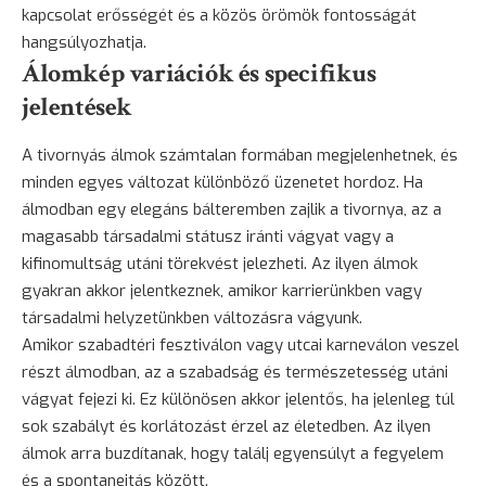
kapcsolat erősségét és a közös örömök fontosságát
hangsúlyozhatja.
Álomkép variációk és specifikus
jelentések
A tivornyás álmok számtalan formában megjelenhetnek, és
minden egyes változat különböző üzenetet hordoz. Ha
álmodban egy elegáns bálteremben zajlik a tivornya, az a
magasabb társadalmi státusz iránti vágyat vagy a
kifinomultság utáni törekvést jelezheti. Az ilyen álmok
gyakran akkor jelentkeznek, amikor karrierünkben vagy
társadalmi helyzetünkben változásra vágyunk.
Amikor szabadtéri fesztiválon vagy utcai karneválon veszel
részt álmodban, az a szabadság és természetesség utáni
vágyat fejezi ki. Ez különösen akkor jelentős, ha jelenleg túl
sok szabályt és korlátozást érzel az életedben. Az ilyen
álmok arra buzdítanak, hogy találj egyensúlyt a fegyelem
és a spontaneitás között.