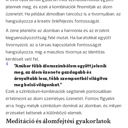
jelennek meg, és ezek a kombinációk finomítják az álom
üzenetét. Ha például álmodban táncolsz is a tivornyában, az
hangsúlyozza a kreatív önkifejezés fontosságát.
A zene jelenléte az álomban a harmónia és az érzelmi
kiegyensúlyozottság felé mutat. Ha barátokkal együtt
tivornyázol, az a társas kapcsolatok fontosságát
hangsúlyozza, míg a maszkos tivornya az identitás
kérdéseit veti fel.
"Amikor több álomszimbólum együtt jelenik
meg, az álom üzenete gazdagabb és
árnyaltabb lesz, több szempontból világítva
meg belső világunkat."
Ezek a szimbólum-kombinációk segítenek pontosabban
értelmezni az álom személyes üzenetét. Fontos figyelni
arra, hogy melyik szimbólum dominál az álomban, és milyen
érzéseket keltenek a különböző elemek.
Meditáció és álomfejtési gyakorlatok