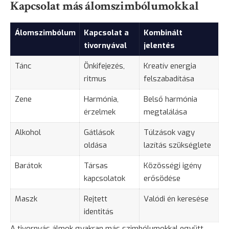
Kapcsolat más álomszimbólumokkal
Álomszimbólum
Kapcsolat a
Kombinált
tivornyával
jelentés
Tánc
Önkifejezés,
Kreatív energia
ritmus
felszabadítása
Zene
Harmónia,
Belső harmónia
érzelmek
megtalálása
Alkohol
Gátlások
Túlzások vagy
oldása
lazítás szükséglete
Barátok
Társas
Közösségi igény
kapcsolatok
erősödése
Maszk
Rejtett
Valódi én keresése
identitás
A tivornyás álmok gyakran más szimbólumokkal együtt