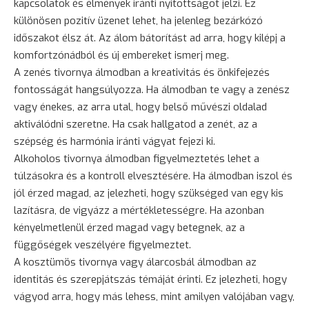
kapcsolatok és élmények iránti nyitottságot jelzi. Ez
különösen pozitív üzenet lehet, ha jelenleg bezárkózó
időszakot élsz át. Az álom bátorítást ad arra, hogy kilépj a
komfortzónádból és új embereket ismerj meg.
A zenés tivornya álmodban a kreativitás és önkifejezés
fontosságát hangsúlyozza. Ha álmodban te vagy a zenész
vagy énekes, az arra utal, hogy belső művészi oldalad
aktiválódni szeretne. Ha csak hallgatod a zenét, az a
szépség és harmónia iránti vágyat fejezi ki.
Alkoholos tivornya álmodban figyelmeztetés lehet a
túlzásokra és a kontroll elvesztésére. Ha álmodban iszol és
jól érzed magad, az jelezheti, hogy szükséged van egy kis
lazításra, de vigyázz a mértékletességre. Ha azonban
kényelmetlenül érzed magad vagy betegnek, az a
függőségek veszélyére figyelmeztet.
A kosztümös tivornya vagy álarcosbál álmodban az
identitás és szerepjátszás témáját érinti. Ez jelezheti, hogy
vágyod arra, hogy más lehess, mint amilyen valójában vagy,