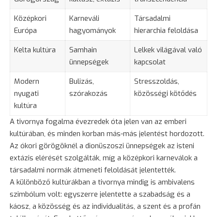
Középkori
Karneváli
Társadalmi
Európa
hagyományok
hierarchia feloldása
Kelta kultúra
Samhain
Lelkek világával való
ünnepségek
kapcsolat
Modern
Bulizás,
Stresszoldás,
nyugati
szórakozás
közösségi kötődés
kultúra
A tivornya fogalma évezredek óta jelen van az emberi
kultúrában, és minden korban más-más jelentést hordozott.
Az ókori görögöknél a dionüszoszi ünnepségek az isteni
extázis elérését szolgálták, míg a középkori karneválok a
társadalmi normák átmeneti feloldását jelentették.
A különböző kultúrákban a tivornya mindig is ambivalens
szimbólum volt: egyszerre jelentette a szabadság és a
káosz, a közösség és az individualitás, a szent és a profán