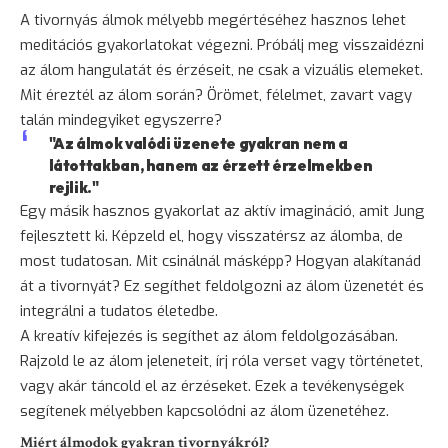
A tivornyás álmok mélyebb megértéséhez hasznos lehet
meditációs gyakorlatokat végezni. Próbálj meg visszaidézni
az álom hangulatát és érzéseit, ne csak a vizuális elemeket.
Mit éreztél az álom során? Örömet, félelmet, zavart vagy
talán mindegyiket egyszerre?
"Az álmok valódi üzenete gyakran nem a
látottakban, hanem az érzett érzelmekben
rejlik."
Egy másik hasznos gyakorlat az aktív imagináció, amit Jung
fejlesztett ki. Képzeld el, hogy visszatérsz az álomba, de
most tudatosan. Mit csinálnál másképp? Hogyan alakítanád
át a tivornyát? Ez segíthet feldolgozni az álom üzenetét és
integrálni a tudatos életedbe.
A kreatív kifejezés is segíthet az álom feldolgozásában.
Rajzold le az álom jeleneteit, írj róla verset vagy történetet,
vagy akár táncold el az érzéseket. Ezek a tevékenységek
segítenek mélyebben kapcsolódni az álom üzenetéhez.
Miért álmodok gyakran tivornyákról?