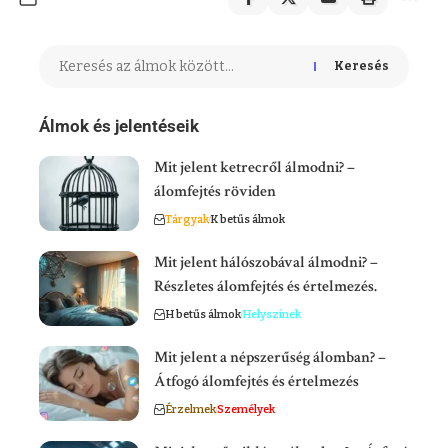
Keresés
Álmok és jelentéseik
Mit jelent ketrecről álmodni? –
álomfejtés röviden
Tárgyak
K betűs álmok
Mit jelent hálószobával álmodni? –
Részletes álomfejtés és értelmezés.
H betűs álmok
Helyszínek
Mit jelent a népszerűség álomban? –
Átfogó álomfejtés és értelmezés
Érzelmek
Személyek