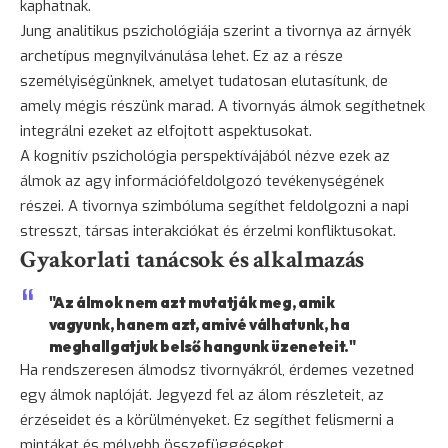
kaphatnak.
Jung analitikus pszichológiája szerint a tivornya az árnyék
archetípus megnyilvánulása lehet. Ez az a része
személyiségünknek, amelyet tudatosan elutasítunk, de
amely mégis részünk marad. A tivornyás álmok segíthetnek
integrálni ezeket az elfojtott aspektusokat.
A kognitív pszichológia perspektívájából nézve ezek az
álmok az agy információfeldolgozó tevékenységének
részei. A tivornya szimbóluma segíthet feldolgozni a napi
stresszt, társas interakciókat és érzelmi konfliktusokat.
Gyakorlati tanácsok és alkalmazás
"Az álmok nem azt mutatják meg, amik
vagyunk, hanem azt, amivé válhatunk, ha
meghallgatjuk belső hangunk üzeneteit."
Ha rendszeresen álmodsz tivornyákról, érdemes vezetned
egy álmok naplóját. Jegyezd fel az álom részleteit, az
érzéseidet és a körülményeket. Ez segíthet felismerni a
mintákat és mélyebb összefüggéseket.