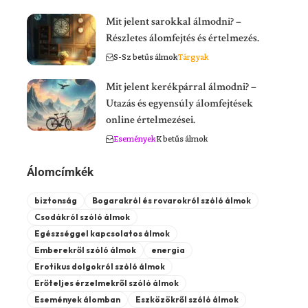
Mit jelent sarokkal álmodni? –
Részletes álomfejtés és értelmezés.
S-Sz betűs álmok
Tárgyak
Mit jelent kerékpárral álmodni? –
Utazás és egyensúly álomfejtések
online értelmezései.
Események
K betűs álmok
Álomcímkék
biztonság
Bogarakról és rovarokról szóló álmok
Csodákról szóló álmok
Egészséggel kapcsolatos álmok
Emberekről szóló álmok
energia
Erotikus dolgokról szóló álmok
Erőteljes érzelmekről szóló álmok
Események álomban
Eszközökről szóló álmok