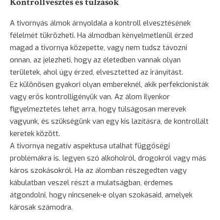
Kontrollvesztés és túlzások
A tivornyás álmok árnyoldala a kontroll elvesztésének
félelmét tükrözheti. Ha álmodban kényelmetlenül érzed
magad a tivornya közepette, vagy nem tudsz távozni
onnan, az jelezheti, hogy az életedben vannak olyan
területek, ahol úgy érzed, elvesztetted az irányítást.
Ez különösen gyakori olyan embereknél, akik perfekcionisták
vagy erős kontrolligényük van. Az álom ilyenkor
figyelmeztetés lehet arra, hogy túlságosan merevek
vagyunk, és szükségünk van egy kis lazításra, de kontrollált
keretek között.
A tivornya negatív aspektusa utalhat függőségi
problémákra is, legyen szó alkoholról, drogokról vagy más
káros szokásokról. Ha az álomban részegedten vagy
kábulatban veszel részt a mulatságban, érdemes
átgondolni, hogy nincsenek-e olyan szokásaid, amelyek
károsak számodra.