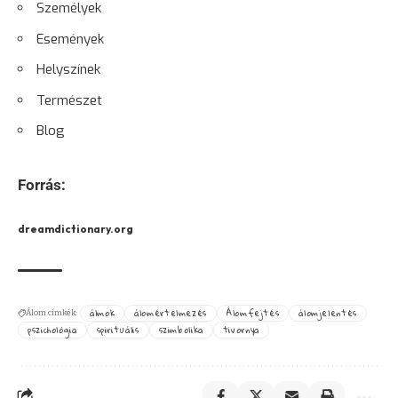
Személyek
Események
Helyszínek
Természet
Blog
Forrás:
dreamdictionary.org
álmok
álomértelmezés
Álomfejtés
álomjelentés
Álom címkék:
pszichológia
spirituális
szimbolika
tivornya