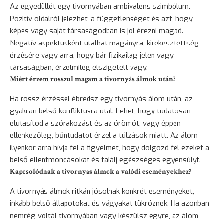
Az egyedüllét egy tivornyában ambivalens szimbólum.
Pozitív oldalról jelezheti a függetlenséget és azt, hogy
képes vagy saját társaságodban is jól érezni magad.
Negatív aspektusként utalhat magányra, kirekesztettség
érzésére vagy arra, hogy bár fizikailag jelen vagy
társaságban, érzelmileg elszigetelt vagy.
Miért érzem rosszul magam a tivornyás álmok után?
Ha rossz érzéssel ébredsz egy tivornyás álom után, az
gyakran belső konfliktusra utal. Lehet, hogy tudatosan
elutasítod a szórakozást és az örömöt, vagy éppen
ellenkezőleg, bűntudatot érzel a túlzások miatt. Az álom
ilyenkor arra hívja fel a figyelmet, hogy dolgozd fel ezeket a
belső ellentmondásokat és találj egészséges egyensúlyt.
Kapcsolódnak a tivornyás álmok a valódi eseményekhez?
A tivornyás álmok ritkán jósolnak konkrét eseményeket,
inkább belső állapotokat és vágyakat tükröznek. Ha azonban
nemrég voltál tivornyában vagy készülsz egyre, az álom