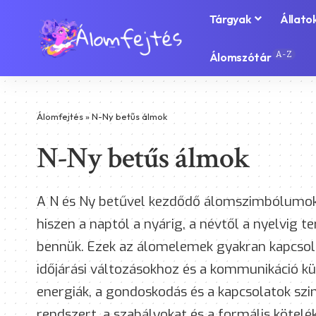
Tárgyak
Állato
A-Z
Álomszótár
Álomfejtés
»
N-Ny betűs álmok
N-Ny betűs álmok
A N és Ny betűvel kezdődő álomszimbólumok 
hiszen a naptól a nyárig, a névtől a nyelvig 
bennük. Ezek az álomelemek gyakran kapcsoló
időjárási változásokhoz és a kommunikáció k
energiák, a gondoskodás és a kapcsolatok s
rendszert, a szabályokat és a formális kötel