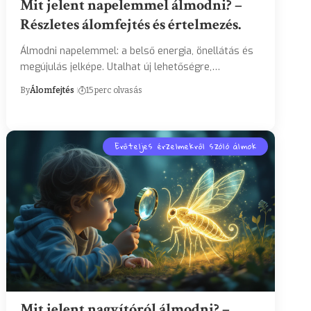
Mit jelent napelemmel álmodni? –
Részletes álomfejtés és értelmezés.
Álmodni napelemmel: a belső energia, önellátás és
megújulás jelképe. Utalhat új lehetőségre,…
By
Álomfejtés
15 perc olvasás
Erőteljes érzelmekről szóló álmok
Mit jelent nagyítóról álmodni? –