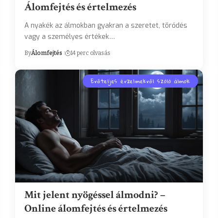
Álomfejtés és értelmezés
A nyakék az álmokban gyakran a szeretet, törődés
vagy a személyes értékek…
By
Álomfejtés
14 perc olvasás
Erőteljes érzelmekről szóló álmok
Mit jelent nyögéssel álmodni? –
Online álomfejtés és értelmezés