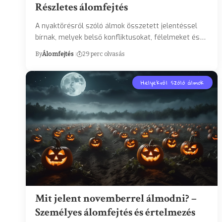
Részletes álomfejtés
A nyaktörésről szóló álmok összetett jelentéssel
bírnak, melyek belső konfliktusokat, félelmeket és…
By
Álomfejtés
29 perc olvasás
Helyekről szóló álmok
Mit jelent novemberrel álmodni? –
Személyes álomfejtés és értelmezés