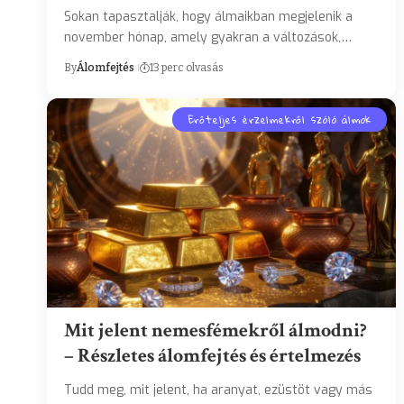
Sokan tapasztalják, hogy álmaikban megjelenik a
november hónap, amely gyakran a változások,…
By
Álomfejtés
13 perc olvasás
Erőteljes érzelmekről szóló álmok
Mit jelent nemesfémekről álmodni?
– Részletes álomfejtés és értelmezés
Tudd meg, mit jelent, ha aranyat, ezüstöt vagy más