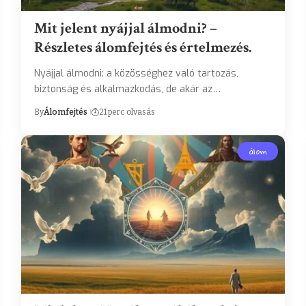
Mit jelent nyájjal álmodni? –
Részletes álomfejtés és értelmezés.
Nyájjal álmodni: a közösséghez való tartozás,
biztonság és alkalmazkodás, de akár az…
By
Álomfejtés
21 perc olvasás
álom