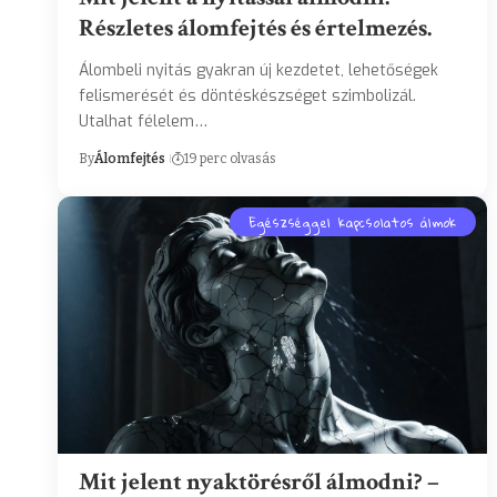
Részletes álomfejtés és értelmezés.
Álombeli nyitás gyakran új kezdetet, lehetőségek
felismerését és döntéskészséget szimbolizál.
Utalhat félelem…
By
Álomfejtés
19 perc olvasás
Egészséggel kapcsolatos álmok
Mit jelent nyaktörésről álmodni? –