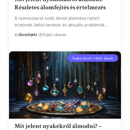
Részletes álomfejtés és értelmezés
A nyomozásról szóló álmok jelentése rejtett
érzelmek, belső keresés és aktuális problémák…
By
Álomfejtés
25 perc olvasás
Emberekről szóló álmok
Mit jelent nyakékről álmodni? –