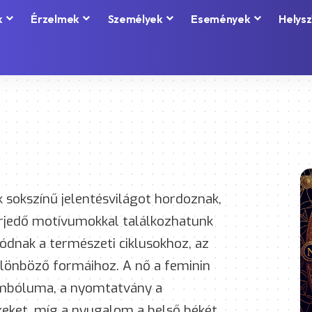
k
Érzelmek
Személyek
Események
Helysz
sokszínű jelentésvilágot hordoznak,
terjedő motívumokkal találkozhatunk
dnak a természeti ciklusokhoz, az
ülönböző formáihoz. A nő a feminin
zimbóluma, a nyomtatvány a
ékeket, míg a nyugalom a belső békét