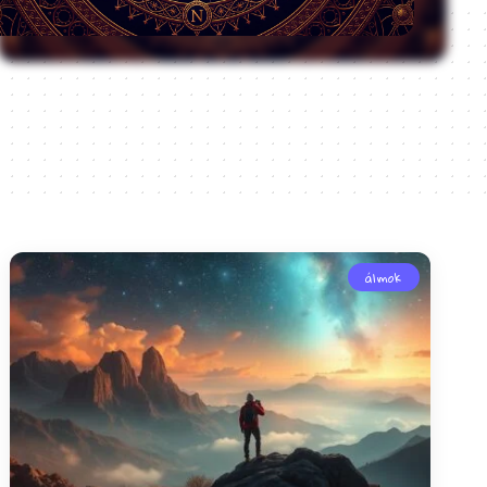
álmok