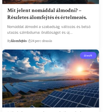
Mit jelent nomáddal álmodni? –
Részletes álomfejtés és értelmezés.
Nomáddal álmodni a szabadság, változás és belső
utazás szimbóluma: önállóságot és új…
By
Álomfejtés
24 perc olvasás
álmok