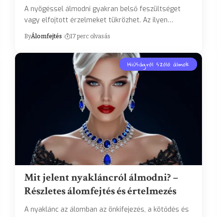
A nyögéssel álmodni gyakran belső feszültséget
vagy elfojtott érzelmeket tükrözhet. Az ilyen…
By
Álomfejtés
17 perc olvasás
Hiúságról szóló álmok
Mit jelent nyakláncról álmodni? –
Részletes álomfejtés és értelmezés
A nyaklánc az álomban az önkifejezés, a kötődés és