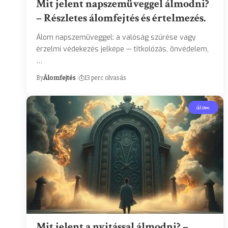
Mit jelent napszemüveggel álmodni?
– Részletes álomfejtés és értelmezés.
Álom napszemüveggel: a valóság szűrése vagy
érzelmi védekezés jelképe — titkolózás, önvédelem,
…
By
Álomfejtés
13 perc olvasás
álom
Mit jelent a nyitással álmodni? –