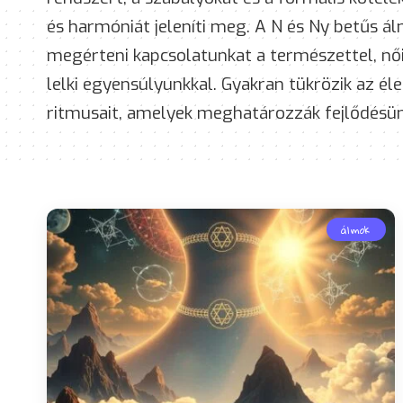
és harmóniát jeleníti meg. A N és Ny betűs á
megérteni kapcsolatunkat a természettel, női
lelki egyensúlyunkkal. Gyakran tükrözik az éle
ritmusait, amelyek meghatározzák fejlődésün
álmok