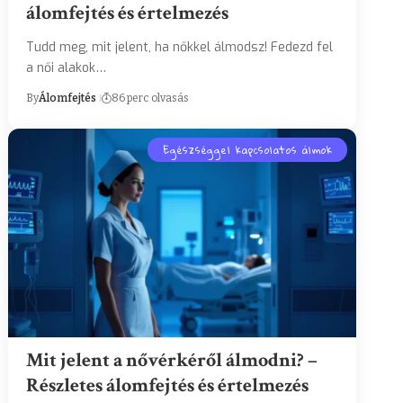
álomfejtés és értelmezés
Tudd meg, mit jelent, ha nőkkel álmodsz! Fedezd fel
a női alakok…
By
Álomfejtés
86 perc olvasás
Egészséggel kapcsolatos álmok
Mit jelent a nővérkéről álmodni? –
Részletes álomfejtés és értelmezés