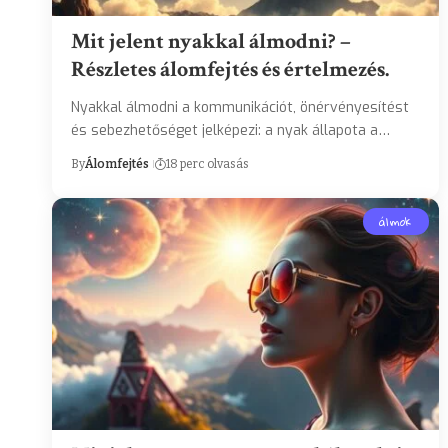
Mit jelent nyakkal álmodni? –
Részletes álomfejtés és értelmezés.
Nyakkal álmodni a kommunikációt, önérvényesítést
és sebezhetőséget jelképezi: a nyak állapota a…
By
Álomfejtés
18 perc olvasás
álmok