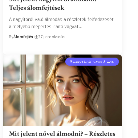
Teljes álomfejtések
A nagyítóról való álmodás a részletek felfedezését,
a mélyebb megértés iránti vágyat…
By
Álomfejtés
27 perc olvasás
Emberekről szóló álmok
Mit jelent nővel álmodni? – Részletes