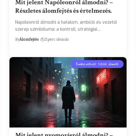
Mit jelent Napóleonról álmodni? –
Részletes álomfejtés és értelmezés.
Napóleonról álmodni a hatalom, ambíció és vezetői
szerep szimbóluma: a kontroll, stratégiai…
By
Álomfejtés
21 perc olvasás
Emberekről szóló álmok
Mit jelent nyomozásról álmodni? –