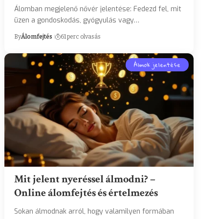
Álomban megjelenő nővér jelentése: Fedezd fel, mit
üzen a gondoskodás, gyógyulás vagy…
By
Álomfejtés
61 perc olvasás
Álmok jelentése
Mit jelent nyeréssel álmodni? –
Online álomfejtés és értelmezés
Sokan álmodnak arról, hogy valamilyen formában