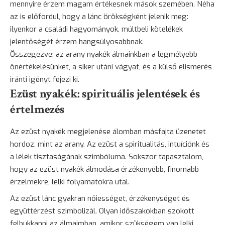
mennyire érzem magam értékesnek mások szemében. Néha
az is előfordul, hogy a lánc örökségként jelenik meg:
ilyenkor a családi hagyományok, múltbeli kötelékek
jelentőségét érzem hangsúlyosabbnak.
Összegezve: az arany nyakék álmainkban a legmélyebb
önértékelésünket, a siker utáni vágyat, és a külső elismerés
iránti igényt fejezi ki.
Ezüst nyakék: spirituális jelentések és
értelmezés
Az ezüst nyakék megjelenése álomban másfajta üzenetet
hordoz, mint az arany. Az ezüst a spiritualitás, intuíciónk és
a lélek tisztaságának szimbóluma. Sokszor tapasztalom,
hogy az ezüst nyakék álmodása érzékenyebb, finomabb
érzelmekre, lelki folyamatokra utal.
Az ezüst lánc gyakran nőiességet, érzékenységet és
együttérzést szimbolizál. Olyan időszakokban szokott
felbukkanni az álmaimban, amikor szükségem van lelki