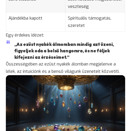
veszteség
Ajándékba kapott
Spirituális támogatás,
szeretet
Egy érdekes idézet:
„Az ezüst nyakék álmomban mindig azt üzeni,
figyeljek oda a belső hangomra, és ne féljek
kifejezni az érzéseimet.”
Összességében az ezüst nyakék álomban megjelenve a
lélek, az intuíciónk és a benső világunk üzeneteit közvetíti.