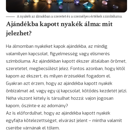
A nyakék az álmokban a szeretet és a személyes értékek szimbóluma.
Ajándékba kapott nyakék álma: mit
jelezhet?
Ha álmomban nyakéket kapok ajándékba, az mindig
valamilyen kapcsolat, figyelmesség vagy elismerés
szimbóluma. Az ajándékban kapott ékszer általában örömet,
szeretetet, megbecsülést jelez. Fontos azonban, hogy kitől
kapom az ékszert, és milyen érzésekkel fogadom el.
Gyakran azt érzem, hogy az ajándékba kapott nyakék
önbizalmat ad, vagy egy új kapcsolat, kötődés kezdetét jelzi.
Néha viszont kétely is társulhat hozzá: vajon jogosan
kapom, őszinte-e az adomány?
Az is előfordulhat, hogy az ajándékba kapott nyakék
egyfajta kötelezettséget, elvárást jelent – mintha valamit
cserébe várnának el tőlem.