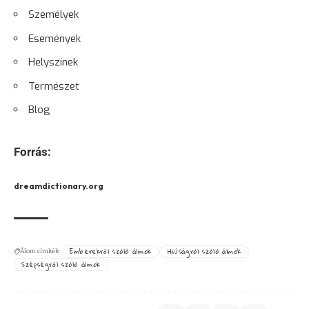
Személyek
Események
Helyszínek
Természet
Blog
Forrás:
dreamdictionary.org
Emberekről szóló álmok
Hiúságról szóló álmok
Álom címkék:
Szépségről szóló álmok