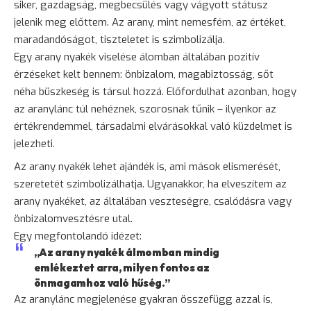
siker, gazdagság, megbecsülés vagy vágyott státusz
jelenik meg előttem. Az arany, mint nemesfém, az értéket,
maradandóságot, tiszteletet is szimbolizálja.
Egy arany nyakék viselése álomban általában pozitív
érzéseket kelt bennem: önbizalom, magabiztosság, sőt
néha büszkeség is társul hozzá. Előfordulhat azonban, hogy
az aranylánc túl nehéznek, szorosnak tűnik – ilyenkor az
értékrendemmel, társadalmi elvárásokkal való küzdelmet is
jelezheti.
Az arany nyakék lehet ajándék is, ami mások elismerését,
szeretetét szimbolizálhatja. Ugyanakkor, ha elveszítem az
arany nyakéket, az általában veszteségre, csalódásra vagy
önbizalomvesztésre utal.
Egy megfontolandó idézet:
„Az arany nyakék álmomban mindig
emlékeztet arra, milyen fontos az
önmagamhoz való hűség.”
Az aranylánc megjelenése gyakran összefügg azzal is,