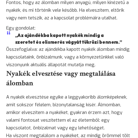
Fontos, hogy az álomban milyen anyagú, milyen kinézetű a
nyakék, és mi történik vele később. Ha elveszítem, eltörik
vagy nem tetszik, az a kapcsolat problémáira utalhat.
Egy gondolat:
„Az ajándékba kapott nyakék mindig a
szeretet és elismerés vágyát tükrözi bennem.”
Összefoglalva: az ajándékba kapott nyakék álomban mindig
kapcsolataink, önbizalmunk, vagy a környezetünkkel való
viszonyunk aktuális állapotát mutatja meg.
Nyakék elvesztése vagy megtalálása
álomban
A nyakék elvesztése egyike a leggyakoribb álomképeknek,
amit sokszor
félelem
,
bizonytalanság
kísér. Álmomban,
amikor elveszítem a nyakéket, gyakran érzem azt, hogy
valami fontosat veszítettem el az életemből: egy
kapcsolatot, önbizalmat vagy egy lehetőséget.
Ha viszont megtalálom a nyakéket, az mindig örömmel tölt