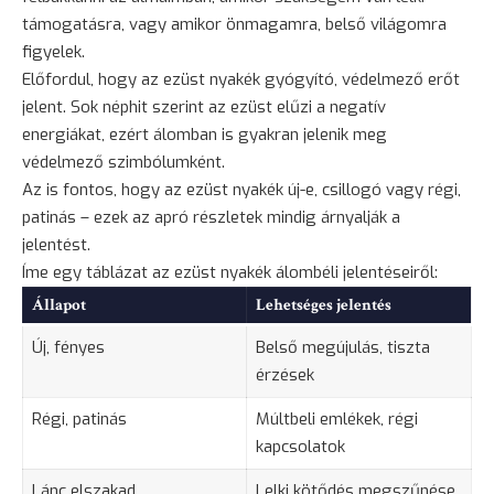
támogatásra, vagy amikor önmagamra, belső világomra
figyelek.
Előfordul, hogy az ezüst nyakék gyógyító, védelmező erőt
jelent. Sok néphit szerint az ezüst elűzi a negatív
energiákat, ezért álomban is gyakran jelenik meg
védelmező szimbólumként.
Az is fontos, hogy az ezüst nyakék új-e, csillogó vagy régi,
patinás – ezek az apró részletek mindig árnyalják a
jelentést.
Íme egy táblázat az ezüst nyakék álombéli jelentéseiről:
Állapot
Lehetséges jelentés
Új, fényes
Belső megújulás, tiszta
érzések
Régi, patinás
Múltbeli emlékek, régi
kapcsolatok
Lánc elszakad
Lelki kötődés megszűnése,