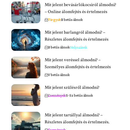
Mit jelent bevásárlókocsiról álmodni?
– Online álomfejtés és értelmezés
Tárgyak
B betűs álmok
Mit jelent barlangról álmodni? –
Részletes álomfejtés és értelmezés
B betűs álmok
Helyszínek
Mit jelent veréssel álmodni? –
Személyes álomfejtés és értelmezés
V betűs álmok
Mit jelent szülésről álmodni?
Események
S-Sz betűs álmok
Mit jelent tartállyal álmodni? –
Részletes álomfejtés és értelmezés.