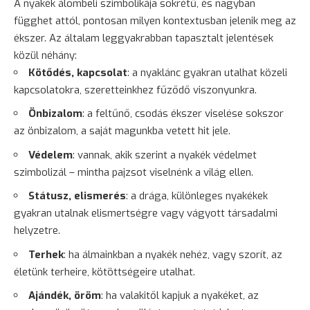
A nyakék álombeli szimbolikája sokrétű, és nagyban
függhet attól, pontosan milyen kontextusban jelenik meg az
ékszer. Az általam leggyakrabban tapasztalt jelentések
közül néhány:
Kötődés, kapcsolat
: a nyaklánc gyakran utalhat közeli
kapcsolatokra, szeretteinkhez fűződő viszonyunkra.
Önbizalom
: a feltűnő, csodás ékszer viselése sokszor
az önbizalom, a saját magunkba vetett hit jele.
Védelem
: vannak, akik szerint a nyakék védelmet
szimbolizál – mintha pajzsot viselnénk a világ ellen.
Státusz, elismerés
: a drága, különleges nyakékek
gyakran utalnak elismertségre vagy vágyott társadalmi
helyzetre.
Terhek
: ha álmainkban a nyakék nehéz, vagy szorít, az
életünk terheire, kötöttségeire utalhat.
Ajándék, öröm
: ha valakitől kapjuk a nyakéket, az