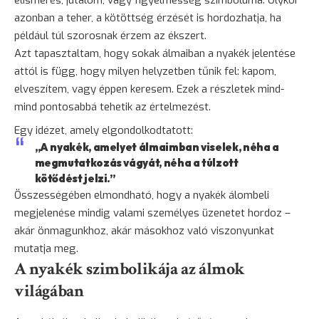
azonban a teher, a kötöttség érzését is hordozhatja, ha
például túl szorosnak érzem az ékszert.
Azt tapasztaltam, hogy sokak álmaiban a nyakék jelentése
attól is függ, hogy milyen helyzetben tűnik fel: kapom,
elveszítem, vagy éppen keresem. Ezek a részletek mind-
mind pontosabbá tehetik az értelmezést.
Egy idézet, amely elgondolkodtatott:
„A nyakék, amelyet álmaimban viselek, néha a
megmutatkozás vágyát, néha a túlzott
kötődést jelzi.”
Összességében elmondható, hogy a nyakék álombeli
megjelenése mindig valami személyes üzenetet hordoz –
akár önmagunkhoz, akár másokhoz való viszonyunkat
mutatja meg.
A nyakék szimbolikája az álmok
világában