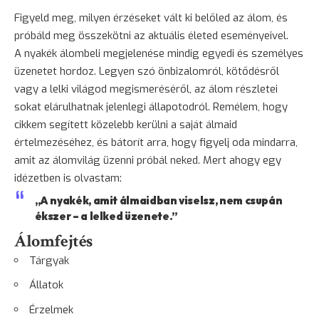
Figyeld meg, milyen érzéseket vált ki belőled az álom, és
próbáld meg összekötni az aktuális életed eseményeivel.
A nyakék álombeli megjelenése mindig egyedi és személyes
üzenetet hordoz. Legyen szó önbizalomról, kötődésről
vagy a lelki világod megismeréséről, az álom részletei
sokat elárulhatnak jelenlegi állapotodról. Remélem, hogy
cikkem segített közelebb kerülni a saját álmaid
értelmezéséhez, és bátorít arra, hogy figyelj oda mindarra,
amit az álomvilág üzenni próbál neked. Mert ahogy egy
idézetben is olvastam:
„A nyakék, amit álmaidban viselsz, nem csupán
ékszer – a lelked üzenete.”
Álomfejtés
Tárgyak
Állatok
Érzelmek