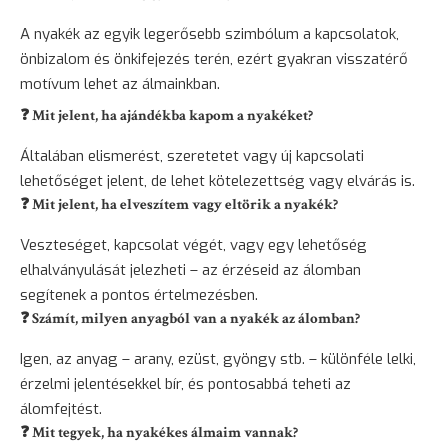
A nyakék az egyik legerősebb szimbólum a kapcsolatok,
önbizalom és önkifejezés terén, ezért gyakran visszatérő
motívum lehet az álmainkban.
❓ Mit jelent, ha ajándékba kapom a nyakéket?
Általában elismerést, szeretetet vagy új kapcsolati
lehetőséget jelent, de lehet kötelezettség vagy elvárás is.
❓ Mit jelent, ha elveszítem vagy eltörik a nyakék?
Veszteséget, kapcsolat végét, vagy egy lehetőség
elhalványulását jelezheti – az érzéseid az álomban
segítenek a pontos értelmezésben.
❓ Számít, milyen anyagból van a nyakék az álomban?
Igen, az anyag – arany, ezüst, gyöngy stb. – különféle lelki,
érzelmi jelentésekkel bír, és pontosabbá teheti az
álomfejtést.
❓ Mit tegyek, ha nyakékes álmaim vannak?