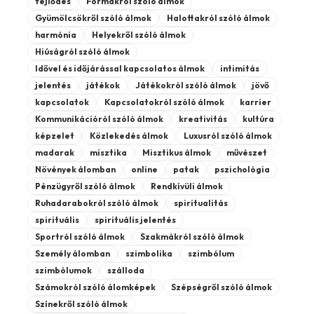
fejlődés
Formákról szóló álmok
Gyümölcsökről szóló álmok
Halottakról szóló álmok
harmónia
Helyekről szóló álmok
Hiúságról szóló álmok
Idővel és időjárással kapcsolatos álmok
intimitás
jelentés
játékok
Játékokról szóló álmok
jövő
kapcsolatok
Kapcsolatokról szóló álmok
karrier
Kommunikációról szóló álmok
kreativitás
kultúra
képzelet
Közlekedés álmok
Luxusról szóló álmok
madarak
misztika
Misztikus álmok
művészet
Növények álomban
online
patak
pszichológia
Pénzügyről szóló álmok
Rendkívüli álmok
Ruhadarabokról szóló álmok
spiritualitás
spirituális
spirituális jelentés
Sportról szóló álmok
Szakmákról szóló álmok
Személy álomban
szimbolika
szimbólum
szimbólumok
szálloda
Számokról szóló álomképek
Szépségről szóló álmok
Színekről szóló álmok