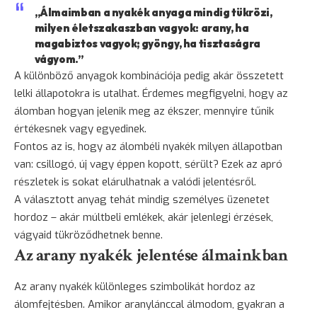
„Álmaimban a nyakék anyaga mindig tükrözi,
milyen életszakaszban vagyok: arany, ha
magabiztos vagyok; gyöngy, ha tisztaságra
vágyom.”
A különböző anyagok kombinációja pedig akár összetett
lelki állapotokra is utalhat. Érdemes megfigyelni, hogy az
álomban hogyan jelenik meg az ékszer, mennyire tűnik
értékesnek vagy egyedinek.
Fontos az is, hogy az álombéli nyakék milyen állapotban
van: csillogó, új vagy éppen kopott, sérült? Ezek az apró
részletek is sokat elárulhatnak a valódi jelentésről.
A választott anyag tehát mindig személyes üzenetet
hordoz – akár múltbeli emlékek, akár jelenlegi érzések,
vágyaid tükröződhetnek benne.
Az arany nyakék jelentése álmainkban
Az arany nyakék különleges szimbolikát hordoz az
álomfejtésben. Amikor aranylánccal álmodom, gyakran a