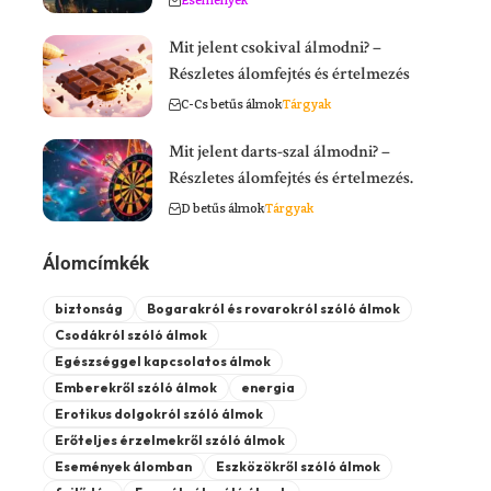
Események
Mit jelent csokival álmodni? –
Részletes álomfejtés és értelmezés
C-Cs betűs álmok
Tárgyak
Mit jelent darts-szal álmodni? –
Részletes álomfejtés és értelmezés.
D betűs álmok
Tárgyak
Álomcímkék
biztonság
Bogarakról és rovarokról szóló álmok
Csodákról szóló álmok
Egészséggel kapcsolatos álmok
Emberekről szóló álmok
energia
Erotikus dolgokról szóló álmok
Erőteljes érzelmekről szóló álmok
Események álomban
Eszközökről szóló álmok