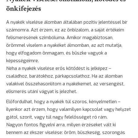
önkifejezés
A nyakék viselése álomban általában pozitív jelentéssel bír
számomra. Azt érzem, ez az önbizalom, a saját értékeim
felismerésének szimbóluma. Amikor magabiztosan,
örömmel viselem a nyakéket álmomban, az azt mutatja,
hogy elfogadom önmagam, és büszke vagyok a
képességeimre.
Néha a nyakék viselése erős kötődést is jelképez –
családhoz, barátokhoz, párkapcsolathoz. Ha az álomban
valakivel összehasonlítom a nyakékemet, az versengést,
elismerés utáni vágyat is jelezhet.
Előfordulhat, hogy a nyakék túl szoros, kényelmetlen –
ilyenkor azt érzem, hogy valamilyen kapcsolat vagy helyzet
gátol, szorít, vagy túl nagy felelősséget ró rám.
Nagyon fontos figyelni arra, milyen érzéseket vált ki
bennem az ékszer viselése: öröm, büszkeség,
szorongás