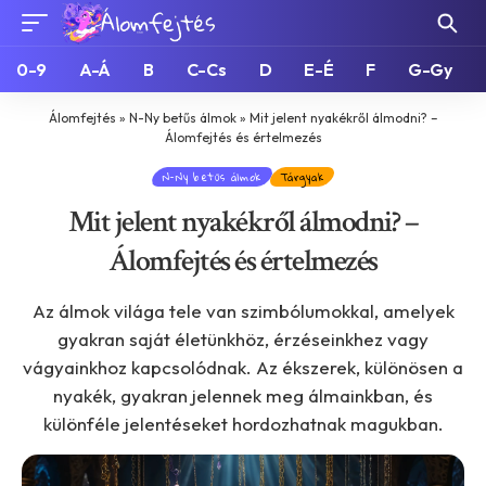
0-9
A-Á
B
C-Cs
D
E-É
F
G-Gy
Álomfejtés
»
N-Ny betűs álmok
»
Mit jelent nyakékről álmodni? –
Álomfejtés és értelmezés
N-Ny betűs álmok
Tárgyak
Mit jelent nyakékről álmodni? –
Álomfejtés és értelmezés
Az álmok világa tele van szimbólumokkal, amelyek
gyakran saját életünkhöz, érzéseinkhez vagy
vágyainkhoz kapcsolódnak. Az ékszerek, különösen a
nyakék, gyakran jelennek meg álmainkban, és
különféle jelentéseket hordozhatnak magukban.