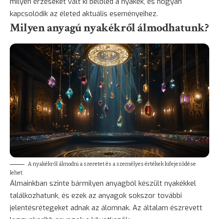
milyen érzéseket vált ki belőled a nyakék, és hogyan
kapcsolódik az életed aktuális eseményeihez.
Milyen anyagú nyakékről álmodhatunk?
A nyakékről álmodni a szeretet és a személyes értékek kifejeződése
lehet.
Álmainkban szinte bármilyen anyagból készült nyakékkel
találkozhatunk, és ezek az anyagok sokszor további
jelentésrétegeket adnak az álomnak. Az általam észrevett