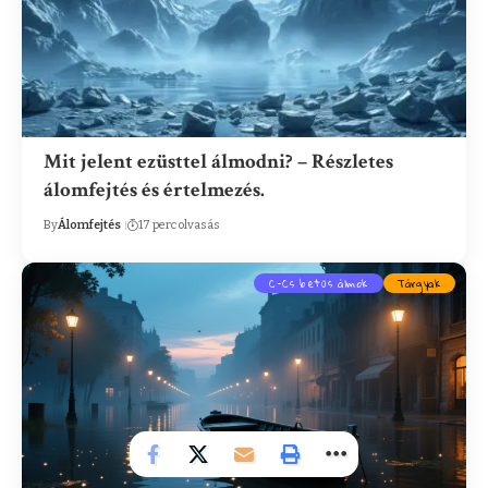
Mit jelent ezüsttel álmodni? – Részletes
álomfejtés és értelmezés.
By
Álomfejtés
17 perc olvasás
C-Cs betűs álmok
Tárgyak