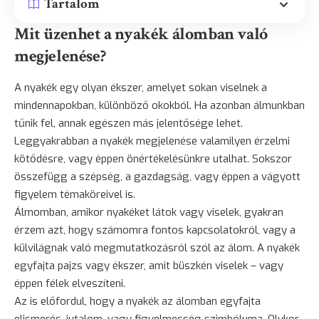
Tartalom
Mit üzenhet a nyakék álomban való
megjelenése?
A nyakék egy olyan ékszer, amelyet sokan viselnek a
mindennapokban, különböző okokból. Ha azonban álmunkban
tűnik fel, annak egészen más jelentősége lehet.
Leggyakrabban a nyakék megjelenése valamilyen érzelmi
kötődésre, vagy éppen önértékelésünkre utalhat. Sokszor
összefügg a szépség, a gazdagság, vagy éppen a vágyott
figyelem
témaköreivel is.
Álmomban, amikor nyakéket látok vagy viselek, gyakran
érzem azt, hogy számomra fontos kapcsolatokról, vagy a
külvilágnak való megmutatkozásról szól az álom. A nyakék
egyfajta pajzs vagy ékszer, amit büszkén viselek – vagy
éppen félek elveszíteni.
Az is előfordul, hogy a nyakék az álomban egyfajta
elismerés
, jutalom, vagy figyelmesség szimbóluma. Olykor