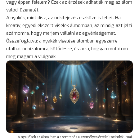
vagy éppen félelem? Ezek az érzések adhatják meg az álom
valódi üzenetét.
A nyakék, mint dísz, az önkifejezés eszköze is lehet. Ha
kreatív, egyedi ékszert viselek álmomban, az mindig azt jelzi
számomra, hogy merjem vállalni az egyéniségemet.
Összefoglalva: a nyakék viselése álomban egyszerre
utalhat önbizalomra, kötődésre, és arra, hogyan mutatom
meg magam a világnak.
A nyakékek az álmokban a szeretet és a személyes értékek szimbólumai.