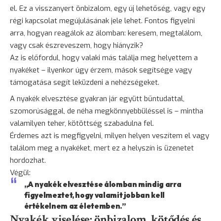
el. Ez a visszanyert önbizalom, egy új lehetőség, vagy egy
régi kapcsolat megújulásának jele lehet. Fontos figyelni
arra, hogyan reagálok az álomban: keresem, megtalálom,
vagy csak észreveszem, hogy hiányzik?
Az is előfordul, hogy valaki más találja meg helyettem a
nyakéket – ilyenkor úgy érzem, mások segítsége vagy
támogatása segít leküzdeni a nehézségeket.
A nyakék elvesztése gyakran jár együtt bűntudattal,
szomorúsággal, de néha megkönnyebbüléssel is – mintha
valamilyen teher, kötöttség szabadulna fel.
Érdemes azt is megfigyelni, milyen helyen veszítem el vagy
találom meg a nyakéket, mert ez a helyszín is üzenetet
hordozhat.
Végül:
„A nyakék elvesztése álomban mindig arra
figyelmeztet, hogy valamit jobban kell
értékelnem az életemben.”
Nyakék viselése: önbizalom, kötődés és