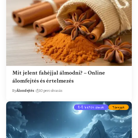
Mit jelent fahéjjal álmodni? – Online
álomfejtés és értelmezés
By
Álomfejtés
10 perc olvasás
E-É betűs álmok
Tárgyak