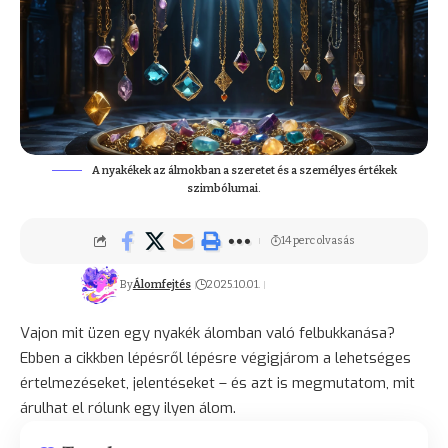
A nyakékek az álmokban a szeretet és a személyes értékek
szimbólumai.
14 perc olvasás
By
Álomfejtés
2025.10.01.
Vajon mit üzen egy nyakék álomban való felbukkanása?
Ebben a cikkben lépésről lépésre végigjárom a lehetséges
értelmezéseket, jelentéseket – és azt is megmutatom, mit
árulhat el rólunk egy ilyen álom.