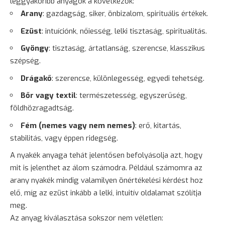
leggyakoribb anyagok a következők:
Arany
: gazdagság, siker, önbizalom, spirituális értékek.
Ezüst
: intuíciónk, nőiesség, lelki tisztaság, spiritualitás.
Gyöngy
: tisztaság, ártatlanság, szerencse, klasszikus
szépség.
Drágakő
: szerencse, különlegesség, egyedi tehetség.
Bőr vagy textil
: természetesség, egyszerűség,
földhözragadtság.
Fém (nemes vagy nem nemes)
: erő, kitartás,
stabilitás, vagy éppen ridegség.
A nyakék anyaga tehát jelentősen befolyásolja azt, hogy
mit is jelenthet az álom számodra. Például számomra az
arany nyakék mindig valamilyen önértékelési kérdést hoz
elő, míg az ezüst inkább a lelki, intuitív oldalamat szólítja
meg.
Az anyag kiválasztása sokszor nem véletlen: