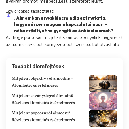
gyakran örömöt, megbecsülést, szeretetet jelent.
Egy érdekes
tapasztalat
:
„Álmomban a nyaklánc mindig azt mutatja,
hogyan érzem magam a kapcsolataimban –
néha erősíti, néha gyengíti az önbizalmamat.”
Az, hogy pontosan mit jelent számodra a nyakék, nagyrészt
az álom érzéseiből, környezetéből, szereplőiből olvasható
ki.
További álomfejtések
Mit jelent objektívvel álmodni? –
Álomfejtés és értelmezés
Mit jelent soványságról álmodni? –
Részletes álomfejtés és értelmezés
Mit jelent popcornról álmodni? –
Részletes álomfejtés és értelmezés