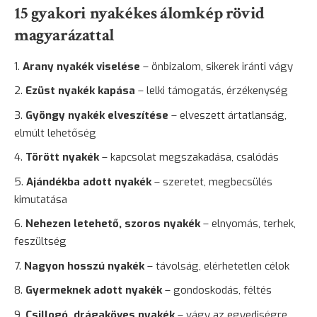
15 gyakori nyakékes álomkép rövid
magyarázattal
Arany nyakék viselése
– önbizalom, sikerek iránti vágy
Ezüst nyakék kapása
– lelki támogatás, érzékenység
Gyöngy nyakék elveszítése
– elveszett ártatlanság,
elmúlt lehetőség
Törött nyakék
– kapcsolat megszakadása, csalódás
Ajándékba adott nyakék
– szeretet, megbecsülés
kimutatása
Nehezen letehető, szoros nyakék
– elnyomás, terhek,
feszültség
Nagyon hosszú nyakék
– távolság, elérhetetlen célok
Gyermeknek adott nyakék
– gondoskodás, féltés
Csillogó, drágaköves nyakék
– vágy az egyediségre,