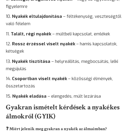
figyelemre
Nyakék eltulajdonítása
–
féltékenység
, veszteségtől
való félelem
Talált, régi nyakék
– múltbeli kapcsolat, emlékek
Rossz érzéssel viselt nyakék
– hamis kapcsolatok,
kétségek
Nyakék tisztítása
– helyreállítás, megbocsátás, lelki
megújulás
Csoportban viselt nyakék
– közösségi élmények,
összetartozás
Nyakék eladása
– elengedés, múlt lezárása
Gyakran ismételt kérdések a nyakékes
álmokról (GYIK)
❓ Miért jelenik meg gyakran a nyakék az álmaimban?