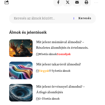
Keresés
Álmok és jelentéseik
Mit jelent múmiával álmodni? –
Részletes álomfejtés és értelmezés.
M betűs álmok
Személyek
Mit jelent takaróról álmodni?
Tárgyak
T-Ty betűs álmok
Mit jelent örvénnyel álmodni? –
Átfogó álomfejtés
O-Ő betűs álmok