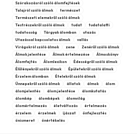
Szórakozásról szóló álomfejtések
Talajról szóló álmok
természet
Természeti elemekről szóló álmok
Testrészekről szóló álmok
tudat
tudatalatti
tudatosság
Tárgyak álomban
utazás
Utazással kapcsolatos álmok
vallás
Virágokról szóló álmok
zene
Zenéről szóló álmok
Álmok jelentése
Álmok értelmezése
Álmoskönyv
Álomfejtés
Álomlexikon
Édességről szóló álmok
Élőlényekről szóló álmok
Épületekről szóló álmok
Érzelem álomban
Ételekről szóló álmok
Ünnepekről szóló álmok
állatok
álmok
álom
álomjelentés
álom jelentése
álomkutatás
álomkép
álomképek
álomvilág
álomértelmezés
életváltozás
értelmezés
érzelem
érzelmek
íjászat
önfejlesztés
önismeret
önértékelés