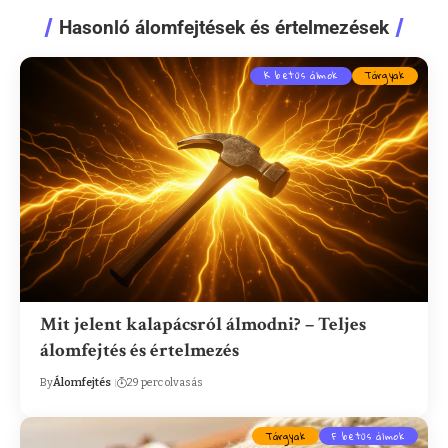
Hasonló álomfejtések és értelmezések
K betűs álmok
Tárgyak
Mit jelent kalapácsról álmodni? – Teljes
álomfejtés és értelmezés
By
Álomfejtés
29 perc olvasás
Tárgyak
F betűs álmok