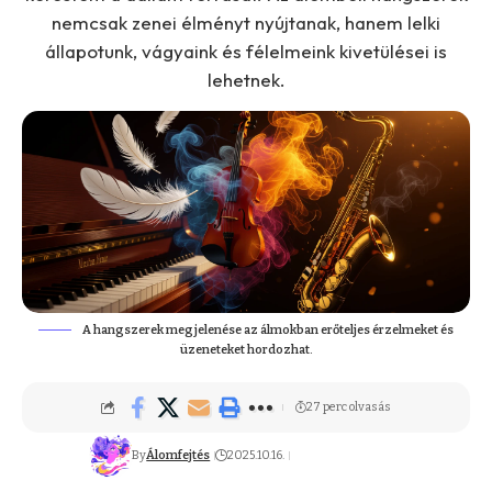
nemcsak zenei élményt nyújtanak, hanem lelki
állapotunk, vágyaink és félelmeink kivetülései is
lehetnek.
A hangszerek megjelenése az álmokban erőteljes érzelmeket és
üzeneteket hordozhat.
27 perc olvasás
By
Álomfejtés
2025.10.16.