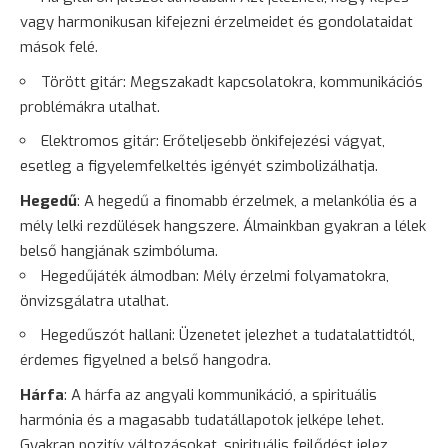
vagy harmonikusan kifejezni érzelmeidet és gondolataidat
mások felé.
Törött gitár: Megszakadt kapcsolatokra, kommunikációs
problémákra utalhat.
Elektromos gitár: Erőteljesebb önkifejezési vágyat,
esetleg a figyelemfelkeltés igényét szimbolizálhatja.
Hegedű
: A hegedű a finomabb érzelmek, a melankólia és a
mély lelki rezdülések hangszere. Álmainkban gyakran a lélek
belső hangjának szimbóluma.
Hegedűjáték álmodban: Mély érzelmi folyamatokra,
önvizsgálatra utalhat.
Hegedűszót hallani: Üzenetet jelezhet a tudatalattidtól,
érdemes figyelned a belső hangodra.
Hárfa
: A hárfa az angyali kommunikáció, a spirituális
harmónia és a magasabb tudatállapotok jelképe lehet.
Gyakran pozitív változásokat, spirituális fejlődést jelez.