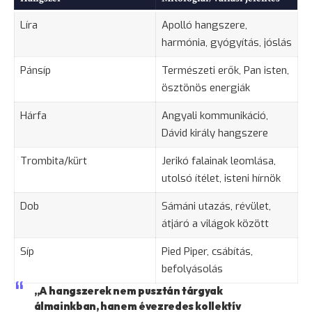
Líra
Apolló hangszere,
harmónia, gyógyítás, jóslás
Pánsíp
Természeti erők, Pan isten,
ösztönös energiák
Hárfa
Angyali kommunikáció,
Dávid király hangszere
Trombita/
kürt
Jerikó falainak leomlása,
utolsó ítélet, isteni hírnök
Dob
Sámáni utazás, révület,
átjáró a világok között
Síp
Pied Piper, csábítás,
befolyásolás
„A hangszerek nem pusztán tárgyak
álmainkban, hanem évezredes kollektív