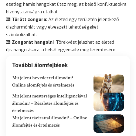
esetleg hamis hangokat ütsz meg, az belső konfliktusokra,
bizonytalanságra utalhat.
🎹
Törött zongora
: Az életed egy területén jelentkező
diszharmóniát vagy elveszett lehetőségeket
szimbolizálhat.
🎹
Zongorát hangolni
: Törekvést jelezhet az életed
újrahangolására, a belső egyensúly megteremtésére.
További álomfejtések
Mit jelent hevederrel álmodni? –
Online álomfejtés és értelmezés
Mit jelent mesterséges intelligenciával
álmodni? – Részletes álomfejtés és
értelmezés
Mit jelent távirattal álmodni? – Online
álomfejtés és értelmezés