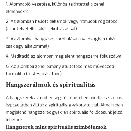
Álomnapló vezetése
, különös tekintettel a zenei
élményekre
Az álomban hallott dallamok vagy ritmusok rögzítése
(akár felvétellel, akár lekottázással)
Az álombeli hangszer kipróbálása a valóságban (akár
csak egy alkalommal)
Meditáció az álomban megjelent hangszerre fókuszálva
Az álombeli zenei élmény átültetése más művészeti
formákba (festés, írás,
tánc
)
Hangszerálmok és spiritualitás
A hangszerek az emberiség történetében mindig is szoros
kapcsolatban álltak a spirituális gyakorlatokkal. Álmainkban
megjelenő hangszerek gyakran spirituális fejlődésünk jelzői
lehetnek.
Hangszerek mint spirituális szimbólumok