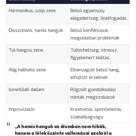
Harmonikus, szép zene
Belső egyensúly,
elégedettség, önelfogadás
Disszonáns, hamis hangok
Belső konfliktusok,
megoldatlan problémák
Túl hangos zene
Túlterheltség, stressz,
figyelemért kiáltás
Alig hallható zene
Elhanyagolt belső hang,
elfojtott érzelmek
Ismétlődő dallam
Rögzült gondolkodási
minták, megszokások
Improvizáció
Kreativitás, spontaneitás,
szabadságvágy
„A hamis hangok az álomban nem hibák,
hanem a lélek őszinte vallomásai azokról a