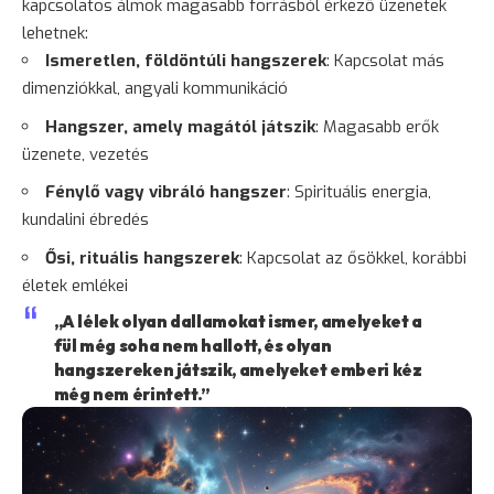
kapcsolatos álmok magasabb forrásból érkező üzenetek
lehetnek:
Ismeretlen, földöntúli hangszerek
: Kapcsolat más
dimenziókkal, angyali kommunikáció
Hangszer, amely magától játszik
: Magasabb erők
üzenete, vezetés
Fénylő vagy vibráló hangszer
: Spirituális energia,
kundalini ébredés
Ősi, rituális hangszerek
: Kapcsolat az ősökkel, korábbi
életek emlékei
„A lélek olyan dallamokat ismer, amelyeket a
fül még soha nem hallott, és olyan
hangszereken játszik, amelyeket emberi kéz
még nem érintett.”