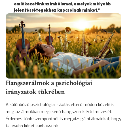
emlékezetünk szimbólumai, amelyek mélyebb
jelentésrétegekhez kapcsolnak minket.”
Hangszerálmok a pszichológiai
irányzatok tükrében
A különböző pszichológiai iskolák eltérő módon közelítik
meg az álmokban megjelenő hangszerek értelmezését.
Érdemes több szempontból is megvizsgálni álmainkat, hogy
teljesebb képet kaphassunk.