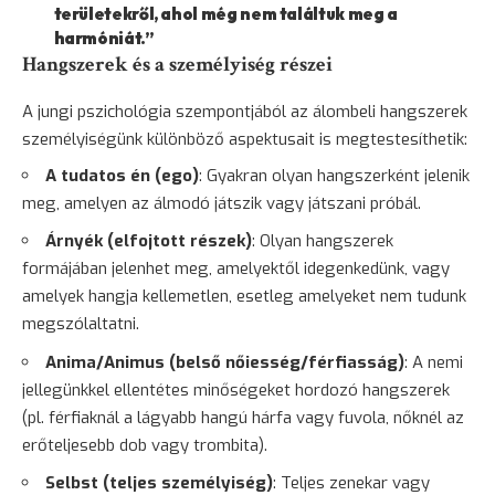
területekről, ahol még nem találtuk meg a
harmóniát.”
Hangszerek és a személyiség részei
A jungi pszichológia szempontjából az álombeli hangszerek
személyiségünk különböző aspektusait is megtestesíthetik:
A tudatos én (ego)
: Gyakran olyan hangszerként jelenik
meg, amelyen az álmodó játszik vagy játszani próbál.
Árnyék (elfojtott részek)
: Olyan hangszerek
formájában jelenhet meg, amelyektől idegenkedünk, vagy
amelyek hangja kellemetlen, esetleg amelyeket nem tudunk
megszólaltatni.
Anima/Animus (belső nőiesség/férfiasság)
: A nemi
jellegünkkel ellentétes minőségeket hordozó hangszerek
(pl. férfiaknál a lágyabb hangú hárfa vagy fuvola, nőknél az
erőteljesebb dob vagy trombita).
Selbst (teljes személyiség)
: Teljes zenekar vagy