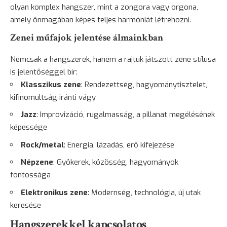
olyan komplex hangszer, mint a zongora vagy orgona,
amely önmagában képes teljes harmóniát létrehozni.
Zenei műfajok jelentése álmainkban
Nemcsak a hangszerek, hanem a rajtuk játszott zene stílusa
is jelentőséggel bír:
Klasszikus zene
: Rendezettség, hagyománytisztelet,
kifinomultság iránti vágy
Jazz
: Improvizáció, rugalmasság, a pillanat megélésének
képessége
Rock/metal
: Energia, lázadás, erő kifejezése
Népzene
: Gyökerek, közösség, hagyományok
fontossága
Elektronikus zene
: Modernség, technológia, új utak
keresése
Hangszerekkel kapcsolatos