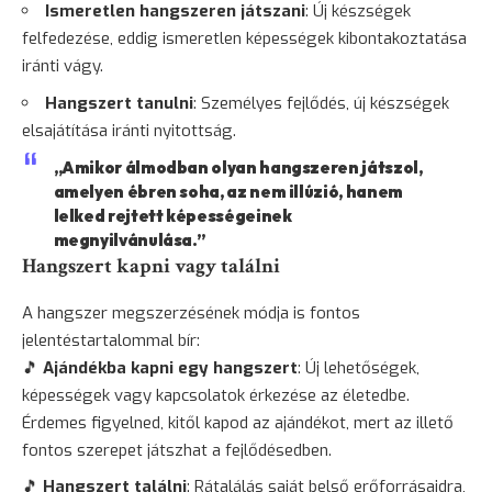
Ismeretlen hangszeren játszani
: Új készségek
felfedezése, eddig ismeretlen képességek kibontakoztatása
iránti vágy.
Hangszert tanulni
: Személyes fejlődés, új készségek
elsajátítása iránti nyitottság.
„Amikor álmodban olyan hangszeren játszol,
amelyen ébren soha, az nem illúzió, hanem
lelked rejtett képességeinek
megnyilvánulása.”
Hangszert kapni vagy találni
A hangszer megszerzésének módja is fontos
jelentéstartalommal bír:
🎵
Ajándékba kapni egy hangszert
: Új lehetőségek,
képességek vagy kapcsolatok érkezése az életedbe.
Érdemes figyelned, kitől kapod az ajándékot, mert az illető
fontos szerepet játszhat a fejlődésedben.
🎵
Hangszert találni
: Rátalálás saját belső erőforrásaidra,