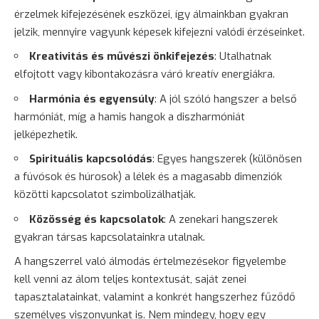
érzelmek kifejezésének eszközei, így álmainkban gyakran
jelzik, mennyire vagyunk képesek kifejezni valódi érzéseinket.
Kreativitás és művészi önkifejezés
: Utalhatnak
elfojtott vagy kibontakozásra váró kreatív energiákra.
Harmónia és egyensúly
: A jól szóló hangszer a belső
harmóniát, míg a hamis hangok a diszharmóniát
jelképezhetik.
Spirituális kapcsolódás
: Egyes hangszerek (különösen
a fúvósok és húrosok) a lélek és a magasabb dimenziók
közötti kapcsolatot szimbolizálhatják.
Közösség és kapcsolatok
: A zenekari hangszerek
gyakran társas kapcsolatainkra utalnak.
A hangszerrel való álmodás értelmezésekor figyelembe
kell venni az álom teljes kontextusát, saját zenei
tapasztalatainkat, valamint a konkrét hangszerhez fűződő
személyes viszonyunkat is. Nem mindegy, hogy egy