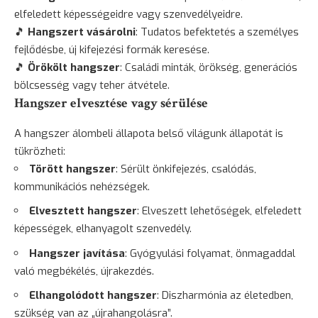
elfeledett képességeidre vagy szenvedélyeidre.
🎵
Hangszert vásárolni
: Tudatos befektetés a személyes
fejlődésbe, új kifejezési formák keresése.
🎵
Örökölt hangszer
: Családi minták, örökség, generációs
bölcsesség
vagy teher átvétele.
Hangszer elvesztése vagy sérülése
A hangszer álombeli állapota belső világunk állapotát is
tükrözheti:
Törött hangszer
: Sérült önkifejezés, csalódás,
kommunikációs nehézségek.
Elvesztett hangszer
: Elveszett lehetőségek, elfeledett
képességek, elhanyagolt szenvedély.
Hangszer javítása
: Gyógyulási folyamat, önmagaddal
való megbékélés, újrakezdés.
Elhangolódott hangszer
: Diszharmónia az életedben,
szükség van az „újrahangolásra”.