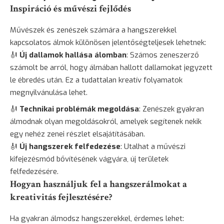
Inspiráció és művészi fejlődés
Művészek és zenészek számára a hangszerekkel
kapcsolatos álmok különösen jelentőségteljesek lehetnek:
🎻
Új dallamok hallása álomban
: Számos zeneszerző
számolt be arról, hogy álmában hallott dallamokat jegyzett
le ébredés után. Ez a tudattalan kreatív folyamatok
megnyilvánulása lehet.
🎻
Technikai problémák megoldása
: Zenészek gyakran
álmodnak olyan megoldásokról, amelyek segítenek nekik
egy nehéz zenei részlet elsajátításában.
🎻
Új hangszerek felfedezése
: Utalhat a művészi
kifejezésmód bővítésének vágyára, új területek
felfedezésére.
Hogyan használjuk fel a hangszerálmokat a
kreativitás fejlesztésére?
Ha gyakran álmodsz hangszerekkel, érdemes lehet: