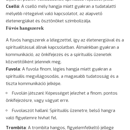
Cselló
: A cselló mély hangja miatt gyakran a tudatalatti
mélyebb rétegeivel való kapcsolatot, az alapvető
életenergiákat és ösztönöket szimbolizálja.
Fúvós hangszerek
A fúvós hangszerek a lélegzettel, így az életenergiával és a
spiritualitással állnak kapcsolatban. Álmainkban gyakran a
kommunikáció, az önkifejezés és a spirituális üzenetek
közvetítőiként jelennek meg.
Fuvola
: A fuvola finom, légies hangja miatt gyakran a
spirituális megvilágosodás, a magasabb tudatosság és a
tiszta kommunikáció jelképe.
Fuvolán játszani: Képességet jelezhet a finom, pontos
önkifejezésre, vagy vágyat erre.
Fuvolaszót hallani: Spirituális üzenetre, belső hangra
való figyelemre hívhat fel.
Trombita
: A trombita hangos, figyelemfelkeltő jellege