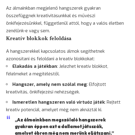
Az álmainkban megjelenő hangszerek gyakran
összefüggnek kreativitásunkkal és művészi
önkifejezésünkkel, függetlenül attól, hogy a valós életben
zenélünk-e vagy sem.
Kreatív blokkok feloldása
A hangszerekkel kapcsolatos álmok segíthetnek
azonosítani és feloldani a kreatív blokkokat:
Elakadás a játékban
: Jelezhet kreatív blokkot,
félelmeket a megítéléstől.
Hangszer, amely nem szólal meg
: Elfojtott
kreativitás, önkifejezési nehézségek.
Ismeretlen hangszeren való virtuóz játék
: Rejtett
kreatív potenciál, amelyet még nem aknáztál ki.
„Az álmainkban megszólaló hangszerek
gyakran éppen azt a dallamot játsszák,
amelyet ébren még nem merünk eljátszani.”