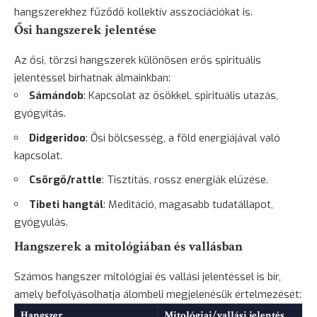
hangszerekhez fűződő kollektív asszociációkat is.
Ősi hangszerek jelentése
Az ősi, törzsi hangszerek különösen erős spirituális
jelentéssel bírhatnak álmainkban:
Sámándob
: Kapcsolat az ősökkel, spirituális utazás,
gyógyítás.
Didgeridoo
: Ősi bölcsesség, a föld energiájával való
kapcsolat.
Csörgő/rattle
: Tisztítás, rossz energiák elűzése.
Tibeti hangtál
: Meditáció, magasabb tudatállapot,
gyógyulás
.
Hangszerek a mitológiában és vallásban
Számos hangszer mitológiai és vallási jelentéssel is bír,
amely befolyásolhatja álombeli megjelenésük értelmezését:
Hangszer
Mitológiai/vallási jelentés