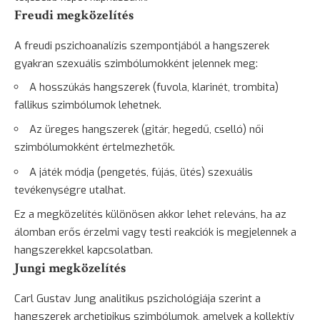
Freudi megközelítés
A freudi pszichoanalízis szempontjából a hangszerek
gyakran szexuális szimbólumokként jelennek meg:
A hosszúkás hangszerek (fuvola, klarinét, trombita)
fallikus szimbólumok lehetnek.
Az üreges hangszerek (gitár, hegedű, cselló) női
szimbólumokként értelmezhetők.
A játék módja (pengetés, fújás, ütés) szexuális
tevékenységre utalhat.
Ez a megközelítés különösen akkor lehet releváns, ha az
álomban erős érzelmi vagy testi reakciók is megjelennek a
hangszerekkel kapcsolatban.
Jungi megközelítés
Carl Gustav Jung analitikus pszichológiája szerint a
hangszerek archetipikus szimbólumok, amelyek a kollektív