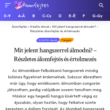
0-9
A-Á
B
C-Cs
D
E-É
F
G-Gy
Álomfejtés
»
H betűs álmok
»
Mit jelent hangszerrel álmodni? –
Részletes álomfejtés és értelmezés
H betűs álmok
Tárgyak
Mit jelent hangszerrel álmodni? –
Részletes álomfejtés és értelmezés
Az álmainkban felbukkanó hangszerek mindig
különös figyelmet érdemelnek. Sokszor ébredtem
már úgy, hogy emlékszem: álmomban zongorán
játszottam, pedig valójában sosem tanultam meg.
Máskor egy hegedű hangja kísértett végig az
éjszakán, olyan tisztán, hogy felkelve szinte
kerestem a dallam forrását. Az álombeli hangszerek