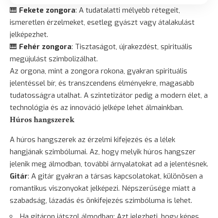
🎹
Fekete zongora
: A tudatalatti mélyebb rétegeit,
ismeretlen érzelmeket, esetleg gyászt vagy átalakulást
jelképezhet.
🎹
Fehér zongora
: Tisztaságot, újrakezdést, spirituális
megújulást szimbolizálhat.
Az orgona, mint a zongora rokona, gyakran spirituális
jelentéssel bír, és transzcendens élményekre, magasabb
tudatosságra utalhat. A szintetizátor pedig a modern élet, a
technológia és az innováció jelképe lehet álmainkban.
Húros hangszerek
A húros hangszerek az érzelmi kifejezés és a lélek
hangjának szimbólumai. Az, hogy melyik húros hangszer
jelenik meg álmodban, további árnyalatokat ad a jelentésnek.
Gitár
: A gitár gyakran a társas kapcsolatokat, különösen a
romantikus viszonyokat jelképezi. Népszerűsége miatt a
szabadság,
lázadás
és önkifejezés szimbóluma is lehet.
Ha gitáron játszol álmodban: Azt jelezheti, hogy képes