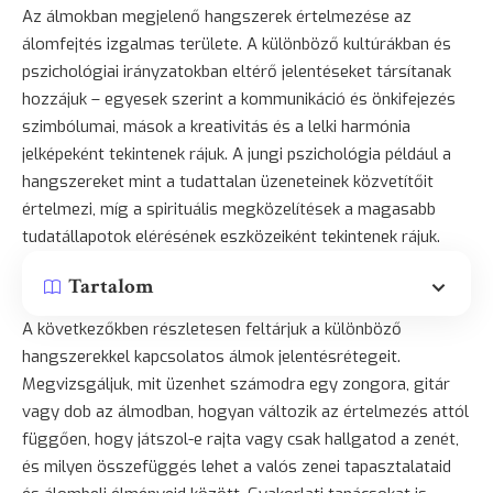
Az álmokban megjelenő hangszerek értelmezése az
álomfejtés izgalmas területe. A különböző kultúrákban és
pszichológiai irányzatokban eltérő jelentéseket társítanak
hozzájuk – egyesek szerint a kommunikáció és önkifejezés
szimbólumai, mások a kreativitás és a lelki harmónia
jelképeként tekintenek rájuk. A jungi pszichológia például a
hangszereket mint a tudattalan üzeneteinek közvetítőit
értelmezi, míg a spirituális megközelítések a magasabb
tudatállapotok elérésének eszközeiként tekintenek rájuk.
Tartalom
A következőkben részletesen feltárjuk a különböző
hangszerekkel kapcsolatos álmok jelentésrétegeit.
Megvizsgáljuk, mit üzenhet számodra egy zongora, gitár
vagy dob az álmodban, hogyan változik az értelmezés attól
függően, hogy játszol-e rajta vagy csak hallgatod a zenét,
és milyen összefüggés lehet a valós zenei tapasztalataid