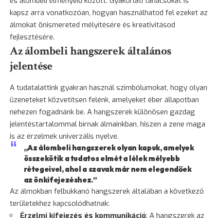
és álombeli élményeid között. Gyakorlati tanácsokat is
kapsz arra vonatkozóan, hogyan használhatod fel ezeket az
álmokat önismereted mélyítésére és kreativitásod
fejlesztésére.
Az álombeli hangszerek általános
jelentése
A tudatalattink gyakran használ szimbólumokat, hogy olyan
üzeneteket közvetítsen felénk, amelyeket éber állapotban
nehezen fogadnánk be. A hangszerek különösen gazdag
jelentéstartalommal bírnak álmainkban, hiszen a zene maga
is az érzelmek univerzális nyelve.
„Az álombeli hangszerek olyan kapuk, amelyek
összekötik a tudatos elmét a lélek mélyebb
rétegeivel, ahol a szavak már nem elegendőek
az önkifejezéshez.”
Az álmokban felbukkanó hangszerek általában a következő
területekhez kapcsolódhatnak:
Érzelmi kifejezés és kommunikáció
: A hangszerek az