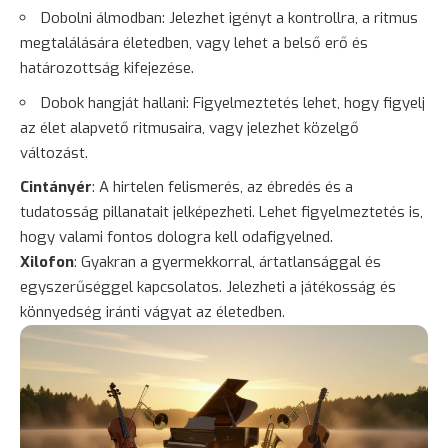
Dobolni álmodban: Jelezhet igényt a kontrollra, a ritmus
megtalálására életedben, vagy lehet a belső erő és
határozottság kifejezése.
Dobok hangját hallani: Figyelmeztetés lehet, hogy figyelj
az élet alapvető ritmusaira, vagy jelezhet közelgő
változást.
Cintányér
: A hirtelen felismerés, az ébredés és a
tudatosság pillanatait jelképezheti. Lehet figyelmeztetés is,
hogy valami fontos dologra kell odafigyelned.
Xilofon
: Gyakran a gyermekkorral, ártatlansággal és
egyszerűséggel kapcsolatos. Jelezheti a játékosság és
könnyedség iránti vágyat az életedben.