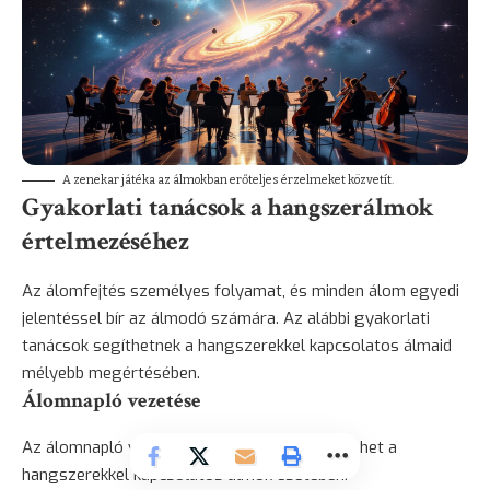
A zenekar játéka az álmokban erőteljes érzelmeket közvetít.
Gyakorlati tanácsok a hangszerálmok
értelmezéséhez
Az álomfejtés személyes folyamat, és minden álom egyedi
jelentéssel bír az álmodó számára. Az alábbi gyakorlati
tanácsok segíthetnek a hangszerekkel kapcsolatos álmaid
mélyebb megértésében.
Álomnapló vezetése
Az álomnapló vezetése különösen hasznos lehet a
hangszerekkel kapcsolatos álmok esetében: