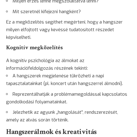
Milyen érzés lenne megszólaltatva lenni?
Mit szeretnél kifejezni hangként?
Ez a megközelítés segíthet megérteni, hogy a hangszer
milyen elfojtott vagy kevéssé tudatosított részedet
képviselheti.
Kognitív megközelítés
A kognitív pszichológia az álmokat az
információfeldolgozás részének tekinti:
A hangszerek megjelenése tükrözheti a napi
tapasztalatainkat (pl. koncert után hangszerrel álmodni).
Reprezentálhatják a problémamegoldással kapcsolatos
gondolkodási folyamatainkat.
Jelezhetik az agyunk „hangolását”, rendszerezését,
amely az alvás során történik.
Hangszerálmok és kreativitás