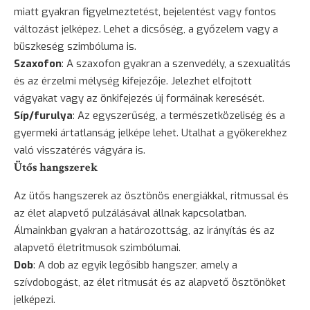
miatt gyakran figyelmeztetést, bejelentést vagy fontos
változást jelképez. Lehet a dicsőség, a győzelem vagy a
büszkeség szimbóluma is.
Szaxofon
: A szaxofon gyakran a szenvedély, a szexualitás
és az érzelmi mélység kifejezője. Jelezhet elfojtott
vágyakat vagy az önkifejezés új formáinak keresését.
Síp/furulya
: Az egyszerűség, a természetközeliség és a
gyermeki ártatlanság jelképe lehet. Utalhat a gyökerekhez
való visszatérés vágyára is.
Ütős hangszerek
Az ütős hangszerek az ösztönös energiákkal, ritmussal és
az élet alapvető pulzálásával állnak kapcsolatban.
Álmainkban gyakran a határozottság, az irányítás és az
alapvető életritmusok szimbólumai.
Dob
: A dob az egyik legősibb hangszer, amely a
szívdobogást, az élet ritmusát és az alapvető ösztönöket
jelképezi.