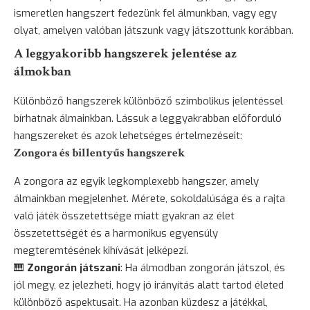
ismeretlen hangszert fedezünk fel álmunkban, vagy egy
olyat, amelyen valóban játszunk vagy játszottunk korábban.
A leggyakoribb hangszerek jelentése az
álmokban
Különböző hangszerek különböző szimbolikus jelentéssel
bírhatnak álmainkban. Lássuk a leggyakrabban előforduló
hangszereket és azok lehetséges értelmezéseit:
Zongora és billentyűs hangszerek
A zongora az egyik legkomplexebb hangszer, amely
álmainkban megjelenhet. Mérete, sokoldalúsága és a rajta
való játék összetettsége miatt gyakran az élet
összetettségét és a harmonikus egyensúly
megteremtésének kihívását jelképezi.
🎹
Zongorán játszani
: Ha álmodban zongorán játszol, és
jól megy, ez jelezheti, hogy jó irányítás alatt tartod életed
különböző aspektusait. Ha azonban küzdesz a játékkal,