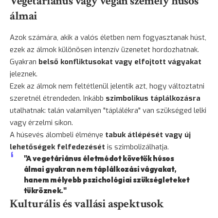
Vegetáriánus vagy vegán személy húsos
álmai
Azok számára, akik a valós életben nem fogyasztanak húst,
ezek az álmok különösen intenzív üzenetet hordozhatnak.
Gyakran
belső konfliktusokat vagy elfojtott vágyakat
jeleznek.
Ezek az álmok nem feltétlenül jelentik azt, hogy változtatni
szeretnél étrendeden. Inkább
szimbolikus táplálkozásra
utalhatnak: talán valamilyen "táplálékra" van szükséged lelki
vagy érzelmi síkon.
A húsevés álombeli élménye
tabuk átlépését vagy új
lehetőségek felfedezését
is szimbolizálhatja.
"A vegetáriánus életmódot követők húsos
álmai gyakran nem táplálkozási vágyakat,
hanem mélyebb pszichológiai szükségleteket
tükröznek."
Kulturális és vallási aspektusok