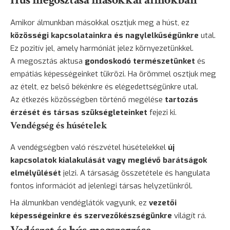
Amikor álmunkban másokkal osztjuk meg a húst, ez
közösségi kapcsolatainkra és nagylelkűségünkre
utal.
Ez pozitív jel, amely harmóniát jelez környezetünkkel.
A megosztás aktusa
gondoskodó természetünket
és
empátiás képességeinket tükrözi. Ha örömmel osztjuk meg
az ételt, ez belső békénkre és elégedettségünkre utal.
Az étkezés közösségben történő megélése
tartozás
érzését és társas szükségleteinket
fejezi ki.
Vendégség és húsételek
A vendégségben való részvétel húsételekkel
új
kapcsolatok kialakulását vagy meglévő barátságok
elmélyülését
jelzi. A társaság összetétele és hangulata
fontos információt ad jelenlegi társas helyzetünkről.
Ha álmunkban vendéglátók vagyunk, ez
vezetői
képességeinkre és szervezőkészségünkre
világít rá.