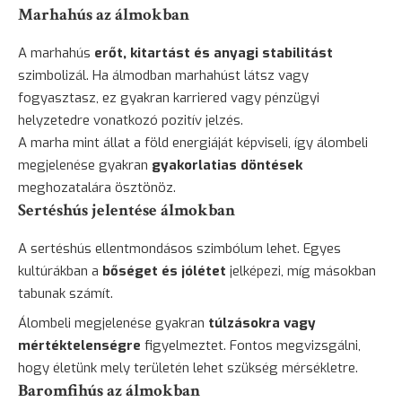
Marhahús az álmokban
A marhahús
erőt, kitartást és anyagi stabilitást
szimbolizál. Ha álmodban marhahúst látsz vagy
fogyasztasz, ez gyakran karriered vagy pénzügyi
helyzetedre vonatkozó pozitív jelzés.
A marha mint állat a föld energiáját képviseli, így álombeli
megjelenése gyakran
gyakorlatias döntések
meghozatalára ösztönöz.
Sertéshús jelentése álmokban
A sertéshús ellentmondásos szimbólum lehet. Egyes
kultúrákban a
bőséget és jólétet
jelképezi, míg másokban
tabunak számít.
Álombeli megjelenése gyakran
túlzásokra vagy
mértéktelenségre
figyelmeztet. Fontos megvizsgálni,
hogy életünk mely területén lehet szükség mérsékletre.
Baromfihús az álmokban