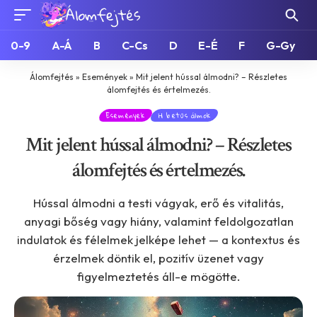
0-9
A-Á
B
C-Cs
D
E-É
F
G-Gy
Álomfejtés
»
Események
»
Mit jelent hússal álmodni? – Részletes
álomfejtés és értelmezés.
Események
H betűs álmok
Mit jelent hússal álmodni? – Részletes
álomfejtés és értelmezés.
Hússal álmodni a testi vágyak, erő és vitalitás,
anyagi bőség vagy hiány, valamint feldolgozatlan
indulatok és félelmek jelképe lehet — a kontextus és
érzelmek döntik el, pozitív üzenet vagy
figyelmeztetés áll-e mögötte.