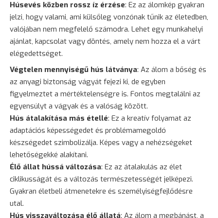
Húsevés közben rossz íz érzése
: Ez az álomkép gyakran
jelzi, hogy valami, ami külsőleg vonzónak tűnik az életedben,
valójában nem megfelelő számodra. Lehet egy munkahelyi
ajánlat, kapcsolat vagy döntés, amely nem hozza el a várt
elégedettséget.
Végtelen mennyiségű hús látványa
: Az álom a bőség és
az anyagi biztonság vágyát fejezi ki, de egyben
figyelmeztet a mértéktelenségre is. Fontos megtalálni az
egyensúlyt a vágyak és a valóság között.
Hús átalakítása más étellé
: Ez a kreatív folyamat az
adaptációs képességedet és problémamegoldó
készségedet szimbolizálja. Képes vagy a nehézségeket
lehetőségekké alakítani.
Élő állat hússá változása
: Ez az átalakulás az élet
ciklikusságát és a változás természetességét jelképezi.
Gyakran életbeli átmenetekre és személyiségfejlődésre
utal.
Hús visszaváltozása élő állatá
: Az álom a megbánást, a