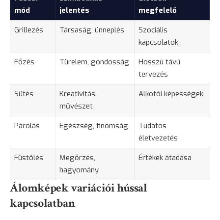
mód
jelentés
megfelelő
Grillezés
Társaság, ünneplés
Szociális
kapcsolatok
Főzés
Türelem, gondosság
Hosszú távú
tervezés
Sütés
Kreativitás,
Alkotói képességek
művészet
Párolás
Egészség, finomság
Tudatos
életvezetés
Füstölés
Megőrzés,
Értékek átadása
hagyomány
Álomképek variációi hússal
kapcsolatban