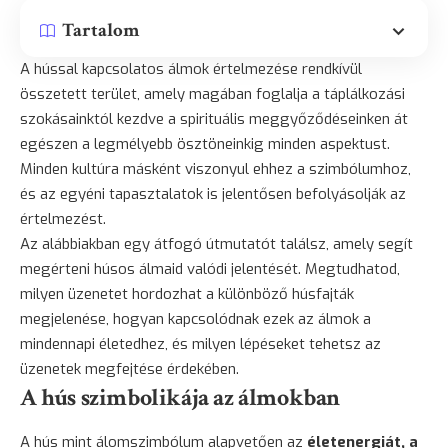
Tartalom
A hússal kapcsolatos álmok értelmezése rendkívül
összetett terület, amely magában foglalja a táplálkozási
szokásainktól kezdve a spirituális meggyőződéseinken át
egészen a legmélyebb ösztöneinkig minden aspektust.
Minden kultúra másként viszonyul ehhez a szimbólumhoz,
és az egyéni tapasztalatok is jelentősen befolyásolják az
értelmezést.
Az alábbiakban egy átfogó útmutatót találsz, amely segít
megérteni húsos álmaid valódi jelentését. Megtudhatod,
milyen üzenetet hordozhat a különböző húsfajták
megjelenése, hogyan kapcsolódnak ezek az álmok a
mindennapi életedhez, és milyen lépéseket tehetsz az
üzenetek megfejtése érdekében.
A hús szimbolikája az álmokban
A hús mint álomszimbólum alapvetően az
életenergiát, a