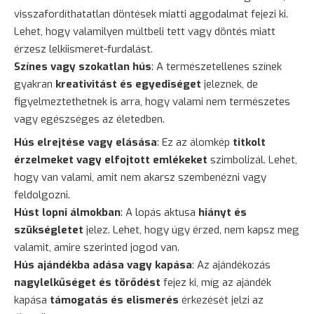
visszafordíthatatlan döntések miatti aggodalmat fejezi ki.
Lehet, hogy valamilyen múltbeli tett vagy döntés miatt
érzesz lelkiismeret-furdalást.
Színes vagy szokatlan hús
: A természetellenes színek
gyakran
kreativitást és egyediséget
jeleznek, de
figyelmeztethetnek is arra, hogy valami nem természetes
vagy egészséges az életedben.
Hús elrejtése vagy elásása
: Ez az álomkép
titkolt
érzelmeket vagy elfojtott emlékeket
szimbolizál. Lehet,
hogy van valami, amit nem akarsz szembenézni vagy
feldolgozni.
Húst lopni álmokban
: A lopás aktusa
hiányt és
szükségletet
jelez. Lehet, hogy úgy érzed, nem kapsz meg
valamit, amire szerinted jogod van.
Hús ajándékba adása vagy kapása
: Az ajándékozás
nagylelkűséget és törődést
fejez ki, míg az ajándék
kapása
támogatás és elismerés
érkezését jelzi az