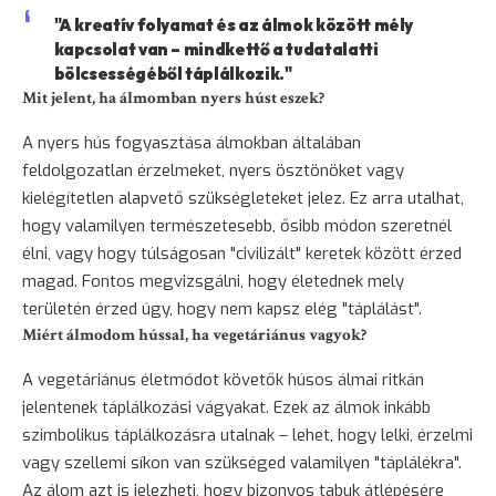
"A kreatív folyamat és az álmok között mély
kapcsolat van – mindkettő a tudatalatti
bölcsességéből táplálkozik."
Mit jelent, ha álmomban nyers húst eszek?
A nyers hús fogyasztása álmokban általában
feldolgozatlan érzelmeket, nyers ösztönöket vagy
kielégítetlen alapvető szükségleteket jelez. Ez arra utalhat,
hogy valamilyen természetesebb, ősibb módon szeretnél
élni, vagy hogy túlságosan "civilizált" keretek között érzed
magad. Fontos megvizsgálni, hogy életednek mely
területén érzed úgy, hogy nem kapsz elég "táplálást".
Miért álmodom hússal, ha vegetáriánus vagyok?
A vegetáriánus életmódot követők húsos álmai ritkán
jelentenek táplálkozási vágyakat. Ezek az álmok inkább
szimbolikus táplálkozásra utalnak – lehet, hogy lelki, érzelmi
vagy szellemi síkon van szükséged valamilyen "táplálékra".
Az álom azt is jelezheti, hogy bizonyos tabuk átlépésére