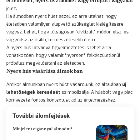
érzelmeket, nyers ösztönöket vagy elfojtott vágyakat
jelez.
Ha álmodban nyers húst eszel, ez arra utalhat, hogy
életedben valamilyen alapvető szükséglet kielégítésére
vágysz. Lehet, hogy túlságosan "civilizált" módon élsz, és
vágyódsz az ősibb, természetesebb életre.
A nyers hús látványa figyelmeztetés is lehet arra
vonatkozóan, hogy valamit "nyersen", felkészületlenül
próbálsz megvalósítani az életedben.
Nyers hús vásárlása álmokban
Amikor álmunkban nyers húst vásárolunk, ez általában
új
lehetőségek keresését
szimbolizálja. A húsbolt vagy piac
környezete fontos kontextust ad az értelmezéshez.
További álomfejtések
Mit jelent cigánnyal álmodni?