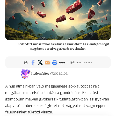
Fedezd fel, mit szimbolizál a hús az álmaidban! Az álomfejtés segít
megérteni a testi vágyakat és érzelmeket.
19 perc olvasás
By
Álomfejtés
2026.01.09.
A hús álmainkban való megjelenése sokkal többet rejt
magában, mint első pillantásra gondolnánk. Ez az ősi
szimbólum mélyen gyökerezik tudatalattinkban, és gyakran
alapvető emberi szükségleteinket, vágyainkat vagy éppen
félelmeinket tükrözi vissza.