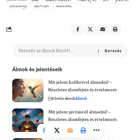
álom
álomértelmezés
Álomfejtés
hús
jelentés
Álom címkék:
pszichológia
spirituális
szimbolika
Keresés
Álmok és jelentéseik
Mit jelent kolibrivel álmodni? –
Részletes álomfejtés és értelmezés
K betűs álmok
Állatok
Mit jelent javításról álmodni? –
Részletes álomfejtés és értelmezés
J betűs álmok