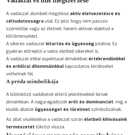
Vadászat és hús megszerzése
A vadászat álombeli megélése
aktív életvezetésre és
céltudatosságra
utal. Ez jelzi, hogy nem passzív
szemlélője vagy az életnek, hanem aktívan alakítod a
körülményeidet.
A sikeres vadászat
kitartás és ügyesség
jutalma. Ez
gyakran előrejelzi a valós életbeli sikereket is.
A vadászat etikai aspektusai álmainkban
értékrendünkkel
és erkölcsi dilemmáinkkal
kapcsolatos kérdéseket
vethetnek fel.
A préda szimbolikája
A különböző vadállatok eltérő jelentésekkel bírnak
álmainkban. A nagyragadozók
erőt és dominanciát
, míg a
kisebb állatok
ügyességet és türelmet
szimbolizálnak.
Az állat viselkedése a vadászat során
életbeli kihívásaink
természetét
tükrözi vissza.