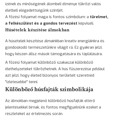
ízének és minőségének álombeli élménye tükrözi valós
életbeli elégedettségünk szintjét.
A főzési folyamat maga is fontos szimbólum: a
türelmet,
a felkészülést és a gondos tervezést
képviseli.
Húsételek készítése álmokban
A húsételek készítése álmainkban kreatív energiáinkra és
gondoskodó természetünkre világít rá. Ez gyakran jelzi,
hogy készen állsz mások támogatására és táplálására.
A főzési folyamat különböző szakaszai különböző
élethelyzeteket tükrözhetnek. A hús fűszerezése például
azt jelzi, hogy életed bizonyos területeit szeretnéd
"ízletesebbé" tenni.
Különböző húsfajták szimbolikája
Az álmokban megjelenő különböző húsfajták eltérő
jelentésekkel bírnak, és fontos megfigyelnünk ezeket a
részleteket az értelmezés során.