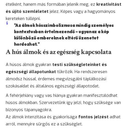
ételként, hanem más formában jelenik meg, ez
kreativitást
és újító szemléletet
jelez. Képes vagy a hagyományos
kereteken túllépni.
"Az álmok hússzimbolizmusa mindig személyes
kontextusban értelmezendő – ugyanaz a kép
különböző embereknek eltérő üzenetet
hordozhat."
A hús álmok és az egészség kapcsolata
A húsos álmok gyakran
testi szükségleteinket és
egészségi állapotunkat
tükrözik. Ha rendszeresen
álmodsz hússal, érdemes megvizsgálni táplálkozási
szokásaidat és általános egészségi állapotodat.
A fehérjehiány vagy vas hiánya gyakran manifesztálódhat
húsos álmokban. Szervezetünk így jelzi, hogy szüksége van
bizonyos tápanyagokra.
Az álmok intenzitása és gyakorisága
fontos jelzést
adhat
arról, mennyire sürgős ez a szükséglet.