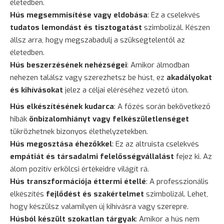
életedben.
Hús megsemmisítése vagy eldobása
: Ez a cselekvés
tudatos lemondást és tisztogatást
szimbolizál. Készen
állsz arra, hogy megszabadulj a szükségtelentől az
életedben.
Hús beszerzésének nehézségei
: Amikor álmodban
nehezen találsz vagy szerezhetsz be húst, ez
akadályokat
és kihívásokat
jelez a céljai eléréséhez vezető úton.
Hús elkészítésének kudarca
: A főzés során bekövetkező
hibák
önbizalomhiányt vagy felkészületlenséget
tükrözhetnek bizonyos élethelyzetekben.
Hús megosztása éhezőkkel
: Ez az altruista cselekvés
empátiát és társadalmi felelősségvállalást
fejez ki. Az
álom pozitív erkölcsi értékeidre világít rá.
Hús transzformációja éttermi étellé
: A professzionális
elkészítés
fejlődést és szakértelmet
szimbolizál. Lehet,
hogy készülsz valamilyen új kihívásra vagy szerepre.
Húsból készült szokatlan tárgyak
: Amikor a hús nem