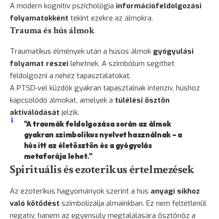
A modern kognitív pszichológia
információfeldolgozási
folyamatokként
tekint ezekre az álmokra.
Trauma és hús álmok
Traumatikus élmények után a húsos álmok
gyógyulási
folyamat részei
lehetnek. A szimbólum segíthet
feldolgozni a nehéz tapasztalatokat.
A PTSD-vel küzdők gyakran tapasztalnak intenzív, húshoz
kapcsolódó álmokat, amelyek a
túlélési ösztön
aktiválódását
jelzik.
"A traumák feldolgozása során az álmok
gyakran szimbolikus nyelvet használnak – a
hús itt az életösztön és a gyógyulás
metaforája lehet."
Spirituális és ezoterikus értelmezések
Az ezoterikus hagyományok szerint a hús
anyagi síkhoz
való kötődést
szimbolizálja álmainkban. Ez nem feltétlenül
negatív, hanem az egyensúly megtalálására ösztönöz a