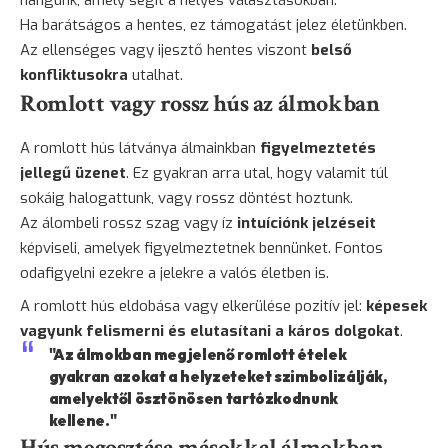
Ha barátságos a hentes, ez támogatást jelez életünkben.
Az ellenséges vagy ijesztő hentes viszont
belső
konfliktusokra
utalhat.
Romlott vagy rossz hús az álmokban
A romlott hús látványa álmainkban
figyelmeztetés
jellegű üzenet
. Ez gyakran arra utal, hogy valamit túl
sokáig halogattunk, vagy rossz döntést hoztunk.
Az álombeli rossz szag vagy íz
intuíciónk jelzéseit
képviseli, amelyek figyelmeztetnek bennünket. Fontos
odafigyelni ezekre a jelekre a valós életben is.
A romlott hús eldobása vagy elkerülése pozitív jel:
képesek
vagyunk felismerni és elutasítani a káros dolgokat
.
"Az álmokban megjelenő romlott ételek
gyakran azokat a helyzeteket szimbolizálják,
amelyektől ösztönösen tartózkodnunk
kellene."
Hús megosztása másokkal álmokban