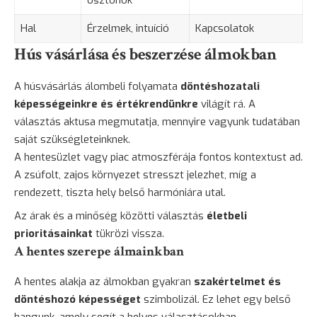
ösztönök
Hal
Érzelmek, intuíció
Kapcsolatok
Hús vásárlása és beszerzése álmokban
A húsvásárlás álombeli folyamata
döntéshozatali
képességeinkre és értékrendünkre
világít rá. A
választás aktusa megmutatja, mennyire vagyunk tudatában
saját szükségleteinknek.
A hentesüzlet vagy piac atmoszférája fontos kontextust ad.
A zsúfolt, zajos környezet stresszt jelezhet, míg a
rendezett, tiszta hely belső harmóniára utal.
Az árak és a minőség közötti választás
életbeli
prioritásainkat
tükrözi vissza.
A hentes szerepe álmainkban
A hentes alakja az álmokban gyakran
szakértelmet és
döntéshozó képességet
szimbolizál. Ez lehet egy belső
hangunk, amely segít a helyes választásokban.