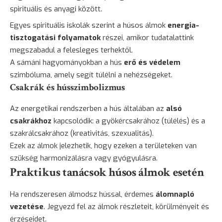
spirituális és anyagi között.
Egyes spirituális iskolák szerint a húsos álmok
energia-
tisztogatási folyamatok
részei, amikor tudatalattink
megszabadul a felesleges terhektől.
A sámáni hagyományokban a hús
erő és védelem
szimbóluma, amely segít túlélni a nehézségeket.
Csakrák és hússzimbolizmus
Az energetikai rendszerben a hús általában az
alsó
csakrákhoz
kapcsolódik: a gyökércsakrához (túlélés) és a
szakrálcsakrához (kreativitás, szexualitás).
Ezek az álmok jelezhetik, hogy ezeken a területeken van
szükség harmonizálásra vagy gyógyulásra.
Praktikus tanácsok húsos álmok esetén
Ha rendszeresen álmodsz hússal, érdemes
álomnapló
vezetése
. Jegyezd fel az álmok részleteit, körülményeit és
érzéseidet.