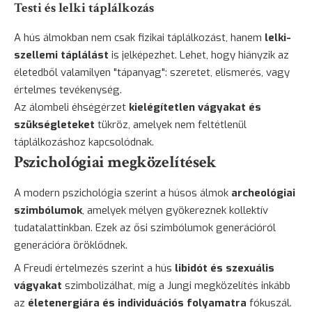
Testi és lelki táplálkozás
A hús álmokban nem csak fizikai táplálkozást, hanem
lelki-
szellemi táplálást
is jelképezhet. Lehet, hogy hiányzik az
életedből valamilyen "tápanyag": szeretet, elismerés, vagy
értelmes tevékenység.
Az álombeli éhségérzet
kielégítetlen vágyakat és
szükségleteket
tükröz, amelyek nem feltétlenül
táplálkozáshoz kapcsolódnak.
Pszichológiai megközelítések
A modern pszichológia szerint a húsos álmok
archeológiai
szimbólumok
, amelyek mélyen gyökereznek kollektív
tudatalattinkban. Ezek az ősi szimbólumok generációról
generációra öröklődnek.
A Freudi értelmezés szerint a hús
libidót és szexuális
vágyakat
szimbolizálhat, míg a Jungi megközelítés inkább
az
életenergiára és individuációs folyamatra
fókuszál.