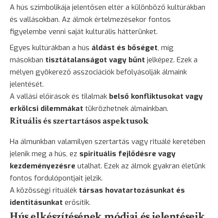
A hús szimbolikája jelentősen eltér a különböző kultúrákban
és vallásokban. Az álmok értelmezésekor fontos
figyelembe venni saját kulturális hátterünket.
Egyes kultúrákban a hús
áldást és bőséget
, míg
másokban
tisztátalanságot vagy bűnt
jelképez. Ezek a
mélyen gyökerező asszociációk befolyásolják álmaink
jelentését.
A vallási előírások és tilalmak
belső konfliktusokat vagy
erkölcsi dilemmákat
tükrözhetnek álmainkban.
Rituális és szertartásos aspektusok
Ha álmunkban valamilyen szertartás vagy rituálé keretében
jelenik meg a hús, ez
spirituális fejlődésre vagy
kezdeményezésre
utalhat. Ezek az álmok gyakran életünk
fontos fordulópontjait jelzik.
A közösségi rituálék
társas hovatartozásunkat és
identitásunkat
erősítik.
Hús elkészítésének módjai és jelentéseik