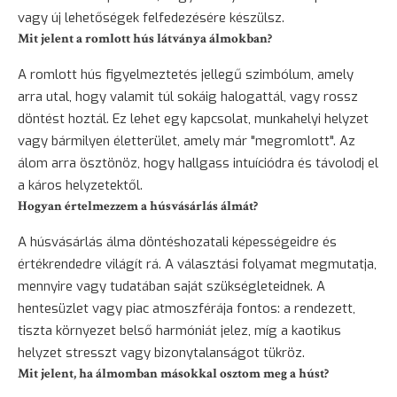
vagy új lehetőségek felfedezésére készülsz.
Mit jelent a romlott hús látványa álmokban?
A romlott hús figyelmeztetés jellegű szimbólum, amely
arra utal, hogy valamit túl sokáig halogattál, vagy rossz
döntést hoztál. Ez lehet egy kapcsolat, munkahelyi helyzet
vagy bármilyen életterület, amely már "megromlott". Az
álom arra ösztönöz, hogy hallgass intuíciódra és távolodj el
a káros helyzetektől.
Hogyan értelmezzem a húsvásárlás álmát?
A húsvásárlás álma döntéshozatali képességeidre és
értékrendedre világít rá. A választási folyamat megmutatja,
mennyire vagy tudatában saját szükségleteidnek. A
hentesüzlet vagy piac atmoszférája fontos: a rendezett,
tiszta környezet belső harmóniát jelez, míg a kaotikus
helyzet stresszt vagy bizonytalanságot tükröz.
Mit jelent, ha álmomban másokkal osztom meg a húst?