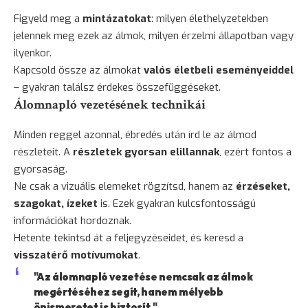
Figyeld meg a
mintázatokat
: milyen élethelyzetekben
jelennek meg ezek az álmok, milyen érzelmi állapotban vagy
ilyenkor.
Kapcsold össze az álmokat
valós életbeli eseményeiddel
– gyakran találsz érdekes összefüggéseket.
Álomnapló vezetésének technikái
Minden reggel azonnal, ébredés után írd le az álmod
részleteit. A
részletek gyorsan elillannak
, ezért fontos a
gyorsaság.
Ne csak a vizuális elemeket rögzítsd, hanem az
érzéseket,
szagokat, ízeket
is. Ezek gyakran kulcsfontosságú
információkat hordoznak.
Hetente tekintsd át a feljegyzéseidet, és keresd a
visszatérő motívumokat
.
"Az álomnapló vezetése nemcsak az álmok
megértéséhez segít, hanem mélyebb
önismeretet is biztosít."