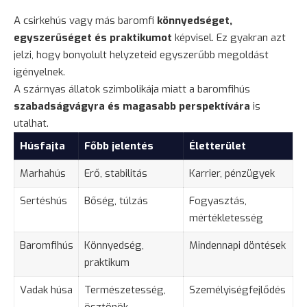
A csirkehús vagy más baromfi
könnyedséget,
egyszerűséget és praktikumot
képvisel. Ez gyakran azt
jelzi, hogy bonyolult helyzeteid egyszerűbb megoldást
igényelnek.
A szárnyas állatok szimbolikája miatt a baromfihús
szabadságvágyra és magasabb perspektívára
is
utalhat.
Húsfajta
Főbb jelentés
Életterület
Marhahús
Erő, stabilitás
Karrier, pénzügyek
Sertéshús
Bőség, túlzás
Fogyasztás,
mértékletesség
Baromfihús
Könnyedség,
Mindennapi döntések
praktikum
Vadak húsa
Természetesség,
Személyiségfejlődés