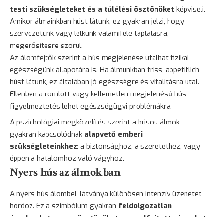
testi szükségleteket és a túlélési ösztönöket
képviseli.
Amikor álmainkban húst látunk, ez gyakran jelzi, hogy
szervezetünk vagy lelkünk valamiféle táplálásra,
megerősítésre szorul.
Az álomfejtők szerint a hús megjelenése utalhat fizikai
egészségünk állapotára is. Ha álmunkban friss, appetitlich
húst látunk, ez általában jó egészségre és vitalitásra utal.
Ellenben a romlott vagy kellemetlen megjelenésű hús
figyelmeztetés lehet egészségügyi problémákra.
A pszichológiai megközelítés szerint a húsos álmok
gyakran kapcsolódnak
alapvető emberi
szükségleteinkhez
: a biztonsághoz, a szeretethez, vagy
éppen a hatalomhoz való vágyhoz.
Nyers hús az álmokban
A nyers hús álombeli látványa különösen intenzív üzenetet
hordoz. Ez a szimbólum gyakran
feldolgozatlan