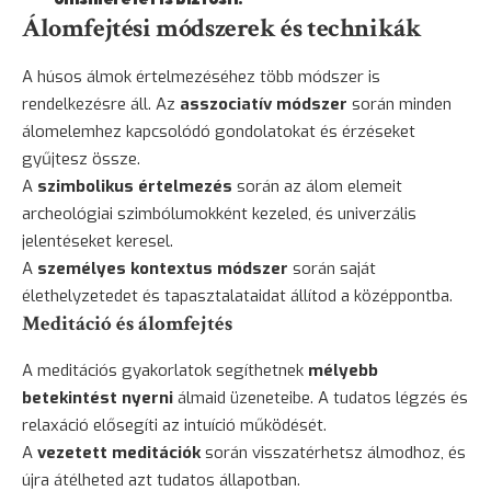
Álomfejtési módszerek és technikák
A húsos álmok értelmezéséhez több módszer is
rendelkezésre áll. Az
asszociatív módszer
során minden
álomelemhez kapcsolódó gondolatokat és érzéseket
gyűjtesz össze.
A
szimbolikus értelmezés
során az álom elemeit
archeológiai szimbólumokként kezeled, és univerzális
jelentéseket keresel.
A
személyes kontextus módszer
során saját
élethelyzetedet és tapasztalataidat állítod a középpontba.
Meditáció és álomfejtés
A meditációs gyakorlatok segíthetnek
mélyebb
betekintést nyerni
álmaid üzeneteibe. A tudatos légzés és
relaxáció elősegíti az intuíció működését.
A
vezetett meditációk
során visszatérhetsz álmodhoz, és
újra átélheted azt tudatos állapotban.