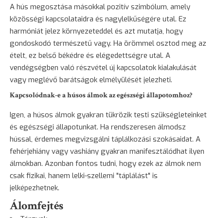
A hús megosztása másokkal pozitív szimbólum, amely
közösségi kapcsolataidra és nagylelkűségére utal. Ez
harmóniát jelez környezeteddel és azt mutatja, hogy
gondoskodó természetű vagy. Ha örömmel osztod meg az
ételt, ez belső békédre és elégedettségre utal. A
vendégségben való részvétel új kapcsolatok kialakulását
vagy meglévő barátságok elmélyülését jelezheti.
Kapcsolódnak-e a húsos álmok az egészségi állapotomhoz?
Igen, a húsos álmok gyakran tükrözik testi szükségleteinket
és egészségi állapotunkat. Ha rendszeresen álmodsz
hússal, érdemes megvizsgálni táplálkozási szokásaidat. A
fehérjehiány vagy vashiány gyakran manifesztálódhat ilyen
álmokban. Azonban fontos tudni, hogy ezek az álmok nem
csak fizikai, hanem lelki-szellemi "táplálást" is
jelképezhetnek.
Álomfejtés