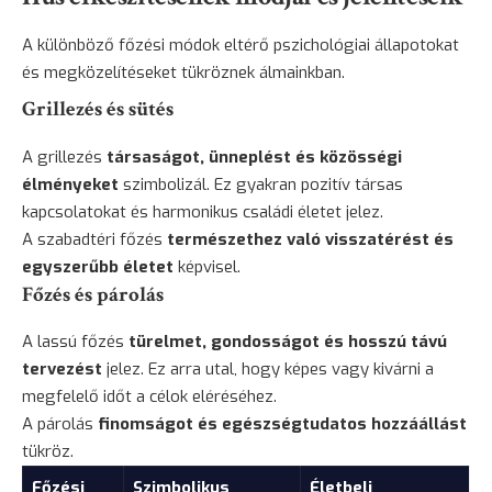
A különböző főzési módok eltérő pszichológiai állapotokat
és megközelítéseket tükröznek álmainkban.
Grillezés és sütés
A grillezés
társaságot, ünneplést és közösségi
élményeket
szimbolizál. Ez gyakran pozitív társas
kapcsolatokat és harmonikus családi életet jelez.
A szabadtéri főzés
természethez való visszatérést és
egyszerűbb életet
képvisel.
Főzés és párolás
A lassú főzés
türelmet, gondosságot és hosszú távú
tervezést
jelez. Ez arra utal, hogy képes vagy kivárni a
megfelelő időt a célok eléréséhez.
A párolás
finomságot és egészségtudatos hozzáállást
tükröz.
Főzési
Szimbolikus
Életbeli