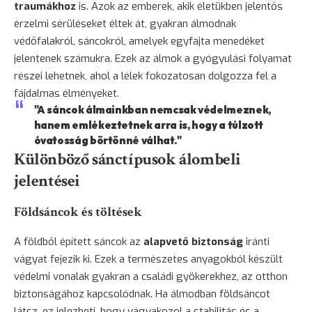
traumákhoz
is. Azok az emberek, akik életükben jelentős
érzelmi sérüléseket éltek át, gyakran álmodnak
védőfalakról, sáncokról, amelyek egyfajta menedéket
jelentenek számukra. Ezek az álmok a gyógyulási folyamat
részei lehetnek, ahol a lélek fokozatosan dolgozza fel a
fájdalmas élményeket.
"A sáncok álmainkban nemcsak védelmeznek,
hanem emlékeztetnek arra is, hogy a túlzott
óvatosság börtönné válhat."
Különböző sánctípusok álombeli
jelentései
Földsáncok és töltések
A földből épített sáncok az
alapvető biztonság
iránti
vágyat fejezik ki. Ezek a természetes anyagokból készült
védelmi vonalak gyakran a családi gyökerekhez, az otthon
biztonságához kapcsolódnak. Ha álmodban földsáncot
látsz, ez jelezheti, hogy vágyakozol a stabilitás és a