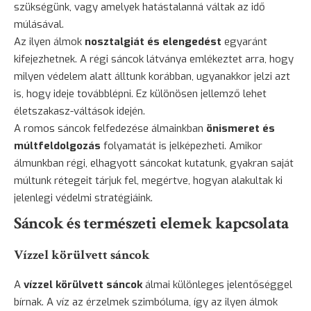
szükségünk, vagy amelyek hatástalanná váltak az idő
múlásával.
Az ilyen álmok
nosztalgiát és elengedést
egyaránt
kifejezhetnek. A régi sáncok látványa emlékeztet arra, hogy
milyen védelem alatt álltunk korábban, ugyanakkor jelzi azt
is, hogy ideje továbblépni. Ez különösen jellemző lehet
életszakasz-váltások idején.
A romos sáncok felfedezése álmainkban
önismeret és
múltfeldolgozás
folyamatát is jelképezheti. Amikor
álmunkban régi, elhagyott sáncokat kutatunk, gyakran saját
múltunk rétegeit tárjuk fel, megértve, hogyan alakultak ki
jelenlegi védelmi stratégiáink.
Sáncok és természeti elemek kapcsolata
Vízzel körülvett sáncok
A
vízzel körülvett sáncok
álmai különleges jelentőséggel
bírnak. A víz az érzelmek szimbóluma, így az ilyen álmok