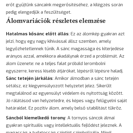
erőt gyűjtünk sáncaink megerősítéséhez, a kilégzés során
pedig elengedjük a feszültséget.
Álomvariációk részletes elemzése
Hatalmas kősánc előtt állás
: Ez az álomkép gyakran azt
jelzi, hogy egy nagy kihívással állsz szemben, amely
legyőzhetetlennek tűnik. A sánc magassága és kiterjedése
arányos azzal, amekkora akadálynak érzed a problémát. Az
álom üzenete: ne a teljes falat próbáld lerombolni
egyszerre, keress kisebb átjárókat, lépésről lépésre haladj.
Sánc tetején járkálás
: Amikor álmodban a sánc tetején
sétálsz, ez kiegyensúlyozott helyzetet jelez. Sikerült
megtalálnod az egyensúlyt védelem és nyitottság között.
Jó rálátásod van helyzetedre, és képes vagy felügyelni saját
határaidat. Ez pozitív álom, amely belső stabilitást tükröz.
Sáncból kiemelkedő torony
: A tornyos sáncok álmai
gyakran spirituális vagy intellektuális fejlődést jeleznek. A
magasság a tudatosság szintjét szimbolizálja. Minél