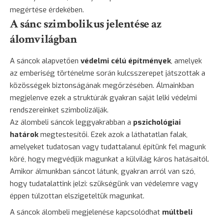
megértése érdekében.
A sánc szimbolikus jelentése az
álomvilágban
A sáncok alapvetően
védelmi célú építmények
, amelyek
az emberiség történelme során kulcsszerepet játszottak a
közösségek biztonságának megőrzésében. Álmainkban
megjelenve ezek a struktúrák gyakran saját lelki védelmi
rendszereinket szimbolizálják.
Az álombeli sáncok leggyakrabban a
pszichológiai
határok
megtestesítői. Ezek azok a láthatatlan falak,
amelyeket tudatosan vagy tudattalanul építünk fel magunk
köré, hogy megvédjük magunkat a külvilág káros hatásaitól.
Amikor álmunkban sáncot látunk, gyakran arról van szó,
hogy tudatalattink jelzi: szükségünk van védelemre vagy
éppen túlzottan elszigeteltük magunkat.
A sáncok álombeli megjelenése kapcsolódhat
múltbeli