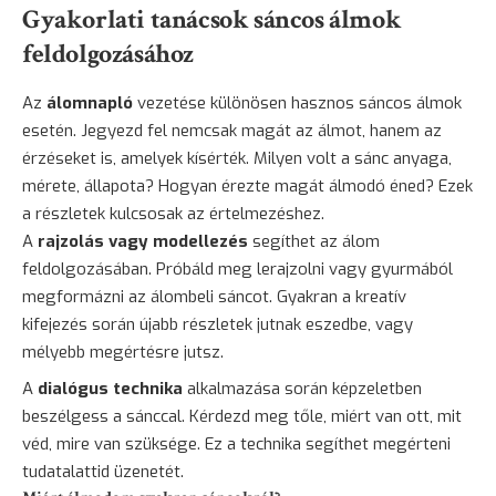
Gyakorlati tanácsok sáncos álmok
feldolgozásához
Az
álomnapló
vezetése különösen hasznos sáncos álmok
esetén. Jegyezd fel nemcsak magát az álmot, hanem az
érzéseket is, amelyek kísérték. Milyen volt a sánc anyaga,
mérete, állapota? Hogyan érezte magát álmodó éned? Ezek
a részletek kulcsosak az értelmezéshez.
A
rajzolás vagy modellezés
segíthet az álom
feldolgozásában. Próbáld meg lerajzolni vagy gyurmából
megformázni az álombeli sáncot. Gyakran a kreatív
kifejezés során újabb részletek jutnak eszedbe, vagy
mélyebb megértésre jutsz.
A
dialógus technika
alkalmazása során képzeletben
beszélgess a sánccal. Kérdezd meg tőle, miért van ott, mit
véd, mire van szüksége. Ez a technika segíthet megérteni
tudatalattid üzenetét.