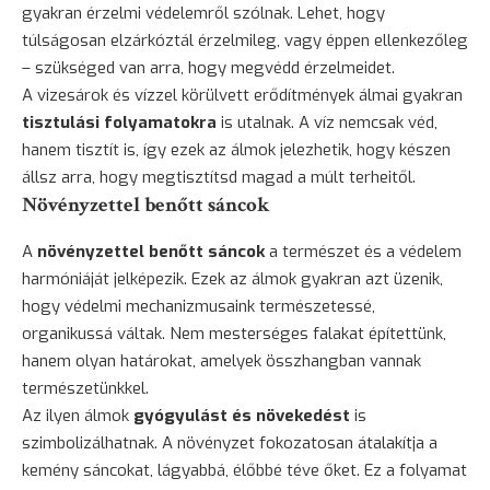
gyakran érzelmi védelemről szólnak. Lehet, hogy
túlságosan elzárkóztál érzelmileg, vagy éppen ellenkezőleg
– szükséged van arra, hogy megvédd érzelmeidet.
A vizesárok és vízzel körülvett erődítmények álmai gyakran
tisztulási folyamatokra
is utalnak. A víz nemcsak véd,
hanem tisztít is, így ezek az álmok jelezhetik, hogy készen
állsz arra, hogy megtisztítsd magad a múlt terheitől.
Növényzettel benőtt sáncok
A
növényzettel benőtt sáncok
a természet és a védelem
harmóniáját jelképezik. Ezek az álmok gyakran azt üzenik,
hogy védelmi mechanizmusaink természetessé,
organikussá váltak. Nem mesterséges falakat építettünk,
hanem olyan határokat, amelyek összhangban vannak
természetünkkel.
Az ilyen álmok
gyógyulást és növekedést
is
szimbolizálhatnak. A növényzet fokozatosan átalakítja a
kemény sáncokat, lágyabbá, élőbbé téve őket. Ez a folyamat