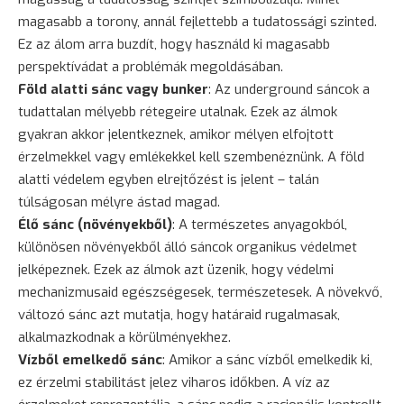
magasabb a torony, annál fejlettebb a tudatossági szinted.
Ez az álom arra buzdít, hogy használd ki magasabb
perspektívádat a problémák megoldásában.
Föld alatti sánc vagy bunker
: Az underground sáncok a
tudattalan mélyebb rétegeire utalnak. Ezek az álmok
gyakran akkor jelentkeznek, amikor mélyen elfojtott
érzelmekkel vagy emlékekkel kell szembenéznünk. A föld
alatti védelem egyben elrejtőzést is jelent – talán
túlságosan mélyre ástad magad.
Élő sánc (növényekből)
: A természetes anyagokból,
különösen növényekből álló sáncok organikus védelmet
jelképeznek. Ezek az álmok azt üzenik, hogy védelmi
mechanizmusaid egészségesek, természetesek. A növekvő,
változó sánc azt mutatja, hogy határaid rugalmasak,
alkalmazkodnak a körülményekhez.
Vízből emelkedő sánc
: Amikor a sánc vízből emelkedik ki,
ez érzelmi stabilitást jelez viharos időkben. A víz az