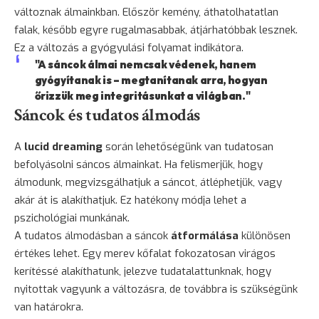
változnak álmainkban. Először kemény, áthatolhatatlan
falak, később egyre rugalmasabbak, átjárhatóbbak lesznek.
Ez a változás a gyógyulási folyamat indikátora.
"A sáncok álmai nemcsak védenek, hanem
gyógyítanak is – megtanítanak arra, hogyan
őrizzük meg integritásunkat a világban."
Sáncok és tudatos álmodás
A
lucid dreaming
során lehetőségünk van tudatosan
befolyásolni sáncos álmainkat. Ha felismerjük, hogy
álmodunk, megvizsgálhatjuk a sáncot, átléphetjük, vagy
akár át is alakíthatjuk. Ez hatékony módja lehet a
pszichológiai munkának.
A tudatos álmodásban a sáncok
átformálása
különösen
értékes lehet. Egy merev kőfalat fokozatosan virágos
kerítéssé alakíthatunk, jelezve tudatalattunknak, hogy
nyitottak vagyunk a változásra, de továbbra is szükségünk
van határokra.