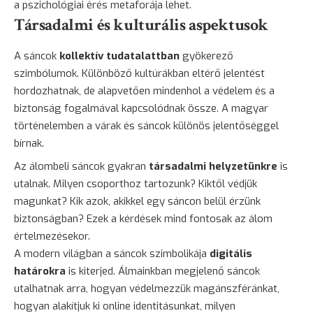
a pszichológiai érés metaforája lehet.
Társadalmi és kulturális aspektusok
A sáncok
kollektív tudatalattban
gyökerező
szimbólumok. Különböző kultúrákban eltérő jelentést
hordozhatnak, de alapvetően mindenhol a védelem és a
biztonság fogalmával kapcsolódnak össze. A magyar
történelemben a várak és sáncok különös jelentőséggel
bírnak.
Az álombeli sáncok gyakran
társadalmi helyzetünkre
is
utalnak. Milyen csoporthoz tartozunk? Kiktől védjük
magunkat? Kik azok, akikkel egy sáncon belül érzünk
biztonságban? Ezek a kérdések mind fontosak az álom
értelmezésekor.
A modern világban a sáncok szimbolikája
digitális
határokra
is kiterjed. Álmainkban megjelenő sáncok
utalhatnak arra, hogyan védelmezzük magánszféránkat,
hogyan alakítjuk ki online identitásunkat, milyen