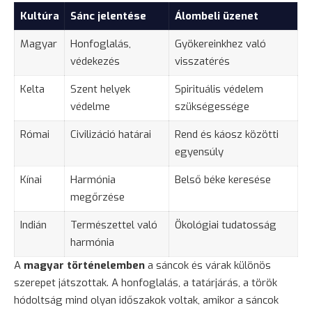
Kultúra
Sánc jelentése
Álombeli üzenet
Magyar
Honfoglalás,
Gyökereinkhez való
védekezés
visszatérés
Kelta
Szent helyek
Spirituális védelem
védelme
szükségessége
Római
Civilizáció határai
Rend és káosz közötti
egyensúly
Kínai
Harmónia
Belső béke keresése
megőrzése
Indián
Természettel való
Ökológiai tudatosság
harmónia
A
magyar történelemben
a sáncok és várak különös
szerepet játszottak. A honfoglalás, a tatárjárás, a török
hódoltság mind olyan időszakok voltak, amikor a sáncok