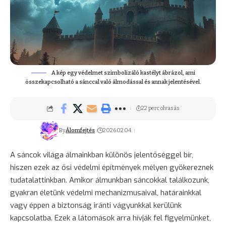
A kép egy védelmet szimbolizáló kastélyt ábrázol, ami
összekapcsolható a sánccal való álmodással és annak jelentésével.
22 perc olvasás
By
Álomfejtés
2026.02.04.
A sáncok világa álmainkban különös jelentőséggel bír,
hiszen ezek az ősi védelmi építmények mélyen gyökereznek
tudatalattinkban. Amikor álmunkban sáncokkal találkozunk,
gyakran életünk védelmi mechanizmusaival, határainkkal
vagy éppen a biztonság iránti vágyunkkal kerülünk
kapcsolatba. Ezek a látomások arra hívják fel figyelmünket,