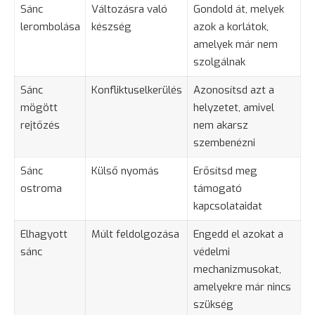
Sánc
Változásra való
Gondold át, melyek
lerombolása
készség
azok a korlátok,
amelyek már nem
szolgálnak
Sánc
Konfliktuselkerülés
Azonosítsd azt a
mögött
helyzetet, amivel
rejtőzés
nem akarsz
szembenézni
Sánc
Külső nyomás
Erősítsd meg
ostroma
támogató
kapcsolataidat
Elhagyott
Múlt feldolgozása
Engedd el azokat a
sánc
védelmi
mechanizmusokat,
amelyekre már nincs
szükség