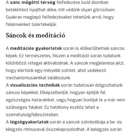
A
sánc mögötti térség
felfedezése lucid álomban
betekintést nyújthat abba, mit védünk olyan görcsösen.
Gyakran meglepő felfedezéseket tehetünk arról, hogy
félelmeinket túlértékeljük.
Sáncok és meditáció
A
meditációs gyakorlatok
során is előkerülhetnek sáncos
képek. Ez természetes, hiszen a meditáció során tudatunk
különböző rétegei aktiválódnak. A sáncok megjelenése jelzi,
hogy elértünk egy mélyebb szintet, ahol védekező
mechanizmusainkkal találkozunk.
A
vizualizációs technikák
során tudatosan dolgozhatunk
sáncos képekkel. Elképzelhetjük, hogyan építjük fel
egészséges határainkat, vagy hogyan bontjuk le a már nem
szükséges falakat. Ez hatékony eszköz lehet a
személyiségfejlesztésben.
A
légzőgyakorlatok
során a sáncok szimbolikája a be- és
kilégzés ritmusával összekapcsolódhat. A belégzés során