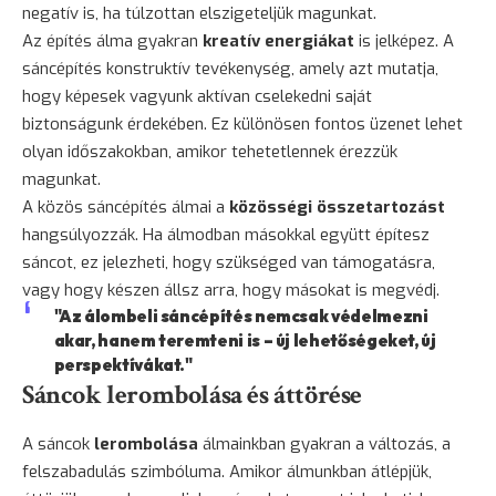
negatív is, ha túlzottan elszigeteljük magunkat.
Az építés álma gyakran
kreatív energiákat
is jelképez. A
sáncépítés konstruktív tevékenység, amely azt mutatja,
hogy képesek vagyunk aktívan cselekedni saját
biztonságunk érdekében. Ez különösen fontos üzenet lehet
olyan időszakokban, amikor tehetetlennek érezzük
magunkat.
A közös sáncépítés álmai a
közösségi összetartozást
hangsúlyozzák. Ha álmodban másokkal együtt építesz
sáncot, ez jelezheti, hogy szükséged van támogatásra,
vagy hogy készen állsz arra, hogy másokat is megvédj.
"Az álombeli sáncépítés nemcsak védelmezni
akar, hanem teremteni is – új lehetőségeket, új
perspektívákat."
Sáncok lerombolása és áttörése
A sáncok
lerombolása
álmainkban gyakran a változás, a
felszabadulás szimbóluma. Amikor álmunkban átlépjük,