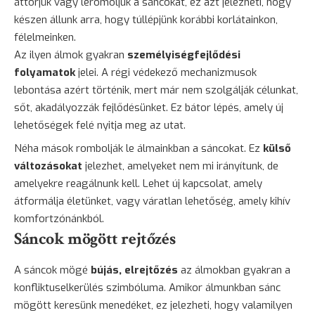
áttörjük vagy leromoljuk a sáncokat, ez azt jelezheti, hogy
készen állunk arra, hogy túllépjünk korábbi korlátainkon,
félelmeinken.
Az ilyen álmok gyakran
személyiségfejlődési
folyamatok
jelei. A régi védekező mechanizmusok
lebontása azért történik, mert már nem szolgálják célunkat,
sőt, akadályozzák fejlődésünket. Ez bátor lépés, amely új
lehetőségek felé nyitja meg az utat.
Néha mások rombolják le álmainkban a sáncokat. Ez
külső
változásokat
jelezhet, amelyeket nem mi irányítunk, de
amelyekre reagálnunk kell. Lehet új kapcsolat, amely
átformálja életünket, vagy váratlan lehetőség, amely kihív
komfortzónánkból.
Sáncok mögött rejtőzés
A sáncok mögé
bújás, elrejtőzés
az álmokban gyakran a
konfliktuselkerülés szimbóluma. Amikor álmunkban sánc
mögött keresünk menedéket, ez jelezheti, hogy valamilyen