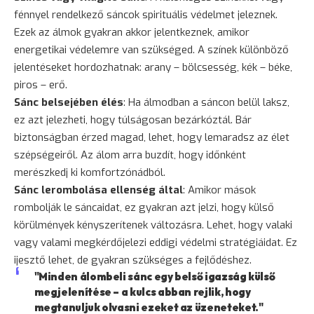
fénnyel rendelkező sáncok spirituális védelmet jeleznek.
Ezek az álmok gyakran akkor jelentkeznek, amikor
energetikai védelemre van szükséged. A színek különböző
jelentéseket hordozhatnak: arany – bölcsesség, kék – béke,
piros – erő.
Sánc belsejében élés
: Ha álmodban a sáncon belül laksz,
ez azt jelezheti, hogy túlságosan bezárkóztál. Bár
biztonságban érzed magad, lehet, hogy lemaradsz az élet
szépségeiről. Az álom arra buzdít, hogy időnként
merészkedj ki komfortzónádból.
Sánc lerombolása ellenség által
: Amikor mások
rombolják le sáncaidat, ez gyakran azt jelzi, hogy külső
körülmények kényszerítenek változásra. Lehet, hogy valaki
vagy valami megkérdőjelezi eddigi védelmi stratégiáidat. Ez
ijesztő lehet, de gyakran szükséges a fejlődéshez.
"Minden álombeli sánc egy belső igazság külső
megjelenítése – a kulcs abban rejlik, hogy
megtanuljuk olvasni ezeket az üzeneteket."