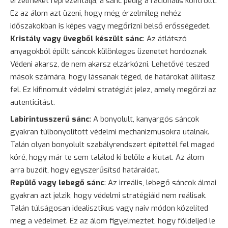
érzelmeket reprezentálja, a sánc pedig a racionális kontrollt.
Ez az álom azt üzeni, hogy még érzelmileg nehéz
időszakokban is képes vagy megőrizni belső erősségedet.
Kristály vagy üvegből készült sánc
: Az átlátszó
anyagokból épült sáncok különleges üzenetet hordoznak.
Védeni akarsz, de nem akarsz elzárkózni. Lehetővé teszed
mások számára, hogy lássanak téged, de határokat állítasz
fel. Ez kifinomult védelmi stratégiát jelez, amely megőrzi az
autenticitást.
Labirintusszerű sánc
: A bonyolult, kanyargós sáncok
gyakran túlbonyolított védelmi mechanizmusokra utalnak.
Talán olyan bonyolult szabályrendszert építettél fel magad
köré, hogy már te sem találod ki belőle a kiutat. Az álom
arra buzdít, hogy egyszerűsítsd határaidat.
Repülő vagy lebegő sánc
: Az irreális, lebegő sáncok álmai
gyakran azt jelzik, hogy védelmi stratégiáid nem reálisak.
Talán túlságosan idealisztikus vagy naiv módon közelíted
meg a védelmet. Ez az álom figyelmeztet, hogy földeljed le