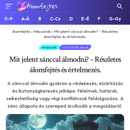
0-9
A-Á
B
C-Cs
D
E-É
F
G-Gy
Álomfejtés
»
Helyszínek
»
Mit jelent sánccal álmodni? – Részletes
álomfejtés és értelmezés.
Helyszínek
S-Sz betűs álmok
Mit jelent sánccal álmodni? – Részletes
álomfejtés és értelmezés.
A sánccal álmodni gyakran a védekezés, elzárkózás
és biztonságkeresés jelképe: félelmek, határok,
sebezhetőség vagy régi konfliktusok feldolgozása. A
sánc állapota és szereped árulkodik a megoldásról.