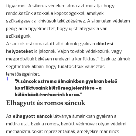
figyelmet. A sikeres védelem álma azt mutatja, hogy
rendelkezünk azokkal a képességekkel, amelyek
szükségesek a kihívások leküzdéséhez. A sikertelen védelem
pedig arra figyelmeztet, hogy új stratégiákra van
szükségünk.
A sáncok ostroma alatt álló álmok gyakran
döntési
helyzeteket
is jeleznek. Vajon tovább védekezünk, vagy
megpróbáljuk békésen rendezni a konfliktust? Ezek az álmok
segíthetnek abban, hogy tudatosítsuk választási
lehetőségeinket.
"A sáncok ostroma álmainkban gyakran belső
konfliktusaink külső megjelenítése – a
különböző énrészeink harca."
Elhagyott és romos sáncok
Az
elhagyott sáncok
látványa álmainkban gyakran a
múltra utal. Ezek a romos, benőtt védművek olyan védelmi
mechanizmusokat reprezentálnak, amelyekre már nincs