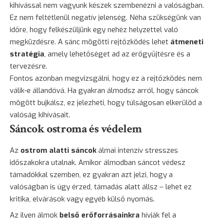
kihívással nem vagyunk készek szembenézni a valóságban.
Ez nem feltétlenül negatív jelenség. Néha szükségünk van
időre, hogy felkészüljünk egy nehéz helyzettel való
megküzdésre. A sánc mögötti rejtőzködés lehet
átmeneti
stratégia
, amely lehetőséget ad az erőgyűjtésre és a
tervezésre.
Fontos azonban megvizsgálni, hogy ez a rejtőzködés nem
válik-e állandóvá. Ha gyakran álmodsz arról, hogy sáncok
mögött bujkálsz, ez jelezheti, hogy túlságosan elkerülöd a
valóság kihívásait.
Sáncok ostroma és védelem
Az
ostrom alatti sáncok
álmai intenzív stresszes
időszakokra utalnak. Amikor álmodban sáncot védesz
támadókkal szemben, ez gyakran azt jelzi, hogy a
valóságban is úgy érzed, támadás alatt állsz – lehet ez
kritika, elvárások vagy egyéb külső nyomás.
Az ilyen álmok
belső erőforrásainkra
hívják fel a