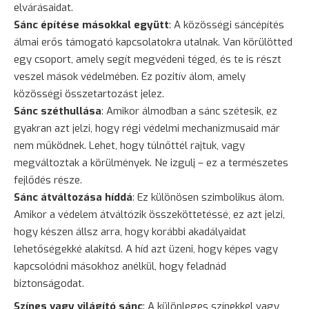
elvárásaidat.
Sánc építése másokkal együtt
: A közösségi sáncépítés
álmai erős támogató kapcsolatokra utalnak. Van körülötted
egy csoport, amely segít megvédeni téged, és te is részt
veszel mások védelmében. Ez pozitív álom, amely
közösségi összetartozást jelez.
Sánc széthullása
: Amikor álmodban a sánc szétesik, ez
gyakran azt jelzi, hogy régi védelmi mechanizmusaid már
nem működnek. Lehet, hogy túlnőttél rajtuk, vagy
megváltoztak a körülmények. Ne izgulj – ez a természetes
fejlődés része.
Sánc átváltozása híddá
: Ez különösen szimbolikus álom.
Amikor a védelem átváltózik összeköttetéssé, ez azt jelzi,
hogy készen állsz arra, hogy korábbi akadályaidat
lehetőségekké alakítsd. A híd azt üzeni, hogy képes vagy
kapcsolódni másokhoz anélkül, hogy feladnád
biztonságodat.
Színes vagy világító sánc
: A különleges színekkel vagy