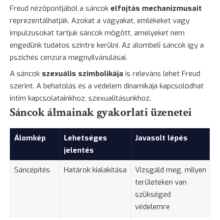
Freud nézőpontjából a sáncok
elfojtás mechanizmusait
reprezentálhatják. Azokat a vágyakat, emlékeket vagy
impulzusokat tartjuk sáncok mögött, amelyeket nem
engedünk tudatos szintre kerülni. Az álombeli sáncok így a
pszichés cenzúra megnyilvánulásai.
A sáncok
szexuális szimbolikája
is releváns lehet Freud
szerint. A behatolás és a védelem dinamikája kapcsolódhat
intim kapcsolatainkhoz, szexualitásunkhoz.
Sáncok álmainak gyakorlati üzenetei
Álomkép
Lehetséges
Javasolt lépés
jelentés
Sáncépítés
Határok kialakítása
Vizsgáld meg, milyen
területeken van
szükséged
védelemre