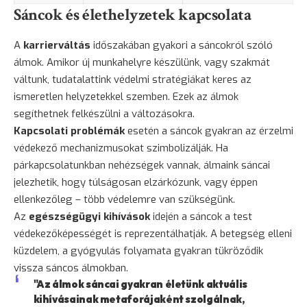
Sáncok és élethelyzetek kapcsolata
A
karrierváltás
időszakában gyakori a sáncokról szóló
álmok. Amikor új munkahelyre készülünk, vagy szakmát
váltunk, tudatalattink védelmi stratégiákat keres az
ismeretlen helyzetekkel szemben. Ezek az álmok
segíthetnek felkészülni a változásokra.
Kapcsolati problémák
esetén a sáncok gyakran az érzelmi
védekező mechanizmusokat szimbolizálják. Ha
párkapcsolatunkban nehézségek vannak, álmaink sáncai
jelezhetik, hogy túlságosan elzárkózunk, vagy éppen
ellenkezőleg – több védelemre van szükségünk.
Az
egészségügyi kihívások
idején a sáncok a test
védekezőképességét is reprezentálhatják. A betegség elleni
küzdelem, a gyógyulás folyamata gyakran tükröződik
vissza sáncos álmokban.
"Az álmok sáncai gyakran életünk aktuális
kihívásainak metaforájaként szolgálnak,