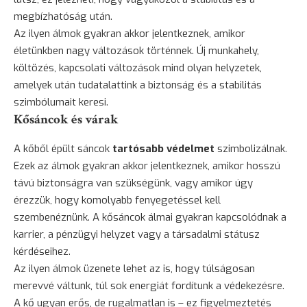
megbízhatóság után.
Az ilyen álmok gyakran akkor jelentkeznek, amikor
életünkben nagy változások történnek. Új munkahely,
költözés, kapcsolati változások mind olyan helyzetek,
amelyek után tudatalattink a biztonság és a stabilitás
szimbólumait keresi.
Kősáncok és várak
A kőből épült sáncok
tartósabb védelmet
szimbolizálnak.
Ezek az álmok gyakran akkor jelentkeznek, amikor hosszú
távú biztonságra van szükségünk, vagy amikor úgy
érezzük, hogy komolyabb fenyegetéssel kell
szembenéznünk. A kősáncok álmai gyakran kapcsolódnak a
karrier, a pénzügyi helyzet vagy a társadalmi státusz
kérdéseihez.
Az ilyen álmok üzenete lehet az is, hogy túlságosan
merevvé váltunk, túl sok energiát fordítunk a védekezésre.
A kő ugyan erős, de rugalmatlan is – ez figyelmeztetés