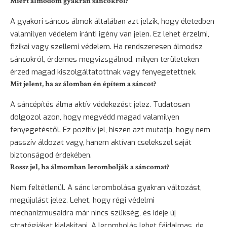
Miért álmodom gyakran sáncokról?
A gyakori sáncos álmok általában azt jelzik, hogy életedben
valamilyen védelem iránti igény van jelen. Ez lehet érzelmi,
fizikai vagy szellemi védelem. Ha rendszeresen álmodsz
sáncokról, érdemes megvizsgálnod, milyen területeken
érzed magad kiszolgáltatottnak vagy fenyegetettnek.
Mit jelent, ha az álomban én építem a sáncot?
A sáncépítés álma aktív védekezést jelez. Tudatosan
dolgozol azon, hogy megvédd magad valamilyen
fenyegetéstől. Ez pozitív jel, hiszen azt mutatja, hogy nem
passzív áldozat vagy, hanem aktívan cselekszel saját
biztonságod érdekében.
Rossz jel, ha álmomban lerombolják a sáncomat?
Nem feltétlenül. A sánc lerombolása gyakran változást,
megújulást jelez. Lehet, hogy régi védelmi
mechanizmusaidra már nincs szükség, és ideje új
stratégiákat kialakítani. A lerombolás lehet fájdalmas, de