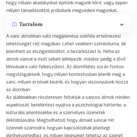
hogy milyen akadályokat építünk magunk köré, vagy éppen
milyen támadásoktól próbálunk megvédeni magunkat.
Tartalom
A sánc álmokban való megjelenése sokféle értelmezési
lehetőséget rejt magában. Lehet védelem szimbóluma, de
jelentheti az elszigetelődést, a bezárkózást is. Néha az
álmok sáncai a múlt sebeit jelképezik, máskor pedig a jövő
kihívásaira való felkészülést. Az álomfejtés során fontos
megvizsgálnunk, hogy milyen kontextusban jelenik meg a
sánc, milyen érzések kísérik, és hogyan viszonyulunk hozzá
az álomban.
Az alábbiakban részletesen feltárjuk a sáncos álmok minden
aspektusát, betekintést nyújtva a pszichológiai háttérbe, a
kulturális jelentésekbe és a személyes üzenetek
dekódolásába. Megtudhatod, hogy álmaid sáncai mit
üzennek számodra, hogyan kapcsolódnak jelenlegi
élethelyzetedhez, és milyen lépéseket tehetsz az üzenet