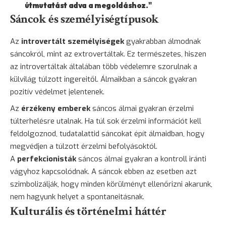
útmutatást adva a megoldáshoz."
Sáncok és személyiségtípusok
Az
introvertált személyiségek
gyakrabban álmodnak
sáncokról, mint az extrovertáltak. Ez természetes, hiszen
az introvertáltak általában több védelemre szorulnak a
külvilág túlzott ingereitől. Álmaikban a sáncok gyakran
pozitív védelmet jelentenek.
Az
érzékeny emberek
sáncos álmai gyakran érzelmi
túlterhelésre utalnak. Ha túl sok érzelmi információt kell
feldolgoznod, tudatalattid sáncokat épít álmaidban, hogy
megvédjen a túlzott érzelmi befolyásoktól.
A
perfekcionisták
sáncos álmai gyakran a kontroll iránti
vágyhoz kapcsolódnak. A sáncok ebben az esetben azt
szimbolizálják, hogy minden körülményt ellenőrizni akarunk,
nem hagyunk helyet a spontaneitásnak.
Kulturális és történelmi háttér