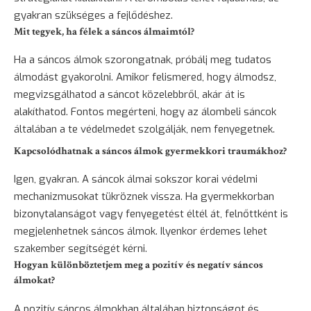
gyakran szükséges a fejlődéshez.
Mit tegyek, ha félek a sáncos álmaimtól?
Ha a sáncos álmok szorongatnak, próbálj meg tudatos
álmodást gyakorolni. Amikor felismered, hogy álmodsz,
megvizsgálhatod a sáncot közelebbről, akár át is
alakíthatod. Fontos megérteni, hogy az álombeli sáncok
általában a te védelmedet szolgálják, nem fenyegetnek.
Kapcsolódhatnak a sáncos álmok gyermekkori traumákhoz?
Igen, gyakran. A sáncok álmai sokszor korai védelmi
mechanizmusokat tükröznek vissza. Ha gyermekkorban
bizonytalanságot vagy fenyegetést éltél át, felnőttként is
megjelenhetnek sáncos álmok. Ilyenkor érdemes lehet
szakember segítségét kérni.
Hogyan különböztetjem meg a pozitív és negatív sáncos
álmokat?
A pozitív sáncos álmokban általában biztonságot és