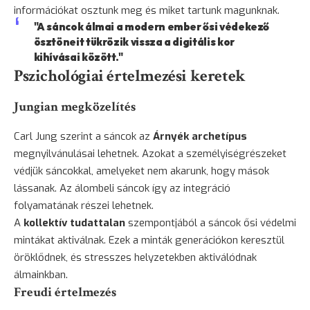
információkat osztunk meg és miket tartunk magunknak.
"A sáncok álmai a modern ember ősi védekező
ösztöneit tükrözik vissza a digitális kor
kihívásai között."
Pszichológiai értelmezési keretek
Jungian megközelítés
Carl Jung szerint a sáncok az
Árnyék archetípus
megnyilvánulásai lehetnek. Azokat a személyiségrészeket
védjük sáncokkal, amelyeket nem akarunk, hogy mások
lássanak. Az álombeli sáncok így az integráció
folyamatának részei lehetnek.
A
kollektív tudattalan
szempontjából a sáncok ősi védelmi
mintákat aktiválnak. Ezek a minták generációkon keresztül
öröklődnek, és stresszes helyzetekben aktiválódnak
álmainkban.
Freudi értelmezés