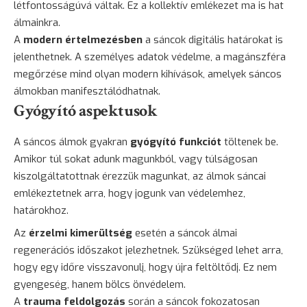
létfontosságúvá váltak. Ez a kollektív emlékezet ma is hat
álmainkra.
A
modern értelmezésben
a sáncok digitális határokat is
jelenthetnek. A személyes adatok védelme, a magánszféra
megőrzése mind olyan modern kihívások, amelyek sáncos
álmokban manifesztálódhatnak.
Gyógyító aspektusok
A sáncos álmok gyakran
gyógyító funkciót
töltenek be.
Amikor túl sokat adunk magunkból, vagy túlságosan
kiszolgáltatottnak érezzük magunkat, az álmok sáncai
emlékeztetnek arra, hogy jogunk van védelemhez,
határokhoz.
Az
érzelmi kimerültség
esetén a sáncok álmai
regenerációs időszakot jelezhetnek. Szükséged lehet arra,
hogy egy időre visszavonulj, hogy újra feltöltődj. Ez nem
gyengeség, hanem bölcs önvédelem.
A
trauma feldolgozás
során a sáncok fokozatosan