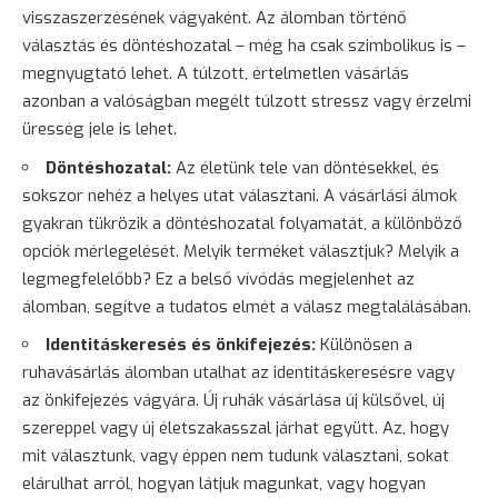
visszaszerzésének vágyaként. Az álomban történő
választás és döntéshozatal – még ha csak szimbolikus is –
megnyugtató lehet. A túlzott, értelmetlen vásárlás
azonban a valóságban megélt túlzott stressz vagy érzelmi
üresség jele is lehet.
Döntéshozatal:
Az életünk tele van döntésekkel, és
sokszor nehéz a helyes utat választani. A vásárlási álmok
gyakran tükrözik a döntéshozatal folyamatát, a különböző
opciók mérlegelését. Melyik terméket választjuk? Melyik a
legmegfelelőbb? Ez a belső vívódás megjelenhet az
álomban, segítve a tudatos elmét a válasz megtalálásában.
Identitáskeresés és önkifejezés:
Különösen a
ruhavásárlás álomban utalhat az identitáskeresésre vagy
az önkifejezés vágyára. Új ruhák vásárlása új külsővel, új
szereppel vagy új életszakasszal járhat együtt. Az, hogy
mit választunk, vagy éppen nem tudunk választani, sokat
elárulhat arról, hogyan látjuk magunkat, vagy hogyan