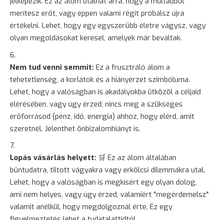
jelképezik. Ez az álom utalhat arra, hogy a múltadból
merítesz erőt, vagy éppen valami régit próbálsz újra
értékelni. Lehet, hogy egy egyszerűbb életre vágysz, vagy
olyan megoldásokat keresel, amelyek már beváltak.
Nem tud venni semmit:
Ez a frusztráló álom a
tehetetlenség, a korlátok és a hiányérzet szimbóluma.
Lehet, hogy a valóságban is akadályokba ütközöl a céljaid
elérésében, vagy úgy érzed, nincs meg a szükséges
erőforrásod (pénz, idő, energia) ahhoz, hogy elérd, amit
szeretnél. Jelenthet önbizalomhiányt is.
Lopás vásárlás helyett:
🛒 Ez az álom általában
bűntudatra, tiltott vágyakra vagy erkölcsi dilemmákra utal.
Lehet, hogy a valóságban is megkísért egy olyan dolog,
ami nem helyes, vagy úgy érzed, valamiért "megérdemelsz"
valamit anélkül, hogy megdolgoznál érte. Ez egy
figyelmeztetés lehet a tudatalattidtól.