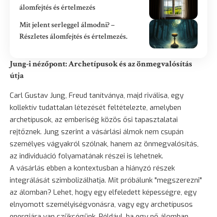
álomfejtés és értelmezés
Mit jelent serleggel álmodni? –
Részletes álomfejtés és értelmezés.
Jung-i nézőpont: Archetípusok és az önmegvalósítás
útja
Carl Gustav Jung, Freud tanítványa, majd riválisa, egy
kollektív tudattalan létezését feltételezte, amelyben
archetípusok, az emberiség közös ősi tapasztalatai
rejtőznek. Jung szerint a vásárlási álmok nem csupán
személyes vágyakról szólnak, hanem az önmegvalósítás,
az individuáció folyamatának részei is lehetnek.
A vásárlás ebben a kontextusban a hiányzó részek
integrálását szimbolizálhatja. Mit próbálunk "megszerezni"
az álomban? Lehet, hogy egy elfeledett képességre, egy
elnyomott személyiségvonásra, vagy egy archetípusos
energiára van szükségünk. Például, ha egy nő álomban