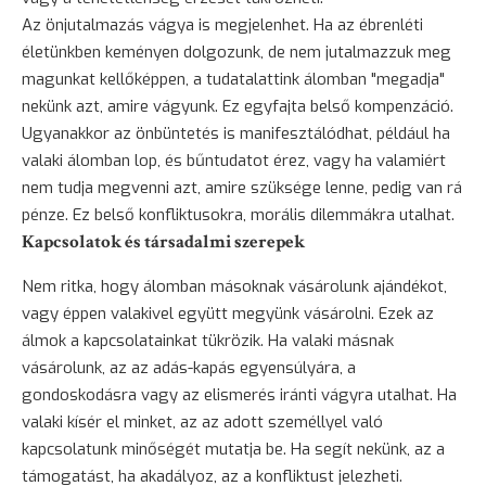
Az önjutalmazás vágya is megjelenhet. Ha az ébrenléti
életünkben keményen dolgozunk, de nem jutalmazzuk meg
magunkat kellőképpen, a tudatalattink álomban "megadja"
nekünk azt, amire vágyunk. Ez egyfajta belső kompenzáció.
Ugyanakkor az önbüntetés is manifesztálódhat, például ha
valaki álomban lop, és bűntudatot érez, vagy ha valamiért
nem tudja megvenni azt, amire szüksége lenne, pedig van rá
pénze. Ez belső konfliktusokra, morális dilemmákra utalhat.
Kapcsolatok és társadalmi szerepek
Nem ritka, hogy álomban másoknak vásárolunk ajándékot,
vagy éppen valakivel együtt megyünk vásárolni. Ezek az
álmok a kapcsolatainkat tükrözik. Ha valaki másnak
vásárolunk, az az adás-kapás egyensúlyára, a
gondoskodásra vagy az elismerés iránti vágyra utalhat. Ha
valaki kísér el minket, az az adott személlyel való
kapcsolatunk minőségét mutatja be. Ha segít nekünk, az a
támogatást, ha akadályoz, az a konfliktust jelezheti.