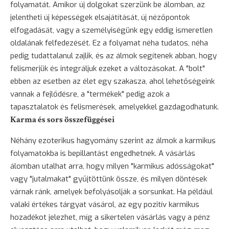
folyamatát. Amikor új dolgokat szerzünk be álomban, az
jelentheti új képességek elsajátítását, új nézőpontok
elfogadását, vagy a személyiségünk egy eddig ismeretlen
oldalának felfedezését. Ez a folyamat néha tudatos, néha
pedig tudattalanul zajlik, és az álmok segítenek abban, hogy
felismerjük és integráljuk ezeket a változásokat. A "bolt"
ebben az esetben az élet egy szakasza, ahol lehetőségeink
vannak a fejlődésre, a "termékek" pedig azok a
tapasztalatok és felismerések, amelyekkel gazdagodhatunk.
Karma és sors összefüggései
Néhány ezoterikus hagyomány szerint az álmok a karmikus
folyamatokba is bepillantást engedhetnek. A vásárlás
álomban utalhat arra, hogy milyen "karmikus adósságokat"
vagy "jutalmakat" gyűjtöttünk össze, és milyen döntések
várnak ránk, amelyek befolyásolják a sorsunkat. Ha például
valaki értékes tárgyat vásárol, az egy pozitív karmikus
hozadékot jelezhet, míg a sikertelen vásárlás vagy a pénz