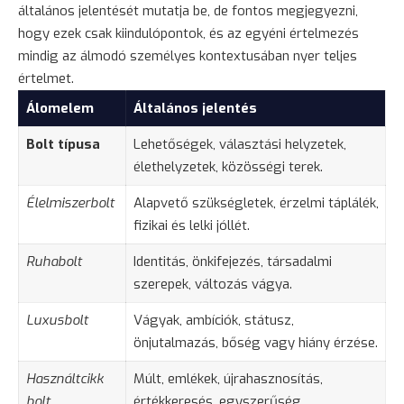
általános jelentését mutatja be, de fontos megjegyezni,
hogy ezek csak kiindulópontok, és az egyéni értelmezés
mindig az álmodó személyes kontextusában nyer teljes
értelmet.
Álomelem
Általános jelentés
Bolt típusa
Lehetőségek, választási helyzetek,
élethelyzetek, közösségi terek.
Élelmiszerbolt
Alapvető szükségletek, érzelmi táplálék,
fizikai és lelki jóllét.
Ruhabolt
Identitás, önkifejezés, társadalmi
szerepek, változás vágya.
Luxusbolt
Vágyak, ambíciók, státusz,
önjutalmazás, bőség vagy hiány érzése.
Használtcikk
Múlt, emlékek, újrahasznosítás,
bolt
értékkeresés, egyszerűség.