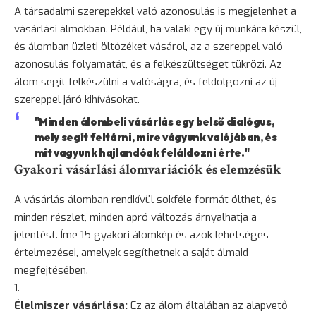
A társadalmi szerepekkel való azonosulás is megjelenhet a
vásárlási álmokban. Például, ha valaki egy új munkára készül,
és álomban üzleti öltözéket vásárol, az a szereppel való
azonosulás folyamatát, és a felkészültséget tükrözi. Az
álom segít felkészülni a valóságra, és feldolgozni az új
szereppel járó kihívásokat.
"Minden álombeli vásárlás egy belső dialógus,
mely segít feltárni, mire vágyunk valójában, és
mit vagyunk hajlandóak feláldozni érte."
Gyakori vásárlási álomvariációk és elemzésük
A vásárlás álomban rendkívül sokféle formát ölthet, és
minden részlet, minden apró változás árnyalhatja a
jelentést. Íme 15 gyakori álomkép és azok lehetséges
értelmezései, amelyek segíthetnek a saját álmaid
megfejtésében.
Élelmiszer vásárlása:
Ez az álom általában az alapvető