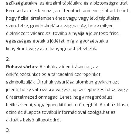
szükségletekre, az érzelmi táplálékra és a biztonságra utal.
Keresed az életben azt, ami fenntart, ami energiát ad. Lehet,
hogy fizikai értelemben éhes vagy, vagy lelki táplálékra,
szeretetre, gondoskodásra vágysz. Az, hogy milyen
élelmiszert vásárolsz, tovább árnyalja a jelentést: friss,
egészséges ételek a jóllétet, míg a gyorsételek a
kényelmet vagy az elhanyagolást jelezhetik.
Ruhavásárlás:
A ruhák az identitásunkat, az
önkifejezésünket és a társadalmi szerepeinket
szimbolizálják. Új ruhák vásárlása álomban gyakran azt
jelenti, hogy változásra vágysz, új szerepbe készülsz, vagy
újraértelmezed önmagad. Lehet, hogy megpróbálsz
beilleszkedni, vagy éppen kitűnni a tömegből. A ruha stílusa,
színe és állapota további információval szolgálhat az
aktuális belső állapotodról.