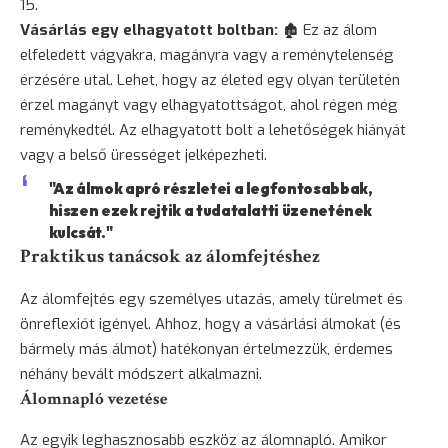
Vásárlás egy elhagyatott boltban:
🏚️ Ez az álom
elfeledett vágyakra, magányra vagy a reménytelenség
érzésére utal. Lehet, hogy az életed egy olyan területén
érzel magányt vagy elhagyatottságot, ahol régen még
reménykedtél. Az elhagyatott bolt a lehetőségek hiányát
vagy a belső ürességet jelképezheti.
"Az álmok apró részletei a legfontosabbak,
hiszen ezek rejtik a tudatalatti üzenetének
kulcsát."
Praktikus tanácsok az álomfejtéshez
Az álomfejtés egy személyes utazás, amely türelmet és
önreflexiót igényel. Ahhoz, hogy a vásárlási álmokat (és
bármely más álmot) hatékonyan értelmezzük, érdemes
néhány bevált módszert alkalmazni.
Álomnapló vezetése
Az egyik leghasznosabb eszköz az álomnapló. Amikor