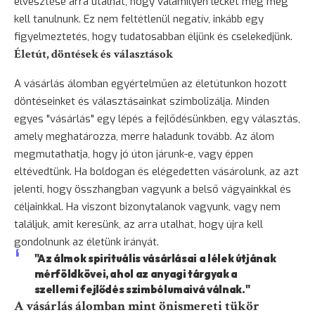
elvesztése arra utalhat, hogy valamilyen leckét még meg
kell tanulnunk. Ez nem feltétlenül negatív, inkább egy
figyelmeztetés, hogy tudatosabban éljünk és cselekedjünk.
Életút, döntések és választások
A vásárlás álomban egyértelműen az életútunkon hozott
döntéseinket és választásainkat szimbolizálja. Minden
egyes "vásárlás" egy lépés a fejlődésünkben, egy választás,
amely meghatározza, merre haladunk tovább. Az álom
megmutathatja, hogy jó úton járunk-e, vagy éppen
eltévedtünk. Ha boldogan és elégedetten vásárolunk, az azt
jelenti, hogy összhangban vagyunk a belső vágyainkkal és
céljainkkal. Ha viszont bizonytalanok vagyunk, vagy nem
találjuk, amit keresünk, az arra utalhat, hogy újra kell
gondolnunk az életünk irányát.
"Az álmok spirituális vásárlásai a lélek útjának
mérföldkövei, ahol az anyagi tárgyak a
szellemi fejlődés szimbólumaivá válnak."
A vásárlás álomban mint önismereti tükör