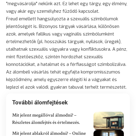
"megvásárolja" nekünk azt. Ez lehet egy tárgy, egy élmény,
vagy akár egy személyhez fűződő kapcsolat.
Freud emellett hangsúlyozta a szexuális szimbólumok
jelentőségét is. Bizonyos tárgyak vásárlása, különösen
azok, amelyek fallikus vagy vaginális szimbólumként
értelmezhetők (pl. hosszúkás tárgyak, nyílások, üregek),
utalhatnak szexuális vágyakra vagy konfliktusokra. A pénz,
mint fizetőeszköz, szintén hordozhat szexuális
konnotációkat, a hatalmat és a férfiasságot szimbolizálva.
Az álombeli vásárlás tehát egyfajta kompromisszumos
képződmény, amely egyszerre elégíti ki a vágyakat és
leplezi el azok valódi, gyakran tabuval terhelt természetét.
További álomfejtések
Mit jelent megállóval álmodni? –
Részletes álomfejtés és értelmezés.
Mit jelent ablakról álmodni? – Online