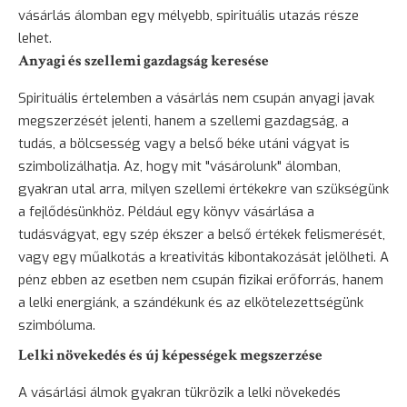
vásárlás álomban egy mélyebb, spirituális utazás része
lehet.
Anyagi és szellemi gazdagság keresése
Spirituális értelemben a vásárlás nem csupán anyagi javak
megszerzését jelenti, hanem a szellemi gazdagság, a
tudás, a bölcsesség vagy a belső béke utáni vágyat is
szimbolizálhatja. Az, hogy mit "vásárolunk" álomban,
gyakran utal arra, milyen szellemi értékekre van szükségünk
a fejlődésünkhöz. Például egy könyv vásárlása a
tudásvágyat, egy szép ékszer a belső értékek felismerését,
vagy egy műalkotás a kreativitás kibontakozását jelölheti. A
pénz ebben az esetben nem csupán fizikai erőforrás, hanem
a lelki energiánk, a szándékunk és az elkötelezettségünk
szimbóluma.
Lelki növekedés és új képességek megszerzése
A vásárlási álmok gyakran tükrözik a lelki növekedés