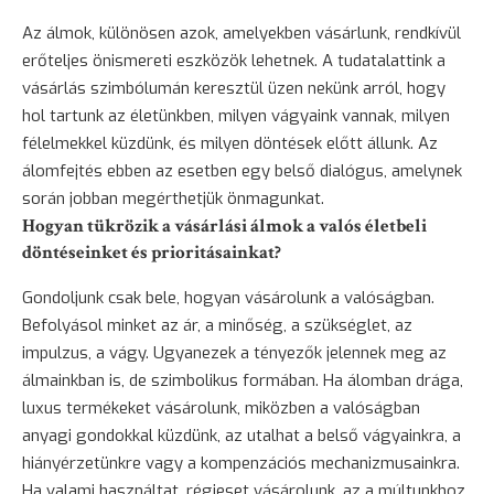
Az álmok, különösen azok, amelyekben vásárlunk, rendkívül
erőteljes önismereti eszközök lehetnek. A tudatalattink a
vásárlás szimbólumán keresztül üzen nekünk arról, hogy
hol tartunk az életünkben, milyen vágyaink vannak, milyen
félelmekkel küzdünk, és milyen döntések előtt állunk. Az
álomfejtés ebben az esetben egy belső dialógus, amelynek
során jobban megérthetjük önmagunkat.
Hogyan tükrözik a vásárlási álmok a valós életbeli
döntéseinket és prioritásainkat?
Gondoljunk csak bele, hogyan vásárolunk a valóságban.
Befolyásol minket az ár, a minőség, a szükséglet, az
impulzus, a vágy. Ugyanezek a tényezők jelennek meg az
álmainkban is, de szimbolikus formában. Ha álomban drága,
luxus termékeket vásárolunk, miközben a valóságban
anyagi gondokkal küzdünk, az utalhat a belső vágyainkra, a
hiányérzetünkre vagy a kompenzációs mechanizmusainkra.
Ha valami használtat, régieset vásárolunk, az a múltunkhoz