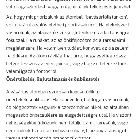
való ragaszkodást, vagy a régi értékek felidézését jelezheti.
Az, hogy mit priorizálunk az álombeli "bevásárlólistánkon",
sokat elárul a valós életbeli prioritásainkról. Ha élelmiszert
vásárolunk, az alapvető szükségleteinkre és a biztonságra
fókuszál. Ha ruhákat, az az önkifejezésre és a társadalmi
megjelenésre. Ha valamilyen tudást, könyvet, az a szellemi
fejlődésre. Az álom rávilágíthat arra, hogy esetleg rossz
helyre tesszük az energiáinkat, vagy hogy elfeledkeztünk
valami igazán fontosról.
Önértékelés, önjutalmazás és önbüntetés
A vásárlás álomban szorosan kapcsolódik az
önértékelésünkhöz is. Ha könnyedén, boldogan vásárolunk,
és elégedettek vagyunk a szerzeményeinkkel, az általában
magasabb önbecsülésre és elégedettségre utal. Ha viszont
nehézségekbe ütközünk, nem találjuk, amit keresünk, vagy
nem tudunk fizetni, az önbizalomhiányt, bizonytalanságot
vagy a tehetetlenség érzését tükrözheti.