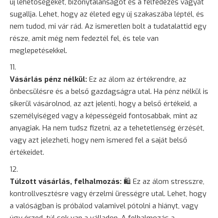
új lehetőségeket, bizonytalanságot és a felfedezés vágyát
sugallja. Lehet, hogy az életed egy új szakaszába léptél, és
nem tudod, mi vár rád. Az ismeretlen bolt a tudatalattid egy
része, amit még nem fedeztél fel, és tele van
meglepetésekkel.
Vásárlás pénz nélkül:
Ez az álom az értékrendre, az
önbecsülésre és a belső gazdagságra utal. Ha pénz nélkül is
sikerül vásárolnod, az azt jelenti, hogy a belső értékeid, a
személyiséged vagy a képességeid fontosabbak, mint az
anyagiak. Ha nem tudsz fizetni, az a tehetetlenség érzését,
vagy azt jelezheti, hogy nem ismered fel a saját belső
értékeidet.
Túlzott vásárlás, felhalmozás:
🛍️ Ez az álom stresszre,
kontrollvesztésre vagy érzelmi ürességre utal. Lehet, hogy
a valóságban is próbálod valamivel pótolni a hiányt, vagy
úgy érzed, túl sok van a válladon. A felhalmozás a