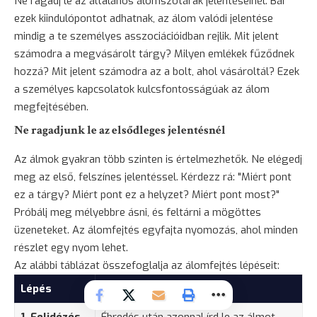
Ne ragadj le az általános álomszótárak jelentéseinél. Bár
ezek kiindulópontot adhatnak, az álom valódi jelentése
mindig a te személyes asszociációidban rejlik. Mit jelent
számodra a megvásárolt tárgy? Milyen emlékek fűződnek
hozzá? Mit jelent számodra az a bolt, ahol vásároltál? Ezek
a személyes kapcsolatok kulcsfontosságúak az álom
megfejtésében.
Ne ragadjunk le az elsődleges jelentésnél
Az álmok gyakran több szinten is értelmezhetők. Ne elégedj
meg az első, felszínes jelentéssel. Kérdezz rá: "Miért pont
ez a tárgy? Miért pont ez a helyzet? Miért pont most?"
Próbálj meg mélyebbre ásni, és feltárni a mögöttes
üzeneteket. Az álomfejtés egyfajta nyomozás, ahol minden
részlet egy nyom lehet.
Az alábbi táblázat összefoglalja az álomfejtés lépéseit:
Lépés
Leírás
1. Felidézés
Ébredés után azonnal írd le az álmot,