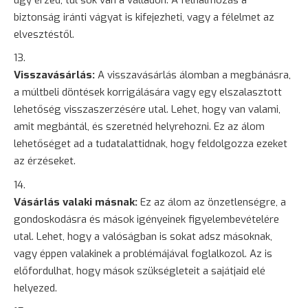
biztonság iránti vágyat is kifejezheti, vagy a félelmet az
elvesztéstől.
Visszavásárlás:
A visszavásárlás álomban a megbánásra,
a múltbeli döntések korrigálására vagy egy elszalasztott
lehetőség visszaszerzésére utal. Lehet, hogy van valami,
amit megbántál, és szeretnéd helyrehozni. Ez az álom
lehetőséget ad a tudatalattidnak, hogy feldolgozza ezeket
az érzéseket.
Vásárlás valaki másnak:
Ez az álom az önzetlenségre, a
gondoskodásra és mások igényeinek figyelembevételére
utal. Lehet, hogy a valóságban is sokat adsz másoknak,
vagy éppen valakinek a problémájával foglalkozol. Az is
előfordulhat, hogy mások szükségleteit a sajátjaid elé
helyezed.