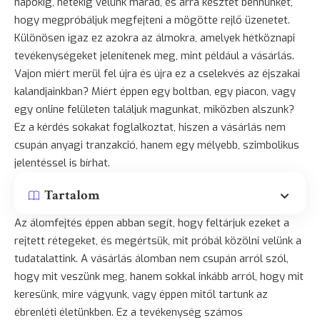
napokig, hetekig velünk marad, és arra késztet bennünket,
hogy megpróbáljuk megfejteni a mögötte rejlő üzenetet.
Különösen igaz ez azokra az álmokra, amelyek hétköznapi
tevékenységeket jelenítenek meg, mint például a vásárlás.
Vajon miért merül fel újra és újra ez a cselekvés az éjszakai
kalandjainkban? Miért éppen egy boltban, egy piacon, vagy
egy online felületen találjuk magunkat, miközben alszunk?
Ez a kérdés sokakat foglalkoztat, hiszen a vásárlás nem
csupán anyagi tranzakció, hanem egy mélyebb, szimbolikus
jelentéssel is bírhat.
Tartalom
Az álomfejtés éppen abban segít, hogy feltárjuk ezeket a
rejtett rétegeket, és megértsük, mit próbál közölni velünk a
tudatalattink. A vásárlás álomban nem csupán arról szól,
hogy mit veszünk meg, hanem sokkal inkább arról, hogy mit
keresünk, mire vágyunk, vagy éppen mitől tartunk az
ébrenléti életünkben. Ez a tevékenység számos