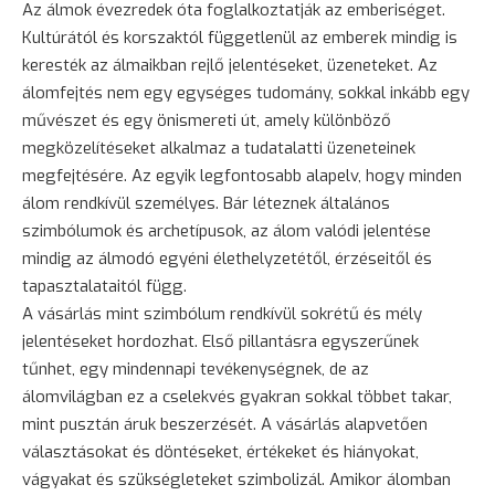
Az álmok évezredek óta foglalkoztatják az emberiséget.
Kultúrától és korszaktól függetlenül az emberek mindig is
keresték az álmaikban rejlő jelentéseket, üzeneteket. Az
álomfejtés nem egy egységes tudomány, sokkal inkább egy
művészet és egy önismereti út, amely különböző
megközelítéseket alkalmaz a tudatalatti üzeneteinek
megfejtésére. Az egyik legfontosabb alapelv, hogy minden
álom rendkívül személyes. Bár léteznek általános
szimbólumok és archetípusok, az álom valódi jelentése
mindig az álmodó egyéni élethelyzetétől, érzéseitől és
tapasztalataitól függ.
A vásárlás mint szimbólum rendkívül sokrétű és mély
jelentéseket hordozhat. Első pillantásra egyszerűnek
tűnhet, egy mindennapi tevékenységnek, de az
álomvilágban ez a cselekvés gyakran sokkal többet takar,
mint pusztán áruk beszerzését. A vásárlás alapvetően
választásokat és döntéseket, értékeket és hiányokat,
vágyakat és szükségleteket szimbolizál. Amikor álomban