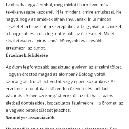
felébredsz egy álomból, még mielőtt bármilyen más
tevékenységbe kezdenél, írj le mindent, amire emlékszel. Ne
hagyd, hogy az emlékek elhalványuljanak! Írj le minden
részletet: a helyszínt, a szereplőket, a tárgyakat, a színeket,
a hangokat, és ami a legfontosabb, az érzéseidet. Minél
részletesebb a leírás, annál könnyebb lesz később
értelmezni az álmot.
Érzelmek felidézése
Az álom legfontosabb aspektusa gyakran az érzelmi töltet.
Hogyan érezted magad az álomban? Boldog voltál,
szorongtál, frusztrált voltál, vagy éppen közömbös? Az
érzelmek a tudatalatti közvetlen üzenetei. Ha például
vásárlás közben szorongást éreztél, az utalhat a valós
életbeli döntéseiddel kapcsolatos félelmeidre. Ha örömet, az
a vágyaid beteljesülését jelezheti.
Személyes asszociációk