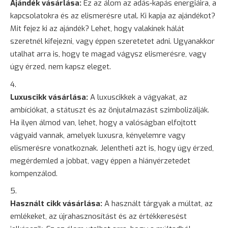
Ajándék vásárlása:
Ez az álom az adás-kapás energiáira, a
kapcsolatokra és az elismerésre utal. Ki kapja az ajándékot?
Mit fejez ki az ajándék? Lehet, hogy valakinek hálát
szeretnél kifejezni, vagy éppen szeretetet adni. Ugyanakkor
utalhat arra is, hogy te magad vágysz elismerésre, vagy
úgy érzed, nem kapsz eleget.
Luxuscikk vásárlása:
A luxuscikkek a vágyakat, az
ambíciókat, a státuszt és az önjutalmazást szimbolizálják.
Ha ilyen álmod van, lehet, hogy a valóságban elfojtott
vágyaid vannak, amelyek luxusra, kényelemre vagy
elismerésre vonatkoznak. Jelentheti azt is, hogy úgy érzed,
megérdemled a jobbat, vagy éppen a hiányérzetedet
kompenzálod.
Használt cikk vásárlása:
A használt tárgyak a múltat, az
emlékeket, az újrahasznosítást és az értékkeresést