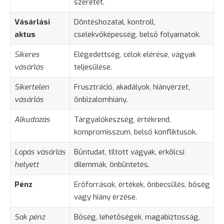
szeretet.
Vásárlási
Döntéshozatal, kontroll,
aktus
cselekvőképesség, belső folyamatok.
Sikeres
Elégedettség, célok elérése, vágyak
vásárlás
teljesülése.
Sikertelen
Frusztráció, akadályok, hiányérzet,
vásárlás
önbizalomhiány.
Alkudozás
Tárgyalókészség, értékrend,
kompromisszum, belső konfliktusok.
Lopás vásárlás
Bűntudat, tiltott vágyak, erkölcsi
helyett
dilemmák, önbüntetés.
Pénz
Erőforrások, értékek, önbecsülés, bőség
vagy hiány érzése.
Sok pénz
Bőség, lehetőségek, magabiztosság,