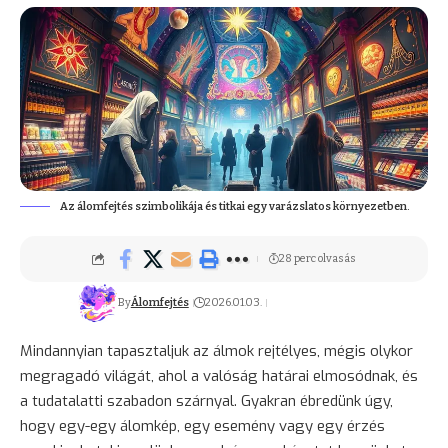
Az álomfejtés szimbolikája és titkai egy varázslatos környezetben.
28 perc olvasás
By
Álomfejtés
2026.01.03.
Mindannyian tapasztaljuk az álmok rejtélyes, mégis olykor
megragadó világát, ahol a valóság határai elmosódnak, és
a tudatalatti szabadon szárnyal. Gyakran ébredünk úgy,
hogy egy-egy álomkép, egy esemény vagy egy érzés