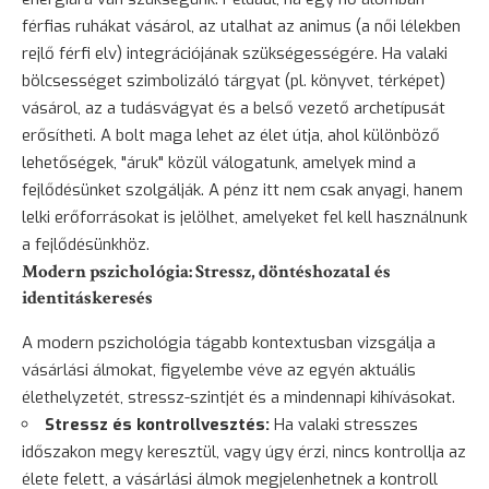
férfias ruhákat vásárol, az utalhat az animus (a női lélekben
rejlő férfi elv) integrációjának szükségességére. Ha valaki
bölcsességet szimbolizáló tárgyat (pl. könyvet, térképet)
vásárol, az a tudásvágyat és a belső vezető archetípusát
erősítheti. A bolt maga lehet az élet útja, ahol különböző
lehetőségek, "áruk" közül válogatunk, amelyek mind a
fejlődésünket szolgálják. A pénz itt nem csak anyagi, hanem
lelki erőforrásokat is jelölhet, amelyeket fel kell használnunk
a fejlődésünkhöz.
Modern pszichológia: Stressz, döntéshozatal és
identitáskeresés
A modern pszichológia tágabb kontextusban vizsgálja a
vásárlási álmokat, figyelembe véve az egyén aktuális
élethelyzetét, stressz-szintjét és a mindennapi kihívásokat.
Stressz és kontrollvesztés:
Ha valaki stresszes
időszakon megy keresztül, vagy úgy érzi, nincs kontrollja az
élete felett, a vásárlási álmok megjelenhetnek a kontroll