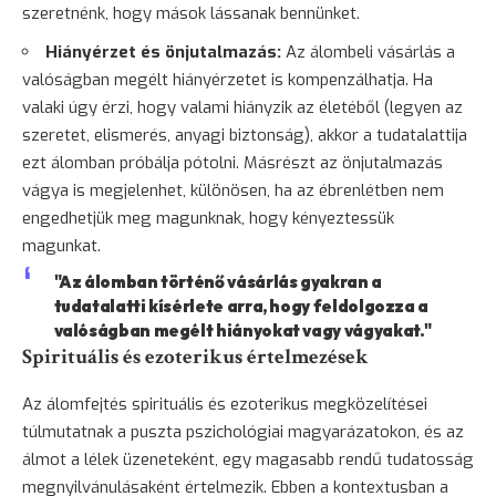
szeretnénk, hogy mások lássanak bennünket.
Hiányérzet és önjutalmazás:
Az álombeli vásárlás a
valóságban megélt hiányérzetet is kompenzálhatja. Ha
valaki úgy érzi, hogy valami hiányzik az életéből (legyen az
szeretet, elismerés, anyagi biztonság), akkor a tudatalattija
ezt álomban próbálja pótolni. Másrészt az önjutalmazás
vágya is megjelenhet, különösen, ha az ébrenlétben nem
engedhetjük meg magunknak, hogy kényeztessük
magunkat.
"Az álomban történő vásárlás gyakran a
tudatalatti kísérlete arra, hogy feldolgozza a
valóságban megélt hiányokat vagy vágyakat."
Spirituális és ezoterikus értelmezések
Az álomfejtés spirituális és ezoterikus megközelítései
túlmutatnak a puszta pszichológiai magyarázatokon, és az
álmot a lélek üzeneteként, egy magasabb rendű tudatosság
megnyilvánulásaként értelmezik. Ebben a kontextusban a