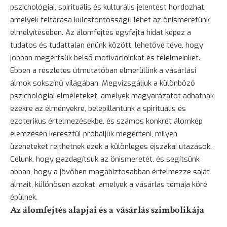
pszichológiai, spirituális és kulturális jelentést hordozhat,
amelyek feltárása kulcsfontosságú lehet az önismeretünk
elmélyítésében. Az álomfejtés egyfajta hidat képez a
tudatos és tudattalan énünk között, lehetővé téve, hogy
jobban megértsük belső motivációinkat és félelmeinket.
Ebben a részletes útmutatóban elmerülünk a vásárlási
álmok sokszínű világában. Megvizsgáljuk a különböző
pszichológiai elméleteket, amelyek magyarázatot adhatnak
ezekre az élményekre, belepillantunk a spirituális és
ezoterikus értelmezésekbe, és számos konkrét álomkép
elemzésén keresztül próbáljuk megérteni, milyen
üzeneteket rejthetnek ezek a különleges éjszakai utazások.
Célunk, hogy gazdagítsuk az önismeretét, és segítsünk
abban, hogy a jövőben magabiztosabban értelmezze saját
álmait, különösen azokat, amelyek a vásárlás témája köré
épülnek.
Az álomfejtés alapjai és a vásárlás szimbolikája