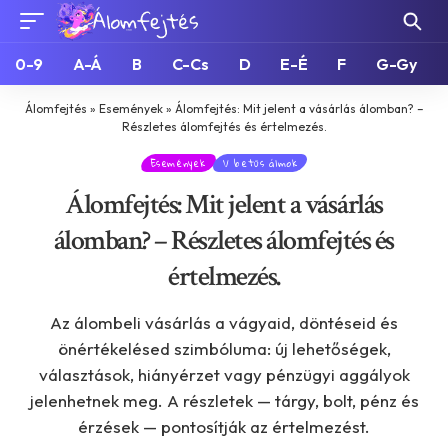
0-9
A-Á
B
C-Cs
D
E-É
F
G-Gy
Álomfejtés
»
Események
»
Álomfejtés: Mit jelent a vásárlás álomban? –
Részletes álomfejtés és értelmezés.
Események
V betűs álmok
Álomfejtés: Mit jelent a vásárlás
álomban? – Részletes álomfejtés és
értelmezés.
Az álombeli vásárlás a vágyaid, döntéseid és
önértékelésed szimbóluma: új lehetőségek,
választások, hiányérzet vagy pénzügyi aggályok
jelenhetnek meg. A részletek — tárgy, bolt, pénz és
érzések — pontosítják az értelmezést.