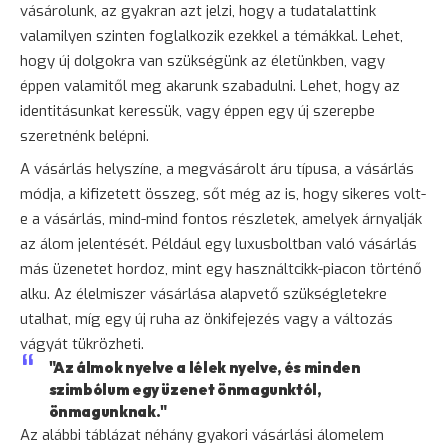
vásárolunk, az gyakran azt jelzi, hogy a tudatalattink
valamilyen szinten foglalkozik ezekkel a témákkal. Lehet,
hogy új dolgokra van szükségünk az életünkben, vagy
éppen valamitől meg akarunk szabadulni. Lehet, hogy az
identitásunkat keressük, vagy éppen egy új szerepbe
szeretnénk belépni.
A vásárlás helyszíne, a megvásárolt áru típusa, a vásárlás
módja, a kifizetett összeg, sőt még az is, hogy sikeres volt-
e a vásárlás, mind-mind fontos részletek, amelyek árnyalják
az álom jelentését. Például egy luxusboltban való vásárlás
más üzenetet hordoz, mint egy használtcikk-piacon történő
alku. Az élelmiszer vásárlása alapvető szükségletekre
utalhat, míg egy új ruha az önkifejezés vagy a változás
vágyát tükrözheti.
"Az álmok nyelve a lélek nyelve, és minden
szimbólum egy üzenet önmagunktól,
önmagunknak."
Az alábbi táblázat néhány gyakori vásárlási álomelem