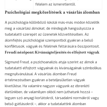
félelem az ismeretlentől.
Pszichológiai megközelítések a vásárlás álomban
A pszichológia különböző iskolái más-más módon közelítik
meg a vásárlási álmokat, de mindegyik hangsúlyozza a
tudatalatti szerepét az üzenetek közvetítésében. Az
álomfejtés pszichológiai szempontból gyakran a belső
konfliktusok, vágyak és félelmek feltárására összpontosít.
Freudi nézőpont: Kívánságteljesítés és elfojtott vágyak
Sigmund Freud, a pszichoanalízis atyja szerint az álmok a
tudatalatti elfojtott vágyainak és kívánságainak szimbolikus
megnyilvánulásai. A vásárlás álomban Freud
értelmezésében gyakran a beteljesületlen vágyak
kivetülése. Ha valamire nagyon vágyunk az ébrenléti
életünkben, de valamilyen okból nem juthatunk hozzá –
legyen szó anyagi korlátokról, társadalmi normákról vagy
belső gátlásokról –, akkor a tudatalattink álomban