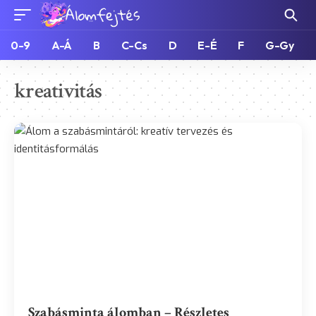
0-9
A-Á
B
C-Cs
D
E-É
F
G-Gy
kreativitás
Szabásminta álomban – Részletes