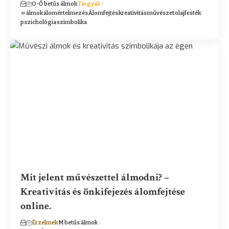
O-Ő betűs álmok
Tárgyak
álmok
álomértelmezés
Álomfejtés
kreativitás
művészet
olajfesték
pszichológia
szimbolika
Mit jelent művészettel álmodni? –
Kreativitás és önkifejezés álomfejtése
online.
Érzelmek
M betűs álmok