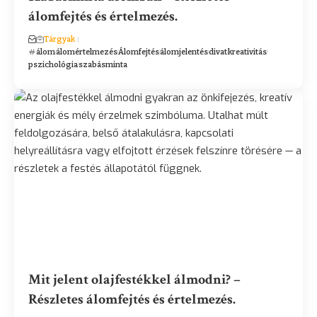
álomfejtés és értelmezés.
Tárgyak
álom
álomértelmezés
Álomfejtés
álomjelentés
divat
kreativitás
pszichológia
szabásminta
Mit jelent olajfestékkel álmodni? –
Részletes álomfejtés és értelmezés.