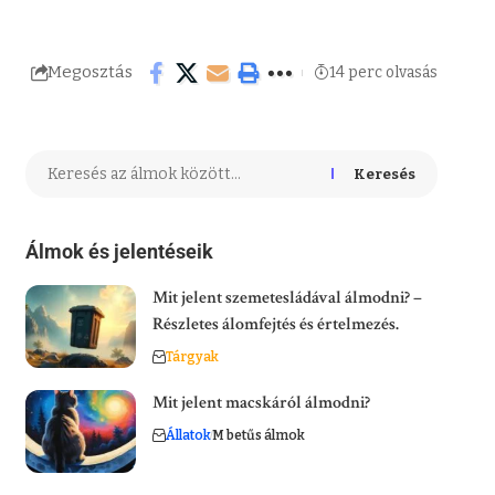
Megosztás
14 perc olvasás
Keresés
Álmok és jelentéseik
Mit jelent szemetesládával álmodni? –
Részletes álomfejtés és értelmezés.
Tárgyak
Mit jelent macskáról álmodni?
Állatok
M betűs álmok