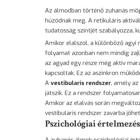
Az álmodban történő zuhanás mögö
húzódnak meg. A retikuláris aktivá
tudatosság szintjét szabályozza, k
Amikor elalszol, a különböző agyi r
folyamat azonban nem mindig zajl
az agyad egy része még aktív mar
kapcsoltak. Ez az aszinkron működé
A
vestibularis rendszer
, amely az
játszik. Ez a rendszer folyamatosa
Amikor az elalvás során megváltoz
vestibularis rendszer zavarba jöhet
Pszichológiai értelmezé
A zuhanós álmok pszichológiai ért