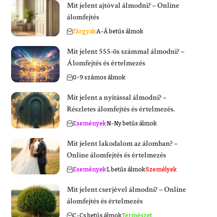
Mit jelent ajtóval álmodni? – Online
álomfejtés
Tárgyak
A-Á betűs álmok
Mit jelent 555-ös számmal álmodni? –
Álomfejtés és értelmezés
0-9 számos álmok
Mit jelent a nyitással álmodni? –
Részletes álomfejtés és értelmezés.
Események
N-Ny betűs álmok
Mit jelent lakodalom az álomban? –
Online álomfejtés és értelmezés
Események
L betűs álmok
Személyek
Mit jelent cserjével álmodni? – Online
álomfejtés és értelmezés
C-Cs betűs álmok
Természet