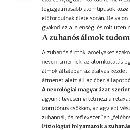
legizgalmasabb álomtípusok közé 
előfordulnak élete során. De vajon
gyakori ez a jelenség, és mit üzen 
A zuhanós álmok tudom
A zuhanós álmok, amelyeket szakma
néven ismernek, az álomkutatás eg
álmok általában az elalvás kezdeti
átmenet alatt áll az éber állapotbó
A neurológiai magyarázat szerin
agyunk tévesen értelmezi a relaxác
izomtónus csökken, az agy ezt vés
zuhannál, és reflexszerűen „felébre
Fiziológiai folyamatok a zuhaná