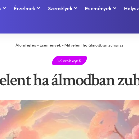
k
Érzelmek
Személyek
Események
Helysz
Álomfejtés
»
Események
»
Mit jelent ha álmodban zuhansz
Események
jelent ha álmodban zu