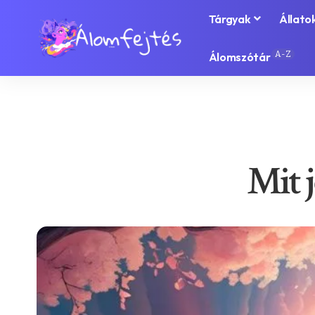
Tárgyak
Állato
A-Z
Álomszótár
Mit 