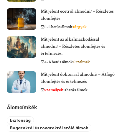
Mit jelent ecetről álmodni? – Részletes
álomfejtés
E-É betűs álmok
Tárgyak
Mit jelent az alkalmazkodással
álmodni? – Részletes álomfejtés és
értelmezés.
A-Á betűs álmok
Érzelmek
Mit jelent doktorral álmodni? – Átfogó
álomfejtés és értelmezés
Személyek
D betűs álmok
Álomcímkék
biztonság
Bogarakról és rovarokról szóló álmok