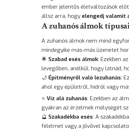
ember jelentős életváltozások előtt
állsz arra, hogy
elengedj valamit 
A zuhanós álmok típusai 
A zuhanós álmok nem mind egyform
mindegyike más-más üzenetet hord
🌟
Szabad esés álmok
: Ezekben a
levegőben, anélkül, hogy látnád, h
🌙
Építményről való lezuhanás
: E
ahol egy épületről, hídról vagy m
⭐
Víz alá zuhanás
: Ezekben az ál
gyakran az érzelmek mélységét sz
🔮
Szakadékba esés
: A szakadékba
félelmet vagy a jövővel kapcsolato