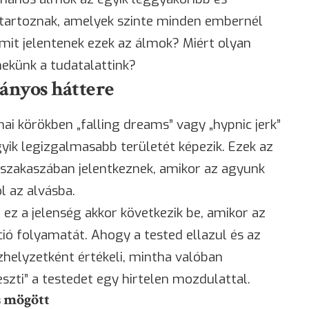
tartoznak, amelyek szinte minden embernél
 mit jelentenek ezek az álmok? Miért olyan
nekünk a tudatalattink?
ányos háttere
i körökben „falling dreams” vagy „hypnic jerk”
yik legizgalmasabb területét képezik. Ezek az
 szakaszában jelentkeznek, amikor az agyunk
l az alvásba.
t
ez a jelenség akkor következik be, amikor az
ió folyamatát. Ahogy a tested ellazul és az
zhelyzetként értékeli, mintha valóban
szti” a testedet egy hirtelen mozdulattal.
s mögött