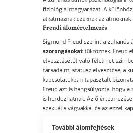
fiziológiai magyarázat. A különböz
alkalmaznak ezeknek az álmoknak 
Freudi álomértelmezés
Sigmund Freud szerint a zuhanós
szorongásokat
tükröznek. Freud e
elvesztésétől való félelmet szimbo
társadalmi státusz elvesztése, a 
kapcsolatokban tapasztalt
bizonyt
Freud azt is hangsúlyozta, hogy 
is hordozhatnak. Az ő értelmezése 
szexuális vágyakkal és az ezzel ka
További álomfejtések