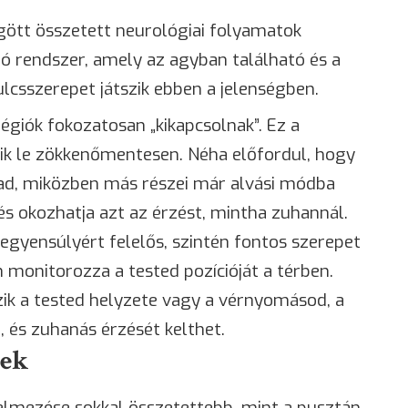
tt összetett neurológiai folyamatok
ló rendszer, amely az agyban található és a
ulcsszerepet játszik ebben a jelenségben.
égiók fokozatosan „kikapcsolnak”. Ez a
ik le zökkenőmentesen. Néha előfordul, hogy
ad, miközben más részei már alvási módba
s okozhatja azt az érzést, mintha zuhannál.
 egyensúlyért felelős, szintén fontos szerepet
n monitorozza a tested pozícióját a térben.
ik a tested helyzete vagy a vérnyomásod, a
, és zuhanás érzését kelthet.
sek
elmezése sokkal összetettebb, mint a pusztán