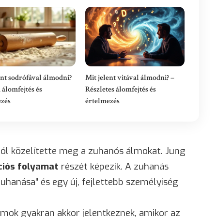
ent sodrófával álmodni?
Mit jelent vitával álmodni? –
 álomfejtés és
Részletes álomfejtés és
ezés
értelmezés
ól közelítette meg a zuhanós álmokat. Jung
ciós folyamat
részét képezik. A zuhanás
uhanása” és egy új, fejlettebb személyiség
lmok gyakran akkor jelentkeznek, amikor az