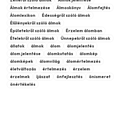
Álmok értelmezése
Álmoskönyv
Álomfejtés
Álomlexikon
Édességről szóló álmok
Élőlényekről szóló álmok
Épületekről szóló álmok
Érzelem álomban
Ételekről szóló álmok
Ünnepekről szóló álmok
állatok
álmok
álom
álomjelentés
álom jelentése
álomkutatás
álomkép
álomképek
álomvilág
álomértelmezés
életváltozás
értelmezés
érzelem
érzelmek
íjászat
önfejlesztés
önismeret
önértékelés