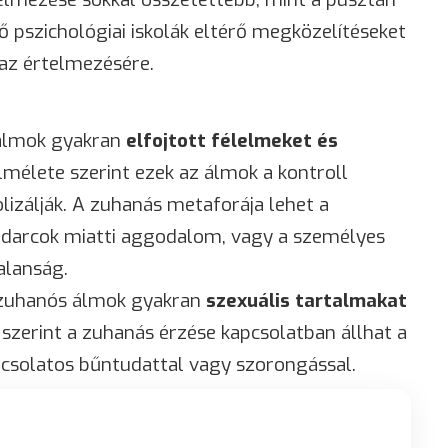
ő pszichológiai iskolák eltérő megközelítéseket
az értelmezésére.
 álmok gyakran
elfojtott félelmeket és
lmélete szerint ezek az álmok a kontroll
lizálják. A zuhanás metaforája lehet a
kudarcok miatti aggodalom, vagy a személyes
alanság
.
a zuhanós álmok gyakran
szexuális tartalmakat
szerint a zuhanás érzése kapcsolatban állhat a
pcsolatos bűntudattal vagy szorongással.