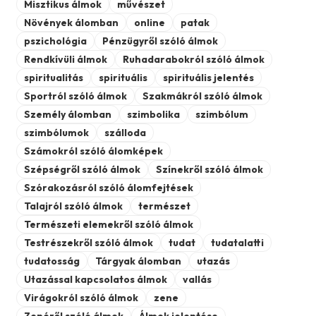
Misztikus álmok
művészet
Növények álomban
online
patak
pszichológia
Pénzügyről szóló álmok
Rendkívüli álmok
Ruhadarabokról szóló álmok
spiritualitás
spirituális
spirituális jelentés
Sportról szóló álmok
Szakmákról szóló álmok
Személy álomban
szimbolika
szimbólum
szimbólumok
szálloda
Számokról szóló álomképek
Szépségről szóló álmok
Színekről szóló álmok
Szórakozásról szóló álomfejtések
Talajról szóló álmok
természet
Természeti elemekről szóló álmok
Testrészekről szóló álmok
tudat
tudatalatti
tudatosság
Tárgyak álomban
utazás
Utazással kapcsolatos álmok
vallás
Virágokról szóló álmok
zene
Zenéről szóló álmok
Álmok jelentése