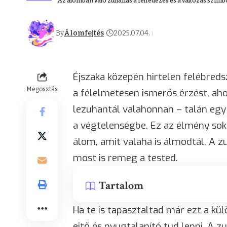
Az álomban való zuhanás a felfedezés és a változás szimbó
By
Álomfejtés
2025.07.04.
Éjszaka közepén hirtelen felébreds
Megosztás
a félelmetesen ismerős érzést, a
lezuhantál valahonnan – talán egy 
a végtelenségbe. Ez az élmény sok
álom, amit valaha is álmodtál. A z
most is remeg a tested.
Tartalom
Ha te is tapasztaltad már ezt a kü
ejtő és nyugtalanító tud lenni. A 