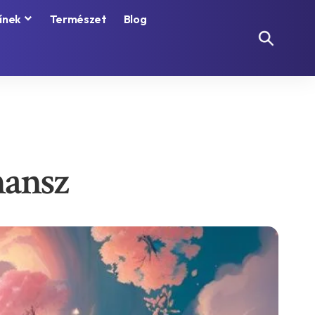
ínek
Természet
Blog
hansz