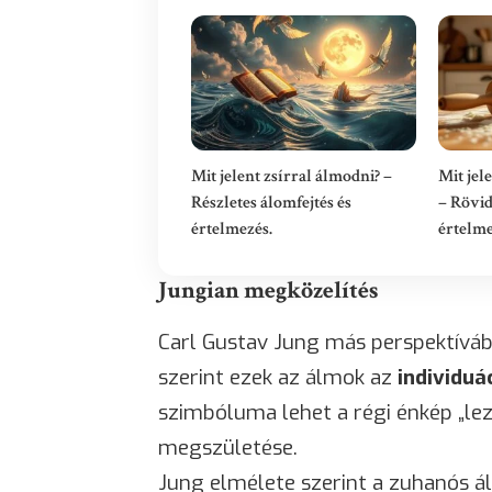
Mit jelent zsírral álmodni? –
Mit jel
Részletes álomfejtés és
– Rövid
értelmezés.
értelm
Jungian megközelítés
Carl Gustav Jung más perspektíváb
szerint ezek az álmok az
individuá
szimbóluma lehet a régi énkép „lez
megszületése.
Jung elmélete szerint a zuhanós á