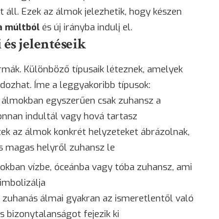
 áll. Ezek az álmok jelezhetik, hogy készen
a múltból
és új irányba indulj el.
és jelentéseik
ák. Különböző típusaik léteznek, amelyek
ozhat. Íme a leggyakoribb típusok:
z álmokban egyszerűen csak zuhansz a
onnan indultál vagy hová tartasz
zek az álmok konkrét helyzeteket ábrázolnak,
ás magas helyről zuhansz le
mokban vízbe, óceánba vagy tóba zuhansz, ami
imbolizálja
 zuhanás álmai gyakran az ismeretlentől való
s bizonytalanságot fejezik ki