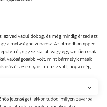
luma, új utakat keresve.
z, szíved vadul dobog, és még mindig érzed azt
hogy a mélységbe zuhansz. Az álmodban éppen
épületről, egy szikláról, vagy egyszerűen csak
kal valóságosabb volt, mint bármelyik másik
uhanás érzése olyan intenzív volt, hogy még
lönös jelenséget, akkor tudod, milyen zavarba
zuhanós álmok az egyik leggyakoribb és