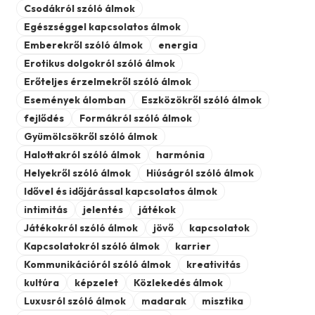
Csodákról szóló álmok
Egészséggel kapcsolatos álmok
Emberekről szóló álmok
energia
Erotikus dolgokról szóló álmok
Erőteljes érzelmekről szóló álmok
Események álomban
Eszközökről szóló álmok
fejlődés
Formákról szóló álmok
Gyümölcsökről szóló álmok
Halottakról szóló álmok
harmónia
Helyekről szóló álmok
Hiúságról szóló álmok
Idővel és időjárással kapcsolatos álmok
intimitás
jelentés
játékok
Játékokról szóló álmok
jövő
kapcsolatok
Kapcsolatokról szóló álmok
karrier
Kommunikációról szóló álmok
kreativitás
kultúra
képzelet
Közlekedés álmok
Luxusról szóló álmok
madarak
misztika