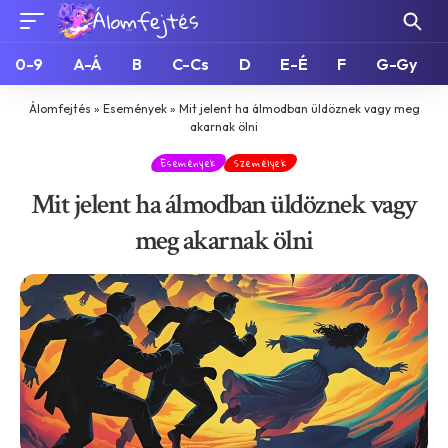
0-9
A-Á
B
C-Cs
D
E-É
F
G-Gy
Álomfejtés
»
Események
»
Mit jelent ha álmodban üldöznek vagy meg
akarnak ölni
Események
Személyek
Mit jelent ha álmodban üldöznek vagy
meg akarnak ölni