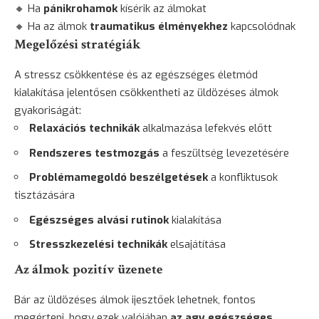
🔸 Ha
pánikrohamok
kísérik az álmokat
🔸 Ha az álmok
traumatikus élményekhez
kapcsolódnak
Megelőzési stratégiák
A stressz csökkentése és az egészséges életmód
kialakítása jelentősen csökkentheti az üldözéses álmok
gyakoriságát:
Relaxációs technikák
alkalmazása lefekvés előtt
Rendszeres testmozgás
a feszültség levezetésére
Problémamegoldó beszélgetések
a konfliktusok
tisztázására
Egészséges alvási rutinok
kialakítása
Stresszkezelési technikák
elsajátítása
Az álmok pozitív üzenete
Bár az üldözéses álmok ijesztőek lehetnek, fontos
megérteni, hogy ezek valójában
az agy egészséges