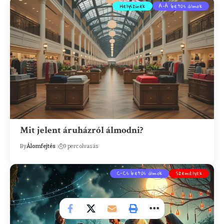
Helyszínek
A-Á betűs álmok
Mit jelent áruházról álmodni?
By
Álomfejtés
9 perc olvasás
C-Cs betűs álmok
Személyek