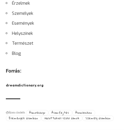
Érzelmek
Személyek
Események
Helyszínek
Természet
Blog
Forrás:
dreamdictionary.org
Álmoskönyv
Álomfejtés
Álomlexikon
Álom címkék:
Események álomban
Halottakról szóló álmok
Személy álomban