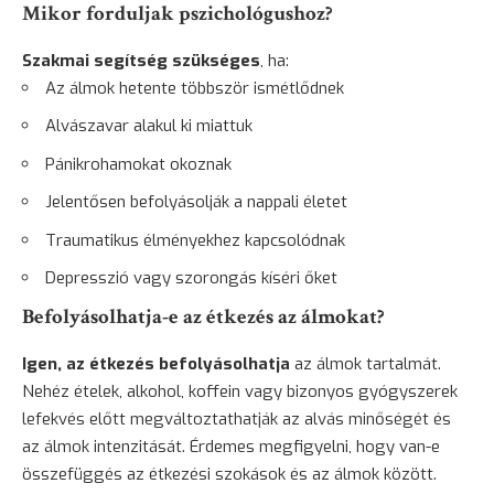
Mikor forduljak pszichológushoz?
Szakmai segítség szükséges
, ha:
Az álmok hetente többször ismétlődnek
Alvászavar alakul ki miattuk
Pánikrohamokat okoznak
Jelentősen befolyásolják a nappali életet
Traumatikus élményekhez kapcsolódnak
Depresszió vagy
szorongás
kíséri őket
Befolyásolhatja-e az étkezés az álmokat?
Igen, az étkezés befolyásolhatja
az álmok tartalmát.
Nehéz
ételek
, alkohol, koffein vagy bizonyos gyógyszerek
lefekvés előtt megváltoztathatják az alvás minőségét és
az álmok intenzitását. Érdemes megfigyelni, hogy van-e
összefüggés az étkezési szokások és az álmok között.