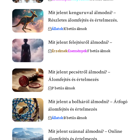
Mit jelent kenguruval álmodni? –
Részletes álomfejtés és értelmezés.
Állatok
K betűs álmok
Mit jelent felejtésről álmodni? –
Érzelmek
Események
F betűs álmok
Mit jelent pecsétről álmodni? –
Álomfejtés és értelmezés
P betűs álmok
Mit jelent a bolháról álmodni? – Átfogó
álomfejtés és értelmezés
Állatok
B betűs álmok
Mit jelent szánnal álmodni? – Online
álomfejtés és értelmezés