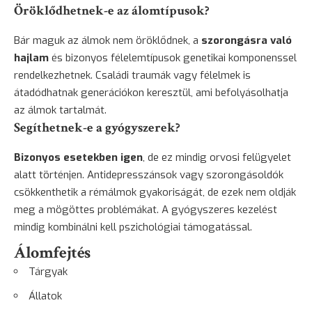
Öröklődhetnek-e az álomtípusok?
Bár maguk az álmok nem öröklődnek, a
szorongásra való
hajlam
és bizonyos félelemtípusok genetikai komponenssel
rendelkezhetnek. Családi traumák vagy félelmek is
átadódhatnak generációkon keresztül, ami befolyásolhatja
az álmok tartalmát.
Segíthetnek-e a gyógyszerek?
Bizonyos esetekben igen
, de ez mindig orvosi felügyelet
alatt történjen. Antidepresszánsok vagy szorongásoldók
csökkenthetik a rémálmok gyakoriságát, de ezek nem oldják
meg a mögöttes problémákat. A gyógyszeres kezelést
mindig kombinálni kell pszichológiai támogatással.
Álomfejtés
Tárgyak
Állatok