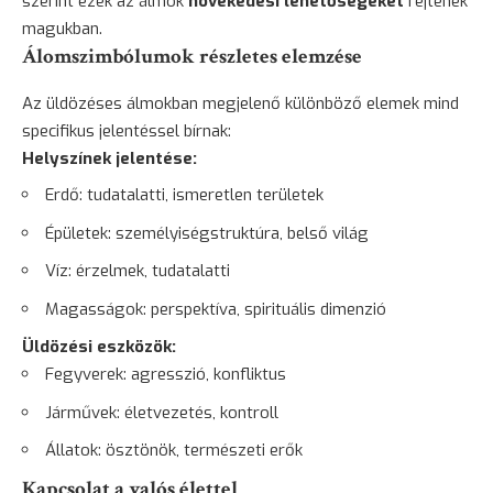
szerint ezek az álmok
növekedési lehetőségeket
rejtenek
magukban.
Álomszimbólumok részletes elemzése
Az üldözéses álmokban megjelenő különböző elemek mind
specifikus jelentéssel bírnak:
Helyszínek jelentése:
Erdő: tudatalatti, ismeretlen területek
Épületek: személyiségstruktúra, belső világ
Víz: érzelmek, tudatalatti
Magasságok: perspektíva, spirituális dimenzió
Üldözési eszközök:
Fegyverek: agresszió, konfliktus
Járművek: életvezetés, kontroll
Állatok: ösztönök, természeti erők
Kapcsolat a valós élettel