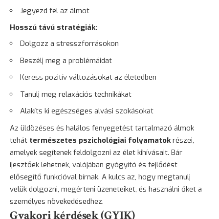
Jegyezd fel az álmot
Hosszú távú stratégiák:
Dolgozz a stresszforrásokon
Beszélj meg a problémáidat
Keress pozitív változásokat az életedben
Tanulj meg relaxációs technikákat
Alakíts ki egészséges alvási szokásokat
Az üldözéses és halálos fenyegetést tartalmazó álmok
tehát
természetes pszichológiai folyamatok
részei,
amelyek segítenek feldolgozni az élet kihívásait. Bár
ijesztőek lehetnek, valójában gyógyító és fejlődést
elősegítő funkcióval bírnak. A
kulcs
az, hogy megtanulj
velük dolgozni, megérteni üzeneteiket, és használni őket a
személyes növekedésedhez.
Gyakori kérdések (GYIK)