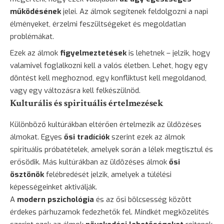
működésének
jelei. Az álmok segítenek feldolgozni a napi
élményeket, érzelmi feszültségeket és megoldatlan
problémákat.
Ezek az álmok
figyelmeztetések
is lehetnek – jelzik, hogy
valamivel foglalkozni kell a valós életben. Lehet, hogy egy
döntést kell meghoznod, egy konfliktust kell megoldanod,
vagy egy változásra kell felkészülnöd.
Kulturális és spirituális értelmezések
Különböző kultúrákban eltérően értelmezik az üldözéses
álmokat. Egyes
ősi tradíciók
szerint ezek az álmok
spirituális próbatételek, amelyek során a lélek megtisztul és
erősödik. Más kultúrákban az üldözéses álmok
ősi
ösztönök
felébredését jelzik, amelyek a túlélési
képességeinket aktiválják.
A
modern pszichológia
és az ősi
bölcsesség
között
érdekes párhuzamok fedezhetők fel. Mindkét megközelítés