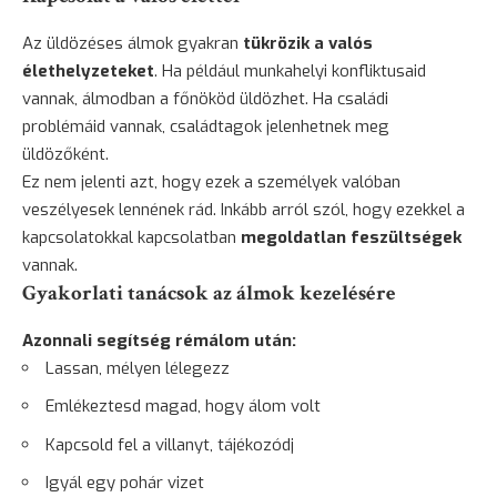
Az üldözéses álmok gyakran
tükrözik a valós
élethelyzeteket
. Ha például munkahelyi konfliktusaid
vannak, álmodban a főnököd üldözhet. Ha családi
problémáid vannak, családtagok jelenhetnek meg
üldözőként.
Ez nem jelenti azt, hogy ezek a személyek valóban
veszélyesek lennének rád. Inkább arról szól, hogy ezekkel a
kapcsolatokkal kapcsolatban
megoldatlan feszültségek
vannak.
Gyakorlati tanácsok az álmok kezelésére
Azonnali segítség
rémálom
után:
Lassan, mélyen lélegezz
Emlékeztesd magad, hogy álom volt
Kapcsold fel a villanyt, tájékozódj
Igyál egy pohár vizet