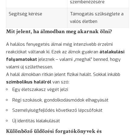
szembenézésére
Segítség kérése
Támogatás szükséglete a
valós életben
Mit jelent, ha álmodban meg akarnak ölni?
A halálos fenyegetés álmai még intenzívebb érzelmi
reakciókat váltanak ki. Ezek az álmok gyakran
átalakulási
folyamatokat
jeleznek – valami „meghal” benned, hogy
valami új születhessen.
A halál álmokban ritkán jelent fizikai halált. Sokkal inkább
szimbolikus halálról
van szó:
Egy életszakasz végét jelzi
Régi szokások, gondolkodásmódok elhagyását
Személyiségfejlődés következő lépcsőfokát
Új identitás kialakulását
Különböző üldözési forgatókönyvek és