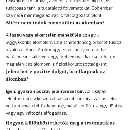
felismerni a mintákat, azonosítani a kiváltó okokat, és
tudatossá tenni a tudatalatti folyamatokat. Sok ember
számára már maga az írás is feldolgozást jelent.
Miért nem tudok menekülni az álomban?
A
lassú vagy sikertelen menekülés
az egyik
leggyakoribb álomelem. Ez a tehetetlenség érzését tükrözi
a valós életben. Amikor úgy érzed, hogy nem tudsz
hatékonyan cselekedni egy problémával kapcsolatban, ez
megjelenik az álomban is fizikai korlátozottságként.
Jelenthet-e pozitív dolgot, ha elkapnak az
álomban?
Igen, gyakran pozitív jelentéssel bír
. Az elkapás
jelentheti, hogy készen állsz szembenézni azzal, ami elől
eddig menekültél. Ez lehet egy belső konfliktus, egy döntés
vagy egy változás elfogadása.
Hogyan különböztethetők meg a traumatikus