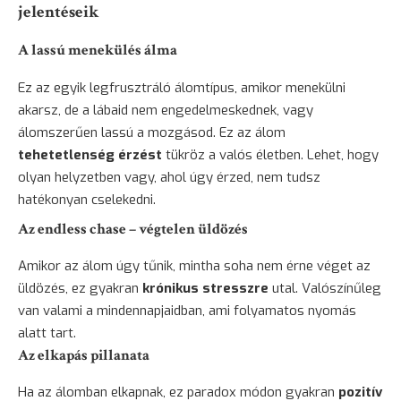
jelentéseik
A lassú menekülés álma
Ez az egyik legfrusztráló álomtípus, amikor menekülni
akarsz, de a lábaid nem engedelmeskednek, vagy
álomszerűen lassú a mozgásod. Ez az álom
tehetetlenség érzést
tükröz a valós életben. Lehet, hogy
olyan helyzetben vagy, ahol úgy érzed, nem tudsz
hatékonyan cselekedni.
Az endless chase – végtelen üldözés
Amikor az álom úgy tűnik, mintha soha nem érne véget az
üldözés, ez gyakran
krónikus stresszre
utal. Valószínűleg
van valami a mindennapjaidban, ami folyamatos nyomás
alatt tart.
Az elkapás pillanata
Ha az álomban elkapnak, ez paradox módon gyakran
pozitív