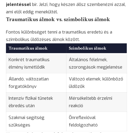
jelentéssel
bír. Jelzi, hogy készen állsz szembenézni azzal,
ami elől eddig menekültél.
Traumatikus álmok vs. szimbolikus álmok
Fontos különbséget tenni a traumatikus eredetú és a
szimbolikus üldözéses álmok között.
Traumatikus álmok
Szimbolikus álmok
Konkrét traumatikus
Általános félelmek,
élmény ismétlődik
szorongások megjelenése
Állandó, változatlan
Változó elemek, különböző
forgatókönyv
üldözők
Intenzív fizikai tünetek
Mérsékeltebb érzelmi
ébredés után
reakció
Szakmai segítség
Önreflexióval
szükséges
feldolgozható