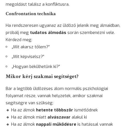
megoldást találsz a konfliktusra.
Confrontation technika
Ha rendszeresen ugyanaz az üldöző jelenik meg álmaidban,
próbálj meg
tudatos álmodás
során szembenézni vele.
Kérdezd meg:
„Mit akarsz tőlem?”
„Mit képviselsz?”
„Hogyan békülhetünk ki?”
Mikor kérj szakmai segítséget?
Bár a legtöbb üldözéses álom normális pszichológiai
folyamat része, vannak helyzetek, amikor szakmai
segítségre van szükség:
🔸 Ha az álmok
hetente többször
ismétlődnek
🔸 Ha az álmok miatt
alvászavar
alakul ki
🔸 Ha az álmok
nappali működésre
is hatással vannak