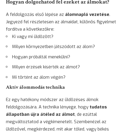
Hogyan dolgozhatod fel ezeket az álmokat?
A feldolgozás első lépése az
álomnapló vezetése
.
Jegyezd fel részletesen az álmaidat, különös figyelmet
fordítva a következőkre:
Ki vagy mi üldözött?
Milyen környezetben játszódott az álom?
Hogyan próbáltál menekülni?
Milyen érzések kísérték az álmot?
Mi történt az álom végén?
Aktív álommodás technika
Ez egy hatékony módszer az üldözéses álmok
feldolgozására. A technika lényege, hogy
tudatos
állapotban újra átéled az álmot
, de ezúttal
megváltoztatod a végkimenetelt. Szembenézel az
üldözővel, megkérdezed, mit akar tőled, vagy békés