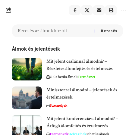
Keresés
Álmok és jelentéseik
Mit jelent csalánnal álmodni? –
Részletes álomfejtés és értelmezés
C-Cs betűs álmok
Természet
Miniszterrel álmodni – jelentések és
értelmezések
Személyek
Mit jelent konferenciával álmodni? –
Átfogó álomfejtés és értelmezés
Események
Helyszínek
K betűs álmok