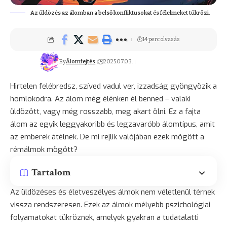
Az üldözés az álomban a belső konfliktusokat és félelmeket tükrözi.
14 perc olvasás
By
Álomfejtés
2025.07.03.
Hirtelen felébredsz, szíved vadul ver, izzadság gyöngyözik a
homlokodra. Az álom még élénken él benned – valaki
üldözött, vagy még rosszabb, meg akart ölni. Ez a fajta
álom az egyik leggyakoribb és legzavaróbb álomtípus, amit
az emberek átélnek. De mi rejlik valójában ezek mögött a
rémálmok
mögött?
Tartalom
Az üldözéses és életveszélyes álmok nem véletlenül térnek
vissza rendszeresen. Ezek az álmok mélyebb pszichológiai
folyamatokat tükröznek, amelyek gyakran a tudatalatti