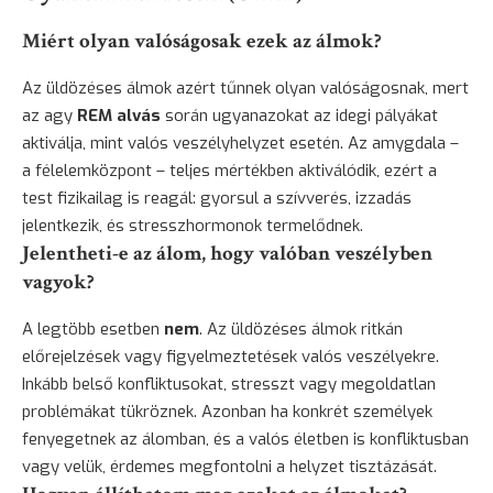
Miért olyan valóságosak ezek az álmok?
Az üldözéses álmok azért tűnnek olyan valóságosnak, mert
az agy
REM alvás
során ugyanazokat az idegi pályákat
aktiválja, mint valós veszélyhelyzet esetén. Az amygdala –
a félelemközpont – teljes mértékben aktiválódik, ezért a
test fizikailag is reagál: gyorsul a szívverés, izzadás
jelentkezik, és stresszhormonok termelődnek.
Jelentheti-e az álom, hogy valóban veszélyben
vagyok?
A legtöbb esetben
nem
. Az üldözéses álmok ritkán
előrejelzések vagy figyelmeztetések valós veszélyekre.
Inkább belső konfliktusokat, stresszt vagy megoldatlan
problémákat tükröznek. Azonban ha konkrét személyek
fenyegetnek az álomban, és a valós életben is konfliktusban
vagy velük, érdemes megfontolni a helyzet tisztázását.