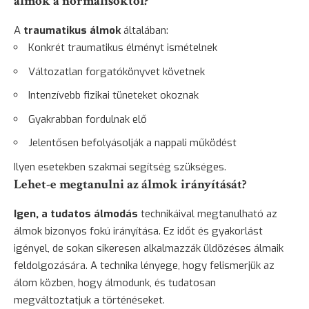
álmok a normálisoktól?
A
traumatikus álmok
általában:
Konkrét traumatikus élményt ismételnek
Változatlan forgatókönyvet követnek
Intenzívebb fizikai tüneteket okoznak
Gyakrabban fordulnak elő
Jelentősen befolyásolják a nappali működést
Ilyen esetekben szakmai segítség szükséges.
Lehet-e megtanulni az álmok irányítását?
Igen, a tudatos álmodás
technikáival megtanulható az
álmok bizonyos fokú irányítása. Ez időt és gyakorlást
igényel, de sokan sikeresen alkalmazzák üldözéses álmaik
feldolgozására. A technika lényege, hogy felismerjük az
álom közben, hogy álmodunk, és tudatosan
megváltoztatjuk a történéseket.