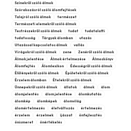
Színekről szóló álmok
Szórakozásról szóló álomfejtések
Talajról szóló álmok
természet
Természeti elemekről szóló álmok
Testrészekről szóló álmok
tudat
tudatalatti
tudatosság
Tárgyak álomban
utazás
Utazással kapcsolatos álmok
vallás
Virágokról szóló álmok
zene
Zenéről szóló álmok
Álmok jelentése
Álmok értelmezése
Álmoskönyv
Álomfejtés
Álomlexikon
Édességről szóló álmok
Élőlényekről szóló álmok
Épületekről szóló álmok
Érzelem álomban
Ételekről szóló álmok
Ünnepekről szóló álmok
állatok
álmok
álom
álomjelentés
álom jelentése
álomkutatás
álomkép
álomképek
álomvilág
álomértelmezés
életváltozás
értelmezés
érzelem
érzelmek
íjászat
önfejlesztés
önismeret
önértékelés