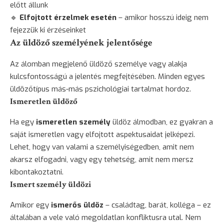
előtt állunk
🔹
Elfojtott érzelmek esetén
– amikor hosszú ideig nem
fejezzük ki érzéseinket
Az üldöző személyének jelentősége
Az álomban megjelenő üldöző személye vagy alakja
kulcsfontosságú a jelentés megfejtésében. Minden egyes
üldözőtípus más-más pszichológiai tartalmat hordoz.
Ismeretlen üldöző
Ha egy
ismeretlen személy
üldöz álmodban, ez gyakran a
saját ismeretlen vagy elfojtott aspektusaidat jelképezi.
Lehet, hogy van valami a személyiségedben, amit nem
akarsz elfogadni, vagy egy tehetség, amit nem mersz
kibontakoztatni.
Ismert személy üldözi
Amikor egy
ismerős üldöz
– családtag,
barát
, kolléga – ez
általában a vele való megoldatlan konfliktusra utal. Nem