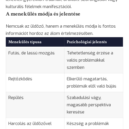
kulturális félelmek manifesztációi.
A menekülés módja és jelentése
Nemcsak az üldöző, hanem a
menekülés
módja is fontos
információt hordoz az álom értelmezésében.
Menekülés típusa
Pszichológiai jelentés
Futás, de lassú mozgás
Tehetetlenség érzése a
valós problémákkal
szemben
Rejtőzködés
Elkerülő magatartás,
problémák elől való bújás
Repülés
Szabadulási vágy,
magasabb perspektíva
keresése
Harcolás az üldözővel
Készség a problémák