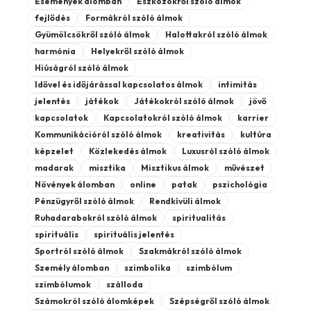
Események álomban
Eszközökről szóló álmok
fejlődés
Formákról szóló álmok
Gyümölcsökről szóló álmok
Halottakról szóló álmok
harmónia
Helyekről szóló álmok
Hiúságról szóló álmok
Idővel és időjárással kapcsolatos álmok
intimitás
jelentés
játékok
Játékokról szóló álmok
jövő
kapcsolatok
Kapcsolatokról szóló álmok
karrier
Kommunikációról szóló álmok
kreativitás
kultúra
képzelet
Közlekedés álmok
Luxusról szóló álmok
madarak
misztika
Misztikus álmok
művészet
Növények álomban
online
patak
pszichológia
Pénzügyről szóló álmok
Rendkívüli álmok
Ruhadarabokról szóló álmok
spiritualitás
spirituális
spirituális jelentés
Sportról szóló álmok
Szakmákról szóló álmok
Személy álomban
szimbolika
szimbólum
szimbólumok
szálloda
Számokról szóló álomképek
Szépségről szóló álmok