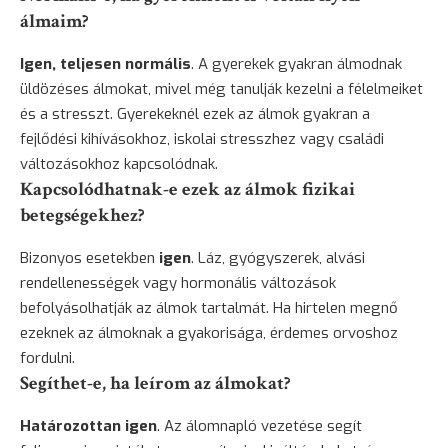
álmaim?
Igen, teljesen normális
. A gyerekek gyakran álmodnak
üldözéses álmokat, mivel még tanulják kezelni a félelmeiket
és a stresszt. Gyerekeknél ezek az álmok gyakran a
fejlődési kihívásokhoz, iskolai stresszhez vagy családi
változásokhoz kapcsolódnak.
Kapcsolódhatnak-e ezek az álmok fizikai
betegségekhez?
Bizonyos esetekben
igen
. Láz, gyógyszerek, alvási
rendellenességek vagy hormonális változások
befolyásolhatják az álmok tartalmát. Ha hirtelen megnő
ezeknek az álmoknak a gyakorisága, érdemes orvoshoz
fordulni.
Segíthet-e, ha leírom az álmokat?
Határozottan igen
. Az álomnapló vezetése segít