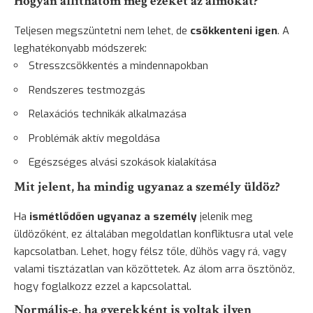
Hogyan állíthatom meg ezeket az álmokat?
Teljesen megszüntetni nem lehet, de
csökkenteni igen
. A
leghatékonyabb módszerek:
Stresszcsökkentés a mindennapokban
Rendszeres testmozgás
Relaxációs technikák alkalmazása
Problémák aktív megoldása
Egészséges alvási szokások kialakítása
Mit jelent, ha mindig ugyanaz a személy üldöz?
Ha
ismétlődően ugyanaz a személy
jelenik meg
üldözőként, ez általában megoldatlan konfliktusra utal vele
kapcsolatban. Lehet, hogy félsz tőle,
dühös
vagy rá, vagy
valami tisztázatlan van közöttetek. Az álom arra
ösztönöz
,
hogy foglalkozz ezzel a kapcsolattal.
Normális-e, ha gyerekként is voltak ilyen