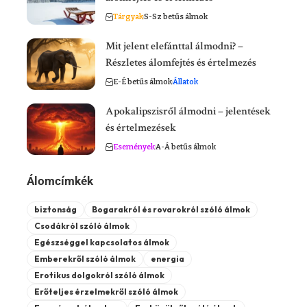
Tárgyak
S-Sz betűs álmok
Mit jelent elefánttal álmodni? –
Részletes álomfejtés és értelmezés
E-É betűs álmok
Állatok
Apokalipszisről álmodni – jelentések
és értelmezések
Események
A-Á betűs álmok
Álomcímkék
biztonság
Bogarakról és rovarokról szóló álmok
Csodákról szóló álmok
Egészséggel kapcsolatos álmok
Emberekről szóló álmok
energia
Erotikus dolgokról szóló álmok
Erőteljes érzelmekről szóló álmok