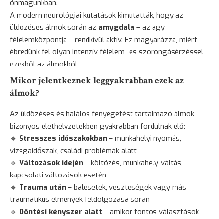
önmagunkban.
A modern neurológiai kutatások kimutatták, hogy az
üldözéses álmok során az
amygdala
– az agy
félelemközpontja – rendkívül aktív. Ez magyarázza, miért
ébredünk fel olyan intenzív
félelem
- és szorongásérzéssel
ezekből az álmokból.
Mikor jelentkeznek leggyakrabban ezek az
álmok?
Az üldözéses és halálos fenyegetést tartalmazó álmok
bizonyos élethelyzetekben gyakrabban fordulnak elő:
🔹
Stresszes időszakokban
– munkahelyi nyomás,
vizsgaidőszak, családi problémák alatt
🔹
Változások idején
– költözés, munkahely-váltás,
kapcsolati változások esetén
🔹
Trauma után
– balesetek, veszteségek vagy más
traumatikus élmények feldolgozása során
🔹
Döntési kényszer alatt
– amikor fontos választások