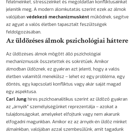
félelmeinket, stresszeinket és megoldatlan konfliktusainkat
jelenítik meg. A modern álomkutatás szerint ezek az álmok
valójában
védekező mechanizmusként
működnek, segítve
az agyat a valós életben tapasztalt feszültségek
feldolgozásában.
Az üldözéses álmok pszichológiai háttere
Az üldözéses álmok mögött álló pszichológiai
mechanizmusok összetettek és sokrétűek. Amikor
álmodban üldöznek, ez gyakran azt jelenti, hogy a valós
életben valamitől menekülsz – lehet ez egy probléma, egy
döntés, egy kapcsolati konfliktus vagy akár saját magad
egy aspektusa.
Carl Jung
híres pszichoanalitikus szerint az üldöző gyakran
az „árnyék” személyiségünket reprezentálja – azokat a
tulajdonságokat, amelyeket elfojtunk vagy nem akarunk
elfogadni magunkban. Amikor ez az árnyék-én üldöz minket
álmainkban, valójában azzal szembesülünk, amit tagadunk