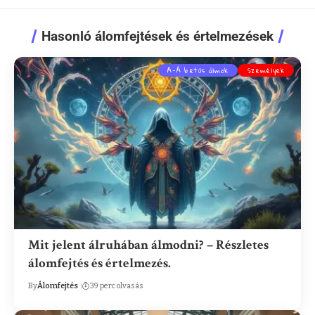
Hasonló álomfejtések és értelmezések
A-Á betűs álmok
Személyek
Mit jelent álruhában álmodni? – Részletes
álomfejtés és értelmezés.
By
Álomfejtés
39 perc olvasás