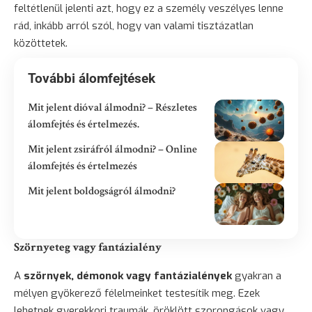
feltétlenül jelenti azt, hogy ez a személy veszélyes lenne
rád, inkább arról szól, hogy van valami tisztázatlan
közöttetek.
További álomfejtések
Mit jelent dióval álmodni? – Részletes
álomfejtés és értelmezés.
Mit jelent zsiráfról álmodni? – Online
álomfejtés és értelmezés
Mit jelent boldogságról álmodni?
Szörnyeteg vagy fantázialény
A
szörnyek, démonok vagy fantázialények
gyakran a
mélyen gyökerező félelmeinket testesítik meg. Ezek
lehetnek gyerekkori traumák, öröklött szorongások vagy