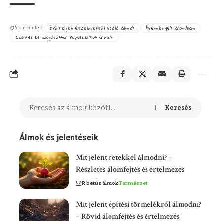
Erőteljes érzelmekről szóló álmok
Események álomban
Álom címkék:
Idővel és időjárással kapcsolatos álmok
Keresés
Álmok és jelentéseik
Mit jelent retekkel álmodni? –
Részletes álomfejtés és értelmezés
R betűs álmok
Természet
Mit jelent építési törmelékről álmodni?
– Rövid álomfejtés és értelmezés