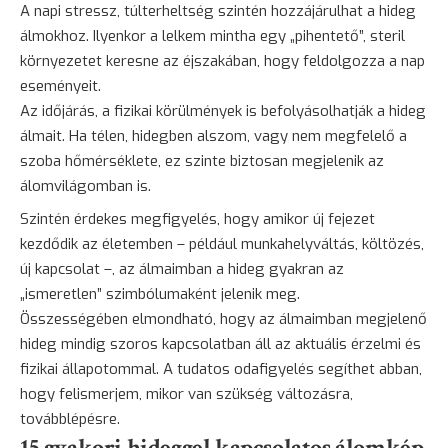
A napi stressz, túlterheltség szintén hozzájárulhat a hideg
álmokhoz. Ilyenkor a lelkem mintha egy „pihentető”, steril
környezetet keresne az éjszakában, hogy feldolgozza a nap
eseményeit.
Az időjárás, a fizikai körülmények is befolyásolhatják a hideg
álmait. Ha télen, hidegben alszom, vagy nem megfelelő a
szoba hőmérséklete, ez szinte biztosan megjelenik az
álomvilágomban is.
Szintén érdekes megfigyelés, hogy amikor új fejezet
kezdődik az életemben – például munkahelyváltás, költözés,
új kapcsolat –, az álmaimban a hideg gyakran az
„ismeretlen” szimbólumaként jelenik meg.
Összességében elmondható, hogy az álmaimban megjelenő
hideg mindig szoros kapcsolatban áll az aktuális érzelmi és
fizikai állapotommal. A tudatos odafigyelés segíthet abban,
hogy felismerjem, mikor van szükség változásra,
továbblépésre.
15 gyakori hideggel kapcsolatos álomkép