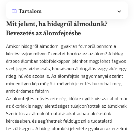
Tartalom
Mit jelent, ha hidegről álmodunk?
Bevezetés az álomfejtésbe
Amikor hidegről álmodom, gyakran felmerül bennem a
kérdés: vajon milyen üzenetet hordoz ez az álom? A hideg
érzése álomban többféleképpen jelenhet meg: lehet fagyos
szél, jeges vízbe esés, hóesésben álldogálás vagy akár egy
rideg, hűvös szoba is. Az álomfejtés hagyományai szerint
minden ilyen kép mögött mélyebb jelentés húzódhat meg,
amit érdemes feltárni.
Az álomfejtés művészete régi időkre nyúlik vissza, ahol már
az ókoriak is nagy jelentőséget tulajdonítottak az álmoknak.
Szerintük az álmok útmutatásokat adhatnak életünk
kérdéseiben, és segíthetnek feldolgozni a tudatalatti
feszültségeit. A hideg álombéli jelenléte gyakran az érzelmi