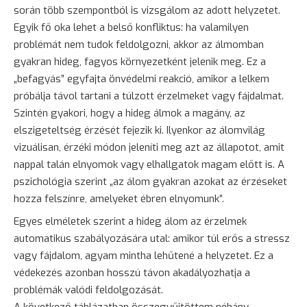
során több szempontból is vizsgálom az adott helyzetet.
Egyik fő oka lehet a belső konfliktus: ha valamilyen
problémát nem tudok feldolgozni, akkor az álmomban
gyakran hideg, fagyos környezetként jelenik meg. Ez a
„befagyás” egyfajta önvédelmi reakció, amikor a lelkem
próbálja távol tartani a túlzott érzelmeket vagy fájdalmat.
Szintén gyakori, hogy a hideg álmok a magány, az
elszigeteltség érzését fejezik ki. Ilyenkor az álomvilág
vizuálisan, érzéki módon jeleníti meg azt az állapotot, amit
nappal talán elnyomok vagy elhallgatok magam előtt is. A
pszichológia szerint „az álom gyakran azokat az érzéseket
hozza felszínre, amelyeket ébren elnyomunk”.
Egyes elméletek szerint a hideg álom az érzelmek
automatikus szabályozására utal: amikor túl erős a stressz
vagy
fájdalom
, agyam mintha lehűtené a helyzetet. Ez a
védekezés azonban hosszú távon akadályozhatja a
problémák valódi feldolgozását.
A következő táblázatban összegyűjtöttem néhány