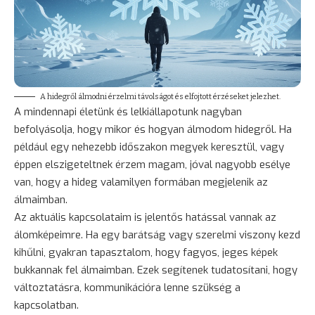
A hidegről álmodni érzelmi távolságot és elfojtott érzéseket jelezhet.
A mindennapi életünk és lelkiállapotunk nagyban
befolyásolja, hogy mikor és hogyan álmodom hidegről. Ha
például egy nehezebb időszakon megyek keresztül, vagy
éppen elszigeteltnek érzem magam, jóval nagyobb esélye
van, hogy a hideg valamilyen formában megjelenik az
álmaimban.
Az aktuális kapcsolataim is jelentős hatással vannak az
álomképeimre. Ha egy
barátság
vagy szerelmi viszony kezd
kihűlni, gyakran tapasztalom, hogy fagyos, jeges képek
bukkannak fel álmaimban. Ezek segítenek tudatosítani, hogy
változtatásra, kommunikációra lenne szükség a
kapcsolatban.