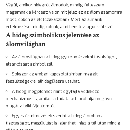
Végül, amikor hidegről álmodok, mindig felteszem
magamnak a kérdést: vajon mit jelez ez az álom számomra
most, ebben az életszakaszban? Mert az álmaink
értelmezése mindig rólunk, a mi benső világunkról szól.
A hideg szimbolikus jelentése az
álomvilágban
Az álomvilágban a hideg gyakran érzelmi távolságot,
elzárkózást szimbolizál.
Sokszor az emberi kapcsolataimban megélt
feszültségekre, elhidegülésre utalhat.
A hideg megjelenhet mint egyfajta védekező
mechanizmus is, amikor a tudatalatti próbálja megóvni
magát a lelki fájdalomtól.
Egyes értelmezések szerint a hideg álomban a
tisztaságot, megújulást is jelentheti, hisz a tél után mindig