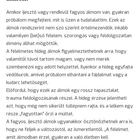
Amikor
ijesztő
vagy rendkívül fagyos álmom van, gyakran
próbálom megfejteni, mit is üzen a tudatalattim. Ezek az
álmok rendszerint nem szó szerint értelmezendők, inkább
valamilyen (bel)ső félelem,
szorongás
vagy feldolgozatlan
élmény állhat mögöttük.
A félelmetes hideg álmok figyelmeztethetnek arra, hogy
valamitől távol tartom magam, vagy nem merek
szembenézni egy adott helyzettel. Ilyenkor a hideg egyfajta
védőburok, amivel próbálom elhárítani a fájdalmat vagy a
kudarc lehetőségét.
Előfordul, hogy ezek az álmok egy rossz
tapasztalat
,
trauma feldolgozásának részei. A hideg érzése jelentheti
azt, hogy még nem sikerült túllépnem rajta, és a lelkem egy
része „fagyottan” őrzi a múltat.
A fagyos, ijesztő álmok ugyanakkor ösztönözhetnek arra is,
hogy ne féljek a változástól, az ismeretlentől. „A félelmet,
amit álmodban érzel, gyakran a való életben kell