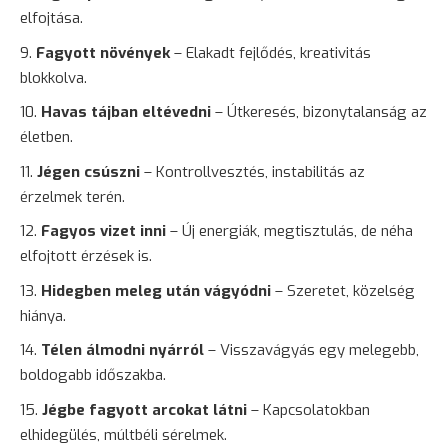
elfojtása.
Fagyott növények
– Elakadt fejlődés, kreativitás
blokkolva.
Havas tájban eltévedni
– Útkeresés, bizonytalanság az
életben.
Jégen csúszni
– Kontrollvesztés, instabilitás az
érzelmek terén.
Fagyos vizet inni
– Új energiák, megtisztulás, de néha
elfojtott érzések is.
Hidegben meleg után vágyódni
–
Szeretet
, közelség
hiánya.
Télen álmodni nyárról
– Visszavágyás egy melegebb,
boldogabb időszakba.
Jégbe fagyott arcokat látni
– Kapcsolatokban
elhidegülés, múltbéli sérelmek.