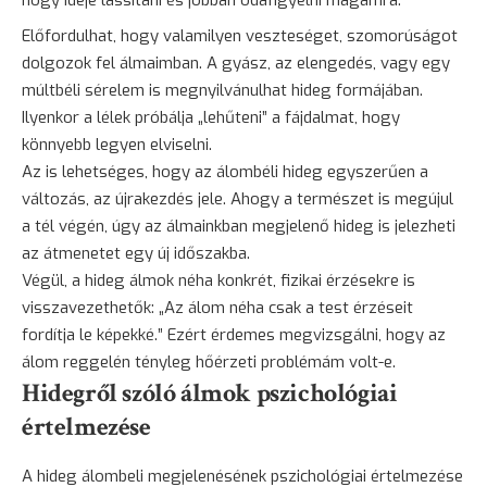
hogy ideje lassítani és jobban odafigyelni magamra.
Előfordulhat, hogy valamilyen veszteséget, szomorúságot
dolgozok fel álmaimban. A gyász, az elengedés, vagy egy
múltbéli sérelem is megnyilvánulhat hideg formájában.
Ilyenkor a lélek próbálja „lehűteni” a fájdalmat, hogy
könnyebb legyen elviselni.
Az is lehetséges, hogy az álombéli hideg egyszerűen a
változás, az újrakezdés jele. Ahogy a természet is megújul
a tél végén, úgy az álmainkban megjelenő hideg is jelezheti
az átmenetet egy új időszakba.
Végül, a hideg álmok néha konkrét, fizikai érzésekre is
visszavezethetők: „Az álom néha csak a test érzéseit
fordítja le képekké.” Ezért érdemes megvizsgálni, hogy az
álom reggelén tényleg hőérzeti problémám volt-e.
Hidegről szóló álmok pszichológiai
értelmezése
A hideg álombeli megjelenésének pszichológiai értelmezése