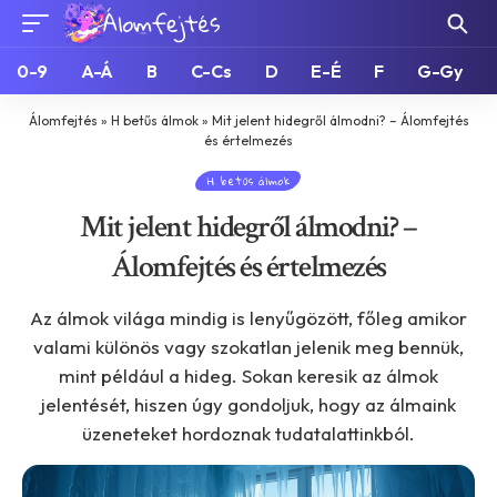
0-9
A-Á
B
C-Cs
D
E-É
F
G-Gy
Álomfejtés
»
H betűs álmok
»
Mit jelent hidegről álmodni? – Álomfejtés
és értelmezés
H betűs álmok
Mit jelent hidegről álmodni? –
Álomfejtés és értelmezés
Az álmok világa mindig is lenyűgözött, főleg amikor
valami különös vagy szokatlan jelenik meg bennük,
mint például a hideg. Sokan keresik az álmok
jelentését, hiszen úgy gondoljuk, hogy az álmaink
üzeneteket hordoznak tudatalattinkból.