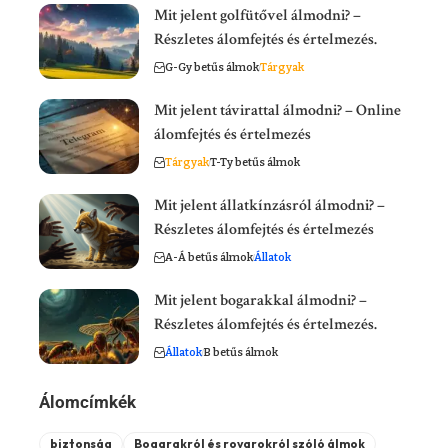
Mit jelent golfütővel álmodni? –
Részletes álomfejtés és értelmezés.
G-Gy betűs álmok
Tárgyak
Mit jelent távirattal álmodni? – Online
álomfejtés és értelmezés
Tárgyak
T-Ty betűs álmok
Mit jelent állatkínzásról álmodni? –
Részletes álomfejtés és értelmezés
A-Á betűs álmok
Állatok
Mit jelent bogarakkal álmodni? –
Részletes álomfejtés és értelmezés.
Állatok
B betűs álmok
Álomcímkék
biztonság
Bogarakról és rovarokról szóló álmok