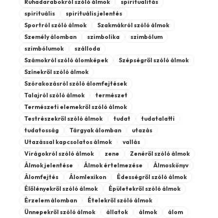
Ruhadarabokról szóló álmok
spiritualitás
spirituális
spirituális jelentés
Sportról szóló álmok
Szakmákról szóló álmok
Személy álomban
szimbolika
szimbólum
szimbólumok
szálloda
Számokról szóló álomképek
Szépségről szóló álmok
Színekről szóló álmok
Szórakozásról szóló álomfejtések
Talajról szóló álmok
természet
Természeti elemekről szóló álmok
Testrészekről szóló álmok
tudat
tudatalatti
tudatosság
Tárgyak álomban
utazás
Utazással kapcsolatos álmok
vallás
Virágokról szóló álmok
zene
Zenéről szóló álmok
Álmok jelentése
Álmok értelmezése
Álmoskönyv
Álomfejtés
Álomlexikon
Édességről szóló álmok
Élőlényekről szóló álmok
Épületekről szóló álmok
Érzelem álomban
Ételekről szóló álmok
Ünnepekről szóló álmok
állatok
álmok
álom