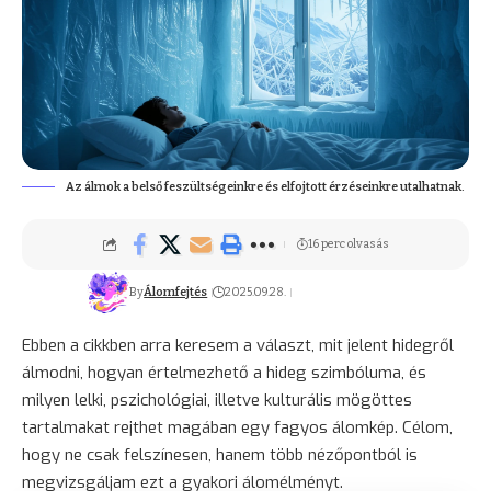
Az álmok a belső feszültségeinkre és elfojtott érzéseinkre utalhatnak.
16 perc olvasás
By
Álomfejtés
2025.09.28.
Ebben a cikkben arra keresem a választ, mit jelent hidegről
álmodni, hogyan értelmezhető a hideg szimbóluma, és
milyen lelki, pszichológiai, illetve kulturális mögöttes
tartalmakat rejthet magában egy fagyos álomkép. Célom,
hogy ne csak felszínesen, hanem több nézőpontból is
megvizsgáljam ezt a gyakori álomélményt.