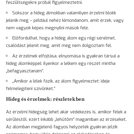
feszültségekre próbál figyelmeztetni.
Sokszor a hideg álmokban valamilyen érzelmi blokk
jelenik meg – például nehéz kimondanom, amit érzek, vagy
nem vagyok képes megnyílni mások felé.
Előfordulhat, hogy a hideg álom egy régi sérelmet,
csalódást jelenít meg, amit még nem dolgoztam fel.
Az érzelmek elfojtása, elnyomása is gyakran társul a
hideg álomképpel: ilyenkor a lelkem egy részét mintha
„befagyasztanám”.
„Amikor a lélek fázik, az álom figyelmeztet: ideje
felmelegíteni szívünket.”
Hideg és érzelmek: részletekben
Az érzelmi hidegség lehet akár védekezés is, amikor félek a
sérüléstől, ezért inkább „lehűtöm” magamban az érzéseket.
Az álomban megjelenő fagyos helyzetek gyakran jelzik