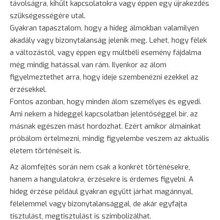
távolságra, kihűlt kapcsolatokra vagy éppen egy újrakezdés
szükségességére utal.
Gyakran tapasztalom, hogy a hideg álmokban valamilyen
akadály vagy
bizonytalanság
jelenik meg. Lehet, hogy félek
a változástól, vagy éppen egy múltbéli esemény fájdalma
még mindig hatással van rám. Ilyenkor az álom
figyelmeztethet arra, hogy ideje szembenézni ezekkel az
érzésekkel.
Fontos azonban, hogy minden álom személyes és egyedi.
Ami nekem a hideggel kapcsolatban jelentőséggel bír, az
másnak egészen mást hordozhat. Ezért amikor álmainkat
próbálom értelmezni, mindig figyelembe veszem az aktuális
életem történéseit is.
Az álomfejtés során nem csak a konkrét történésekre,
hanem a hangulatokra, érzésekre is érdemes figyelni. A
hideg érzése például gyakran együtt járhat magánnyal,
félelemmel vagy bizonytalansággal, de akár egyfajta
tisztulást, megtisztulást is szimbolizálhat.