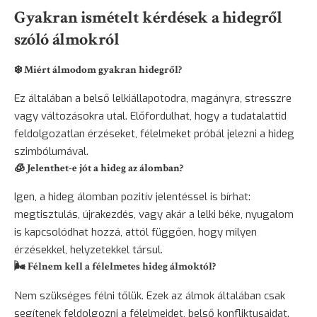
Gyakran ismételt kérdések a hidegről
szóló álmokról
❄️ Miért álmodom gyakran hidegről?
Ez általában a belső lelkiállapotodra, magányra, stresszre
vagy változásokra utal. Előfordulhat, hogy a tudatalattid
feldolgozatlan érzéseket, félelmeket próbál jelezni a hideg
szimbólumával.
🧊 Jelenthet-e jót a hideg az álomban?
Igen, a hideg álomban pozitív jelentéssel is bírhat:
megtisztulás, újrakezdés, vagy akár a lelki béke, nyugalom
is kapcsolódhat hozzá, attól függően, hogy milyen
érzésekkel, helyzetekkel társul.
🌬️ Félnem kell a félelmetes hideg álmoktól?
Nem szükséges félni tőlük. Ezek az álmok általában csak
segítenek feldolgozni a félelmeidet, belső konfliktusaidat.