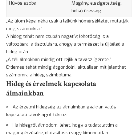
Hűvös szoba
Magány
, elszigeteltség,
belső üresség
„Az álom képei néha csak a lelkünk hőmérsékletét mutatják
meg számunkra.”
A hideg tehát nem csupán negatív; lehetőség is a
változásra, a tisztulásra, ahogy a természet is újjáéled a
hideg után.
„A téli álmokban mindig ott rejlik a tavasz ígérete.”
Érdemes tehát mindig átgondolni, aktuálisan mit jelenthet
számomra a hideg szimbóluma.
Hideg és érzelmek kapcsolata
álmainkban
Az érzelmi hidegség az álmaimban gyakran valós
kapcsolati távolságot tükröz.
Ha hidegről álmodom, lehet, hogy a tudatalattim a
magány érzésére, elutasításra vagy kimondatlan