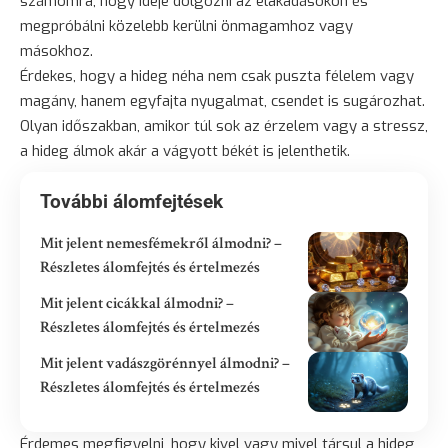
számomra, hogy ideje dolgozni az elakadásokon és
megpróbálni közelebb kerülni önmagamhoz vagy
másokhoz.
Érdekes, hogy a hideg néha nem csak puszta
félelem
vagy
magány, hanem egyfajta nyugalmat, csendet is sugározhat.
Olyan időszakban, amikor túl sok az érzelem vagy a stressz,
a hideg álmok akár a vágyott békét is jelenthetik.
További álomfejtések
Mit jelent nemesfémekről álmodni? –
Részletes álomfejtés és értelmezés
Mit jelent cicákkal álmodni? –
Részletes álomfejtés és értelmezés
Mit jelent vadászgörénnyel álmodni? –
Részletes álomfejtés és értelmezés
Érdemes megfigyelni, hogy kivel vagy mivel társul a hideg