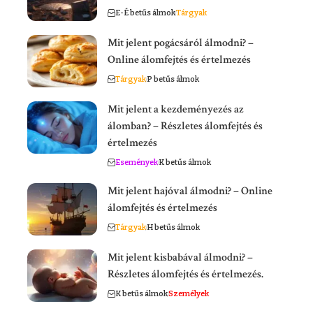
E-É betűs álmok
Tárgyak
Mit jelent pogácsáról álmodni? –
Online álomfejtés és értelmezés
Tárgyak
P betűs álmok
Mit jelent a kezdeményezés az
álomban? – Részletes álomfejtés és
értelmezés
Események
K betűs álmok
Mit jelent hajóval álmodni? – Online
álomfejtés és értelmezés
Tárgyak
H betűs álmok
Mit jelent kisbabával álmodni? –
Részletes álomfejtés és értelmezés.
K betűs álmok
Személyek