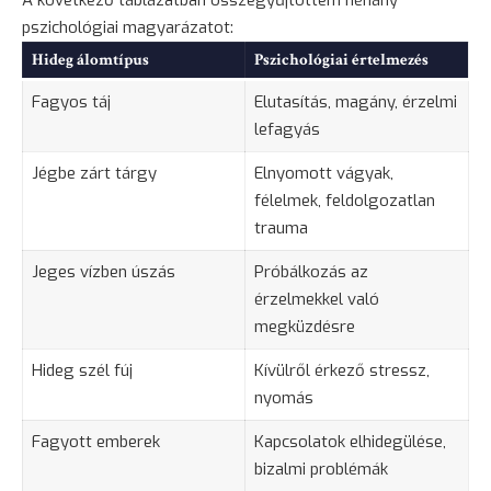
pszichológiai magyarázatot:
Hideg álomtípus
Pszichológiai értelmezés
Fagyos táj
Elutasítás, magány, érzelmi
lefagyás
Jégbe zárt tárgy
Elnyomott vágyak,
félelmek, feldolgozatlan
trauma
Jeges vízben
úszás
Próbálkozás az
érzelmekkel való
megküzdésre
Hideg szél fúj
Kívülről érkező stressz,
nyomás
Fagyott emberek
Kapcsolatok elhidegülése,
bizalmi problémák