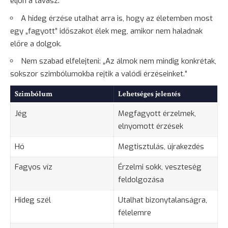
eljön a tavasz.
A hideg érzése utalhat arra is, hogy az életemben most
egy „fagyott” időszakot élek meg, amikor nem haladnak
előre a dolgok.
Nem szabad elfelejteni: „Az álmok nem mindig konkrétak,
sokszor szimbólumokba rejtik a valódi érzéseinket.”
Szimbólum
Lehetséges jelentés
Jég
Megfagyott érzelmek,
elnyomott érzések
Hó
Megtisztulás, újrakezdés
Fagyos víz
Érzelmi sokk, veszteség
feldolgozása
Hideg szél
Utalhat bizonytalanságra,
félelemre