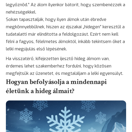
legyőznöd.” Az álom ilyenkor bátorít, hogy szembenézzek a
nehézségekkel.
Sokan tapasztalják, hogy ilyen álmok után ébredve
megkönnyebbülnek, hiszen az éjszakai „hidegen” keresztül a
tudatalatti már elindította a feldolgozást. Ezért nem kell
félni a fagyos, félelmetes álmoktól, inkább tekintsem őket a
lelki megújulás első lépésének.
Ha visszatérő, kifejezetten ijesztő hideg álmom van,
érdemes lehet szakemberhez fordulni, hogy közösen
megfejtsük az üzenetet, és megtaláljam a lelki egyensúlyt.
Hogyan befolyásolja a mindennapi
életünk a hideg álmait?