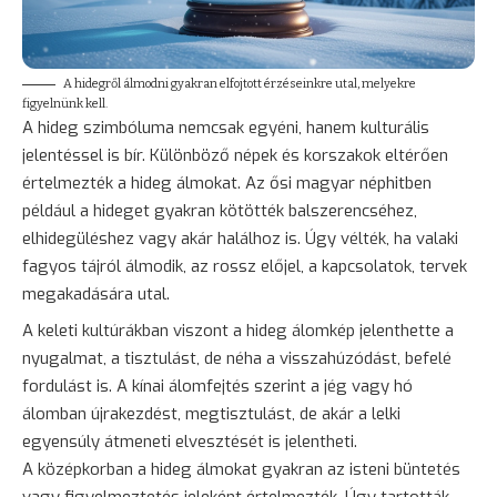
A hidegről álmodni gyakran elfojtott érzéseinkre utal, melyekre
figyelnünk kell.
A hideg szimbóluma nemcsak egyéni, hanem kulturális
jelentéssel is bír. Különböző népek és korszakok eltérően
értelmezték a hideg álmokat. Az ősi magyar néphitben
például a hideget gyakran kötötték balszerencséhez,
elhidegüléshez vagy akár halálhoz is. Úgy vélték, ha valaki
fagyos tájról álmodik, az rossz előjel, a kapcsolatok, tervek
megakadására utal.
A keleti kultúrákban viszont a hideg álomkép jelenthette a
nyugalmat, a tisztulást, de néha a visszahúzódást, befelé
fordulást is. A kínai álomfejtés szerint a jég vagy hó
álomban újrakezdést, megtisztulást, de akár a lelki
egyensúly átmeneti elvesztését is jelentheti.
A középkorban a hideg álmokat gyakran az isteni
büntetés