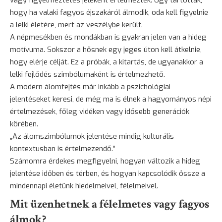
vagy figyelmeztetés jeleként értelmezték. Úgy tartották,
hogy ha valaki fagyos éjszakáról álmodik, oda kell figyelnie
a lelki életére, mert az veszélybe került.
A népmesékben és mondákban is gyakran jelen van a hideg
motívuma. Sokszor a hősnek egy jeges úton kell átkelnie,
hogy elérje célját. Ez a próbák, a kitartás, de ugyanakkor a
lelki fejlődés szimbólumaként is értelmezhető.
A modern álomfejtés már inkább a pszichológiai
jelentéseket keresi, de még ma is élnek a hagyományos népi
értelmezések, főleg vidéken vagy idősebb generációk
körében.
„Az álomszimbólumok jelentése mindig kulturális
kontextusban is értelmezendő.”
Számomra érdekes megfigyelni, hogyan változik a hideg
jelentése időben és térben, és hogyan kapcsolódik össze a
mindennapi életünk hiedelmeivel, félelmeivel.
Mit üzenhetnek a félelmetes vagy fagyos
álmok?