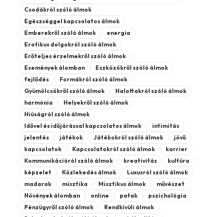
Csodákról szóló álmok
Egészséggel kapcsolatos álmok
Emberekről szóló álmok
energia
Erotikus dolgokról szóló álmok
Erőteljes érzelmekről szóló álmok
Események álomban
Eszközökről szóló álmok
fejlődés
Formákról szóló álmok
Gyümölcsökről szóló álmok
Halottakról szóló álmok
harmónia
Helyekről szóló álmok
Hiúságról szóló álmok
Idővel és időjárással kapcsolatos álmok
intimitás
jelentés
játékok
Játékokról szóló álmok
jövő
kapcsolatok
Kapcsolatokról szóló álmok
karrier
Kommunikációról szóló álmok
kreativitás
kultúra
képzelet
Közlekedés álmok
Luxusról szóló álmok
madarak
misztika
Misztikus álmok
művészet
Növények álomban
online
patak
pszichológia
Pénzügyről szóló álmok
Rendkívüli álmok