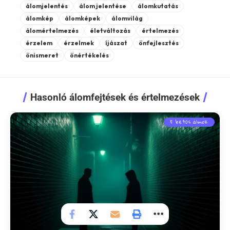
álomjelentés
álom jelentése
álomkutatás
álomkép
álomképek
álomvilág
álomértelmezés
életváltozás
értelmezés
érzelem
érzelmek
íjászat
önfejlesztés
önismeret
önértékelés
Hasonló álomfejtések és értelmezések
F betűs álmok