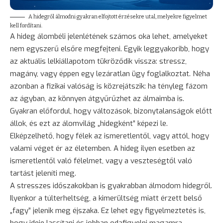
A hidegről álmodni gyakran elfojtott érzésekre utal, melyekre figyelmet
kell fordítani.
A hideg álombéli jelenlétének számos oka lehet, amelyeket
nem egyszerű elsőre megfejteni. Egyik leggyakoribb, hogy
az aktuális lelkiállapotom tükröződik vissza: stressz,
magány, vagy éppen egy lezáratlan ügy foglalkoztat. Néha
azonban a fizikai valóság is közrejátszik: ha tényleg fázom
az ágyban, az könnyen átgyűrűzhet az álmaimba is.
Gyakran előfordul, hogy változások, bizonytalanságok előtt
állok, és ezt az álomvilág „hidegként” képezi le.
Elképzelhető, hogy félek az ismeretlentől, vagy attól, hogy
valami véget ér az életemben. A hideg ilyen esetben az
ismeretlentől való félelmet, vagy a veszteségtől való
tartást jeleníti meg.
A stresszes időszakokban is gyakrabban álmodom hidegről.
Ilyenkor a túlterheltség, a kimerültség miatt érzett belső
„fagy” jelenik meg éjszaka. Ez lehet egy figyelmeztetés is,