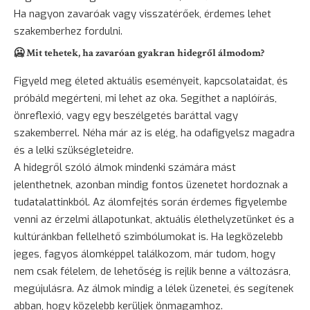
Ha nagyon zavaróak vagy visszatérőek, érdemes lehet
szakemberhez fordulni.
🥶 Mit tehetek, ha zavaróan gyakran hidegről álmodom?
Figyeld meg életed aktuális eseményeit, kapcsolataidat, és
próbáld megérteni, mi lehet az oka. Segíthet a naplóírás,
önreflexió, vagy egy beszélgetés baráttal vagy
szakemberrel. Néha már az is elég, ha odafigyelsz magadra
és a lelki szükségleteidre.
A hidegről szóló álmok mindenki számára mást
jelenthetnek, azonban mindig fontos üzenetet hordoznak a
tudatalattinkból. Az álomfejtés során érdemes figyelembe
venni az érzelmi állapotunkat, aktuális élethelyzetünket és a
kultúránkban fellelhető szimbólumokat is. Ha legközelebb
jeges, fagyos álomképpel találkozom, már tudom, hogy
nem csak félelem, de lehetőség is rejlik benne a változásra,
megújulásra. Az álmok mindig a lélek üzenetei, és segítenek
abban, hogy közelebb kerüljek önmagamhoz.