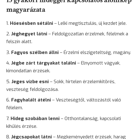
magyarázata
Hóesésben sétálni
– Lelki megtisztulás, új kezdet jele.
Jéghegyet látni
– Feldolgozatlan érzelmek, félelmek a
felszín alatt.
Fagyos szélben állni
– Érzelmi elszigeteltség, magány.
Jégbe zárt tárgyakat találni
– Elnyomott vágyak,
kimondatlan érzések.
Jeges vízbe esni
– Sokk, hirtelen érzelemkitörés,
veszteség feldolgozása.
Fagyhalált átélni
– Veszteségtől, változástól való
félelem.
Hideg szobában lenni
– Otthontalanság, kapcsolati
kihűlés érzése.
Jégcsapokat látni
– Megkeményedett érzések,
harag