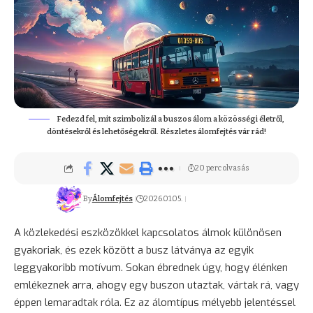
Fedezd fel, mit szimbolizál a buszos álom a közösségi életről,
döntésekről és lehetőségekről. Részletes álomfejtés vár rád!
20 perc olvasás
By
Álomfejtés
2026.01.05.
A közlekedési eszközökkel kapcsolatos álmok különösen
gyakoriak, és ezek között a busz látványa az egyik
leggyakoribb motívum. Sokan ébrednek úgy, hogy élénken
emlékeznek arra, ahogy egy buszon utaztak, vártak rá, vagy
éppen lemaradtak róla. Ez az álomtípus mélyebb jelentéssel