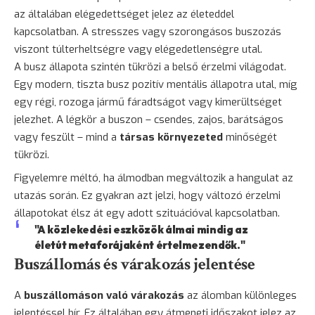
az általában elégedettséget jelez az életeddel
kapcsolatban. A stresszes vagy szorongásos buszozás
viszont túlterheltségre vagy elégedetlenségre utal.
A busz állapota szintén tükrözi a belső érzelmi világodat.
Egy modern, tiszta busz pozitív mentális állapotra utal, míg
egy régi, rozoga jármű fáradtságot vagy kimerültséget
jelezhet. A légkör a buszon – csendes, zajos, barátságos
vagy feszült – mind a
társas környezeted
minőségét
tükrözi.
Figyelemre méltó, ha álmodban megváltozik a hangulat az
utazás során. Ez gyakran azt jelzi, hogy változó érzelmi
állapotokat élsz át egy adott szituációval kapcsolatban.
"A közlekedési eszközök álmai mindig az
életút metaforájaként értelmezendők."
Buszállomás és várakozás jelentése
A
buszállomáson való várakozás
az álomban különleges
jelentéssel bír. Ez általában egy átmeneti időszakot jelez az