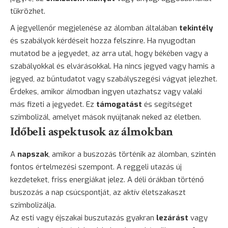
tükrözhet.
A jegyellenőr megjelenése az álomban általában
tekintély
és szabályok kérdéseit hozza felszínre. Ha nyugodtan
mutatod be a jegyedet, az arra utal, hogy békében vagy a
szabályokkal és elvárásokkal. Ha nincs jegyed vagy hamis a
jegyed, az bűntudatot vagy szabályszegési vágyat jelezhet.
Érdekes, amikor álmodban ingyen utazhatsz vagy valaki
más fizeti a jegyedet. Ez
támogatást
és segítséget
szimbolizál, amelyet mások nyújtanak neked az életben.
Időbeli aspektusok az álmokban
A
napszak
, amikor a buszozás történik az álomban, szintén
fontos értelmezési szempont. A reggeli utazás új
kezdeteket, friss energiákat jelez. A déli órákban történő
buszozás a nap csúcspontját, az aktív életszakaszt
szimbolizálja.
Az esti vagy éjszakai buszutazás gyakran
lezárást
vagy