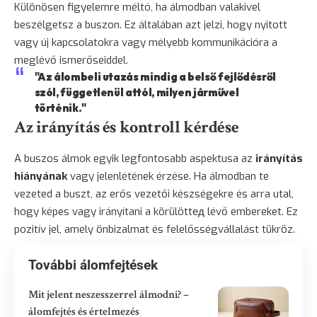
Különösen figyelemre méltó, ha álmodban valakivel
beszélgetsz a buszon. Ez általában azt jelzi, hogy nyitott
vagy új kapcsolatokra vagy mélyebb kommunikációra a
meglévő ismerőseiddel.
"Az álombeli utazás mindig a belső fejlődésről
szól, függetlenül attól, milyen járművel
történik."
Az irányítás és kontroll kérdése
A buszos álmok egyik legfontosabb aspektusa az
irányítás
hiányának
vagy jelenlétének érzése. Ha álmodban te
vezeted a buszt, az erős vezetői készségekre és arra utal,
hogy képes vagy irányítani a körülöttед lévő embereket. Ez
pozitív jel, amely önbizalmat és felelősségvállalást tükröz.
További álomfejtések
Mit jelent neszesszerrel álmodni? –
álomfejtés és értelmezés