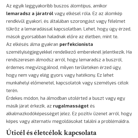
Az egyik leggyakoribb buszos álomtípus, amikor
lemaradsz a járatról
vagy elkésel róla. Ez az álomkép
rendkívül gyakori, és általában szorongást vagy félelmet
tükröz a lemaradással kapcsolatban. Lehet, hogy úgy érzed,
mások gyorsabban haladnak előre az életben, mint te.
Az elkésés álma gyakran
perfekcionista
személyiségjegyekkel rendelkező embereknél jelentkezik. Ha
rendszeresen álmodsz arról, hogy lemaradsz a buszról,
érdemes megvizsgálnod, milyen területeken érzed úgy,
hogy nem vagy elég gyors vagy hatékony. Ez lehet
munkahelyi előmenetel, kapcsolatok vagy személyes célok
terén.
Érdekes módon, ha álmodban utolérted a buszt vagy egy
másik járat érkezik, az
rugalmasságot
és
alkalmazkodóképességet jelez. Ez pozitív üzenet arról, hogy
képes vagy alternatív megoldásokat találni a problémáidra.
Úticél és életcélok kapcsolata