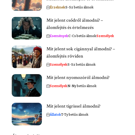
Érzelmek
S-Sz betűs álmok
Mit jelent csődről álmodni? –
álomfejtés és értelmezés
Események
C-Cs betűs álmok
Személyek
Mit jelent sok cigánnyal álmodni? –
álomfejtés röviden
Személyek
S-Sz betűs álmok
Mit jelent nyomozóról álmodni?
Személyek
N-Ny betűs álmok
Mit jelent tigrissel álmodni?
Állatok
T-Ty betűs álmok