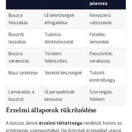
jelentés
Buszra
Új lehetőségek
Kényszerű
felszállás
elfogadása
változások
Buszról
Tudatos
Feladás,
leszállás
döntéshozatal
lemondás
Buszra
Türelem,
Passzivitás,
várakozás
felkészülés
várakozás
Busz vezetése
Vezetői készségek
Túlzott
kontrollvágy
Lemaradás a
Új perspektívák
Szorongás,
buszról
keresése
félelem
Érzelmi állapotok tükröződése
A buszos álmok
érzelmi töltettsége
rendkívül fontos az
értelmezés szempontjából. Ha örömteli érzésekkel utazol,