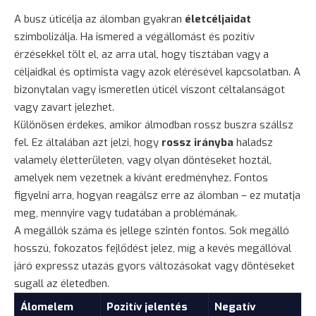
A busz úticélja az álomban gyakran
életcéljaidat
szimbolizálja. Ha ismered a végállomást és pozitív
érzésekkel tölt el, az arra utal, hogy tisztában vagy a
céljaidkal és optimista vagy azok elérésével kapcsolatban. A
bizonytalan vagy ismeretlen úticél viszont céltalanságot
vagy zavart jelezhet.
Különösen érdekes, amikor álmodban rossz buszra szállsz
fel. Ez általában azt jelzi, hogy
rossz irányba
haladsz
valamely életterületen, vagy olyan döntéseket hoztál,
amelyek nem vezetnek a kívánt eredményhez. Fontos
figyelni arra, hogyan reagálsz erre az álomban – ez mutatja
meg, mennyire vagy tudatában a problémának.
A megállók száma és jellege szintén fontos. Sok megálló
hosszú, fokozatos fejlődést jelez, míg a kevés megállóval
járó expressz utazás gyors változásokat vagy döntéseket
sugall az életedben.
Álomelem
Pozitív jelentés
Negatív