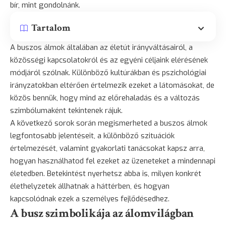
bír, mint gondolnánk.
Tartalom
A buszos álmok általában az életút irányváltásairól, a
közösségi kapcsolatokról és az egyéni céljaink elérésének
módjáról szólnak. Különböző kultúrákban és pszichológiai
irányzatokban eltérően értelmezik ezeket a látomásokat, de
közös bennük, hogy mind az előrehaladás és a változás
szimbólumaként tekintenek rájuk.
A következő sorok során megismerheted a buszos álmok
legfontosabb jelentéseit, a különböző szituációk
értelmezését, valamint gyakorlati tanácsokat kapsz arra,
hogyan használhatod fel ezeket az üzeneteket a mindennapi
életedben. Betekintést nyerhetsz abba is, milyen konkrét
élethelyzetek állhatnak a háttérben, és hogyan
kapcsolódnak ezek a személyes fejlődésedhez.
A busz szimbolikája az álomvilágban