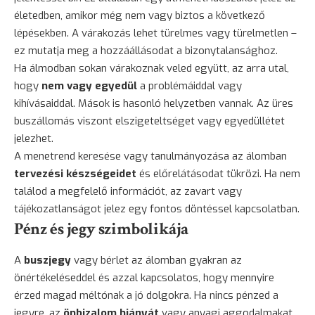
életedben, amikor még nem vagy biztos a következő
lépésekben. A várakozás lehet türelmes vagy türelmetlen –
ez mutatja meg a hozzáállásodat a bizonytalansághoz.
Ha álmodban sokan várakoznak veled együtt, az arra utal,
hogy
nem vagy egyedül
a problémáiddal vagy
kihívásaiddal. Mások is hasonló helyzetben vannak. Az üres
buszállomás viszont elszigeteltséget vagy egyedüllétet
jelezhet.
A menetrend keresése vagy tanulmányozása az álomban
tervezési készségeidet
és előrelátásodat tükrözi. Ha nem
találod a megfelelő információt, az zavart vagy
tájékozatlanságot jelez egy fontos döntéssel kapcsolatban.
Pénz és jegy szimbolikája
A
buszjegy
vagy bérlet az álomban gyakran az
önértékeléseddel és azzal kapcsolatos, hogy mennyire
érzed magad méltónak a jó dolgokra. Ha nincs pénzed a
jegyre, az
önbizalom hiányát
vagy anyagi aggodalmakat