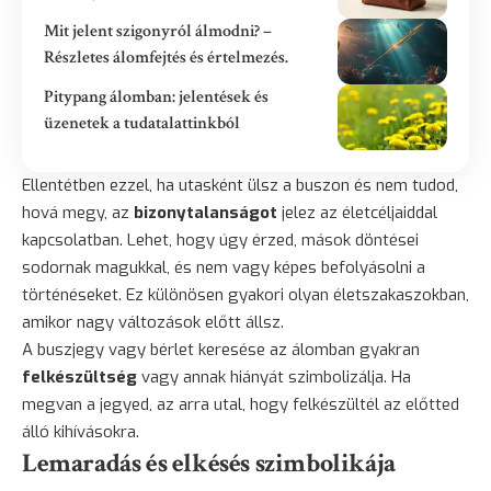
Mit jelent szigonyról álmodni? –
Részletes álomfejtés és értelmezés.
Pitypang álomban: jelentések és
üzenetek a tudatalattinkból
Ellentétben ezzel, ha utasként ülsz a buszon és nem tudod,
hová megy, az
bizonytalanságot
jelez az életcéljaiddal
kapcsolatban. Lehet, hogy úgy érzed, mások döntései
sodornak magukkal, és nem vagy képes befolyásolni a
történéseket. Ez különösen gyakori olyan életszakaszokban,
amikor nagy változások előtt állsz.
A buszjegy vagy bérlet keresése az álomban gyakran
felkészültség
vagy annak hiányát szimbolizálja. Ha
megvan a jegyed, az arra utal, hogy felkészültél az előtted
álló kihívásokra.
Lemaradás és elkésés szimbolikája