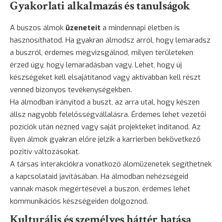
Gyakorlati alkalmazás és tanulságok
A buszos álmok
üzeneteit
a mindennapi életben is
hasznosíthatod. Ha gyakran álmodsz arról, hogy lemaradsz
a buszról, érdemes megvizsgálnod, milyen területeken
érzed úgy, hogy lemaradásban vagy. Lehet, hogy új
készségeket kell elsajátítanod vagy aktívabban kell részt
venned bizonyos tevékenységekben.
Ha álmodban irányítod a buszt, az arra utal, hogy készen
állsz nagyobb felelősségvállalásra. Érdemes lehet vezetői
pozíciók után nézned vagy saját projekteket indítanod. Az
ilyen álmok gyakran előre jelzik a karrierben bekövetkező
pozitív változásokat.
A társas interakciókra vonatkozó álomüzenetek segíthetnek
a kapcsolataid javításában. Ha álmodban nehézségeid
vannak mások megértésével a buszon, érdemes lehet
kommunikációs készségeiden dolgoznod.
Kulturális és személyes háttér hatása