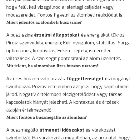
hogy felül kell vizsgálnod a jelenlegi céljaidat vagy
módszereidet. Fontos figyelni az álombeli reakciódat is.
Miért jelentős az álombeli busz színe?
A busz színe
érzelmi állapotokat
és energiákat tükröz.
Piros: szenvedély, energia; Kék: nyugalom, stabilitás; Sárga:
optimizmus, kreativitás; Fekete: rejtély, ismeretlen
változások. A szín segít pontosítani az álom üzenetét.
Mit jelent, ha álmomban üres buszon utazom?
Az üres buszon való utazás
függetlenséget
és magányt
szimbolizál. Pozitív értelemben azt jelzi, hogy saját utadat
járod. Negatív értelemben elszigetelődést vagy társas
kapcsolatok hiányát jelezheti. A kontextus és érzések
alapján értelmezendő.
Miért fontos a buszmegálló az álomban?
A buszmegálló
átmeneti időszakot
és várakozást
szimbolizál. Ha várakozol a megállóban, az arra utal, hogy