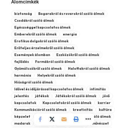
Álomcímkék
biztonság
Bogarakról és rovarokról szóló álmok
Csodákról szóló álmok
Egészséggel kapcsolatos álmok
Emberekről szóló álmok
energia
Erotikus dolgokról szóló álmok
Erőteljes érzelmekről szóló álmok
Események álomban
Eszközökről szóló álmok
fejlődés
Formákról szóló álmok
Gyümölcsökről szóló álmok
Halottakról szóló álmok
harmónia
Helyekről szóló álmok
Hiúságról szóló álmok
Idővel és időjárással kapcsolatos álmok
intimitás
jelentés
játékok
Játékokról szóló álmok
jövő
kapcsolatok
Kapcsolatokról szóló álmok
karrier
Kommunikációról szóló álmok
kreativitás
kultúra
képzelet
Közlekedés álmok
Luxusról szóló álmok
madarak
misztika
Misztikus álmok
művészet