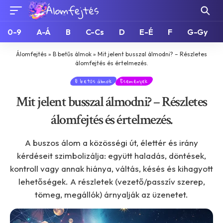
0-9
A-Á
B
C-Cs
D
E-É
F
G-Gy
Álomfejtés
»
B betűs álmok
»
Mit jelent busszal álmodni? – Részletes
álomfejtés és értelmezés.
B betűs álmok
Események
Mit jelent busszal álmodni? – Részletes
álomfejtés és értelmezés.
A buszos álom a közösségi út, élettér és irány
kérdéseit szimbolizálja: együtt haladás, döntések,
kontroll vagy annak hiánya, váltás, késés és kihagyott
lehetőségek. A részletek (vezető/passzív szerep,
tömeg, megállók) árnyalják az üzenetet.