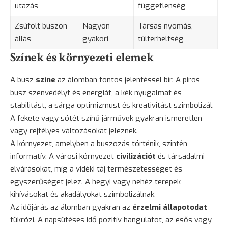
utazás
függetlenség
Zsúfolt buszon
Nagyon
Társas nyomás,
állás
gyakori
túlterheltség
Színek és környezeti elemek
A busz
színe
az álomban fontos jelentéssel bír. A piros
busz szenvedélyt és energiát, a kék nyugalmat és
stabilitást, a sárga optimizmust és kreativitást szimbolizál.
A fekete vagy sötét színű járművek gyakran ismeretlen
vagy rejtélyes változásokat jeleznek.
A környezet, amelyben a buszozás történik, szintén
informatív. A városi környezet
civilizációt
és társadalmi
elvárásokat, míg a vidéki táj természetességet és
egyszerűséget jelez. A hegyi vagy nehéz terepek
kihívásokat és akadályokat szimbolizálnak.
Az időjárás az álomban gyakran az
érzelmi állapotodat
tükrözi. A napsütéses idő pozitív hangulatot, az esős vagy