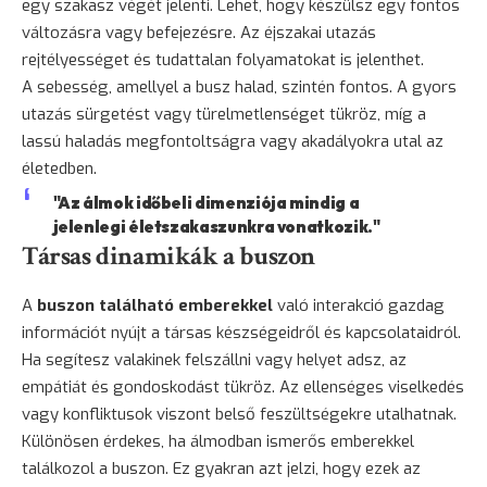
egy szakasz végét jelenti. Lehet, hogy készülsz egy fontos
változásra vagy befejezésre. Az éjszakai utazás
rejtélyességet és tudattalan folyamatokat is jelenthet.
A sebesség, amellyel a busz halad, szintén fontos. A gyors
utazás sürgetést vagy türelmetlenséget tükröz, míg a
lassú haladás megfontoltságra vagy akadályokra utal az
életedben.
"Az álmok időbeli dimenziója mindig a
jelenlegi életszakaszunkra vonatkozik."
Társas dinamikák a buszon
A
buszon található emberekkel
való interakció gazdag
információt nyújt a társas készségeidről és kapcsolataidról.
Ha segítesz valakinek felszállni vagy helyet adsz, az
empátiát és gondoskodást tükröz. Az ellenséges viselkedés
vagy konfliktusok viszont belső feszültségekre utalhatnak.
Különösen érdekes, ha álmodban ismerős emberekkel
találkozol a buszon. Ez gyakran azt jelzi, hogy ezek az