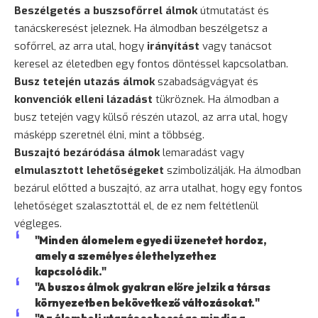
Beszélgetés a buszsofőrrel álmok
útmutatást és
tanácskeresést jeleznek. Ha álmodban beszélgetsz a
sofőrrel, az arra utal, hogy
irányítást
vagy tanácsot
keresel az életedben egy fontos döntéssel kapcsolatban.
Busz tetején utazás álmok
szabadságvágyat és
konvenciók elleni lázadást
tükröznek. Ha álmodban a
busz tetején vagy külső részén utazol, az arra utal, hogy
másképp szeretnél élni, mint a többség.
Buszajtó bezáródása álmok
lemaradást vagy
elmulasztott lehetőségeket
szimbolizálják. Ha álmodban
bezárul előtted a buszajtó, az arra utalhat, hogy egy fontos
lehetőséget szalasztottál el, de ez nem feltétlenül
végleges.
"Minden álomelem egyedi üzenetet hordoz,
amely a személyes élethelyzethez
kapcsolódik."
"A buszos álmok gyakran előre jelzik a társas
környezetben bekövetkező változásokat."