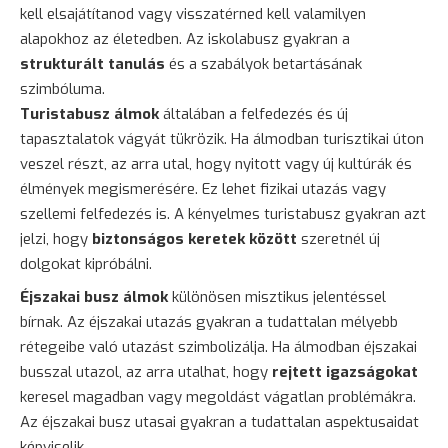
kell elsajátítanod vagy visszatérned kell valamilyen
alapokhoz az életedben. Az iskolabusz gyakran a
strukturált tanulás
és a szabályok betartásának
szimbóluma.
Turistabusz álmok
általában a felfedezés és új
tapasztalatok vágyát tükrözik. Ha álmodban turisztikai úton
veszel részt, az arra utal, hogy nyitott vagy új kultúrák és
élmények megismerésére. Ez lehet fizikai utazás vagy
szellemi felfedezés is. A kényelmes turistabusz gyakran azt
jelzi, hogy
biztonságos keretek között
szeretnél új
dolgokat kipróbálni.
Éjszakai busz álmok
különösen misztikus jelentéssel
bírnak. Az éjszakai utazás gyakran a tudattalan mélyebb
rétegeibe való utazást szimbolizálja. Ha álmodban éjszakai
busszal utazol, az arra utalhat, hogy
rejtett igazságokat
keresel magadban vagy megoldást vágatlan problémákra.
Az éjszakai busz utasai gyakran a tudattalan aspektusaidat
képviselik.