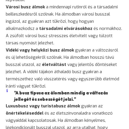
Városi busz álmok
a mindennapi rutinról és a társadalmi
beilleszkedésről szólnak. Ha álmodban városi busszal
ingázol, az gyakran azt tükrözi, hogy hogyan
alkalmazkodsz a
társadalmi elvárásokhoz
és normákhoz.
A zsúfolt városi busz stresszes életvitelt vagy túlzott
társas nyomást jelezhet.
Vidéki vagy helyközi busz álmok
gyakran a változásról
és új lehetőségekről szólnak. Ha álmodban hosszú távú
busszal utazol, az
életváltást
vagy jelentős döntéseket
jelezhet. A vidéki tájakon áthaladó busz gyakran a
természethez való visszatérés vagy egyszerűbb életmód
iránti vágyat tükrözi.
"A busz típusa az álomban mindig a változás
jellegét és sebességét jelzi."
Luxusbusz vagy turistabusz álmok
gyakran az
önértékeléseddel
és az életszínvonaladra vonatkozó
vágyaiddal kapcsolatosak. Ha álmodban kényelmes,
légkondicionált busszal utazol, az arra utalhat, hogy