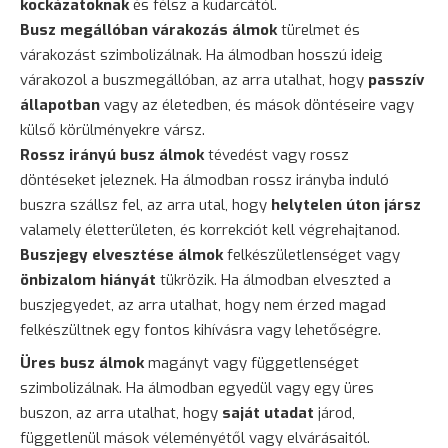
kockázatoknak
és félsz a kudarcától.
Busz megállóban várakozás álmok
türelmet és
várakozást szimbolizálnak. Ha álmodban hosszú ideig
várakozol a buszmegállóban, az arra utalhat, hogy
passzív
állapotban
vagy az életedben, és mások döntéseire vagy
külső körülményekre vársz.
Rossz irányú busz álmok
tévedést vagy rossz
döntéseket jeleznek. Ha álmodban rossz irányba induló
buszra szállsz fel, az arra utal, hogy
helytelen úton jársz
valamely életterületen, és korrekciót kell végrehajtanod.
Buszjegy elvesztése álmok
felkészületlenséget vagy
önbizalom hiányát
tükrözik. Ha álmodban elveszted a
buszjegyedet, az arra utalhat, hogy nem érzed magad
felkészültnek egy fontos kihívásra vagy lehetőségre.
Üres busz álmok
magányt vagy függetlenséget
szimbolizálnak. Ha álmodban egyedül vagy egy üres
buszon, az arra utalhat, hogy
saját utadat
járod,
függetlenül mások véleményétől vagy elvárásaitól.