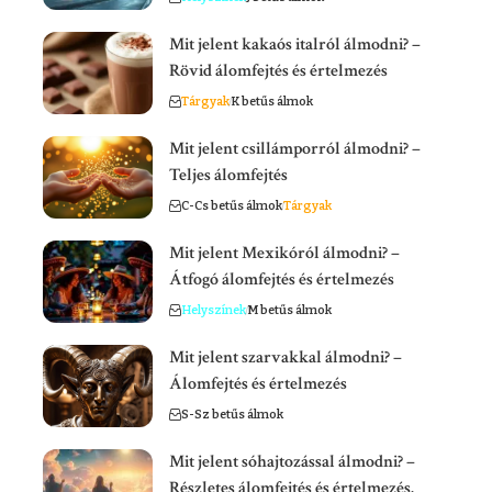
Mit jelent kakaós italról álmodni? –
Rövid álomfejtés és értelmezés
Tárgyak
K betűs álmok
Mit jelent csillámporról álmodni? –
Teljes álomfejtés
C-Cs betűs álmok
Tárgyak
Mit jelent Mexikóról álmodni? –
Átfogó álomfejtés és értelmezés
Helyszínek
M betűs álmok
Mit jelent szarvakkal álmodni? –
Álomfejtés és értelmezés
S-Sz betűs álmok
Mit jelent sóhajtozással álmodni? –
Részletes álomfejtés és értelmezés.