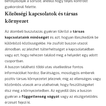
befolyásolják a sorsod, anélkül hogy teljes kontrollt
gyakorolnál felette.
Közösségi kapcsolatok és társas
környezet
Az álombeli buszutazás gyakran tükrözi a
társas
kapcsolataink minőségét
és azt, hogyan illeszkedünk be
különböző közösségekbe. Ha zsúfolt buszon utazol
álmodban, az jelezhet túlterheltséget a kapcsolataidban
vagy azt, hogy nehezen találod meg a helyedet egy adott
csoportban.
A buszon található többi utas viselkedése fontos
információkat hordoz. Barátságos, mosolygós emberek
pozitív társas környezetet jeleznek, míg az ellenséges vagy
közömbös utasok arra utalhatnak, hogy feszültségeket
élsz meg a környezetedben. Az egyedül ülés a buszon
gyakran a
függetlenség vágyát
vagy az elszigetelődés
érzését fejezi ki.