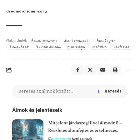
dreamdictionary.org
Álmok jelentése
álomértelmezés
Álomfejtés
Álom címkék:
álomkutatás
busszal álmodni
pszichológia
spirituális
szimbolika
Keresés
Álmok és jelentéseik
Mit jelent járdaszegéllyel álmodni? –
Részletes álomfejtés és értelmezés.
Helyszínek
J betűs álmok