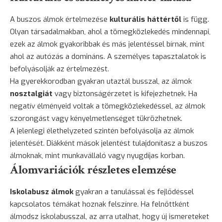
A buszos álmok értelmezése
kulturális háttértől
is függ.
Olyan társadalmakban, ahol a tömegközlekedés mindennapi,
ezek az álmok gyakoribbak és más jelentéssel bírnak, mint
ahol az autózás a domináns. A személyes tapasztalatok is
befolyásolják az értelmezést.
Ha gyerekkorodban gyakran utaztál busszal, az álmok
nosztalgiát
vagy biztonságérzetet is kifejezhetnek. Ha
negatív élményeid voltak a tömegközlekedéssel, az álmok
szorongást vagy kényelmetlenséget tükrözhetnek.
A jelenlegi élethelyzeted szintén befolyásolja az álmok
jelentését. Diákként mások jelentést tulajdonítasz a buszos
álmoknak, mint munkavállaló vagy nyugdíjas korban.
Álomvariációk részletes elemzése
Iskolabusz álmok
gyakran a tanulással és fejlődéssel
kapcsolatos témákat hoznak felszínre. Ha felnőttként
álmodsz iskolabusszal, az arra utalhat, hogy új ismereteket