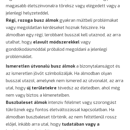
magasabb életszínvonalra töreksz vagy elégedett vagy a
jelenlegi helyzeteddel.
Régi, rozoga busz álmok
gyakran múltbeli problémákat
vagy megoldatlan kérdéseket hoznak felszínre. Ha
álmodban egy régi, lerobbant busszal kell utaznod, az arra
utalhat, hogy
elavult módszerekkel
vagy
gondolkodásmóddal próbálod megoldani a jelenlegi
problémáidat.
Ismeretlen útvonalú busz álmok
a bizonytalanságot és
az ismeretlen jövőt szimbolizálják. Ha álmodban olyan
busszal utazol, amelynek nem ismered az útvonalát, az arra
utal, hogy
új területekre
tévedsz az életedben, ahol még
nem vagy biztos a kimenetelben.
Buszbaleset álmok
intenzív félelmet vagy szorongást
tükröznek egy fontos életváltozással kapcsolatban. Ha
álmodban buszbaleset történik, az nem feltétlenül rossz
előjel, inkább arra utal, hogy
tudatában vagy a