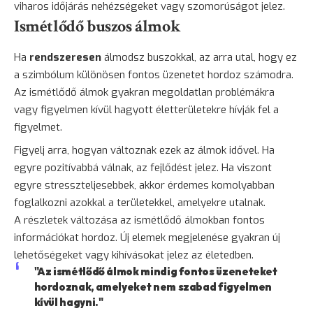
viharos időjárás nehézségeket vagy szomorúságot jelez.
Ismétlődő buszos álmok
Ha
rendszeresen
álmodsz buszokkal, az arra utal, hogy ez
a szimbólum különösen fontos üzenetet hordoz számodra.
Az ismétlődő álmok gyakran megoldatlan problémákra
vagy figyelmen kívül hagyott életterületekre hívják fel a
figyelmet.
Figyelj arra, hogyan változnak ezek az álmok idővel. Ha
egyre pozitívabbá válnak, az fejlődést jelez. Ha viszont
egyre stresszteljesebbek, akkor érdemes komolyabban
foglalkozni azokkal a területekkel, amelyekre utalnak.
A részletek változása az ismétlődő álmokban fontos
információkat hordoz. Új elemek megjelenése gyakran új
lehetőségeket vagy kihívásokat jelez az életedben.
"Az ismétlődő álmok mindig fontos üzeneteket
hordoznak, amelyeket nem szabad figyelmen
kívül hagyni."