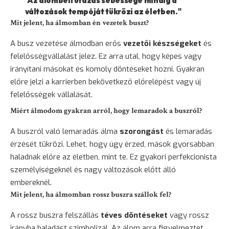
"Az álombeli utazás sebessége mindig a
változások tempóját tükrözi az életben."
Mit jelent, ha álmomban én vezetek buszt?
A busz vezetése álmodban erős
vezetői készségeket
és
felelősségvállalást jelez. Ez arra utal, hogy képes vagy
irányítani másokat és komoly döntéseket hozni. Gyakran
előre jelzi a karrierben bekövetkező előrelépést vagy új
felelősségek vállalását.
Miért álmodom gyakran arról, hogy lemaradok a buszról?
A buszról való lemaradás álma
szorongást
és lemaradás
érzését tükrözi. Lehet, hogy úgy érzed, mások gyorsabban
haladnak előre az életben, mint te. Ez gyakori perfekcionista
személyiségeknél és nagy változások előtt álló
embereknél.
Mit jelent, ha álmomban rossz buszra szállok fel?
A rossz buszra felszállás
téves döntéseket
vagy rossz
irányba haladást szimbolizál. Az álom arra figyelmeztet,