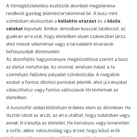
A tömegközlekedési eszközök álombeli megjelenése
rendkívül gazdag jelentéstartalommal bír. A busz mint
szimbólum elsősorban a
kollektív utazást
és a
közös
célokat
képviseli. Amikor álmodban busszal találkozol, az
gyakran arra utal, hogy életedben olyan szakaszban jársz,
ahol mások véleménye vagy a társadalmi elvárások
befolyásolják döntéseidet.
Az álomfejtés hagyományos megközelítése szerint a busz
az életút metaforája. Az útvonal, amelyen halad, a te
személyes fejlődési pályádat szimbolizálja. A megállók
azokat a fontos döntési pontokat jelentik, ahol új irányokat
választhatsz vagy fontos változások történhetnek az
életedben.
A buszsofőr alakja
különösen érdekes elem az álmokban. Ha
tisztán látod az arcát, az arra utalhat, hogy tudatában vagy
annak, ki irányítja az életedet. Ha homályos vagy ismeretlen
a sofőr, akkor valószínűleg úgy érzed, hogy külső erők