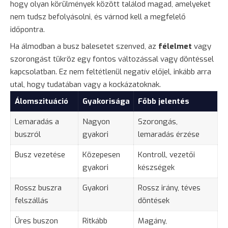
hogy olyan körülmények között találod magad, amelyeket
nem tudsz befolyásolni, és várnod kell a megfelelő
időpontra.
Ha álmodban a busz balesetet szenved, az
félelmet
vagy
szorongást tükröz egy fontos változással vagy döntéssel
kapcsolatban. Ez nem feltétlenül negatív előjel, inkább arra
utal, hogy tudatában vagy a kockázatoknak.
Álomszituáció
Gyakorisága
Főbb jelentés
Lemaradás a
Nagyon
Szorongás,
buszról
gyakori
lemaradás érzése
Busz vezetése
Közepesen
Kontroll, vezetői
gyakori
készségek
Rossz buszra
Gyakori
Rossz irány, téves
felszállás
döntések
Üres buszon
Ritkább
Magány,