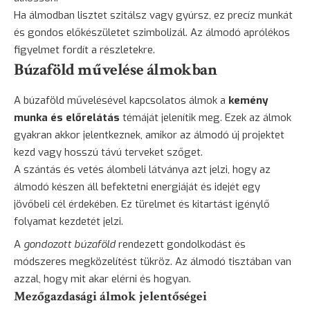
Ha álmodban lisztet szitálsz vagy gyúrsz, ez precíz munkát
és gondos előkészületet szimbolizál. Az álmodó aprólékos
figyelmet fordít a részletekre.
Búzaföld művelése álmokban
A búzaföld művelésével kapcsolatos álmok a
kemény
munka és előrelátás
témáját jelenítik meg. Ezek az álmok
gyakran akkor jelentkeznek, amikor az álmodó új projektet
kezd vagy hosszú távú terveket szőget.
A szántás és vetés álombeli látványa azt jelzi, hogy az
álmodó készen áll befektetni energiáját és idejét egy
jövőbeli cél érdekében. Ez türelmet és kitartást igénylő
folyamat kezdetét jelzi.
A
gondozott búzaföld
rendezett gondolkodást és
módszeres megközelítést tükröz. Az álmodó tisztában van
azzal, hogy mit akar elérni és hogyan.
Mezőgazdasági álmok jelentőségei