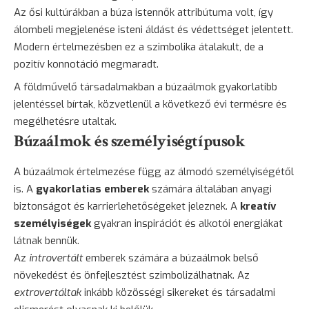
Az ősi kultúrákban a búza istennők attribútuma volt, így
álombeli megjelenése isteni áldást és védettséget jelentett.
Modern értelmezésben ez a szimbolika átalakult, de a
pozitív konnotáció megmaradt.
A földművelő társadalmakban a búzaálmok gyakorlatibb
jelentéssel bírtak, közvetlenül a következő évi termésre és
megélhetésre utaltak.
Búzaálmok és személyiségtípusok
A búzaálmok értelmezése függ az álmodó személyiségétől
is. A
gyakorlatias emberek
számára általában anyagi
biztonságot és karrierlehetőségeket jeleznek. A
kreatív
személyiségek
gyakran inspirációt és alkotói energiákat
látnak bennük.
Az
introvertált
emberek számára a búzaálmok belső
növekedést és önfejlesztést szimbolizálhatnak. Az
extrovertáltak
inkább közösségi sikereket és társadalmi