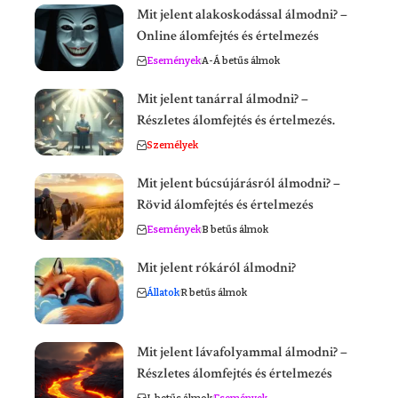
Mit jelent alakoskodással álmodni? –
Online álomfejtés és értelmezés
Események
A-Á betűs álmok
Mit jelent tanárral álmodni? –
Részletes álomfejtés és értelmezés.
Személyek
Mit jelent búcsújárásról álmodni? –
Rövid álomfejtés és értelmezés
Események
B betűs álmok
Mit jelent rókáról álmodni?
Állatok
R betűs álmok
Mit jelent lávafolyammal álmodni? –
Részletes álomfejtés és értelmezés