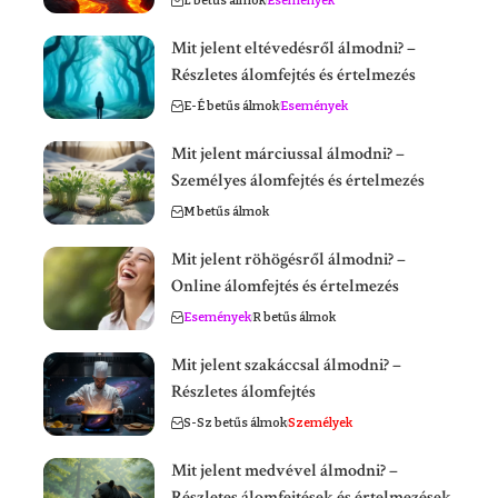
L betűs álmok
Események
Mit jelent eltévedésről álmodni? –
Részletes álomfejtés és értelmezés
E-É betűs álmok
Események
Mit jelent márciussal álmodni? –
Személyes álomfejtés és értelmezés
M betűs álmok
Mit jelent röhögésről álmodni? –
Online álomfejtés és értelmezés
Események
R betűs álmok
Mit jelent szakáccsal álmodni? –
Részletes álomfejtés
S-Sz betűs álmok
Személyek
Mit jelent medvével álmodni? –
Részletes álomfejtések és értelmezések