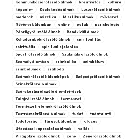
Kommunikációról szóló álmok
kreativitás
kultúra
képzelet
Közlekedés álmok
Luxusról szóló álmok
madarak
misztika
Misztikus álmok
művészet
Növények álomban
online
patak
pszichológia
Pénzügyről szóló álmok
Rendkívüli álmok
Ruhadarabokról szóló álmok
spiritualitás
spirituális
spirituális jelentés
Sportról szóló álmok
Szakmákról szóló álmok
Személy álomban
szimbolika
szimbólum
szimbólumok
szálloda
Számokról szóló álomképek
Szépségről szóló álmok
Színekről szóló álmok
Szórakozásról szóló álomfejtések
Talajról szóló álmok
természet
Természeti elemekről szóló álmok
Testrészekről szóló álmok
tudat
tudatalatti
tudatosság
Tárgyak álomban
utazás
Utazással kapcsolatos álmok
vallás
Virágokról szóló álmok
zene
Zenéről szóló álmok