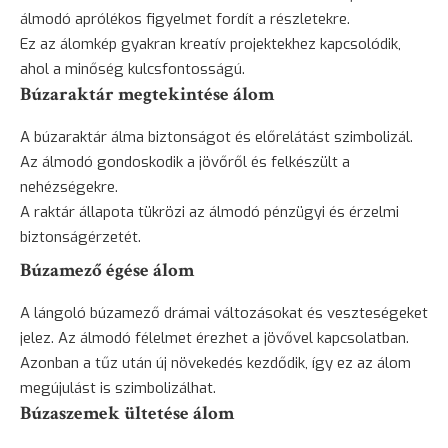
álmodó aprólékos figyelmet fordít a részletekre.
Ez az álomkép gyakran kreatív projektekhez kapcsolódik,
ahol a minőség kulcsfontosságú.
Búzaraktár megtekintése álom
A búzaraktár álma biztonságot és előrelátást szimbolizál.
Az álmodó gondoskodik a jövőről és felkészült a
nehézségekre.
A raktár állapota tükrözi az álmodó pénzügyi és érzelmi
biztonságérzetét.
Búzamező égése álom
A lángoló búzamező drámai változásokat és veszteségeket
jelez. Az álmodó félelmet érezhet a jövővel kapcsolatban.
Azonban a tűz után új növekedés kezdődik, így ez az álom
megújulást is szimbolizálhat.
Búzaszemek ültetése álom