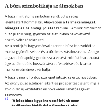
A búza szimbolikája az álmokban
A búza mint álomszimbólum rendkívül gazdag
jelentéstartalommal bír. Alapvetően a
termékenységet,
bőséget és az anyagi jólétet
képviseli. Amikor álmainkban
búza jelenik meg, gyakran az életünkben bekövetkező
pozitív változásokra utal.
Az álomfejtés hagyományai szerint a búza kapcsolódik a
munka gyümölcseihez és a türelmes várakozáshoz. Ahogy
a gazda hónapokig gondozza a vetést, mielőtt learathatná,
úgy az álmodó is hosszú távú befektetések és kitartó
munka eredményeit várhatja.
A búza színe is fontos szerepet játszik az értelmezésben.
Az
arany búza
általában sikert és prosperitást jelent, míg a
zöld búza
új kezdeteket és növekedési lehetőségeket
szimbolizál.
"A búzaálmok gyakran az életünk azon
területeire hívják fel a figyelmet, ahol