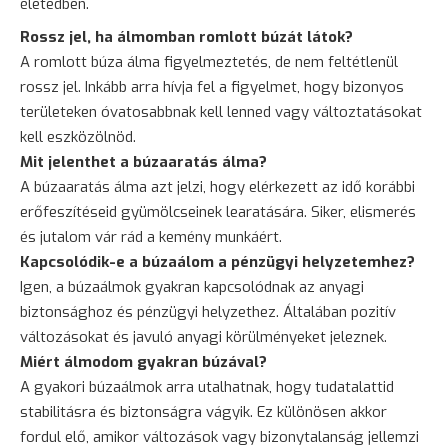
életedben.
Rossz jel, ha álmomban romlott búzát látok?
A romlott búza álma figyelmeztetés, de nem feltétlenül
rossz jel. Inkább arra hívja fel a figyelmet, hogy bizonyos
területeken óvatosabbnak kell lenned vagy változtatásokat
kell eszközölnöd.
Mit jelenthet a búzaaratás álma?
A búzaaratás álma azt jelzi, hogy elérkezett az idő korábbi
erőfeszítéseid gyümölcseinek learatására. Siker, elismerés
és jutalom vár rád a kemény munkáért.
Kapcsolódik-e a búzaálom a pénzügyi helyzetemhez?
Igen, a búzaálmok gyakran kapcsolódnak az anyagi
biztonsághoz és pénzügyi helyzethez. Általában pozitív
változásokat és javuló anyagi körülményeket jeleznek.
Miért álmodom gyakran búzával?
A gyakori búzaálmok arra utalhatnak, hogy tudatalattid
stabilitásra és biztonságra vágyik. Ez különösen akkor
fordul elő, amikor változások vagy bizonytalanság jellemzi