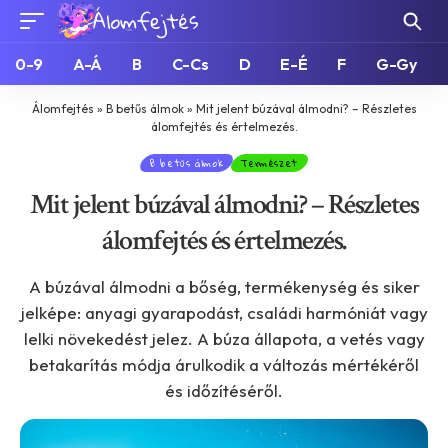
0-9
A-Á
B
C-Cs
D
E-É
F
G-Gy
Álomfejtés
»
B betűs álmok
»
Mit jelent búzával álmodni? – Részletes
álomfejtés és értelmezés.
B betűs álmok
Természet
Mit jelent búzával álmodni? – Részletes
álomfejtés és értelmezés.
A búzával álmodni a bőség, termékenység és siker
jelképe: anyagi gyarapodást, családi harmóniát vagy
lelki növekedést jelez. A búza állapota, a vetés vagy
betakarítás módja árulkodik a változás mértékéről
és időzítéséről.