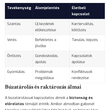
Tevékenység
Álomjelentés
Életbeli
kapcsolat
Szántás
Új kezdetek
Karrierváltás,
előkészítése
költözés
Vetés
Befektetés a
Tanulás, képzés
jövőbe
Öntözés
Gondoskodás,
Kapcsolatok
ápolás
ápolása
Gyomlálás
Problémák
Konfliktusok
megoldása
rendezése
Búzatárolás és raktározás álmai
A búzatárolással kapcsolatos álmok a
biztonság és
előrelátás
témáját érintik. Amikor álmodban gabonát
társolsz vagy raktárt látsz tele búzával, ez hosszú távú