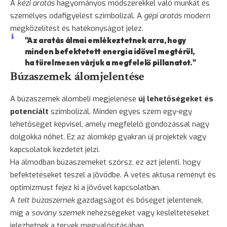
A
kézi aratás
hagyományos módszerekkel való munkát és
személyes odafigyelést szimbolizál. A
gépi aratás
modern
megközelítést és hatékonyságot jelez.
"Az aratás álmai emlékeztetnek arra, hogy
minden befektetett energia idővel megtérül,
ha türelmesen várjuk a megfelelő pillanatot."
Búzaszemek álomjelentése
A búzaszemek álombeli megjelenése
új lehetőségeket és
potenciált
szimbolizál. Minden egyes szem egy-egy
lehetőséget képvisel, amely megfelelő gondozással nagy
dolgokká nőhet. Ez az álomkép gyakran új projektek vagy
kapcsolatok kezdetét jelzi.
Ha álmodban búzaszemeket szórsz, ez azt jelenti, hogy
befektetéseket teszel a jövődbe. A vetés aktusa reményt és
optimizmust fejez ki a jövővel kapcsolatban.
A
telt búzaszemek
gazdagságot és bőséget jelentenek,
míg a
sovány szemek
nehézségeket vagy késleltetéseket
jelezhetnek a tervek megvalósításában.