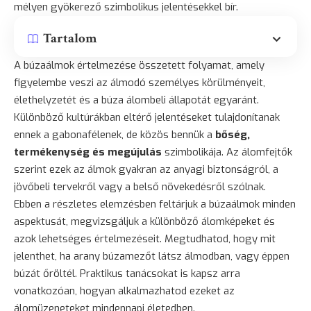
mélyen gyökerező szimbolikus jelentésekkel bír.
Tartalom
A búzaálmok értelmezése összetett folyamat, amely
figyelembe veszi az álmodó személyes körülményeit,
élethelyzetét és a búza álombeli állapotát egyaránt.
Különböző kultúrákban eltérő jelentéseket tulajdonítanak
ennek a gabonafélenek, de közös bennük a
bőség,
termékenység és megújulás
szimbolikája. Az álomfejtők
szerint ezek az álmok gyakran az anyagi biztonságról, a
jövőbeli tervekről vagy a belső növekedésről szólnak.
Ebben a részletes elemzésben feltárjuk a búzaálmok minden
aspektusát, megvizsgáljuk a különböző álomképeket és
azok lehetséges értelmezéseit. Megtudhatod, hogy mit
jelenthet, ha arany búzamezőt látsz álmodban, vagy éppen
búzát őröltél. Praktikus tanácsokat is kapsz arra
vonatkozóan, hogyan alkalmazhatod ezeket az
álomüzeneteket mindennapi életedben.