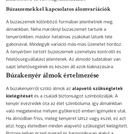
Búzaszemekkel kapcsolatos álomvariációk
A búzaszemek különböző formában jelenhetnek meg
álmainkban. Néha maroknyi búzaszemet tartunk a
tenyerünkben, máskor hatalmas zsákokat látunk tele
gabonával. Mindegyik variáció más-más üzenetet hordoz.
A
tenyérben tartott búzaszemek
személyes kontrollt és
felelősségvállalást jelentenek. Az álmodó tudatában van
saját lehetőségeinek és készen áll azok kiaknázására.
Búzakenyér álmok értelmezése
A búzakenyérről szóló álmok az
alapvető szükségletek
kielégítését
és a családi biztonságot szimbolizálják. A
kenyér évezredek óta az élet szimbóluma, így álmainkban
való megjelenése mélyen gyökerező emberi igényekre utal.
Ha álmodban friss, meleg kenyeret látsz vagy eszel, ez azt
jelzi, hogy életedben minden alapvető szükséglet kielégített.
Biztonságban érzed magad és harmonikusan alakul a