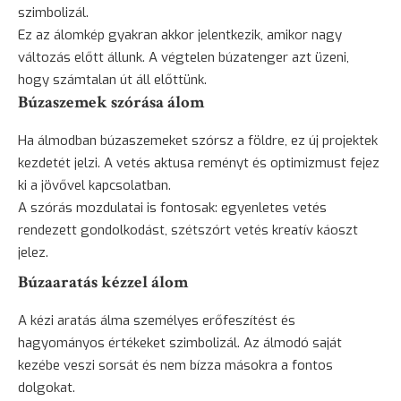
szimbolizál.
Ez az álomkép gyakran akkor jelentkezik, amikor nagy
változás előtt állunk. A végtelen búzatenger azt üzeni,
hogy számtalan út áll előttünk.
Búzaszemek szórása álom
Ha álmodban búzaszemeket szórsz a földre, ez új projektek
kezdetét jelzi. A vetés aktusa reményt és optimizmust fejez
ki a jövővel kapcsolatban.
A szórás mozdulatai is fontosak: egyenletes vetés
rendezett gondolkodást, szétszórt vetés kreatív káoszt
jelez.
Búzaaratás kézzel álom
A kézi aratás álma személyes erőfeszítést és
hagyományos értékeket szimbolizál. Az álmodó saját
kezébe veszi sorsát és nem bízza másokra a fontos
dolgokat.