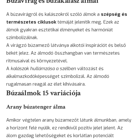
Búzavirág és búzakalász álmai
A búzavirágról és kalászokról szóló álmok a
szépség és
természetes ciklusok
témáját jelenítik meg. Ezek az
álmok gyakran esztétikai élményeket és harmóniát
szimbolizálnak.
A virágzó búzamező látványa alkotói inspirációt és belső
békét jelez. Az álmodó összhangban van természetes
ritmusaival és környezetével.
A
kalászok hullámzása a szélben
változást és
alkalmazkodóképességet szimbolizál. Az álmodó
rugalmasan reagál az élet kihívásaira.
Búzaálmok 15 variációja
Arany búzatenger álma
Amikor végtelen arany búzamezőt látunk álmunkban, amely
a horizont felé nyúlik, ez rendkívül pozitív jelet jelent. Az
álom gazdag lehetőségeket és korlátlan potenciált