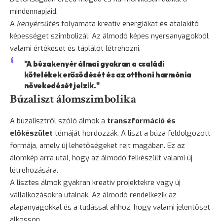
mindennapjaid.
A
kenyérsütés
folyamata kreatív energiákat és átalakító
képességet szimbolizál. Az álmodó képes nyersanyagokból
valami értékeset és táplálót létrehozni.
"A búzakenyér álmai gyakran a családi
kötelékek erősödését és az otthoni harmónia
növekedését jelzik."
Búzaliszt álomszimbolika
A búzalisztről szóló álmok a
transzformáció és
előkészület
témáját hordozzák. A liszt a búza feldolgozott
formája, amely új lehetőségeket rejt magában. Ez az
álomkép arra utal, hogy az álmodó felkészült valami új
létrehozására.
A lisztes álmok gyakran kreatív projektekre vagy új
vállalkozásokra utalnak. Az álmodó rendelkezik az
alapanyagokkal és a tudással ahhoz, hogy valami jelentőset
alkosson.