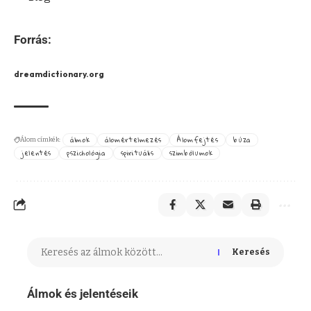
Forrás:
dreamdictionary.org
álmok
álomértelmezés
Álomfejtés
búza
Álom címkék:
jelentés
pszichológia
spirituális
szimbólumok
Keresés
Álmok és jelentéseik