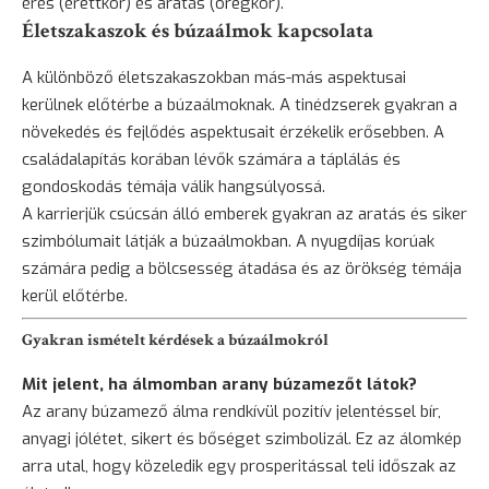
érés (érettkor) és aratás (öregkor).
Életszakaszok és búzaálmok kapcsolata
A különböző életszakaszokban más-más aspektusai
kerülnek előtérbe a búzaálmoknak. A tinédzserek gyakran a
növekedés és fejlődés aspektusait érzékelik erősebben. A
családalapítás korában lévők számára a táplálás és
gondoskodás témája válik hangsúlyossá.
A karrierjük csúcsán álló emberek gyakran az aratás és siker
szimbólumait látják a búzaálmokban. A nyugdíjas korúak
számára pedig a bölcsesség átadása és az örökség témája
kerül előtérbe.
Gyakran ismételt kérdések a búzaálmokról
Mit jelent, ha álmomban arany búzamezőt látok?
Az arany búzamező álma rendkívül pozitív jelentéssel bír,
anyagi jólétet, sikert és bőséget szimbolizál. Ez az álomkép
arra utal, hogy közeledik egy prosperitással teli időszak az