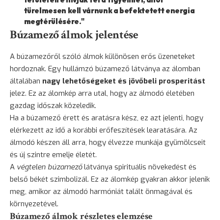
türelmesen kell várnunk a befektetett energia
megtérülésére."
Búzamező álmok jelentése
A búzamezőről szóló álmok különösen erős üzeneteket
hordoznak. Egy hullámzó búzamező látványa az álomban
általában
nagy lehetőségeket és jövőbeli prosperitást
jelez. Ez az álomkép arra utal, hogy az álmodó életében
gazdag időszak közeledik.
Ha a búzamező érett és aratásra kész, ez azt jelenti, hogy
elérkezett az idő a korábbi erőfeszítések learatására. Az
álmodó készen áll arra, hogy élvezze munkája gyümölcseit
és új szintre emelje életét.
A
végtelen búzamező
látványa spirituális növekedést és
belső békét szimbolizál. Ez az álomkép gyakran akkor jelenik
meg, amikor az álmodó harmóniát talált önmagával és
környezetével.
Búzamező álmok részletes elemzése