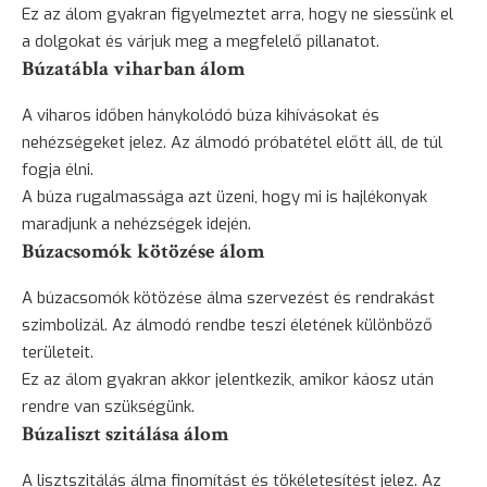
Ez az álom gyakran figyelmeztet arra, hogy ne siessünk el
a dolgokat és várjuk meg a megfelelő pillanatot.
Búzatábla viharban álom
A viharos időben hánykolódó búza kihívásokat és
nehézségeket jelez. Az álmodó próbatétel előtt áll, de túl
fogja élni.
A búza rugalmassága azt üzeni, hogy mi is hajlékonyak
maradjunk a nehézségek idején.
Búzacsomók kötözése álom
A búzacsomók kötözése álma szervezést és rendrakást
szimbolizál. Az álmodó rendbe teszi életének különböző
területeit.
Ez az álom gyakran akkor jelentkezik, amikor káosz után
rendre van szükségünk.
Búzaliszt szitálása álom
A lisztszitálás álma finomítást és tökéletesítést jelez. Az