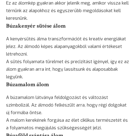
Ez az álomkép gyakran akkor jelenik meg, amikor vissza kell
térnünk az alapokhoz és egyszerűbb megoldásokat kell
keresnünk.
Búzakenyér sütése álom
A kenyérsütés álma transzformációt és kreatív energiákat
jelez. Az álmodó képes alapanyagokból valami értékeset
létrehozni.
A sütés folyamata türelmet és precizitást igényel, így ez az
álom gyakran arra int, hogy lassítsunk és alaposabbak
legyünk.
Búzamalom álom
A búzamalom látványa feldolgozást és változást
szimbolizál. Az álmodó felkészült arra, hogy régi dolgokat
új formába öntse.
A malom kerekének forgása az élet ciklikus természetét és
a folyamatos megújulás szükségességét jelzi.
Búzaföld szántása álom