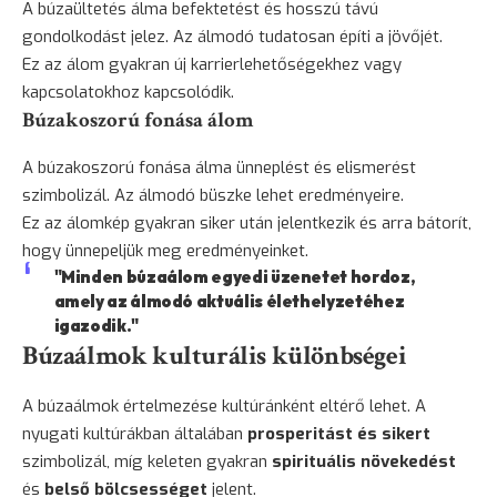
A búzaültetés álma befektetést és hosszú távú
gondolkodást jelez. Az álmodó tudatosan építi a jövőjét.
Ez az álom gyakran új karrierlehetőségekhez vagy
kapcsolatokhoz kapcsolódik.
Búzakoszorú fonása álom
A búzakoszorú fonása álma ünneplést és elismerést
szimbolizál. Az álmodó büszke lehet eredményeire.
Ez az álomkép gyakran siker után jelentkezik és arra bátorít,
hogy ünnepeljük meg eredményeinket.
"Minden búzaálom egyedi üzenetet hordoz,
amely az álmodó aktuális élethelyzetéhez
igazodik."
Búzaálmok kulturális különbségei
A búzaálmok értelmezése kultúránként eltérő lehet. A
nyugati kultúrákban általában
prosperitást és sikert
szimbolizál, míg keleten gyakran
spirituális növekedést
és
belső bölcsességet
jelent.