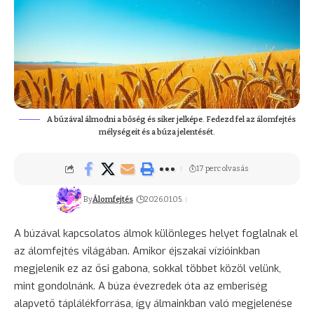
A búzával álmodni a bőség és siker jelképe. Fedezd fel az álomfejtés
mélységeit és a búza jelentését.
17 perc olvasás
By
Álomfejtés
2026.01.05.
A búzával kapcsolatos álmok különleges helyet foglalnak el
az álomfejtés világában. Amikor éjszakai vízióinkban
megjelenik ez az ősi gabona, sokkal többet közöl velünk,
mint gondolnánk. A búza évezredek óta az emberiség
alapvető táplálékforrása, így álmainkban való megjelenése