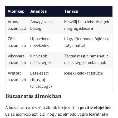
Álomkép
Jelentés
Tanács
Arany
Anyagi siker,
Készülj fel a lehetőségek
búzamező
bőség
megragadására
Zöld
Új kezdetek,
Légy türelmes a fejlődési
búzamező
növekedés
folyamattal
Viharvert
Kihívások,
Tartsd meg a reményt, a
búzamező
nehézségek
nehézségek múlandóak
Aratott
Befejezett
Ideje új célokat kitűzni
búzamező
ciklus, új
lehetőségek
Búzaaratás álmokban
A búzaaratásról szóló álmok kifejezetten
pozitív előjelűek
.
Ez az álomkép azt jelzi, hogy az álmodó végre learathatja