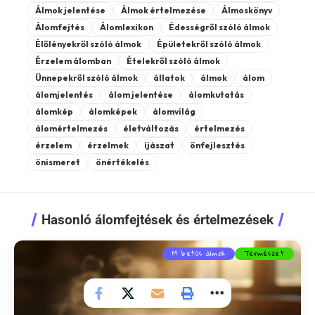
Álmok jelentése
Álmok értelmezése
Álmoskönyv
Álomfejtés
Álomlexikon
Édességről szóló álmok
Élőlényekről szóló álmok
Épületekről szóló álmok
Érzelem álomban
Ételekről szóló álmok
Ünnepekről szóló álmok
állatok
álmok
álom
álomjelentés
álom jelentése
álomkutatás
álomkép
álomképek
álomvilág
álomértelmezés
életváltozás
értelmezés
érzelem
érzelmek
íjászat
önfejlesztés
önismeret
önértékelés
Hasonló álomfejtések és értelmezések
M betűs álmok
Természet