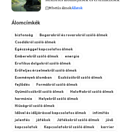
M betűs álmok
Állatok
Álomcímkék
biztonság
Bogarakról és rovarokról szóló álmok
Csodákról szóló álmok
Egészséggel kapcsolatos álmok
Emberekről szóló álmok
energia
Erotikus dolgokról szóló álmok
Erőteljes érzelmekről szóló álmok
Események álomban
Eszközökről szóló álmok
fejlődés
Formákról szóló álmok
Gyümölcsökről szóló álmok
Halottakról szóló álmok
harmónia
Helyekről szóló álmok
Hiúságról szóló álmok
Idővel és időjárással kapcsolatos álmok
intimitás
jelentés
játékok
Játékokról szóló álmok
jövő
kapcsolatok
Kapcsolatokról szóló álmok
karrier