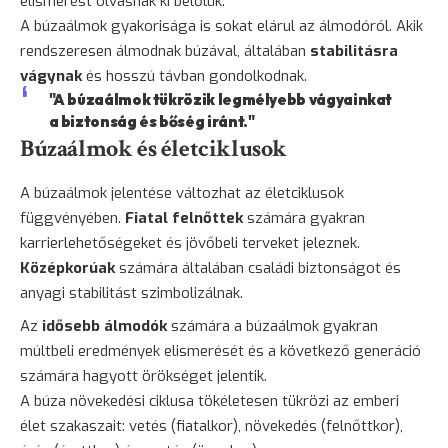
elismerést olvasnak ki belőlük.
A búzaálmok gyakorisága is sokat elárul az álmodóról. Akik
rendszeresen álmodnak búzával, általában
stabilitásra
vágynak
és hosszú távban gondolkodnak.
"A búzaálmok tükrözik legmélyebb vágyainkat
a biztonság és bőség iránt."
Búzaálmok és életciklusok
A búzaálmok jelentése változhat az életciklusok
függvényében.
Fiatal felnőttek
számára gyakran
karrierlehetőségeket és jövőbeli terveket jeleznek.
Középkorúak
számára általában családi biztonságot és
anyagi stabilitást szimbolizálnak.
Az
idősebb álmodók
számára a búzaálmok gyakran
múltbeli eredmények elismerését és a következő generáció
számára hagyott örökséget jelentik.
A búza növekedési ciklusa tökéletesen tükrözi az emberi
élet szakaszait: vetés (fiatalkor), növekedés (felnőttkor),