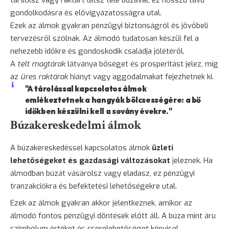
gondolkodásra és elővigyázatosságra utal.
Ezek az álmok gyakran pénzügyi biztonságról és jövőbeli
tervezésről szólnak. Az álmodó tudatosan készül fel a
nehezebb időkre és gondoskodik családja jólétéről.
A
telt magtárak
látványa bőséget és prosperitást jelez, míg
az
üres raktárak
hiányt vagy aggodalmakat fejezhetnek ki.
"A tárolással kapcsolatos álmok
emlékeztetnek a hangyák bölcsességére: a bő
időkben készülni kell a sovány évekre."
Búzakereskedelmi álmok
A búzakereskedéssel kapcsolatos álmok
üzleti
lehetőségeket és gazdasági változásokat
jeleznek. Ha
álmodban búzát vásárolsz vagy eladasz, ez pénzügyi
tranzakciókra és befektetési lehetőségekre utal.
Ezek az álmok gyakran akkor jelentkeznek, amikor az
álmodó fontos pénzügyi döntések előtt áll. A búza mint áru
szimbólum értéket és cserelehetőséget képvisel.