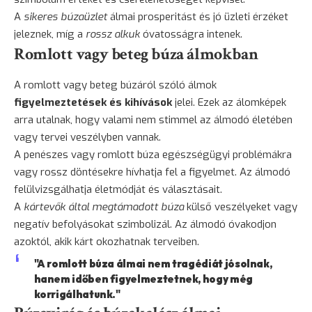
A
sikeres búzaüzlet
álmai prosperitást és jó üzleti érzéket
jeleznek, míg a
rossz alkuk
óvatosságra intenek.
Romlott vagy beteg búza álmokban
A romlott vagy beteg búzáról szóló álmok
figyelmeztetések és kihívások
jelei. Ezek az álomképek
arra utalnak, hogy valami nem stimmel az álmodó életében
vagy tervei veszélyben vannak.
A penészes vagy romlott búza egészségügyi problémákra
vagy rossz döntésekre hívhatja fel a figyelmet. Az álmodó
felülvizsgálhatja életmódját és választásait.
A
kártevők által megtámadott búza
külső veszélyeket vagy
negatív befolyásokat szimbolizál. Az álmodó óvakodjon
azoktól, akik kárt okozhatnak terveiben.
"A romlott búza álmai nem tragédiát jósolnak,
hanem időben figyelmeztetnek, hogy még
korrigálhatunk."