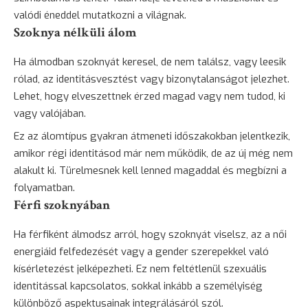
valódi éneddel mutatkozni a világnak.
Szoknya nélküli álom
Ha álmodban szoknyát keresel, de nem találsz, vagy leesik
rólad, az identitásvesztést vagy bizonytalanságot jelezhet.
Lehet, hogy elveszettnek érzed magad vagy nem tudod, ki
vagy valójában.
Ez az álomtípus gyakran átmeneti időszakokban jelentkezik,
amikor régi identitásod már nem működik, de az új még nem
alakult ki. Türelmesnek kell lenned magaddal és megbízni a
folyamatban.
Férfi szoknyában
Ha férfiként álmodsz arról, hogy szoknyát viselsz, az a női
energiáid felfedezését vagy a gender szerepekkel való
kísérletezést jelképezheti. Ez nem feltétlenül szexuális
identitással kapcsolatos, sokkal inkább a személyiség
különböző aspektusainak integrálásáról szól.