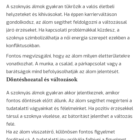
A szoknyás álmok gyakran tükrözik a valós életbeli
helyzeteket és kihívásokat. Ha éppen karrierváltáson
gondolkodsz, az álom segíthet feldolgozni a változással
járó érzéseket. Ha kapcsolati problémákkal küzdesz, a
szoknya szimbolizálhatja a női energia szerepét ezekben a
konfliktusokban.
Fontos megvizsgálni, hogy az álom milyen életterületekre
vonatkozhat. A munka, a család, a párkapcsolat vagy a
barátságok mind befolyásolhatják az álom jelentését.
Döntéshozatal és változások
A szoknyás álmok gyakran akkor jelentkeznek, amikor
fontos döntések előtt állunk. Az álom segíthet megérteni a
tudatalatti vágyainkat és félelmeinket. Ha pozitív érzésekkel
társul a szoknya viselése, az bátorítást jelenthet a változás
felé.
Ha az álom visszatérő, különösen fontos figyelmet
fordítani rá. A tudatalatti így próbálja felhívni a figyelmet