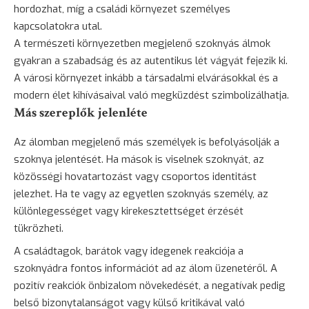
hordozhat, míg a családi környezet személyes
kapcsolatokra utal.
A természeti környezetben megjelenő szoknyás álmok
gyakran a szabadság és az autentikus lét vágyát fejezik ki.
A városi környezet inkább a társadalmi elvárásokkal és a
modern élet kihívásaival való megküzdést szimbolizálhatja.
Más szereplők jelenléte
Az álomban megjelenő más személyek is befolyásolják a
szoknya jelentését. Ha mások is viselnek szoknyát, az
közösségi hovatartozást vagy csoportos identitást
jelezhet. Ha te vagy az egyetlen szoknyás személy, az
különlegességet vagy kirekesztettséget érzését
tükrözheti.
A családtagok, barátok vagy idegenek reakciója a
szoknyádra fontos információt ad az álom üzenetéről. A
pozitív reakciók önbizalom növekedését, a negatívak pedig
belső bizonytalanságot vagy külső kritikával való