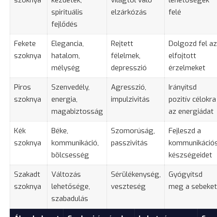
spirituális
elzárkózás
felé
fejlődés
Fekete
Elegancia,
Rejtett
Dolgozd fel az
szoknya
hatalom,
félelmek,
elfojtott
mélység
depresszió
érzelmeket
Piros
Szenvedély,
Agresszió,
Irányítsd
szoknya
energia,
impulzivitás
pozitív célokra
magabiztosság
az energiádat
Kék
Béke,
Szomorúság,
Fejleszd a
szoknya
kommunikáció,
passzivitás
kommunikáció
bölcsesség
készségeidet
Szakadt
Változás
Sérülékenység,
Gyógyítsd
szoknya
lehetősége,
veszteség
meg a sebeket
szabadulás