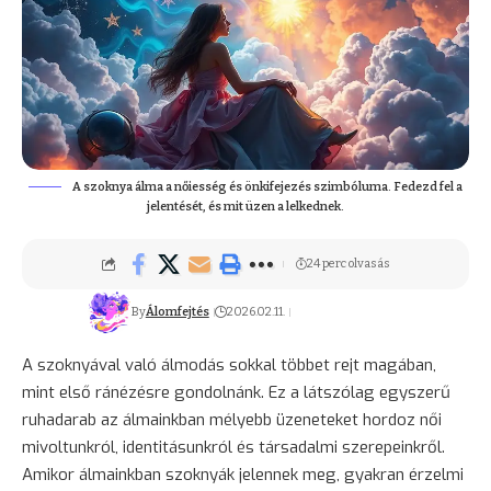
A szoknya álma a nőiesség és önkifejezés szimbóluma. Fedezd fel a
jelentését, és mit üzen a lelkednek.
24 perc olvasás
By
Álomfejtés
2026.02.11.
A szoknyával való álmodás sokkal többet rejt magában,
mint első ránézésre gondolnánk. Ez a látszólag egyszerű
ruhadarab az álmainkban mélyebb üzeneteket hordoz női
mivoltunkról, identitásunkról és társadalmi szerepeinkről.
Amikor álmainkban szoknyák jelennek meg, gyakran érzelmi