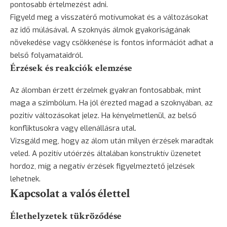
pontosabb értelmezést adni.
Figyeld meg a visszatérő motívumokat és a változásokat
az idő múlásával. A szoknyás álmok gyakoriságának
növekedése vagy csökkenése is fontos információt adhat a
belső folyamataidról.
Érzések és reakciók elemzése
Az álomban érzett érzelmek gyakran fontosabbak, mint
maga a szimbólum. Ha jól érezted magad a szoknyában, az
pozitív változásokat jelez. Ha kényelmetlenül, az belső
konfliktusokra vagy ellenállásra utal.
Vizsgáld meg, hogy az álom után milyen érzések maradtak
veled. A pozitív utóérzés általában konstruktív üzenetet
hordoz, míg a negatív érzések figyelmeztető jelzések
lehetnek.
Kapcsolat a valós élettel
Élethelyzetek tükröződése