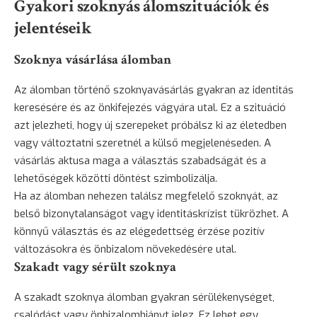
Gyakori szoknyás álomszituációk és
jelentéseik
Szoknya vásárlása álomban
Az álomban történő szoknyavásárlás gyakran az identitás
keresésére és az önkifejezés vágyára utal. Ez a szituáció
azt jelezheti, hogy új szerepeket próbálsz ki az életedben
vagy változtatni szeretnél a külső megjelenéseden. A
vásárlás aktusa maga a választás szabadságát és a
lehetőségek közötti döntést szimbolizálja.
Ha az álomban nehezen találsz megfelelő szoknyát, az
belső bizonytalanságot vagy identitáskrízist tükrözhet. A
könnyű választás és az elégedettség érzése pozitív
változásokra és önbizalom növekedésére utal.
Szakadt vagy sérült szoknya
A szakadt szoknya álomban gyakran sérülékenységet,
csalódást vagy önbizalomhiányt jelez. Ez lehet egy