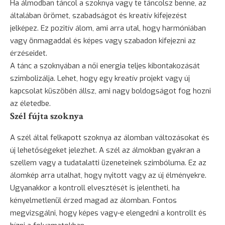
Ha álmodban táncol a szoknya vagy te táncolsz benne, az
általában örömet, szabadságot és kreatív kifejezést
jelképez. Ez pozitív álom, ami arra utal, hogy harmóniában
vagy önmagaddal és képes vagy szabadon kifejezni az
érzéseidet.
A tánc a szoknyában a női energia teljes kibontakozását
szimbolizálja. Lehet, hogy egy kreatív projekt vagy új
kapcsolat küszöbén állsz, ami nagy boldogságot fog hozni
az életedbe.
Szél fújta szoknya
A szél által felkapott szoknya az álomban változásokat és
új lehetőségeket jelezhet. A szél az álmokban gyakran a
szellem vagy a tudatalatti üzeneteinek szimbóluma. Ez az
álomkép arra utalhat, hogy nyitott vagy az új élményekre.
Ugyanakkor a kontroll elvesztését is jelentheti, ha
kényelmetlenül érzed magad az álomban. Fontos
megvizsgálni, hogy képes vagy-e elengedni a kontrollt és