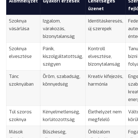
Álomhelyzet
Gyakori érzések
Lehetséges
Sze
üzenet
fejl
Szoknya
Izgalom,
Identitáskeresés,
Fede
vásárlása
várakozás,
új szerepek
aute
bizonytalanság
énte
Szoknya
Pánik,
Kontroll
Tanu
elvesztése
kiszolgáltatottság,
elvesztése,
bízni
szégyen
bizonytalanság
foly
Tánc
Öröm, szabadság,
Kreatív kifejezés,
Eng
szoknyában
könnyedség
harmónia
szab
krea
ener
Túl szoros
Kényelmetlenség,
Élethelyzet nem
Vált
szoknya
korlátozottság
megfelelő
körü
Mások
Büszkeség,
Önbizalom
Foga