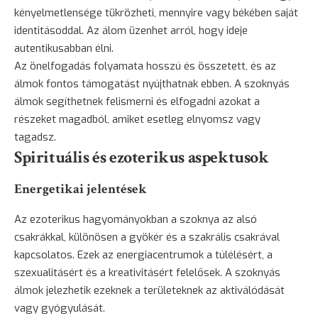
kényelmetlensége tükrözheti, mennyire vagy békében saját
identitásoddal. Az álom üzenhet arról, hogy ideje
autentikusabban élni.
Az önelfogadás folyamata hosszú és összetett, és az
álmok fontos támogatást nyújthatnak ebben. A szoknyás
álmok segíthetnek felismerni és elfogadni azokat a
részeket magadból, amiket esetleg elnyomsz vagy
tagadsz.
Spirituális és ezoterikus aspektusok
Energetikai jelentések
Az ezoterikus hagyományokban a szoknya az alsó
csakrákkal, különösen a gyökér és a szakrális csakrával
kapcsolatos. Ezek az energiacentrumok a túlélésért, a
szexualitásért és a kreativitásért felelősek. A szoknyás
álmok jelezhetik ezeknek a területeknek az aktiválódását
vagy gyógyulását.