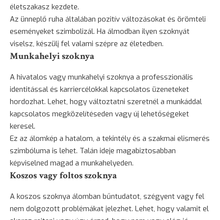
életszakasz kezdete.
Az ünneplő ruha általában pozitív változásokat és örömteli
eseményeket szimbolizál. Ha álmodban ilyen szoknyát
viselsz, készülj fel valami szépre az életedben.
Munkahelyi szoknya
A hivatalos vagy munkahelyi szoknya a professzionális
identitással és karriercélokkal kapcsolatos üzeneteket
hordozhat. Lehet, hogy változtatni szeretnél a munkáddal
kapcsolatos megközelítéseden vagy új lehetőségeket
keresel.
Ez az álomkép a hatalom, a tekintély és a szakmai elismerés
szimbóluma is lehet. Talán ideje magabiztosabban
képviselned magad a munkahelyeden.
Koszos vagy foltos szoknya
A koszos szoknya álomban bűntudatot, szégyent vagy fel
nem dolgozott problémákat jelezhet. Lehet, hogy valamit el