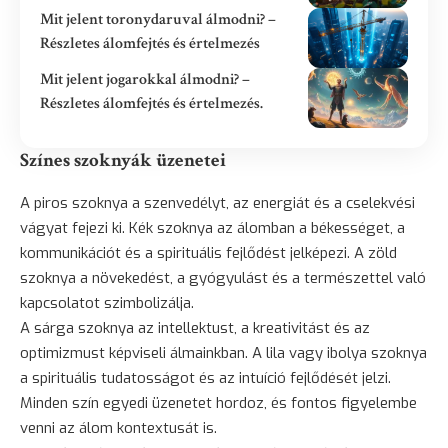
Mit jelent toronydaruval álmodni? –
Részletes álomfejtés és értelmezés
Mit jelent jogarokkal álmodni? –
Részletes álomfejtés és értelmezés.
Színes szoknyák üzenetei
A piros szoknya a szenvedélyt, az energiát és a cselekvési
vágyat fejezi ki. Kék szoknya az álomban a békességet, a
kommunikációt és a spirituális fejlődést jelképezi. A zöld
szoknya a növekedést, a gyógyulást és a természettel való
kapcsolatot szimbolizálja.
A sárga szoknya az intellektust, a kreativitást és az
optimizmust képviseli álmainkban. A lila vagy ibolya szoknya
a spirituális tudatosságot és az intuíció fejlődését jelzi.
Minden szín egyedi üzenetet hordoz, és fontos figyelembe
venni az álom kontextusát is.