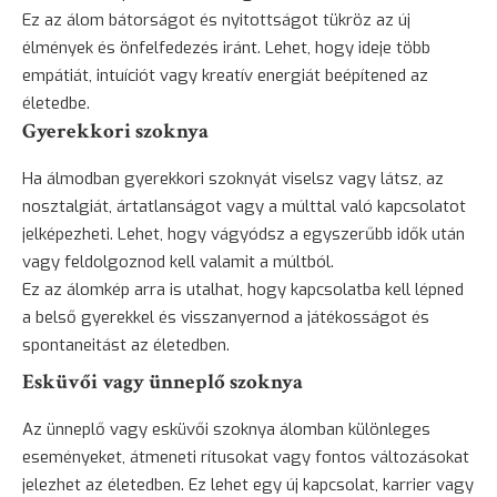
Ez az álom bátorságot és nyitottságot tükröz az új
élmények és önfelfedezés iránt. Lehet, hogy ideje több
empátiát, intuíciót vagy kreatív energiát beépítened az
életedbe.
Gyerekkori szoknya
Ha álmodban gyerekkori szoknyát viselsz vagy látsz, az
nosztalgiát, ártatlanságot vagy a múlttal való kapcsolatot
jelképezheti. Lehet, hogy vágyódsz a egyszerűbb idők után
vagy feldolgoznod kell valamit a múltból.
Ez az álomkép arra is utalhat, hogy kapcsolatba kell lépned
a belső gyerekkel és visszanyernod a játékosságot és
spontaneitást az életedben.
Esküvői vagy ünneplő szoknya
Az ünneplő vagy esküvői szoknya álomban különleges
eseményeket, átmeneti rítusokat vagy fontos változásokat
jelezhet az életedben. Ez lehet egy új kapcsolat, karrier vagy