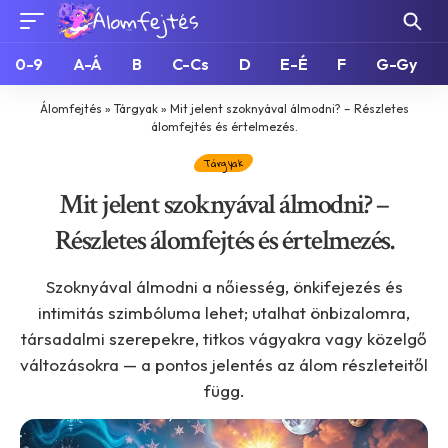
0-9
A-Á
B
C-Cs
D
E-É
F
G-Gy
Álomfejtés
»
Tárgyak
»
Mit jelent szoknyával álmodni? – Részletes
álomfejtés és értelmezés.
Tárgyak
Mit jelent szoknyával álmodni? –
Részletes álomfejtés és értelmezés.
Szoknyával álmodni a nőiesség, önkifejezés és
intimitás szimbóluma lehet; utalhat önbizalomra,
társadalmi szerepekre, titkos vágyakra vagy közelgő
változásokra — a pontos jelentés az álom részleteitől
függ.