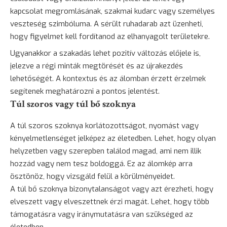
kapcsolat megromlásának, szakmai kudarc vagy személyes
veszteség szimbóluma. A sérült ruhadarab azt üzenheti,
hogy figyelmet kell fordítanod az elhanyagolt területekre.
Ugyanakkor a szakadás lehet pozitív változás előjele is,
jelezve a régi minták megtörését és az újrakezdés
lehetőségét. A kontextus és az álomban érzett érzelmek
segítenek meghatározni a pontos jelentést.
Túl szoros vagy túl bő szoknya
A túl szoros szoknya korlátozottságot, nyomást vagy
kényelmetlenséget jelképez az életedben. Lehet, hogy olyan
helyzetben vagy szerepben találod magad, ami nem illik
hozzád vagy nem tesz boldoggá. Ez az álomkép arra
ösztönöz, hogy vizsgáld felül a körülményeidet.
A túl bő szoknya bizonytalanságot vagy azt érezheti, hogy
elveszett vagy elveszettnek érzi magát. Lehet, hogy több
támogatásra vagy iránymutatásra van szükséged az