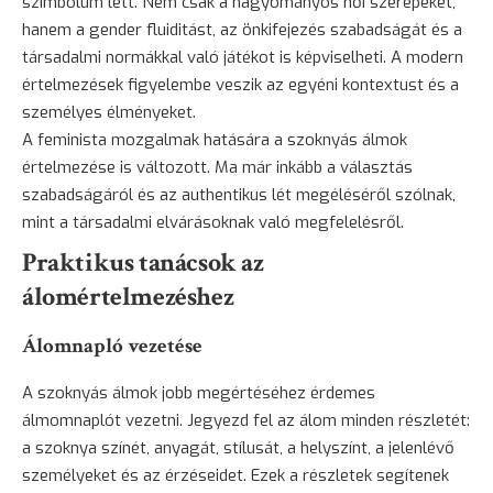
szimbólum lett. Nem csak a hagyományos női szerepeket,
hanem a gender fluiditást, az önkifejezés szabadságát és a
társadalmi normákkal való játékot is képviselheti. A modern
értelmezések figyelembe veszik az egyéni kontextust és a
személyes élményeket.
A feminista mozgalmak hatására a szoknyás álmok
értelmezése is változott. Ma már inkább a választás
szabadságáról és az authentikus lét megéléséről szólnak,
mint a társadalmi elvárásoknak való megfelelésről.
Praktikus tanácsok az
álomértelmezéshez
Álomnapló vezetése
A szoknyás álmok jobb megértéséhez érdemes
álmomnaplót vezetni. Jegyezd fel az álom minden részletét:
a szoknya színét, anyagát, stílusát, a helyszínt, a jelenlévő
személyeket és az érzéseidet. Ezek a részletek segítenek