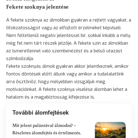
Fekete szoknya jelentése
A fekete szoknya az álmokban gyakran a rejtett vágyakat, a
titokzatosságot vagy az elfojtott érzelmeket képviseli.
Nem feltétlenül negatív jelentéssel bír, sokkal inkább a mély,
még fel nem tárt részek jelzője. A fekete szín az álmokban
az ismeretlennel való szembenézést és a belső utazást
szimbolizálja.
Fekete szoknyás álmok gyakran akkor jelentkeznek, amikor
fontos döntések előtt állunk vagy amikor a tudatalattink
arra ösztönöz, hogy mélyebben vizsgáljuk meg
motivációinkat. A fekete szoknya viselése álomban lehet a
hatalom és a magabiztosság kifejezése is.
További álomfejtések
Mit jelent palántával álmodni? –
Részletes álomfejtés és értelmezés.