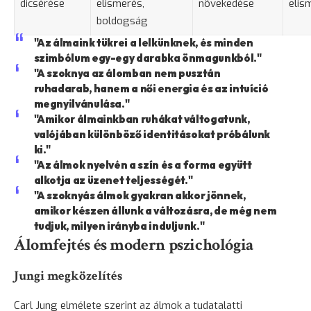
dicsérése
elismerés,
növekedése
elis
boldogság
"Az álmaink tükrei a lelkünknek, és minden
szimbólum egy-egy darabka önmagunkból."
"A szoknya az álomban nem pusztán
ruhadarab, hanem a női energia és az intuíció
megnyilvánulása."
"Amikor álmainkban ruhákat váltogatunk,
valójában különböző identitásokat próbálunk
ki."
"Az álmok nyelvén a szín és a forma együtt
alkotja az üzenet teljességét."
"A szoknyás álmok gyakran akkor jönnek,
amikor készen állunk a változásra, de még nem
tudjuk, milyen irányba induljunk."
Álomfejtés és modern pszichológia
Jungi megközelítés
Carl Jung elmélete szerint az álmok a tudatalatti