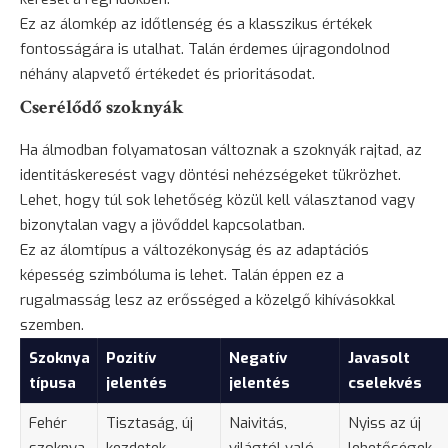
Ez az álomkép az időtlenség és a klasszikus értékek
fontosságára is utalhat. Talán érdemes újragondolnod
néhány alapvető értékedet és prioritásodat.
Cserélődő szoknyák
Ha álmodban folyamatosan változnak a szoknyák rajtad, az
identitáskeresést vagy döntési nehézségeket tükrözhet.
Lehet, hogy túl sok lehetőség közül kell választanod vagy
bizonytalan vagy a jövőddel kapcsolatban.
Ez az álomtípus a változékonyság és az adaptációs
képesség szimbóluma is lehet. Talán éppen ez a
rugalmasság lesz az erősséged a közelgő kihívásokkal
szemben.
Szoknya
Pozitív
Negatív
Javasolt
típusa
jelentés
jelentés
cselekvés
Fehér
Tisztaság, új
Naivitás,
Nyiss az új
szoknya
kezdetek,
világtól való
lehetőségek