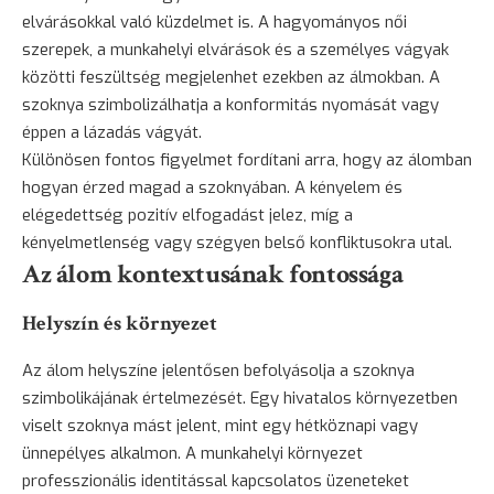
elvárásokkal való küzdelmet is. A hagyományos női
szerepek, a munkahelyi elvárások és a személyes vágyak
közötti feszültség megjelenhet ezekben az álmokban. A
szoknya szimbolizálhatja a konformitás nyomását vagy
éppen a lázadás vágyát.
Különösen fontos figyelmet fordítani arra, hogy az álomban
hogyan érzed magad a szoknyában. A kényelem és
elégedettség pozitív elfogadást jelez, míg a
kényelmetlenség vagy szégyen belső konfliktusokra utal.
Az álom kontextusának fontossága
Helyszín és környezet
Az álom helyszíne jelentősen befolyásolja a szoknya
szimbolikájának értelmezését. Egy hivatalos környezetben
viselt szoknya mást jelent, mint egy hétköznapi vagy
ünnepélyes alkalmon. A munkahelyi környezet
professzionális identitással kapcsolatos üzeneteket