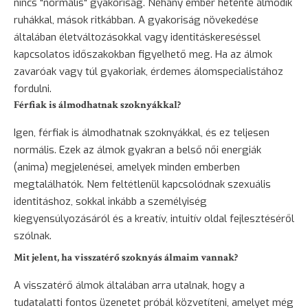
nincs "normális" gyakoriság. Néhány ember hetente álmodik
ruhákkal, mások ritkábban. A gyakoriság növekedése
általában életváltozásokkal vagy identitáskereséssel
kapcsolatos időszakokban figyelhető meg. Ha az álmok
zavaróak vagy túl gyakoriak, érdemes álomspecialistához
fordulni.
Férfiak is álmodhatnak szoknyákkal?
Igen, férfiak is álmodhatnak szoknyákkal, és ez teljesen
normális. Ezek az álmok gyakran a belső női energiák
(anima) megjelenései, amelyek minden emberben
megtalálhatók. Nem feltétlenül kapcsolódnak szexuális
identitáshoz, sokkal inkább a személyiség
kiegyensúlyozásáról és a kreatív, intuitív oldal fejlesztéséről
szólnak.
Mit jelent, ha visszatérő szoknyás álmaim vannak?
A visszatérő álmok általában arra utalnak, hogy a
tudatalatti fontos üzenetet próbál közvetíteni, amelyet még