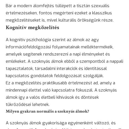
Bár a modern álomfejtés túllépett a tisztán szexuális
értelmezéseken, fontos megérteni ezeket a klasszikus
megközelítéseket is, mivel kulturális örökségünk része.
Kognitív megközelítés
A kognitív pszichológia szerint az álmok az agy
információfeldolgozási folyamatainak melléktermékeik,
amelyek segítenek rendszerezni a napi élményeket és
emlékeket. A szoknyás álmok ebből a szempontból a nappali
tapasztalatok, társadalmi interakciók és identitással
kapcsolatos gondolatok feldolgozását szolgálják.
Ez a megközelítés praktikusabb értelmezést ad, amely a
mindennapi élettel való kapcsolatra fókuszál. A szoknyás
álmok így a valós életbeli kihívások és döntések
tükröződései lehetnek.
Milyen gyakran normális a szoknyás álmok?
A szoknyás álmok gyakorisága egyénenként változó, és