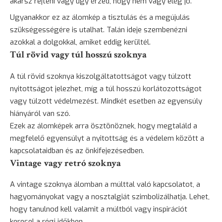
akarsz rejteni vagy úgy érzed, hogy nem vagy elég jó.
Ugyanakkor ez az álomkép a tisztulás és a megújulás
szükségességére is utalhat. Talán ideje szembenézni
azokkal a dolgokkal, amiket eddig kerültél.
Túl rövid vagy túl hosszú szoknya
A túl rövid szoknya kiszolgáltatottságot vagy túlzott
nyitottságot jelezhet, míg a túl hosszú korlátozottságot
vagy túlzott védelmezést. Mindkét esetben az egyensúly
hiányáról van szó.
Ezek az álomképek arra ösztönöznek, hogy megtaláld a
megfelelő egyensúlyt a nyitottság és a védelem között a
kapcsolataidban és az önkifejezésedben.
Vintage vagy retró szoknya
A vintage szoknya álomban a múlttal való kapcsolatot, a
hagyományokat vagy a nosztalgiát szimbolizálhatja. Lehet,
hogy tanulnod kell valamit a múltból vagy inspirációt
keresel a régi időkben.