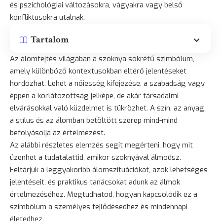
és pszichológiai változásokra, vágyakra vagy belső
konfliktusokra utalnak.
Tartalom
Az álomfejtés világában a szoknya sokrétű szimbólum,
amely különböző kontextusokban eltérő jelentéseket
hordozhat. Lehet a nőiesség kifejezése, a szabadság vagy
éppen a korlátozottság jelképe, de akár társadalmi
elvárásokkal való küzdelmet is tükrözhet. A szín, az anyag,
a stílus és az álomban betöltött szerep mind-mind
befolyásolja az értelmezést.
Az alábbi részletes elemzés segít megérteni, hogy mit
üzenhet a tudatalattid, amikor szoknyával álmodsz.
Feltárjuk a leggyakoribb álomszituációkat, azok lehetséges
jelentéseit, és praktikus tanácsokat adunk az álmok
értelmezéséhez. Megtudhatod, hogyan kapcsolódik ez a
szimbólum a személyes fejlődésedhez és mindennapi
életedhez.