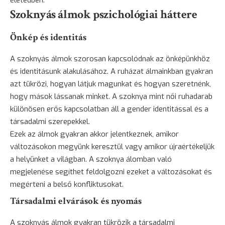
életedben.
Szoknyás álmok pszichológiai háttere
Önkép és identitás
A szoknyás álmok szorosan kapcsolódnak az önképünkhöz
és identitásunk alakulásához. A ruházat álmainkban gyakran
azt tükrözi, hogyan látjuk magunkat és hogyan szeretnénk,
hogy mások lássanak minket. A szoknya mint női ruhadarab
különösen erős kapcsolatban áll a gender identitással és a
társadalmi szerepekkel.
Ezek az álmok gyakran akkor jelentkeznek, amikor
változásokon megyünk keresztül vagy amikor újraértékeljük
a helyünket a világban. A szoknya álomban való
megjelenése segíthet feldolgozni ezeket a változásokat és
megérteni a belső konfliktusokat.
Társadalmi elvárások és nyomás
A szoknyás álmok gyakran tükrözik a társadalmi