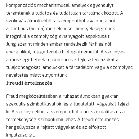
kompenzációs mechanizmusai, amelyek egyensúlyt
teremtenek a tudatos és tudattalan tartalmak között. A
szoknyás álmok ebből a szempontból gyakran a női
archetípus (anima) megjelenései, amelyek segítenek
integrálni a személyiség elhanyagolt aspektusait.
Jung szerint minden ember rendelkezik férfi és női
energiákkal, függetlenül a biológiai nemétől. A szoknyás
álmok segíthetnek felismerni és kifejleszteni azokat a
tulajdonságokat, amelyeket a társadalom vagy a személyes
neveltetés miatt elnyomtunk.
Freudi értelmezés
Freud megközelítésében a ruházat álmokban gyakran
szexuális szimbolikával bír, és a tudatalatti vágyakat fejezi
ki. A szoknya ebből a szempontból a női szexualitás és a
termékenység szimbóluma lehet. A freudi értelmezés
hangsúlyozza a rejtett vágyakat és az elfojtott
impulzusokat.