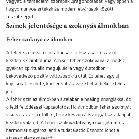
vágyát, a társadalmi szerepek újragondolását, vagy éppen a
hagyományos értékek és modern elvárások közötti
feszültséget.
Színek jelentősége a szoknyás álmokban
Fehér szoknya az álomban
A fehér szoknya az ártatlanság, a tisztaság és az új
kezdetek szimbóluma. Amikor fehér szoknyával álmodsz,
gyakran spirituális megújulásra vagy életedben
bekövetkező pozitív változásokra utal. Ez lehet egy új
kapcsolat kezdete, karrier váltás vagy belső békére lelés
jele.
A fehér szín az álmokban általában a healing energiákkal és
a lelki fejlődéssel kapcsolatos. Ha álmodban fehér szoknyát
viselsz, az arra utalhat, hogy készen állsz egy tiszta lappal
kezdeni valamit. A fehér szoknya látványa nyugalmat és
harmóniát sugároz, ami a tudatalattid üzenete lehet a
stressz elengedéséről.