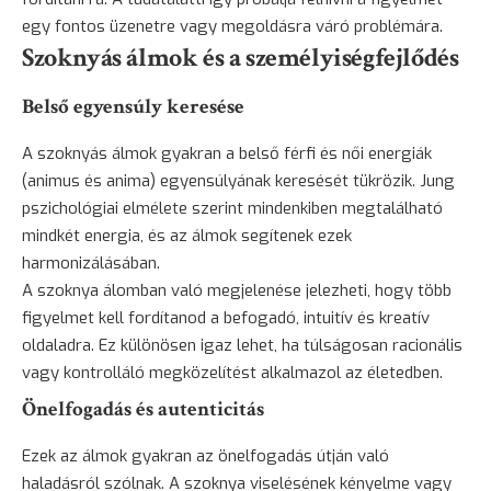
egy fontos üzenetre vagy megoldásra váró problémára.
Szoknyás álmok és a személyiségfejlődés
Belső egyensúly keresése
A szoknyás álmok gyakran a belső férfi és női energiák
(animus és anima) egyensúlyának keresését tükrözik. Jung
pszichológiai elmélete szerint mindenkiben megtalálható
mindkét energia, és az álmok segítenek ezek
harmonizálásában.
A szoknya álomban való megjelenése jelezheti, hogy több
figyelmet kell fordítanod a befogadó, intuitív és kreatív
oldaladra. Ez különösen igaz lehet, ha túlságosan racionális
vagy kontrolláló megközelítést alkalmazol az életedben.
Önelfogadás és autenticitás
Ezek az álmok gyakran az önelfogadás útján való
haladásról szólnak. A szoknya viselésének kényelme vagy