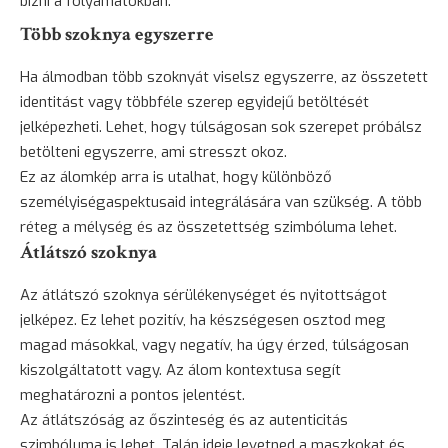
bízni a folyamatokban.
Több szoknya egyszerre
Ha álmodban több szoknyát viselsz egyszerre, az összetett
identitást vagy többféle szerep egyidejű betöltését
jelképezheti. Lehet, hogy túlságosan sok szerepet próbálsz
betölteni egyszerre, ami stresszt okoz.
Ez az álomkép arra is utalhat, hogy különböző
személyiségaspektusaid integrálására van szükség. A több
réteg a mélység és az összetettség szimbóluma lehet.
Átlátszó szoknya
Az átlátszó szoknya sérülékenységet és nyitottságot
jelképez. Ez lehet pozitív, ha készségesen osztod meg
magad másokkal, vagy negatív, ha úgy érzed, túlságosan
kiszolgáltatott vagy. Az álom kontextusa segít
meghatározni a pontos jelentést.
Az átlátszóság az őszinteség és az autenticitás
szimbóluma is lehet. Talán ideje levetned a maszkokat és