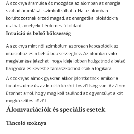
A szoknya áramlása és mozgása az álomban az energia
szabad áramlását szimbolizálhatja. Ha az álomban
korlátozottnak érzed magad, az energetikai blokádokra
utalhat, amelyeket érdemes feloldani.
Intuíció és belső bölcsesség
A szoknya mint női szimbólum szorosan kapcsolódik az
intuícióhoz és a belső bölcsességhez. Az álomban való
megjelenése jelezheti, hogy ideje jobban hallgatnod a belső
hangodra és kevésbé támaszkodnod csak a logikára.
A szoknyás álmok gyakran akkor jelentkeznek, amikor a
tudatos elme és az intuíció között feszültség van. Az álom
üzenhet arról, hogy meg kell találnod az egyensúlyt a két
megközelítés között.
Álomvariációk és speciális esetek
Táncoló szoknya