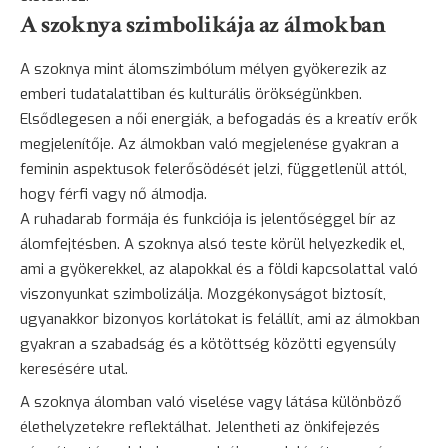
A szoknya szimbolikája az álmokban
A szoknya mint álomszimbólum mélyen gyökerezik az
emberi tudatalattiban és kulturális örökségünkben.
Elsődlegesen a női energiák, a befogadás és a kreatív erők
megjelenítője. Az álmokban való megjelenése gyakran a
feminin aspektusok felerősödését jelzi, függetlenül attól,
hogy férfi vagy nő álmodja.
A ruhadarab formája és funkciója is jelentőséggel bír az
álomfejtésben. A szoknya alsó teste körül helyezkedik el,
ami a gyökerekkel, az alapokkal és a földi kapcsolattal való
viszonyunkat szimbolizálja. Mozgékonyságot biztosít,
ugyanakkor bizonyos korlátokat is felállít, ami az álmokban
gyakran a szabadság és a kötöttség közötti egyensúly
keresésére utal.
A szoknya álomban való viselése vagy látása különböző
élethelyzetekre reflektálhat. Jelentheti az önkifejezés