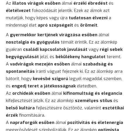
Az
illatos virágok esőben
álmai
érzéki ébredést
és
életélvezet
fokozódását jelentik. Ezek az álmok azt
mutatják, hogy képes vagy újra
tudatosan élvezni
a
mindennapi élet
apró szépségeit
és
örömeit
.
A
gyermekkor kertjének virágzása esőben
álmai
nosztalgia és gyógyulás
témáit érintik. Ez az álomkép
gyakran
családi kapcsolatok javulását
vagy
régi sebek
begyógyulását
jelzi, és
békülékeny hangulatot
teremt.
A
vadvirágok mezején esőben
álmai
szabadság és
spontaneitás
iránti vágyat fejeznek ki. Ez az álomkép arra
bátorít, hogy
kevésbé szigorú
legyél magaddal szemben,
és
engedj teret a játékosságnak
életedben.
Az
orchideák esőben
álmai
kifinomultság és elegancia
kifejlesztését jelzik. Ez az álomkép
személyes stílus
és
belső kultúra
fejlesztésére ösztönöz, valamint
esztétikai
érzék
finomítására.
A
napraforgók esőben
álmai
pozitivitás és életenergia
megerősödését szimbolizálják. Ez az álomkép
optimista