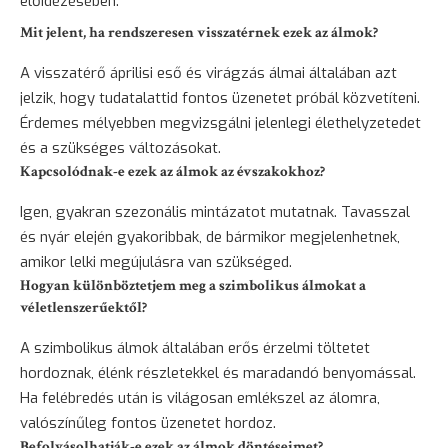
előidézésében.
Mit jelent, ha rendszeresen visszatérnek ezek az álmok?
A visszatérő áprilisi eső és virágzás álmai általában azt
jelzik, hogy tudatalattid fontos üzenetet próbál közvetíteni.
Érdemes mélyebben megvizsgálni jelenlegi élethelyzetedet
és a szükséges változásokat.
Kapcsolódnak-e ezek az álmok az évszakokhoz?
Igen, gyakran szezonális mintázatot mutatnak. Tavasszal
és nyár elején gyakoribbak, de bármikor megjelenhetnek,
amikor lelki megújulásra van szükséged.
Hogyan különböztetjem meg a szimbolikus álmokat a
véletlenszerűektől?
A szimbolikus álmok általában erős érzelmi töltetet
hordoznak, élénk részletekkel és maradandó benyomással.
Ha felébredés után is világosan emlékszel az álomra,
valószínűleg fontos üzenetet hordoz.
Befolyásolhatják-e ezek az álmok döntéseimet?