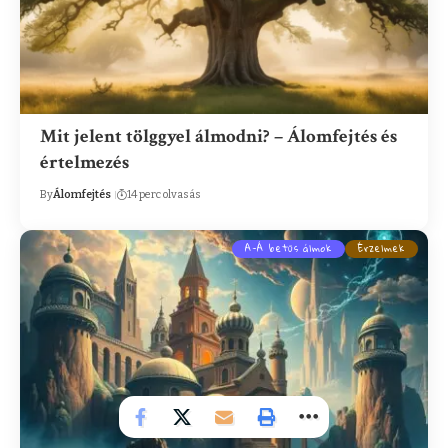
Mit jelent tölggyel álmodni? – Álomfejtés és
értelmezés
By
Álomfejtés
14 perc olvasás
A-Á betűs álmok
Érzelmek