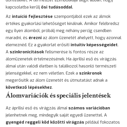
kapcsolatba kerülj
ősi tudásoddal
.
Az
intuíció fejlesztése
szempontjából ezek az álmok
értékes gyakorlási lehetőséget kínálnak. Amikor felébredsz
egy ilyen álomból, próbálj meg néhány percig csendben
maradni, és
érezni
az álom üzenetét ahelyett, hogy azonnal
elemeznéd. Ez a gyakorlat erősíti
intuitív képességeidet
.
A
szinkronicitások
felismerése is fontos része az
álomüzenetek értelmezésének. Ha áprilisi eső és virágzás
álmai után valódi életben is találkozol hasonló természeti
jelenségekkel, ez nem véletlen. Ezek a
szinkronok
megerősítik az álom üzenetét és útmutatást adnak a
következő lépésekhez
.
Álomvariációk és speciális jelentések
Az áprilisi eső és virágzás álmai
számos variációban
jelenhetnek meg, mindegyik saját egyedi üzenettel. A
gyengéd reggeli köd közötti virágzás
például fokozatos