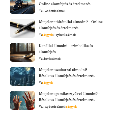
Online álomfejtés és értelmezés
Z-Zs betűs álmok
Mit jelent töltőtollal álmodni? – Online
álomfejtés és értelmezés
Tárgyak
T-Ty betűs álmok
Kanállal álmodni – szimbolika és
álomfejtés
K betűs álmok
Mit jelent szoborral álmodni? –
Részletes álomfejtés és értelmezés.
Tárgyak
Mit jelent gumikesztyűvel álmodni? –
Részletes álomfejtés és értelmezés.
G-Gy betűs álmok
Tárgyak