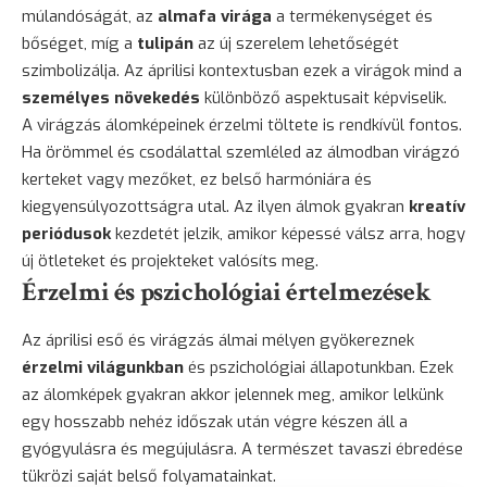
múlandóságát, az
almafa virága
a termékenységet és
bőséget, míg a
tulipán
az új szerelem lehetőségét
szimbolizálja. Az áprilisi kontextusban ezek a virágok mind a
személyes növekedés
különböző aspektusait képviselik.
A virágzás álomképeinek érzelmi töltete is rendkívül fontos.
Ha örömmel és csodálattal szemléled az álmodban virágzó
kerteket vagy mezőket, ez belső harmóniára és
kiegyensúlyozottságra utal. Az ilyen álmok gyakran
kreatív
periódusok
kezdetét jelzik, amikor képessé válsz arra, hogy
új ötleteket és projekteket valósíts meg.
Érzelmi és pszichológiai értelmezések
Az áprilisi eső és virágzás álmai mélyen gyökereznek
érzelmi világunkban
és pszichológiai állapotunkban. Ezek
az álomképek gyakran akkor jelennek meg, amikor lelkünk
egy hosszabb nehéz időszak után végre készen áll a
gyógyulásra és megújulásra. A természet tavaszi ébredése
tükrözi saját belső folyamatainkat.