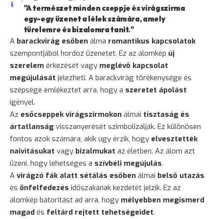
"A természet minden cseppje és virágszirma
egy-egy üzenet a lélek számára, amely
türelemre és bizalomra tanít."
A
barackvirág esőben
álma
romantikus kapcsolatok
szempontjából hordoz üzenetet. Ez az álomkép
új
szerelem
érkezését vagy
meglévő kapcsolat
megújulását
jelezheti. A barackvirág törékenysége és
szépsége emlékeztet arra, hogy a
szeretet ápolást
igényel.
Az
esőcseppek virágszirmokon
álmai
tisztaság és
ártatlanság
visszanyerését szimbolizálják. Ez különösen
fontos azok számára, akik úgy érzik, hogy
elvesztették
naivitásukat
vagy
bizalmukat
az életben. Az álom azt
üzeni, hogy lehetséges a
szívbéli megújulás
.
A
virágzó fák alatt sétálás esőben
álmai
belső utazás
és
önfelfedezés
időszakának kezdetét jelzik. Ez az
álomkép bátorítást ad arra, hogy
mélyebben megismerd
magad
és
feltárd rejtett tehetségeidet
.