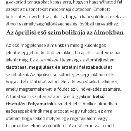
gyakorlati tanácsokat kapsz arra, hogyan használhatod fel
ezeket az üzeneteket mindennapi életedben. Emellett
betekintést nyerhetsz abba is, hogyan kapcsolódnak ezek az
álmok személyiségfejlődésedhez és jövőbeli terveaidhez.
Az áprilisi eső szimbolikája az álmokban
Az eső megjelenése álmainkban mindig különleges
jelentőséggel bír, különösen akkor, ha áprilisi kontextusban
jelenik meg. Ez a természeti jelenség az álomfejtésben
tisztítást, megújulást és érzelmi felszabadulást
szimbolizál. Az áprilisi eső különlegessége abban rejlik,
hogy a tél utáni első valódi életadó esőzéseket jelképezi,
amely megtermékenyíti a földet az új növekedés számára.
A tudatalatti szinten az áprilisi eső gyakran
belső
tisztulási folyamatok
kezdetét jelzi. Amikor álmodban
esőcseppek érintik meg arcodat vagy ruhádat, ez arra
utalhat, hogy lelked mélyén egy régi fájdalom vagy
traumatikus élmény oldódik fel. Az eső lemossa a múlt