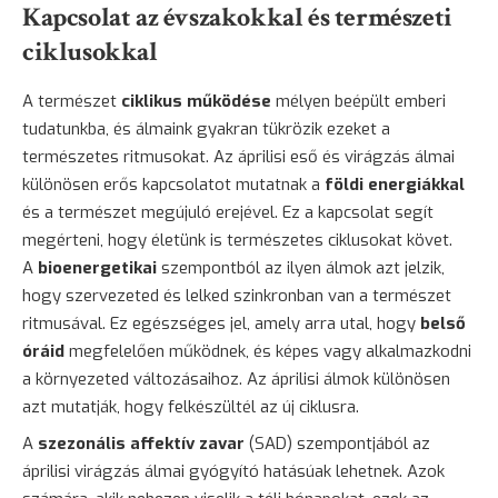
Kapcsolat az évszakokkal és természeti
ciklusokkal
A természet
ciklikus működése
mélyen beépült emberi
tudatunkba, és álmaink gyakran tükrözik ezeket a
természetes ritmusokat. Az áprilisi eső és virágzás álmai
különösen erős kapcsolatot mutatnak a
földi energiákkal
és a természet megújuló erejével. Ez a kapcsolat segít
megérteni, hogy életünk is természetes ciklusokat követ.
A
bioenergetikai
szempontból az ilyen álmok azt jelzik,
hogy szervezeted és lelked szinkronban van a természet
ritmusával. Ez egészséges jel, amely arra utal, hogy
belső
óráid
megfelelően működnek, és képes vagy alkalmazkodni
a környezeted változásaihoz. Az áprilisi álmok különösen
azt mutatják, hogy felkészültél az új ciklusra.
A
szezonális affektív zavar
(SAD) szempontjából az
áprilisi virágzás álmai gyógyító hatásúak lehetnek. Azok