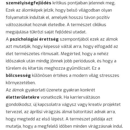
személyiségfejlődés
kritikus pontjaiban jelennek meg.
Ezek az álomképek jelzik, hogy belső világodban olyan
folyamatok indultak el, amelyek hosszú távon pozitív
változásokat hoznak életedbe. A természet ciklikus
megújulása tükrözi saját fejlődési utadat.
A
pszichológiai érettség
szempontjából ezek az álmok
azt mutatják, hogy képessé váltál arra, hogy elfogadd az
élet természetes ritmusait. Megérted, hogy a nehéz
időszakok után mindig jönnek jobb periódusok, és hogy a
türelem és kitartás meghozza gyümölcsét. Ez a
bölcsesség
különösen értékes a modern világ stresszes
környezetében.
Az álmok gyakorlati üzenete gyakran konkrét
életterületekre
vonatkozik. Ha karrierváltáson
gondolkodsz, új kapcsolatra vágysz vagy kreatív projektet
tervezel, az áprilisi virágzás álmai bátorítást adnak arra,
hogy megtedd az első lépést. A természet példája azt
mutatja, hogy a megfelelő időben minden virágzásnak indul.