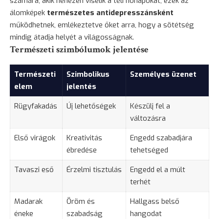
számára, akik nehezen viselik a téli hónapokat, ezek az
álomképek
természetes antidepresszánsként
működhetnek, emlékeztetve őket arra, hogy a sötétség
mindig átadja helyét a világosságnak.
Természeti szimbólumok jelentése
Természeti
Szimbolikus
Személyes üzenet
elem
jelentés
Rügyfakadás
Új lehetőségek
Készülj fel a
változásra
Első virágok
Kreativitás
Engedd szabadjára
ébredése
tehetséged
Tavaszi eső
Érzelmi tisztulás
Engedd el a múlt
terhét
Madarak
Öröm és
Hallgass belső
éneke
szabadság
hangodat