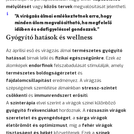
mélyülését
vagy
közös tervek
megvalósítását jelentheti.
"A virágzás álmai emlékeztetnek arra, hogy
minden álom megvalósítható, ha megfelelő
időben és odafigyeléssel gondozzuk."
Gyógyító hatások és wellness
Az áprilisi eső és virágzás álmai
természetes gyógyító
hatással
bírnak lelki és
fizikai egészségünkre
. Ezek az
álomképek
endorfinok
felszabadulását stimulálják, amely
természetes boldogságérzetet
és
fájdalomcsillapítást
eredményez. A virágzás
szépségének szemlélése álmainkban
stressz-szintet
csökkenti
és
immunrendszert erősíti
.
A
színterápia
elvei szerint a virágok színei különböző
gyógyító frekvenciákat
hordoznak. A
rózsaszín virágok
szeretetet és gyengédséget
, a
sárga virágok
életörömöt és optimizmust
, míg a
fehér virágok
tisztaságot és békét
közvetítenek. Ezek a
színek