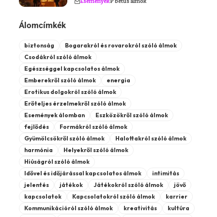
Események
P betűs álmok
Álomcímkék
biztonság
Bogarakról és rovarokról szóló álmok
Csodákról szóló álmok
Egészséggel kapcsolatos álmok
Emberekről szóló álmok
energia
Erotikus dolgokról szóló álmok
Erőteljes érzelmekről szóló álmok
Események álomban
Eszközökről szóló álmok
fejlődés
Formákról szóló álmok
Gyümölcsökről szóló álmok
Halottakról szóló álmok
harmónia
Helyekről szóló álmok
Hiúságról szóló álmok
Idővel és időjárással kapcsolatos álmok
intimitás
jelentés
játékok
Játékokról szóló álmok
jövő
kapcsolatok
Kapcsolatokról szóló álmok
karrier
Kommunikációról szóló álmok
kreativitás
kultúra