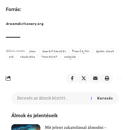
Forrás:
dreamdictionary.org
álom
álomértelmezés
Álomfejtés
áprilisi álmok
Álom címkék:
eső
szimbolika
természet
virágzás
Keresés
Álmok és jelentéseik
Mit jelent zakatolással álmodni –