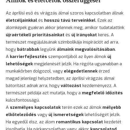
Álmok és életcélok összefüggései
Az áprilisi eső és virágzás álmai szoros kapcsolatban állnak
életcéljainkkal
és
hosszú távú terveinkkel
. Ezek az
álomképek gyakran akkor jelennek meg, amikor tudatalattink
újraértékeli prioritásainkat
és
új irányokat
keres. A
természet megújulásának szimbolikája inspirációt ad arra,
hogy
bátrabbak
legyünk
álmaink megvalósításában
.
A
karrierfejlesztés
szempontjából az ilyen álmok
új
lehetőségek
megjelenését jelzik. Ha régóta ugyanabban a
munkakörben dolgozol, vagy
elégedetlennek
érzed
magad jelenlegi helyzetedben, az áprilisi virágzás álmai
bátorítást adnak arra, hogy
változást
kezdeményezz. A
természet példája azt mutatja, hogy a
megfelelő időzítés
kulcsfontosságú.
A
személyes kapcsolatok
terén ezek az álmok
mélyebb
elköteleződés
vagy
új ismeretségek
lehetőségét jelzik.
Ha egyedül élsz, az álom
romantikus kapcsolat
kezdetét
jósolhatja. Ha párkapcsolatban vagy, akkor
kapcsolatod