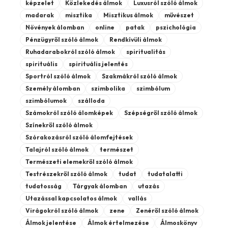
képzelet
Közlekedés álmok
Luxusról szóló álmok
madarak
misztika
Misztikus álmok
művészet
Növények álomban
online
patak
pszichológia
Pénzügyről szóló álmok
Rendkívüli álmok
Ruhadarabokról szóló álmok
spiritualitás
spirituális
spirituális jelentés
Sportról szóló álmok
Szakmákról szóló álmok
Személy álomban
szimbolika
szimbólum
szimbólumok
szálloda
Számokról szóló álomképek
Szépségről szóló álmok
Színekről szóló álmok
Szórakozásról szóló álomfejtések
Talajról szóló álmok
természet
Természeti elemekről szóló álmok
Testrészekről szóló álmok
tudat
tudatalatti
tudatosság
Tárgyak álomban
utazás
Utazással kapcsolatos álmok
vallás
Virágokról szóló álmok
zene
Zenéről szóló álmok
Álmok jelentése
Álmok értelmezése
Álmoskönyv