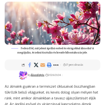
Fedezd fel, mit jelent áprilisi esővel és virágokkal álmodni! A
megújulás, érzelmi tisztulás és kreatív kibontakozás jele.
17 perc olvasás
By
Álomfejtés
2026.01.04.
Az álmaink gyakran a természet ciklusaival összhangban
tükrözik belső világunkat, és kevés dolog olyan mélyen hat
ránk, mint amikor álmainkban a tavasz újjászületését éljük
át. Az áprilisi esővel és virágzással kapcsolatos álmok