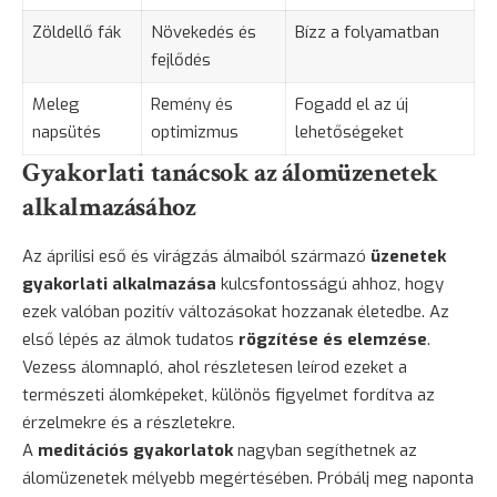
Zöldellő fák
Növekedés és
Bízz a folyamatban
fejlődés
Meleg
Remény és
Fogadd el az új
napsütés
optimizmus
lehetőségeket
Gyakorlati tanácsok az álomüzenetek
alkalmazásához
Az áprilisi eső és virágzás álmaiból származó
üzenetek
gyakorlati alkalmazása
kulcsfontosságú ahhoz, hogy
ezek valóban pozitív változásokat hozzanak életedbe. Az
első lépés az álmok tudatos
rögzítése és elemzése
.
Vezess álomnapló, ahol részletesen leírod ezeket a
természeti álomképeket, különös figyelmet fordítva az
érzelmekre és a részletekre.
A
meditációs gyakorlatok
nagyban segíthetnek az
álomüzenetek mélyebb megértésében. Próbálj meg naponta