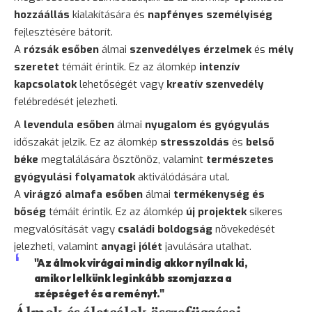
hozzáállás
kialakítására és
napfényes személyiség
fejlesztésére bátorít.
A
rózsák esőben
álmai
szenvedélyes érzelmek
és
mély
szeretet
témáit érintik. Ez az álomkép
intenzív
kapcsolatok
lehetőségét vagy
kreatív szenvedély
felébredését jelezheti.
A
levendula esőben
álmai
nyugalom és gyógyulás
időszakát jelzik. Ez az álomkép
stresszoldás
és
belső
béke
megtalálására ösztönöz, valamint
természetes
gyógyulási folyamatok
aktiválódására utal.
A
virágzó almafa esőben
álmai
termékenység és
bőség
témáit érintik. Ez az álomkép
új projektek
sikeres
megvalósítását vagy
családi boldogság
növekedését
jelezheti, valamint
anyagi jólét
javulására utalhat.
"Az álmok virágai mindig akkor nyílnak ki,
amikor lelkünk leginkább szomjazza a
szépséget és a reményt."