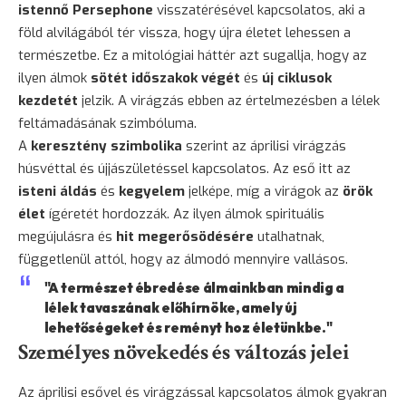
istennő Persephone
visszatérésével kapcsolatos, aki a
föld alvilágából tér vissza, hogy újra életet lehessen a
természetbe. Ez a mitológiai háttér azt sugallja, hogy az
ilyen álmok
sötét időszakok végét
és
új ciklusok
kezdetét
jelzik. A virágzás ebben az értelmezésben a lélek
feltámadásának szimbóluma.
A
keresztény szimbolika
szerint az áprilisi virágzás
húsvéttal és újjászületéssel kapcsolatos. Az eső itt az
isteni áldás
és
kegyelem
jelképe, míg a virágok az
örök
élet
ígéretét hordozzák. Az ilyen álmok spirituális
megújulásra és
hit megerősödésére
utalhatnak,
függetlenül attól, hogy az álmodó mennyire vallásos.
"A természet ébredése álmainkban mindig a
lélek tavaszának előhírnöke, amely új
lehetőségeket és reményt hoz életünkbe."
Személyes növekedés és változás jelei
Az áprilisi esővel és virágzással kapcsolatos álmok gyakran