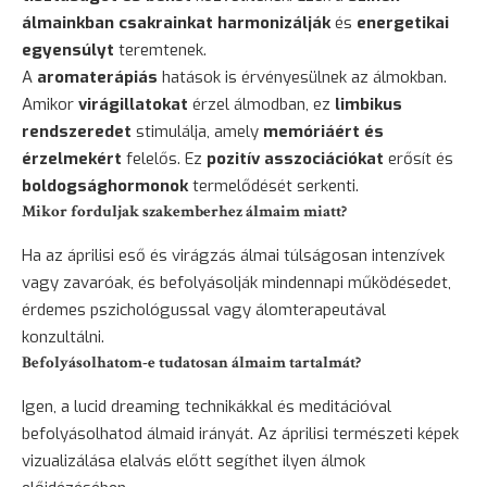
álmainkban
csakrainkat harmonizálják
és
energetikai
egyensúlyt
teremtenek.
A
aromaterápiás
hatások is érvényesülnek az álmokban.
Amikor
virágillatokat
érzel álmodban, ez
limbikus
rendszeredet
stimulálja, amely
memóriáért és
érzelmekért
felelős. Ez
pozitív asszociációkat
erősít és
boldogsághormonok
termelődését serkenti.
Mikor forduljak szakemberhez álmaim miatt?
Ha az áprilisi eső és virágzás álmai túlságosan intenzívek
vagy zavaróak, és befolyásolják mindennapi működésedet,
érdemes pszichológussal vagy álomterapeutával
konzultálni.
Befolyásolhatom-e tudatosan álmaim tartalmát?
Igen, a lucid dreaming technikákkal és meditációval
befolyásolhatod álmaid irányát. Az áprilisi természeti képek
vizualizálása elalvás előtt segíthet ilyen álmok