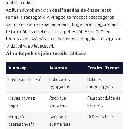
mobilizálódnak.
Az ilyen álmok gyakran
önelfogadás és önszeretet
témáit is feszegetik. A virágzó természet szépségének
szemlélése álmainkban arra tanít, hogy saját magunkban is
felismerjük és értékeljük a szépet és jót. Ez különösen
fontos azok számára, akik hajlamosak magukat túlságosan
kritizálni vagy lebecsülni.
Álomképek és jelentéseik táblázat
Álomkép
Jelentés
Érzelmi üzenet
Enyhe áprilisi eső
Fokozatos
Béke és
gyógyulás
megnyugvás
Heves tavaszi
Radikális
Felszabadulás és
zápor
változás
katarzis
Virágzó
Szépség
Öröm és hála
cseresznyefa
elismerése