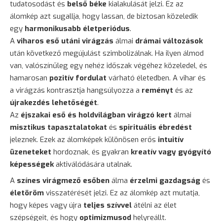
tudatosodást és
belső béke
kialakulását jelzi. Ez az
álomkép azt sugallja, hogy lassan, de biztosan közeledik
egy
harmonikusabb életperiódus
.
A
viharos eső utáni virágzás
álmai
drámai változások
után következő megújulást szimbolizálnak. Ha ilyen álmod
van, valószínűleg egy nehéz időszak végéhez közeledel, és
hamarosan
pozitív fordulat
várható életedben. A vihar és
a virágzás kontrasztja hangsúlyozza a
reményt
és az
újrakezdés lehetőségét
.
Az
éjszakai eső és holdvilágban virágzó kert
álmai
misztikus tapasztalatokat
és
spirituális ébredést
jeleznek. Ezek az álomképek különösen erős
intuitív
üzeneteket
hordoznak, és gyakran
kreatív vagy gyógyító
képességek
aktiválódására utalnak.
A
színes virágmező esőben
álma
érzelmi gazdagság
és
életöröm
visszatérését jelzi. Ez az álomkép azt mutatja,
hogy képes vagy újra
teljes szívvel
átélni az élet
szépségeit, és hogy
optimizmusod
helyreállt.