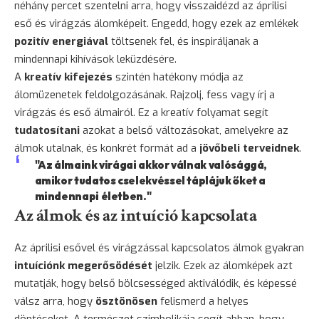
néhány percet szentelni arra, hogy visszaidézd az áprilisi
eső és virágzás álomképeit. Engedd, hogy ezek az emlékek
pozitív energiával
töltsenek fel, és inspiráljanak a
mindennapi kihívások leküzdésére.
A
kreatív kifejezés
szintén hatékony módja az
álomüzenetek feldolgozásának. Rajzolj, fess vagy írj a
virágzás és eső álmairól. Ez a kreatív folyamat segít
tudatosítani
azokat a belső változásokat, amelyekre az
álmok utalnak, és konkrét formát ad a
jövőbeli terveidnek
.
"Az álmaink virágai akkor válnak valósággá,
amikor tudatos cselekvéssel táplájuk őket a
mindennapi életben."
Az álmok és az intuíció kapcsolata
Az áprilisi esővel és virágzással kapcsolatos álmok gyakran
intuíciónk megerősödését
jelzik. Ezek az álomképek azt
mutatják, hogy belső bölcsességed aktiválódik, és képessé
válsz arra, hogy
ösztönösen
felismerd a helyes
döntéseket. A természet szimbolikája segít abban, hogy