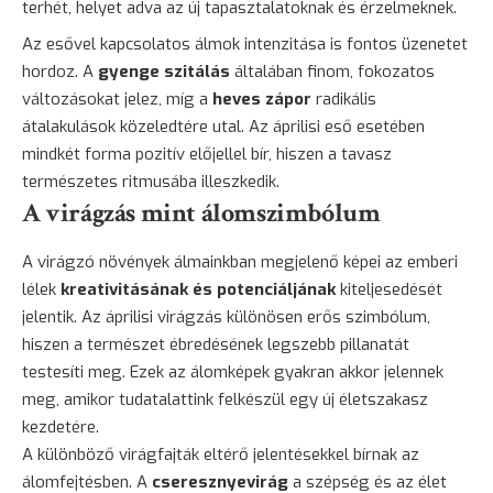
terhét, helyet adva az új tapasztalatoknak és érzelmeknek.
Az esővel kapcsolatos álmok intenzitása is fontos üzenetet
hordoz. A
gyenge szitálás
általában finom, fokozatos
változásokat jelez, míg a
heves zápor
radikális
átalakulások közeledtére utal. Az áprilisi eső esetében
mindkét forma pozitív előjellel bír, hiszen a tavasz
természetes ritmusába illeszkedik.
A virágzás mint álomszimbólum
A virágzó növények álmainkban megjelenő képei az emberi
lélek
kreativitásának és potenciáljának
kiteljesedését
jelentik. Az áprilisi virágzás különösen erős szimbólum,
hiszen a természet ébredésének legszebb pillanatát
testesíti meg. Ezek az álomképek gyakran akkor jelennek
meg, amikor tudatalattink felkészül egy új életszakasz
kezdetére.
A különböző virágfajták eltérő jelentésekkel bírnak az
álomfejtésben. A
cseresznyevirág
a szépség és az élet