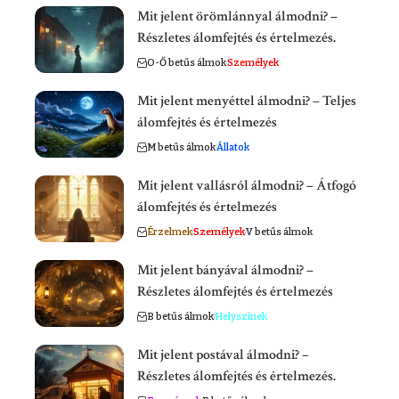
Mit jelent örömlánnyal álmodni? –
Részletes álomfejtés és értelmezés.
O-Ő betűs álmok
Személyek
Mit jelent menyéttel álmodni? – Teljes
álomfejtés és értelmezés
M betűs álmok
Állatok
Mit jelent vallásról álmodni? – Átfogó
álomfejtés és értelmezés
Érzelmek
Személyek
V betűs álmok
Mit jelent bányával álmodni? –
Részletes álomfejtés és értelmezés
B betűs álmok
Helyszínek
Mit jelent postával álmodni? –
Részletes álomfejtés és értelmezés.