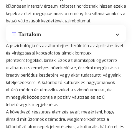
különösen intenzív érzelmi töltetet hordoznak, hiszen ezek a
képek az élet megújulásának, a remény felcsillanásának és a
belső változások kezdetének szimbólumai.
Tartalom
A pszichológia és az álomfejtés területén az áprilisi esővel
és virágzással kapcsolatos álmok komplex
jelentésrétegekkel bírnak. Ezek az álomképek egyszerre
utalhatnak személyes növekedésre, érzelmi megújulásra,
kreatív periódus kezdetére vagy akár tudatalatti vágyaink
kiteljesedésére. A különböző kultúrák és hagyományok
eltérő módon értelmezik ezeket a szimbólumokat, de
mindegyik közös pontja a pozitív változás és az új
lehetőségek megjelenése.
A következő részletes elemzés segít megérteni, hogy
álmaid mit üzennek számodra. Megismerkedhetsz a
különböző álomképek jelentéseivel, a kulturális háttérrel, és