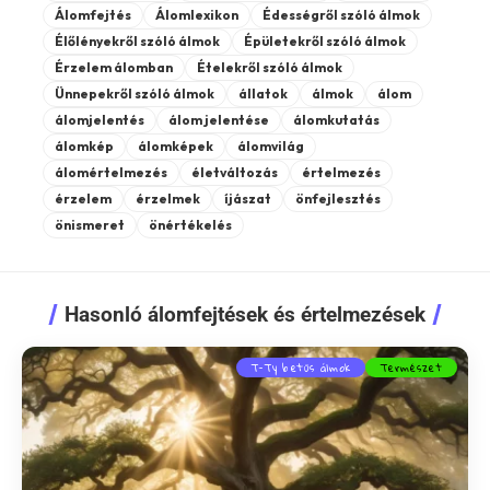
Álomfejtés
Álomlexikon
Édességről szóló álmok
Élőlényekről szóló álmok
Épületekről szóló álmok
Érzelem álomban
Ételekről szóló álmok
Ünnepekről szóló álmok
állatok
álmok
álom
álomjelentés
álom jelentése
álomkutatás
álomkép
álomképek
álomvilág
álomértelmezés
életváltozás
értelmezés
érzelem
érzelmek
íjászat
önfejlesztés
önismeret
önértékelés
Hasonló álomfejtések és értelmezések
T-Ty betűs álmok
Természet