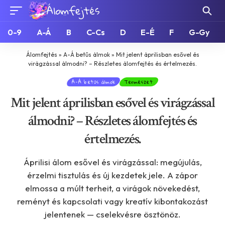
0-9
A-Á
B
C-Cs
D
E-É
F
G-Gy
Álomfejtés
»
A-Á betűs álmok
»
Mit jelent áprilisban esővel és
virágzással álmodni? – Részletes álomfejtés és értelmezés.
A-Á betűs álmok
Természet
Mit jelent áprilisban esővel és virágzással
álmodni? – Részletes álomfejtés és
értelmezés.
Áprilisi álom esővel és virágzással: megújulás,
érzelmi tisztulás és új kezdetek jele. A zápor
elmossa a múlt terheit, a virágok növekedést,
reményt és kapcsolati vagy kreatív kibontakozást
jelentenek — cselekvésre ösztönöz.