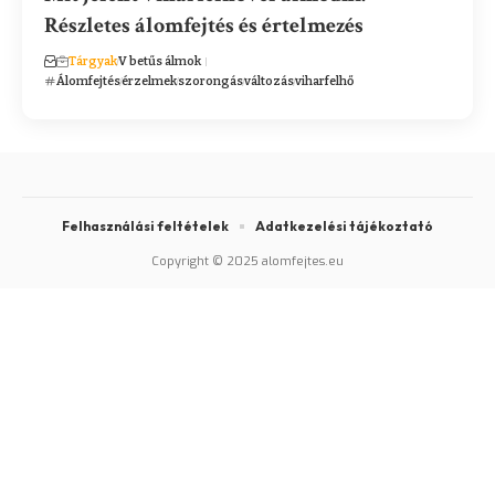
Részletes álomfejtés és értelmezés
Tárgyak
V betűs álmok
Álomfejtés
érzelmek
szorongás
változás
viharfelhő
Felhasználási feltételek
Adatkezelési tájékoztató
Copyright © 2025 alomfejtes.eu