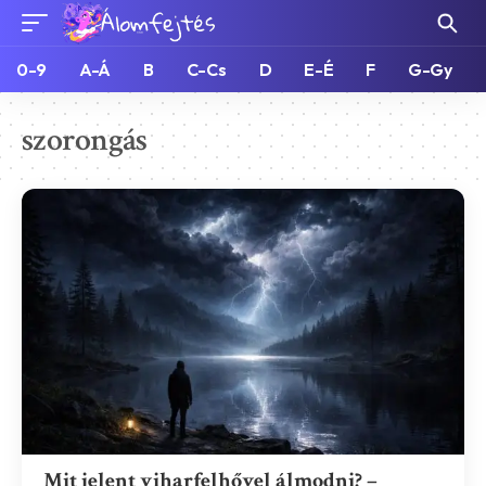
0-9
A-Á
B
C-Cs
D
E-É
F
G-Gy
szorongás
Mit jelent viharfelhővel álmodni? –