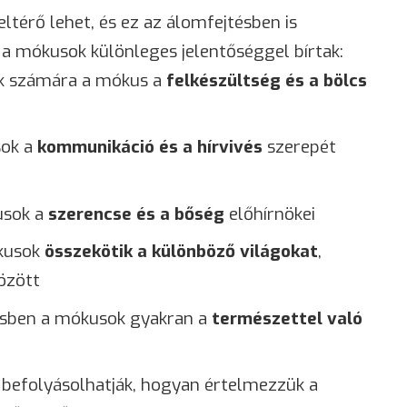
ltérő lehet, és ez az álomfejtésben is
 a mókusok különleges jelentőséggel bírtak:
ek számára a mókus a
felkészültség és a bölcs
sok a
kommunikáció és a hírvivés
szerepét
usok a
szerencse és a bőség
előhírnökei
ókusok
összekötik a különböző világokat
,
özött
ésben a mókusok gyakran a
természettel való
d befolyásolhatják, hogyan értelmezzük a