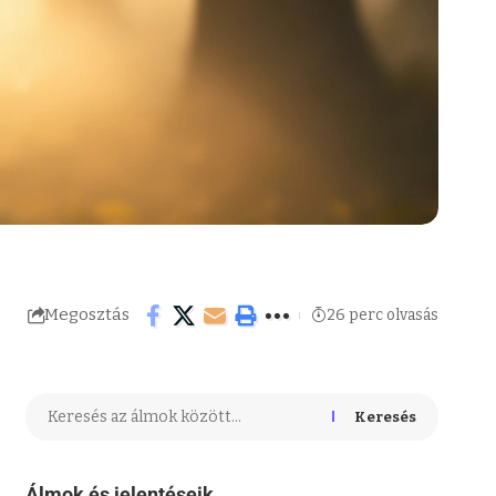
Megosztás
26 perc olvasás
Keresés
Álmok és jelentéseik