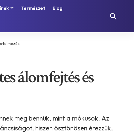
ínek
Természet
Blog
 értelmezés
es álomfejtés és
ennek meg bennük, mint a mókusok. Az
váncsiságot, hiszen ösztönösen érezzük,