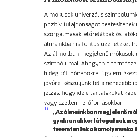
A mókusok univerzális szimbólumk
pozitív tulajdonságot testesítenek 
szorgalmasak, előrelátóak és játé
álmainkban is fontos üzeneteket 
Az álmokban megjelenő mókusok
szimbólumai. Ahogyan a természet
hideg téli hónapokra, úgy emlékezt
jövőre, készüljünk fel a nehezebb 
jelzés, hogy ideje tartalékokat ké
vagy szellemi erőforrásokban.
„Az álmainkban megjelenő mók
gyakran akkor látogatnak meg,
teremtenünk a komoly munka é