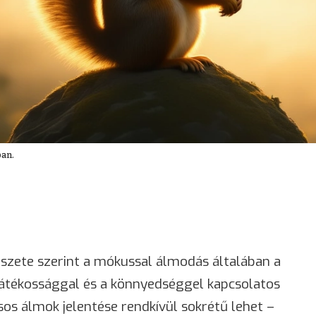
ban.
zete szerint a mókussal álmodás általában a
a játékossággal és a könnyedséggel kapcsolatos
os álmok jelentése rendkívül sokrétű lehet –