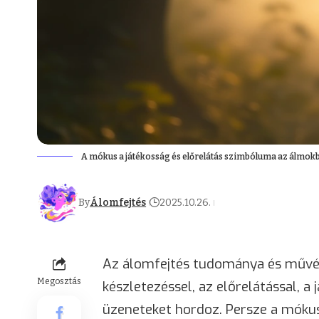
A mókus a játékosság és előrelátás szimbóluma az álmok
By
Álomfejtés
2025.10.26.
Az álomfejtés tudománya és művés
Megosztás
készletezéssel, az előrelátással, 
üzeneteket hordoz. Persze a mókus