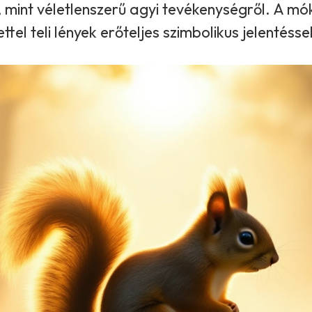
, mint véletlenszerű agyi tevékenységről. A m
ttel teli lények erőteljes szimbolikus jelentéss