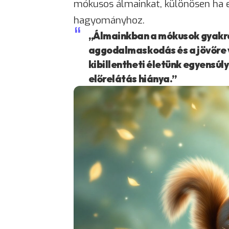
mókusos álmainkat, különösen ha e
hagyományhoz.
„Álmainkban a mókusok gyakra
aggodalmaskodás és a jövőre 
kibillentheti életünk egyensúly
előrelátás hiánya.”