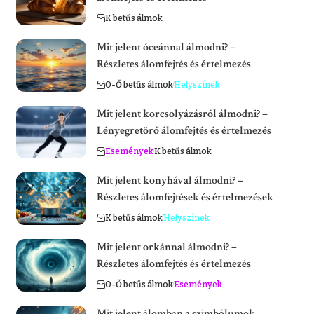
K betűs álmok
Mit jelent óceánnal álmodni? –
Részletes álomfejtés és értelmezés
O-Ő betűs álmok
Helyszínek
Mit jelent korcsolyázásról álmodni? –
Lényegretörő álomfejtés és értelmezés
Események
K betűs álmok
Mit jelent konyhával álmodni? –
Részletes álomfejtések és értelmezések
K betűs álmok
Helyszínek
Mit jelent orkánnal álmodni? –
Részletes álomfejtés és értelmezés
O-Ő betűs álmok
Események
Mit jelent álomban a szimbólumok