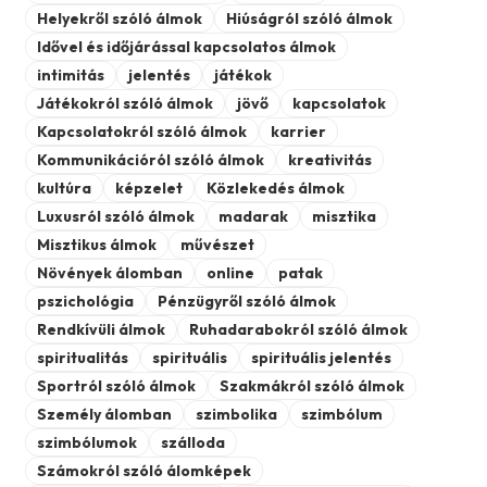
Helyekről szóló álmok
Hiúságról szóló álmok
Idővel és időjárással kapcsolatos álmok
intimitás
jelentés
játékok
Játékokról szóló álmok
jövő
kapcsolatok
Kapcsolatokról szóló álmok
karrier
Kommunikációról szóló álmok
kreativitás
kultúra
képzelet
Közlekedés álmok
Luxusról szóló álmok
madarak
misztika
Misztikus álmok
művészet
Növények álomban
online
patak
pszichológia
Pénzügyről szóló álmok
Rendkívüli álmok
Ruhadarabokról szóló álmok
spiritualitás
spirituális
spirituális jelentés
Sportról szóló álmok
Szakmákról szóló álmok
Személy álomban
szimbolika
szimbólum
szimbólumok
szálloda
Számokról szóló álomképek