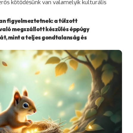
rős kötődésünk van valamelyik kulturális
n figyelmeztetnek: a túlzott
való megszállott készülés éppúgy
át, mint a teljes gondtalanság és