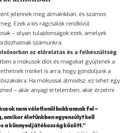
ént jelennek meg álmainkban, és számos
meg. Ezek a kis rágcsálók rendkívül
kosak – olyan tulajdonságok ezek, amelyek
hordozhatnak számunkra.
elsősorban az előrelátás és a felkészültség
ben a mókusok diót és magokat gyűjtenek a
ethetnek minket is arra, hogy gondoljunk a
időszakokra. Ha mókussal álmodsz, ez lehet egy
pezned – akár anyagi értelemben, akár érzelmi
usok nem véletlenül bukkannak fel –
 amikor életünkben egyensúlyt kell
s a könnyed játékosság között.”