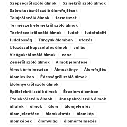
Szépségről szóló álmok
Színekről szóló álmok
Szórakozásról szóló álomfejtések
Talajról szóló álmok
természet
Természeti elemekről szóló álmok
Testrészekről szóló álmok
tudat
tudatalatti
tudatosság
Tárgyak álomban
utazás
Utazással kapcsolatos álmok
vallás
Virágokról szóló álmok
zene
Zenéről szóló álmok
Álmok jelentése
Álmok értelmezése
Álmoskönyv
Álomfejtés
Álomlexikon
Édességről szóló álmok
Élőlényekről szóló álmok
Épületekről szóló álmok
Érzelem álomban
Ételekről szóló álmok
Ünnepekről szóló álmok
állatok
álmok
álom
álomjelentés
álom jelentése
álomkutatás
álomkép
álomképek
álomvilág
álomértelmezés