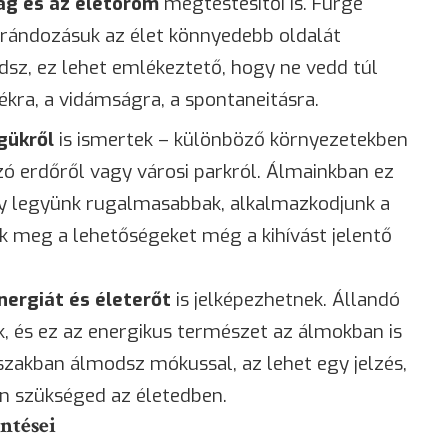
ág és az életöröm
megtestesítői is. Fürge
rándozásuk az élet könnyedebb oldalát
dsz, ez lehet emlékeztető, hogy ne vedd túl
tékra, a vidámságra, a spontaneitásra.
gükről
is ismertek – különböző környezetekben
szó erdőről vagy városi parkról. Álmainkban ez
gy legyünk rugalmasabbak, alkalmazkodjunk a
k meg a lehetőségeket még a kihívást jelentő
nergiát és életerőt
is jelképezhetnek. Állandó
, és ez az energikus természet az álmokban is
őszakban álmodsz mókussal, az lehet egy jelzés,
an szükséged az életedben.
ntései