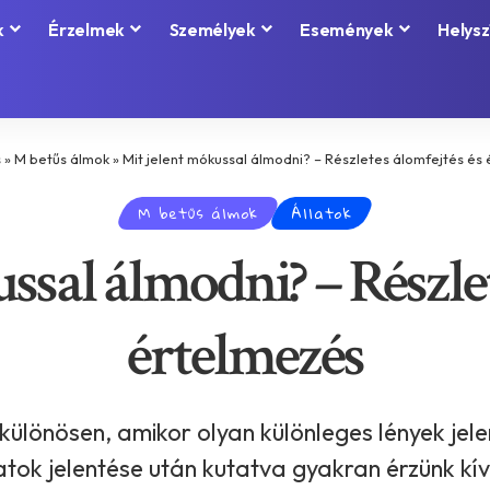
k
Érzelmek
Személyek
Események
Helysz
s
»
M betűs álmok
»
Mit jelent mókussal álmodni? – Részletes álomfejtés és
M betűs álmok
Állatok
ssal álmodni? – Részlet
értelmezés
különösen, amikor olyan különleges lények jel
atok jelentése után kutatva gyakran érzünk kí