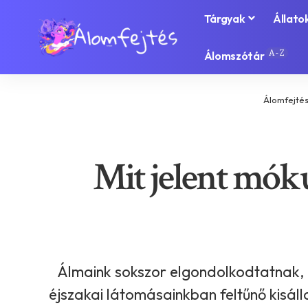
Tárgyak
Állato
A-Z
Álomszótár
Álomfejté
Mit jelent móku
Álmaink sokszor elgondolkodtatnak, 
éjszakai látomásainkban feltűnő kisáll