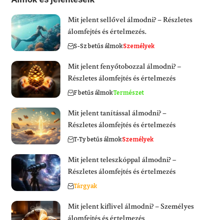
Mit jelent sellővel álmodni? – Részletes
álomfejtés és értelmezés.
S-Sz betűs álmok
Személyek
Mit jelent fenyőtobozzal álmodni? –
Részletes álomfejtés és értelmezés
F betűs álmok
Természet
Mit jelent tanítással álmodni? –
Részletes álomfejtés és értelmezés
T-Ty betűs álmok
Személyek
Mit jelent teleszkóppal álmodni? –
Részletes álomfejtés és értelmezés
Tárgyak
Mit jelent kiflivel álmodni? – Személyes
álomfejtés és értelmezés