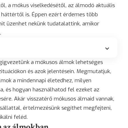
ől, a mókus viselkedésétől, az álmodó aktuális
s háttértől is. Éppen ezért érdemes több
t üzenhet nekünk tudatalattink, amikor
.
égigvezetünk a mókusos álmok lehetséges
ituációkon és azok jelentésein. Megmutatjuk,
lmok a mindennapi életedhez, milyen
, és hogyan használhatod fel ezeket az
sére. Akár visszatérő mókusos álmaid vannak,
isállattal, értelmezésünk segíthet megfejteni,
kálni feléd.
a az álmokban