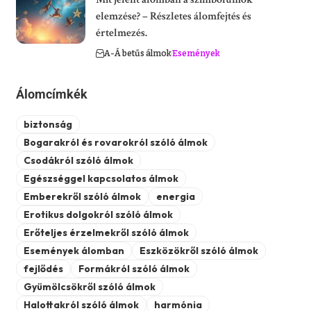
elemzése? – Részletes álomfejtés és
értelmezés.
A-Á betűs álmok
Események
Álomcímkék
biztonság
Bogarakról és rovarokról szóló álmok
Csodákról szóló álmok
Egészséggel kapcsolatos álmok
Emberekről szóló álmok
energia
Erotikus dolgokról szóló álmok
Erőteljes érzelmekről szóló álmok
Események álomban
Eszközökről szóló álmok
fejlődés
Formákról szóló álmok
Gyümölcsökről szóló álmok
Halottakról szóló álmok
harmónia