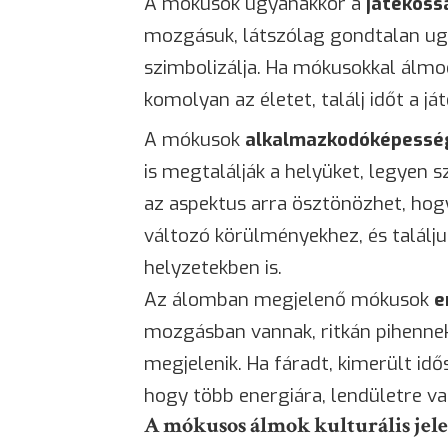
A mókusok ugyanakkor a
játékoss
mozgásuk, látszólag gondtalan ug
szimbolizálja. Ha mókusokkal álmo
komolyan az életet, találj időt a já
A mókusok
alkalmazkodóképessé
is megtalálják a helyüket, legyen 
az aspektus arra ösztönözhet, ho
változó körülményekhez, és találju
helyzetekben is.
Az álomban megjelenő mókusok
e
mozgásban vannak, ritkán pihennek
megjelenik. Ha fáradt, kimerült id
hogy több energiára, lendületre v
A mókusos álmok kulturális jele