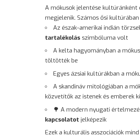
A mókusok jelentése kultúránként e
megjelenik. Számos ősi kultúrában
Az észak-amerikai indián törzs
tartalékolás
szimbóluma volt
A kelta hagyományban a móku
töltötték be
Egyes ázsiai kultúrákban a mók
A skandináv mitológiában a m
közvetítők az istenek és emberek k
🌳 A modern nyugati értelmez
kapcsolatot
jelképezik
Ezek a kulturális asszociációk min