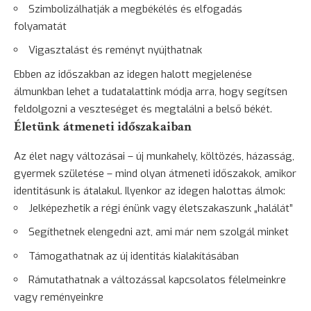
Szimbolizálhatják a megbékélés és elfogadás
folyamatát
Vigasztalást és reményt nyújthatnak
Ebben az időszakban az idegen halott megjelenése
álmunkban lehet a tudatalattink módja arra, hogy segítsen
feldolgozni a veszteséget és megtalálni a belső békét.
Életünk átmeneti időszakaiban
Az élet nagy változásai – új munkahely, költözés, házasság,
gyermek születése – mind olyan átmeneti időszakok, amikor
identitásunk is átalakul. Ilyenkor az idegen halottas álmok:
Jelképezhetik a régi énünk vagy életszakaszunk „halálát”
Segíthetnek elengedni azt, ami már nem szolgál minket
Támogathatnak az új identitás kialakításában
Rámutathatnak a változással kapcsolatos félelmeinkre
vagy reményeinkre