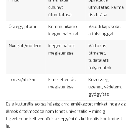
Hindu
Ismeretlen
Spirituális
elhunyt
útmutatás, karma
útmutatása
tisztítása
Ősi egyiptomi
Kommunikáció
Valódi kapcsolat
idegen halottal
a túlvilággal
Nyugati/modern
Idegen halott
Változás,
megjelenése
átmenet,
tudatalatti
folyamatok
Törzsi/afrikai
Ismeretlen ős
Közösségi
megjelenése
üzenet, védelem,
gyógyítás
Ez a kulturális sokszínűség arra emlékeztet minket, hogy az
álmok értelmezése nem lehet univerzális – mindig
figyelembe kell vennünk az egyéni és kulturális kontextust
is.