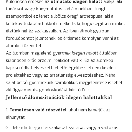
Különösen érdekes az
útmutató idegen halott
alakja, aki
tanácsot vagy iránymutatást ad álmunkban. Jungi
szempontból ez lehet a „bölcs öreg” archetípusa, aki a
kollektív tudatalattinkból emelkedik ki, hogy segítsen minket
életünk nehéz szakaszaiban. Az ilyen álmok gyakran
fordulópontot jelentenek, és érdemes komolyan venni az
álombeli üzenetet.
Az álomban megjelenő
gyermek idegen halott
általában
különösen erős érzelmi reakciót vált ki. Ez az álomkép
kapcsolódhat elveszett lehetőségekhez, el nem kezdett
projektekhez vagy az ártatlanság elvesztéséhez. Néha
saját belső gyermekünk szimbolikus megjelenítése is lehet,
aki figyelmet és gondoskodást kér tőlünk.
Jellemző álomszituációk idegen halottakkal
Temetésen való részvétel
, ahol nem ismerjük az
elhunytat
Jelentheti egy életszakasz lezárását vagy a változás