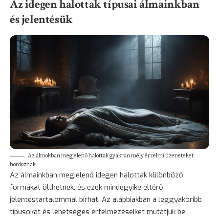
Az idegen halottak típusai álmainkban
és jelentésük
Az álmokban megjelenő halottak gyakran mély érzelmi üzeneteket
hordoznak.
Az álmainkban megjelenő idegen halottak különböző
formákat ölthetnek, és ezek mindegyike eltérő
jelentéstartalommal bírhat. Az alábbiakban a leggyakoribb
típusokat és lehetséges értelmezéseiket mutatjuk be.