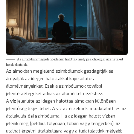
Az álmokban megjelenő idegen halottak mély pszichológiai üzeneteket
hordozhatnak.
Az álmokban megjelenő szimbólumok gazdagítják és
árnyalják az idegen halottakkal kapcsolatos
álomélményeinket. Ezek a szimbólumok további
jelentésrétegeket adnak az álomértelmezéshez.
A
víz
jelenléte az idegen halottas álmokban különösen
jelentőségteljes lehet. A víz az érzelmek, a tudatalatti és az
átalakulás ősi szimbóluma. Ha az idegen halott vízben
jelenik meg (például folyóban, tóban vagy tengerben), az
utalhat érzelmi átalakulásra vagy a tudatalattink mélyebb