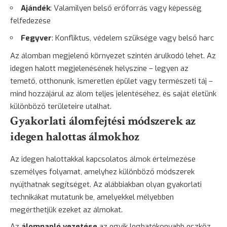
Ajándék
: Valamilyen belső erőforrás vagy képesség
felfedezése
Fegyver
: Konfliktus, védelem szüksége vagy belső harc
Az álomban megjelenő környezet szintén árulkodó lehet. Az
idegen halott megjelenésének helyszíne – legyen az
temető, otthonunk, ismeretlen épület vagy természeti táj –
mind hozzájárul az álom teljes jelentéséhez, és saját életünk
különböző területeire utalhat.
Gyakorlati álomfejtési módszerek az
idegen halottas álmokhoz
Az idegen halottakkal kapcsolatos álmok értelmezése
személyes folyamat, amelyhez különböző módszerek
nyújthatnak segítséget. Az alábbiakban olyan gyakorlati
technikákat mutatunk be, amelyekkel mélyebben
megérthetjük ezeket az álmokat.
Az
álomnapló vezetése
az egyik leghatékonyabb eszköz.