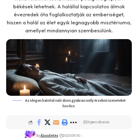
békések lehetnek. A halállal kapcsolatos álmok
évezredek óta foglalkoztatják az emberiséget,
hiszen a halál az élet egyik legnagyobb misztériuma,
amellyel mindannyian szembesülünk.
Az idegen halottal való álom gyakran mély érzelmi üzeneteket
hordoz.
26 perc olvasás
By
Álomfejtés
2025.09.30.