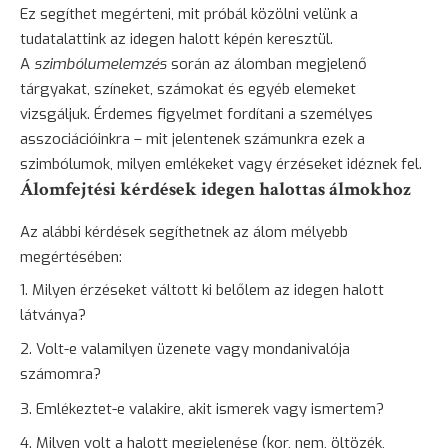
Ez segíthet megérteni, mit próbál közölni velünk a
tudatalattink az idegen halott képén keresztül.
A
szimbólumelemzés
során az álomban megjelenő
tárgyakat, színeket, számokat és egyéb elemeket
vizsgáljuk. Érdemes figyelmet fordítani a személyes
asszociációinkra – mit jelentenek számunkra ezek a
szimbólumok, milyen emlékeket vagy érzéseket idéznek fel.
Álomfejtési kérdések idegen halottas álmokhoz
Az alábbi kérdések segíthetnek az álom mélyebb
megértésében:
Milyen érzéseket váltott ki belőlem az idegen halott
látványa?
Volt-e valamilyen üzenete vagy mondanivalója
számomra?
Emlékeztet-e valakire, akit ismerek vagy ismertem?
Milyen volt a halott megjelenése (kor, nem, öltözék,