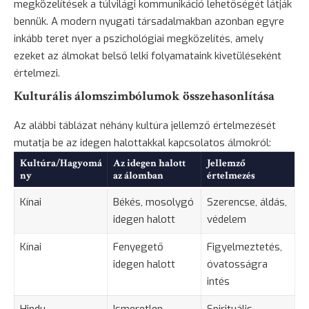
megközelítések a túlvilági kommunikáció lehetőségét látják
bennük. A modern nyugati társadalmakban azonban egyre
inkább teret nyer a pszichológiai megközelítés, amely
ezeket az álmokat belső lelki folyamataink kivetüléseként
értelmezi.
Kulturális álomszimbólumok összehasonlítása
Az alábbi táblázat néhány kultúra jellemző értelmezését
mutatja be az idegen halottakkal kapcsolatos álmokról:
Kultúra/Hagyomá
Az idegen halott
Jellemző
ny
az álomban
értelmezés
Kínai
Békés, mosolygó
Szerencse, áldás,
idegen halott
védelem
Kínai
Fenyegető
Figyelmeztetés,
idegen halott
óvatosságra
intés