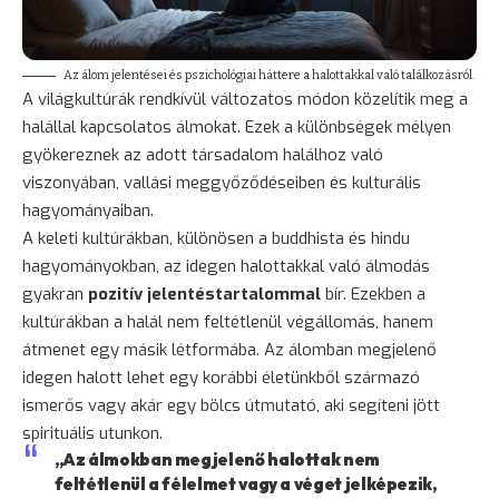
Az álom jelentései és pszichológiai háttere a halottakkal való találkozásról.
A világkultúrák rendkívül változatos módon közelítik meg a
halállal kapcsolatos álmokat. Ezek a különbségek mélyen
gyökereznek az adott társadalom halálhoz való
viszonyában, vallási meggyőződéseiben és kulturális
hagyományaiban.
A keleti kultúrákban, különösen a buddhista és hindu
hagyományokban, az idegen halottakkal való álmodás
gyakran
pozitív jelentéstartalommal
bír. Ezekben a
kultúrákban a halál nem feltétlenül végállomás, hanem
átmenet egy másik létformába. Az álomban megjelenő
idegen halott lehet egy korábbi életünkből származó
ismerős vagy akár egy bölcs útmutató, aki segíteni jött
spirituális utunkon.
„Az álmokban megjelenő halottak nem
feltétlenül a félelmet vagy a véget jelképezik,