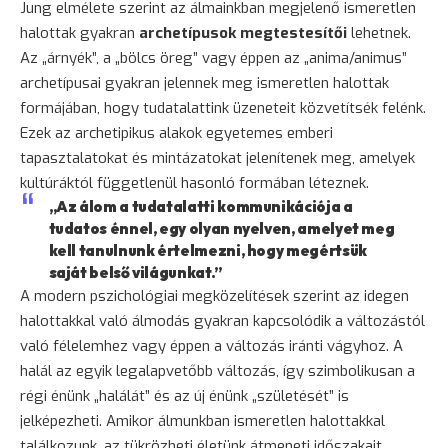
Jung elmélete szerint az álmainkban megjelenő ismeretlen
halottak gyakran
archetípusok megtestesítői
lehetnek.
Az „árnyék”, a „bölcs öreg” vagy éppen az „anima/animus”
archetípusai gyakran jelennek meg ismeretlen halottak
formájában, hogy tudatalattink üzeneteit közvetítsék felénk.
Ezek az archetipikus alakok egyetemes emberi
tapasztalatokat és mintázatokat jelenítenek meg, amelyek
kultúráktól függetlenül hasonló formában léteznek.
„Az álom a tudatalatti kommunikációja a
tudatos énnel, egy olyan nyelven, amelyet meg
kell tanulnunk értelmezni, hogy megértsük
saját belső világunkat.”
A modern pszichológiai megközelítések szerint az idegen
halottakkal való álmodás gyakran kapcsolódik a változástól
való félelemhez vagy éppen a változás iránti vágyhoz. A
halál az egyik legalapvetőbb változás, így szimbolikusan a
régi énünk „halálát” és az új énünk „születését” is
jelképezheti. Amikor álmunkban ismeretlen halottakkal
találkozunk, az tükrözheti életünk átmeneti időszakait,