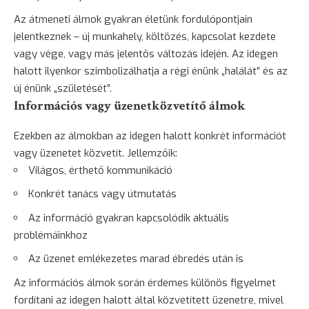
Az átmeneti álmok gyakran életünk fordulópontjain
jelentkeznek – új munkahely, költözés, kapcsolat kezdete
vagy vége, vagy más jelentős változás idején. Az idegen
halott ilyenkor szimbolizálhatja a régi énünk „halálát” és az
új énünk „születését”.
Információs vagy üzenetközvetítő álmok
Ezekben az álmokban az idegen halott konkrét információt
vagy üzenetet közvetít. Jellemzőik:
Világos, érthető kommunikáció
Konkrét tanács vagy útmutatás
Az információ gyakran kapcsolódik aktuális
problémáinkhoz
Az üzenet emlékezetes marad ébredés után is
Az információs álmok során érdemes különös figyelmet
fordítani az idegen halott által közvetített üzenetre, mivel