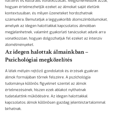
hátterét és kulturális vonatkozásait. Megismerkedünk azzal,
hogyan értelmezhetjük ezeket az álmokat saját életünk
kontextusában, és milyen üzeneteket hordozhatnak
számunkra. Bemutatjuk a leggyakoribb álomszimbólumokat,
amelyek az idegen halottakkal kapcsolatos álmokban
megjelenhetnek, valamint gyakorlati tanácsokat adunk arra
vonatkozóan, hogyan dolgozhatjuk fel ezeket az intenzív
álomélményeket.
Az idegen halottak álmainkban –
Pszichológiai megközelítés
A lélek mélyén rejtőző gondolatok és érzések gyakran
álmok formájában törnek felszínre. A pszichológia
tudománya különös figyelmet szentel az álmok
értelmezésének, hiszen ezek ablakot nyithatnak
tudatalattink működésére. Az idegen halottakkal
kapcsolatos álmok különösen gazdag jelentéstartalommal
bírhatnak.