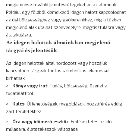
megjelenése további jelentésrétegeket ad az álomnak.
Például egy földből kiemelkedő idegen halott kapcsolódhat
az ősi bölcsességhez vagy gyökereinkhez, míg a tűzben
megjelenő alak utalhat szenvedélyre, megtisztulásra vagy
átalakulásra.
Az idegen halottak álmainkban megjelenő
tárgyai és jelentésük
Az idegen halottak által hordozott vagy hozzájuk
kapcsolódó tárgyak fontos szimbolikus jelentéssel
bírhatnak:
Könyv vagy irat
: Tudás,
bölcsesség
, üzenet a
tudatalattitól
Kulcs
: Új lehetőségek, megoldások, hozzáférés eddig
zárt területekhez
Óra vagy időmérő eszköz
: Emlékeztetés az idő
múlására, életszakaszok változása