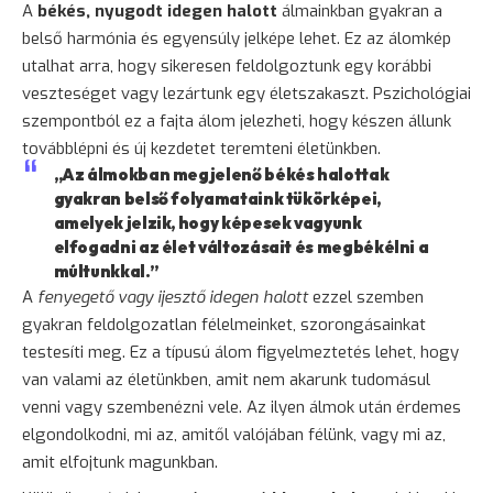
A
békés, nyugodt idegen halott
álmainkban gyakran a
belső harmónia és egyensúly jelképe lehet. Ez az álomkép
utalhat arra, hogy sikeresen feldolgoztunk egy korábbi
veszteséget vagy lezártunk egy életszakaszt. Pszichológiai
szempontból ez a fajta álom jelezheti, hogy készen állunk
továbblépni és új kezdetet teremteni életünkben.
„Az álmokban megjelenő békés halottak
gyakran belső folyamataink tükörképei,
amelyek jelzik, hogy képesek vagyunk
elfogadni az élet változásait és megbékélni a
múltunkkal.”
A
fenyegető vagy ijesztő idegen halott
ezzel szemben
gyakran feldolgozatlan félelmeinket, szorongásainkat
testesíti meg. Ez a típusú álom figyelmeztetés lehet, hogy
van valami az életünkben, amit nem akarunk tudomásul
venni vagy szembenézni vele. Az ilyen álmok után érdemes
elgondolkodni, mi az, amitől valójában félünk, vagy mi az,
amit elfojtunk magunkban.