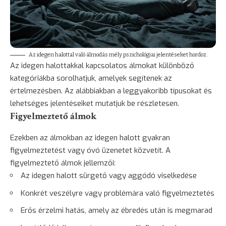
Az idegen halottal való álmodás mély pszichológiai jelentéseket hordoz.
Az idegen halottakkal kapcsolatos álmokat különböző
kategóriákba sorolhatjuk, amelyek segítenek az
értelmezésben. Az alábbiakban a leggyakoribb típusokat és
lehetséges jelentéseiket mutatjuk be részletesen.
Figyelmeztető álmok
Ezekben az álmokban az idegen halott gyakran
figyelmeztetést vagy óvó üzenetet közvetít. A
figyelmeztető álmok jellemzői:
Az idegen halott sürgető vagy aggódó viselkedése
Konkrét veszélyre vagy problémára való figyelmeztetés
Erős érzelmi hatás, amely az ébredés után is megmarad