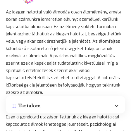
Az idegen halottal való álmodás olyan álomélmény, amely
során számunkra ismeretlen elhunyt személlyel kerülünk
kapcsolatba álmunkban. Ez az élmény sokféle formában
jelentkezhet: láthatjuk az idegen halottat, beszélgethetünk
vele, vagy akár csak érezhetjük a jelenlétét. Az álomfejtés
különböző iskolái eltérő jelentőségeket tulajdonítanak
ezeknek az álmoknak. A pszichoanalitikus megközelítés
szerint ezek a képek saját tudatalattink kivetülései, míg a
spirituális értelmezések szerint akár valódi
kapcsolatfelvételről is szó lehet a túlvilággal. A kulturális
különbségek is jelentősen befolyásolják, hogyan tekintünk
ezekre az álmokra.
Tartalom
Ezen a gondolati utazáson feltárjuk az idegen halottakkal
kapcsolatos álmok lehetséges jelentéseit, pszichológiai