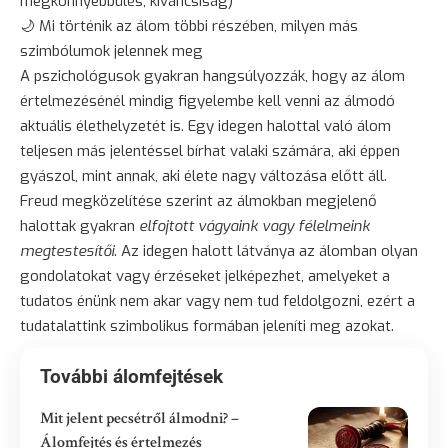
megkönnyebbülés, kíváncsiság)
🌙 Mi történik az álom többi részében, milyen más
szimbólumok jelennek meg
A pszichológusok gyakran hangsúlyozzák, hogy az álom
értelmezésénél mindig figyelembe kell venni az álmodó
aktuális élethelyzetét is. Egy idegen halottal való álom
teljesen más jelentéssel bírhat valaki számára, aki éppen
gyászol, mint annak, aki élete nagy változása előtt áll.
Freud megközelítése szerint az álmokban megjelenő
halottak gyakran
elfojtott vágyaink vagy félelmeink
megtestesítői
. Az idegen halott látványa az álomban olyan
gondolatokat vagy érzéseket jelképezhet, amelyeket a
tudatos énünk nem akar vagy nem tud feldolgozni, ezért a
tudatalattink szimbolikus formában jeleníti meg azokat.
További álomfejtések
Mit jelent pecsétről álmodni? –
Álomfejtés és értelmezés