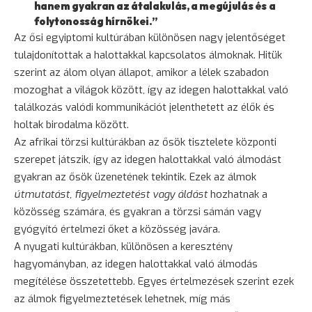
hanem gyakran az átalakulás, a megújulás és a
folytonosság hírnökei.”
Az ősi egyiptomi kultúrában különösen nagy jelentőséget
tulajdonítottak a halottakkal kapcsolatos álmoknak. Hitük
szerint az álom olyan állapot, amikor a lélek szabadon
mozoghat a világok között, így az idegen halottakkal való
találkozás valódi kommunikációt jelenthetett az élők és
holtak birodalma között.
Az afrikai törzsi kultúrákban az ősök tisztelete központi
szerepet játszik, így az idegen halottakkal való álmodást
gyakran az ősök üzenetének tekintik. Ezek az álmok
útmutatást, figyelmeztetést vagy áldást
hozhatnak a
közösség számára, és gyakran a törzsi sámán vagy
gyógyító értelmezi őket a közösség javára.
A nyugati kultúrákban, különösen a keresztény
hagyományban, az idegen halottakkal való álmodás
megítélése összetettebb. Egyes értelmezések szerint ezek
az álmok figyelmeztetések lehetnek, míg más