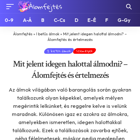
0-9
A-Á
B
C-Cs
D
E-É
F
G-Gy
Álomfejtés
»
I betűs álmok
»
Mit jelent idegen halottal álmodni? –
Álomfejtés és értelmezés
I betűs álmok
Személyek
Mit jelent idegen halottal álmodni? –
Álomfejtés és értelmezés
Az álmok világában való barangolás során gyakran
találkozunk olyan képekkel, amelyek mélyen
megérintik lelkünket, és reggelre kelve is velünk
maradnak. Különösen igaz ez azokra az álmokra,
amelyekben ismeretlen, idegen halottakkal
találkozunk. Ezek a találkozások zavarba ejtőek,
néha félelmetesek, máskor pedig meglepően