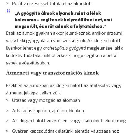
Pozitív érzésekkel töltik fel az álmodót
„A gyógyító álmok olyanok, mint a lélek
balzsama – segítenek helyreállítani azt, ami
megsérült, és erőt adnak a folytatáshoz.”
Ezek az álmok gyakran akkor jelentkeznek, amikor érzelmi
vagy lelki gyógyulásra van szükségünk. Az idegen halott
ilyenkor lehet egy
archetipikus gyógyító
megjelenése, aki a
kollektív tudatalattinkból érkezik, hogy segítsen a belső
sebek gyógyításában.
Átmeneti vagy transzformációs álmok
Ezekben az álmokban az idegen halott az átalakulás vagy
átmenet jelképe. Jellemzőik:
Utazás vagy mozgás az álomban
Áthaladás kapukon, ajtókon, hidakon
Az idegen halott vezetőként vagy kísérőként jelenik meg
Gyakran kapcsolódnak életünk jelentős változásaihoz