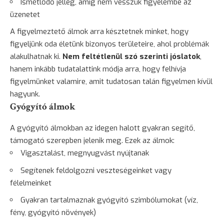
Ismétlődő jelleg, amíg nem vesszük figyelembe az
üzenetet
A figyelmeztető álmok arra késztetnek minket, hogy
figyeljünk oda életünk bizonyos területeire, ahol problémák
alakulhatnak ki.
Nem feltétlenül szó szerinti jóslatok
,
hanem inkább tudatalattink módja arra, hogy felhívja
figyelmünket valamire, amit tudatosan talán figyelmen kívül
hagyunk.
Gyógyító álmok
A gyógyító álmokban az idegen halott gyakran segítő,
támogató szerepben jelenik meg. Ezek az álmok:
Vigasztalást, megnyugvást nyújtanak
Segítenek feldolgozni veszteségeinket vagy
félelmeinket
Gyakran tartalmaznak gyógyító szimbólumokat (víz,
fény, gyógyító növények)