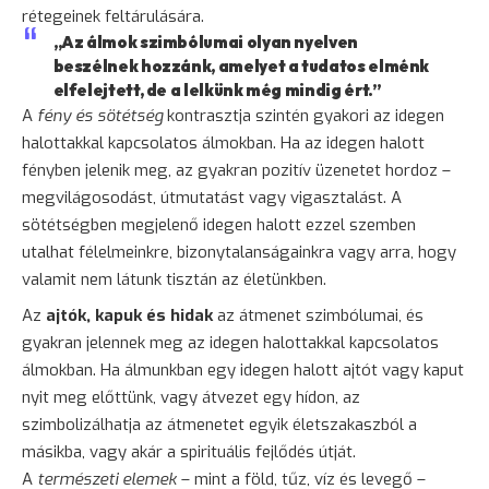
rétegeinek feltárulására.
„Az álmok szimbólumai olyan nyelven
beszélnek hozzánk, amelyet a tudatos elménk
elfelejtett, de a lelkünk még mindig ért.”
A
fény és sötétség
kontrasztja szintén gyakori az idegen
halottakkal kapcsolatos álmokban. Ha az idegen halott
fényben jelenik meg, az gyakran pozitív üzenetet hordoz –
megvilágosodást, útmutatást vagy vigasztalást. A
sötétségben megjelenő idegen halott ezzel szemben
utalhat félelmeinkre, bizonytalanságainkra vagy arra, hogy
valamit nem látunk tisztán az életünkben.
Az
ajtók, kapuk és hidak
az átmenet szimbólumai, és
gyakran jelennek meg az idegen halottakkal kapcsolatos
álmokban. Ha álmunkban egy idegen halott ajtót vagy kaput
nyit meg előttünk, vagy átvezet egy hídon, az
szimbolizálhatja az átmenetet egyik életszakaszból a
másikba, vagy akár a spirituális fejlődés útját.
A
természeti elemek
– mint a föld, tűz, víz és levegő –