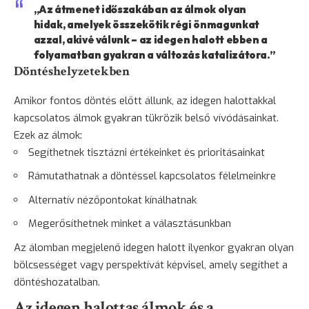
„Az átmenet időszakában az álmok olyan
hidak, amelyek összekötik régi önmagunkat
azzal, akivé válunk – az idegen halott ebben a
folyamatban gyakran a változás katalizátora.”
Döntéshelyzetekben
Amikor fontos döntés előtt állunk, az idegen halottakkal
kapcsolatos álmok gyakran tükrözik belső vívódásainkat.
Ezek az álmok:
Segíthetnek tisztázni értékeinket és prioritásainkat
Rámutathatnak a döntéssel kapcsolatos félelmeinkre
Alternatív nézőpontokat kínálhatnak
Megerősíthetnek minket a választásunkban
Az álomban megjelenő idegen halott ilyenkor gyakran olyan
bölcsességet vagy perspektívát képvisel, amely segíthet a
döntéshozatalban.
Az idegen halottas álmok és a