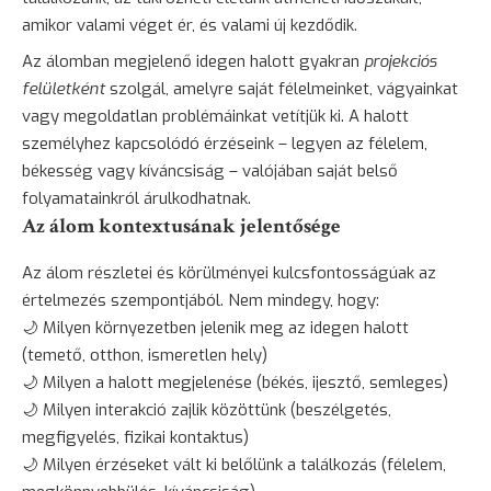
amikor valami véget ér, és valami új kezdődik.
Az álomban megjelenő idegen halott gyakran
projekciós
felületként
szolgál, amelyre saját félelmeinket, vágyainkat
vagy megoldatlan problémáinkat vetítjük ki. A halott
személyhez kapcsolódó érzéseink – legyen az
félelem
,
békesség vagy kíváncsiság – valójában saját belső
folyamatainkról árulkodhatnak.
Az álom kontextusának jelentősége
Az álom részletei és körülményei kulcsfontosságúak az
értelmezés szempontjából. Nem mindegy, hogy:
🌙 Milyen környezetben jelenik meg az idegen halott
(temető, otthon, ismeretlen hely)
🌙 Milyen a halott megjelenése (békés,
ijesztő
, semleges)
🌙 Milyen interakció zajlik közöttünk (beszélgetés,
megfigyelés, fizikai kontaktus)
🌙 Milyen érzéseket vált ki belőlünk a találkozás (félelem,