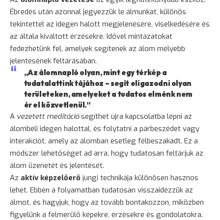
Ébredés után azonnal jegyezzük le álmunkat, különös
tekintettel az idegen halott megjelenésére, viselkedésére és
az általa kiváltott érzésekre. Idővel mintázatokat
fedezhetünk fel, amelyek segítenek az álom mélyebb
jelentésének feltárásában.
„Az álomnapló olyan, mint egy térkép a
tudatalattink tájához – segít eligazodni olyan
területeken, amelyeket a tudatos elménk nem
ér el közvetlenül.”
A
vezetett meditáció
segíthet újra kapcsolatba lépni az
álombeli idegen halottal, és folytatni a párbeszédet vagy
interakciót, amely az álomban esetleg félbeszakadt. Ez a
módszer lehetőséget ad arra, hogy tudatosan feltárjuk az
álom üzenetét és jelentését.
Az
aktív képzelőerő
jungi technikája különösen hasznos
lehet. Ebben a folyamatban tudatosan visszaidézzük az
álmot, és hagyjuk, hogy az tovább bontakozzon, miközben
figyelünk a felmerülő képekre, érzésekre és gondolatokra.