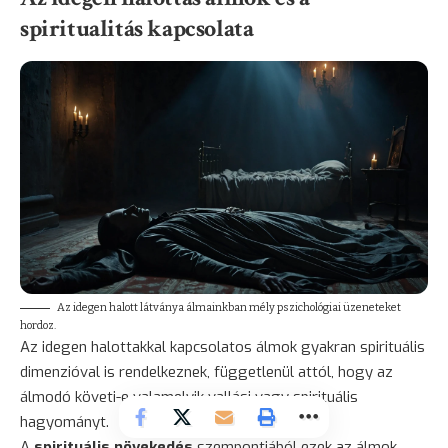
spiritualitás kapcsolata
Az idegen halott látványa álmainkban mély pszichológiai üzeneteket
hordoz.
Az idegen halottakkal kapcsolatos álmok gyakran spirituális
dimenzióval is rendelkeznek, függetlenül attól, hogy az
álmodó követi-e valamelyik vallási vagy spirituális
hagyományt.
A
spirituális
növekedés
szempontjából ezek az álmok