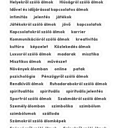
Helyekről szóló álmok
Hiúságról szóló álmok
Idővel és időjárással kapcsolatos álmok
intimitás
jelentés
játékok
Játékokról szóló álmok
jövő
kapcsolatok
Kapcsolatokról szóló álmok
karrier
Kommunikációról szóló álmok
kreativitás
kultúra
képzelet
Közlekedés álmok
Luxusról szóló álmok
madarak
misztika
Misztikus álmok
művészet
Növények álomban
online
patak
pszichológia
Pénzügyről szóló álmok
Rendkívüli álmok
Ruhadarabokról szóló álmok
spiritualitás
spirituális
spirituális jelentés
Sportról szóló álmok
Szakmákról szóló álmok
Személy álomban
szimbolika
szimbólum
szimbólumok
szálloda
Számokról szóló álomképek