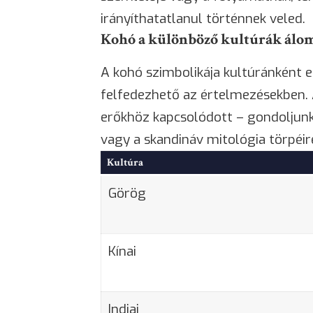
irányíthatatlanul történnek veled.
Kohó a különböző kultúrák álo
A kohó szimbolikája kultúránként 
felfedezhető az értelmezésekben. 
erőkhöz kapcsolódott – gondoljunk
vagy a skandináv mitológia törpéir
Kultúra
Görög
Kínai
Indiai