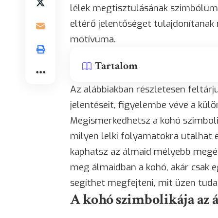
lélek megtisztulásának szimbólum
eltérő jelentőséget tulajdonítanak
motívuma.
Tartalom
Az alábbiakban részletesen feltár
jelentéseit, figyelembe véve a kül
Megismerkedhetsz a kohó szimboli
milyen lelki folyamatokra utalhat 
kaphatsz az álmaid mélyebb megér
meg álmaidban a kohó, akár csak eg
segíthet megfejteni, mit üzen tud
A kohó szimbolikája az