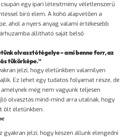
supán egy ipari létesítmény véletlenszerű
ntéssel bíró elem. A kohó alapvetően a
épe, ahol a nyers anyag valami értékesebb
árhuzamba állítható saját belső
etünk olvasztótégelye – ami benne forr, az
lás tükörképe.”
kran jelzi, hogy életünkben valamilyen
ajlik. Ez lehet egy tudatos folyamat része, de
is, amelynek még nem vagyunk teljesen
jló olvasztás mind-mind arra utalnak, hogy
t ölt életünkben.
pe
 gyakran jelzi, hogy készen állunk elengedni