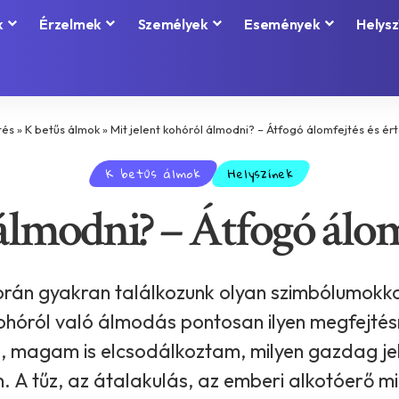
k
Érzelmek
Személyek
Események
Helysz
tés
»
K betűs álmok
»
Mit jelent kohóról álmodni? – Átfogó álomfejtés és é
K betűs álmok
Helyszínek
álmodni? – Átfogó álom
orán gyakran találkozunk olyan szimbólumokkal
ohóról való álmodás pontosan ilyen megfejtésre
 magam is elcsodálkoztam, milyen gazdag jele
. A tűz, az átalakulás, az emberi alkotóerő m