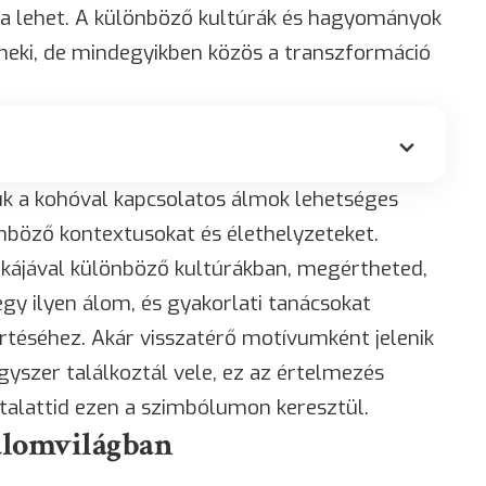
a lehet. A különböző kultúrák és hagyományok
 neki, de mindegyikben közös a transzformáció
juk a kohóval kapcsolatos álmok lehetséges
önböző kontextusokat és élethelyzeteket.
kájával különböző kultúrákban, megértheted,
egy ilyen álom, és gyakorlati tanácsokat
téséhez. Akár visszatérő motívumként jelenik
yszer találkoztál vele, ez az értelmezés
atalattid ezen a szimbólumon keresztül.
 álomvilágban