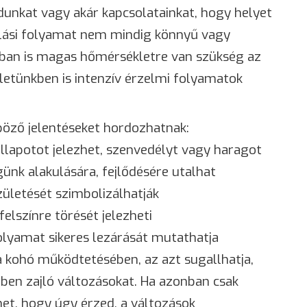
unkat vagy akár kapcsolatainkat, hogy helyet
ulási folyamat nem mindig könnyű vagy
ban is magas hőmérsékletre van szükség az
letünkben is intenzív érzelmi folyamatok
öző jelentéseket hordozhatnak:
állapotot jelezhet, szenvedélyt vagy haragot
ünk alakulására, fejlődésére utalhat
 születését szimbolizálhatják
felszínre törését jelezheti
olyamat sikeres lezárását mutathatja
a kohó működtetésében, az azt sugallhatja,
ben zajló változásokat. Ha azonban csak
et, hogy úgy érzed, a változások