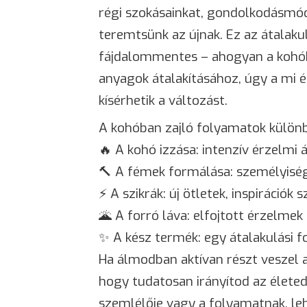
régi szokásainkat, gondolkodásmód
teremtsünk az újnak. Ez az átalak
fájdalommentes – ahogyan a kohó
anyagok átalakításához, úgy a mi é
kísérhetik a változást.
A kohóban zajló folyamatok különb
🔥 A kohó izzása: intenzív érzelmi 
🔨 A fémek formálása: személyiség
⚡ A szikrák: új ötletek, inspirációk
🌋 A forró láva: elfojtott érzelmek 
✨ A kész termék: egy átalakulási f
Ha álmodban aktívan részt veszel 
hogy tudatosan irányítod az életed
szemlélője vagy a folyamatnak, leh