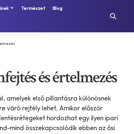
ínek
Természet
Blog
rtelmezés
fejtés és értelmezés
, amelyek első pillantásra különösnek
 váró rejtély lehet. Amikor először
ntésrétegeket hordozhat egy ilyen ipari
ind-mind összekapcsolódik ebben az ősi