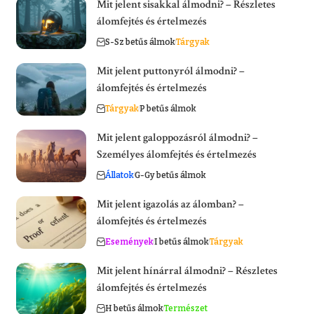
Mit jelent sisakkal álmodni? – Részletes
álomfejtés és értelmezés
S-Sz betűs álmok
Tárgyak
Mit jelent puttonyról álmodni? –
álomfejtés és értelmezés
Tárgyak
P betűs álmok
Mit jelent galoppozásról álmodni? –
Személyes álomfejtés és értelmezés
Állatok
G-Gy betűs álmok
Mit jelent igazolás az álomban? –
álomfejtés és értelmezés
Események
I betűs álmok
Tárgyak
Mit jelent hínárral álmodni? – Részletes
álomfejtés és értelmezés
H betűs álmok
Természet