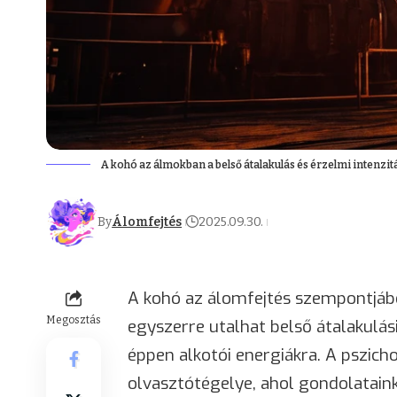
A kohó az álmokban a belső átalakulás és érzelmi intenzi
By
Álomfejtés
2025.09.30.
A kohó az álomfejtés szempontjábó
Megosztás
egyszerre utalhat belső átalakulás
éppen alkotói energiákra. A pszich
olvasztótégelye, ahol gondolatain