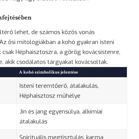
mfejtésében
eltérő lehet, de számos közös vonás
Az ősi mitológiákban a kohó gyakran isteni
 csak Héphaisztoszra, a görög kovácsistenre,
e, akik csodálatos tárgyakat kovácsoltak.
A kohó szimbolikus jelentése
Isteni teremtőerő, átalakulás,
Héphaisztosz műhelye
Jin és jang egyensúlya, alkímiai
átalakulás
Spirituális megtisztulás, karma