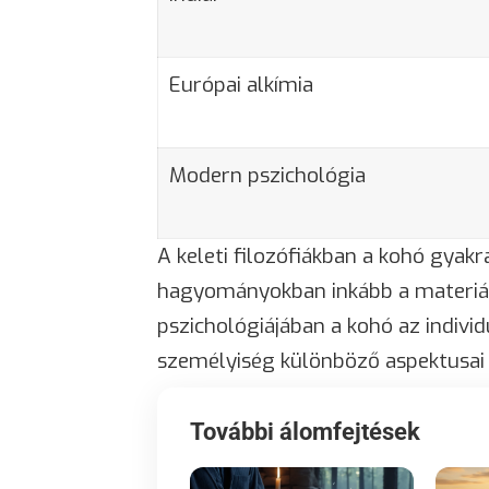
Európai alkímia
Modern pszichológia
A keleti filozófiákban a kohó gyakra
hagyományokban inkább a materiáli
pszichológiájában a kohó az indivi
személyiség különböző aspektusai 
További álomfejtések