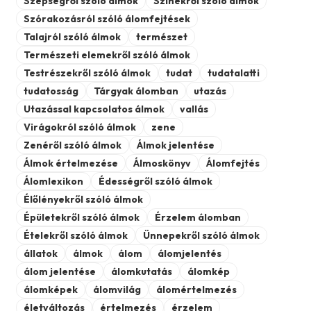
Szépségről szóló álmok
Színekről szóló álmok
Szórakozásról szóló álomfejtések
Talajról szóló álmok
természet
Természeti elemekről szóló álmok
Testrészekről szóló álmok
tudat
tudatalatti
tudatosság
Tárgyak álomban
utazás
Utazással kapcsolatos álmok
vallás
Virágokról szóló álmok
zene
Zenéről szóló álmok
Álmok jelentése
Álmok értelmezése
Álmoskönyv
Álomfejtés
Álomlexikon
Édességről szóló álmok
Élőlényekről szóló álmok
Épületekről szóló álmok
Érzelem álomban
Ételekről szóló álmok
Ünnepekről szóló álmok
állatok
álmok
álom
álomjelentés
álom jelentése
álomkutatás
álomkép
álomképek
álomvilág
álomértelmezés
életváltozás
értelmezés
érzelem