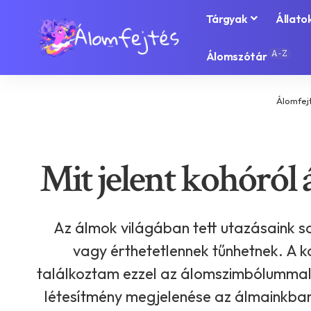
Tárgyak
Állato
A-Z
Álomszótár
Álomfej
Mit jelent kohóról 
Az álmok világában tett utazásaink s
vagy érthetetlennek tűnhetnek. A k
találkoztam ezzel az álomszimbólummal,
létesítmény megjelenése az álmainkban