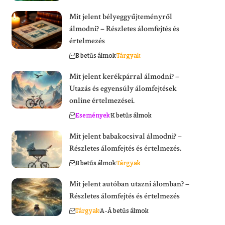
Mit jelent bélyeggyűjteményről
álmodni? – Részletes álomfejtés és
értelmezés
B betűs álmok
Tárgyak
Mit jelent kerékpárral álmodni? –
Utazás és egyensúly álomfejtések
online értelmezései.
Események
K betűs álmok
Mit jelent babakocsival álmodni? –
Részletes álomfejtés és értelmezés.
B betűs álmok
Tárgyak
Mit jelent autóban utazni álomban? –
Részletes álomfejtés és értelmezés
Tárgyak
A-Á betűs álmok