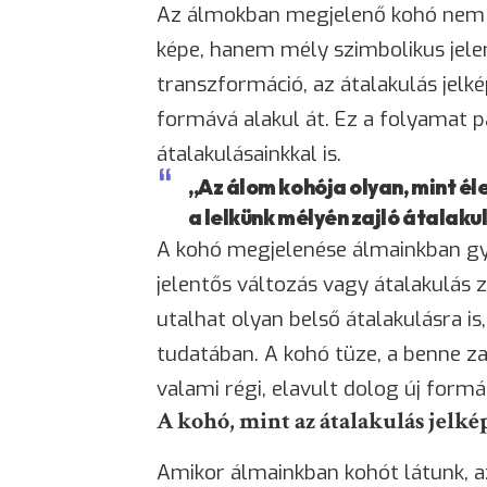
Az álmokban megjelenő kohó nem c
képe, hanem mély szimbolikus jele
transzformáció, az átalakulás jelk
formává alakul át. Ez a folyamat p
átalakulásainkkal is.
„Az álom kohója olyan, mint él
a lelkünk mélyén zajló átalaku
A kohó megjelenése álmainkban gya
jelentős változás vagy átalakulás z
utalhat olyan belső átalakulásra 
tudatában. A kohó tüze, a benne za
valami régi, elavult dolog új formá
A kohó, mint az átalakulás jelké
Amikor álmainkban kohót látunk, az