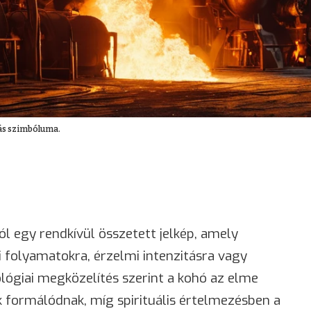
tás szimbóluma.
l egy rendkívül összetett jelkép, amely
i folyamatokra, érzelmi intenzitásra vagy
ológiai megközelítés szerint a kohó az elme
k formálódnak, míg spirituális értelmezésben a