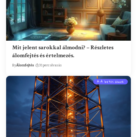
Mit jelent sarokkal álmodni? – Részletes
álomfejtés és értelmezés.
By
Álomfejtés
31 perc olvasás
A-Á betűs álmok