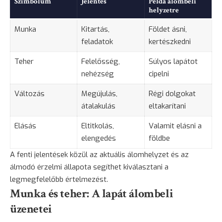
Szimbólum
Jelentés
Példa álombeli
helyzetre
Munka
Kitartás,
Földet ásni,
feladatok
kertészkedni
Teher
Felelősség,
Súlyos lapátot
nehézség
cipelni
Változás
Megújulás,
Régi dolgokat
átalakulás
eltakarítani
Elásás
Eltitkolás,
Valamit elásni a
elengedés
földbe
A fenti jelentések közül az aktuális álomhelyzet és az
álmodó érzelmi állapota segíthet kiválasztani a
legmegfelelőbb értelmezést.
Munka és teher: A lapát álombeli
üzenetei