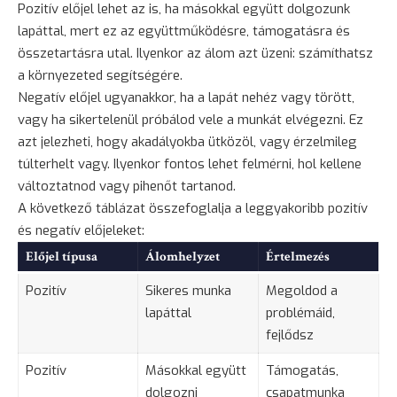
Pozitív előjel lehet az is, ha másokkal együtt dolgozunk
lapáttal, mert ez az együttműködésre, támogatásra és
összetartásra utal. Ilyenkor az álom azt üzeni: számíthatsz
a környezeted segítségére.
Negatív előjel ugyanakkor, ha a lapát nehéz vagy törött,
vagy ha sikertelenül próbálod vele a munkát elvégezni. Ez
azt jelezheti, hogy akadályokba ütközöl, vagy érzelmileg
túlterhelt vagy. Ilyenkor fontos lehet felmérni, hol kellene
változtatnod vagy pihenőt tartanod.
A következő táblázat összefoglalja a leggyakoribb pozitív
és negatív előjeleket:
Előjel típusa
Álomhelyzet
Értelmezés
Pozitív
Sikeres munka
Megoldod a
lapáttal
problémáid,
fejlődsz
Pozitív
Másokkal együtt
Támogatás,
dolgozni
csapatmunka