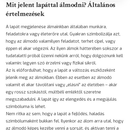
Mit jelent lapáttal álmodni? Általános
értelmezések
A lapát megjelenése álmainkban általában munkára,
feladatokra vagy életerőre utal. Gyakran szimbolizálja azt,
hogy az álmodó valamilyen feladatot, terhet cipel, vagy
éppen el akar végezni. Az ilyen álmok hátterében sokszor a
tudatalatti próbál üzenni nekünk arról, hogy dolgoznunk kell
valamin: legyen szó érzelmi vagy fizikai síkról.
Az is előfordulhat, hogy a lapát a változás eszközeként
jelenik meg az álmokban. Ebben az esetben az álmodó
valamit el akar távolítani vagy „elásni” az életében – akár
egy rossz szokástól, múltbéli emléktől szeretne
megszabadulni. A lapát így az elengedés és a megújulás
szimbóluma is lehet.
Nem ritka az sem, hogy a lapát a fejlődés, haladás
szimbólumaként bukkan fel. Ilyenkor az álom arra utal, hogy
az álmodó képes kezébe venni a sorsát, és aktívan tenni a