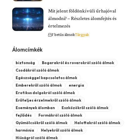
Mit jelent földönkívüli űrhajóval
álmodni? – Részletes álomfejtés és
értelmezés
F betűs álmok
Tárgyak
Álomcímkék
biztonság
Bogarakról és rovarokról szóló álmok
Csodákról szóló álmok
Egészséggel kapcsolatos álmok
Emberekről szóló álmok
energia
Erotikus dolgokról szóló álmok
Erőteljes érzelmekről szóló álmok
Események álomban
Eszközökről szóló álmok
fejlődés
Formákról szóló álmok
Gyümölcsökről szóló álmok
Halottakról szóló álmok
harmónia
Helyekről szóló álmok
Hiúságról szóló álmok