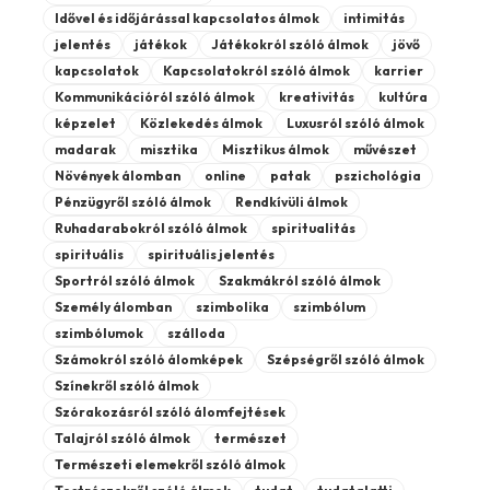
Idővel és időjárással kapcsolatos álmok
intimitás
jelentés
játékok
Játékokról szóló álmok
jövő
kapcsolatok
Kapcsolatokról szóló álmok
karrier
Kommunikációról szóló álmok
kreativitás
kultúra
képzelet
Közlekedés álmok
Luxusról szóló álmok
madarak
misztika
Misztikus álmok
művészet
Növények álomban
online
patak
pszichológia
Pénzügyről szóló álmok
Rendkívüli álmok
Ruhadarabokról szóló álmok
spiritualitás
spirituális
spirituális jelentés
Sportról szóló álmok
Szakmákról szóló álmok
Személy álomban
szimbolika
szimbólum
szimbólumok
szálloda
Számokról szóló álomképek
Szépségről szóló álmok
Színekről szóló álmok
Szórakozásról szóló álomfejtések
Talajról szóló álmok
természet
Természeti elemekről szóló álmok