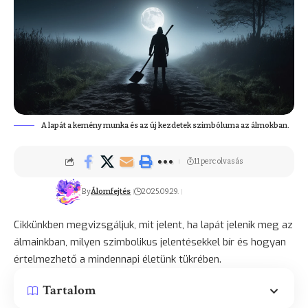
A lapát a kemény munka és az új kezdetek szimbóluma az álmokban.
11 perc olvasás
By
Álomfejtés
2025.09.29.
Cikkünkben megvizsgáljuk, mit jelent, ha lapát jelenik meg az
álmainkban, milyen szimbolikus jelentésekkel bír és hogyan
értelmezhető a mindennapi életünk tükrében.
Tartalom