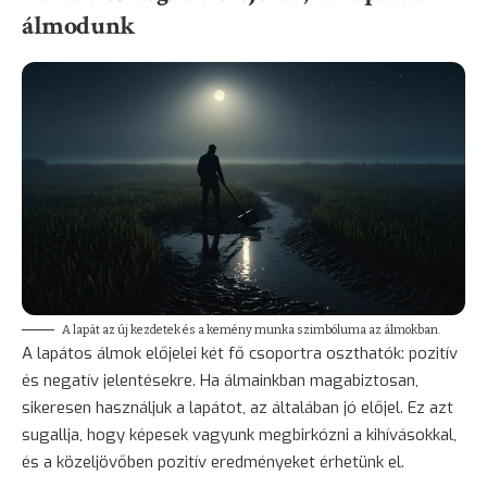
álmodunk
A lapát az új kezdetek és a kemény munka szimbóluma az álmokban.
A lapátos álmok előjelei két fő csoportra oszthatók: pozitív
és negatív jelentésekre. Ha álmainkban magabiztosan,
sikeresen használjuk a lapátot, az általában jó előjel. Ez azt
sugallja, hogy képesek vagyunk megbirkózni a kihívásokkal,
és a közeljövőben pozitív eredményeket érhetünk el.