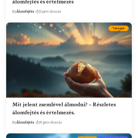
álomfejtés és értelmezés
By
Álomfejtés
11 perc olvasás
Tárgyak
Mit jelent zsemlével álmodni? – Részletes
álomfejtés és értelmezés.
By
Álomfejtés
19 perc olvasás