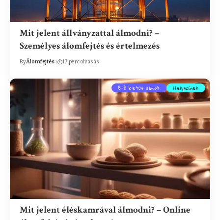
Mit jelent állványzattal álmodni? –
Személyes álomfejtés és értelmezés
By
Álomfejtés
17 perc olvasás
E-É betűs álmok
Helyszínek
Mit jelent éléskamrával álmodni? – Online