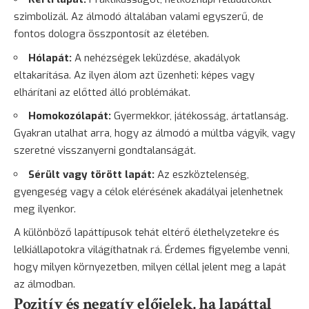
szimbolizál. Az álmodó általában valami egyszerű, de
fontos dologra összpontosít az életében.
Hólapát:
A nehézségek leküzdése, akadályok
eltakarítása. Az ilyen álom azt üzenheti: képes vagy
elhárítani az előtted álló problémákat.
Homokozólapát:
Gyermekkor, játékosság, ártatlanság.
Gyakran utalhat arra, hogy az álmodó a múltba vágyik, vagy
szeretné visszanyerni gondtalanságát.
Sérült vagy törött lapát:
Az eszköztelenség,
gyengeség vagy a célok elérésének akadályai jelenhetnek
meg ilyenkor.
A különböző lapáttípusok tehát eltérő élethelyzetekre és
lelkiállapotokra világíthatnak rá. Érdemes figyelembe venni,
hogy milyen környezetben, milyen céllal jelent meg a lapát
az álmodban.
Pozitív és negatív előjelek, ha lapáttal