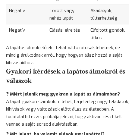
Negatív
Törött vagy
Akadályok,
nehéz lapát
túlterheltség
Negatív
Elásás, elrejtés
Elfojtott gondok,
titkok
A lapátos álmok előjelei tehát változatosak lehetnek, de
mindig árulkodnak arról, hogy hogyan állsz hozzá a saját
kihívásaidhoz.
Gyakori kérdések a lapátos álmokról és
válaszok
❓
Miért jelenik meg gyakran a lapát az álmaimban?
A lapát gyakori szimbólum lehet, ha jelenleg nagy feladatok,
kihívások vagy változások előtt állsz az életedben. A
tudatalattid ezzel próbálja jelezni, hogy aktívan részt kell
venned a saját sorsod alakításában.
❓
Mit jelent, ha valamit elások egy lapáttal?