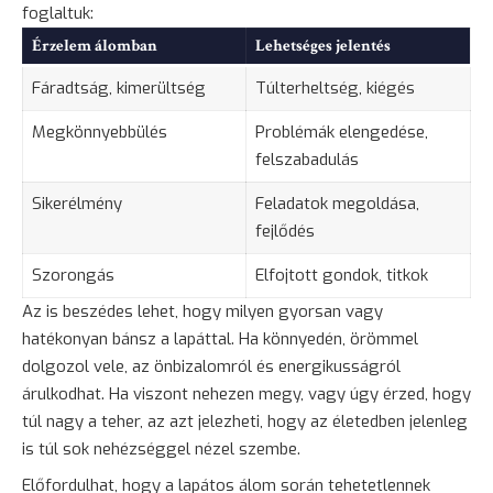
foglaltuk:
Érzelem álomban
Lehetséges jelentés
Fáradtság, kimerültség
Túlterheltség, kiégés
Megkönnyebbülés
Problémák elengedése,
felszabadulás
Sikerélmény
Feladatok megoldása,
fejlődés
Szorongás
Elfojtott gondok, titkok
Az is beszédes lehet, hogy milyen gyorsan vagy
hatékonyan bánsz a lapáttal. Ha könnyedén, örömmel
dolgozol vele, az önbizalomról és energikusságról
árulkodhat. Ha viszont nehezen megy, vagy úgy érzed, hogy
túl nagy a teher, az azt jelezheti, hogy az életedben jelenleg
is túl sok nehézséggel nézel szembe.
Előfordulhat, hogy a lapátos álom során tehetetlennek