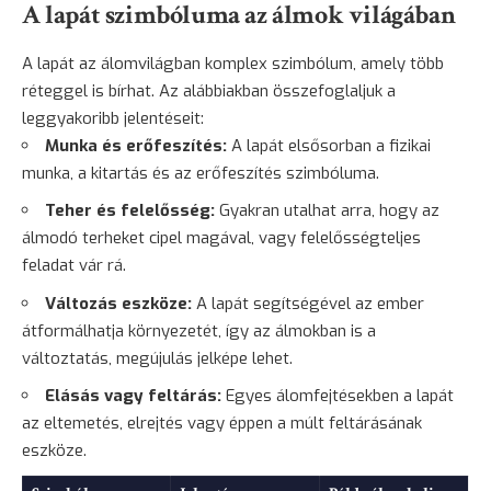
A lapát szimbóluma az álmok világában
A lapát az álomvilágban komplex szimbólum, amely több
réteggel is bírhat. Az alábbiakban összefoglaljuk a
leggyakoribb jelentéseit:
Munka és erőfeszítés:
A lapát elsősorban a fizikai
munka, a kitartás és az erőfeszítés szimbóluma.
Teher és felelősség:
Gyakran utalhat arra, hogy az
álmodó terheket cipel magával, vagy felelősségteljes
feladat vár rá.
Változás eszköze:
A lapát segítségével az ember
átformálhatja környezetét, így az álmokban is a
változtatás, megújulás jelképe lehet.
Elásás vagy feltárás:
Egyes álomfejtésekben a lapát
az eltemetés, elrejtés vagy éppen a múlt feltárásának
eszköze.