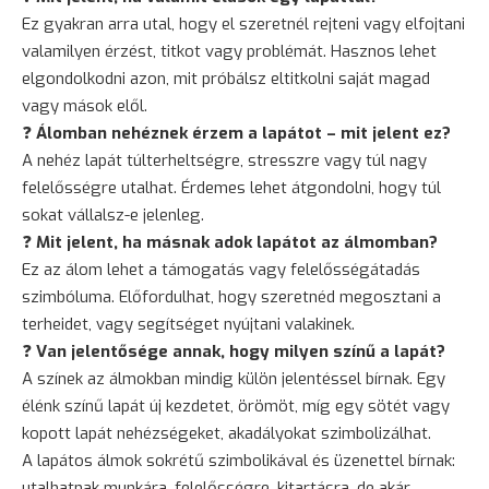
Ez gyakran arra utal, hogy el szeretnél rejteni vagy elfojtani
valamilyen érzést, titkot vagy problémát. Hasznos lehet
elgondolkodni azon, mit próbálsz eltitkolni saját magad
vagy mások elől.
❓
Álomban nehéznek érzem a lapátot – mit jelent ez?
A nehéz lapát túlterheltségre, stresszre vagy túl nagy
felelősségre utalhat. Érdemes lehet átgondolni, hogy túl
sokat vállalsz-e jelenleg.
❓
Mit jelent, ha másnak adok lapátot az álmomban?
Ez az álom lehet a támogatás vagy felelősségátadás
szimbóluma. Előfordulhat, hogy szeretnéd megosztani a
terheidet, vagy segítséget nyújtani valakinek.
❓
Van jelentősége annak, hogy milyen színű a lapát?
A színek az álmokban mindig külön jelentéssel bírnak. Egy
élénk színű lapát új kezdetet, örömöt, míg egy sötét vagy
kopott lapát nehézségeket, akadályokat szimbolizálhat.
A lapátos álmok sokrétű szimbolikával és üzenettel bírnak:
utalhatnak munkára, felelősségre, kitartásra, de akár