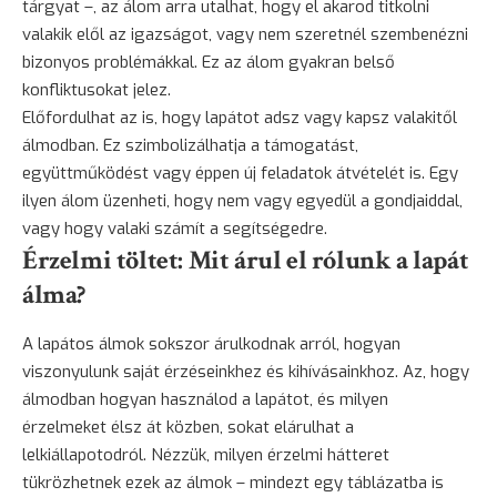
tárgyat –, az álom arra utalhat, hogy el akarod titkolni
valakik elől az igazságot, vagy nem szeretnél szembenézni
bizonyos problémákkal. Ez az álom gyakran belső
konfliktusokat jelez.
Előfordulhat az is, hogy lapátot adsz vagy kapsz valakitől
álmodban. Ez szimbolizálhatja a támogatást,
együttműködést vagy éppen új feladatok átvételét is. Egy
ilyen álom üzenheti, hogy nem vagy egyedül a gondjaiddal,
vagy hogy valaki számít a segítségedre.
Érzelmi töltet: Mit árul el rólunk a lapát
álma?
A lapátos álmok sokszor árulkodnak arról, hogyan
viszonyulunk saját érzéseinkhez és kihívásainkhoz. Az, hogy
álmodban hogyan használod a lapátot, és milyen
érzelmeket élsz át közben, sokat elárulhat a
lelkiállapotodról. Nézzük, milyen érzelmi hátteret
tükrözhetnek ezek az álmok – mindezt egy táblázatba is