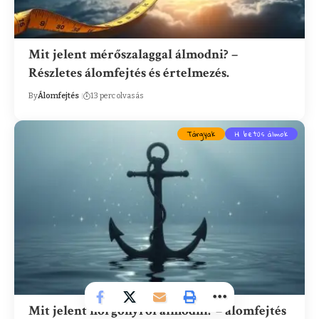
Mit jelent mérőszalaggal álmodni? –
Részletes álomfejtés és értelmezés.
By
Álomfejtés
13 perc olvasás
Tárgyak
H betűs álmok
Mit jelent horgonyról álmodni? – álomfejtés