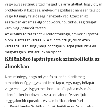
vagy elveszettnek érzed magad. Ez arra utalhat, hogy olyan
problémákkal küzdesz, melyek megoldását nehezen találod,
vagy túl nagy felelősség nehezedik rád. Ezekben az
esetekben érdemes elgondolkodni, hol tudnál segítséget
kérni vagy pihenőt tartani.
Az érzelmi töltet tehát kulcsfontosságú, amikor a lapátos
álom jelentését keressük. A tudatalatti gyakran ezen
keresztül üzen, hogy ideje odafigyelni saját jólétünkre és
megvizsgálni, mit érzünk valójában.
Különböző lapáttípusok szimbolikája az
álmokban
Nem mindegy, hogy milyen fajta lapát jelenik meg
álmainkban. Egy egyszerű kerti lapát, egy nagy hólapát
vagy épp egy kisgyermek homokozólapátja más-más
jelentéseket hordozhat. Az alábbiakban felsoroljuk a
leggyakoribb típusokat és szimbolikus jelentéseiket:
Kerti lapát:
Praktikusságot, hétköznapi feladatokat