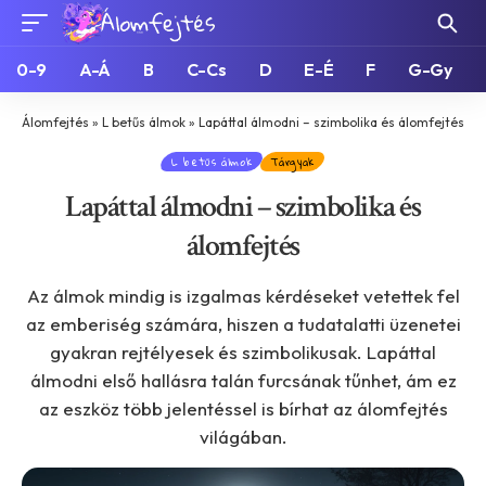
0-9
A-Á
B
C-Cs
D
E-É
F
G-Gy
Álomfejtés
»
L betűs álmok
»
Lapáttal álmodni – szimbolika és álomfejtés
L betűs álmok
Tárgyak
Lapáttal álmodni – szimbolika és
álomfejtés
Az álmok mindig is izgalmas kérdéseket vetettek fel
az emberiség számára, hiszen a tudatalatti üzenetei
gyakran rejtélyesek és szimbolikusak. Lapáttal
álmodni első hallásra talán furcsának tűnhet, ám ez
az eszköz több jelentéssel is bírhat az álomfejtés
világában.