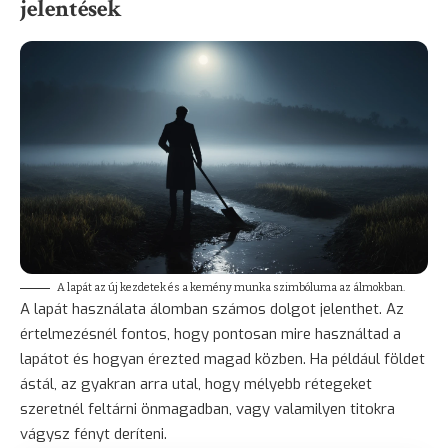
jelentések
A lapát az új kezdetek és a kemény munka szimbóluma az álmokban.
A lapát használata álomban számos dolgot jelenthet. Az
értelmezésnél fontos, hogy pontosan mire használtad a
lapátot és hogyan érezted magad közben. Ha például földet
ástál, az gyakran arra utal, hogy mélyebb rétegeket
szeretnél feltárni önmagadban, vagy valamilyen titokra
vágysz fényt deríteni.