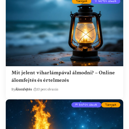
Tárgyak
V betűs álmok
Mit jelent viharlámpával álmodni? – Online
álomfejtés és értelmezés
By
Álomfejtés
10 perc olvasás
M betűs álmok
Tárgyak