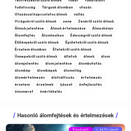
Testrészekről szóló álmok
tudat
tudatalatti
tudatosság
Tárgyak álomban
utazás
Utazással kapcsolatos álmok
vallás
Virágokról szóló álmok
zene
Zenéről szóló álmok
Álmok jelentése
Álmok értelmezése
Álmoskönyv
Álomfejtés
Álomlexikon
Édességről szóló álmok
Élőlényekről szóló álmok
Épületekről szóló álmok
Érzelem álomban
Ételekről szóló álmok
Ünnepekről szóló álmok
állatok
álmok
álom
álomjelentés
álom jelentése
álomkutatás
álomkép
álomképek
álomvilág
álomértelmezés
életváltozás
értelmezés
érzelem
érzelmek
íjászat
önfejlesztés
önismeret
önértékelés
Hasonló álomfejtések és értelmezések
Események
L betűs álmok