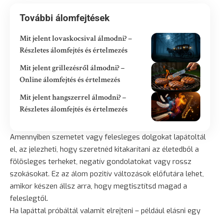
További álomfejtések
Mit jelent lovaskocsival álmodni? –
Részletes álomfejtés és értelmezés
Mit jelent grillezésről álmodni? –
Online álomfejtés és értelmezés
Mit jelent hangszerrel álmodni? –
Részletes álomfejtés és értelmezés
Amennyiben szemetet vagy felesleges dolgokat lapátoltál
el, az jelezheti, hogy szeretnéd kitakarítani az életedből a
fölösleges terheket, negatív gondolatokat vagy rossz
szokásokat. Ez az álom pozitív változások előfutára lehet,
amikor készen állsz arra, hogy megtisztítsd magad a
feleslegtől.
Ha lapáttal próbáltál valamit elrejteni – például elásni egy