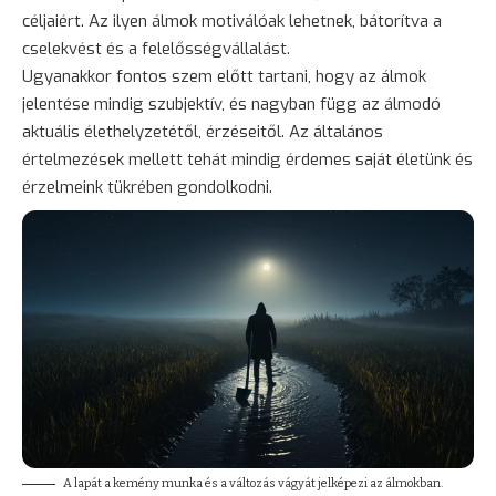
céljaiért. Az ilyen álmok motiválóak lehetnek, bátorítva a
cselekvést és a felelősségvállalást.
Ugyanakkor fontos szem előtt tartani, hogy az álmok
jelentése mindig szubjektív, és nagyban függ az álmodó
aktuális élethelyzetétől, érzéseitől. Az általános
értelmezések mellett tehát mindig érdemes saját életünk és
érzelmeink tükrében gondolkodni.
A lapát a kemény munka és a változás vágyát jelképezi az álmokban.