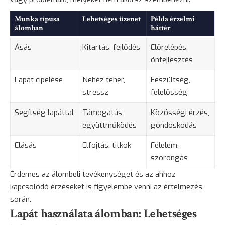
Munka típusa
Lehetséges üzenet
Példa érzelmi
álomban
háttér
Ásás
Kitartás, fejlődés
Előrelépés,
önfejlesztés
Lapát cipelése
Nehéz teher,
Feszültség,
stressz
felelősség
Segítség lapáttal
Támogatás,
Közösségi érzés,
együttműködés
gondoskodás
Elásás
Elfojtás, titkok
Félelem
,
szorongás
Érdemes az álombeli tevékenységet és az ahhoz
kapcsolódó érzéseket is figyelembe venni az értelmezés
során.
Lapát használata álomban: Lehetséges