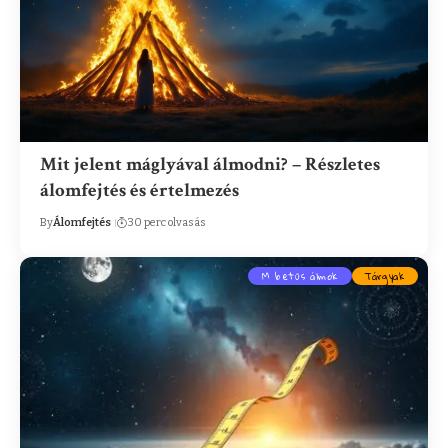
Mit jelent máglyával álmodni? – Részletes
álomfejtés és értelmezés
By
Álomfejtés
30 perc olvasás
M betűs álmok
Tárgyak