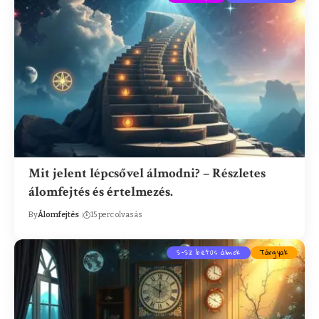
Mit jelent lépcsővel álmodni? – Részletes
álomfejtés és értelmezés.
By
Álomfejtés
15 perc olvasás
S-Sz betűs álmok
Tárgyak