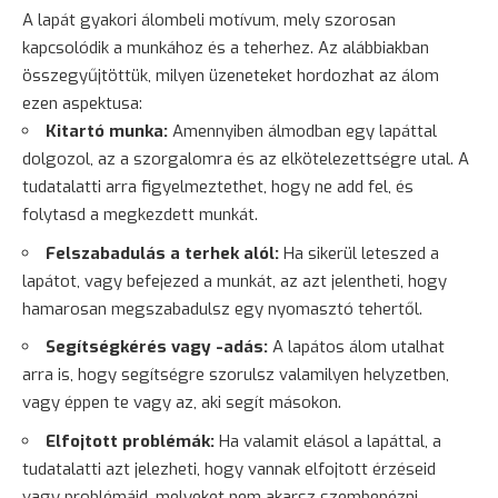
A lapát gyakori álombeli motívum, mely szorosan
kapcsolódik a munkához és a teherhez. Az alábbiakban
összegyűjtöttük, milyen üzeneteket hordozhat az álom
ezen aspektusa:
Kitartó munka:
Amennyiben álmodban egy lapáttal
dolgozol, az a szorgalomra és az elkötelezettségre utal. A
tudatalatti arra figyelmeztethet, hogy ne add fel, és
folytasd a megkezdett munkát.
Felszabadulás a terhek alól:
Ha sikerül leteszed a
lapátot, vagy befejezed a munkát, az azt jelentheti, hogy
hamarosan megszabadulsz egy nyomasztó tehertől.
Segítségkérés vagy -adás:
A lapátos álom utalhat
arra is, hogy segítségre szorulsz valamilyen helyzetben,
vagy éppen te vagy az, aki segít másokon.
Elfojtott problémák:
Ha valamit elásol a lapáttal, a
tudatalatti azt jelezheti, hogy vannak elfojtott érzéseid
vagy problémáid, melyeket nem akarsz szembenézni.