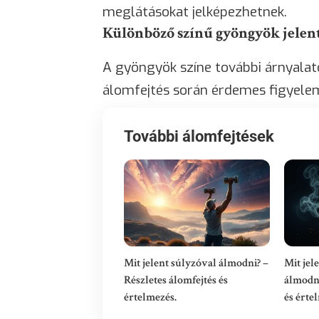
meglátásokat jelképezhetnek.
Különböző színű gyöngyök jelen
A gyöngyök színe további árnyalat
álomfejtés során érdemes figyele
További álomfejtések
Mit jelent súlyzóval álmodni? –
Mit jel
Részletes álomfejtés és
álmodni
értelmezés.
és érte