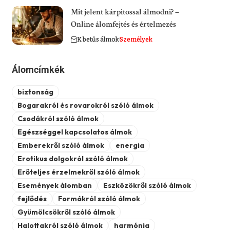
Mit jelent kárpitossal álmodni? –
Online álomfejtés és értelmezés
K betűs álmok
Személyek
Álomcímkék
biztonság
Bogarakról és rovarokról szóló álmok
Csodákról szóló álmok
Egészséggel kapcsolatos álmok
Emberekről szóló álmok
energia
Erotikus dolgokról szóló álmok
Erőteljes érzelmekről szóló álmok
Események álomban
Eszközökről szóló álmok
fejlődés
Formákról szóló álmok
Gyümölcsökről szóló álmok
Halottakról szóló álmok
harmónia