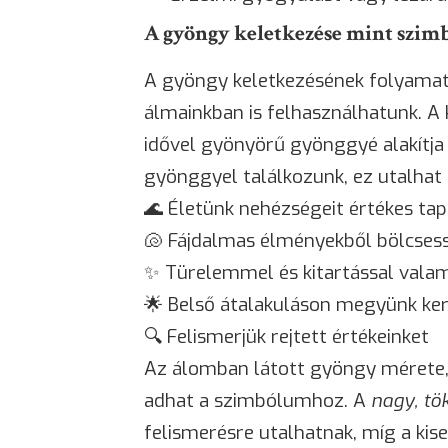
A gyöngy keletkezése mint szi
A gyöngy keletkezésének folyamat
álmainkban is felhasználhatunk. A 
idővel gyönyörű gyönggyé alakítja
gyönggyel találkozunk, ez utalhat
🌊 Életünk nehézségeit értékes tap
🐚 Fájdalmas élményekből bölcses
✨ Türelemmel és kitartással vala
🌟 Belső átalakuláson megyünk ker
🔍 Felismerjük rejtett értékeinket
Az álomban látott gyöngy mérete, 
adhat a szimbólumhoz. A
nagy, tö
felismerésre utalhatnak, míg a ki