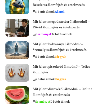
Részletes álomfejtés és értelmezés
P betűs álmok
Állatok
Mit jelent megbüntetésről álmodni? –
Rövid álomfejtés és értelmezés
Események
M betűs álmok
Mit jelent bálvánnyal álmodni? –
Személyes álomfejtés és értelmezés
B betűs álmok
Tárgyak
Mit jelent piszokról álmodni? – Teljes
álomfejtés
P betűs álmok
Tárgyak
Mit jelent dinnyéről álmodni? – Online
álomfejtés és értelmezés
Természet
D betűs álmok