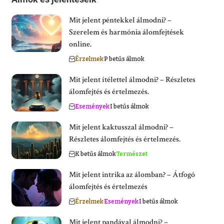
Mit jelent péntekkel álmodni? –
Szerelem és harmónia álomfejtések
online.
Érzelmek
P betűs álmok
Mit jelent ítélettel álmodni? – Részletes
álomfejtés és értelmezés.
Események
I betűs álmok
Mit jelent kaktusszal álmodni? –
Részletes álomfejtés és értelmezés.
K betűs álmok
Természet
Mit jelent intrika az álomban? – Átfogó
álomfejtés és értelmezés
Érzelmek
Események
I betűs álmok
Mit jelent pandával álmodni? –