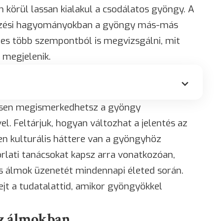
örül lassan kialakul a csodálatos gyöngy. A
ezési hagyományokban a gyöngy más-más
mes több szempontból is megvizsgálni, mit
megjelenik.
esen megismerkedhetsz a gyöngy
. Feltárjuk, hogyan változhat a jelentés az
n kulturális háttere van a gyöngyhöz
rlati tanácsokat kapsz arra vonatkozóan,
 álmok üzenetét mindennapi életed során.
ejt a tudatalattid, amikor gyöngyökkel
az álmokban