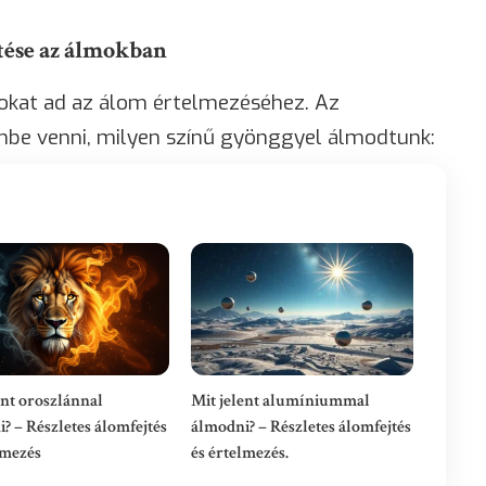
tése az álmokban
okat ad az álom értelmezéséhez. Az
mbe venni, milyen színű gyönggyel álmodtunk:
ent oroszlánnal
Mit jelent alumíniummal
? – Részletes álomfejtés
álmodni? – Részletes álomfejtés
lmezés
és értelmezés.