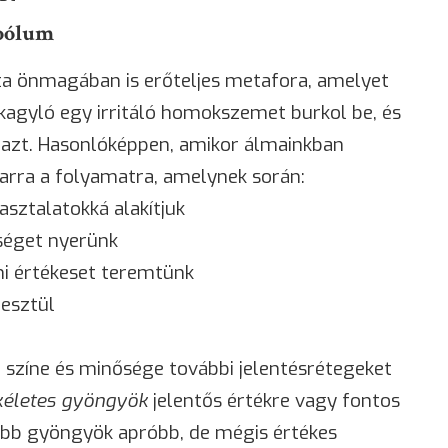
mbólum
a önmagában is erőteljes metafora, amelyet
kagyló egy irritáló homokszemet burkol be, és
 azt. Hasonlóképpen, amikor álmainkban
 arra a folyamatra, amelynek során:
asztalatokká alakítjuk
séget nyerünk
mi értékeset teremtünk
esztül
színe és minősége további jelentésrétegeket
kéletes gyöngyök
jelentős értékre vagy fontos
sebb gyöngyök apróbb, de mégis értékes