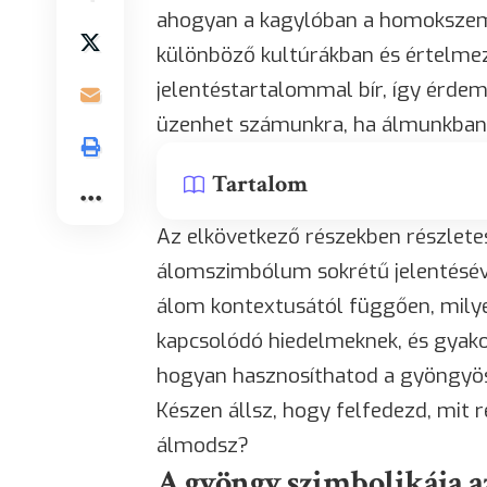
ahogyan a kagylóban a homokszem k
különböző kultúrákban és értelm
jelentéstartalommal bír, így érde
üzenhet számunkra, ha álmunkban 
Tartalom
Az elkövetkező részekben részlet
álomszimbólum sokrétű jelentésével
álom kontextusától függően, milye
kapcsolódó hiedelmeknek, és gyako
hogyan hasznosíthatod a gyöngyös
Készen állsz, hogy felfedezd, mit r
álmodsz?
A gyöngy szimbolikája 