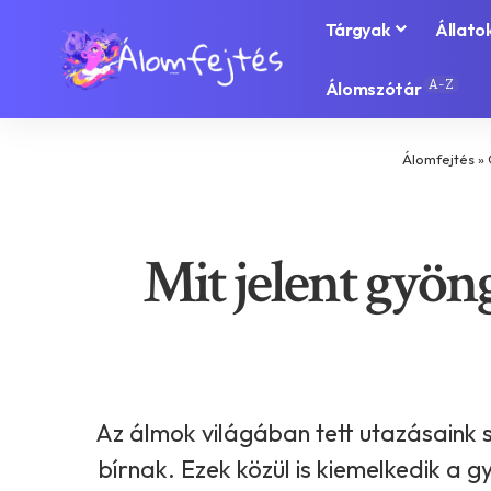
Tárgyak
Állato
A-Z
Álomszótár
Álomfejtés
»
Mit jelent gyöng
Az álmok világában tett utazásaink 
bírnak. Ezek közül is kiemelkedik a 