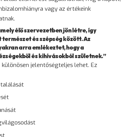
nbizalomhiányra vagy az értékeink
atnak.
mely élő szervezetben jön létre, így
 természet és szépség között. Az
akran arra emlékeztet, hogy a
ézségekből és kihívásokból születnek.”
ülönösen jelentőségteljes lehet. Ez
találását
sét
anását
gvilágosodást
st