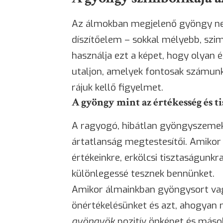
Az álmokban megjelenő gyöngy ne
díszítőelem – sokkal mélyebb, szimb
használja ezt a képet, hogy olyan 
utaljon, amelyek fontosak számunk
rájuk kellő figyelmet.
A gyöngy mint az értékesség és ti
A ragyogó, hibátlan gyöngyszemek
ártatlanság megtestesítői. Amikor
értékeinkre, erkölcsi tisztaságunk
különlegessé tesznek bennünket.
Amikor álmainkban gyöngysort vagy
önértékelésünket és azt, ahogyan 
gyöngyök
pozitív önképet és mások