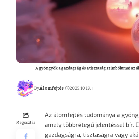
A gyöngyök a gazdagság és a tisztaság szimbólumai az 
By
Álomfejtés
2025.10.19.
Az álomfejtés tudománya a gyöng
Megosztás
amely többrétegű jelentéssel bír. E
gazdagságra, tisztaságra vagy aká