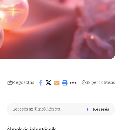
Megosztás
38 perc olvasás
Keresés
Álmok és jelentéseik