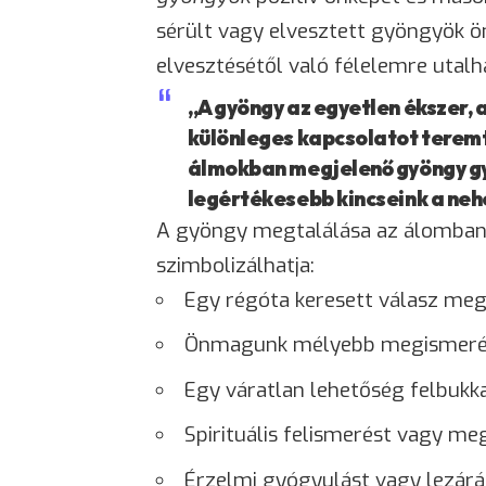
sérült vagy elvesztett gyöngyök ö
elvesztésétől való félelemre utalh
„A gyöngy az egyetlen ékszer, a
különleges kapcsolatot teremt
álmokban megjelenő gyöngy gy
legértékesebb kincseink a neh
A gyöngy megtalálása az álomban k
szimbolizálhatja:
Egy régóta keresett válasz meg
Önmagunk mélyebb megismeré
Egy váratlan lehetőség felbukk
Spirituális felismerést vagy me
Érzelmi gyógyulást vagy lezárá