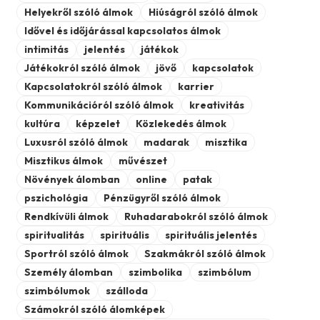
Helyekről szóló álmok
Hiúságról szóló álmok
Idővel és időjárással kapcsolatos álmok
intimitás
jelentés
játékok
Játékokról szóló álmok
jövő
kapcsolatok
Kapcsolatokról szóló álmok
karrier
Kommunikációról szóló álmok
kreativitás
kultúra
képzelet
Közlekedés álmok
Luxusról szóló álmok
madarak
misztika
Misztikus álmok
művészet
Növények álomban
online
patak
pszichológia
Pénzügyről szóló álmok
Rendkívüli álmok
Ruhadarabokról szóló álmok
spiritualitás
spirituális
spirituális jelentés
Sportról szóló álmok
Szakmákról szóló álmok
Személy álomban
szimbolika
szimbólum
szimbólumok
szálloda
Számokról szóló álomképek