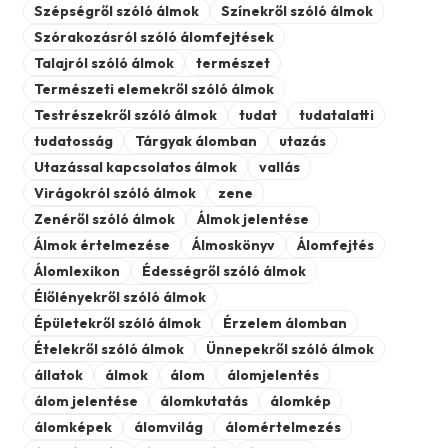
Szépségről szóló álmok
Színekről szóló álmok
Szórakozásról szóló álomfejtések
Talajról szóló álmok
természet
Természeti elemekről szóló álmok
Testrészekről szóló álmok
tudat
tudatalatti
tudatosság
Tárgyak álomban
utazás
Utazással kapcsolatos álmok
vallás
Virágokról szóló álmok
zene
Zenéről szóló álmok
Álmok jelentése
Álmok értelmezése
Álmoskönyv
Álomfejtés
Álomlexikon
Édességről szóló álmok
Élőlényekről szóló álmok
Épületekről szóló álmok
Érzelem álomban
Ételekről szóló álmok
Ünnepekről szóló álmok
állatok
álmok
álom
álomjelentés
álom jelentése
álomkutatás
álomkép
álomképek
álomvilág
álomértelmezés