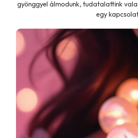
gyönggyel álmodunk, tudatalattink valami
egy kapcsolat