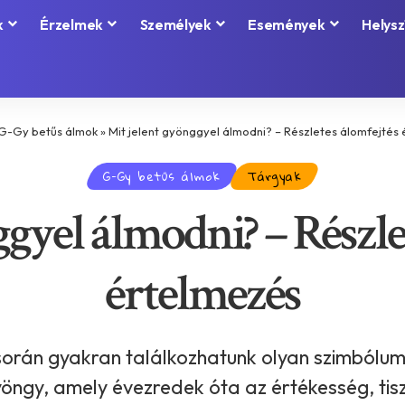
k
Érzelmek
Személyek
Események
Helysz
G-Gy betűs álmok
»
Mit jelent gyönggyel álmodni? – Részletes álomfejtés
G-Gy betűs álmok
Tárgyak
gyel álmodni? – Részle
értelmezés
során gyakran találkozhatunk olyan szimbólum
gyöngy, amely évezredek óta az értékesség, ti