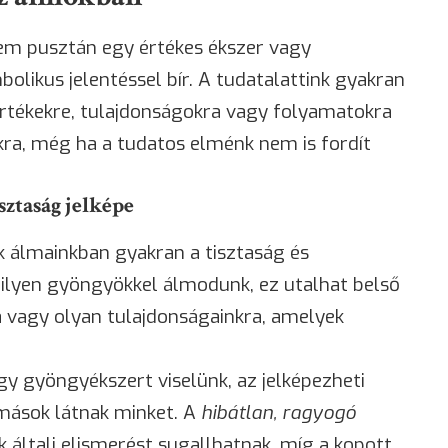
m pusztán egy értékes ékszer vagy
olikus jelentéssel bír. A tudatalattink gyakran
értékekre, tulajdonságokra vagy folyamatokra
ra, még ha a tudatos elménk nem is fordít
sztaság jelképe
 álmainkban gyakran a tisztaság és
 ilyen gyöngyökkel álmodunk, ez utalhat belső
ra vagy olyan tulajdonságainkra, amelyek
 gyöngyékszert viselünk, az jelképezheti
mások látnak minket. A
hibátlan, ragyogó
 általi elismerést sugallhatnak, míg a kopott,