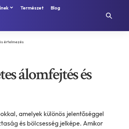
ínek
Természet
Blog
 és értelmezés
tes álomfejtés és
okkal, amelyek különös jelentőséggel
sztaság és bölcsesség jelképe. Amikor