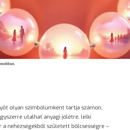
álmokban.
yöt olyan szimbólumként tartja számon,
gyszerre utalhat anyagi jólétre, lelki
r a nehézségekből született bölcsességre –