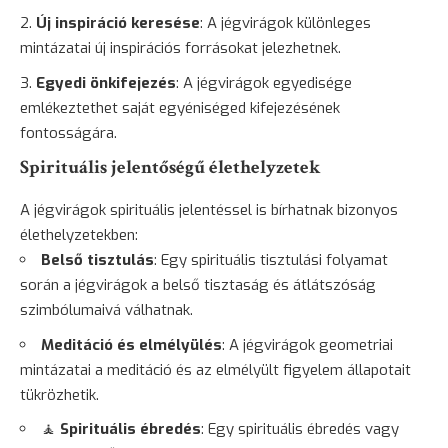
Új inspiráció keresése
: A jégvirágok különleges
mintázatai új inspirációs forrásokat jelezhetnek.
Egyedi önkifejezés
: A jégvirágok egyedisége
emlékeztethet saját egyéniséged kifejezésének
fontosságára.
Spirituális jelentőségű élethelyzetek
A jégvirágok spirituális jelentéssel is bírhatnak bizonyos
élethelyzetekben:
Belső tisztulás
: Egy spirituális tisztulási folyamat
során a jégvirágok a belső tisztaság és átlátszóság
szimbólumaivá válhatnak.
Meditáció és elmélyülés
: A jégvirágok geometriai
mintázatai a meditáció és az elmélyült
figyelem
állapotait
tükrözhetik.
🧘
Spirituális ébredés
: Egy spirituális ébredés vagy