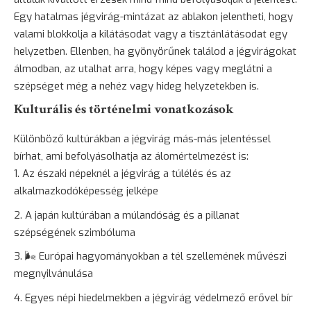
Egy hatalmas jégvirág-mintázat az ablakon jelentheti, hogy
valami blokkolja a kilátásodat vagy a tisztánlátásodat egy
helyzetben. Ellenben, ha gyönyörűnek találod a jégvirágokat
álmodban, az utalhat arra, hogy képes vagy meglátni a
szépséget még a nehéz vagy hideg helyzetekben is.
Kulturális és történelmi vonatkozások
Különböző kultúrákban a jégvirág más-más jelentéssel
bírhat, ami befolyásolhatja az álomértelmezést is:
Az északi népeknél a jégvirág a túlélés és az
alkalmazkodóképesség jelképe
A japán kultúrában a múlandóság és a pillanat
szépségének szimbóluma
🌬️ Európai hagyományokban a tél szellemének művészi
megnyilvánulása
Egyes népi hiedelmekben a jégvirág védelmező erővel bír