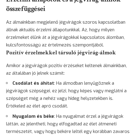
összefüggései
Az álmainkban megjelenő jégvirágok szoros kapcsolatban
állnak aktuális érzelmi állapotunkkal. Az, hogy milyen
érzelmeket élünk át a jégvirágokkal kapcsolatos álomban,
kulcsfontosságú az értelmezés szempontjából.
Pozitív érzelmekkel társuló jégvirág-álmok
Amikor a jégvirágok pozitív érzéseket keltenek álmainkban,
az általában jó jelnek számít:
Csodálat és áhítat
: Ha álmodban lenyűgöznek a
jégvirágok szépségei, ez jelzi, hogy képes vagy meglátni a
szépséget még a nehéz vagy hideg helyzetekben is.
Értékeled az élet apró csodáit.
Nyugalom és béke
: Ha nyugalmat érzel a jégvirágok
láttán, az jelentheti, hogy elfogadtad az élet átmeneti
természetét, vagy hogy békére leltél egy korábban zavaros