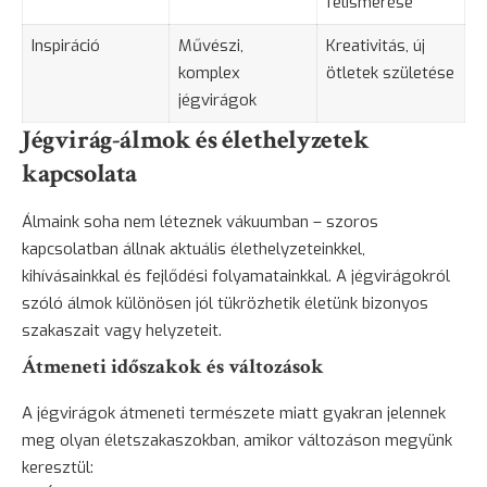
felismerése
Inspiráció
Művészi,
Kreativitás, új
komplex
ötletek születése
jégvirágok
Jégvirág-álmok és élethelyzetek
kapcsolata
Álmaink soha nem léteznek vákuumban – szoros
kapcsolatban állnak aktuális élethelyzeteinkkel,
kihívásainkkal és fejlődési folyamatainkkal. A jégvirágokról
szóló álmok különösen jól tükrözhetik életünk bizonyos
szakaszait vagy helyzeteit.
Átmeneti időszakok és változások
A jégvirágok átmeneti természete miatt gyakran jelennek
meg olyan életszakaszokban, amikor változáson megyünk
keresztül: