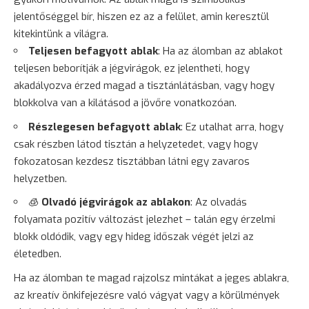
jelentőséggel bír, hiszen ez az a felület, amin keresztül
kitekintünk a világra.
Teljesen befagyott ablak
: Ha az álomban az ablakot
teljesen beborítják a jégvirágok, ez jelentheti, hogy
akadályozva érzed magad a tisztánlátásban, vagy hogy
blokkolva van a kilátásod a jövőre vonatkozóan.
Részlegesen befagyott ablak
: Ez utalhat arra, hogy
csak részben látod tisztán a helyzetedet, vagy hogy
fokozatosan kezdesz tisztábban látni egy zavaros
helyzetben.
🧊
Olvadó jégvirágok az ablakon
: Az olvadás
folyamata pozitív változást jelezhet – talán egy érzelmi
blokk oldódik, vagy egy hideg időszak végét jelzi az
életedben.
Ha az álomban te magad rajzolsz mintákat a jeges ablakra,
az kreatív önkifejezésre való vágyat vagy a körülmények