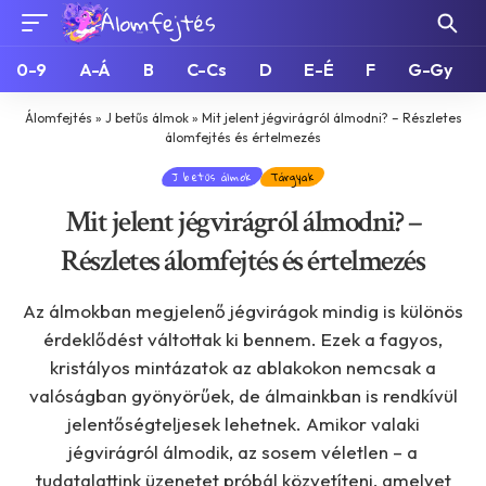
0-9
A-Á
B
C-Cs
D
E-É
F
G-Gy
Álomfejtés
»
J betűs álmok
»
Mit jelent jégvirágról álmodni? – Részletes
álomfejtés és értelmezés
J betűs álmok
Tárgyak
Mit jelent jégvirágról álmodni? –
Részletes álomfejtés és értelmezés
Az álmokban megjelenő jégvirágok mindig is különös
érdeklődést váltottak ki bennem. Ezek a fagyos,
kristályos mintázatok az ablakokon nemcsak a
valóságban gyönyörűek, de álmainkban is rendkívül
jelentőségteljesek lehetnek. Amikor valaki
jégvirágról álmodik, az sosem véletlen – a
tudatalattink üzenetet próbál közvetíteni, amelyet