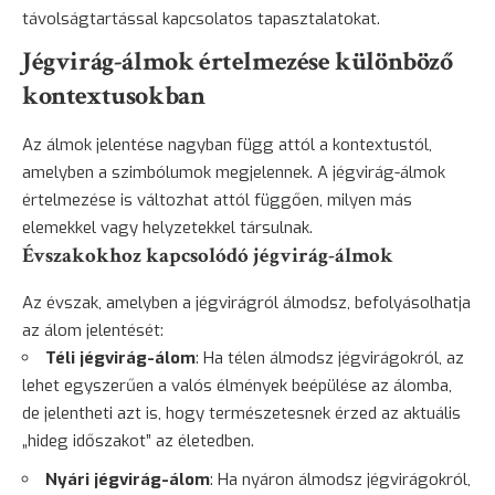
távolságtartással kapcsolatos tapasztalatokat.
Jégvirág-álmok értelmezése különböző
kontextusokban
Az álmok jelentése nagyban függ attól a kontextustól,
amelyben a szimbólumok megjelennek. A jégvirág-álmok
értelmezése is változhat attól függően, milyen más
elemekkel vagy helyzetekkel társulnak.
Évszakokhoz kapcsolódó jégvirág-álmok
Az évszak, amelyben a jégvirágról álmodsz, befolyásolhatja
az álom jelentését:
Téli jégvirág-álom
: Ha télen álmodsz jégvirágokról, az
lehet egyszerűen a valós élmények beépülése az álomba,
de jelentheti azt is, hogy természetesnek érzed az aktuális
„hideg időszakot” az életedben.
Nyári jégvirág-álom
: Ha nyáron álmodsz jégvirágokról,