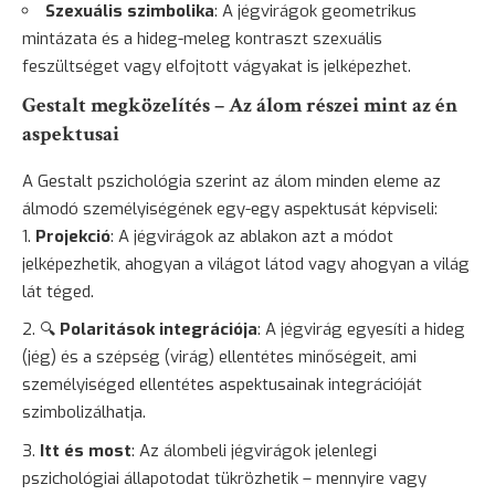
Szexuális szimbolika
: A jégvirágok geometrikus
mintázata és a hideg-meleg kontraszt szexuális
feszültséget vagy elfojtott vágyakat is jelképezhet.
Gestalt megközelítés – Az álom részei mint az én
aspektusai
A Gestalt pszichológia szerint az álom minden eleme az
álmodó személyiségének egy-egy aspektusát képviseli:
Projekció
: A jégvirágok az ablakon azt a módot
jelképezhetik, ahogyan a világot látod vagy ahogyan a világ
lát téged.
🔍
Polaritások integrációja
: A jégvirág egyesíti a hideg
(jég) és a szépség (virág) ellentétes minőségeit, ami
személyiséged ellentétes aspektusainak integrációját
szimbolizálhatja.
Itt és most
: Az álombeli jégvirágok jelenlegi
pszichológiai állapotodat tükrözhetik – mennyire vagy