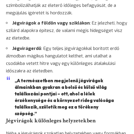
szimbolizálhatják az életerő időleges befagyását, de a
megújulás ígéretét is hordozzák.
Jégvirágok a földön vagy sziklákon
: Ez jelezheti, hogy
szilárd alapokra építesz, de valami mégis hidegséget visz
az életedbe.
Jégvirágerdő
: Egy teljes jégvirágokkal borított erdő
álmodban mágikus hangulatot kelthet, ami utalhat a
csodákba vetett hitre vagy egy különleges átalakulási
időszakra az életedben.
„A természetben megjelenő jégvirágok
álmainkban gyakran a belső és külső világ
találkozási pontjai – ott, ahol a lélek
érzékenysége és a környezet rideg valósága
találkozik, születik meg ez a törékeny
szépség.”
Jégvirágok különleges helyzetekben
Néha a jégvirágok szokatlan helyzetekben vagy formákban