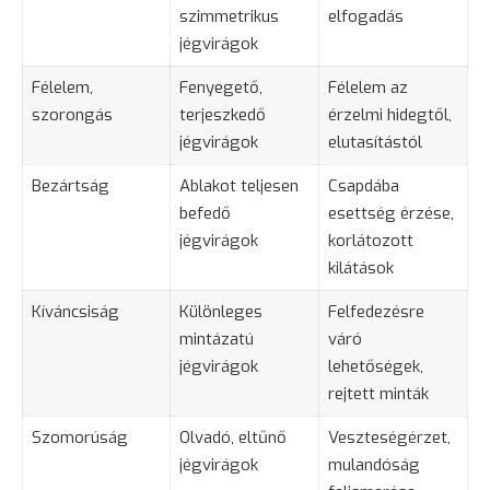
szimmetrikus
elfogadás
jégvirágok
Félelem,
Fenyegető,
Félelem az
szorongás
terjeszkedő
érzelmi hidegtől,
jégvirágok
elutasítástól
Bezártság
Ablakot teljesen
Csapdába
befedő
esettség érzése,
jégvirágok
korlátozott
kilátások
Kíváncsiság
Különleges
Felfedezésre
mintázatú
váró
jégvirágok
lehetőségek,
rejtett minták
Szomorúság
Olvadó, eltűnő
Veszteségérzet,
jégvirágok
mulandóság