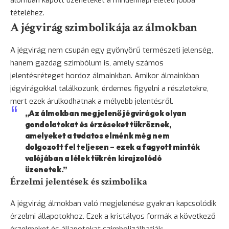
tételéhez.
A jégvirág szimbolikája az álmokban
A jégvirág nem csupán egy gyönyörű természeti jelenség,
hanem gazdag szimbólum is, amely számos
jelentésréteget hordoz álmainkban. Amikor álmainkban
jégvirágokkal találkozunk, érdemes figyelni a részletekre,
mert ezek árulkodhatnak a mélyebb jelentésről.
„Az álmokban megjelenő jégvirágok olyan
gondolatokat és érzéseket tükröznek,
amelyeket a tudatos elménk még nem
dolgozott fel teljesen – ezek a fagyott minták
valójában a lélek tükrén kirajzolódó
üzenetek.”
Érzelmi jelentések és szimbolika
A jégvirág álmokban való megjelenése gyakran kapcsolódik
érzelmi állapotokhoz. Ezek a kristályos formák a következő
érzelmeket és állapotokat szimbolizálhatják: