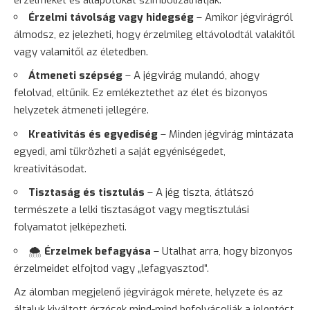
Érzelmi távolság vagy hidegség
– Amikor jégvirágról
álmodsz, ez jelezheti, hogy érzelmileg eltávolodtál valakitől
vagy valamitől az életedben.
Átmeneti szépség
– A jégvirág mulandó, ahogy
felolvad, eltűnik. Ez emlékeztethet az élet és bizonyos
helyzetek átmeneti jellegére.
Kreativitás és egyediség
– Minden jégvirág mintázata
egyedi, ami tükrözheti a saját egyéniségedet,
kreativitásodat.
Tisztaság és tisztulás
– A jég tiszta, átlátszó
természete a lelki tisztaságot vagy megtisztulási
folyamatot jelképezheti.
🌨️
Érzelmek befagyása
– Utalhat arra, hogy bizonyos
érzelmeidet elfojtod vagy „lefagyasztod”.
Az álomban megjelenő jégvirágok mérete, helyzete és az
általuk kiváltott érzések mind-mind befolyásolják a jelentést.