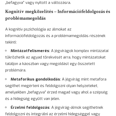
„befagyva” vagy nyitott a változásra.
Kognitív megközelítés – Információfeldolgozás és
problémamegoldás
A kognitív pszichológia az álmokat az
információfeldolgozás és a problémamegoldás részének
tekinti:
Mintázatfelismerés
: A jégvirágok komplex mintázatai
tükrözhetik az agyad törekvését arra, hogy mintázatokat
találjon a káoszban vagy megoldást egy összetett
problémára.
Metaforikus gondolkodás
: A jégvirág mint metafora
segíthet megérteni és feldolgozni olyan helyzeteket,
amelyekben „befagyva” érzed magad vagy ahol a szépség
és a hidegség együtt van jelen.
Érzelmi feldolgozás
: A jégvirág-álmok segíthetnek
feldolgozni és integrálni az érzelmi hidegséggel vagy