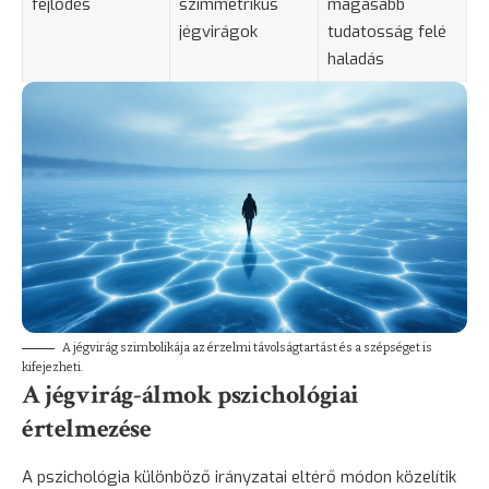
fejlődés
szimmetrikus
magasabb
jégvirágok
tudatosság felé
haladás
A jégvirág szimbolikája az érzelmi távolságtartást és a szépséget is
kifejezheti.
A jégvirág-álmok pszichológiai
értelmezése
A pszichológia különböző irányzatai eltérő módon közelítik