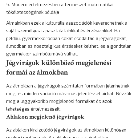
Modern értelmezésben a természet matematikai
tökéletességének példája
Álmainkban ezek a kulturális asszociációk keveredhetnek a
saját személyes tapasztalatainkkal és érzéseinkkel. Ha
például gyermekkorodban sokat csodáltad a jégvirágokat,
álmodban ez nosztalgikus érzéseket kelthet, és a gondtalan
gyermekkor szimbólumává válhat.
Jégvirágok különböző megjelenési
formái az álmokban
Az álmokban a jégvirágok számtalan formában jelenhetnek
meg, és minden variáció más-más jelentéssel bírhat. Nézzük
meg a leggyakoribb megjelenési formákat és azok
lehetséges értelmezéseit.
Ablakon megjelenő jégvirágok
Az ablakon kirajzolódó jégvirágok az álmokban különösen
gyakori motívumok. Az ablak maga is szimbolikus