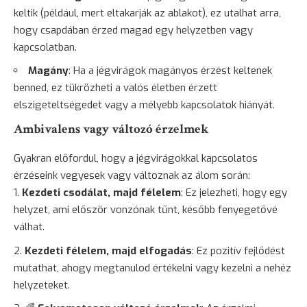
keltik (például, mert eltakarják az ablakot), ez utalhat arra,
hogy csapdában érzed magad egy helyzetben vagy
kapcsolatban.
Magány
: Ha a jégvirágok magányos érzést keltenek
benned, ez tükrözheti a valós életben érzett
elszigeteltségedet vagy a mélyebb kapcsolatok hiányát.
Ambivalens vagy változó érzelmek
Gyakran előfordul, hogy a jégvirágokkal kapcsolatos
érzéseink vegyesek vagy változnak az álom során:
Kezdeti csodálat, majd félelem
: Ez jelezheti, hogy egy
helyzet, ami először vonzónak tűnt, később fenyegetővé
válhat.
Kezdeti félelem, majd elfogadás
: Ez pozitív fejlődést
mutathat, ahogy megtanulod értékelni vagy kezelni a nehéz
helyzeteket.