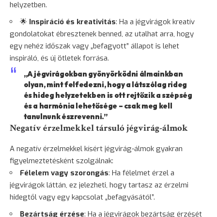
helyzetben.
🌟
Inspiráció és kreativitás
: Ha a jégvirágok kreatív
gondolatokat ébresztenek benned, az utalhat arra, hogy
egy nehéz időszak vagy „befagyott” állapot is lehet
inspiráló, és új ötletek forrása.
„A jégvirágokban gyönyörködni álmainkban
olyan, mint felfedezni, hogy a látszólag rideg
és hideg helyzetekben is ott rejtőzik a szépség
és a harmónia lehetősége – csak meg kell
tanulnunk észrevenni.”
Negatív érzelmekkel társuló jégvirág-álmok
A negatív érzelmekkel kísért jégvirág-álmok gyakran
figyelmeztetésként szolgálnak:
Félelem
vagy
szorongás
: Ha félelmet érzel a
jégvirágok láttán, ez jelezheti, hogy tartasz az érzelmi
hidegtől vagy egy kapcsolat „befagyásától”.
Bezártság érzése
: Ha a jégvirágok bezártság érzését