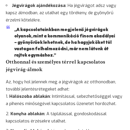
Jégvirágok ajándékozása
: Ha jégvirágot adsz vagy
kapsz álmodban, az utalhat egy törékeny, de gyönyörű
érzelmi kötelékre.
„A kapcsolatainkban megjelenő jégvirágok
olyanok, mint a kommunikáció finom akadályai
– gyönyörűek lehetnek, de ha hagyjuk őket túl
vastagon felhalmozódni, már nem látunk át
rajtuk egymáshoz.”
Otthonnal és személyes térrel kapcsolatos
jégvirág-álmok
Az, hogy hol jelennek meg a jégvirágok az otthonodban,
további jelentésrétegeket adhat:
Hálószoba ablakán
: Intimitással, sebezhetőséggel vagy
a pihenés minőségével kapcsolatos üzenetet hordozhat.
Konyha
ablakán
: A táplálással, gondoskodással
kapcsolatos érzésekre utalhat.