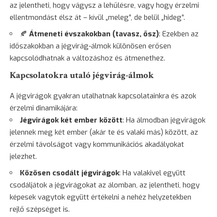
az jelentheti, hogy vágysz a lehűlésre, vagy hogy érzelmi
ellentmondást élsz át – kívül „meleg”, de belül „hideg”.
🍂
Átmeneti évszakokban (tavasz, ősz)
: Ezekben az
időszakokban a jégvirág-álmok különösen erősen
kapcsolódhatnak a változáshoz és átmenethez.
Kapcsolatokra utaló jégvirág-álmok
A jégvirágok gyakran utalhatnak kapcsolatainkra és azok
érzelmi dinamikájára:
Jégvirágok két ember között
: Ha álmodban jégvirágok
jelennek meg két ember (akár te és valaki más) között, az
érzelmi távolságot vagy kommunikációs akadályokat
jelezhet.
Közösen csodált jégvirágok
: Ha valakivel együtt
csodáljátok a jégvirágokat az álomban, az jelentheti, hogy
képesek vagytok együtt értékelni a nehéz helyzetekben
rejlő szépséget is.