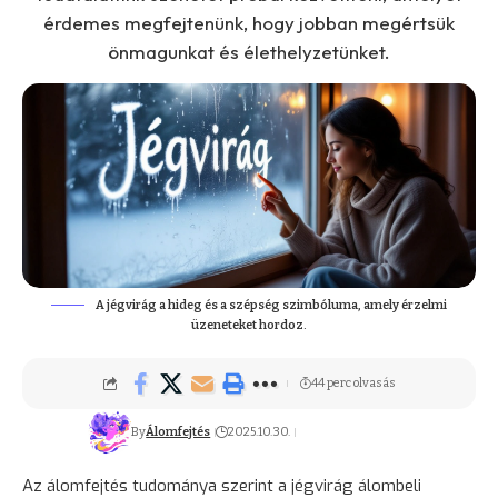
érdemes megfejtenünk, hogy jobban megértsük
önmagunkat és élethelyzetünket.
A jégvirág a hideg és a szépség szimbóluma, amely érzelmi
üzeneteket hordoz.
44 perc olvasás
By
Álomfejtés
2025.10.30.
Az álomfejtés tudománya szerint a jégvirág álombeli