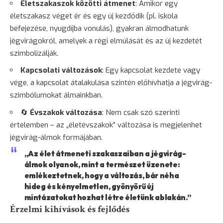
Életszakaszok közötti átmenet
: Amikor egy
életszakasz véget ér és egy új kezdődik (pl. iskola
befejezése, nyugdíjba vonulás), gyakran álmodhatunk
jégvirágokról, amelyek a régi elmúlását és az új kezdetét
szimbolizálják.
Kapcsolati változások
: Egy kapcsolat kezdete vagy
vége, a kapcsolat átalakulása szintén előhívhatja a jégvirág-
szimbólumokat álmainkban.
🔄
Évszakok változása
: Nem csak szó szerinti
értelemben – az „életévszakok” változása is megjelenhet
jégvirág-álmok formájában.
„Az élet átmeneti szakaszaiban a jégvirág-
álmok olyanok, mint a természet üzenete:
emlékeztetnek, hogy a változás, bár néha
hideg és kényelmetlen, gyönyörű új
mintázatokat hozhat létre életünk ablakán.”
Érzelmi kihívások és fejlődés