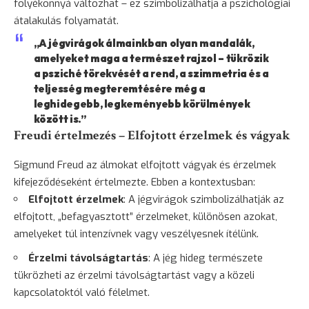
folyékonnyá változhat – ez szimbolizálhatja a pszichológiai
átalakulás folyamatát.
„A jégvirágok álmainkban olyan mandalák,
amelyeket maga a természet rajzol – tükrözik
a psziché törekvését a rend, a szimmetria és a
teljesség megteremtésére még a
leghidegebb, legkeményebb körülmények
között is.”
Freudi értelmezés – Elfojtott érzelmek és vágyak
Sigmund Freud az álmokat elfojtott vágyak és érzelmek
kifejeződéseként értelmezte. Ebben a kontextusban:
Elfojtott érzelmek
: A jégvirágok szimbolizálhatják az
elfojtott, „befagyasztott” érzelmeket, különösen azokat,
amelyeket túl intenzívnek vagy veszélyesnek ítélünk.
Érzelmi távolságtartás
: A jég hideg természete
tükrözheti az érzelmi távolságtartást vagy a közeli
kapcsolatoktól való félelmet.