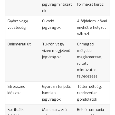
jégvirágmintázat
formákat keres
ok
Gyász vagy
Olvadó
A
fájdalom
idővel
veszteség
jégvirágok
enyhül, a helyzet
változik
Önismereti út
Tükrön vagy
Önmagad
vízen megjelenő
mélyebb
jégvirágok
megismerése,
rejtett
mintázatok
felfedezése
Stresszes
Gyorsan terjedő,
Túlterheltség,
időszak
kaotikus
rendezetlen
jégvirágok
gondolatok
Spirituális
Mandalaszerű,
Belső harmónia,