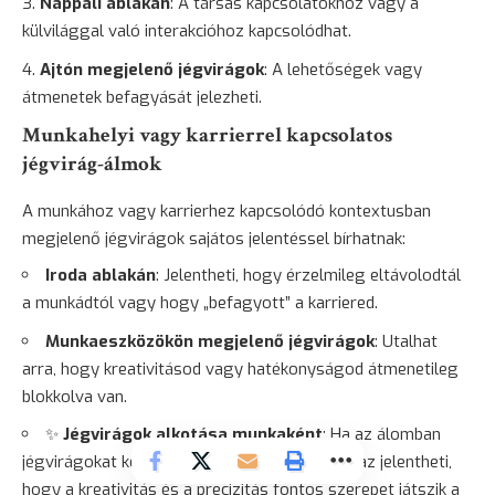
Nappali ablakán
: A társas kapcsolatokhoz vagy a
külvilággal való interakcióhoz kapcsolódhat.
Ajtón megjelenő jégvirágok
: A lehetőségek vagy
átmenetek befagyását jelezheti.
Munkahelyi vagy karrierrel kapcsolatos
jégvirág-álmok
A munkához vagy karrierhez kapcsolódó kontextusban
megjelenő jégvirágok sajátos jelentéssel bírhatnak:
Iroda ablakán
: Jelentheti, hogy érzelmileg eltávolodtál
a munkádtól vagy hogy „befagyott” a karriered.
Munkaeszközökön megjelenő jégvirágok
: Utalhat
arra, hogy kreativitásod vagy hatékonyságod átmenetileg
blokkolva van.
✨
Jégvirágok alkotása munkaként
: Ha az álomban
jégvirágokat készítesz vagy tanulmányozol, az jelentheti,
hogy a kreativitás és a precizitás fontos szerepet játszik a