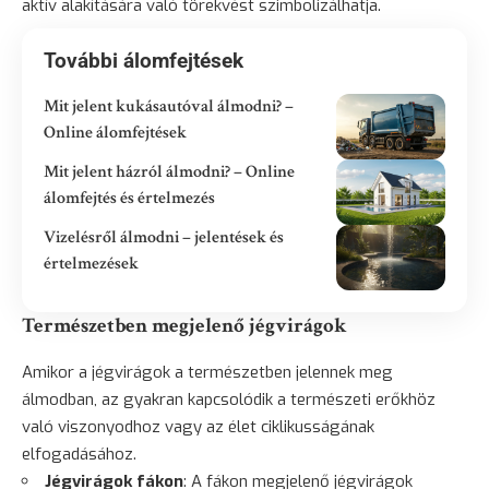
aktív alakítására való törekvést szimbolizálhatja.
További álomfejtések
Mit jelent kukásautóval álmodni? –
Online álomfejtések
Mit jelent házról álmodni? – Online
álomfejtés és értelmezés
Vizelésről álmodni – jelentések és
értelmezések
Természetben megjelenő jégvirágok
Amikor a jégvirágok a természetben jelennek meg
álmodban, az gyakran kapcsolódik a természeti erőkhöz
való viszonyodhoz vagy az élet ciklikusságának
elfogadásához.
Jégvirágok fákon
: A fákon megjelenő jégvirágok