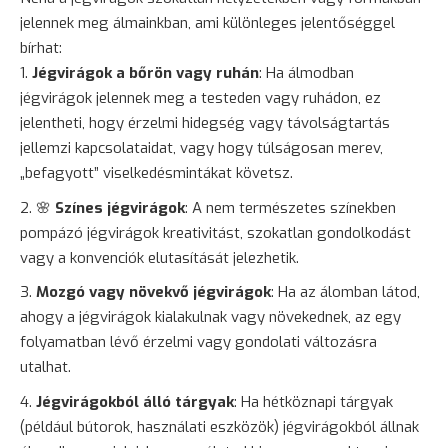
jelennek meg álmainkban, ami különleges jelentőséggel
bírhat:
Jégvirágok a bőrön vagy ruhán
: Ha álmodban
jégvirágok jelennek meg a testeden vagy ruhádon, ez
jelentheti, hogy érzelmi hidegség vagy távolságtartás
jellemzi kapcsolataidat, vagy hogy túlságosan merev,
„befagyott” viselkedésmintákat követsz.
🌸
Színes jégvirágok
: A nem természetes színekben
pompázó jégvirágok kreativitást, szokatlan gondolkodást
vagy a konvenciók elutasítását jelezhetik.
Mozgó vagy növekvő jégvirágok
: Ha az álomban látod,
ahogy a jégvirágok kialakulnak vagy növekednek, az egy
folyamatban lévő érzelmi vagy gondolati változásra
utalhat.
Jégvirágokból álló tárgyak
: Ha hétköznapi tárgyak
(például bútorok, használati eszközök) jégvirágokból állnak