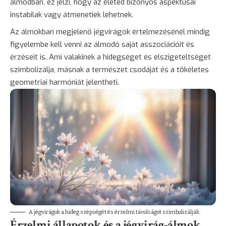
álmodban, ez jelzi, hogy az életed bizonyos aspektusai
instabilak vagy átmenetiek lehetnek.
Az álmokban megjelenő jégvirágok értelmezésénél mindig
figyelembe kell venni az álmodó saját asszociációit és
érzéseit is. Ami valakinek a hidegséget és elszigeteltséget
szimbolizálja, másnak a természet csodáját és a tökéletes
geometriai harmóniát jelentheti.
A jégvirágok a hideg szépségét és érzelmi távolságot szimbolizálják.
Érzelmi állapotok és a jégvirág-álmok