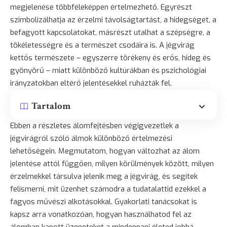
megjelenése többféleképpen értelmezhető. Egyrészt
szimbolizálhatja az érzelmi távolságtartást, a hidegséget, a
befagyott kapcsolatokat, másrészt utalhat a szépségre, a
tökéletességre és a természet csodáira is. A jégvirág
kettős természete – egyszerre törékeny és erős, hideg és
gyönyörű – miatt különböző kultúrákban és pszichológiai
irányzatokban eltérő jelentésekkel ruházták fel.
Tartalom
Ebben a részletes álomfejtésben végigvezetlek a
jégvirágról szóló álmok különböző értelmezési
lehetőségein. Megmutatom, hogyan változhat az álom
jelentése attól függően, milyen körülmények között, milyen
érzelmekkel társulva jelenik meg a jégvirág, és segítek
felismerni, mit üzenhet számodra a tudatalattid ezekkel a
fagyos művészi alkotásokkal. Gyakorlati tanácsokat is
kapsz arra vonatkozóan, hogyan használhatod fel az
álomban kapott üzeneteket a mindennapi életed jobbá