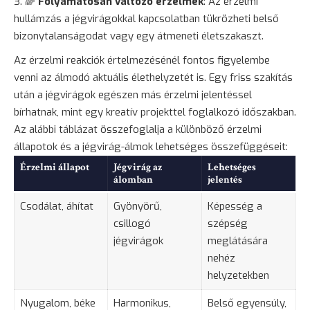
🌈
Folyamatosan változó érzelmek
: Az érzelmi
hullámzás a jégvirágokkal kapcsolatban tükrözheti belső
bizonytalanságodat vagy egy átmeneti életszakaszt.
Az érzelmi reakciók értelmezésénél fontos figyelembe
venni az álmodó aktuális élethelyzetét is. Egy friss szakítás
után a jégvirágok egészen más érzelmi jelentéssel
bírhatnak, mint egy kreatív projekttel foglalkozó időszakban.
Az alábbi táblázat összefoglalja a különböző érzelmi
állapotok és a jégvirág-álmok lehetséges összefüggéseit:
Érzelmi állapot
Jégvirág az
Lehetséges
álomban
jelentés
Csodálat, áhítat
Gyönyörű,
Képesség a
csillogó
szépség
jégvirágok
meglátására
nehéz
helyzetekben
Nyugalom, béke
Harmonikus,
Belső egyensúly,