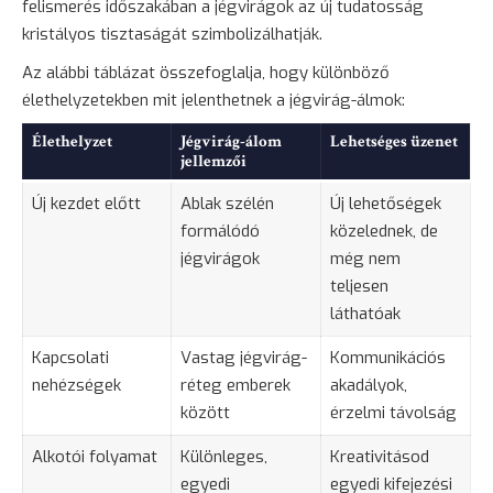
felismerés időszakában a jégvirágok az új tudatosság
kristályos tisztaságát szimbolizálhatják.
Az alábbi táblázat összefoglalja, hogy különböző
élethelyzetekben mit jelenthetnek a jégvirág-álmok:
Élethelyzet
Jégvirág-álom
Lehetséges üzenet
jellemzői
Új kezdet előtt
Ablak szélén
Új lehetőségek
formálódó
közelednek, de
jégvirágok
még nem
teljesen
láthatóak
Kapcsolati
Vastag jégvirág-
Kommunikációs
nehézségek
réteg emberek
akadályok,
között
érzelmi távolság
Alkotói folyamat
Különleges,
Kreativitásod
egyedi
egyedi kifejezési