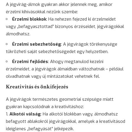
A jégvirág-álmok gyakran akkor jelennek meg, amikor
érzelmi kihívásokkal nézünk szembe:
Érzelmi blokkok
: Ha nehezen fejezed ki érzelmeidet
vagy „befagyasztottad” bizonyos érzéseidet, jégvirágokkal
álmodhatsz.
Érzelmi sebezhetőség
: A jégvirágok törékenysége
tükrözheti saját sebezhetőségedet egy helyzetben.
Érzelmi fejlődés
: Ahogy megtanulod kezelni
érzelmeidet, a jégvirágok álmaidban változhatnak – például
olvadhatnak vagy új mintázatokat vehetnek fel.
Kreativitás és önkifejezés
A jégvirágok természetes geometriai szépsége miatt
gyakran kapcsolódnak a kreativitáshoz:
Alkotói válság
: Ha alkotói blokkban vagy, álmodhatsz
befagyott ablakokról jégvirágokkal, amelyek a kreativitásod
ideiglenes „befagyását” jelképezik.