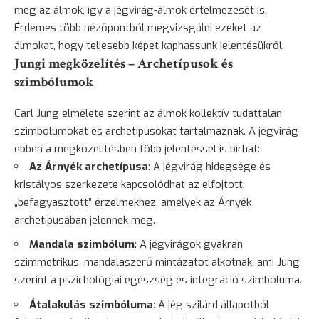
meg az álmok, így a jégvirág-álmok értelmezését is.
Érdemes több nézőpontból megvizsgálni ezeket az
álmokat, hogy teljesebb képet kaphassunk jelentésükről.
Jungi megközelítés – Archetípusok és
szimbólumok
Carl Jung elmélete szerint az álmok kollektív tudattalan
szimbólumokat és archetípusokat tartalmaznak. A jégvirág
ebben a megközelítésben több jelentéssel is bírhat:
Az Árnyék archetípusa
: A jégvirág hidegsége és
kristályos szerkezete kapcsolódhat az elfojtott,
„befagyasztott” érzelmekhez, amelyek az Árnyék
archetípusában jelennek meg.
Mandala szimbólum
: A jégvirágok gyakran
szimmetrikus, mandalaszerű mintázatot alkotnak, ami Jung
szerint a pszichológiai egészség és integráció szimbóluma.
Átalakulás szimbóluma
: A jég szilárd állapotból