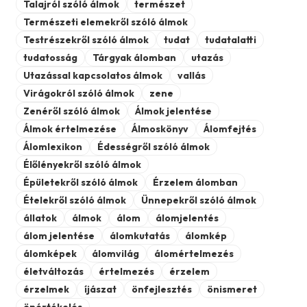
Talajról szóló álmok
természet
Természeti elemekről szóló álmok
Testrészekről szóló álmok
tudat
tudatalatti
tudatosság
Tárgyak álomban
utazás
Utazással kapcsolatos álmok
vallás
Virágokról szóló álmok
zene
Zenéről szóló álmok
Álmok jelentése
Álmok értelmezése
Álmoskönyv
Álomfejtés
Álomlexikon
Édességről szóló álmok
Élőlényekről szóló álmok
Épületekről szóló álmok
Érzelem álomban
Ételekről szóló álmok
Ünnepekről szóló álmok
állatok
álmok
álom
álomjelentés
álom jelentése
álomkutatás
álomkép
álomképek
álomvilág
álomértelmezés
életváltozás
értelmezés
érzelem
érzelmek
íjászat
önfejlesztés
önismeret
önértékelés