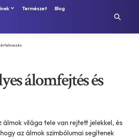
ínek
Természet
Blog
s értelmezés
yes álomfejtés és
mok világa tele van rejtett jelekkel, és
, hogy az álmok szimbólumai segítenek