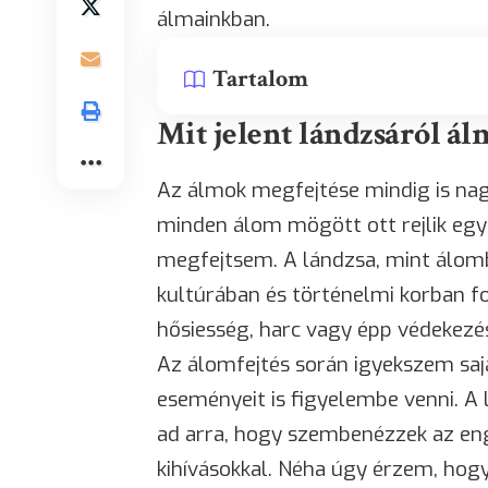
álmainkban.
Tartalom
Mit jelent lándzsáról ál
Az álmok megfejtése mindig is nag
minden álom mögött ott rejlik egy
megfejtsem. A lándzsa, mint álomb
kultúrában és történelmi korban fo
hősiesség, harc vagy épp védekez
Az álomfejtés során igyekszem saj
eseményeit is figyelembe venni. 
ad arra, hogy szembenézzek az en
kihívásokkal. Néha úgy érzem, hogy