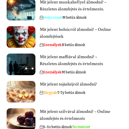
Mit jelent munkahellyel álmodni? –
Részletes álomfejtés és értelmezés.
Helyszínek
M betűs álmok
Mit jelent bohócról álmodni? – Online
álomfejtések
Személyek
B betűs álmok
Mit jelent maffiával álmodni? –
Részletes álomfejtés és értelmezés
Személyek
M betűs álmok
Mit jelent tojáshéjról álmodni?
Tárgyak
T-Ty betűs álmok
Mit jelent szilvával álmodni? – Online
álomfejtés és értelmezés
S-Sz betűs álmok
Természet