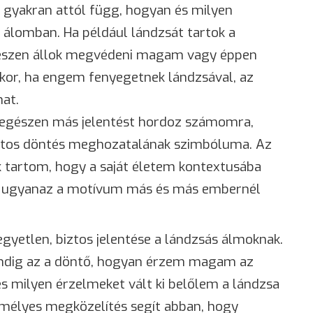
e gyakran attól függ, hogyan és milyen
 álomban. Ha például lándzsát tartok a
 készen állok megvédeni magam vagy éppen
skor, ha engem fenyegetnek lándzsával, az
at.
a egészen más jelentést hordoz számomra,
ontos döntés meghozatalának szimbóluma. Az
 tartom, hogy a saját életem kontextusába
n ugyanaz a motívum más és más embernél
gyetlen, biztos jelentése a lándzsás álmoknak.
Mindig az a döntő, hogyan érzem magam az
s milyen érzelmeket vált ki belőlem a lándzsa
emélyes megközelítés segít abban, hogy