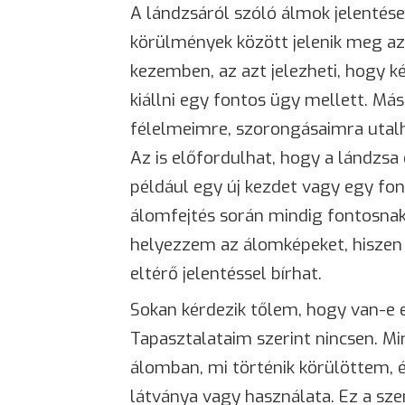
A lándzsáról szóló álmok jelentés
körülmények között jelenik meg az
kezemben, az azt jelezheti, hogy
kiállni egy fontos ügy mellett. Má
félelmeimre, szorongásaimra utalh
Az is előfordulhat, hogy a lándzs
például egy új kezdet vagy egy f
álomfejtés során mindig fontosnak
helyezzem az álomképeket, hisze
eltérő jelentéssel bírhat.
Sokan kérdezik tőlem, hogy van-e e
Tapasztalataim szerint nincsen. 
álomban, mi történik körülöttem, é
látványa vagy használata. Ez a sz