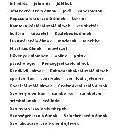
intimitás
jelentés
játékok
Játékokról szóló álmok
jövő
kapcsolatok
Kapcsolatokról szóló álmok
karrier
Kommunikációról szóló álmok
kreativitás
kultúra
képzelet
Közlekedés álmok
Luxusról szóló álmok
madarak
misztika
Misztikus álmok
művészet
Növények álomban
online
patak
pszichológia
Pénzügyről szóló álmok
Rendkívüli álmok
Ruhadarabokról szóló álmok
spiritualitás
spirituális
spirituális jelentés
Sportról szóló álmok
Szakmákról szóló álmok
Személy álomban
szimbolika
szimbólum
szimbólumok
szálloda
Számokról szóló álomképek
Szépségről szóló álmok
Színekről szóló álmok
Szórakozásról szóló álomfejtések