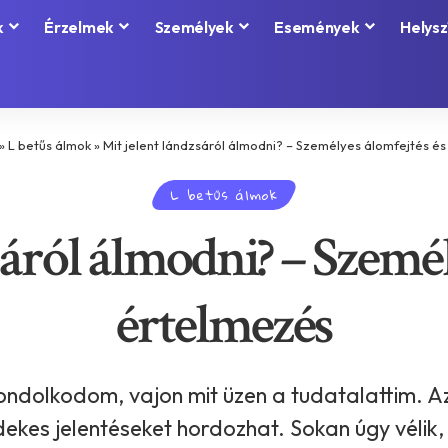
k
Érzelmek
Személyek
Események
Helysz
»
L betűs álmok
»
Mit jelent lándzsáról álmodni? – Személyes álomfejtés é
L betűs álmok
sáról álmodni? – Személ
értelmezés
dolkodom, vajon mit üzen a tudatalattim. Az ál
ekes jelentéseket hordozhat. Sokan úgy vélik