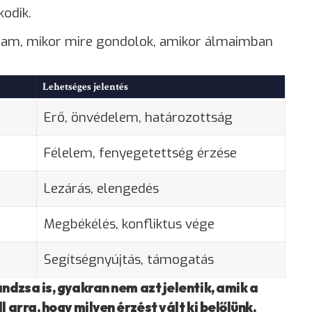
kodik.
ltam, mikor mire gondolok, amikor álmaimban
Lehetséges jelentés
Erő, önvédelem, határozottság
Félelem, fenyegetettség érzése
Lezárás, elengedés
Megbékélés, konfliktus vége
Segítségnyújtás, támogatás
ndzsa is, gyakran nem azt jelentik, amik a
 arra, hogy milyen érzést vált ki belőlünk,