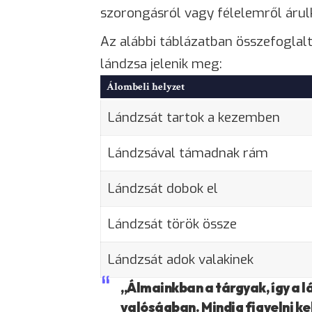
szorongásról vagy félelemről árul
Az alábbi táblázatban összefogla
lándzsa jelenik meg:
Álombeli helyzet
Lándzsát tartok a kezemben
Lándzsával támadnak rám
Lándzsát dobok el
Lándzsát török össze
Lándzsát adok valakinek
„Álmainkban a tárgyak, így a lá
valóságban. Mindig figyelni kell