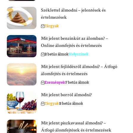
Széklettel álmodni – jelentések és
értelmezések
Tárgyak
Mit jelent benzinkút az álomban? –
Online álomfejtés és értelmezés
B betűs álmok
Helyszínek
Mit jelent fejlődésről álmodni? – Átfogó
álomfejtés és értelmezés
Események
F betűs álmok
Mit jelent borról álmodni?
Tárgyak
B betűs álmok
Mit jelent piszkavassal álmodni? –
Átfogó álomfejtések és értelmezések