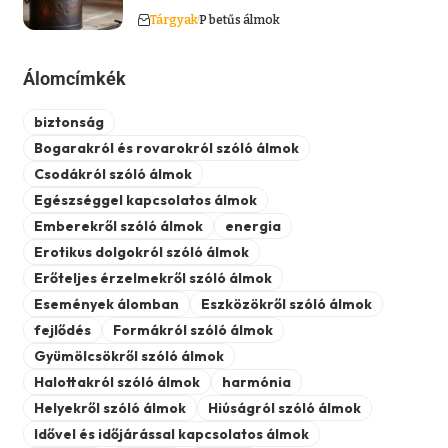
Tárgyak
P betűs álmok
Álomcímkék
biztonság
Bogarakról és rovarokról szóló álmok
Csodákról szóló álmok
Egészséggel kapcsolatos álmok
Emberekről szóló álmok
energia
Erotikus dolgokról szóló álmok
Erőteljes érzelmekről szóló álmok
Események álomban
Eszközökről szóló álmok
fejlődés
Formákról szóló álmok
Gyümölcsökről szóló álmok
Halottakról szóló álmok
harmónia
Helyekről szóló álmok
Hiúságról szóló álmok
Idővel és időjárással kapcsolatos álmok