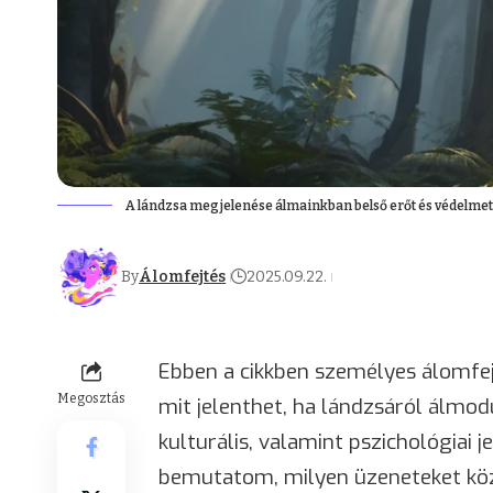
A lándzsa megjelenése álmainkban belső erőt és védelmet
By
Álomfejtés
2025.09.22.
Ebben a cikkben személyes álomfej
Megosztás
mit jelenthet, ha lándzsáról álmo
kulturális, valamint pszichológiai j
bemutatom, milyen üzeneteket köz