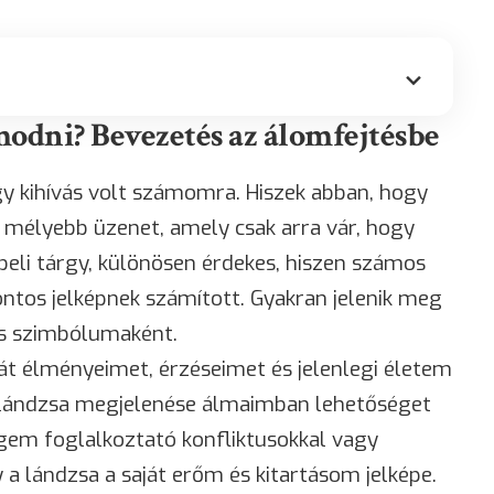
modni? Bevezetés az álomfejtésbe
y kihívás volt számomra. Hiszek abban, hogy
 mélyebb üzenet, amely csak arra vár, hogy
eli tárgy, különösen érdekes, hiszen számos
ntos jelképnek számított. Gyakran jelenik meg
és szimbólumaként.
át élményeimet, érzéseimet és jelenlegi életem
A lándzsa megjelenése álmaimban lehetőséget
gem foglalkoztató konfliktusokkal vagy
 a lándzsa a saját erőm és kitartásom jelképe.