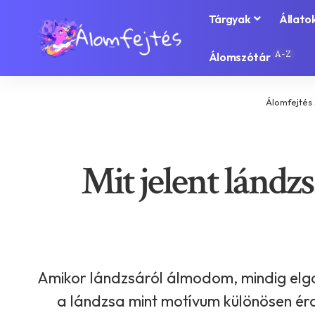
Tárgyak
Állato
A-Z
Álomszótár
Álomfejtés
Mit jelent lándz
Amikor lándzsáról álmodom, mindig elgon
a lándzsa mint motívum különösen érd