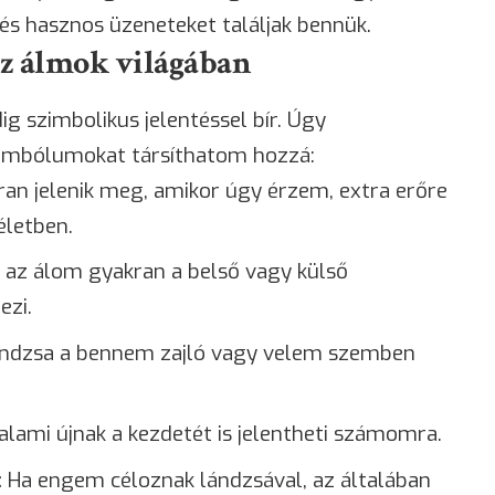
 hasznos üzeneteket találjak bennük.
az álmok világában
g szimbolikus jelentéssel bír. Úgy
zimbólumokat társíthatom hozzá:
an jelenik meg, amikor úgy érzem, extra erőre
életben.
, az álom gyakran a belső vagy külső
ezi.
ándzsa a bennem zajló vagy velem szemben
alami újnak a kezdetét is jelentheti számomra.
:
Ha engem céloznak lándzsával, az általában