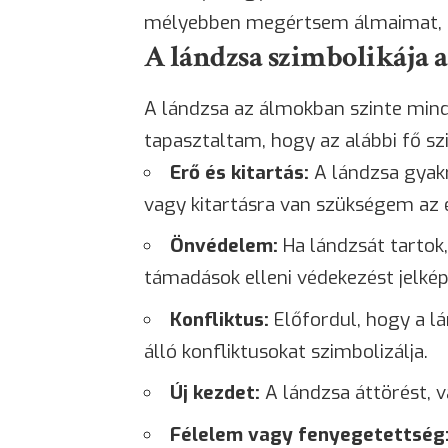
mélyebben megértsem álmaimat, és
A lándzsa szimbolikája 
A lándzsa az álmokban szinte mindi
tapasztaltam, hogy az alábbi fő s
Erő és kitartás:
A lándzsa gyakr
vagy kitartásra van szükségem az 
Önvédelem:
Ha lándzsát tartok
támadások elleni védekezést jelkép
Konfliktus:
Előfordul, hogy a l
álló konfliktusokat szimbolizálja.
Új kezdet:
A lándzsa áttörést, v
Félelem
vagy fenyegetettség