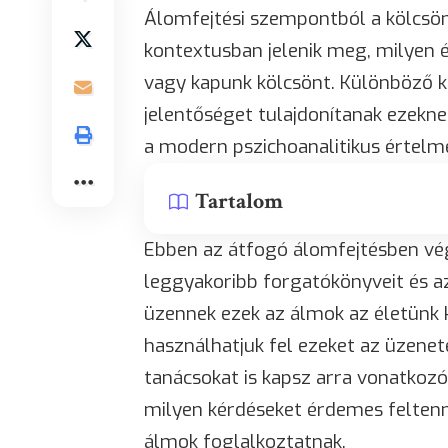
Álomfejtési szempontból a kölcsön
kontextusban jelenik meg, milyen 
vagy kapunk kölcsönt. Különböző k
jelentőséget tulajdonítanak ezekne
a modern pszichoanalitikus értelm
Tartalom
Ebben az átfogó álomfejtésben vé
leggyakoribb forgatókönyveit és az
üzennek ezek az álmok az életünk 
használhatjuk fel ezeket az üzenet
tanácsokat is kapsz arra vonatkozó
milyen kérdéseket érdemes felten
álmok foglalkoztatnak.