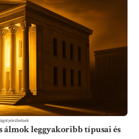
ágot jelezhetnek.
s álmok leggyakoribb típusai és