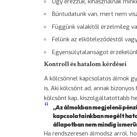
Úgy érezzük, kihasználnak mink
Bűntudatunk van, mert nem vis
Függünk valakitől érzelmileg v
Félünk az elköteleződéstől vag
Egyensúlytalanságot érzékelün
Kontroll és hatalom kérdései
A kölcsönnel kapcsolatos álmok gya
is. Aki kölcsönt ad, annak bizonyos
kölcsönt kap, kiszolgáltatottabb he
„Az álmokban megjelenő pénzü
kapcsolatainkban megélt hata
állapotban nem mindig ismerün
Ha rendszeresen álmodsz arról, ho