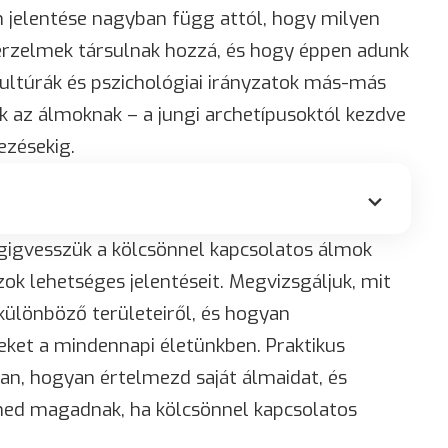
 jelentése nagyban függ attól, hogy milyen
érzelmek társulnak hozzá, és hogy éppen adunk
ultúrák és pszichológiai irányzatok más-más
k az álmoknak – a jungi archetípusoktól kezdve
ezésekig.
gigvesszük a kölcsönnel kapcsolatos álmok
ok lehetséges jelentéseit. Megvizsgáljuk, mit
különböző területeiről, és hogyan
eket a mindennapi életünkben. Praktikus
an, hogyan értelmezd saját álmaidat, és
ned magadnak, ha kölcsönnel kapcsolatos