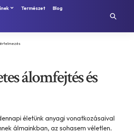
ínek
Természet
Blog
s értelmezés
tes álomfejtés és
ennapi életünk anyagi vonatkozásaival
nnek álmainkban, az sohasem véletlen.