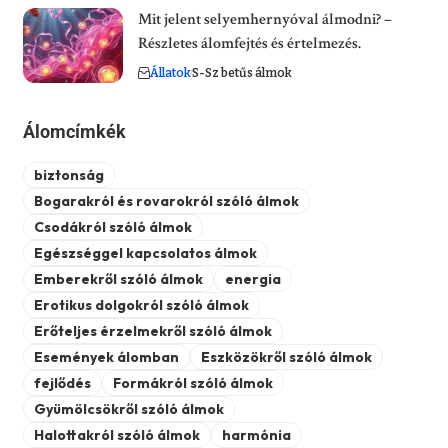
Mit jelent selyemhernyóval álmodni? –
Részletes álomfejtés és értelmezés.
Állatok
S-Sz betűs álmok
Álomcímkék
biztonság
Bogarakról és rovarokról szóló álmok
Csodákról szóló álmok
Egészséggel kapcsolatos álmok
Emberekről szóló álmok
energia
Erotikus dolgokról szóló álmok
Erőteljes érzelmekről szóló álmok
Események álomban
Eszközökről szóló álmok
fejlődés
Formákról szóló álmok
Gyümölcsökről szóló álmok
Halottakról szóló álmok
harmónia