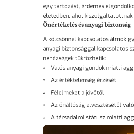
egy tartozást, érdemes elgondolko
életedben, ahol kiszolgáltatottna
Önértékelés és anyagi biztonság
A kölcsönnel kapcsolatos álmok gy
anyagi biztonsággal kapcsolatos s
nehézségek tükrözhetik:
Valós anyagi gondok miatti ag
Az értéktelenség érzését
Félelmeket a jövőtől
Az önállóság elvesztésétől val
A társadalmi státusz miatti a