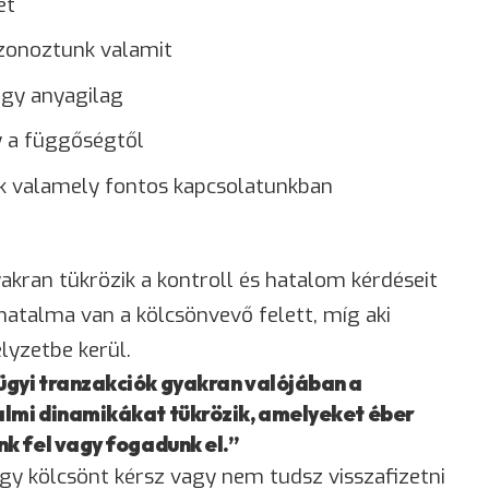
et
zonoztunk valamit
agy anyagilag
y a függőségtől
k valamely fontos kapcsolatunkban
kran tükrözik a kontroll és hatalom kérdéseit
 hatalma van a kölcsönvevő felett, míg aki
lyzetbe kerül.
gyi tranzakciók gyakran valójában a
lmi dinamikákat tükrözik, amelyeket éber
k fel vagy fogadunk el.”
gy kölcsönt kérsz vagy nem tudsz visszafizetni