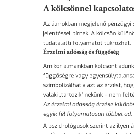
A kölcsönnel kapcsolato
Az álmokban megjelenő pénzügyi 
jelentéssel bírnak. A kölcsön kül
tudatalatti folyamatot tükrözhet.
Érzelmi adósság és függőség
Amikor álmainkban kölcsönt adunk 
függőségre vagy egyensúlytalansá
szimbolizálhatja azt az érzést, hog
valaki „tartozik” nekünk – nem fel
Az érzelmi adósság érzése különös
egyik fél folyamatosan többet ad,
A pszichológusok szerint az ilyen 