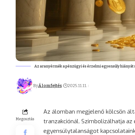
Az aranyérmék a pénzügyi és érzelmi egyensúly hiányát 
By
Álomfejtés
2025.11.11.
Az álomban megjelenő kölcsön ált
Megosztás
tranzakciónál. Szimbolizálhatja az
egyensúlytalanságot kapcsolatainkb