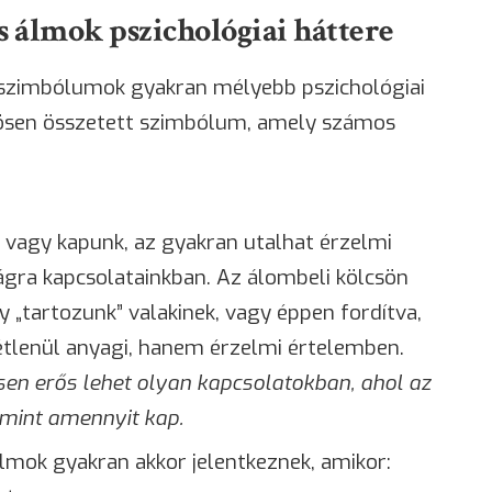
s álmok pszichológiai háttere
szimbólumok gyakran mélyebb pszichológiai
önösen összetett szimbólum, amely számos
vagy kapunk, az gyakran utalhat érzelmi
gra kapcsolatainkban. Az álombeli kölcsön
y „tartozunk” valakinek, vagy éppen fordítva,
tétlenül anyagi, hanem érzelmi értelemben.
en erős lehet olyan kapcsolatokban, ahol az
 mint amennyit kap.
álmok gyakran akkor jelentkeznek, amikor: