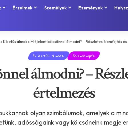
k
Érzelmek
Személyek
Események
Helysz
»
K betűs álmok
»
Mit jelent kölcsönnel álmodni? – Részletes álomfejtés é
K betűs álmok
Események
önnel álmodni? – Részle
értelmezés
lbukkannak olyan szimbólumok, amelyek a mind
etünk, adósságaink vagy kölcsöneink megjele