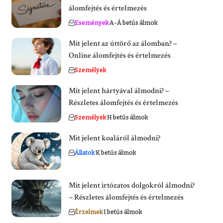
álomfejtés és értelmezés
Események
A-Á betűs álmok
Mit jelent az úttörő az álomban? –
Online álomfejtés és értelmezés
Személyek
Mit jelent hártyával álmodni? –
Részletes álomfejtés és értelmezés
Személyek
H betűs álmok
Mit jelent koaláról álmodni?
Állatok
K betűs álmok
Mit jelent irtózatos dolgokról álmodni?
– Részletes álomfejtés és értelmezés
Érzelmek
I betűs álmok