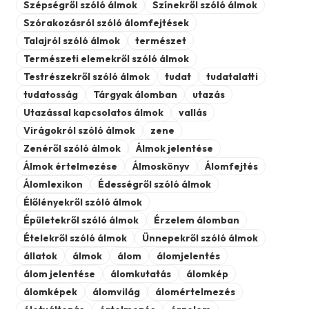
Szépségről szóló álmok
Színekről szóló álmok
Szórakozásról szóló álomfejtések
Talajról szóló álmok
természet
Természeti elemekről szóló álmok
Testrészekről szóló álmok
tudat
tudatalatti
tudatosság
Tárgyak álomban
utazás
Utazással kapcsolatos álmok
vallás
Virágokról szóló álmok
zene
Zenéről szóló álmok
Álmok jelentése
Álmok értelmezése
Álmoskönyv
Álomfejtés
Álomlexikon
Édességről szóló álmok
Élőlényekről szóló álmok
Épületekről szóló álmok
Érzelem álomban
Ételekről szóló álmok
Ünnepekről szóló álmok
állatok
álmok
álom
álomjelentés
álom jelentése
álomkutatás
álomkép
álomképek
álomvilág
álomértelmezés