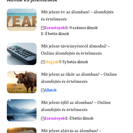
Mit jelent év az álomban? – álomfejtés
és értelmezés
Események
0-9 számos álmok
E-É betűs álmok
Mit jelent távirányítóról álmodni? –
Online álomfejtés és értelmezés
Tárgyak
T-Ty betűs álmok
Mit jelent az ökör az álomban? – Online
álomfejtés és értelmezés
Állatok
Mit jelent éjfél az álomban? – Online
álomfejtés és értelmezés
Események
E-É betűs álmok
Mit jelent aláírás az álomban? –