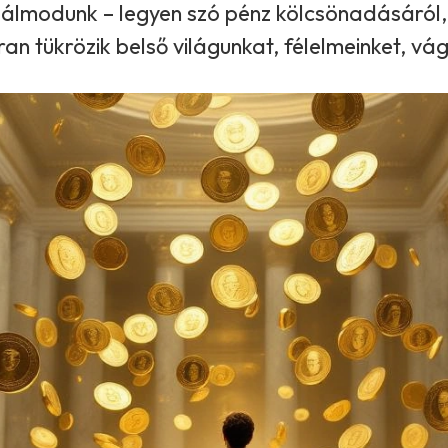
 álmodunk – legyen szó pénz kölcsönadásáról, 
ran tükrözik belső világunkat, félelmeinket, v