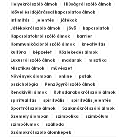
Helyekről szóló álmok
Hiúságról szóló álmok
Idővel és időjárással kapcsolatos álmok
intimitás
jelentés
játékok
Játékokról szóló álmok
jövő
kapcsolatok
Kapcsolatokról szóló álmok
karrier
Kommunikációról szóló álmok
kreativitás
kultúra
képzelet
Közlekedés álmok
Luxusról szóló álmok
madarak
misztika
Misztikus álmok
művészet
Növények álomban
online
patak
pszichológia
Pénzügyről szóló álmok
Rendkívüli álmok
Ruhadarabokról szóló álmok
spiritualitás
spirituális
spirituális jelentés
Sportról szóló álmok
Szakmákról szóló álmok
Személy álomban
szimbolika
szimbólum
szimbólumok
szálloda
Számokról szóló álomképek