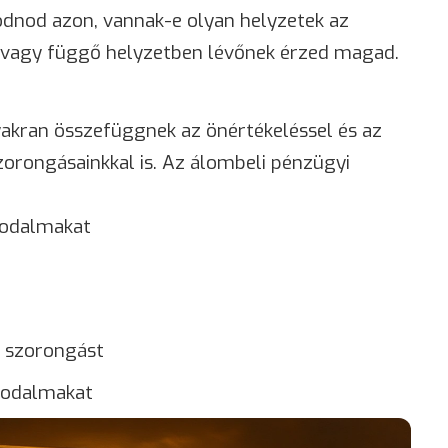
dnod azon, vannak-e olyan helyzetek az
k vagy függő helyzetben lévőnek érzed magad.
akran összefüggnek az önértékeléssel és az
zorongásainkkal is. Az álombeli pénzügyi
godalmakat
ó szorongást
ggodalmakat