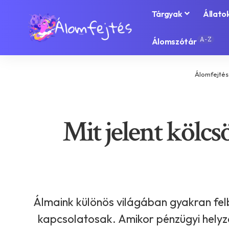
Tárgyak
Állato
A-Z
Álomszótár
Álomfejtés
Mit jelent kölcs
Álmaink különös világában gyakran fe
kapcsolatosak. Amikor pénzügyi helyz