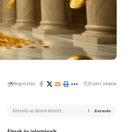
Megosztás
25 perc olvasás
Keresés
Álmok és jelentéseik