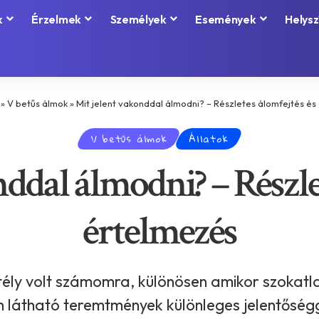
k
Érzelmek
Személyek
Események
Helysz
»
V betűs álmok
»
Mit jelent vakonddal álmodni? – Részletes álomfejtés és
V betűs álmok
Állatok
ddal álmodni? – Részle
értelmezés
tély volt számomra, különösen amikor szokatla
án látható teremtmények különleges jelentőség