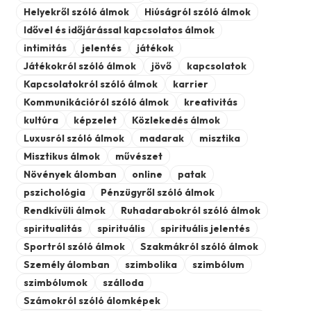
Helyekről szóló álmok
Hiúságról szóló álmok
Idővel és időjárással kapcsolatos álmok
intimitás
jelentés
játékok
Játékokról szóló álmok
jövő
kapcsolatok
Kapcsolatokról szóló álmok
karrier
Kommunikációról szóló álmok
kreativitás
kultúra
képzelet
Közlekedés álmok
Luxusról szóló álmok
madarak
misztika
Misztikus álmok
művészet
Növények álomban
online
patak
pszichológia
Pénzügyről szóló álmok
Rendkívüli álmok
Ruhadarabokról szóló álmok
spiritualitás
spirituális
spirituális jelentés
Sportról szóló álmok
Szakmákról szóló álmok
Személy álomban
szimbolika
szimbólum
szimbólumok
szálloda
Számokról szóló álomképek