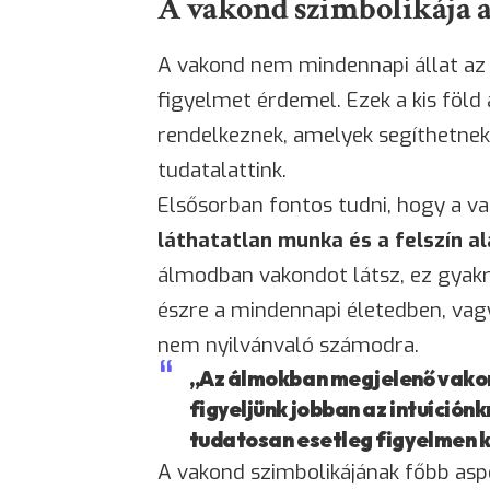
A vakond szimbolikája 
A vakond nem mindennapi állat az
figyelmet érdemel. Ezek a kis föld
rendelkeznek, amelyek segíthetnek 
tudatalattink.
Elsősorban fontos tudni, hogy a v
láthatatlan munka és a felszín a
álmodban vakondot látsz, ez gyakr
észre a mindennapi életedben, vag
nem nyilvánvaló számodra.
„Az álmokban megjelenő vakon
figyeljünk jobban az intuíción
tudatosan esetleg figyelmen k
A vakond szimbolikájának főbb asp