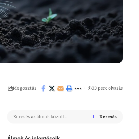
Megosztás
33 perc olvasás
Keresés
Álmok és jelentéseik