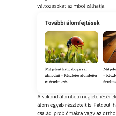
változásokat szimbolizálhatja.
További álomfejtések
Mit jelent katicabogárral
Mit jel
álmodni? – Részletes álomfejtés
– Részl
és értelmezés.
értelm
A vakond álombeli megjelenésének
álom egyéb részleteit is. Például, 
családi problémákra vagy az otthon