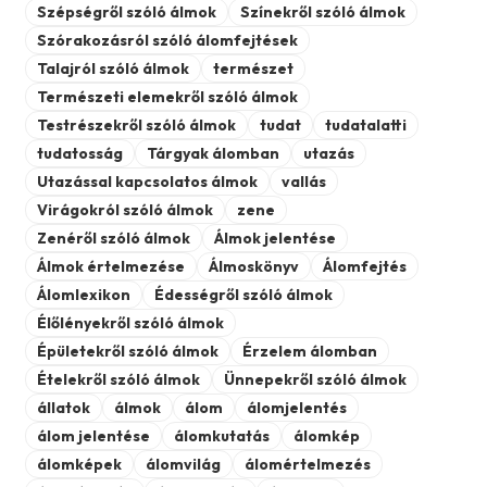
Szépségről szóló álmok
Színekről szóló álmok
Szórakozásról szóló álomfejtések
Talajról szóló álmok
természet
Természeti elemekről szóló álmok
Testrészekről szóló álmok
tudat
tudatalatti
tudatosság
Tárgyak álomban
utazás
Utazással kapcsolatos álmok
vallás
Virágokról szóló álmok
zene
Zenéről szóló álmok
Álmok jelentése
Álmok értelmezése
Álmoskönyv
Álomfejtés
Álomlexikon
Édességről szóló álmok
Élőlényekről szóló álmok
Épületekről szóló álmok
Érzelem álomban
Ételekről szóló álmok
Ünnepekről szóló álmok
állatok
álmok
álom
álomjelentés
álom jelentése
álomkutatás
álomkép
álomképek
álomvilág
álomértelmezés