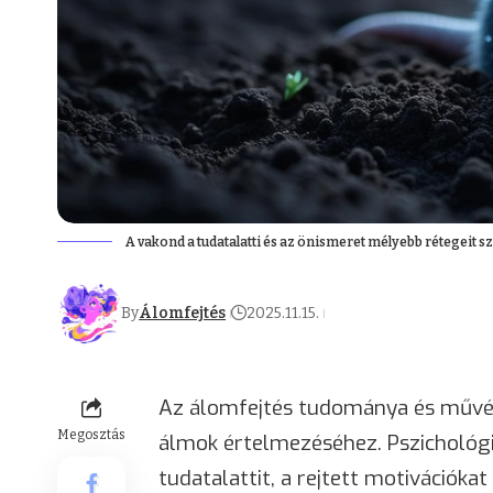
A vakond a tudatalatti és az önismeret mélyebb rétegeit sz
By
Álomfejtés
2025.11.15.
Az álomfejtés tudománya és művés
Megosztás
álmok értelmezéséhez. Pszichológi
tudatalattit, a rejtett motivációkat