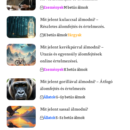
Események
M betűs álmok
Mit jelent kulaccsal álmodni? –
Részletes álomfejtés és értelmezés.
K betűs álmok
Tárgyak
Mit jelent kerékpárral álmodni? –
Utazás és egyensúly álomfejtések
online értelmezései.
Események
K betűs álmok
Mit jelent gorillával álmodni? – Átfogó
álomfejtés és értelmezés
Állatok
G-Gy betűs álmok
Mit jelent sassal álmodni?
Állatok
S-Sz betűs álmok