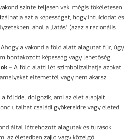
vakond szinte teljesen vak, mégis tökéletesen
lizálhatja azt a képességet, hogy intuíciódat és
zetekben, ahol a „látás” (azaz a racionális
Ahogy a vakond a föld alatt alagutat fúr, úgy
em bontakozott képesség vagy lehetőség.
tok
– A föld alatti lét szimbolizálhatja azokat
 amelyeket eltemettél vagy nem akarsz
a földdel dolgozik, ami az élet alapjait
ond utalhat családi gyökereidre vagy életed
nd által létrehozott alagutak és túrások
ami az életedben zajló vagy közelgő