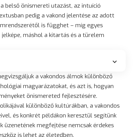
a belső önismereti utazást, az intuíció
ntextusban pedig a vakond jelentése az adott
umrendszerétől is függhet – míg egyes
 jelképe, máshol a kitartás és a türelem
megvizsgáljuk a vakondos álmok különböző
chológiai magyarázatokat, és azt is, hogyan
ményeket önismereted fejlesztésére.
likájával különböző kultúrákban, a vakondos
vel, és konkrét példákon keresztül segítünk
mok üzenetének megfejtése nemcsak érdekes
szköz is lehet az életedben.