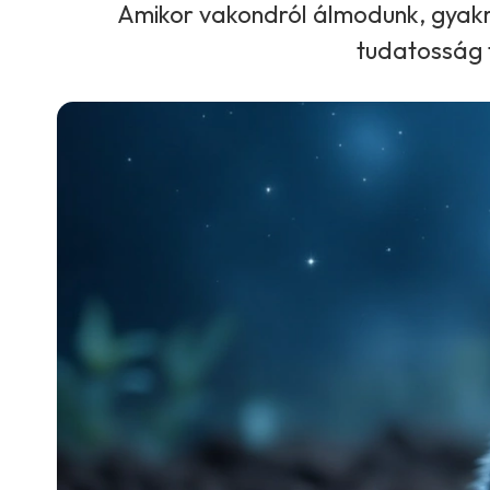
Amikor vakondról álmodunk, gyakran
tudatosság f