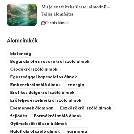
Mit jelent felfrissüléssel álmodni? –
Teljes álomfejtés
F betűs álmok
Álomcímkék
biztonság
Bogarakról és rovarokról szóló álmok
Csodákról szóló álmok
Egészséggel kapcsolatos álmok
Emberekről szóló álmok
energia
Erotikus dolgokról szóló álmok
Erőteljes érzelmekről szóló álmok
Események álomban
Eszközökről szóló álmok
fejlődés
Formákról szóló álmok
Gyümölcsökről szóló álmok
Halottakról szóló álmok
harmónia