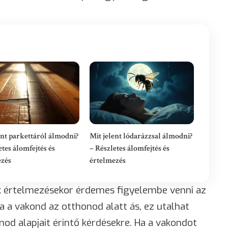
ent parkettáról álmodni?
Mit jelent lódarázzsal álmodni?
etes álomfejtés és
– Részletes álomfejtés és
ezés
értelmezés
 értelmezésekor érdemes figyelembe venni az
ha a vakond az otthonod alatt ás, ez utalhat
od alapjait érintő kérdésekre. Ha a vakondot