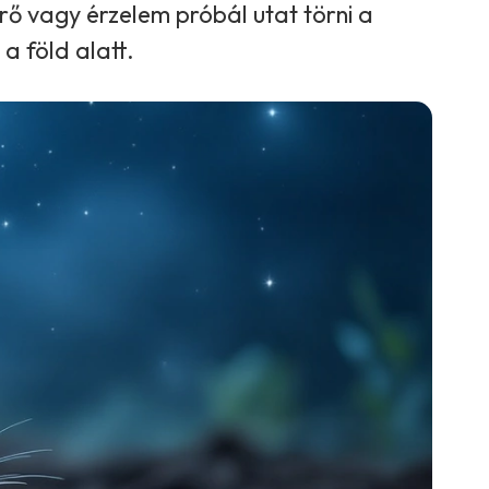
rő vagy érzelem próbál utat törni a
a föld alatt.