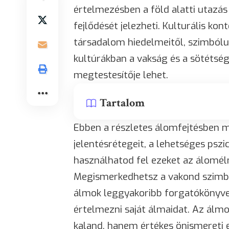
értelmezésben a föld alatti utazás 
fejlődését jelezheti. Kulturális ko
társadalom hiedelmeitől, szimból
kultúrákban a vakság és a sötétség
megtestesítője lehet.
Tartalom
Ebben a részletes álomfejtésben 
jelentésrétegeit, a lehetséges pszi
használhatod fel ezeket az álomél
Megismerkedhetsz a vakond szimbo
álmok leggyakoribb forgatókönyvei
értelmezni saját álmaidat. Az ál
kaland
, hanem értékes önismereti e