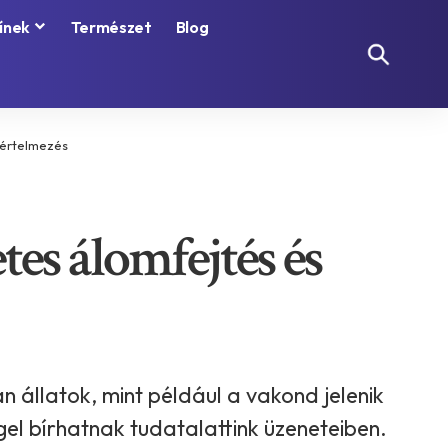
ínek
Természet
Blog
 értelmezés
tes álomfejtés és
n állatok, mint például a vakond jelenik
gel bírhatnak tudatalattink üzeneteiben.