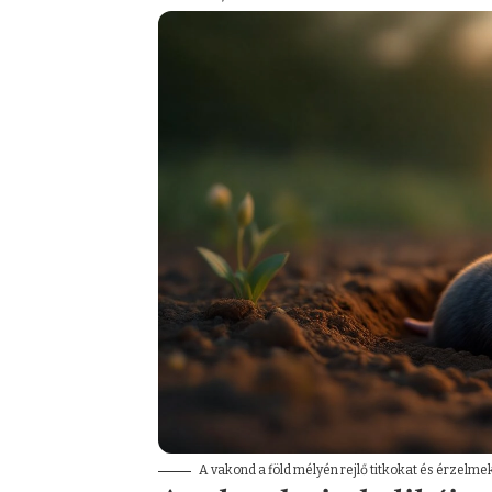
A vakond a föld mélyén rejlő titkokat és érzelmek