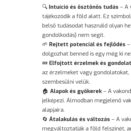
🔍
Intuíció és ösztönös tudás
– A 
tájékozódik a föld alatt. Ez szimbo
belső tudásodat használd olyan hely
gondolkodás) nem segít.
🌱
Rejtett potenciál és fejlődés
– 
dolgozhat benned is egy még ki n
💤
Elfojtott érzelmek és gondola
az érzelmeket vagy gondolatokat,
szembesülni velük.
🏠
Alapok és gyökerek
– A vakond 
jelképezi. Álmodban megjelenő vak
alapjaira.
🔄
Átalakulás és változás
– A vako
megváltoztatják a föld felszínét, 