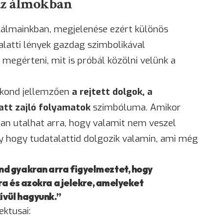
az álmokban
 álmainkban, megjelenése ezért különös
 alatti lények gazdag szimbolikával
megérteni, mit is próbál közölni velünk a
akond jellemzően
a rejtett dolgok, a
latt zajló folyamatok
szimbóluma. Amikor
an utalhat arra, hogy valamit nem veszel
y hogy tudatalattid dolgozik valamin, ami még
d gyakran arra figyelmeztet, hogy
kra és azokra a jelekre, amelyeket
ívül hagyunk.”
ektusai: