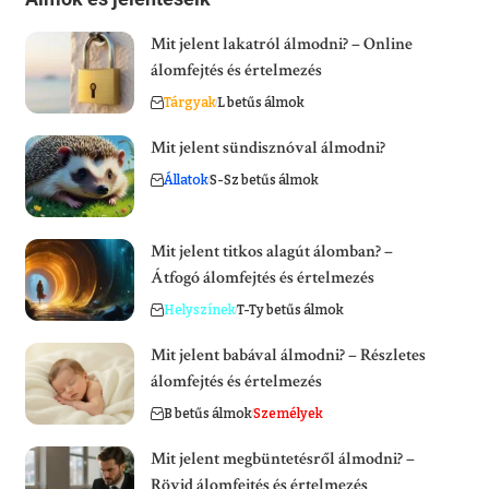
Mit jelent lakatról álmodni? – Online
álomfejtés és értelmezés
Tárgyak
L betűs álmok
Mit jelent sündisznóval álmodni?
Állatok
S-Sz betűs álmok
Mit jelent titkos alagút álomban? –
Átfogó álomfejtés és értelmezés
Helyszínek
T-Ty betűs álmok
Mit jelent babával álmodni? – Részletes
álomfejtés és értelmezés
B betűs álmok
Személyek
Mit jelent megbüntetésről álmodni? –
Rövid álomfejtés és értelmezés