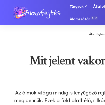
Tárgyak
Állato
A-Z
Álomszótár
Álomfejtés
Mit jelent vakon
Az álmok világa mindig is lenyűgöző rej
meg bennük. Ezek a föld alatt élő, ritk