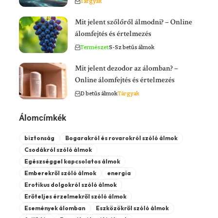
Tárgyak
Mit jelent szőlőről álmodni? – Online
álomfejtés és értelmezés
Természet
S-Sz betűs álmok
Mit jelent dezodor az álomban? –
Online álomfejtés és értelmezés
D betűs álmok
Tárgyak
Álomcímkék
biztonság
Bogarakról és rovarokról szóló álmok
Csodákról szóló álmok
Egészséggel kapcsolatos álmok
Emberekről szóló álmok
energia
Erotikus dolgokról szóló álmok
Erőteljes érzelmekről szóló álmok
Események álomban
Eszközökről szóló álmok