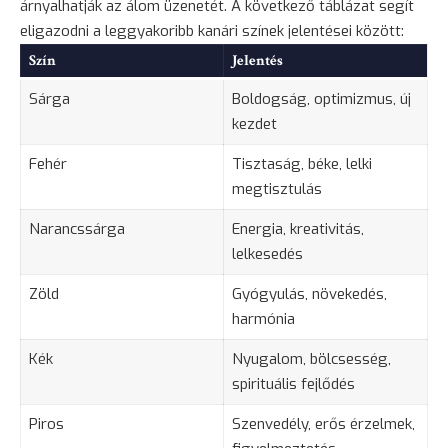
árnyalhatják az álom üzenetét. A következő táblázat segít
eligazodni a leggyakoribb kanári színek jelentései között:
Szín
Jelentés
Sárga
Boldogság, optimizmus, új
kezdet
Fehér
Tisztaság, béke, lelki
megtisztulás
Narancssárga
Energia, kreativitás,
lelkesedés
Zöld
Gyógyulás
,
növekedés
,
harmónia
Kék
Nyugalom,
bölcsesség
,
spirituális fejlődés
Piros
Szenvedély, erős érzelmek,