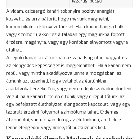
lezárás, búcsú
A vidám, csicsergő kanári többnyire pozitív energiát
közvetít, és arra bátorít, hogy merjünk megnyílni,
kommunikálni a környezetünkkel. Ha a kanári hangja halk
vagy szomorú, akkor ez általában egy magunkba fojtott
érzésre, magányra, vagy egy korábban elnyomott vágyra
utalhat.
A repülő kanári az álmokban a szabadság utáni vágyat és
az elengedés képességét is megjelenítheti. Ha a kanári nem
repül, vagy mintha akadályozva lenne a mozgásban, az
álmunk azt üzenheti, hogy valahol az életünkben
akadályokat érzékelünk, vagy nem tudunk szabadon dönteni.
Végül, ha a kanári hirtelen eltűnik, vagy elrepül tőlünk, az
egy befejezett élethelyzet, elengedett kapcsolat, vagy egy
lezárult érzelmi folyamat szimbóluma lehet. Érdemes
átgondolni, van-e olyan dolog az életünkben, amit ideje
lenne elengedni, vagy amelytől búcsúznunk kell.
Kapcsolódó álmok: Madarak és szabadság