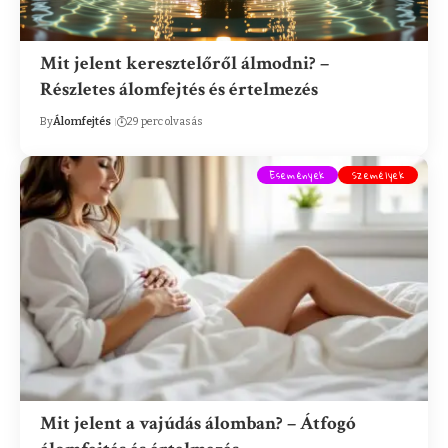
Mit jelent keresztelőről álmodni? –
Részletes álomfejtés és értelmezés
By
Álomfejtés
29 perc olvasás
Események
Személyek
Mit jelent a vajúdás álomban? – Átfogó