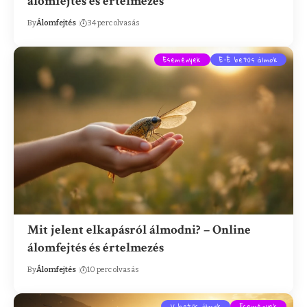
álomfejtés és értelmezés
By
Álomfejtés
34 perc olvasás
Események
E-É betűs álmok
Mit jelent elkapásról álmodni? – Online
álomfejtés és értelmezés
By
Álomfejtés
10 perc olvasás
V betűs álmok
Események