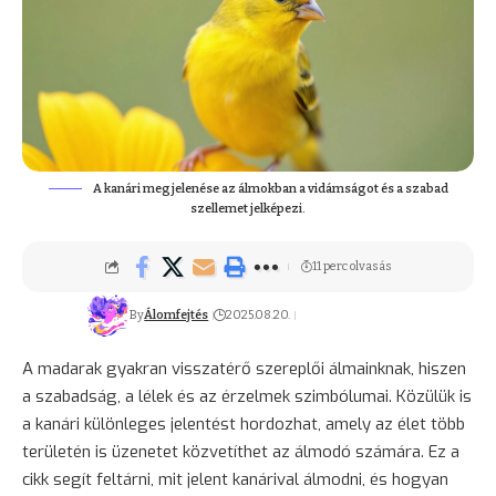
A kanári megjelenése az álmokban a vidámságot és a szabad
szellemet jelképezi.
11 perc olvasás
By
Álomfejtés
2025.08.20.
A madarak gyakran visszatérő szereplői álmainknak, hiszen
a szabadság, a lélek és az érzelmek szimbólumai. Közülük is
a kanári különleges jelentést hordozhat, amely az élet több
területén is üzenetet közvetíthet az álmodó számára. Ez a
cikk segít feltárni, mit jelent kanárival álmodni, és hogyan