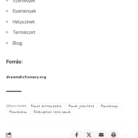
Személyek
Események
Helyszínek
Természet
Blog
Forrás:
dreamdictionary.org
Álmok értelmezése
Álmok jelentése
Álmoskönyv
Álom címkék:
Álomlexikon
Élőlényekről szóló álmok