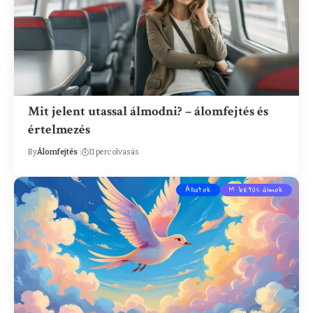
Mit jelent utassal álmodni? – álomfejtés és
értelmezés
By
Álomfejtés
11 perc olvasás
Állatok
M betűs álmok