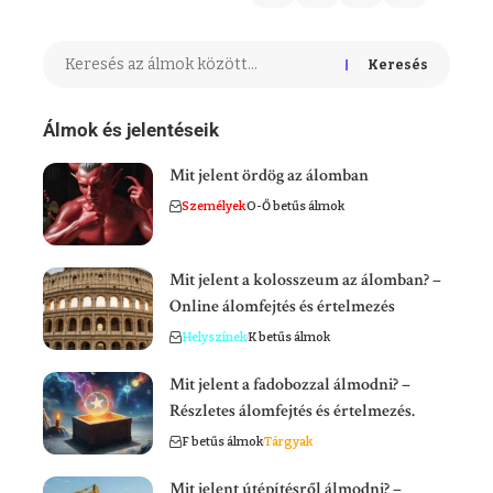
Keresés
Álmok és jelentéseik
Mit jelent ördög az álomban
Személyek
O-Ő betűs álmok
Mit jelent a kolosszeum az álomban? –
Online álomfejtés és értelmezés
Helyszínek
K betűs álmok
Mit jelent a fadobozzal álmodni? –
Részletes álomfejtés és értelmezés.
F betűs álmok
Tárgyak
Mit jelent útépítésről álmodni? –