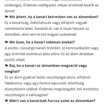
szükséges. Érdemes odafigyelni, milyen érzelmek kísérik az
álmot!
🐦
Mit jelent, ha a kanári ketrecben van az álmomban?
Ez a bezártság, önkorlátozás vagy elfojtott vágyak
szimbóluma lehet. Gondold át, van-e olyan helyzet az
életedben, ahol nem érzed magad szabadnak!
🐦
Mit üzen, ha a kanári vidáman énekel?
A pozitív, csicsergő kanári örömhírt, jó kommunikációt vagy
egy örömteli eseményt jelez előre. Ez az álom általában
pozitív előjel.
🐦
Baj, ha a kanári az álmomban megsérül vagy
meghal?
Ez az álom gyakran belső veszteségérzésre, elfojtott
fájdalomra, vagy egy fontos kapcsolat, lehetőség
elvesztésére utalhat. Érdemes megvizsgálni, hol érezhetsz
veszteséget a valóságban!
🐦
Miért van a kanárinak furcsa színe az álmomban?