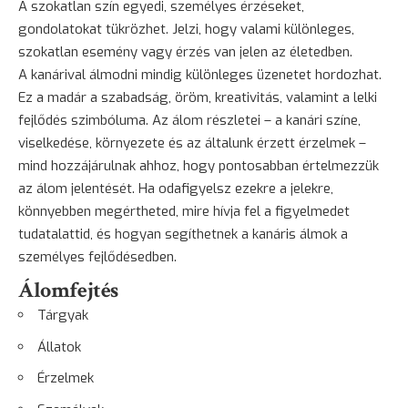
A szokatlan szín egyedi, személyes érzéseket,
gondolatokat tükrözhet. Jelzi, hogy valami különleges,
szokatlan esemény vagy érzés van jelen az életedben.
A kanárival álmodni mindig különleges üzenetet hordozhat.
Ez a madár a szabadság, öröm, kreativitás, valamint a lelki
fejlődés szimbóluma. Az álom részletei – a kanári színe,
viselkedése, környezete és az általunk érzett érzelmek –
mind hozzájárulnak ahhoz, hogy pontosabban értelmezzük
az álom jelentését. Ha odafigyelsz ezekre a jelekre,
könnyebben megértheted, mire hívja fel a figyelmedet
tudatalattid, és hogyan segíthetnek a kanáris álmok a
személyes fejlődésedben.
Álomfejtés
Tárgyak
Állatok
Érzelmek