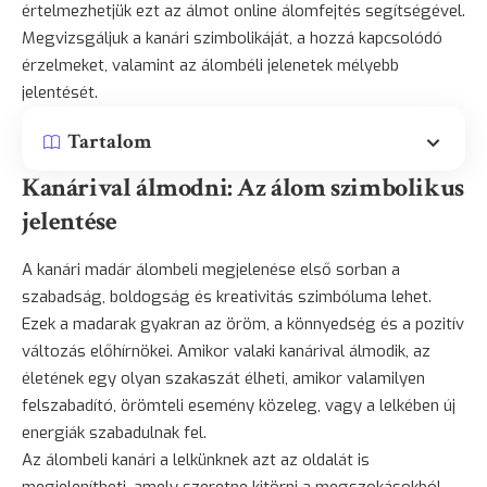
értelmezhetjük ezt az álmot online álomfejtés segítségével.
Megvizsgáljuk a kanári szimbolikáját, a hozzá kapcsolódó
érzelmeket, valamint az álombéli jelenetek mélyebb
jelentését.
Tartalom
Kanárival álmodni: Az álom szimbolikus
jelentése
A kanári
madár
álombeli megjelenése első sorban a
szabadság,
boldogság
és kreativitás szimbóluma lehet.
Ezek a madarak gyakran az öröm, a könnyedség és a pozitív
változás előhírnökei. Amikor valaki kanárival álmodik, az
életének egy olyan szakaszát élheti, amikor valamilyen
felszabadító, örömteli esemény közeleg, vagy a lelkében új
energiák szabadulnak fel.
Az álombeli kanári a lelkünknek azt az oldalát is
megjelenítheti, amely szeretne kitörni a megszokásokból,