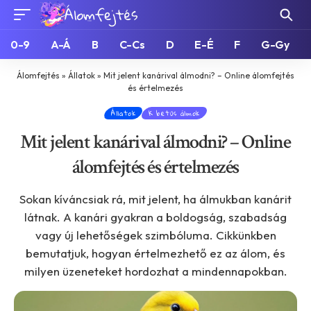
0-9
A-Á
B
C-Cs
D
E-É
F
G-Gy
Álomfejtés
»
Állatok
»
Mit jelent kanárival álmodni? – Online álomfejtés
és értelmezés
Állatok
K betűs álmok
Mit jelent kanárival álmodni? – Online
álomfejtés és értelmezés
Sokan kíváncsiak rá, mit jelent, ha álmukban kanárit
látnak. A kanári gyakran a boldogság, szabadság
vagy új lehetőségek szimbóluma. Cikkünkben
bemutatjuk, hogyan értelmezhető ez az álom, és
milyen üzeneteket hordozhat a mindennapokban.