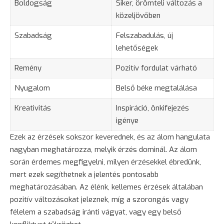
Boldogság
Siker, örömteli változás a
közeljövőben
Szabadság
Felszabadulás, új
lehetőségek
Remény
Pozitív fordulat várható
Nyugalom
Belső béke megtalálása
Kreativitás
Inspiráció, önkifejezés
igénye
Ezek az érzések sokszor keverednek, és az álom hangulata
nagyban meghatározza, melyik érzés dominál. Az álom
során érdemes megfigyelni, milyen érzésekkel ébredünk,
mert ezek segíthetnek a jelentés pontosabb
meghatározásában. Az élénk, kellemes érzések általában
pozitív változásokat jeleznek, míg a
szorongás
vagy
félelem
a szabadság iránti vágyat, vagy egy belső