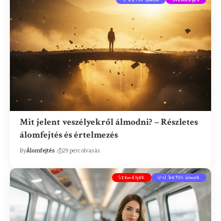
Mit jelent veszélyekről álmodni? – Részletes
álomfejtés és értelmezés
By
Álomfejtés
29 perc olvasás
Személyek
U-Ü betűs álmok