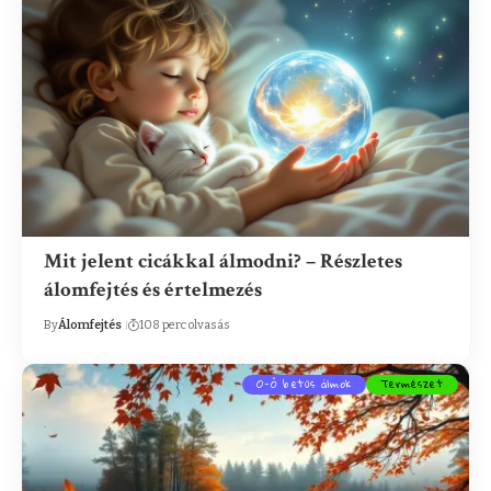
Mit jelent cicákkal álmodni? – Részletes
álomfejtés és értelmezés
By
Álomfejtés
108 perc olvasás
O-Ő betűs álmok
Természet