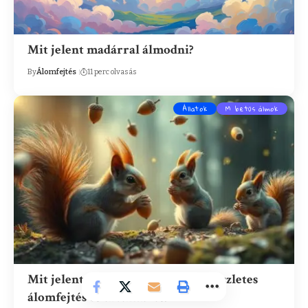
Mit jelent madárral álmodni?
By
Álomfejtés
11 perc olvasás
Állatok
M betűs álmok
Mit jelent mókussal álmodni? – Részletes
álomfejtés és értelmezés.