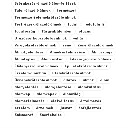
Szórakozásról szóló álomfejtések
Talajról szóló álmok
természet
Természeti elemekről szóló álmok
Testrészekről szóló álmok
tudat
tudatalatti
tudatosság
Tárgyak álomban
utazás
Utazással kapcsolatos álmok
vallás
Virágokról szóló álmok
zene
Zenéről szóló álmok
Álmok jelentése
Álmok értelmezése
Álmoskönyv
Álomfejtés
Álomlexikon
Édességről szóló álmok
Élőlényekről szóló álmok
Épületekről szóló álmok
Érzelem álomban
Ételekről szóló álmok
Ünnepekről szóló álmok
állatok
álmok
álom
álomjelentés
álom jelentése
álomkutatás
álomkép
álomképek
álomvilág
álomértelmezés
életváltozás
értelmezés
érzelem
érzelmek
íjászat
önfejlesztés
önismeret
önértékelés