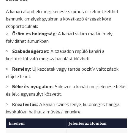
A kanári álombeli megjelenése számos érzelmet kelthet
bennünk, amelyek gyakran a következő érzések köré
csoportosulnak:
Öröm és boldogság:
A kanári vidám madár, mely
felvidíthat álmunkban.
Szabadságérzet:
A szabadon repülő kanári a
korlátoktól való megszabadulást idézheti.
Remény
:
Új kezdetek vagy tartós pozitív változások
előjele lehet.
Béke és nyugalom:
Sokszor a kanári megjelenése békét
és lelki egyensúlyt közvetít.
Kreativitás:
A kanári színes lénye, különleges hangja
inspirálóan hathat a művészi énünkre.
Érzelem
Jelentés az álomban