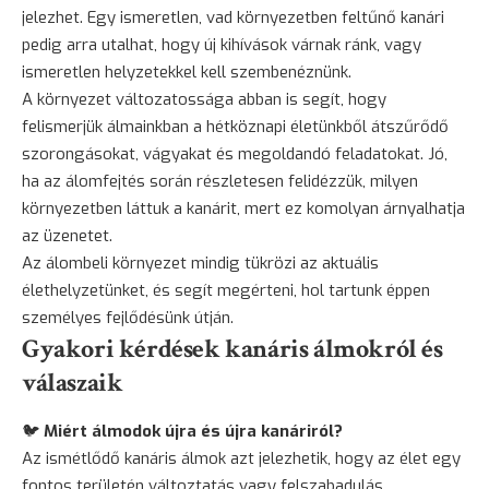
jelezhet. Egy ismeretlen, vad környezetben feltűnő kanári
pedig arra utalhat, hogy új kihívások várnak ránk, vagy
ismeretlen helyzetekkel kell szembenéznünk.
A környezet változatossága abban is segít, hogy
felismerjük álmainkban a hétköznapi életünkből átszűrődő
szorongásokat, vágyakat és megoldandó feladatokat. Jó,
ha az álomfejtés során részletesen felidézzük, milyen
környezetben láttuk a kanárit, mert ez komolyan árnyalhatja
az üzenetet.
Az álombeli környezet mindig tükrözi az aktuális
élethelyzetünket, és segít megérteni, hol tartunk éppen
személyes fejlődésünk útján.
Gyakori kérdések kanáris álmokról és
válaszaik
🐦
Miért álmodok újra és újra kanáriról?
Az ismétlődő kanáris álmok azt jelezhetik, hogy az élet egy
fontos területén változtatás vagy felszabadulás