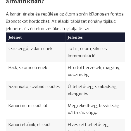
álmainkban?
A kanári éneke és repülése az álom során különösen fontos
üzeneteket hordozhat. Az alábbi táblázat néhány tipikus
jelenetet és értelmezésüket foglalja össze:
Jelenet
Jelentés
Csicsergő, vidám ének
Jó hír, öröm, sikeres
kommunikáció
Halk, szomorú ének
Elfojtott érzések, magány,
veszteség
Szárnyaló, szabad repülés
Új lehetőség, szabadság,
elengedés
Kanári nem repül, ül
Megrekedtség, bezártság,
változás vágya
Kanári eltűnik, elrepül
Elveszett lehetőség,