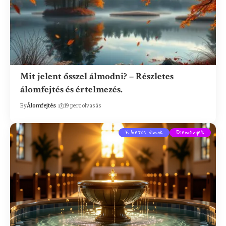
Mit jelent ősszel álmodni? – Részletes
álomfejtés és értelmezés.
By
Álomfejtés
19 perc olvasás
K betűs álmok
Események