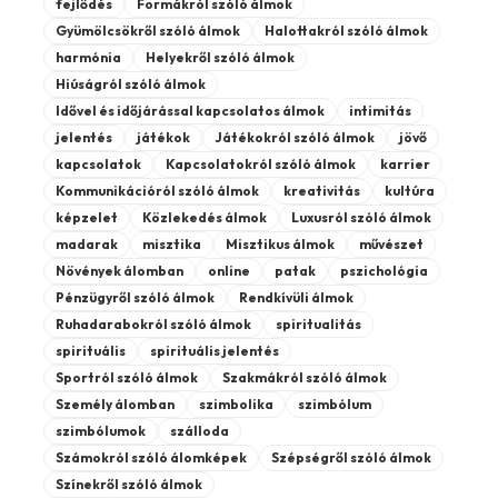
fejlődés
Formákról szóló álmok
Gyümölcsökről szóló álmok
Halottakról szóló álmok
harmónia
Helyekről szóló álmok
Hiúságról szóló álmok
Idővel és időjárással kapcsolatos álmok
intimitás
jelentés
játékok
Játékokról szóló álmok
jövő
kapcsolatok
Kapcsolatokról szóló álmok
karrier
Kommunikációról szóló álmok
kreativitás
kultúra
képzelet
Közlekedés álmok
Luxusról szóló álmok
madarak
misztika
Misztikus álmok
művészet
Növények álomban
online
patak
pszichológia
Pénzügyről szóló álmok
Rendkívüli álmok
Ruhadarabokról szóló álmok
spiritualitás
spirituális
spirituális jelentés
Sportról szóló álmok
Szakmákról szóló álmok
Személy álomban
szimbolika
szimbólum
szimbólumok
szálloda
Számokról szóló álomképek
Szépségről szóló álmok
Színekről szóló álmok