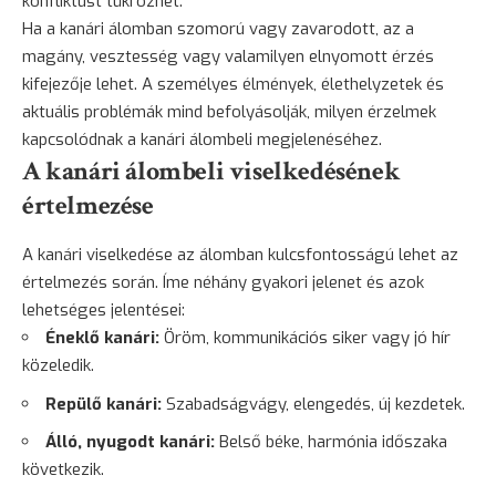
konfliktust tükrözhet.
Ha a kanári álomban szomorú vagy zavarodott, az a
magány
, vesztesség vagy valamilyen elnyomott érzés
kifejezője lehet. A személyes élmények, élethelyzetek és
aktuális problémák mind befolyásolják, milyen érzelmek
kapcsolódnak a kanári álombeli megjelenéséhez.
A kanári álombeli viselkedésének
értelmezése
A kanári viselkedése az álomban kulcsfontosságú lehet az
értelmezés során. Íme néhány gyakori jelenet és azok
lehetséges jelentései:
Éneklő kanári:
Öröm, kommunikációs siker vagy jó hír
közeledik.
Repülő kanári:
Szabadságvágy, elengedés, új kezdetek.
Álló, nyugodt kanári:
Belső béke, harmónia időszaka
következik.