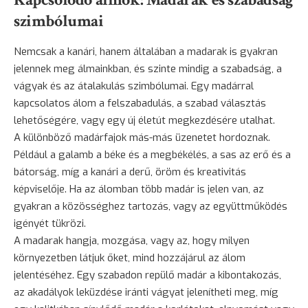
szimbólumai
Nemcsak a kanári, hanem általában a madarak is gyakran
jelennek meg álmainkban, és szinte mindig a szabadság, a
vágyak és az átalakulás szimbólumai. Egy madárral
kapcsolatos álom a felszabadulás, a szabad választás
lehetőségére, vagy egy új életút megkezdésére utalhat.
A különböző madárfajok más-más üzenetet hordoznak.
Például a galamb a béke és a megbékélés, a sas az erő és a
bátorság
, míg a kanári a derű, öröm és kreativitás
képviselője. Ha az álomban több madár is jelen van, az
gyakran a közösséghez tartozás, vagy az együttműködés
igényét tükrözi.
A madarak hangja, mozgása, vagy az, hogy milyen
környezetben látjuk őket, mind hozzájárul az álom
jelentéséhez. Egy szabadon repülő madár a kibontakozás,
az akadályok leküzdése iránti vágyat jelenítheti meg, míg