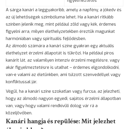
figyelmeztetés
A sárga kanári a leggyakoribb, amely a napfény, a jókedv és
az új lehetőségek szimbóluma lehet. Ha a kanári ritkább
színben jelenik meg, mint például zöld vagy kék, érdemes
figyelni arra, milyen élethelyzetekben éreztük magunkat
harmóniában vagy spirituális fejlődésben.
Az álmodó számára a kanári színe gyakran egy aktuális
élethelyzet érzelmi állapotát is tükrözi. Ha például piros
kanárit lát, az valamilyen intenzív érzelmi megélésre, vagy
akár figyelmeztetésre is utalhat – érdemes elgondolkodni,
van-e valami az életünkben, ami túlzott szenvedéllyel vagy
konfliktussal jár.
Végül, ha a kanári színe szokatlan vagy furcsa, az jelezheti,
hogy az álmodó nagyon egyedi, sajátos érzelmi állapotban
van, vagy hogy valami rendkívüli dolog vár rá a
közeljövőben.
Kanári hangja és repülése: Mit jelezhet