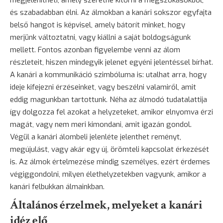
és szabadabban élni. Az álmokban a kanári sokszor egyfajta
belső hangot is képvisel, amely bátorít minket, hogy
merjünk változtatni, vagy kiállni a saját boldogságunk
mellett. Fontos azonban figyelembe venni az álom
részleteit, hiszen mindegyik jelenet egyéni jelentéssel bírhat.
A kanári a kommunikáció szimbóluma is: utalhat arra, hogy
ideje kifejezni érzéseinket, vagy beszélni valamiről, amit
eddig magunkban tartottunk. Néha az álmodó tudatalattija
így dolgozza fel azokat a helyzeteket, amikor elnyomva érzi
magát, vagy nem meri kimondani, amit igazán gondol.
Végül a kanári álombeli jelenléte jelenthet reményt,
megújulást, vagy akár egy új, örömteli kapcsolat érkezését
is. Az álmok értelmezése mindig személyes, ezért érdemes
végiggondolni, milyen élethelyzetekben vagyunk, amikor a
kanári felbukkan álmainkban.
Általános érzelmek, melyeket a kanári
idéz elő