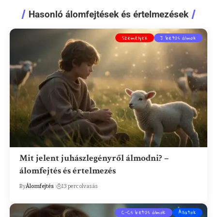
Hasonló álomfejtések és értelmezések
Személyek
J betűs álmok
Mit jelent juhászlegényről álmodni? –
álomfejtés és értelmezés
By
Álomfejtés
13 perc olvasás
C-Cs betűs álmok
Állatok