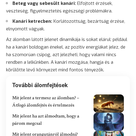
Beteg
vagy sebesült kanári:
Elfojtott érzések,
veszteség, figyelmeztetés egészségi problémákra.
Kanári ketrecben:
Korlátozottság, bezártság érzése,
elnyomott vágyak.
Az álomban látott jelenet dinamikája is sokat elárul: például
ha a kanári boldogan énekel, az pozitív energiákat jelez, de
ha szomorúan csipog, azt jelezheti, hogy valami nincs
rendben a lelkünkben. A kanári mozgása, hangja és a
körülötte lévő környezet mind fontos tényezők.
További álomfejtések
Mit jelent a termesz az álomban? –
Átfogó álomfejtés és értelmezés
Mit jelent ha azt álmodtam, hogy a
párom megcsal
Mit jelent orangutánról álmodni?