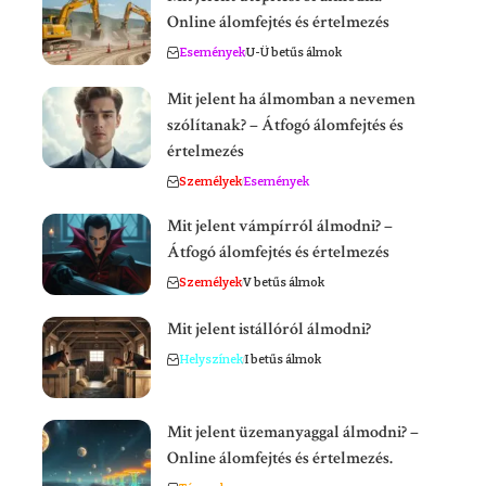
Online álomfejtés és értelmezés
Események
U-Ü betűs álmok
Mit jelent ha álmomban a nevemen
szólítanak? – Átfogó álomfejtés és
értelmezés
Személyek
Események
Mit jelent vámpírról álmodni? –
Átfogó álomfejtés és értelmezés
Személyek
V betűs álmok
Mit jelent istállóról álmodni?
Helyszínek
I betűs álmok
Mit jelent üzemanyaggal álmodni? –
Online álomfejtés és értelmezés.