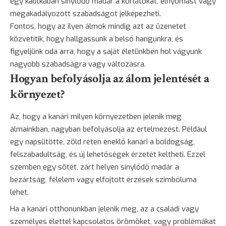
egy kalitkában sínylődő madár a korlátokat, elnyomást vagy
megakadályozott szabadságot jelképezheti.
Fontos, hogy az ilyen álmok mindig azt az üzenetet
közvetítik, hogy hallgassunk a belső hangunkra, és
figyeljünk oda arra, hogy a saját életünkben hol vágyunk
nagyobb szabadságra vagy változásra.
Hogyan befolyásolja az álom jelentését a
környezet?
Az, hogy a kanári milyen környezetben jelenik meg
álmainkban, nagyban befolyásolja az értelmezést. Például
egy napsütötte, zöld réten éneklő kanári a boldogság,
felszabadultság, és új lehetőségek érzetét keltheti. Ezzel
szemben egy sötét, zárt helyen sínylődő madár a
bezártság, félelem vagy elfojtott érzések szimbóluma
lehet.
Ha a kanári otthonunkban jelenik meg, az a családi vagy
személyes élettel kapcsolatos örömöket, vagy problémákat