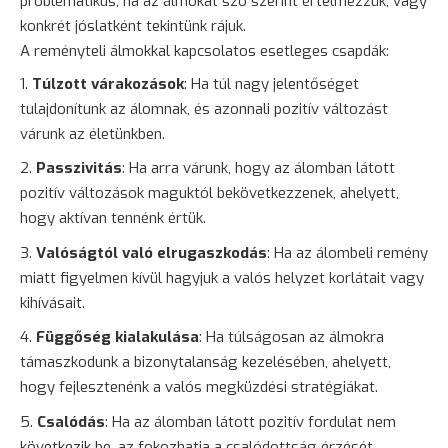
problematikus, ha az álmokat szó szerint értelmezzük, vagy
konkrét jóslatként tekintünk rájuk.
A reményteli álmokkal kapcsolatos esetleges csapdák:
Túlzott várakozások
: Ha túl nagy jelentőséget
tulajdonítunk az álomnak, és azonnali pozitív változást
várunk az életünkben.
Passzivitás
: Ha arra várunk, hogy az álomban látott
pozitív változások maguktól bekövetkezzenek, ahelyett,
hogy aktívan tennénk értük.
Valóságtól való elrugaszkodás
: Ha az álombeli remény
miatt figyelmen kívül hagyjuk a valós helyzet korlátait vagy
kihívásait.
Függőség kialakulása
: Ha túlságosan az álmokra
támaszkodunk a
bizonytalanság
kezelésében, ahelyett,
hogy fejlesztenénk a valós megküzdési stratégiákat.
Csalódás
: Ha az álomban látott pozitív fordulat nem
következik be, az fokozhatja a csalódottság érzését.