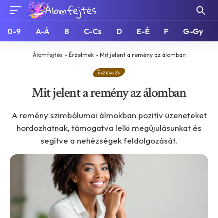
0-9
A-Á
B
C-Cs
D
E-É
F
G-Gy
Álomfejtés
»
Érzelmek
»
Mit jelent a remény az álomban
Érzelmek
Mit jelent a remény az álomban
A remény szimbólumai álmokban pozitív üzeneteket
hordozhatnak, támogatva lelki megújulásunkat és
segítve a nehézségek feldolgozását.