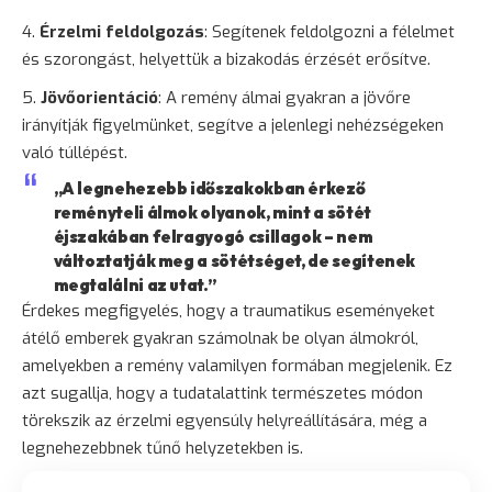
Érzelmi feldolgozás
: Segítenek feldolgozni a félelmet
és szorongást, helyettük a bizakodás érzését erősítve.
Jövőorientáció
: A remény álmai gyakran a jövőre
irányítják figyelmünket, segítve a jelenlegi nehézségeken
való túllépést.
„A legnehezebb időszakokban érkező
reményteli álmok olyanok, mint a sötét
éjszakában felragyogó csillagok – nem
változtatják meg a sötétséget, de segítenek
megtalálni az utat.”
Érdekes megfigyelés, hogy a traumatikus eseményeket
átélő emberek gyakran számolnak be olyan álmokról,
amelyekben a remény valamilyen formában megjelenik. Ez
azt sugallja, hogy a tudatalattink természetes módon
törekszik az érzelmi egyensúly helyreállítására, még a
legnehezebbnek tűnő helyzetekben is.