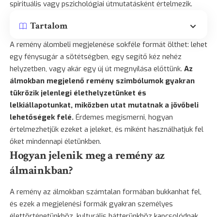
spirituális vagy pszichológiai útmutatásként értelmezik.
Tartalom
A remény álombeli megjelenése sokféle formát ölthet: lehet
egy fénysugár a sötétségben, egy segítő kéz nehéz
helyzetben, vagy akár egy új út megnyílása előttünk.
Az
álmokban megjelenő remény szimbólumok gyakran
tükrözik jelenlegi élethelyzetünket és
lelkiállapotunkat, miközben utat mutatnak a jövőbeli
lehetőségek felé.
Érdemes megismerni, hogyan
értelmezhetjük ezeket a jeleket, és miként használhatjuk fel
őket mindennapi életünkben.
Hogyan jelenik meg a remény az
álmainkban?
A remény az álmokban számtalan formában bukkanhat fel,
és ezek a megjelenési formák gyakran személyes
élettörténetünkhöz, kulturális hátterünkhöz kapcsolódnak.