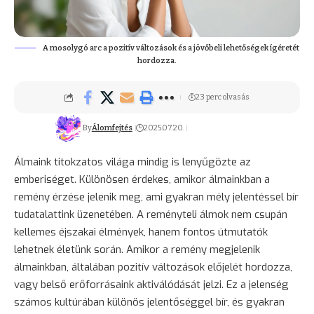
A mosolygó arc a pozitív változások és a jövőbeli lehetőségek ígéretét
hordozza.
23 perc olvasás
By
Álomfejtés
2025.07.20.
Álmaink
titokzatos
világa mindig is lenyűgözte az
emberiséget. Különösen érdekes, amikor álmainkban a
remény érzése jelenik meg, ami gyakran mély jelentéssel bír
tudatalattink üzenetében. A reményteli álmok nem csupán
kellemes éjszakai élmények, hanem fontos útmutatók
lehetnek életünk során. Amikor a remény megjelenik
álmainkban, általában pozitív változások előjelét hordozza,
vagy belső erőforrásaink aktiválódását jelzi. Ez a jelenség
számos kultúrában különös jelentőséggel bír, és gyakran