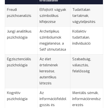
értelmezése
Freudi
Elfojtott vágyak
Tudattalan
pszichoanalízis
szimbolikus
tartalmak,
kifejezése
vágyteljesítés
Jungi analitikus
Archetipikus
Kollektív
pszichológia
szimbólumok
tudattalan,
megjelenése, a
individuáció
Self útmutatása
Egzisztenciális
Az élet
Szabadság,
pszichológia
értelmének
választás,
keresése,
felelősség
autentikus
létezés
Kognitív
Az
Mentális sémák,
pszichológia
információfeldol
információrendsz
gozás és
erezés