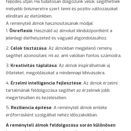
fejlődés útján. Ha tudatosan dolgozunk velük, segíthetnek
mélyebb önismeretre szert tenni és pozitív változásokat
elindítani az életünkben.
A reményteli álmok hasznosításának módjai:
Önreflexió
: Használd az álmokat kiindulópontként a
jelenlegi élethelyzeted és vágyaid átgondolásához.
Célok tisztázása
: Az álmokban megjelenő remény
segíthet azonosítani, mi az, ami valóban fontos számodra.
Kreativitás táplálása
: Az álmok inspirálhatnak új
ötleteket, megoldásokat a mindennapi kihívásokra.
Érzelmi intelligencia fejlesztése
: Az álmok érzelmi
tartalmának feldolgozása segíthet az érzelmek jobb
megértésében és kezelésében.
Reziliencia építése
: A reményteli álmok emléke
erőforrásként szolgálhat nehéz időszakokban.
A reményteli álmok feldolgozása során különösen