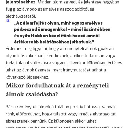
jelentésekhez.
Minden álom egyedi, és jelentése nagyban
függ az álmodó személyes asszociációitól és
élethelyzetétől.
„Az álomfejtés olyan, mint egy személyes
párbeszéd önmagunkkal – minél őszintébben
és nyitottabban közelítünk hozzá, annál
értékesebb belátásokhoz juthatunk.”
Érdemes megfigyelni, hogy a reményteli álmok gyakran
olyan időszakokban jelentkeznek, amikor tudatosan vagy
tudattalanul változásra vágyunk. Ilyenkor különösen értékes
lehet az álmok üzenete, mert iránymutatást adhat a
következő lépésekhez.
Mikor fordulhatnak át a reményteli
álmok csalódásba?
Bár a reményteli álmok általában pozitív hatással vannak
ránk, előfordulhat, hogy túlzott vagy irreális elvárásokat
ébresztenek bennünk. Ez különösen akkor lehet