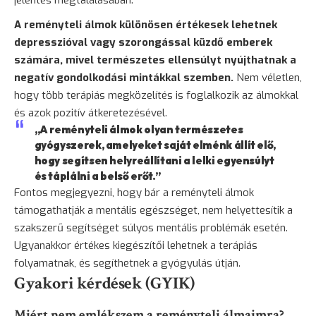
jelentés megtalálásában.
A reményteli álmok különösen értékesek lehetnek
depresszióval vagy szorongással küzdő emberek
számára, mivel természetes ellensúlyt nyújthatnak a
negatív gondolkodási mintákkal szemben.
Nem véletlen,
hogy több terápiás megközelítés is foglalkozik az álmokkal
és azok pozitív átkeretezésével.
„A reményteli álmok olyan természetes
gyógyszerek, amelyeket saját elménk állít elő,
hogy segítsen helyreállítani a lelki egyensúlyt
és táplálni a belső erőt.”
Fontos megjegyezni, hogy bár a reményteli álmok
támogathatják a mentális egészséget, nem helyettesítik a
szakszerű segítséget súlyos mentális problémák esetén.
Ugyanakkor értékes kiegészítői lehetnek a terápiás
folyamatnak, és segíthetnek a
gyógyulás
útján.
Gyakori kérdések (GYIK)
Miért nem emlékszem a reményteli álmaimra?