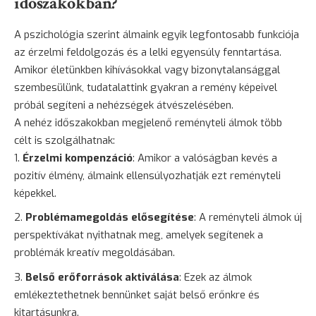
időszakokban?
A pszichológia szerint álmaink egyik legfontosabb funkciója
az érzelmi feldolgozás és a lelki egyensúly fenntartása.
Amikor életünkben kihívásokkal vagy bizonytalansággal
szembesülünk, tudatalattink gyakran a remény képeivel
próbál segíteni a nehézségek átvészelésében.
A nehéz időszakokban megjelenő reményteli álmok több
célt is szolgálhatnak:
Érzelmi kompenzáció
: Amikor a valóságban kevés a
pozitív élmény, álmaink ellensúlyozhatják ezt reményteli
képekkel.
Problémamegoldás elősegítése
: A reményteli álmok új
perspektívákat nyithatnak meg, amelyek segítenek a
problémák kreatív megoldásában.
Belső erőforrások aktiválása
: Ezek az álmok
emlékeztethetnek bennünket saját belső erőnkre és
kitartásunkra.