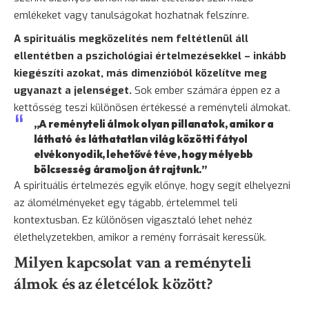
emlékeket vagy tanulságokat hozhatnak felszínre.
A spirituális megközelítés nem feltétlenül áll
ellentétben a pszichológiai értelmezésekkel – inkább
kiegészíti azokat, más dimenzióból közelítve meg
ugyanazt a jelenséget.
Sok ember számára éppen ez a
kettősség teszi különösen értékessé a reményteli álmokat.
„A reményteli álmok olyan pillanatok, amikor a
látható és láthatatlan világ közötti fátyol
elvékonyodik, lehetővé téve, hogy mélyebb
bölcsesség
áramoljon át rajtunk.”
A spirituális értelmezés egyik előnye, hogy segít elhelyezni
az álomélményeket egy tágabb, értelemmel teli
kontextusban. Ez különösen vigasztaló lehet nehéz
élethelyzetekben, amikor a remény forrásait keressük.
Milyen kapcsolat van a reményteli
álmok és az életcélok között?