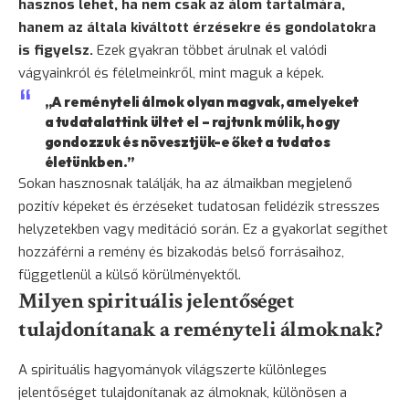
hasznos lehet, ha nem csak az álom tartalmára,
hanem az általa kiváltott érzésekre és gondolatokra
is figyelsz.
Ezek gyakran többet árulnak el valódi
vágyainkról és félelmeinkről, mint maguk a képek.
„A reményteli álmok olyan magvak, amelyeket
a tudatalattink ültet el – rajtunk múlik, hogy
gondozzuk és növesztjük-e őket a tudatos
életünkben.”
Sokan hasznosnak találják, ha az álmaikban megjelenő
pozitív képeket és érzéseket tudatosan felidézik stresszes
helyzetekben vagy meditáció során. Ez a gyakorlat segíthet
hozzáférni a remény és bizakodás belső forrásaihoz,
függetlenül a külső körülményektől.
Milyen spirituális jelentőséget
tulajdonítanak a reményteli álmoknak?
A spirituális hagyományok világszerte különleges
jelentőséget tulajdonítanak az álmoknak, különösen a