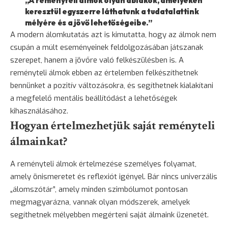
„A reményteli álmok olyan ablakok, amelyeken
keresztül egyszerre láthatunk a tudatalattink
mélyére és a jövő lehetőségeibe.”
A modern álomkutatás azt is kimutatta, hogy az álmok nem
csupán a múlt eseményeinek feldolgozásában játszanak
szerepet, hanem a jövőre való felkészülésben is. A
reményteli álmok ebben az értelemben felkészíthetnek
bennünket a pozitív változásokra, és segíthetnek kialakítani
a megfelelő mentális beállítódást a lehetőségek
kihasználásához.
Hogyan értelmezhetjük saját reményteli
álmainkat?
A reményteli álmok értelmezése személyes folyamat,
amely önismeretet és reflexiót igényel. Bár nincs univerzális
„álomszótár”, amely minden szimbólumot pontosan
megmagyarázna, vannak olyan módszerek, amelyek
segíthetnek mélyebben megérteni saját álmaink üzenetét.