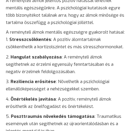
A reményteli álmok jelentős pozitív hatással lehetnek
mentális egészségünkre. A pszichológiai kutatások egyre
több bizonyítékot találnak arra, hogy az álmok minősége és
tartalma összefügg a pszichológiai jólléttel.
A reményteli álmok mentális egészségre gyakorolt hatásai:
Stresszcsökkentés
: A pozitív álomtartalmak
csökkenthetik a kortizolszintet és más stresszhormonokat.
Hangulat szabályozása
: A reményteli álmok
segíthetnek az érzelmi egyensúly fenntartásában és a
negatív érzelmek feldolgozásában.
Reziliencia erősítése
: Növelhetik a pszichológiai
ellenállóképességet a nehézségekkel szemben.
Önértékelés javítása
: A pozitív, reményteli álmok
erősíthetik az önelfogadást és önértékelést.
Poszttraumás növekedés támogatása
: Traumatikus
események után segíthetnek az újraorientálódásban és a