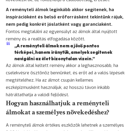
A reményteli álmok leginkább akkor segítenek, ha
inspirációként és belső erőforrásként tekintünk rájuk,
nem pedig konkrét jóslatként vagy garanciaként.
Fontos megtalálni az egyensúlyt az álmok által nyújtott
remény és a realitás elfogadása között.
„A reményteli álmok nem a jövő pontos
térképei, hanem iránytűk, amelyek segítenek
navigálni az élet bizonytalan vizein.”
Az álmok által keltett remény akkor a leghasznosabb, ha
cselekvésre ösztönöz bennünket, és erőt ad a valós lépések
megtételéhez. Ha az álmot csupán kellemes
eszképizmusként használjuk, az hosszú távon inkább
hátráltathatja a valódi fejlődést.
Hogyan használhatjuk a reményteli
álmokat a személyes növekedéshez?
A reményteli álmok értékes eszközök lehetnek a személyes