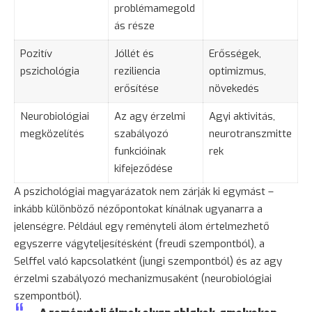
problémamegold
ás része
Pozitív
Jóllét és
Erősségek,
pszichológia
reziliencia
optimizmus,
erősítése
növekedés
Neurobiológiai
Az agy érzelmi
Agyi aktivitás,
megközelítés
szabályozó
neurotranszmitte
funkcióinak
rek
kifejeződése
A pszichológiai magyarázatok nem zárják ki egymást –
inkább különböző nézőpontokat kínálnak ugyanarra a
jelenségre. Például egy reményteli álom értelmezhető
egyszerre vágyteljesítésként (freudi szempontból), a
Selffel való kapcsolatként (jungi szempontból) és az agy
érzelmi szabályozó mechanizmusaként (neurobiológiai
szempontból).