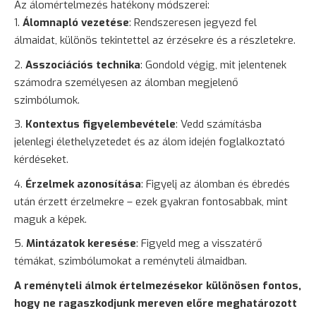
Az álomértelmezés hatékony módszerei:
Álomnapló vezetése
: Rendszeresen jegyezd fel
álmaidat, különös tekintettel az érzésekre és a részletekre.
Asszociációs technika
: Gondold végig, mit jelentenek
számodra személyesen az álomban megjelenő
szimbólumok.
Kontextus figyelembevétele
: Vedd számításba
jelenlegi élethelyzetedet és az álom idején foglalkoztató
kérdéseket.
Érzelmek azonosítása
: Figyelj az álomban és ébredés
után érzett érzelmekre – ezek gyakran fontosabbak, mint
maguk a képek.
Mintázatok keresése
: Figyeld meg a visszatérő
témákat, szimbólumokat a reményteli álmaidban.
A reményteli álmok értelmezésekor különösen fontos,
hogy ne ragaszkodjunk mereven előre meghatározott