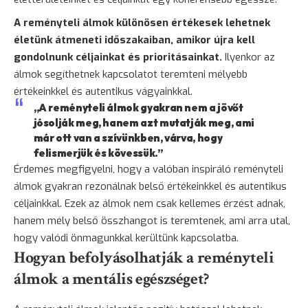
A reményteli álmok különösen értékesek lehetnek
életünk átmeneti időszakaiban, amikor újra kell
gondolnunk céljainkat és prioritásainkat.
Ilyenkor az
álmok segíthetnek kapcsolatot teremteni mélyebb
értékeinkkel és autentikus vágyainkkal.
„A reményteli álmok gyakran nem a jövőt
jósolják meg, hanem azt mutatják meg, ami
már ott van a szívünkben, várva, hogy
felismerjük és kövessük.”
Érdemes megfigyelni, hogy a valóban inspiráló reményteli
álmok gyakran rezonálnak belső értékeinkkel és autentikus
céljainkkal. Ezek az álmok nem csak kellemes érzést adnak,
hanem mély belső összhangot is teremtenek, ami arra utal,
hogy valódi önmagunkkal kerültünk kapcsolatba.
Hogyan befolyásolhatják a reményteli
álmok a mentális egészséget?