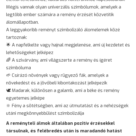
Mégis vannak olyan univerzális szimbólumok, amelyek a
legtöbb ember számára a remény érzését közvetítik
álomállapotban.
A leggyakoribb reményt szimbolizáló álomelemek közé
tartoznak:
🌟 A napfelkelte vagy hajnal megjelenése, ami új kezdetet és
lehetőségeket jelképez
🌈 A szivárvány, ami világszerte a remény és ígéret
szimbóluma
🌱 Csírázó növények vagy rügyező fák, amelyek a
növekedést és a jövőbeli kibontakozást jelképezik
🕊️
Madarak
, különösen a galamb, ami a béke és remény
egyetemes jelképe
🔆 Fény a sötétségben, ami az útmutatást és a nehézségek
utáni megkönnyebbülést szimbolizálja
A reményteli álmok általában pozitív érzésekkel
társulnak, és felébredés után is maradandó hatást