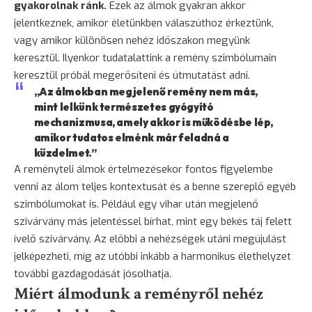
gyakorolnak ránk.
Ezek az álmok gyakran akkor
jelentkeznek, amikor életünkben válaszúthoz érkeztünk,
vagy amikor különösen nehéz időszakon megyünk
keresztül. Ilyenkor tudatalattink a remény szimbólumain
keresztül próbál megerősíteni és útmutatást adni.
„Az álmokban megjelenő remény nem más,
mint lelkünk természetes gyógyító
mechanizmusa, amely akkor is működésbe lép,
amikor tudatos elménk már feladná a
küzdelmet.”
A reményteli álmok értelmezésekor fontos figyelembe
venni az álom teljes kontextusát és a benne szereplő egyéb
szimbólumokat is. Például egy vihar után megjelenő
szivárvány más jelentéssel bírhat, mint egy békés táj felett
ívelő szivárvány. Az előbbi a nehézségek utáni megújulást
jelképezheti, míg az utóbbi inkább a harmonikus élethelyzet
további gazdagodását jósolhatja.
Miért álmodunk a reményről nehéz