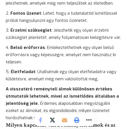
jelezhetnek, amelyek még nem teljesültek az életedben.
Fontos üzenet
: Lehet, hogy a tudatalattid ismétléssel
próbál hangsúlyozni egy fontos üzenetet.
Érzelmi szükséglet
: Jelezhetik egy olyan érzelmi
szükséglet jelenlétét, amely folyamatosan kielégítésre vár.
Belső erőforrás
: Emlékeztethetnek egy olyan belső
erőforrásra vagy képességre, amelyet nem használsz ki
teljesen.
Életfeladat
: Utalhatnak egy olyan életfeladatra vagy
küldetésre, amelyet még nem valósítottál meg.
A visszatérő reményteli álmok különösen értékes
útmutatók lehetnek, mivel az ismétlődés általában a
jelentőség jele.
Érdemes alaposabban megvizsgálni
ezeket az álmokat, és elgondolkodni, milyen üzenetet
hordozhatnak számodra.
Milyen kapcsolat van a reményteli álmok és az