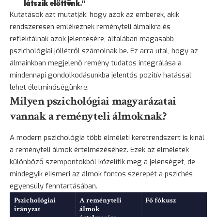
látszik előttünk.”
Kutatások azt mutatják, hogy azok az emberek, akik
rendszeresen emlékeznek reményteli álmaikra és
reflektálnak azok jelentésére, általában magasabb
pszichológiai jóllétről számolnak be. Ez arra utal, hogy az
álmainkban megjelenő remény tudatos integrálása a
mindennapi gondolkodásunkba jelentős pozitív hatással
lehet életminőségünkre.
Milyen pszichológiai magyarázatai
vannak a reményteli álmoknak?
A modern pszichológia több elméleti keretrendszert is kínál
a reményteli álmok értelmezéséhez. Ezek az elméletek
különböző szempontokból közelítik meg a jelenséget, de
mindegyik elismeri az álmok fontos szerepét a pszichés
egyensúly fenntartásában.
Pszichológiai
A reményteli
Fő fókusz
irányzat
álmok