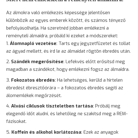
Az álmokra való emlékezés képessége jelentősen
különbözik az egyes emberek között, és számos tényező
befolyásolhatja. Ha szeretnéd jobban emlékezni a
reményteli álmaidra, próbáld ki ezeket a módszereket:
Álomnapló vezetése
: Tarts egy jegyzetfüzetet és tollat
az ágyad mellett, és írd le az álmaidat rögtön ébredés után.
Szándék megerősítése
: Lefekvés előtt erősítsd meg
magadban a szándékot, hogy emlékezni fogsz az álmaidra.
Fokozatos ébredés
: Ha lehetséges, kerüld a hirtelen
ébredést ébresztőórára – a fokozatos ébredés segíti az
álomemlékek megőrzését.
Alvási ciklusok tiszteletben tartása
: Próbálj meg
elegendő időt aludni, és lehetőleg ne szakítsd meg a REM-
fázisokat.
Koffein és alkohol korlátozása
: Ezek az anyagok