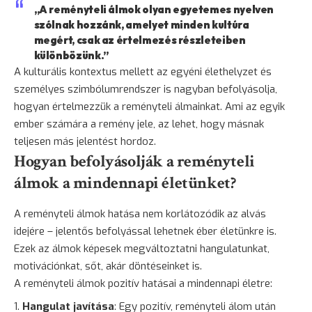
„A reményteli álmok olyan egyetemes nyelven
szólnak hozzánk, amelyet minden kultúra
megért, csak az értelmezés részleteiben
különbözünk.”
A kulturális kontextus mellett az egyéni élethelyzet és
személyes szimbólumrendszer is nagyban befolyásolja,
hogyan értelmezzük a reményteli álmainkat. Ami az egyik
ember számára a remény jele, az lehet, hogy másnak
teljesen más jelentést hordoz.
Hogyan befolyásolják a reményteli
álmok a mindennapi életünket?
A reményteli álmok hatása nem korlátozódik az alvás
idejére – jelentős befolyással lehetnek éber életünkre is.
Ezek az álmok képesek megváltoztatni hangulatunkat,
motivációnkat, sőt, akár döntéseinket is.
A reményteli álmok pozitív hatásai a mindennapi életre:
Hangulat javítása
: Egy pozitív, reményteli álom után