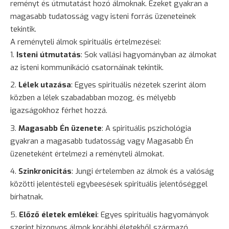
reményt és útmutatást hozó álmoknak. Ezeket gyakran a
magasabb tudatosság vagy isteni forrás üzeneteinek
tekintik.
A reményteli álmok spirituális értelmezései:
Isteni útmutatás
: Sok vallási hagyományban az álmokat
az isteni kommunikáció csatornáinak tekintik.
Lélek utazása
: Egyes spirituális nézetek szerint álom
közben a lélek szabadabban mozog, és mélyebb
igazságokhoz férhet hozzá.
Magasabb Én üzenete
: A spirituális pszichológia
gyakran a magasabb tudatosság vagy Magasabb Én
üzeneteként értelmezi a reményteli álmokat.
Szinkronicitás
: Jungi értelemben az álmok és a valóság
közötti jelentésteli egybeesések spirituális jelentőséggel
bírhatnak.
Előző életek emlékei
: Egyes spirituális hagyományok
szerint bizonyos álmok korábbi életekből származó