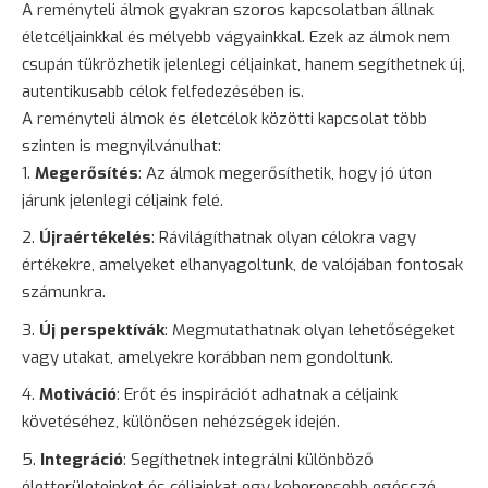
A reményteli álmok gyakran szoros kapcsolatban állnak
életcéljainkkal és mélyebb vágyainkkal. Ezek az álmok nem
csupán tükrözhetik jelenlegi céljainkat, hanem segíthetnek új,
autentikusabb célok felfedezésében is.
A reményteli álmok és életcélok közötti kapcsolat több
szinten is megnyilvánulhat:
Megerősítés
: Az álmok megerősíthetik, hogy jó úton
járunk jelenlegi céljaink felé.
Újraértékelés
: Rávilágíthatnak olyan célokra vagy
értékekre, amelyeket elhanyagoltunk, de valójában fontosak
számunkra.
Új perspektívák
: Megmutathatnak olyan lehetőségeket
vagy utakat, amelyekre korábban nem gondoltunk.
Motiváció
: Erőt és inspirációt adhatnak a céljaink
követéséhez, különösen nehézségek idején.
Integráció
: Segíthetnek integrálni különböző
életterületeinket és céljainkat egy koherensebb egésszé.