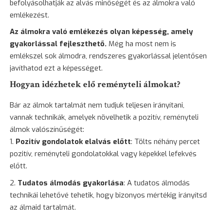
befolyásolhatják az alvás minőségét és az álmokra való
emlékezést.
Az álmokra való emlékezés olyan képesség, amely
gyakorlással fejleszthető.
Még ha most nem is
emlékszel sok álmodra, rendszeres gyakorlással jelentősen
javíthatod ezt a képességet.
Hogyan idézhetek elő reményteli álmokat?
Bár az álmok tartalmát nem tudjuk teljesen irányítani,
vannak technikák, amelyek növelhetik a pozitív, reményteli
álmok valószínűségét:
Pozitív gondolatok elalvás előtt
: Tölts néhány percet
pozitív, reményteli gondolatokkal vagy képekkel lefekvés
előtt.
Tudatos álmodás gyakorlása
: A tudatos álmodás
technikái lehetővé tehetik, hogy bizonyos mértékig irányítsd
az álmaid tartalmát.