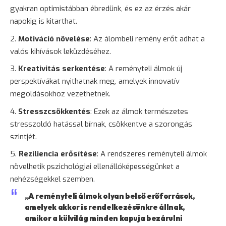
gyakran optimistábban ébredünk, és ez az érzés akár
napokig is kitarthat.
Motiváció növelése
: Az álombeli remény erőt adhat a
valós kihívások leküzdéséhez.
Kreativitás serkentése
: A reményteli álmok új
perspektívákat nyithatnak meg, amelyek innovatív
megoldásokhoz vezethetnek.
Stresszcsökkentés
: Ezek az álmok természetes
stresszoldó hatással bírnak, csökkentve a
szorongás
szintjét.
Reziliencia erősítése
: A rendszeres reményteli álmok
növelhetik pszichológiai ellenállóképességünket a
nehézségekkel szemben.
„A reményteli álmok olyan belső erőforrások,
amelyek akkor is rendelkezésünkre állnak,
amikor a külvilág minden kapuja bezárulni