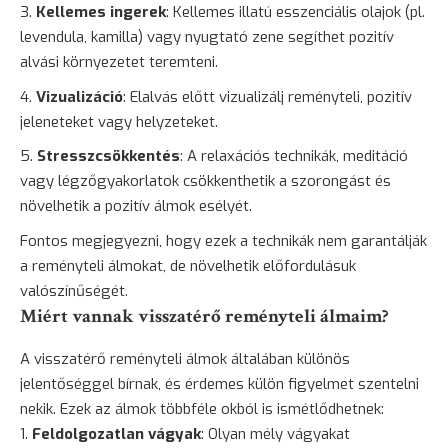
Kellemes ingerek
: Kellemes illatú esszenciális olajok (pl.
levendula, kamilla) vagy nyugtató zene segíthet pozitív
alvási környezetet teremteni.
Vizualizáció
: Elalvás előtt vizualizálj reményteli, pozitív
jeleneteket vagy helyzeteket.
Stresszcsökkentés
: A relaxációs technikák, meditáció
vagy légzőgyakorlatok csökkenthetik a szorongást és
növelhetik a pozitív álmok esélyét.
Fontos megjegyezni, hogy ezek a technikák nem garantálják
a reményteli álmokat, de növelhetik előfordulásuk
valószínűségét.
Miért vannak visszatérő reményteli álmaim?
A visszatérő reményteli álmok általában különös
jelentőséggel bírnak, és érdemes külön figyelmet szentelni
nekik. Ezek az álmok többféle okból is ismétlődhetnek:
Feldolgozatlan vágyak
: Olyan mély vágyakat