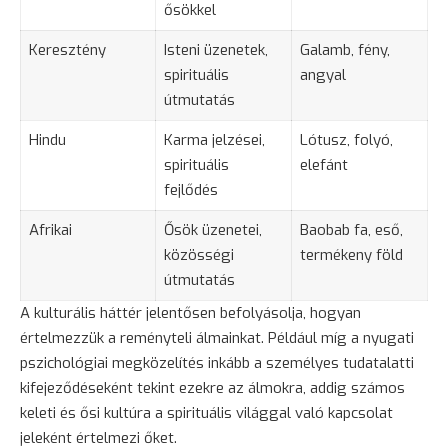
ősökkel
Keresztény
Isteni üzenetek,
Galamb, fény,
spirituális
angyal
útmutatás
Hindu
Karma jelzései,
Lótusz, folyó,
spirituális
elefánt
fejlődés
Afrikai
Ősök üzenetei,
Baobab fa, eső,
közösségi
termékeny föld
útmutatás
A kulturális háttér jelentősen befolyásolja, hogyan
értelmezzük a reményteli álmainkat. Például míg a nyugati
pszichológiai megközelítés inkább a személyes tudatalatti
kifejeződéseként tekint ezekre az álmokra, addig számos
keleti és ősi kultúra a spirituális világgal való kapcsolat
jeleként értelmezi őket.