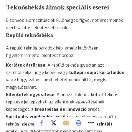
Teknősbékás álmok speciális esetei
Bizonyos álomszituációk különleges figyelmet érdemelnek,
mert sajátos jelentéssel bírnak.
Repülő teknősbéka
A repülő teknős paradox kép, amely különösen
figyelemreméltó jelentést hordoz:
Korlátok áttörése
: A repülő teknős gyakran azt
szimbolizálja, hogy képes vagy
túllépni saját korlátaidon
,
vagy hogy valami, amit lehetetlennek hittél, mégis
megvalósulhat.
Ellentétek egyesítése
: A nehéz, földhöz kötött teknős
repülése jelképezheti az ellentétek egyesítésének
képességét, a
kreativitás és innováció
erejét.
Spirituális emelkedés
: Spirituális értelemben a repülő
teknős jelezheti a
lelki fejlődés magasabb szintjét
,
amikor a földi kötöttségek már nem korlátoznak.