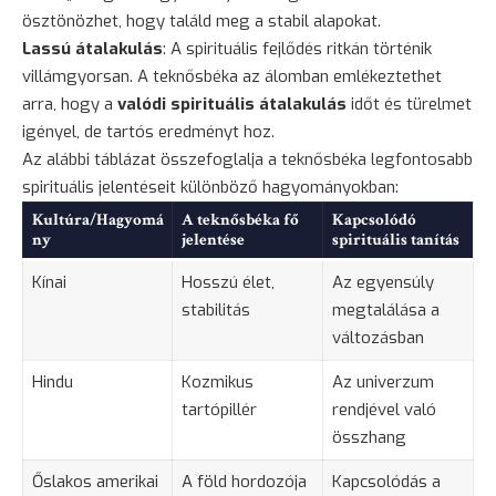
ösztönözhet, hogy találd meg a stabil alapokat.
Lassú átalakulás
: A spirituális fejlődés ritkán történik
villámgyorsan. A teknősbéka az álomban emlékeztethet
arra, hogy a
valódi spirituális átalakulás
időt és türelmet
igényel, de tartós eredményt hoz.
Az alábbi táblázat összefoglalja a teknősbéka legfontosabb
spirituális jelentéseit különböző hagyományokban:
Kultúra/Hagyomá
A teknősbéka fő
Kapcsolódó
ny
jelentése
spirituális tanítás
Kínai
Hosszú élet,
Az egyensúly
stabilitás
megtalálása a
változásban
Hindu
Kozmikus
Az univerzum
tartópillér
rendjével való
összhang
Őslakos amerikai
A föld hordozója
Kapcsolódás a