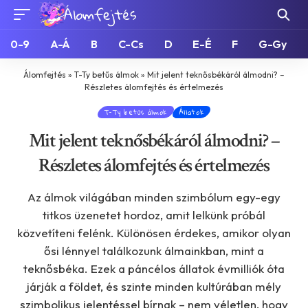
0-9
A-Á
B
C-Cs
D
E-É
F
G-Gy
Álomfejtés
»
T-Ty betűs álmok
»
Mit jelent teknősbékáról álmodni? –
Részletes álomfejtés és értelmezés
T-Ty betűs álmok
Állatok
Mit jelent teknősbékáról álmodni? –
Részletes álomfejtés és értelmezés
Az álmok világában minden szimbólum egy-egy
titkos üzenetet hordoz, amit lelkünk próbál
közvetíteni felénk. Különösen érdekes, amikor olyan
ősi lénnyel találkozunk álmainkban, mint a
teknősbéka. Ezek a páncélos állatok évmilliók óta
járják a földet, és szinte minden kultúrában mély
szimbolikus jelentéssel bírnak – nem véletlen, hogy