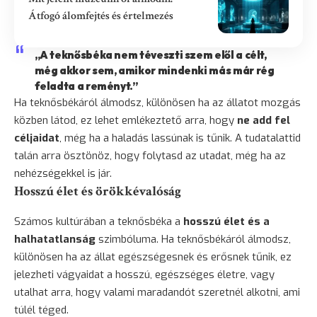
Átfogó álomfejtés és értelmezés
„A teknősbéka nem téveszti szem elől a célt,
még akkor sem, amikor mindenki más már rég
feladta a reményt.”
Ha teknősbékáról álmodsz, különösen ha az állatot mozgás
közben látod, ez lehet emlékeztető arra, hogy
ne add fel
céljaidat
, még ha a haladás lassúnak is tűnik. A tudatalattid
talán arra
ösztönöz
, hogy folytasd az utadat, még ha az
nehézségekkel is jár.
Hosszú élet és örökkévalóság
Számos kultúrában a teknősbéka a
hosszú élet és a
halhatatlanság
szimbóluma. Ha teknősbékáról álmodsz,
különösen ha az állat egészségesnek és erősnek tűnik, ez
jelezheti vágyaidat a hosszú, egészséges életre, vagy
utalhat arra, hogy valami maradandót szeretnél alkotni, ami
túlél téged.