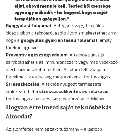
eljut, ahová mennie kell. Tested bölcsessége
ugyanígy működik – ha hagyod, hogy a saját
tempójában gyógyuljon.”
Gyógyulási folyamat
: Betegség vagy felépülés
időszakában a teknősről szóló álom emlékeztethet arra,
hogy a
gyógyulás
gyakran lassú folyamat
, amely
türelmet igényel.
Preventív egészségvédelem
: A teknős páncélja
szimbolizálhatja az immunrendszert vagy más védekező
mechanizmusokat a testben. Az álom felhívhatja a
figyelmet az egészség megőrzésének fontosságára.
Stresszkezelés
: A teknős nyugodt természete
emlékeztethet a
stresszcsökkentés és relaxáció
fontosságára az egészség megőrzése érdekében.
Hogyan értelmezd saját teknősbékás
álmodat?
Az álomfejtés nem egzakt tudomány – a legjobb