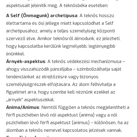
aspektusait jelenítik meg. A teknősbéka esetében:
A Self (Önmagunk) archetípusa
: A teknős hosszú
élettartama és ősi jellege miatt kapcsolódhat a Self
archetípusához, amely a teljes személyiség központi
szervező elve. Amikor teknősről álmodunk, ez jelezheti,
hogy kapcsolatba kerülünk legmélyebb, leglényegibb
énünkkel.
Árnyék-aspektus
: A teknős védekezési mechanizmusa –
ahogy visszahúzódik páncéljába – szimbolizálhatja saját
tendenciánkat az elrejtőzésre vagy bizonyos
személyiségrészek elfojtására. Az álom felhívhatja a
figyelmet arra, hogy szembe kell néznünk ezekkel az
„árnyék” aspektusokkal.
Anima/Animus
: Nemtől függően a teknős megjelenítheti a
férfi
pszichében lévő női aspektust (anima) vagy a női
pszichében lévő férfi aspektust (animus) – különösen, ha az
álomban a teknős nemével kapcsolatos jelzések vannak.