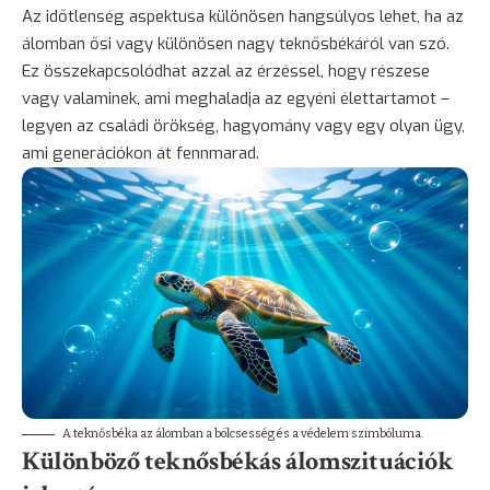
Az időtlenség aspektusa különösen hangsúlyos lehet, ha az
álomban ősi vagy különösen nagy teknősbékáról van szó.
Ez összekapcsolódhat azzal az érzéssel, hogy részese
vagy valaminek, ami meghaladja az egyéni élettartamot –
legyen az családi örökség, hagyomány vagy egy olyan ügy,
ami generációkon át fennmarad.
A teknősbéka az álomban a bölcsesség és a védelem szimbóluma.
Különböző teknősbékás álomszituációk