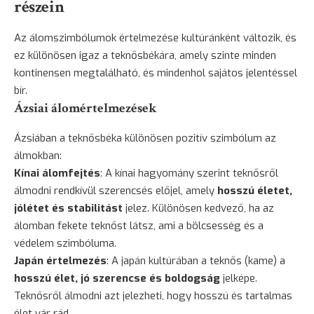
részein
Az álomszimbólumok értelmezése kultúránként változik, és
ez különösen igaz a teknősbékára, amely szinte minden
kontinensen megtalálható, és mindenhol sajátos jelentéssel
bír.
Ázsiai álomértelmezések
Ázsiában a teknősbéka különösen pozitív szimbólum az
álmokban:
Kínai álomfejtés
: A kínai hagyomány szerint teknősről
álmodni rendkívül szerencsés előjel, amely
hosszú életet,
jólétet és stabilitást
jelez. Különösen kedvező, ha az
álomban fekete teknőst látsz, ami a bölcsesség és a
védelem szimbóluma.
Japán értelmezés
: A japán kultúrában a teknős (kame) a
hosszú élet, jó szerencse és
boldogság
jelképe.
Teknősről álmodni azt jelezheti, hogy hosszú és tartalmas
élet vár rád.