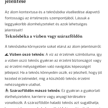
jelentése
Az álom kontextusa és a teknősbéka viselkedése alapvető
fontosságú az értelmezés szempontjából. Lássuk a
leggyakoribb álomhelyzeteket és azok lehetséges
jelentéseit!
Teknősbéka a vízben vagy szárazföldön
A teknősbéka környezete sokat elárul az álom jelentéséről:
🌊
Vízben úszó teknős
: A víz az érzelmek szimbóluma, így
a vízben úszó teknős gyakran az érzelmi biztonságot vagy
az érzelmi mélységekben való navigálás képességét
jelképezi. Ha a teknős könnyedén úszik, ez jelezheti, hogy jól
kezeled érzelmeidet, míg a küszködő teknős érzelmi
nehézségekre utalhat.
🏝️
Szárazföldön mászó teknős
: Ez gyakran a gyakorlati
élethelyzetekre, karrierre vagy anyagi kérdésekre
vonatkozik. A szárazföldön haladó teknős azt sugallhatja,