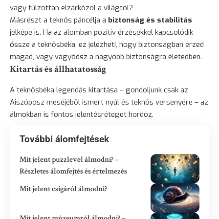
vagy túlzottan elzárkózol a világtól?
Másrészt a teknős páncélja a
biztonság
és stabilitás
jelképe is. Ha az álomban pozitív érzésekkel kapcsolódik
össze a teknősbéka, ez jelezheti, hogy biztonságban érzed
magad, vagy vágyódsz a nagyobb biztonságra életedben.
Kitartás és állhatatosság
A teknősbéka legendás kitartása – gondoljunk csak az
Aiszóposz meséjéből ismert nyúl és teknős versenyére – az
álmokban is fontos jelentésréteget hordoz.
További álomfejtések
Mit jelent puzzlevel álmodni? –
Részletes álomfejtés és értelmezés
Mit jelent csigáról álmodni?
Mit jelent múzeumról álmodni? –