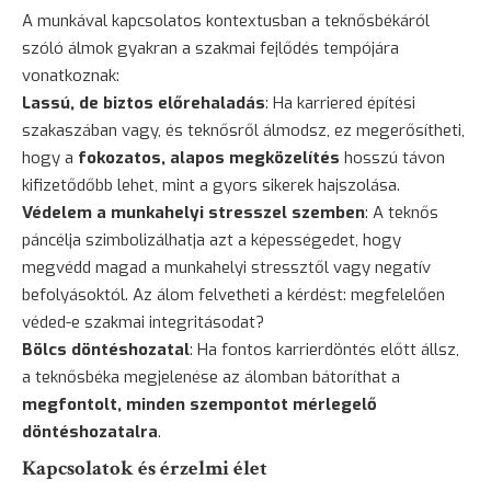
A munkával kapcsolatos kontextusban a teknősbékáról
szóló álmok gyakran a szakmai fejlődés tempójára
vonatkoznak:
Lassú, de biztos előrehaladás
: Ha karriered építési
szakaszában vagy, és teknősről álmodsz, ez megerősítheti,
hogy a
fokozatos, alapos megközelítés
hosszú távon
kifizetődőbb lehet, mint a gyors sikerek hajszolása.
Védelem a munkahelyi stresszel szemben
: A teknős
páncélja szimbolizálhatja azt a képességedet, hogy
megvédd magad a munkahelyi stressztől vagy negatív
befolyásoktól. Az álom felvetheti a kérdést: megfelelően
véded-e szakmai integritásodat?
Bölcs döntéshozatal
: Ha fontos karrierdöntés előtt állsz,
a teknősbéka megjelenése az álomban bátoríthat a
megfontolt, minden szempontot mérlegelő
döntéshozatalra
.
Kapcsolatok és érzelmi élet