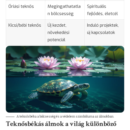
Óriási teknős
Megingathatatla
Spirituális
n bölcsesség
fejlődés, életcél
Kicsi/bébi teknős
Új kezdet,
Induló projektek,
növekedési
új kapcsolatok
potenciál
A teknősbéka a bölcsesség és a védelem szimbóluma az álmokban.
Teknősbékás álmok a világ különböző