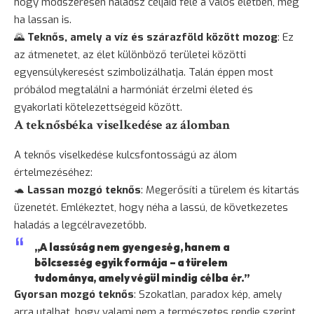
hogy módszeresen haladsz céljaid felé a valós életben, még
ha lassan is.
🌄
Teknős, amely a víz és szárazföld között mozog
: Ez
az átmenetet, az élet különböző területei közötti
egyensúlykeresést szimbolizálhatja. Talán éppen most
próbálod megtalálni a harmóniát érzelmi életed és
gyakorlati kötelezettségeid között.
A teknősbéka viselkedése az álomban
A teknős viselkedése kulcsfontosságú az álom
értelmezéséhez:
🐢
Lassan mozgó teknős
: Megerősíti a türelem és kitartás
üzenetét. Emlékeztet, hogy néha a lassú, de következetes
haladás a legcélravezetőbb.
„A lassúság nem gyengeség, hanem a
bölcsesség egyik formája – a türelem
tudománya, amely végül mindig célba ér.”
Gyorsan mozgó teknős
: Szokatlan, paradox kép, amely
arra utalhat, hogy valami nem a természetes rendje szerint