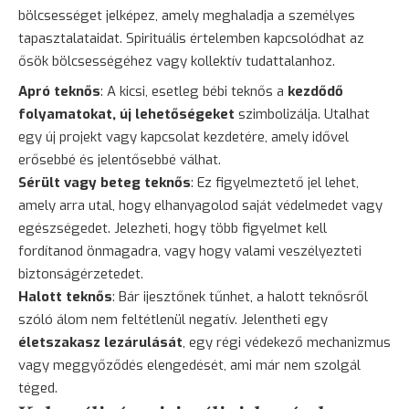
bölcsességet jelképez, amely meghaladja a személyes
tapasztalataidat. Spirituális értelemben kapcsolódhat az
ősök bölcsességéhez vagy kollektív tudattalanhoz.
Apró teknős
: A kicsi, esetleg bébi teknős a
kezdődő
folyamatokat, új lehetőségeket
szimbolizálja. Utalhat
egy új projekt vagy kapcsolat kezdetére, amely idővel
erősebbé és jelentősebbé válhat.
Sérült vagy
beteg
teknős
: Ez figyelmeztető jel lehet,
amely arra utal, hogy elhanyagolod saját védelmedet vagy
egészségedet. Jelezheti, hogy több figyelmet kell
fordítanod önmagadra, vagy hogy valami veszélyezteti
biztonságérzetedet.
Halott teknős
: Bár ijesztőnek tűnhet, a halott teknősről
szóló álom nem feltétlenül negatív. Jelentheti egy
életszakasz lezárulását
, egy régi védekező mechanizmus
vagy meggyőződés elengedését, ami már nem szolgál
téged.