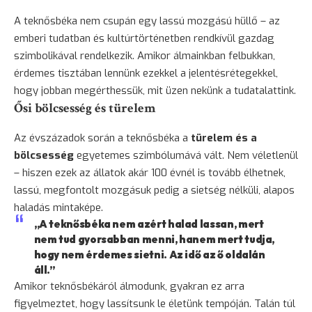
A teknősbéka nem csupán egy lassú mozgású hüllő – az
emberi tudatban és kultúrtörténetben rendkívül gazdag
szimbolikával rendelkezik. Amikor álmainkban felbukkan,
érdemes tisztában lennünk ezekkel a jelentésrétegekkel,
hogy jobban megérthessük, mit üzen nekünk a tudatalattink.
Ősi bölcsesség és türelem
Az évszázadok során a teknősbéka a
türelem és a
bölcsesség
egyetemes szimbólumává vált. Nem véletlenül
– hiszen ezek az állatok akár 100 évnél is tovább élhetnek,
lassú, megfontolt mozgásuk pedig a sietség nélküli, alapos
haladás mintaképe.
„A teknősbéka nem azért halad lassan, mert
nem tud gyorsabban menni, hanem mert tudja,
hogy nem érdemes sietni. Az idő az ő oldalán
áll.”
Amikor teknősbékáról álmodunk, gyakran ez arra
figyelmeztet, hogy lassítsunk le életünk tempóján. Talán túl