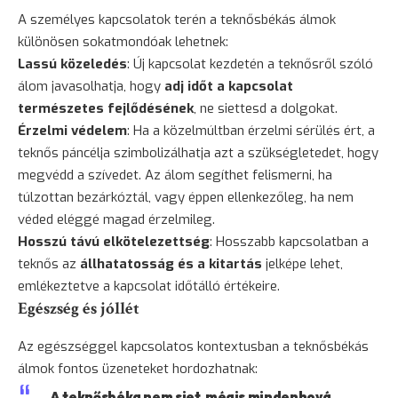
A személyes kapcsolatok terén a teknősbékás álmok
különösen sokatmondóak lehetnek:
Lassú közeledés
: Új kapcsolat kezdetén a teknősről szóló
álom javasolhatja, hogy
adj időt a kapcsolat
természetes fejlődésének
, ne siettesd a dolgokat.
Érzelmi védelem
: Ha a közelmúltban érzelmi sérülés ért, a
teknős páncélja szimbolizálhatja azt a szükségletedet, hogy
megvédd a szívedet. Az álom segíthet felismerni, ha
túlzottan bezárkóztál, vagy éppen ellenkezőleg, ha nem
véded eléggé magad érzelmileg.
Hosszú távú elkötelezettség
: Hosszabb kapcsolatban a
teknős az
állhatatosság és a kitartás
jelképe lehet,
emlékeztetve a kapcsolat időtálló értékeire.
Egészség és jóllét
Az egészséggel kapcsolatos kontextusban a teknősbékás
álmok fontos üzeneteket hordozhatnak:
„A teknősbéka nem siet, mégis mindenhová