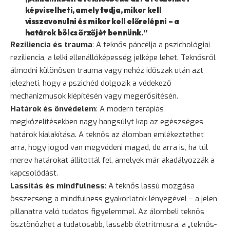
képviselheti, amely tudja, mikor kell
visszavonulni és mikor kell előrelépni – a
határok bölcs őrzőjét bennünk.”
Reziliencia és trauma
: A teknős páncélja a pszichológiai
reziliencia, a lelki ellenállóképesség jelképe lehet. Teknősről
álmodni különösen trauma vagy nehéz időszak után azt
jelezheti, hogy a pszichéd dolgozik a védekező
mechanizmusok kiépítésén vagy megerősítésén.
Határok és önvédelem
: A modern terápiás
megközelítésekben nagy hangsúlyt kap az egészséges
határok kialakítása. A teknős az álomban emlékeztethet
arra, hogy jogod van megvédeni magad, de arra is, ha túl
merev határokat állítottál fel, amelyek már akadályozzák a
kapcsolódást.
Lassítás és mindfulness
: A teknős lassú mozgása
összecseng a mindfulness gyakorlatok lényegével – a jelen
pillanatra való tudatos figyelemmel. Az álombeli teknős
ösztönözhet a tudatosabb, lassabb életritmusra, a „teknős-