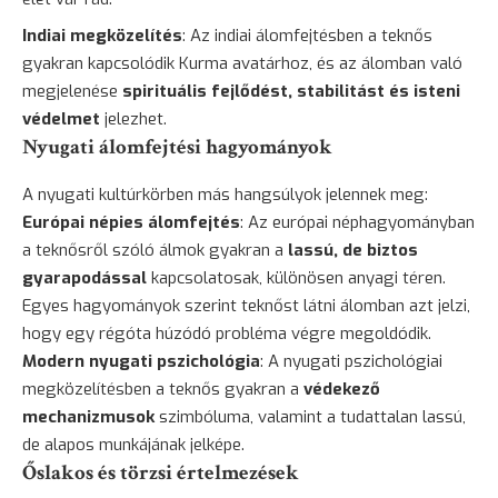
Indiai megközelítés
: Az indiai álomfejtésben a teknős
gyakran kapcsolódik Kurma avatárhoz, és az álomban való
megjelenése
spirituális fejlődést, stabilitást és isteni
védelmet
jelezhet.
Nyugati álomfejtési hagyományok
A nyugati kultúrkörben más hangsúlyok jelennek meg:
Európai népies álomfejtés
: Az európai néphagyományban
a teknősről szóló álmok gyakran a
lassú, de biztos
gyarapodással
kapcsolatosak, különösen anyagi téren.
Egyes hagyományok szerint teknőst látni álomban azt jelzi,
hogy egy régóta húzódó probléma végre megoldódik.
Modern nyugati pszichológia
: A nyugati pszichológiai
megközelítésben a teknős gyakran a
védekező
mechanizmusok
szimbóluma, valamint a tudattalan lassú,
de alapos munkájának jelképe.
Őslakos és törzsi értelmezések