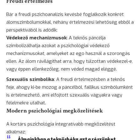
Freudi értelmezés
Bár a freudi pszichoanalízis kevésbé foglalkozik konkrét
álomszimbólumokkal, néhány értelmezési lehetőség ebből a
perspektívából is adódik:
Védekező mechanizmusok
: A teknős páncélja
szimbolizálhatja azokat a pszichológiai védekező
mechanizmusokat, amelyeket az ego használ a
szorongás
ellen. Az álom rávilágíthat arra, hogy túlzottan védekezel-e,
vagy éppen ellenkezőleg, nem véded magad eléggé.
Szexuális szimbolika
: A freudi értelmezésben a teknős
feje, ahogy ki-be mozog a páncélból, fallikus szimbólumként
is értelmezhető, ami elfojtott szexuális vágyakra vagy
félelmekre utalhat.
Modern pszichológiai megközelítések
A kortárs pszichológia integratívabb megközelítést
alkalmaz:
„Álmainkban a teknősbéka azt a részünket