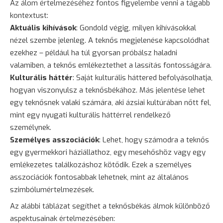
Az álom értelmezéséhez fontos figyelembe venni a tágabb
kontextust:
Aktuális kihívások
: Gondold végig, milyen kihívásokkal
nézel szembe jelenleg. A teknős megjelenése kapcsolódhat
ezekhez – például ha túl gyorsan próbálsz haladni
valamiben, a teknős emlékeztethet a lassítás fontosságára.
Kulturális háttér
: Saját kulturális háttered befolyásolhatja,
hogyan viszonyulsz a teknősbékához. Más jelentése lehet
egy teknősnek valaki számára, aki ázsiai kultúrában nőtt fel,
mint egy nyugati kulturális háttérrel rendelkező
személynek.
Személyes asszociációk
: Lehet, hogy számodra a teknős
egy gyermekkori háziállathoz, egy mesehőshöz vagy egy
emlékezetes találkozáshoz kötődik. Ezek a személyes
asszociációk fontosabbak lehetnek, mint az általános
szimbólumértelmezések.
Az alábbi táblázat segíthet a teknősbékás álmok különböző
aspektusainak értelmezésében: