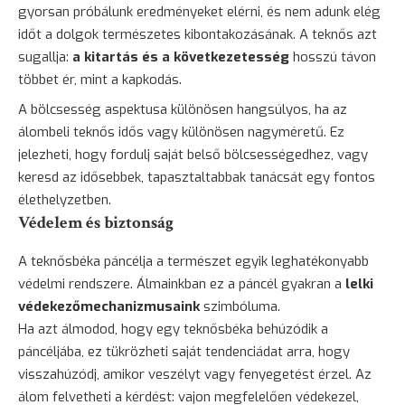
gyorsan próbálunk eredményeket elérni, és nem adunk elég
időt a dolgok természetes kibontakozásának. A teknős azt
sugallja:
a kitartás és a következetesség
hosszú távon
többet ér, mint a kapkodás.
A bölcsesség aspektusa különösen hangsúlyos, ha az
álombeli teknős idős vagy különösen nagyméretű. Ez
jelezheti, hogy fordulj saját belső bölcsességedhez, vagy
keresd az idősebbek, tapasztaltabbak tanácsát egy fontos
élethelyzetben.
Védelem és biztonság
A teknősbéka páncélja a természet egyik leghatékonyabb
védelmi rendszere. Álmainkban ez a páncél gyakran a
lelki
védekezőmechanizmusaink
szimbóluma.
Ha azt álmodod, hogy egy teknősbéka behúzódik a
páncéljába, ez tükrözheti saját tendenciádat arra, hogy
visszahúzódj, amikor veszélyt vagy fenyegetést érzel. Az
álom felvetheti a kérdést: vajon megfelelően védekezel,