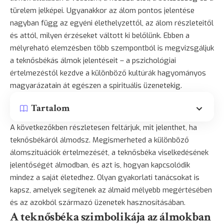
türelem jelképei. Ugyanakkor az álom pontos jelentése
nagyban függ az egyéni élethelyzettől, az álom részleteitől
és attól, milyen érzéseket váltott ki belőlünk. Ebben a
mélyreható elemzésben több szempontból is megvizsgáljuk
a teknősbékás álmok jelentéseit – a pszichológiai
értelmezéstől kezdve a különböző kultúrák hagyományos
magyarázatain át egészen a spirituális üzenetekig.
Tartalom
A következőkben részletesen feltárjuk, mit jelenthet, ha
teknősbékáról álmodsz. Megismerheted a különböző
álomszituációk értelmezését, a teknősbéka viselkedésének
jelentőségét álmodban, és azt is, hogyan kapcsolódik
mindez a saját életedhez. Olyan gyakorlati tanácsokat is
kapsz, amelyek segítenek az álmaid mélyebb megértésében
és az azokból származó üzenetek hasznosításában.
A teknősbéka szimbolikája az álmokban