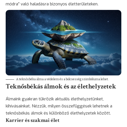
módra” való haladásra bizonyos életterületeken.
A teknősbéka álma a védelem és a bölcsesség szimbóluma lehet.
Teknősbékás álmok és az élethelyzetek
Álmaink gyakran tükrözik aktuális élethelyzetünket,
kihívásainkat. Nézzük, milyen összefüggések lehetnek a
teknősbékás álmok és különböző élethelyzetek között.
Karrier és szakmai élet