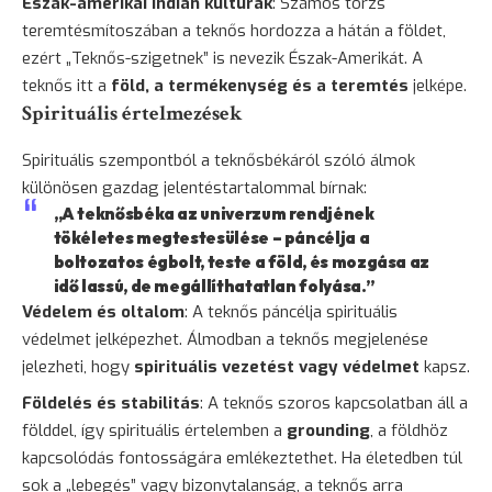
Észak-amerikai indián kultúrák
: Számos törzs
teremtésmítoszában a teknős hordozza a hátán a földet,
ezért „Teknős-szigetnek” is nevezik Észak-Amerikát. A
teknős itt a
föld, a termékenység és a teremtés
jelképe.
Spirituális értelmezések
Spirituális szempontból a teknősbékáról szóló álmok
különösen gazdag jelentéstartalommal bírnak:
„A teknősbéka az univerzum rendjének
tökéletes megtestesülése – páncélja a
boltozatos égbolt, teste a föld, és mozgása az
idő lassú, de megállíthatatlan folyása.”
Védelem és oltalom
: A teknős páncélja spirituális
védelmet jelképezhet. Álmodban a teknős megjelenése
jelezheti, hogy
spirituális vezetést vagy védelmet
kapsz.
Földelés és stabilitás
: A teknős szoros kapcsolatban áll a
földdel, így spirituális értelemben a
grounding
, a földhöz
kapcsolódás fontosságára emlékeztethet. Ha életedben túl
sok a „lebegés” vagy
bizonytalanság
, a teknős arra