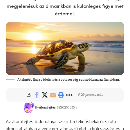
megjelenésük az álmainkban is különleges figyelmet
érdemel.
A teknősbéka a védelem és a bölcsesség szimbóluma az álmokban.
29 perc olvasás
By
Álomfejtés
2025.10.15.
Az álomfejtés tudománya szerint a teknősbékáról szóló
álmok általában a védelem, a hosszú élet, a
bölcsesség
és a