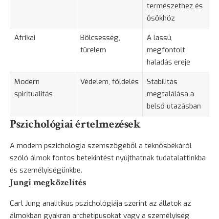
természethez és
ősökhöz
Afrikai
Bölcsesség,
A lassú,
türelem
megfontolt
haladás ereje
Modern
Védelem, földelés
Stabilitás
spiritualitás
megtalálása a
belső utazásban
Pszichológiai értelmezések
A modern pszichológia szemszögéből a teknősbékáról
szóló álmok fontos betekintést nyújthatnak tudatalattinkba
és személyiségünkbe.
Jungi megközelítés
Carl Jung analitikus pszichológiája szerint az állatok az
álmokban gyakran archetípusokat vagy a személyiség