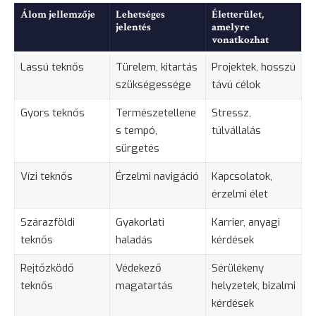
Álom jellemzője
Lehetséges
Életterület,
jelentés
amelyre
vonatkozhat
Lassú teknős
Türelem, kitartás
Projektek, hosszú
szükségessége
távú célok
Gyors teknős
Természetellene
Stressz,
s tempó,
túlvállalás
sürgetés
Vízi teknős
Érzelmi navigáció
Kapcsolatok,
érzelmi élet
Szárazföldi
Gyakorlati
Karrier, anyagi
teknős
haladás
kérdések
Rejtőzködő
Védekező
Sérülékeny
teknős
magatartás
helyzetek, bizalmi
kérdések