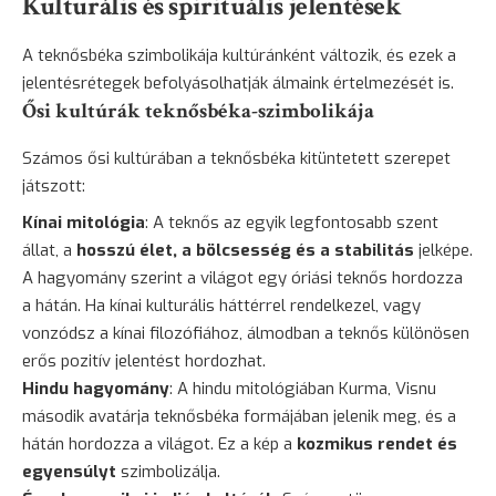
Kulturális és spirituális jelentések
A teknősbéka szimbolikája kultúránként változik, és ezek a
jelentésrétegek befolyásolhatják álmaink értelmezését is.
Ősi kultúrák teknősbéka-szimbolikája
Számos ősi kultúrában a teknősbéka kitüntetett szerepet
játszott:
Kínai mitológia
: A teknős az egyik legfontosabb szent
állat, a
hosszú élet, a bölcsesség és a stabilitás
jelképe.
A hagyomány szerint a világot egy óriási teknős hordozza
a hátán. Ha kínai kulturális háttérrel rendelkezel, vagy
vonzódsz a kínai filozófiához, álmodban a teknős különösen
erős pozitív jelentést hordozhat.
Hindu hagyomány
: A hindu mitológiában Kurma, Visnu
második avatárja teknősbéka formájában jelenik meg, és a
hátán hordozza a világot. Ez a kép a
kozmikus rendet és
egyensúlyt
szimbolizálja.