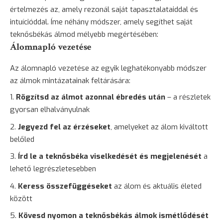
értelmezés az, amely rezonál saját tapasztalataiddal és
intuícióddal. Íme néhány módszer, amely segíthet saját
teknősbékás álmod mélyebb megértésében:
Álomnapló vezetése
Az
álomnapló vezetése
az egyik leghatékonyabb módszer
az álmok mintázatainak feltárására:
Rögzítsd az álmot azonnal ébredés után
– a részletek
gyorsan elhalványulnak
Jegyezd fel az érzéseket
, amelyeket az álom kiváltott
belőled
Írd le a teknősbéka viselkedését és megjelenését
a
lehető legrészletesebben
Keress összefüggéseket
az álom és aktuális életed
között
Kövesd nyomon a teknősbékás álmok ismétlődését