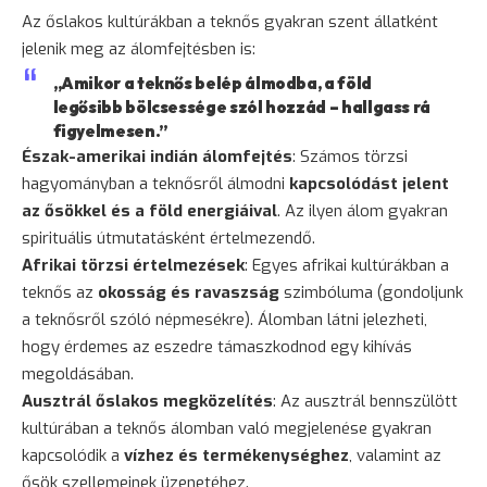
Az őslakos kultúrákban a teknős gyakran szent állatként
jelenik meg az álomfejtésben is:
„Amikor a teknős belép álmodba, a föld
legősibb bölcsessége szól hozzád – hallgass rá
figyelmesen.”
Észak-amerikai indián álomfejtés
: Számos törzsi
hagyományban a teknősről álmodni
kapcsolódást jelent
az ősökkel és a föld energiáival
. Az ilyen álom gyakran
spirituális útmutatásként értelmezendő.
Afrikai törzsi értelmezések
: Egyes afrikai kultúrákban a
teknős az
okosság és ravaszság
szimbóluma (gondoljunk
a teknősről szóló népmesékre). Álomban látni jelezheti,
hogy érdemes az eszedre támaszkodnod egy kihívás
megoldásában.
Ausztrál őslakos megközelítés
: Az ausztrál bennszülött
kultúrában a teknős álomban való megjelenése gyakran
kapcsolódik a
vízhez és termékenységhez
, valamint az
ősök szellemeinek üzenetéhez.