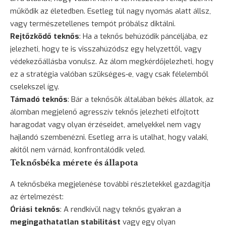
működik az életedben. Esetleg túl nagy nyomás alatt állsz,
vagy természetellenes tempót próbálsz diktálni.
Rejtőzködő teknős
: Ha a teknős behúzódik páncéljába, ez
jelezheti, hogy te is visszahúzódsz egy helyzettől, vagy
védekezőállásba vonulsz. Az álom megkérdőjelezheti, hogy
ez a stratégia valóban szükséges-e, vagy csak félelemből
cselekszel így.
Támadó teknős
: Bár a teknősök általában békés állatok, az
álomban megjelenő agresszív teknős jelezheti elfojtott
haragodat vagy olyan érzéseidet, amelyekkel nem vagy
hajlandó szembenézni. Esetleg arra is utalhat, hogy valaki,
akitől nem várnád, konfrontálódik veled.
Teknősbéka mérete és állapota
A teknősbéka megjelenése további részletekkel gazdagítja
az értelmezést:
Óriási teknős
: A rendkívül nagy teknős gyakran a
megingathatatlan stabilitást
vagy egy olyan