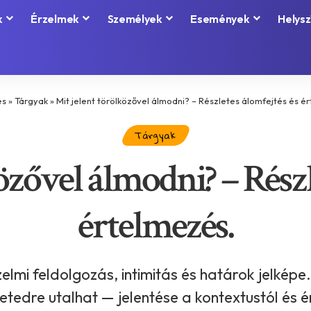
k
Érzelmek
Személyek
Események
Helysz
és
»
Tárgyak
»
Mit jelent törölközővel álmodni? – Részletes álomfejtés és é
Tárgyak
özővel álmodni? – Részl
értelmezés.
zelmi feldolgozás, intimitás és határok jelké
etedre utalhat — jelentése a kontextustól és é