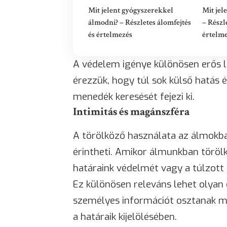
Mit jelent gyógyszerekkel
Mit jel
álmodni? – Részletes álomfejtés
– Részl
és értelmezés
értelm
A védelem igénye különösen erős l
érezzük, hogy túl sok külső hatás 
menedék keresését fejezi ki.
Intimitás és magánszféra
A törölköző használata az álmokba
érintheti. Amikor álmunkban töröl
határaink védelmét vagy a túlzott k
Ez különösen releváns lehet olyan 
személyes információt osztanak m
a határaik kijelölésében.