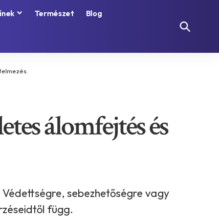
ínek
Természet
Blog
rtelmezés.
etes álomfejtés és
pe. Védettségre, sebezhetőségre vagy
rzéseidtől függ.