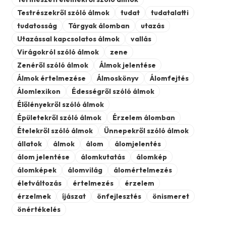
Testrészekről szóló álmok
tudat
tudatalatti
tudatosság
Tárgyak álomban
utazás
Utazással kapcsolatos álmok
vallás
Virágokról szóló álmok
zene
Zenéről szóló álmok
Álmok jelentése
Álmok értelmezése
Álmoskönyv
Álomfejtés
Álomlexikon
Édességről szóló álmok
Élőlényekről szóló álmok
Épületekről szóló álmok
Érzelem álomban
Ételekről szóló álmok
Ünnepekről szóló álmok
állatok
álmok
álom
álomjelentés
álom jelentése
álomkutatás
álomkép
álomképek
álomvilág
álomértelmezés
életváltozás
értelmezés
érzelem
érzelmek
íjászat
önfejlesztés
önismeret
önértékelés