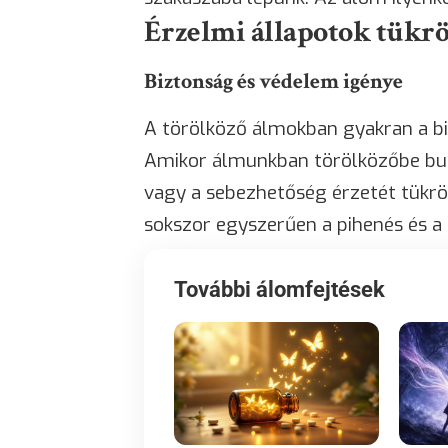
Érzelmi állapotok tükr
Biztonság és védelem igénye
A törölköző álmokban gyakran a bi
Amikor álmunkban törölközőbe burko
vagy a sebezhetőség érzetét tükröz
sokszor egyszerűen a pihenés és a 
További álomfejtések