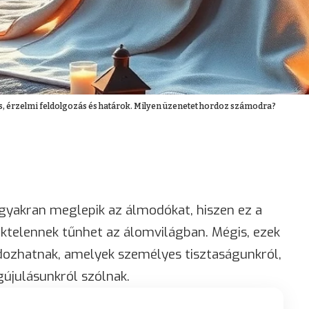
lás, érzelmi feldolgozás és határok. Milyen üzenetet hordoz számodra?
gyakran meglepik az álmodókat, hiszen ez a
éktelennek tűnhet az álomvilágban. Mégis, ezek
ozhatnak, amelyek személyes tisztaságunkról,
gújulásunkról szólnak.