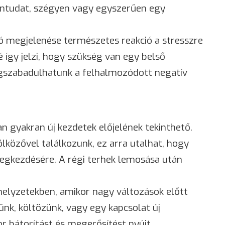
bűntudat, szégyen vagy egyszerűen egy
ló megjelenése természetes reakció a stresszre
 így jelzi, hogy szükség van egy belső
egszabadulhatunk a felhalmozódott negatív
 gyakran új kezdetek előjelének tekinthető.
ölközővel találkozunk, ez arra utalhat, hogy
megkezdésére. A régi terhek lemosása után
helyzetekben, amikor nagy változások előtt
ünk, költözünk, vagy egy kapcsolat új
r bátorítást és megerősítést nyújt.