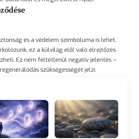
öződése
ztonság és a védelem szimbóluma is lehet.
lózunk, ez a külvilág elől való elrejtőzés
heti. Ez nem feltétlenül negatív jelentés –
regenerálódás szükségességét jelzi.