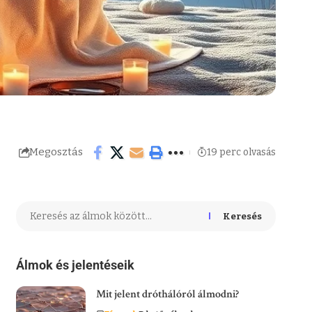
Megosztás
19 perc olvasás
Keresés
Álmok és jelentéseik
Mit jelent dróthálóról álmodni?