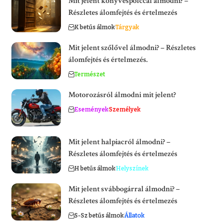
Mit jelent könyvespolccal álmodni? –
Részletes álomfejtés és értelmezés
K betűs álmok
Tárgyak
Mit jelent szőlővel álmodni? – Részletes
álomfejtés és értelmezés.
Természet
Motorozásról álmodni mit jelent?
Események
Személyek
Mit jelent halpiacról álmodni? –
Részletes álomfejtés és értelmezés
H betűs álmok
Helyszínek
Mit jelent svábbogárral álmodni? –
Részletes álomfejtés és értelmezés
S-Sz betűs álmok
Állatok