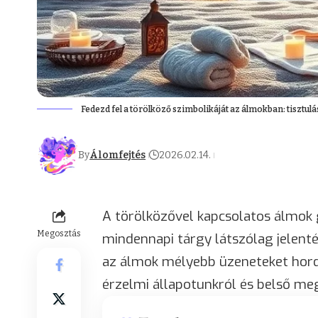
Fedezd fel a törölköző szimbolikáját az álmokban: tisztu
By
Álomfejtés
2026.02.14.
A törölközővel kapcsolatos álmok 
Megosztás
mindennapi tárgy látszólag jelent
az álmok mélyebb üzeneteket hord
érzelmi állapotunkról és belső me