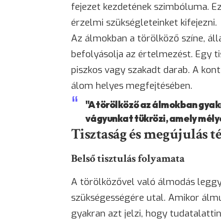
fejezet kezdetének szimbóluma. E
érzelmi szükségleteinket kifejezni.
Az álmokban a törölköző színe, ál
befolyásolja az értelmezést. Egy ti
piszkos vagy szakadt darab. A kon
álom helyes megfejtésében.
"A törölköző az álmokban gyakra
vágyunkat tükrözi, amely mély
Tisztaság és megújulás 
Belső tisztulás folyamata
A törölközővel való álmodás leggya
szükségességére utal. Amikor álm
gyakran azt jelzi, hogy tudatalat