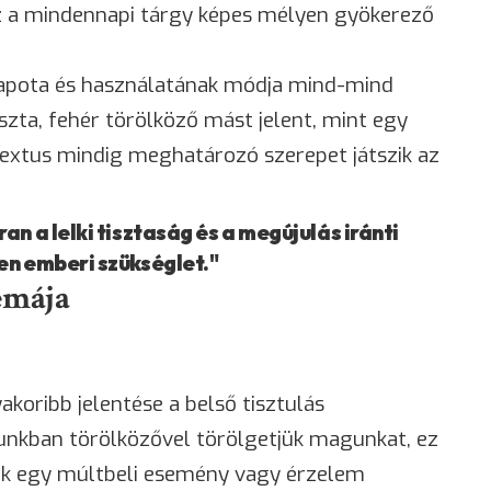
z a mindennapi tárgy képes mélyen gyökerező
lapota és használatának módja mind-mind
szta, fehér törölköző mást jelent, mint egy
textus mindig meghatározó szerepet játszik az
n a lelki tisztaság és a megújulás iránti
en emberi szükséglet."
témája
koribb jelentése a belső tisztulás
unkban törölközővel törölgetjük magunkat, ez
tink egy múltbeli esemény vagy érzelem