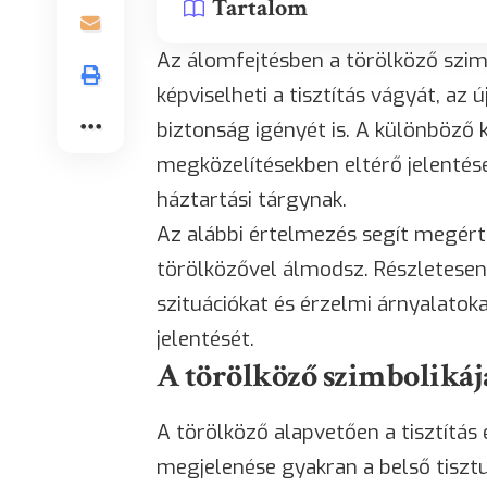
Tartalom
Az álomfejtésben a törölköző szimb
képviselheti a tisztítás vágyát, az
biztonság igényét is. A különböző 
megközelítésekben eltérő jelentés
háztartási tárgynak.
Az alábbi értelmezés segít megérte
törölközővel álmodsz. Részletesen
szituációkat és érzelmi árnyalatok
jelentését.
A törölköző szimboliká
A törölköző alapvetően a tisztítá
megjelenése gyakran a belső tisztu