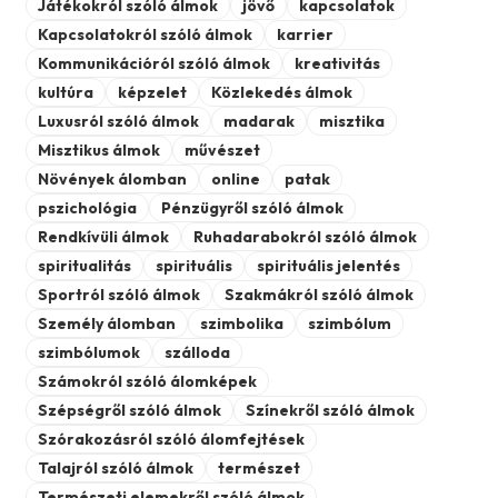
Játékokról szóló álmok
jövő
kapcsolatok
Kapcsolatokról szóló álmok
karrier
Kommunikációról szóló álmok
kreativitás
kultúra
képzelet
Közlekedés álmok
Luxusról szóló álmok
madarak
misztika
Misztikus álmok
művészet
Növények álomban
online
patak
pszichológia
Pénzügyről szóló álmok
Rendkívüli álmok
Ruhadarabokról szóló álmok
spiritualitás
spirituális
spirituális jelentés
Sportról szóló álmok
Szakmákról szóló álmok
Személy álomban
szimbolika
szimbólum
szimbólumok
szálloda
Számokról szóló álomképek
Szépségről szóló álmok
Színekről szóló álmok
Szórakozásról szóló álomfejtések
Talajról szóló álmok
természet
Természeti elemekről szóló álmok