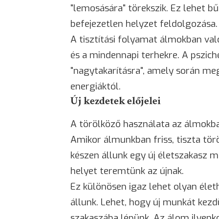
"lemosására" törekszik. Ez lehet 
befejezetlen helyzet feldolgozása.
A tisztítási folyamat álmokban va
és a mindennapi terhekre. A psziché
"nagytakarításra", amely során m
energiáktól.
Új kezdetek előjelei
A törölköző használata az álmokban
Amikor álmunkban friss, tiszta tör
készen állunk egy új életszakasz 
helyet teremtünk az újnak.
Ez különösen igaz lehet olyan élet
állunk. Lehet, hogy új munkát kezd
szakaszába lépünk. Az álom ilyenko