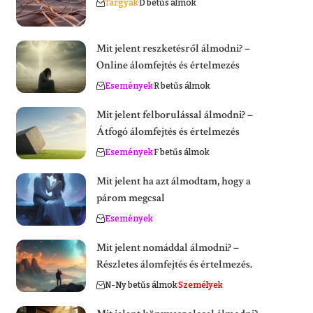
Tárgyak
D betűs álmok
Mit jelent reszketésről álmodni? –
Online álomfejtés és értelmezés
Események
R betűs álmok
Mit jelent felborulással álmodni? –
Átfogó álomfejtés és értelmezés
Események
F betűs álmok
Mit jelent ha azt álmodtam, hogy a
párom megcsal
Események
Mit jelent nomáddal álmodni? –
Részletes álomfejtés és értelmezés.
N-Ny betűs álmok
Személyek