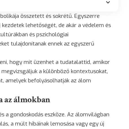
olikája összetett és sokrétű. Egyszerre
 új kezdetek lehetőségét, de akár a védelem és
kultúrákban és pszichológiai
eket tulajdonítanak ennek az egyszerű
ni, hogy mit üzenhet a tudatalattid, amikor
 megvizsgáljuk a különböző kontextusokat,
at, amelyek befolyásolhatják az álom
ja az álmokban
s és a gondoskodás eszköze. Az álomvilágban
lás, a múlt hibáinak lemosása vagy egy új