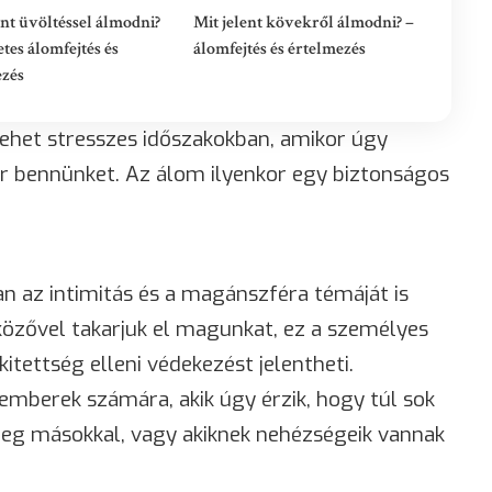
ent üvöltéssel álmodni?
Mit jelent kövekről álmodni? –
etes álomfejtés és
álomfejtés és értelmezés
ezés
ehet stresszes időszakokban, amikor úgy
ér bennünket. Az álom ilyenkor egy biztonságos
n az intimitás és a magánszféra témáját is
közővel takarjuk el magunkat, ez a személyes
itettség elleni védekezést jelentheti.
emberek számára, akik úgy érzik, hogy túl sok
eg másokkal, vagy akiknek nehézségeik vannak