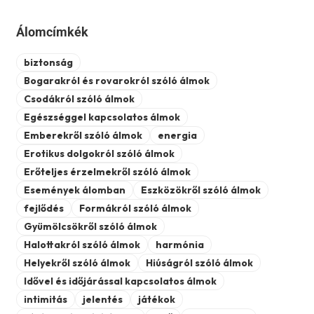
Álomcímkék
biztonság
Bogarakról és rovarokról szóló álmok
Csodákról szóló álmok
Egészséggel kapcsolatos álmok
Emberekről szóló álmok
energia
Erotikus dolgokról szóló álmok
Erőteljes érzelmekről szóló álmok
Események álomban
Eszközökről szóló álmok
fejlődés
Formákról szóló álmok
Gyümölcsökről szóló álmok
Halottakról szóló álmok
harmónia
Helyekről szóló álmok
Hiúságról szóló álmok
Idővel és időjárással kapcsolatos álmok
intimitás
jelentés
játékok