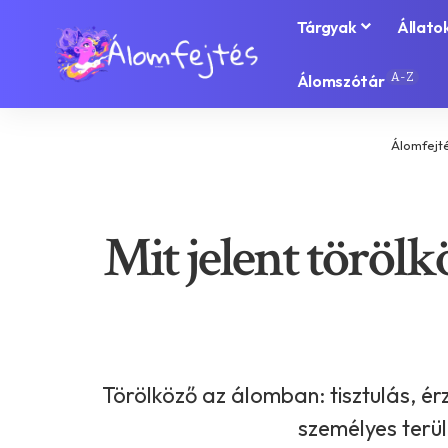
Tárgyak
Állato
A-Z
Álomszótár
Álomfejt
Mit jelent törölk
Törölköző az álomban: tisztulás, ér
személyes terül